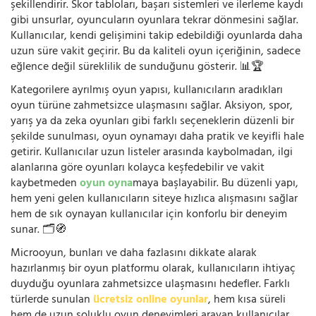
şekillendirir. Skor tabloları, başarı sistemleri ve ilerleme kaydı
gibi unsurlar, oyuncuların oyunlara tekrar dönmesini sağlar.
Kullanıcılar, kendi gelişimini takip edebildiği oyunlarda daha
uzun süre vakit geçirir. Bu da kaliteli oyun içeriğinin, sadece
eğlence değil süreklilik de sunduğunu gösterir. 📊🏆
Kategorilere ayrılmış oyun yapısı, kullanıcıların aradıkları
oyun türüne zahmetsizce ulaşmasını sağlar. Aksiyon, spor,
yarış ya da zeka oyunları gibi farklı seçeneklerin düzenli bir
şekilde sunulması, oyun oynamayı daha pratik ve keyifli hale
getirir. Kullanıcılar uzun listeler arasında kaybolmadan, ilgi
alanlarına göre oyunları kolayca keşfedebilir ve vakit
kaybetmeden
oyun oyna
maya başlayabilir. Bu düzenli yapı,
hem yeni gelen kullanıcıların siteye hızlıca alışmasını sağlar
hem de sık oynayan kullanıcılar için konforlu bir deneyim
sunar. 🗂️🧭
Microoyun, bunları ve daha fazlasını dikkate alarak
hazırlanmış bir oyun platformu olarak, kullanıcıların ihtiyaç
duyduğu oyunlara zahmetsizce ulaşmasını hedefler. Farklı
türlerde sunulan
ücretsiz online oyunlar
, hem kısa süreli