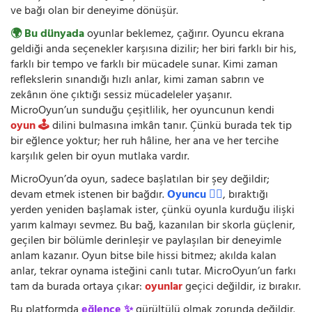
ve bağı olan bir deneyime dönüşür.
🌍 Bu dünyada
oyunlar beklemez, çağırır. Oyuncu ekrana
geldiği anda seçenekler karşısına dizilir; her biri farklı bir his,
farklı bir tempo ve farklı bir mücadele sunar. Kimi zaman
reflekslerin sınandığı hızlı anlar, kimi zaman sabrın ve
zekânın öne çıktığı sessiz mücadeleler yaşanır.
MicroOyun’un sunduğu çeşitlilik, her oyuncunun kendi
oyun 🕹️
dilini bulmasına imkân tanır. Çünkü burada tek tip
bir eğlence yoktur; her ruh hâline, her ana ve her tercihe
karşılık gelen bir oyun mutlaka vardır.
MicroOyun’da oyun, sadece başlatılan bir şey değildir;
devam etmek istenen bir bağdır.
Oyuncu 🧍‍♂️
, bıraktığı
yerden yeniden başlamak ister, çünkü oyunla kurduğu ilişki
yarım kalmayı sevmez. Bu bağ, kazanılan bir skorla güçlenir,
geçilen bir bölümle derinleşir ve paylaşılan bir deneyimle
anlam kazanır. Oyun bitse bile hissi bitmez; akılda kalan
anlar, tekrar oynama isteğini canlı tutar. MicroOyun’un farkı
tam da burada ortaya çıkar:
oyunlar
geçici değildir, iz bırakır.
Bu platformda
eğlence ✨
gürültülü olmak zorunda değildir.