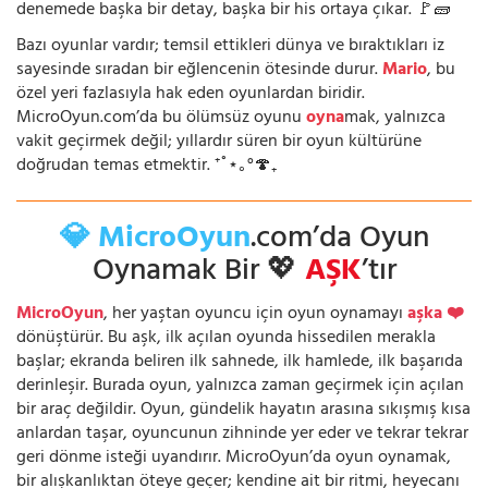
denemede başka bir detay, başka bir his ortaya çıkar. 🚩🧱
Bazı oyunlar vardır; temsil ettikleri dünya ve bıraktıkları iz
sayesinde sıradan bir eğlencenin ötesinde durur.
Mario
, bu
özel yeri fazlasıyla hak eden oyunlardan biridir.
MicroOyun.com’da bu ölümsüz oyunu
oyna
mak, yalnızca
vakit geçirmek değil; yıllardır süren bir oyun kültürüne
doğrudan temas etmektir. ⁺˚⋆｡°🍄₊
💎 MicroOyun
.com’da Oyun
Oynamak Bir 💖
AŞK
’tır
MicroOyun
, her yaştan oyuncu için oyun oynamayı
aşka ❤️
dönüştürür. Bu aşk, ilk açılan oyunda hissedilen merakla
başlar; ekranda beliren ilk sahnede, ilk hamlede, ilk başarıda
derinleşir. Burada oyun, yalnızca zaman geçirmek için açılan
bir araç değildir. Oyun, gündelik hayatın arasına sıkışmış kısa
anlardan taşar, oyuncunun zihninde yer eder ve tekrar tekrar
geri dönme isteği uyandırır. MicroOyun’da oyun oynamak,
bir alışkanlıktan öteye geçer; kendine ait bir ritmi, heyecanı