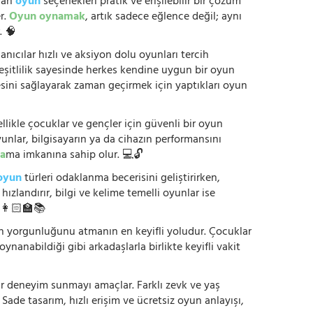
anan
oyun
seçenekleri pratik ve erişilebilir bir çözüm
r.
Oyun oynamak
, artık sadece eğlence değil; aynı
. 🧠
anıcılar hızlı ve aksiyon dolu oyunları tercih
çeşitlilik sayesinde herkes kendine uygun bir oyun
mesini sağlayarak zaman geçirmek için yaptıkları oyun
ikle çocuklar ve gençler için güvenli bir oyun
yunlar, bilgisayarın ya da cihazın performansını
a
ma imkanına sahip olur. 💻🔓
oyun
türleri odaklanma becerisini geliştirirken,
zlandırır, bilgi ve kelime temelli oyunlar ise
. 👩🏻‍🏫📚
nün yorgunluğunu atmanın en keyifli yoludur. Çocuklar
oynanabildiği gibi arkadaşlarla birlikte keyifli vakit
r bir deneyim sunmayı amaçlar. Farklı zevk ve yaş
 Sade tasarım, hızlı erişim ve ücretsiz oyun anlayışı,