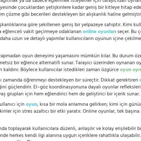
 dağıtmak ya da sadece eğlenmek isteyenler için tarayıcıdan oyn
ayesinde çocuklardan yetişkinlere kadar geniş bir kitleye hitap ede
 çözme gibi becerileri destekleyen bir alışkanlık haline gelmiştir
şkanlıklarına göre şekillenen geniş bir yelpazeye sahiptir. Kimi kull
da eğlenceli vakit geçirmeye odaklanan
online oyunlar
ı seçer. Bu 
n, daha uzun ve detaylı yapımlar kullanıcıların oyunun içine çekil
e yapmadan oyun deneyimi yaşamasını mümkün kılar. Bu durum özell
hmetsiz bir eğlence alternatifi sunar. Tarayıcı üzerinden oynanan o
n kaldırır. Böylece kullanıcılar istedikleri zaman özgürce
oyun oyn
nı zamanda öğrenmeyi destekleyen bir süreçtir. Dikkat gerektiren
i güçlendirir. El–göz koordinasyonuna dayalı oyunlar refleksleri hı
 yaş grupları için hem eğlendirici hem de geliştirici bir içerik sunar
ullanıcı için
oyun
, kısa bir mola anlamına gelirken; kimi için gü
nler için stres azaltıcı bir etki yaratır. Online oyunlar, tek başına 
nda toplayarak kullanıcılara düzenli, anlaşılır ve kolay erişilebili
de herkes kendi ilgi alanına uygun içeriklere rahatlıkla ulaşabilir.