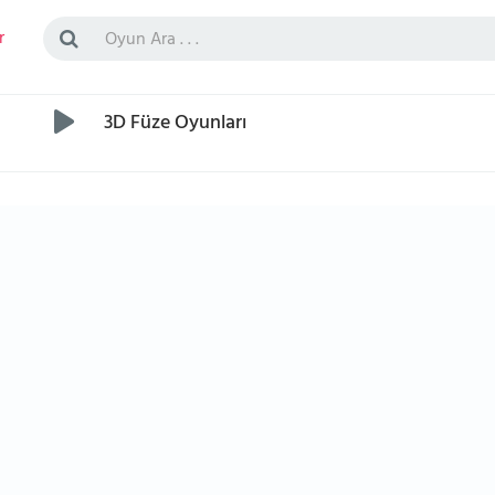
r
3D Füze Oyunları