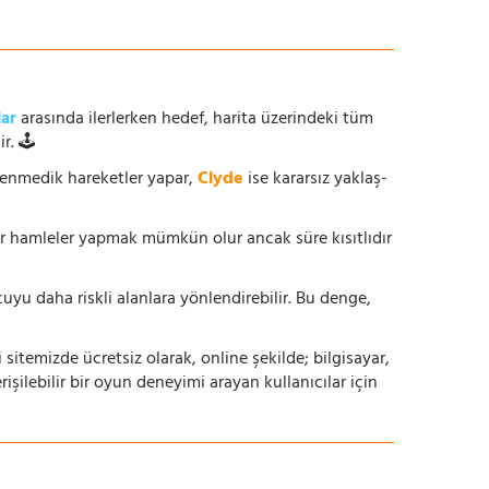
lar
arasında ilerlerken hedef, harita üzerindeki tüm
r. 🕹️
enmedik hareketler yapar,
Clyde
ise kararsız yaklaş-
ur hamleler yapmak mümkün olur ancak süre kısıtlıdır
yu daha riskli alanlara yönlendirebilir. Bu denge,
i sitemizde ücretsiz olarak, online şekilde; bilgisayar,
lebilir bir oyun deneyimi arayan kullanıcılar için