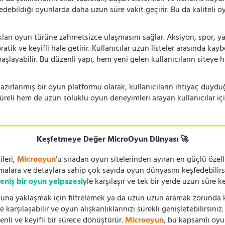
 edebildiği oyunlarda daha uzun süre vakit geçirir. Bu da kaliteli o
ıkları oyun türüne zahmetsizce ulaşmasını sağlar. Aksiyon, spor, yar
ik ve keyifli hale getirir. Kullanıcılar uzun listeler arasında kay
aşlayabilir. Bu düzenli yapı, hem yeni gelen kullanıcıların siteye 
azırlanmış bir oyun platformu olarak, kullanıcıların ihtiyaç duyd
süreli hem de uzun soluklu oyun deneyimleri arayan kullanıcılar iç
Keşfetmeye Değer MicroOyun Dünyası 🚀
leri,
Microoyun
’u sıradan oyun sitelerinden ayıran en güçlü özell
temalara ve detaylara sahip çok sayıda oyun dünyasını keşfedebilirs
eniş bir oyun yelpazesi
yle karşılaşır ve tek bir yerde uzun süre k
una yaklaşmak için filtrelemek ya da uzun uzun aramak zorunda kal
 karşılaşabilir ve oyun alışkanlıklarınızı sürekli genişletebilirsini
nli ve keyifli bir sürece dönüştürür.
Microoyun
, bu kapsamlı oy