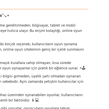
ɞ˚‧｡⋆
irme gerektirmeden; bilgisayar, tablet ve mobil
 hızlıca ulaşır. Bu erişim kolaylığı, online oyun
ı gibi birçok seçenek; kullanıcıların oyun oynama
m, online oyun sitelerinin geniş bir içerik sunmasını
armaşık kurallara sahip olmayan, kısa sürede
r oyun oynayanlar için pratik bir eğlence sunar. ⚡🕹️
tı bilgisi girmeden, üyelik şartı olmadan oynanan
 sebebidir. Aynı zamanda yetişkin kullanıcılar için
ihaz üzerinden oynanabilen oyunlar, kullanıcıların
emli bir faktördür. 📱💻
dı gibi unsurlar, oyuncuların oyunlara tekrar