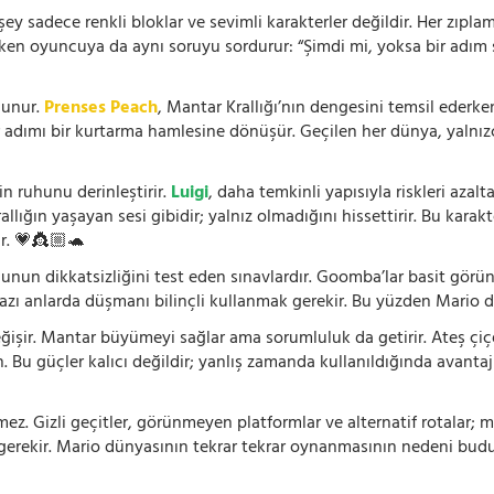
 sadece renkli bloklar ve sevimli karakterler değildir. Her zıplam
rken oyuncuya da aynı soruyu sordurur: “Şimdi mi, yoksa bir adım s
lunur.
Prenses Peach
, Mantar Krallığı’nın dengesini temsil ederk
r adımı bir kurtarma hamlesine dönüşür. Geçilen her dünya, yalnı
n ruhunu derinleştirir.
Luigi
, daha temkinli yapısıyla riskleri aza
rallığın yaşayan sesi gibidir; yalnız olmadığını hissettirir. Bu kara
r. 💗👸🏼🐢
cunun dikkatsizliğini test eden sınavlardır. Goomba’lar basit görü
bazı anlarda düşmanı bilinçli kullanmak gerekir. Bu yüzden Mario d
işir. Mantar büyümeyi sağlar ama sorumluluk da getirir. Ateş çiçeği
n. Bu güçler kalıcı değildir; yanlış zamanda kullanıldığında avantaj
. Gizli geçitler, görünmeyen platformlar ve alternatif rotalar; m
 gerekir. Mario dünyasının tekrar tekrar oynanmasının nedeni budu