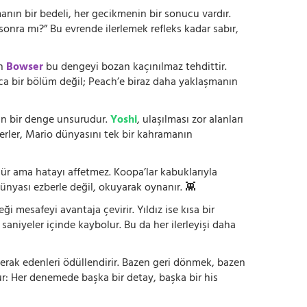
anın bir bedeli, her gecikmenin bir sonucu vardır.
onra mı?” Bu evrende ilerlemek refleks kadar sabır,
en
Bowser
bu dengeyi bozan kaçınılmaz tehdittir.
zca bir bölüm değil; Peach’e biraz daha yaklaşmanın
ltan bir denge unsurudur.
Yoshi
, ulaşılması zor alanları
kterler, Mario dünyasını tek bir kahramanın
nür ama hatayı affetmez. Koopa’lar kabuklarıyla
ünyası ezberle değil, okuyarak oynanır. 👾
 mesafeyi avantaja çevirir. Yıldız ise kısa bir
 saniyeler içinde kaybolur. Bu da her ilerleyişi daha
erak edenleri ödüllendirir. Bazen geri dönmek, bazen
r: Her denemede başka bir detay, başka bir his