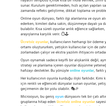
hayatın temposu içinde kısa bir mola vermek, zihni
sunar. Kurulum gerektirmeden, hızlı açılan yapıları s
zamanda refleks geliştirme, dikkat toplama ve problem
Online oyun dünyası, farklı ilgi alanlarına ve oyun alı
ederken, kimileri daha sakin, düşünmeye dayalı ya 
bulabilir. Kısa süreli oyunlar anlık eğlence sağlarke
arayışlarına karşılık verir. ⏱️🕹️
Ücretsiz oyunlar
, kullanıcıların herhangi bir ödem
ortamı oluştururken, yetişkin kullanıcılar için de za
zorlamadan çalışır ve ekstra yazılım ihtiyacını ortada
Oyun oynamak sadece keyifli bir alışkanlık değil, ay
strateji ve planlama içeren oyunlar düşünme yeteneğin
hafızayı destekler. Bu yönüyle
online oyunlar
, farklı
Her kullanıcının oyunla kurduğu ilişki farklıdır. Kimi k
için renkli ve eğlenceli dünyalar sunan oyunlar, yetişki
geçirmenin de bir yolu olabilir. 🎭🎉
Microoyun, bu geniş
oyun
dünyasını tek bir çatı altı
gruplarına hitap eden
ücretsiz online oyunlar
sayesin