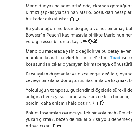
Mario dünyasına adım attığında, ekranda gördüğün şey
Kırmızı şapkasıyla tanınan Mario, boşlukları hesapla
hız kadar dikkat ister. 👸🏼
Bu yolculuğun merkezinde güçlü ve net bir amaç bu
Bowser’ın Peach’i kaçırmasıyla birlikte Mario’nun he
verdiği sessiz bir umut taşır. 👑🐉🏰
Mario bu macerada yalnız değildir ve bu detay evreni
mümkün kılarak hareket hissini değiştirir.
Toad
ise k
koşusundan çıkarıp yaşayan bir maceraya dönüştürü
Karşılaşılan düşmanlar yalnızca engel değildir; oyun
çevreyi bir silaha dönüştürür. Bazı anlarda kaçmak, 
Yolculuğun temposu, güçlendirici öğelerle sürekli değ
anlığına her şeyi susturur, ama sadece kısa bir an içi
gergin, daha anlamlı hâle getirir. ⭐🍄💥
Bölüm tasarımları oyuncuyu tek bir yola mahkûm etmez
yukarı çıkmak, bazen de risk alıp kısa yolu denemek
ortaya çıkar. 🚩🧱