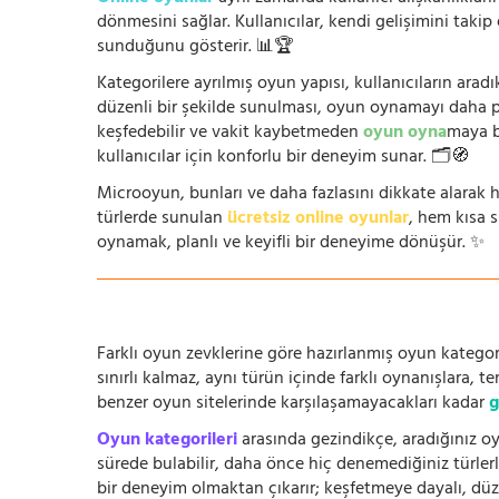
dönmesini sağlar. Kullanıcılar, kendi gelişimini takip
sunduğunu gösterir. 📊🏆
Kategorilere ayrılmış oyun yapısı, kullanıcıların arad
düzenli bir şekilde sunulması, oyun oynamayı daha prat
keşfedebilir ve vakit kaybetmeden
oyun oyna
maya b
kullanıcılar için konforlu bir deneyim sunar. 🗂️🧭
Microoyun, bunları ve daha fazlasını dikkate alarak h
türlerde sunulan
ücretsiz online oyunlar
, hem kısa 
oynamak, planlı ve keyifli bir deneyime dönüşür. ✨
Farklı oyun zevklerine göre hazırlanmış oyun kategori
sınırlı kalmaz, aynı türün içinde farklı oynanışlara, 
benzer oyun sitelerinde karşılaşamayacakları kadar
g
Oyun kategorileri
arasında gezindikçe, aradığınız oy
sürede bulabilir, daha önce hiç denemediğiniz türlerle
bir deneyim olmaktan çıkarır; keşfetmeye dayalı, düze