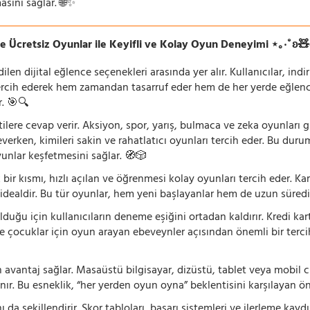
asını sağlar. 🌐✨
e Ücretsiz Oyunlar ile Keyifli ve Kolay Oyun Deneyimi ⋆｡‧˚ʚ
n dijital eğlence seçenekleri arasında yer alır. Kullanıcılar, ind
rcih ederek hem zamandan tasarruf eder hem de her yerde eğlenceye
r. 🎯🔍
lentilere cevap verir. Aksiyon, spor, yarış, bulmaca ve zeka oyunlar
verken, kimileri sakin ve rahatlatıcı oyunları tercih eder. Bu duru
oyunlar keşfetmesini sağlar. 🧭🎲
 bir kısmı, hızlı açılan ve öğrenmesi kolay oyunları tercih eder. K
 idealdir. Bu tür oyunlar, hem yeni başlayanlar hem de uzun süredi
ğu için kullanıcıların deneme eşiğini ortadan kaldırır. Kredi kar
le çocuklar için oyun arayan ebeveynler açısından önemli bir tercih
 avantaj sağlar. Masaüstü bilgisayar, dizüstü, tablet veya mobil c
ır. Bu esneklik, “her yerden oyun oyna” beklentisini karşılayan ön
 da şekillendirir. Skor tabloları, başarı sistemleri ve ilerleme kay