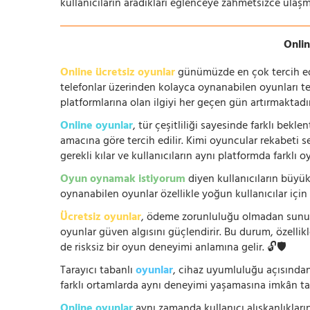
kullanıcıların aradıkları eğlenceye zahmetsizce ulaşm
Onlin
Online ücretsiz oyunlar
günümüzde en çok tercih edile
telefonlar üzerinden kolayca oynanabilen oyunları te
platformlarına olan ilgiyi her geçen gün artırmaktadı
Online oyunlar
, tür çeşitliliği sayesinde farklı bek
amacına göre tercih edilir. Kimi oyuncular rekabeti se
gerekli kılar ve kullanıcıların aynı platformda farklı 
Oyun oynamak istiyorum
diyen kullanıcıların büyük
oynanabilen oyunlar özellikle yoğun kullanıcılar için
Ücretsiz oyunlar
, ödeme zorunluluğu olmadan sunuldu
oyunlar güven algısını güçlendirir. Bu durum, özellik
de risksiz bir oyun deneyimi anlamına gelir. 🔓🛡️
Tarayıcı tabanlı
oyunlar
, cihaz uyumluluğu açısından
farklı ortamlarda aynı deneyimi yaşamasına imkân tan
Online oyunlar
aynı zamanda kullanıcı alışkanlıklarını