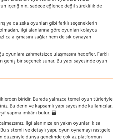
yun içeriğinin, sadece eğlence değil süreklilik de
ış ya da zeka oyunları gibi farklı seçeneklerin
bolmadan, ilgi alanlarına göre oyunları kolayca
hızlıca alışmasını sağlar hem de sık oynayan
uğu oyunlara zahmetsizce ulaşmasını hedefler. Farklı
in geniş bir seçenek sunar. Bu yapı sayesinde oyun
iklerden biridir. Burada yalnızca temel oyun türleriyle
iniz. Bu derin ve kapsamlı yapı sayesinde kullanıcılar,
eşif yapma imkânı bulur. 🗃️
mazsınız. İlgi alanınıza en yakın oyunları kısa
z. Bu sistemli ve detaylı yapı, oyun oynamayı rastgele
un düzeniyle dünya genelinde çok az platformun