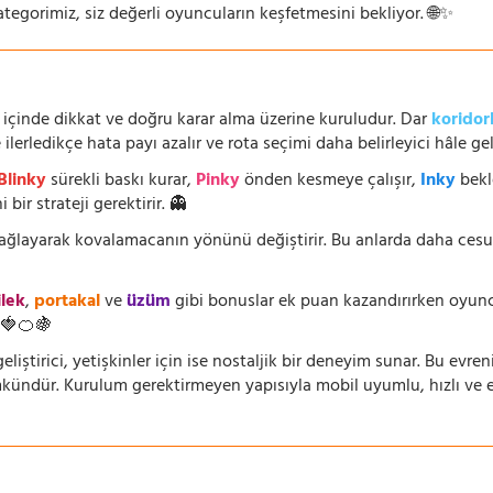
ategorimiz, siz değerli oyuncuların keşfetmesini bekliyor. 🌐✨
 içinde dikkat ve doğru karar alma üzerine kuruludur. Dar
koridor
lerledikçe hata payı azalır ve rota seçimi daha belirleyici hâle geli
Blinky
sürekli baskı kurar,
Pinky
önden kesmeye çalışır,
Inky
bekl
 bir strateji gerektirir. 👻
 sağlayarak kovalamacanın yönünü değiştirir. Bu anlarda daha ces
ilek
,
portakal
ve
üzüm
gibi bonuslar ek puan kazandırırken oyuncu
🍓🍊🍇
eliştirici, yetişkinler için ise nostaljik bir deneyim sunar. Bu evren
dür. Kurulum gerektirmeyen yapısıyla mobil uyumlu, hızlı ve erişi