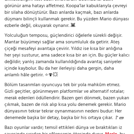
görünür ama hatayı affetmez. Koopa’lar kabuklarıyla çevreyi
bir silaha dönüştürür. Bazı anlarda kaçmak, bazı anlarda
düşmanı bilinçli kullanmak gerekir. Bu yüzden Mario dünyası
ezberle değil, okuyarak oynanır. 👾
Yolculuğun temposu, güçlendirici öğelerle sürekli değişir.
Mantar büyümeyi sağlar ama sorumluluk da getirir. Ateş
çiçeği mesafeyi avantaja çevirir. Yıldız ise kısa bir anlığına
her şeyi susturur, ama sadece kısa bir an için. Bu güçler kalıcı
değildir; yanlış zamanda kullanıldığında avantaj saniyeler
içinde kaybolur. Bu da her ilerleyişi daha gergin, daha
anlamlı hâle getirir. ⭐🍄💥
Bölüm tasarımları oyuncuyu tek bir yola mahkûm etmez.
Gizli geçitler, görünmeyen platformlar ve alternatif rotalar;
merak edenleri ödüllendirir. Bazen geri dönmek, bazen yukarı
çıkmak, bazen de risk alıp kısa yolu denemek gerekir. Mario
dünyasının tekrar tekrar oynanmasının nedeni budur: Her
denemede başka bir detay, başka bir his ortaya çıkar. 🚩🧱
Bazı oyunlar vardır; temsil ettikleri dünya ve bıraktıkları iz