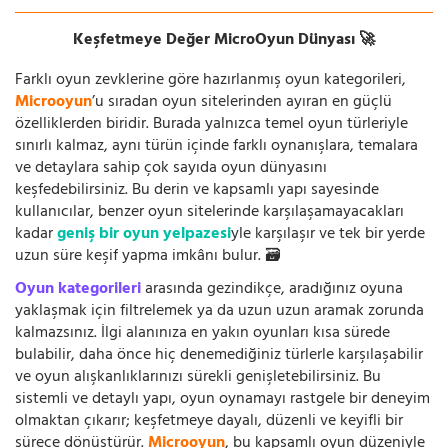
Keşfetmeye Değer MicroOyun Dünyası 🚀
Farklı oyun zevklerine göre hazırlanmış oyun kategorileri,
Microoyun
’u sıradan oyun sitelerinden ayıran en güçlü
özelliklerden biridir. Burada yalnızca temel oyun türleriyle
sınırlı kalmaz, aynı türün içinde farklı oynanışlara, temalara
ve detaylara sahip çok sayıda oyun dünyasını
keşfedebilirsiniz. Bu derin ve kapsamlı yapı sayesinde
kullanıcılar, benzer oyun sitelerinde karşılaşamayacakları
kadar
geniş bir oyun yelpazesi
yle karşılaşır ve tek bir yerde
uzun süre keşif yapma imkânı bulur. 🗃️
Oyun kategorileri
arasında gezindikçe, aradığınız oyuna
yaklaşmak için filtrelemek ya da uzun uzun aramak zorunda
kalmazsınız. İlgi alanınıza en yakın oyunları kısa sürede
bulabilir, daha önce hiç denemediğiniz türlerle karşılaşabilir
ve oyun alışkanlıklarınızı sürekli genişletebilirsiniz. Bu
sistemli ve detaylı yapı, oyun oynamayı rastgele bir deneyim
olmaktan çıkarır; keşfetmeye dayalı, düzenli ve keyifli bir
sürece dönüştürür.
Microoyun
, bu kapsamlı oyun düzeniyle