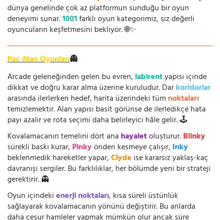
dünya genelinde çok az platformun sunduğu bir oyun
deneyimi sunar.
1001
farklı oyun kategorimiz, siz değerli
oyuncuların keşfetmesini bekliyor. 🌐✨
Pac-Man Oyunları
👻
Arcade geleneğinden gelen bu evren,
labirent
yapısı içinde
dikkat ve doğru karar alma üzerine kuruludur. Dar
koridorlar
arasında ilerlerken hedef, harita üzerindeki tüm
noktaları
temizlemektir. Alan yapısı basit görünse de ilerledikçe hata
payı azalır ve rota seçimi daha belirleyici hâle gelir. 🕹️
Kovalamacanın temelini dört ana
hayalet
oluşturur.
Blinky
sürekli baskı kurar,
Pinky
önden kesmeye çalışır,
Inky
beklenmedik hareketler yapar,
Clyde
ise kararsız yaklaş-kaç
davranışı sergiler. Bu farklılıklar, her bölümde yeni bir strateji
gerektirir. 👻
Oyun içindeki
enerji noktaları
, kısa süreli üstünlük
sağlayarak kovalamacanın yönünü değiştirir. Bu anlarda
daha cesur hamleler yapmak mümkün olur ancak süre