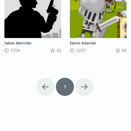
Seken Mermiler
Demir Adamlar
5704
82
22317
69
1