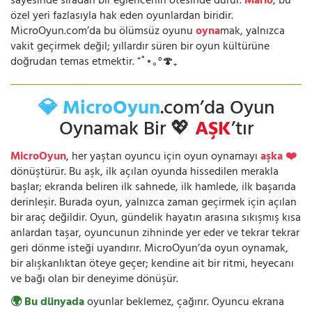
sayesinde sıradan bir eğlencenin ötesinde durur.
Mario
, bu
özel yeri fazlasıyla hak eden oyunlardan biridir.
MicroOyun.com’da bu ölümsüz oyunu
oyna
mak, yalnızca
vakit geçirmek değil; yıllardır süren bir oyun kültürüne
doğrudan temas etmektir. ⁺˚⋆｡°🍄₊
💎 MicroOyun
.com’da Oyun
Oynamak Bir 💖
AŞK
’tır
MicroOyun
, her yaştan oyuncu için oyun oynamayı
aşka ❤️
dönüştürür. Bu aşk, ilk açılan oyunda hissedilen merakla
başlar; ekranda beliren ilk sahnede, ilk hamlede, ilk başarıda
derinleşir. Burada oyun, yalnızca zaman geçirmek için açılan
bir araç değildir. Oyun, gündelik hayatın arasına sıkışmış kısa
anlardan taşar, oyuncunun zihninde yer eder ve tekrar tekrar
geri dönme isteği uyandırır. MicroOyun’da oyun oynamak,
bir alışkanlıktan öteye geçer; kendine ait bir ritmi, heyecanı
ve bağı olan bir deneyime dönüşür.
🌍 Bu dünyada
oyunlar beklemez, çağırır. Oyuncu ekrana