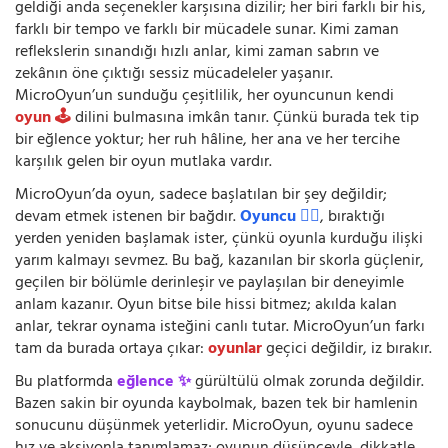
geldiği anda seçenekler karşısına dizilir; her biri farklı bir his,
farklı bir tempo ve farklı bir mücadele sunar. Kimi zaman
reflekslerin sınandığı hızlı anlar, kimi zaman sabrın ve
zekânın öne çıktığı sessiz mücadeleler yaşanır.
MicroOyun’un sunduğu çeşitlilik, her oyuncunun kendi
oyun 🕹️
dilini bulmasına imkân tanır. Çünkü burada tek tip
bir eğlence yoktur; her ruh hâline, her ana ve her tercihe
karşılık gelen bir oyun mutlaka vardır.
MicroOyun’da oyun, sadece başlatılan bir şey değildir;
devam etmek istenen bir bağdır.
Oyuncu 🧍‍♂️
, bıraktığı
yerden yeniden başlamak ister, çünkü oyunla kurduğu ilişki
yarım kalmayı sevmez. Bu bağ, kazanılan bir skorla güçlenir,
geçilen bir bölümle derinleşir ve paylaşılan bir deneyimle
anlam kazanır. Oyun bitse bile hissi bitmez; akılda kalan
anlar, tekrar oynama isteğini canlı tutar. MicroOyun’un farkı
tam da burada ortaya çıkar:
oyunlar
geçici değildir, iz bırakır.
Bu platformda
eğlence ✨
gürültülü olmak zorunda değildir.
Bazen sakin bir oyunda kaybolmak, bazen tek bir hamlenin
sonucunu düşünmek yeterlidir. MicroOyun, oyunu sadece