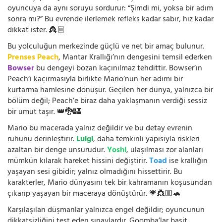
oyuncuya da aynı soruyu sordurur: “Şimdi mi, yoksa bir adım
sonra mı?” Bu evrende ilerlemek refleks kadar sabır, hız kadar
dikkat ister. 👸🏼
Bu yolculuğun merkezinde güçlü ve net bir amaç bulunur.
Prenses Peach
, Mantar Krallığı’nın dengesini temsil ederken
Bowser
bu dengeyi bozan kaçınılmaz tehdittir. Bowser’ın
Peach’i kaçırmasıyla birlikte Mario’nun her adımı bir
kurtarma hamlesine dönüşür. Geçilen her dünya, yalnızca bir
bölüm değil; Peach’e biraz daha yaklaşmanın verdiği sessiz
bir umut taşır. 👑🐉🏰
Mario bu macerada yalnız değildir ve bu detay evrenin
ruhunu derinleştirir.
Luigi
, daha temkinli yapısıyla riskleri
azaltan bir denge unsurudur.
Yoshi
, ulaşılması zor alanları
mümkün kılarak hareket hissini değiştirir.
Toad
ise krallığın
yaşayan sesi gibidir; yalnız olmadığını hissettirir. Bu
karakterler, Mario dünyasını tek bir kahramanın koşusundan
çıkarıp yaşayan bir maceraya dönüştürür. 💗👸🏼🐢
Karşılaşılan düşmanlar yalnızca engel değildir; oyuncunun
dikkatsizliğini test eden sınavlardır. Goomba’lar basit