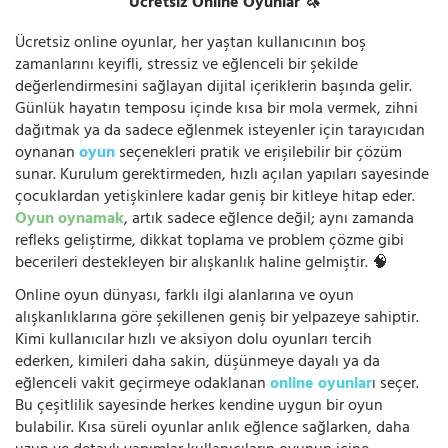
Ücretsiz Online Oyunlar 🦄
Ücretsiz online oyunlar, her yaştan kullanıcının boş
zamanlarını keyifli, stressiz ve eğlenceli bir şekilde
değerlendirmesini sağlayan dijital içeriklerin başında gelir.
Günlük hayatın temposu içinde kısa bir mola vermek, zihni
dağıtmak ya da sadece eğlenmek isteyenler için tarayıcıdan
oynanan
oyun
seçenekleri pratik ve erişilebilir bir çözüm
sunar. Kurulum gerektirmeden, hızlı açılan yapıları sayesinde
çocuklardan yetişkinlere kadar geniş bir kitleye hitap eder.
Oyun oynamak
, artık sadece eğlence değil; aynı zamanda
refleks geliştirme, dikkat toplama ve problem çözme gibi
becerileri destekleyen bir alışkanlık haline gelmiştir. 🧠
Online oyun dünyası, farklı ilgi alanlarına ve oyun
alışkanlıklarına göre şekillenen geniş bir yelpazeye sahiptir.
Kimi kullanıcılar hızlı ve aksiyon dolu oyunları tercih
ederken, kimileri daha sakin, düşünmeye dayalı ya da
eğlenceli vakit geçirmeye odaklanan
online oyunlar
ı seçer.
Bu çeşitlilik sayesinde herkes kendine uygun bir oyun
bulabilir. Kısa süreli oyunlar anlık eğlence sağlarken, daha