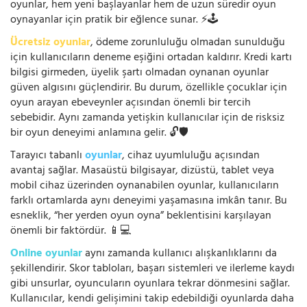
oyunlar, hem yeni başlayanlar hem de uzun süredir oyun
oynayanlar için pratik bir eğlence sunar. ⚡🕹️
Ücretsiz oyunlar
, ödeme zorunluluğu olmadan sunulduğu
için kullanıcıların deneme eşiğini ortadan kaldırır. Kredi kartı
bilgisi girmeden, üyelik şartı olmadan oynanan oyunlar
güven algısını güçlendirir. Bu durum, özellikle çocuklar için
oyun arayan ebeveynler açısından önemli bir tercih
sebebidir. Aynı zamanda yetişkin kullanıcılar için de risksiz
bir oyun deneyimi anlamına gelir. 🔓🛡️
Tarayıcı tabanlı
oyunlar
, cihaz uyumluluğu açısından
avantaj sağlar. Masaüstü bilgisayar, dizüstü, tablet veya
mobil cihaz üzerinden oynanabilen oyunlar, kullanıcıların
farklı ortamlarda aynı deneyimi yaşamasına imkân tanır. Bu
esneklik, “her yerden oyun oyna” beklentisini karşılayan
önemli bir faktördür. 📱💻
Online oyunlar
aynı zamanda kullanıcı alışkanlıklarını da
şekillendirir. Skor tabloları, başarı sistemleri ve ilerleme kaydı
gibi unsurlar, oyuncuların oyunlara tekrar dönmesini sağlar.
Kullanıcılar, kendi gelişimini takip edebildiği oyunlarda daha