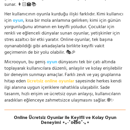
sunar. 👩🏻‍🏫📚
Her kullanıcının oyunla kurduğu ilişki farklıdır. Kimi kullanıcı
için
oyun
, kısa bir mola anlamına gelirken; kimi için günün
yorgunluğunu atmanın en keyifli yoludur. Çocuklar için
renkli ve eğlenceli dünyalar sunan oyunlar, yetişkinler için
stres azaltıcı bir etki yaratır. Online oyunlar, tek başına
oynanabildiği gibi arkadaşlarla birlikte keyifli vakit
geçirmenin de bir yolu olabilir. 🎭🎉
Microoyun, bu geniş
oyun
dünyasını tek bir çatı altında
toplayarak kullanıcılara düzenli, anlaşılır ve kolay erişilebilir
bir deneyim sunmayı amaçlar. Farklı zevk ve yaş gruplarına
hitap eden
ücretsiz online oyunlar
sayesinde herkes kendi
ilgi alanına uygun içeriklere rahatlıkla ulaşabilir. Sade
tasarım, hızlı erişim ve ücretsiz oyun anlayışı, kullanıcıların
aradıkları eğlenceye zahmetsizce ulaşmasını sağlar. 🌐✨
Online Ücretsiz Oyunlar ile Keyifli ve Kolay Oyun
Deneyimi ⋆｡‧˚ʚ🧸ɞ˚‧｡⋆