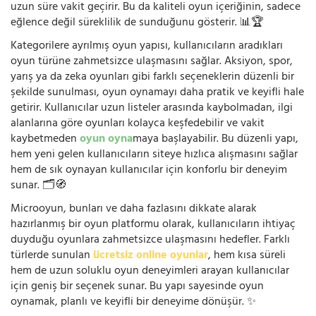
uzun süre vakit geçirir. Bu da kaliteli oyun içeriğinin, sadece
eğlence değil süreklilik de sunduğunu gösterir. 📊🏆
Kategorilere ayrılmış oyun yapısı, kullanıcıların aradıkları
oyun türüne zahmetsizce ulaşmasını sağlar. Aksiyon, spor,
yarış ya da zeka oyunları gibi farklı seçeneklerin düzenli bir
şekilde sunulması, oyun oynamayı daha pratik ve keyifli hale
getirir. Kullanıcılar uzun listeler arasında kaybolmadan, ilgi
alanlarına göre oyunları kolayca keşfedebilir ve vakit
kaybetmeden
oyun oyna
maya başlayabilir. Bu düzenli yapı,
hem yeni gelen kullanıcıların siteye hızlıca alışmasını sağlar
hem de sık oynayan kullanıcılar için konforlu bir deneyim
sunar. 🗂️🧭
Microoyun, bunları ve daha fazlasını dikkate alarak
hazırlanmış bir oyun platformu olarak, kullanıcıların ihtiyaç
duyduğu oyunlara zahmetsizce ulaşmasını hedefler. Farklı
türlerde sunulan
ücretsiz online oyunlar
, hem kısa süreli
hem de uzun soluklu oyun deneyimleri arayan kullanıcılar
için geniş bir seçenek sunar. Bu yapı sayesinde oyun
oynamak, planlı ve keyifli bir deneyime dönüşür. ✨