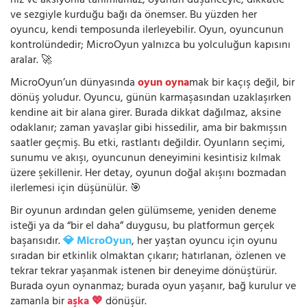
hız ve aksiyonla tanımlamaz; oyunun düşünceyle, dikkatle
ve sezgiyle kurduğu bağı da önemser. Bu yüzden her
oyuncu, kendi temposunda ilerleyebilir. Oyun, oyuncunun
kontrolündedir; MicroOyun yalnızca bu yolculuğun kapısını
aralar. 🚀
MicroOyun’un dünyasında
oyun oyna
mak bir kaçış değil, bir
dönüş yoludur. Oyuncu, günün karmaşasından uzaklaşırken
kendine ait bir alana girer. Burada dikkat dağılmaz, aksine
odaklanır; zaman yavaşlar gibi hissedilir, ama bir bakmışsın
saatler geçmiş. Bu etki, rastlantı değildir. Oyunların seçimi,
sunumu ve akışı, oyuncunun deneyimini kesintisiz kılmak
üzere şekillenir. Her detay, oyunun doğal akışını bozmadan
ilerlemesi için düşünülür. 🎯
Bir oyunun ardından gelen gülümseme, yeniden deneme
isteği ya da “bir el daha” duygusu, bu platformun gerçek
başarısıdır.
💎 MicroOyun
, her yaştan oyuncu için oyunu
sıradan bir etkinlik olmaktan çıkarır; hatırlanan, özlenen ve
tekrar tekrar yaşanmak istenen bir deneyime dönüştürür.
Burada oyun oynanmaz; burada oyun yaşanır, bağ kurulur ve
zamanla bir
aşka 💖
dönüşür.