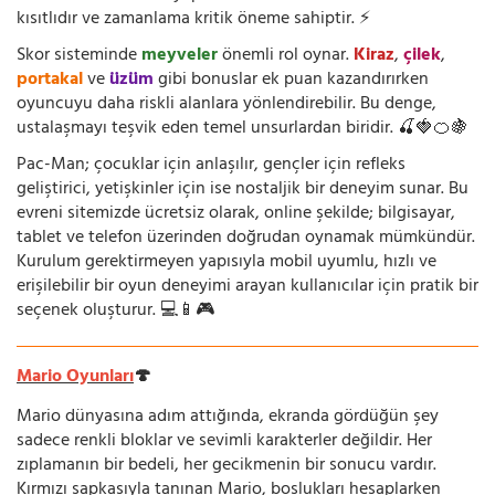
kısıtlıdır ve zamanlama kritik öneme sahiptir. ⚡
Skor sisteminde
meyveler
önemli rol oynar.
Kiraz
,
çilek
,
portakal
ve
üzüm
gibi bonuslar ek puan kazandırırken
oyuncuyu daha riskli alanlara yönlendirebilir. Bu denge,
ustalaşmayı teşvik eden temel unsurlardan biridir. 🍒🍓🍊🍇
Pac-Man; çocuklar için anlaşılır, gençler için refleks
geliştirici, yetişkinler için ise nostaljik bir deneyim sunar. Bu
evreni sitemizde ücretsiz olarak, online şekilde; bilgisayar,
tablet ve telefon üzerinden doğrudan oynamak mümkündür.
Kurulum gerektirmeyen yapısıyla mobil uyumlu, hızlı ve
erişilebilir bir oyun deneyimi arayan kullanıcılar için pratik bir
seçenek oluşturur. 💻📱🎮
Mario Oyunları
🍄
Mario dünyasına adım attığında, ekranda gördüğün şey
sadece renkli bloklar ve sevimli karakterler değildir. Her
zıplamanın bir bedeli, her gecikmenin bir sonucu vardır.
Kırmızı şapkasıyla tanınan Mario, boşlukları hesaplarken