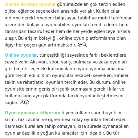
Online ücretsiz oyunlar
günümüzde en çok tercih edilen
dijital eğlence seçenekleri arasında yer alır. Kullanıcılar,
indirme gerektirmeden; bilgisayar, tablet ve mobil telefonlar
üzerinden kolayca oynanabilen oyunları tercih ederek hem
zamandan tasarruf eder hem de her yerde eğlenceye hızlıca
ulaşır. Bu erişim kolaylığı, online oyun platformlarına olan
ilgiyi her geçen gün artırmaktadır. 🎯🔍
Online oyunlar
, tür çeşitliliği sayesinde farklı beklentilere
cevap verir. Aksiyon, spor, yarış, bulmaca ve zeka oyunları
gibi birçok seçenek; kullanıcıların oyun oynama amacına
göre tercih edilir. Kimi oyuncular rekabeti severken, kimileri
sakin ve rahatlatıcı oyunları tercih eder. Bu durum, online
oyun sitelerinin geniş bir içerik sunmasını gerekli kılar ve
kullanıcıların aynı platformda farklı oyunlar keşfetmesini
sağlar. 🧭🎲
Oyun oynamak istiyorum
diyen kullanıcıların büyük bir
kısmı, hızlı açılan ve öğrenmesi kolay oyunları tercih eder.
Karmaşık kurallara sahip olmayan, kısa sürede oynanabilen
oyunlar özellikle yoğun kullanıcılar için idealdir. Bu tür