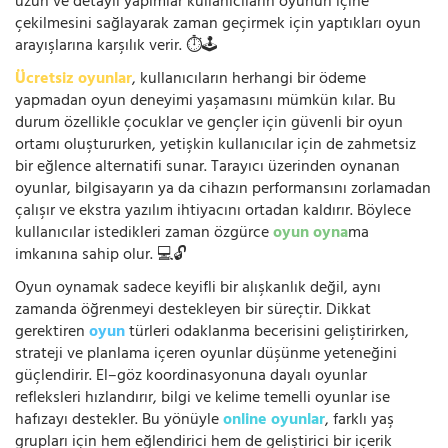
uzun ve detaylı yapımlar kullanıcıların oyunun içine
çekilmesini sağlayarak zaman geçirmek için yaptıkları oyun
arayışlarına karşılık verir. ⏱️🕹️
Ücretsiz oyunlar
, kullanıcıların herhangi bir ödeme
yapmadan oyun deneyimi yaşamasını mümkün kılar. Bu
durum özellikle çocuklar ve gençler için güvenli bir oyun
ortamı oluştururken, yetişkin kullanıcılar için de zahmetsiz
bir eğlence alternatifi sunar. Tarayıcı üzerinden oynanan
oyunlar, bilgisayarın ya da cihazın performansını zorlamadan
çalışır ve ekstra yazılım ihtiyacını ortadan kaldırır. Böylece
kullanıcılar istedikleri zaman özgürce
oyun oyna
ma
imkanına sahip olur. 💻🔓
Oyun oynamak sadece keyifli bir alışkanlık değil, aynı
zamanda öğrenmeyi destekleyen bir süreçtir. Dikkat
gerektiren
oyun
türleri odaklanma becerisini geliştirirken,
strateji ve planlama içeren oyunlar düşünme yeteneğini
güçlendirir. El–göz koordinasyonuna dayalı oyunlar
refleksleri hızlandırır, bilgi ve kelime temelli oyunlar ise
hafızayı destekler. Bu yönüyle
online oyunlar
, farklı yaş
grupları için hem eğlendirici hem de geliştirici bir içerik