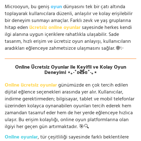
Microoyun, bu geniş
oyun
dünyasını tek bir çatı altında
toplayarak kullanıcılara düzenli, anlaşılır ve kolay erişilebilir
bir deneyim sunmayı amaçlar. Farklı zevk ve yaş gruplarına
hitap eden
ücretsiz online oyunlar
sayesinde herkes kendi
ilgi alanına uygun içeriklere rahatlıkla ulaşabilir. Sade
tasarım, hızlı erişim ve ücretsiz oyun anlayışı, kullanıcıların
aradıkları eğlenceye zahmetsizce ulaşmasını sağlar. 🌐✨
Online Ücretsiz Oyunlar ile Keyifli ve Kolay Oyun
Deneyimi ⋆｡‧˚ʚ🧸ɞ˚‧｡⋆
Online ücretsiz oyunlar
günümüzde en çok tercih edilen
dijital eğlence seçenekleri arasında yer alır. Kullanıcılar,
indirme gerektirmeden; bilgisayar, tablet ve mobil telefonlar
üzerinden kolayca oynanabilen oyunları tercih ederek hem
zamandan tasarruf eder hem de her yerde eğlenceye hızlıca
ulaşır. Bu erişim kolaylığı, online oyun platformlarına olan
ilgiyi her geçen gün artırmaktadır. 🎯🔍
Online oyunlar
, tür çeşitliliği sayesinde farklı beklentilere