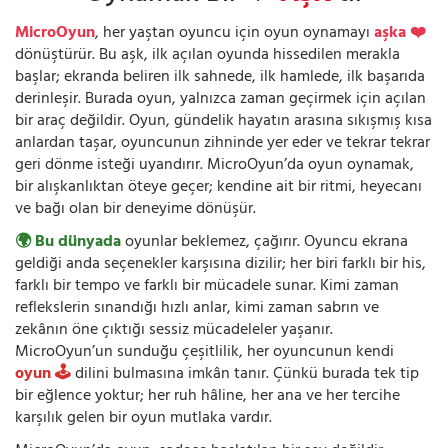
MicroOyun
, her yaştan oyuncu için oyun oynamayı
aşka ❤️
dönüştürür. Bu aşk, ilk açılan oyunda hissedilen merakla
başlar; ekranda beliren ilk sahnede, ilk hamlede, ilk başarıda
derinleşir. Burada oyun, yalnızca zaman geçirmek için açılan
bir araç değildir. Oyun, gündelik hayatın arasına sıkışmış kısa
anlardan taşar, oyuncunun zihninde yer eder ve tekrar tekrar
geri dönme isteği uyandırır. MicroOyun’da oyun oynamak,
bir alışkanlıktan öteye geçer; kendine ait bir ritmi, heyecanı
ve bağı olan bir deneyime dönüşür.
🌍 Bu dünyada
oyunlar beklemez, çağırır. Oyuncu ekrana
geldiği anda seçenekler karşısına dizilir; her biri farklı bir his,
farklı bir tempo ve farklı bir mücadele sunar. Kimi zaman
reflekslerin sınandığı hızlı anlar, kimi zaman sabrın ve
zekânın öne çıktığı sessiz mücadeleler yaşanır.
MicroOyun’un sunduğu çeşitlilik, her oyuncunun kendi
oyun 🕹️
dilini bulmasına imkân tanır. Çünkü burada tek tip
bir eğlence yoktur; her ruh hâline, her ana ve her tercihe
karşılık gelen bir oyun mutlaka vardır.