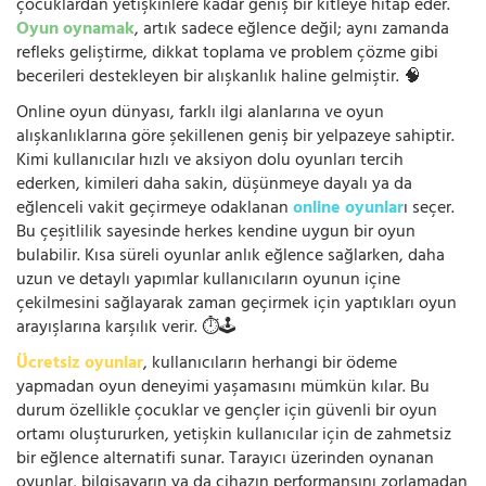
çocuklardan yetişkinlere kadar geniş bir kitleye hitap eder.
Oyun oynamak
, artık sadece eğlence değil; aynı zamanda
refleks geliştirme, dikkat toplama ve problem çözme gibi
becerileri destekleyen bir alışkanlık haline gelmiştir. 🧠
Online oyun dünyası, farklı ilgi alanlarına ve oyun
alışkanlıklarına göre şekillenen geniş bir yelpazeye sahiptir.
Kimi kullanıcılar hızlı ve aksiyon dolu oyunları tercih
ederken, kimileri daha sakin, düşünmeye dayalı ya da
eğlenceli vakit geçirmeye odaklanan
online oyunlar
ı seçer.
Bu çeşitlilik sayesinde herkes kendine uygun bir oyun
bulabilir. Kısa süreli oyunlar anlık eğlence sağlarken, daha
uzun ve detaylı yapımlar kullanıcıların oyunun içine
çekilmesini sağlayarak zaman geçirmek için yaptıkları oyun
arayışlarına karşılık verir. ⏱️🕹️
Ücretsiz oyunlar
, kullanıcıların herhangi bir ödeme
yapmadan oyun deneyimi yaşamasını mümkün kılar. Bu
durum özellikle çocuklar ve gençler için güvenli bir oyun
ortamı oluştururken, yetişkin kullanıcılar için de zahmetsiz
bir eğlence alternatifi sunar. Tarayıcı üzerinden oynanan
oyunlar, bilgisayarın ya da cihazın performansını zorlamadan