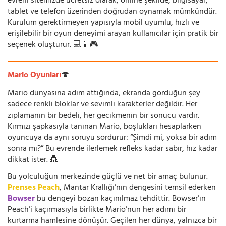
evreni sitemizde ücretsiz olarak, online şekilde; bilgisayar,
tablet ve telefon üzerinden doğrudan oynamak mümkündür.
Kurulum gerektirmeyen yapısıyla mobil uyumlu, hızlı ve
erişilebilir bir oyun deneyimi arayan kullanıcılar için pratik bir
seçenek oluşturur. 💻📱🎮
Mario Oyunları
🍄
Mario dünyasına adım attığında, ekranda gördüğün şey
sadece renkli bloklar ve sevimli karakterler değildir. Her
zıplamanın bir bedeli, her gecikmenin bir sonucu vardır.
Kırmızı şapkasıyla tanınan Mario, boşlukları hesaplarken
oyuncuya da aynı soruyu sordurur: “Şimdi mi, yoksa bir adım
sonra mı?” Bu evrende ilerlemek refleks kadar sabır, hız kadar
dikkat ister. 👸🏼
Bu yolculuğun merkezinde güçlü ve net bir amaç bulunur.
Prenses Peach
, Mantar Krallığı’nın dengesini temsil ederken
Bowser
bu dengeyi bozan kaçınılmaz tehdittir. Bowser’ın
Peach’i kaçırmasıyla birlikte Mario’nun her adımı bir
kurtarma hamlesine dönüşür. Geçilen her dünya, yalnızca bir