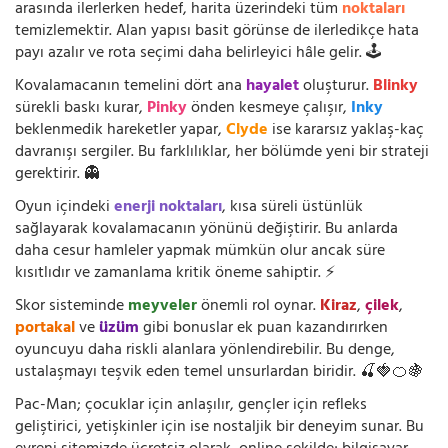
arasında ilerlerken hedef, harita üzerindeki tüm
noktaları
temizlemektir. Alan yapısı basit görünse de ilerledikçe hata
payı azalır ve rota seçimi daha belirleyici hâle gelir. 🕹️
Kovalamacanın temelini dört ana
hayalet
oluşturur.
Blinky
sürekli baskı kurar,
Pinky
önden kesmeye çalışır,
Inky
beklenmedik hareketler yapar,
Clyde
ise kararsız yaklaş-kaç
davranışı sergiler. Bu farklılıklar, her bölümde yeni bir strateji
gerektirir. 👻
Oyun içindeki
enerji noktaları
, kısa süreli üstünlük
sağlayarak kovalamacanın yönünü değiştirir. Bu anlarda
daha cesur hamleler yapmak mümkün olur ancak süre
kısıtlıdır ve zamanlama kritik öneme sahiptir. ⚡
Skor sisteminde
meyveler
önemli rol oynar.
Kiraz
,
çilek
,
portakal
ve
üzüm
gibi bonuslar ek puan kazandırırken
oyuncuyu daha riskli alanlara yönlendirebilir. Bu denge,
ustalaşmayı teşvik eden temel unsurlardan biridir. 🍒🍓🍊🍇
Pac-Man; çocuklar için anlaşılır, gençler için refleks
geliştirici, yetişkinler için ise nostaljik bir deneyim sunar. Bu