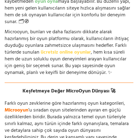
kaybetmeden
oyun oyna
maya başlayabilir. Bu düzenli yapı,
hem yeni gelen kullanıcıların siteye hızlıca alışmasını sağlar
hem de sık oynayan kullanıcılar için konforlu bir deneyim
sunar. 🗂️🧭
Microoyun, bunları ve daha fazlasını dikkate alarak
hazırlanmış bir oyun platformu olarak, kullanıcıların ihtiyaç
duyduğu oyunlara zahmetsizce ulaşmasını hedefler. Farklı
türlerde sunulan
ücretsiz online oyunlar
, hem kısa süreli
hem de uzun soluklu oyun deneyimleri arayan kullanıcılar
için geniş bir seçenek sunar. Bu yapı sayesinde oyun
oynamak, planlı ve keyifli bir deneyime dönüşür. ✨
Keşfetmeye Değer MicroOyun Dünyası 🚀
Farklı oyun zevklerine göre hazırlanmış oyun kategorileri,
Microoyun
’u sıradan oyun sitelerinden ayıran en güçlü
özelliklerden biridir. Burada yalnızca temel oyun türleriyle
sınırlı kalmaz, aynı türün içinde farklı oynanışlara, temalara
ve detaylara sahip çok sayıda oyun dünyasını
keşfedebilirsiniz. Bu derin ve kapsamlı yapı sayesinde