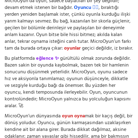
MicroOyun’da oyun, sadece başlatılan bir şey değildir;
devam etmek istenen bir bağdır.
Oyuncu 🧍‍♂️
, bıraktığı
yerden yeniden başlamak ister, çünkü oyunla kurduğu ilişki
yarım kalmayı sevmez. Bu bağ, kazanılan bir skorla güçlenir,
geçilen bir bölümle derinleşir ve paylaşılan bir deneyimle
anlam kazanır. Oyun bitse bile hissi bitmez; akılda kalan
anlar, tekrar oynama isteğini canlı tutar. MicroOyun’un farkı
tam da burada ortaya çıkar:
oyunlar
geçici değildir, iz bırakır.
Bu platformda
eğlence ✨
gürültülü olmak zorunda değildir.
Bazen sakin bir oyunda kaybolmak, bazen tek bir hamlenin
sonucunu düşünmek yeterlidir. MicroOyun, oyunu sadece
hız ve aksiyonla tanımlamaz; oyunun düşünceyle, dikkatle
ve sezgiyle kurduğu bağı da önemser. Bu yüzden her
oyuncu, kendi temposunda ilerleyebilir. Oyun, oyuncunun
kontrolündedir; MicroOyun yalnızca bu yolculuğun kapısını
aralar. 🚀
MicroOyun’un dünyasında
oyun oyna
mak bir kaçış değil, bir
dönüş yoludur. Oyuncu, günün karmaşasından uzaklaşırken
kendine ait bir alana girer. Burada dikkat dağılmaz, aksine
odaklanır; zaman yavaşlar gibi hissedilir, ama bir bakmışsın