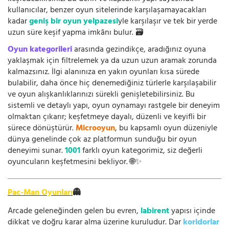
kullanıcılar, benzer oyun sitelerinde karşılaşamayacakları
kadar
geniş bir oyun yelpazesi
yle karşılaşır ve tek bir yerde
uzun süre keşif yapma imkânı bulur. 🗃️
Oyun kategorileri
arasında gezindikçe, aradığınız oyuna
yaklaşmak için filtrelemek ya da uzun uzun aramak zorunda
kalmazsınız. İlgi alanınıza en yakın oyunları kısa sürede
bulabilir, daha önce hiç denemediğiniz türlerle karşılaşabilir
ve oyun alışkanlıklarınızı sürekli genişletebilirsiniz. Bu
sistemli ve detaylı yapı, oyun oynamayı rastgele bir deneyim
olmaktan çıkarır; keşfetmeye dayalı, düzenli ve keyifli bir
sürece dönüştürür.
Microoyun
, bu kapsamlı oyun düzeniyle
dünya genelinde çok az platformun sunduğu bir oyun
deneyimi sunar.
1001
farklı oyun kategorimiz, siz değerli
oyuncuların keşfetmesini bekliyor. 🌐✨
Pac-Man Oyunları
👻
Arcade geleneğinden gelen bu evren,
labirent
yapısı içinde
dikkat ve doğru karar alma üzerine kuruludur. Dar
koridorlar