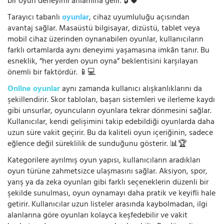
bir oyun deneyimi anlamına gelir. 🔓🛡️
Tarayıcı tabanlı
oyunlar
, cihaz uyumluluğu açısından
avantaj sağlar. Masaüstü bilgisayar, dizüstü, tablet veya
mobil cihaz üzerinden oynanabilen oyunlar, kullanıcıların
farklı ortamlarda aynı deneyimi yaşamasına imkân tanır. Bu
esneklik, “her yerden oyun oyna” beklentisini karşılayan
önemli bir faktördür. 📱💻
Online oyunlar
aynı zamanda kullanıcı alışkanlıklarını da
şekillendirir. Skor tabloları, başarı sistemleri ve ilerleme kaydı
gibi unsurlar, oyuncuların oyunlara tekrar dönmesini sağlar.
Kullanıcılar, kendi gelişimini takip edebildiği oyunlarda daha
uzun süre vakit geçirir. Bu da kaliteli oyun içeriğinin, sadece
eğlence değil süreklilik de sunduğunu gösterir. 📊🏆
Kategorilere ayrılmış oyun yapısı, kullanıcıların aradıkları
oyun türüne zahmetsizce ulaşmasını sağlar. Aksiyon, spor,
yarış ya da zeka oyunları gibi farklı seçeneklerin düzenli bir
şekilde sunulması, oyun oynamayı daha pratik ve keyifli hale
getirir. Kullanıcılar uzun listeler arasında kaybolmadan, ilgi
alanlarına göre oyunları kolayca keşfedebilir ve vakit