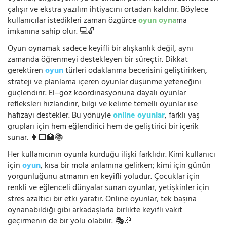
çalışır ve ekstra yazılım ihtiyacını ortadan kaldırır. Böylece
kullanıcılar istedikleri zaman özgürce
oyun oyna
ma
imkanına sahip olur. 💻🔓
Oyun oynamak sadece keyifli bir alışkanlık değil, aynı
zamanda öğrenmeyi destekleyen bir süreçtir. Dikkat
gerektiren
oyun
türleri odaklanma becerisini geliştirirken,
strateji ve planlama içeren oyunlar düşünme yeteneğini
güçlendirir. El–göz koordinasyonuna dayalı oyunlar
refleksleri hızlandırır, bilgi ve kelime temelli oyunlar ise
hafızayı destekler. Bu yönüyle
online oyunlar
, farklı yaş
grupları için hem eğlendirici hem de geliştirici bir içerik
sunar. 👩🏻‍🏫📚
Her kullanıcının oyunla kurduğu ilişki farklıdır. Kimi kullanıcı
için
oyun
, kısa bir mola anlamına gelirken; kimi için günün
yorgunluğunu atmanın en keyifli yoludur. Çocuklar için
renkli ve eğlenceli dünyalar sunan oyunlar, yetişkinler için
stres azaltıcı bir etki yaratır. Online oyunlar, tek başına
oynanabildiği gibi arkadaşlarla birlikte keyifli vakit
geçirmenin de bir yolu olabilir. 🎭🎉