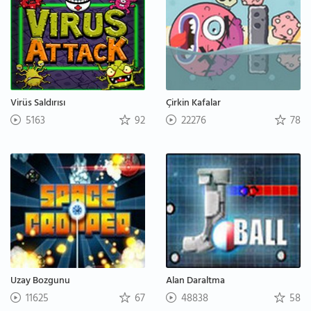
Virüs Saldırısı
Çirkin Kafalar
5163
92
22276
78
Uzay Bozgunu
Alan Daraltma
11625
67
48838
58