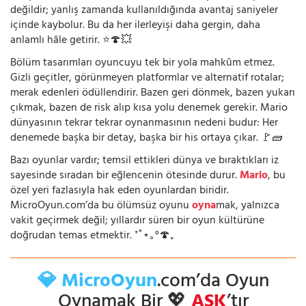
değildir; yanlış zamanda kullanıldığında avantaj saniyeler
içinde kaybolur. Bu da her ilerleyişi daha gergin, daha
anlamlı hâle getirir. ⭐🍄💥
Bölüm tasarımları oyuncuyu tek bir yola mahkûm etmez.
Gizli geçitler, görünmeyen platformlar ve alternatif rotalar;
merak edenleri ödüllendirir. Bazen geri dönmek, bazen yukarı
çıkmak, bazen de risk alıp kısa yolu denemek gerekir. Mario
dünyasının tekrar tekrar oynanmasının nedeni budur: Her
denemede başka bir detay, başka bir his ortaya çıkar. 🚩🧱
Bazı oyunlar vardır; temsil ettikleri dünya ve bıraktıkları iz
sayesinde sıradan bir eğlencenin ötesinde durur.
Mario
, bu
özel yeri fazlasıyla hak eden oyunlardan biridir.
MicroOyun.com’da bu ölümsüz oyunu
oyna
mak, yalnızca
vakit geçirmek değil; yıllardır süren bir oyun kültürüne
doğrudan temas etmektir. ⁺˚⋆｡°🍄₊
💎 MicroOyun
.com’da Oyun
Oynamak Bir 💖
AŞK
’tır