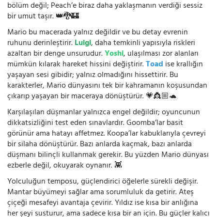
bölüm değil; Peach’e biraz daha yaklaşmanın verdiği sessiz
bir umut taşır. 👑🐉🏰
Mario bu macerada yalnız değildir ve bu detay evrenin
ruhunu derinleştirir.
Luigi
, daha temkinli yapısıyla riskleri
azaltan bir denge unsurudur.
Yoshi
, ulaşılması zor alanları
mümkün kılarak hareket hissini değiştirir.
Toad
ise krallığın
yaşayan sesi gibidir; yalnız olmadığını hissettirir. Bu
karakterler, Mario dünyasını tek bir kahramanın koşusundan
çıkarıp yaşayan bir maceraya dönüştürür. 💗👸🏼🐢
Karşılaşılan düşmanlar yalnızca engel değildir; oyuncunun
dikkatsizliğini test eden sınavlardır. Goomba’lar basit
görünür ama hatayı affetmez. Koopa’lar kabuklarıyla çevreyi
bir silaha dönüştürür. Bazı anlarda kaçmak, bazı anlarda
düşmanı bilinçli kullanmak gerekir. Bu yüzden Mario dünyası
ezberle değil, okuyarak oynanır. 👾
Yolculuğun temposu, güçlendirici öğelerle sürekli değişir.
Mantar büyümeyi sağlar ama sorumluluk da getirir. Ateş
çiçeği mesafeyi avantaja çevirir. Yıldız ise kısa bir anlığına
her şeyi susturur, ama sadece kısa bir an için. Bu güçler kalıcı