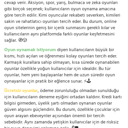
cevap verir. Aksiyon, spor, yarış, bulmaca ve zeka oyunları
gibi birçok seçenek; kullanıcıların oyun oynama amacına
göre tercih edilir. Kimi oyuncular rekabeti severken, kimileri
sakin ve rahatlatıcı oyunları tercih eder. Bu durum, online
oyun sitelerinin geniş bir içerik sunmasını gerekli kılar ve
kullanıcıların aynı platformda farklı oyunlar keşfetmesini
sağlar. 🧭🎲
Oyun oynamak istiyorum
diyen kullanıcıların büyük bir
kısmı, hızlı açılan ve öğrenmesi kolay oyunları tercih eder.
Karmaşık kurallara sahip olmayan, kısa sürede oynanabilen
oyunlar özellikle yoğun kullanıcılar için idealdir. Bu tür
oyunlar, hem yeni başlayanlar hem de uzun süredir oyun
oynayanlar için pratik bir eğlence sunar. ⚡🕹️
Ücretsiz oyunlar
, ödeme zorunluluğu olmadan sunulduğu
için kullanıcıların deneme eşiğini ortadan kaldırır. Kredi kartı
bilgisi girmeden, üyelik şartı olmadan oynanan oyunlar
güven algısını güçlendirir. Bu durum, özellikle çocuklar için
oyun arayan ebeveynler açısından önemli bir tercih
sebebidir. Aynı zamanda yetişkin kullanıcılar için de risksiz