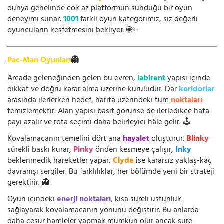
dünya genelinde çok az platformun sunduğu bir oyun
deneyimi sunar.
1001
farklı oyun kategorimiz, siz değerli
oyuncuların keşfetmesini bekliyor. 🌐✨
Pac-Man Oyunları
👻
Arcade geleneğinden gelen bu evren,
labirent
yapısı içinde
dikkat ve doğru karar alma üzerine kuruludur. Dar
koridorlar
arasında ilerlerken hedef, harita üzerindeki tüm
noktaları
temizlemektir. Alan yapısı basit görünse de ilerledikçe hata
payı azalır ve rota seçimi daha belirleyici hâle gelir. 🕹️
Kovalamacanın temelini dört ana
hayalet
oluşturur.
Blinky
sürekli baskı kurar,
Pinky
önden kesmeye çalışır,
Inky
beklenmedik hareketler yapar,
Clyde
ise kararsız yaklaş-kaç
davranışı sergiler. Bu farklılıklar, her bölümde yeni bir strateji
gerektirir. 👻
Oyun içindeki
enerji noktaları
, kısa süreli üstünlük
sağlayarak kovalamacanın yönünü değiştirir. Bu anlarda
daha cesur hamleler yapmak mümkün olur ancak süre