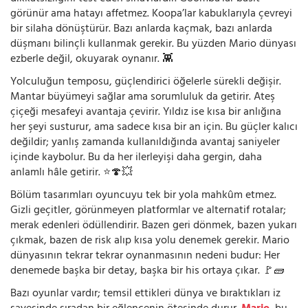
görünür ama hatayı affetmez. Koopa’lar kabuklarıyla çevreyi
bir silaha dönüştürür. Bazı anlarda kaçmak, bazı anlarda
düşmanı bilinçli kullanmak gerekir. Bu yüzden Mario dünyası
ezberle değil, okuyarak oynanır. 👾
Yolculuğun temposu, güçlendirici öğelerle sürekli değişir.
Mantar büyümeyi sağlar ama sorumluluk da getirir. Ateş
çiçeği mesafeyi avantaja çevirir. Yıldız ise kısa bir anlığına
her şeyi susturur, ama sadece kısa bir an için. Bu güçler kalıcı
değildir; yanlış zamanda kullanıldığında avantaj saniyeler
içinde kaybolur. Bu da her ilerleyişi daha gergin, daha
anlamlı hâle getirir. ⭐🍄💥
Bölüm tasarımları oyuncuyu tek bir yola mahkûm etmez.
Gizli geçitler, görünmeyen platformlar ve alternatif rotalar;
merak edenleri ödüllendirir. Bazen geri dönmek, bazen yukarı
çıkmak, bazen de risk alıp kısa yolu denemek gerekir. Mario
dünyasının tekrar tekrar oynanmasının nedeni budur: Her
denemede başka bir detay, başka bir his ortaya çıkar. 🚩🧱
Bazı oyunlar vardır; temsil ettikleri dünya ve bıraktıkları iz