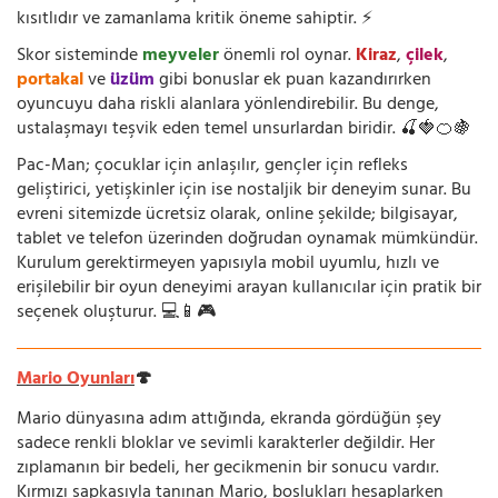
kısıtlıdır ve zamanlama kritik öneme sahiptir. ⚡
Skor sisteminde
meyveler
önemli rol oynar.
Kiraz
,
çilek
,
portakal
ve
üzüm
gibi bonuslar ek puan kazandırırken
oyuncuyu daha riskli alanlara yönlendirebilir. Bu denge,
ustalaşmayı teşvik eden temel unsurlardan biridir. 🍒🍓🍊🍇
Pac-Man; çocuklar için anlaşılır, gençler için refleks
geliştirici, yetişkinler için ise nostaljik bir deneyim sunar. Bu
evreni sitemizde ücretsiz olarak, online şekilde; bilgisayar,
tablet ve telefon üzerinden doğrudan oynamak mümkündür.
Kurulum gerektirmeyen yapısıyla mobil uyumlu, hızlı ve
erişilebilir bir oyun deneyimi arayan kullanıcılar için pratik bir
seçenek oluşturur. 💻📱🎮
Mario Oyunları
🍄
Mario dünyasına adım attığında, ekranda gördüğün şey
sadece renkli bloklar ve sevimli karakterler değildir. Her
zıplamanın bir bedeli, her gecikmenin bir sonucu vardır.
Kırmızı şapkasıyla tanınan Mario, boşlukları hesaplarken