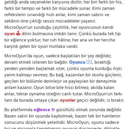
geldiği anda seçenekler karşısına dizilir; her biri farklı bir his,
farklı bir tempo ve farklı bir mücadele sunar. Kimi zaman
reflekslerin sınandığı hızlı anlar, kimi zaman sabrın ve
zekânın öne çıktığı sessiz mücadeleler yaşanır.
MicroOyun’un sunduğu çeşitlilik, her oyuncunun kendi
oyun 🕹️
dilini bulmasına imkân tanır. Çünkü burada tek tip
bir eğlence yoktur; her ruh hâline, her ana ve her tercihe
karşılık gelen bir oyun mutlaka vardır.
MicroOyun’da oyun, sadece başlatılan bir şey değildir;
devam etmek istenen bir bağdır.
Oyuncu 🧍‍♂️
, bıraktığı
yerden yeniden başlamak ister, çünkü oyunla kurduğu ilişki
yarım kalmayı sevmez. Bu bağ, kazanılan bir skorla güçlenir,
geçilen bir bölümle derinleşir ve paylaşılan bir deneyimle
anlam kazanır. Oyun bitse bile hissi bitmez; akılda kalan
anlar, tekrar oynama isteğini canlı tutar. MicroOyun’un farkı
tam da burada ortaya çıkar:
oyunlar
geçici değildir, iz bırakır.
Bu platformda
eğlence ✨
gürültülü olmak zorunda değildir.
Bazen sakin bir oyunda kaybolmak, bazen tek bir hamlenin
sonucunu düşünmek yeterlidir. MicroOyun, oyunu sadece