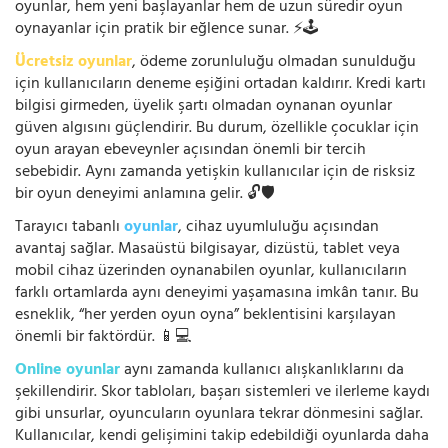
oyunlar, hem yeni başlayanlar hem de uzun süredir oyun
oynayanlar için pratik bir eğlence sunar. ⚡🕹️
Ücretsiz oyunlar
, ödeme zorunluluğu olmadan sunulduğu
için kullanıcıların deneme eşiğini ortadan kaldırır. Kredi kartı
bilgisi girmeden, üyelik şartı olmadan oynanan oyunlar
güven algısını güçlendirir. Bu durum, özellikle çocuklar için
oyun arayan ebeveynler açısından önemli bir tercih
sebebidir. Aynı zamanda yetişkin kullanıcılar için de risksiz
bir oyun deneyimi anlamına gelir. 🔓🛡️
Tarayıcı tabanlı
oyunlar
, cihaz uyumluluğu açısından
avantaj sağlar. Masaüstü bilgisayar, dizüstü, tablet veya
mobil cihaz üzerinden oynanabilen oyunlar, kullanıcıların
farklı ortamlarda aynı deneyimi yaşamasına imkân tanır. Bu
esneklik, “her yerden oyun oyna” beklentisini karşılayan
önemli bir faktördür. 📱💻
Online oyunlar
aynı zamanda kullanıcı alışkanlıklarını da
şekillendirir. Skor tabloları, başarı sistemleri ve ilerleme kaydı
gibi unsurlar, oyuncuların oyunlara tekrar dönmesini sağlar.
Kullanıcılar, kendi gelişimini takip edebildiği oyunlarda daha