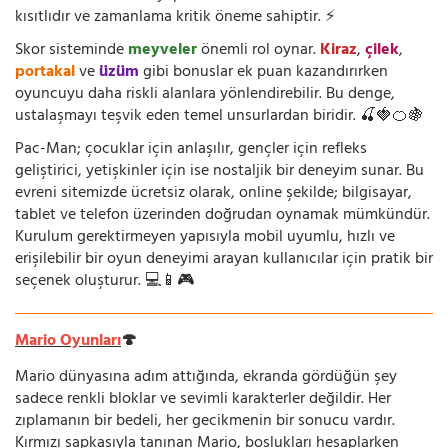
kısıtlıdır ve zamanlama kritik öneme sahiptir. ⚡
Skor sisteminde
meyveler
önemli rol oynar.
Kiraz
,
çilek
,
portakal
ve
üzüm
gibi bonuslar ek puan kazandırırken
oyuncuyu daha riskli alanlara yönlendirebilir. Bu denge,
ustalaşmayı teşvik eden temel unsurlardan biridir. 🍒🍓🍊🍇
Pac-Man; çocuklar için anlaşılır, gençler için refleks
geliştirici, yetişkinler için ise nostaljik bir deneyim sunar. Bu
evreni sitemizde ücretsiz olarak, online şekilde; bilgisayar,
tablet ve telefon üzerinden doğrudan oynamak mümkündür.
Kurulum gerektirmeyen yapısıyla mobil uyumlu, hızlı ve
erişilebilir bir oyun deneyimi arayan kullanıcılar için pratik bir
seçenek oluşturur. 💻📱🎮
Mario Oyunları
🍄
Mario dünyasına adım attığında, ekranda gördüğün şey
sadece renkli bloklar ve sevimli karakterler değildir. Her
zıplamanın bir bedeli, her gecikmenin bir sonucu vardır.
Kırmızı şapkasıyla tanınan Mario, boşlukları hesaplarken