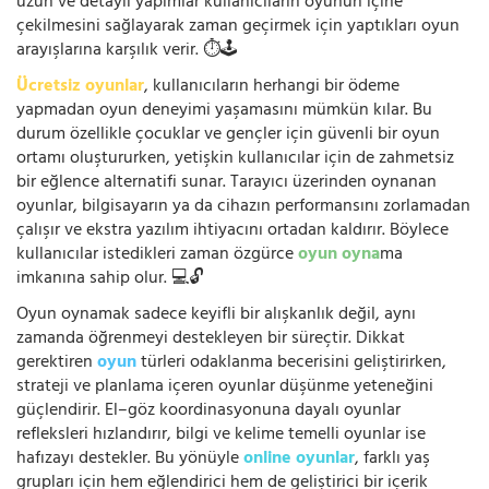
uzun ve detaylı yapımlar kullanıcıların oyunun içine
çekilmesini sağlayarak zaman geçirmek için yaptıkları oyun
arayışlarına karşılık verir. ⏱️🕹️
Ücretsiz oyunlar
, kullanıcıların herhangi bir ödeme
yapmadan oyun deneyimi yaşamasını mümkün kılar. Bu
durum özellikle çocuklar ve gençler için güvenli bir oyun
ortamı oluştururken, yetişkin kullanıcılar için de zahmetsiz
bir eğlence alternatifi sunar. Tarayıcı üzerinden oynanan
oyunlar, bilgisayarın ya da cihazın performansını zorlamadan
çalışır ve ekstra yazılım ihtiyacını ortadan kaldırır. Böylece
kullanıcılar istedikleri zaman özgürce
oyun oyna
ma
imkanına sahip olur. 💻🔓
Oyun oynamak sadece keyifli bir alışkanlık değil, aynı
zamanda öğrenmeyi destekleyen bir süreçtir. Dikkat
gerektiren
oyun
türleri odaklanma becerisini geliştirirken,
strateji ve planlama içeren oyunlar düşünme yeteneğini
güçlendirir. El–göz koordinasyonuna dayalı oyunlar
refleksleri hızlandırır, bilgi ve kelime temelli oyunlar ise
hafızayı destekler. Bu yönüyle
online oyunlar
, farklı yaş
grupları için hem eğlendirici hem de geliştirici bir içerik