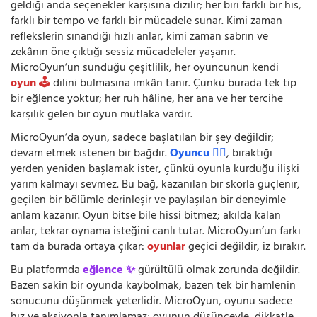
geldiği anda seçenekler karşısına dizilir; her biri farklı bir his,
farklı bir tempo ve farklı bir mücadele sunar. Kimi zaman
reflekslerin sınandığı hızlı anlar, kimi zaman sabrın ve
zekânın öne çıktığı sessiz mücadeleler yaşanır.
MicroOyun’un sunduğu çeşitlilik, her oyuncunun kendi
oyun 🕹️
dilini bulmasına imkân tanır. Çünkü burada tek tip
bir eğlence yoktur; her ruh hâline, her ana ve her tercihe
karşılık gelen bir oyun mutlaka vardır.
MicroOyun’da oyun, sadece başlatılan bir şey değildir;
devam etmek istenen bir bağdır.
Oyuncu 🧍‍♂️
, bıraktığı
yerden yeniden başlamak ister, çünkü oyunla kurduğu ilişki
yarım kalmayı sevmez. Bu bağ, kazanılan bir skorla güçlenir,
geçilen bir bölümle derinleşir ve paylaşılan bir deneyimle
anlam kazanır. Oyun bitse bile hissi bitmez; akılda kalan
anlar, tekrar oynama isteğini canlı tutar. MicroOyun’un farkı
tam da burada ortaya çıkar:
oyunlar
geçici değildir, iz bırakır.
Bu platformda
eğlence ✨
gürültülü olmak zorunda değildir.
Bazen sakin bir oyunda kaybolmak, bazen tek bir hamlenin
sonucunu düşünmek yeterlidir. MicroOyun, oyunu sadece