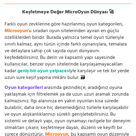
Keşfetmeye Değer MicroOyun Dünyası 🚀
Farklı oyun zevklerine göre hazırlanmış oyun kategorileri,
Microoyun
’u sıradan oyun sitelerinden ayıran en güçlü
özelliklerden biridir. Burada yalnızca temel oyun türleriyle
sınırlı kalmaz, aynı türün içinde farklı oynanışlara, temalara
ve detaylara sahip çok sayıda oyun dünyasını
keşfedebilirsiniz. Bu derin ve kapsamlı yapı sayesinde
kullanıcılar, benzer oyun sitelerinde karşılaşamayacakları
kadar
geniş bir oyun yelpazesi
yle karşılaşır ve tek bir yerde
uzun süre keşif yapma imkânı bulur. 🗃️
Oyun kategorileri
arasında gezindikçe, aradığınız oyuna
yaklaşmak için filtrelemek ya da uzun uzun aramak zorunda
kalmazsınız. İlgi alanınıza en yakın oyunları kısa sürede
bulabilir, daha önce hiç denemediğiniz türlerle karşılaşabilir
ve oyun alışkanlıklarınızı sürekli genişletebilirsiniz. Bu
sistemli ve detaylı yapı, oyun oynamayı rastgele bir deneyim
olmaktan çıkarır; keşfetmeye dayalı, düzenli ve keyifli bir
sürece dönüştürür.
Microoyun
, bu kapsamlı oyun düzeniyle