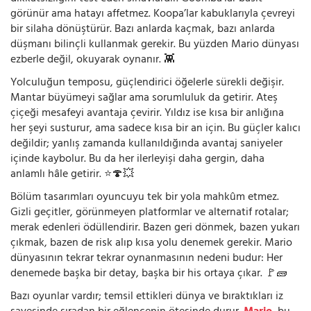
görünür ama hatayı affetmez. Koopa’lar kabuklarıyla çevreyi
bir silaha dönüştürür. Bazı anlarda kaçmak, bazı anlarda
düşmanı bilinçli kullanmak gerekir. Bu yüzden Mario dünyası
ezberle değil, okuyarak oynanır. 👾
Yolculuğun temposu, güçlendirici öğelerle sürekli değişir.
Mantar büyümeyi sağlar ama sorumluluk da getirir. Ateş
çiçeği mesafeyi avantaja çevirir. Yıldız ise kısa bir anlığına
her şeyi susturur, ama sadece kısa bir an için. Bu güçler kalıcı
değildir; yanlış zamanda kullanıldığında avantaj saniyeler
içinde kaybolur. Bu da her ilerleyişi daha gergin, daha
anlamlı hâle getirir. ⭐🍄💥
Bölüm tasarımları oyuncuyu tek bir yola mahkûm etmez.
Gizli geçitler, görünmeyen platformlar ve alternatif rotalar;
merak edenleri ödüllendirir. Bazen geri dönmek, bazen yukarı
çıkmak, bazen de risk alıp kısa yolu denemek gerekir. Mario
dünyasının tekrar tekrar oynanmasının nedeni budur: Her
denemede başka bir detay, başka bir his ortaya çıkar. 🚩🧱
Bazı oyunlar vardır; temsil ettikleri dünya ve bıraktıkları iz