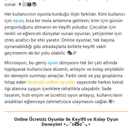
sunar. 👩🏻‍🏫📚
Her kullanıcının oyunla kurduğu ilişki farklıdır. Kimi kullanıcı
için
oyun
, kısa bir mola anlamına gelirken; kimi için günün
yorgunluğunu atmanın en keyifli yoludur. Çocuklar için
renkli ve eğlenceli dünyalar sunan oyunlar, yetişkinler için
stres azaltıcı bir etki yaratır. Online oyunlar, tek başına
oynanabildiği gibi arkadaşlarla birlikte keyifli vakit
geçirmenin de bir yolu olabilir. 🎭🎉
Microoyun, bu geniş
oyun
dünyasını tek bir çatı altında
toplayarak kullanıcılara düzenli, anlaşılır ve kolay erişilebilir
bir deneyim sunmayı amaçlar. Farklı zevk ve yaş gruplarına
hitap eden
ücretsiz online oyunlar
sayesinde herkes kendi
ilgi alanına uygun içeriklere rahatlıkla ulaşabilir. Sade
tasarım, hızlı erişim ve ücretsiz oyun anlayışı, kullanıcıların
aradıkları eğlenceye zahmetsizce ulaşmasını sağlar. 🌐✨
Online Ücretsiz Oyunlar ile Keyifli ve Kolay Oyun
Deneyimi ⋆｡‧˚ʚ🧸ɞ˚‧｡⋆