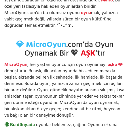
sayesinde sıradan bir eğlencenin ötesinde durur.
Mario
, bu
özel yeri fazlasıyla hak eden oyunlardan biridir.
MicroOyun.com’da bu ölümsüz oyunu
oyna
mak, yalnızca
vakit geçirmek değil; yıllardır süren bir oyun kültürüne
doğrudan temas etmektir. ⁺˚⋆｡°🍄₊
💎 MicroOyun
.com’da Oyun
Oynamak Bir 💖
AŞK
’tır
MicroOyun
, her yaştan oyuncu için oyun oynamayı
aşka ❤️
dönüştürür. Bu aşk, ilk açılan oyunda hissedilen merakla
başlar; ekranda beliren ilk sahnede, ilk hamlede, ilk başarıda
derinleşir. Burada oyun, yalnızca zaman geçirmek için açılan
bir araç değildir. Oyun, gündelik hayatın arasına sıkışmış kısa
anlardan taşar, oyuncunun zihninde yer eder ve tekrar tekrar
geri dönme isteği uyandırır. MicroOyun’da oyun oynamak,
bir alışkanlıktan öteye geçer; kendine ait bir ritmi, heyecanı
ve bağı olan bir deneyime dönüşür.
🌍 Bu dünyada
oyunlar beklemez, çağırır. Oyuncu ekrana