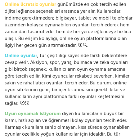
Online ücretsiz oyunlar
günümüzde en çok tercih edilen
dijital eğlence seçenekleri arasında yer alır. Kullanıcılar,
indirme gerektirmeden; bilgisayar, tablet ve mobil telefonlar
üzerinden kolayca oynanabilen oyunları tercih ederek hem
zamandan tasarruf eder hem de her yerde eğlenceye hızlıca
ulaşır. Bu erişim kolaylığı, online oyun platformlarına olan
ilgiyi her geçen gün artırmaktadır. 🎯🔍
Online oyunlar
, tür çeşitliliği sayesinde farklı beklentilere
cevap verir. Aksiyon, spor, yarış, bulmaca ve zeka oyunları
gibi birçok seçenek; kullanıcıların oyun oynama amacına
göre tercih edilir. Kimi oyuncular rekabeti severken, kimileri
sakin ve rahatlatıcı oyunları tercih eder. Bu durum, online
oyun sitelerinin geniş bir içerik sunmasını gerekli kılar ve
kullanıcıların aynı platformda farklı oyunlar keşfetmesini
sağlar. 🧭🎲
Oyun oynamak istiyorum
diyen kullanıcıların büyük bir
kısmı, hızlı açılan ve öğrenmesi kolay oyunları tercih eder.
Karmaşık kurallara sahip olmayan, kısa sürede oynanabilen
oyunlar özellikle yoğun kullanıcılar için idealdir. Bu tür