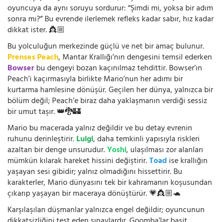
oyuncuya da aynı soruyu sordurur: “Şimdi mi, yoksa bir adım
sonra mı?” Bu evrende ilerlemek refleks kadar sabır, hız kadar
dikkat ister. 👸🏼
Bu yolculuğun merkezinde güçlü ve net bir amaç bulunur.
Prenses Peach
, Mantar Krallığı’nın dengesini temsil ederken
Bowser
bu dengeyi bozan kaçınılmaz tehdittir. Bowser’ın
Peach’i kaçırmasıyla birlikte Mario’nun her adımı bir
kurtarma hamlesine dönüşür. Geçilen her dünya, yalnızca bir
bölüm değil; Peach’e biraz daha yaklaşmanın verdiği sessiz
bir umut taşır. 👑🐉🏰
Mario bu macerada yalnız değildir ve bu detay evrenin
ruhunu derinleştirir.
Luigi
, daha temkinli yapısıyla riskleri
azaltan bir denge unsurudur.
Yoshi
, ulaşılması zor alanları
mümkün kılarak hareket hissini değiştirir.
Toad
ise krallığın
yaşayan sesi gibidir; yalnız olmadığını hissettirir. Bu
karakterler, Mario dünyasını tek bir kahramanın koşusundan
çıkarıp yaşayan bir maceraya dönüştürür. 💗👸🏼🐢
Karşılaşılan düşmanlar yalnızca engel değildir; oyuncunun
dikkatsizliğini test eden sınavlardır. Goomba’lar basit