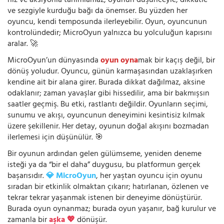
hız ve aksiyonla tanımlamaz; oyunun düşünceyle, dikkatle
ve sezgiyle kurduğu bağı da önemser. Bu yüzden her
oyuncu, kendi temposunda ilerleyebilir. Oyun, oyuncunun
kontrolündedir; MicroOyun yalnızca bu yolculuğun kapısını
aralar. 🚀
MicroOyun’un dünyasında
oyun oyna
mak bir kaçış değil, bir
dönüş yoludur. Oyuncu, günün karmaşasından uzaklaşırken
kendine ait bir alana girer. Burada dikkat dağılmaz, aksine
odaklanır; zaman yavaşlar gibi hissedilir, ama bir bakmışsın
saatler geçmiş. Bu etki, rastlantı değildir. Oyunların seçimi,
sunumu ve akışı, oyuncunun deneyimini kesintisiz kılmak
üzere şekillenir. Her detay, oyunun doğal akışını bozmadan
ilerlemesi için düşünülür. 🎯
Bir oyunun ardından gelen gülümseme, yeniden deneme
isteği ya da “bir el daha” duygusu, bu platformun gerçek
başarısıdır.
💎 MicroOyun
, her yaştan oyuncu için oyunu
sıradan bir etkinlik olmaktan çıkarır; hatırlanan, özlenen ve
tekrar tekrar yaşanmak istenen bir deneyime dönüştürür.
Burada oyun oynanmaz; burada oyun yaşanır, bağ kurulur ve
zamanla bir
aşka 💖
dönüşür.