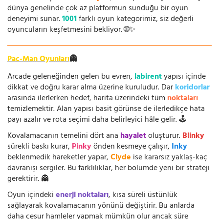
dünya genelinde çok az platformun sunduğu bir oyun
deneyimi sunar.
1001
farklı oyun kategorimiz, siz değerli
oyuncuların keşfetmesini bekliyor. 🌐✨
Pac-Man Oyunları
👻
Arcade geleneğinden gelen bu evren,
labirent
yapısı içinde
dikkat ve doğru karar alma üzerine kuruludur. Dar
koridorlar
arasında ilerlerken hedef, harita üzerindeki tüm
noktaları
temizlemektir. Alan yapısı basit görünse de ilerledikçe hata
payı azalır ve rota seçimi daha belirleyici hâle gelir. 🕹️
Kovalamacanın temelini dört ana
hayalet
oluşturur.
Blinky
sürekli baskı kurar,
Pinky
önden kesmeye çalışır,
Inky
beklenmedik hareketler yapar,
Clyde
ise kararsız yaklaş-kaç
davranışı sergiler. Bu farklılıklar, her bölümde yeni bir strateji
gerektirir. 👻
Oyun içindeki
enerji noktaları
, kısa süreli üstünlük
sağlayarak kovalamacanın yönünü değiştirir. Bu anlarda
daha cesur hamleler yapmak mümkün olur ancak süre