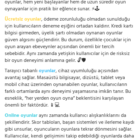
oyunlar, hem yeni başlayanlar hem de uzun süredir oyun
oynayanlar için pratik bir eğlence sunar. ⚡🕹️
Ücretsiz oyunlar
, ödeme zorunluluğu olmadan sunulduğu
için kullanıcıların deneme eşiğini ortadan kaldırır. Kredi kartı
bilgisi girmeden, üyelik şartı olmadan oynanan oyunlar
güven algısını güçlendirir. Bu durum, özellikle çocuklar için
oyun arayan ebeveynler açısından önemli bir tercih
sebebidir. Aynı zamanda yetişkin kullanıcılar için de risksiz
bir oyun deneyimi anlamına gelir. 🔓🛡️
Tarayıcı tabanlı
oyunlar
, cihaz uyumluluğu açısından
avantaj sağlar. Masaüstü bilgisayar, dizüstü, tablet veya
mobil cihaz üzerinden oynanabilen oyunlar, kullanıcıların
farklı ortamlarda aynı deneyimi yaşamasına imkân tanır. Bu
esneklik, “her yerden oyun oyna” beklentisini karşılayan
önemli bir faktördür. 📱💻
Online oyunlar
aynı zamanda kullanıcı alışkanlıklarını da
şekillendirir. Skor tabloları, başarı sistemleri ve ilerleme kaydı
gibi unsurlar, oyuncuların oyunlara tekrar dönmesini sağlar.
Kullanıcılar, kendi gelişimini takip edebildiği oyunlarda daha