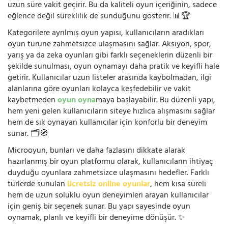
uzun süre vakit geçirir. Bu da kaliteli oyun içeriğinin, sadece
eğlence değil süreklilik de sunduğunu gösterir. 📊🏆
Kategorilere ayrılmış oyun yapısı, kullanıcıların aradıkları
oyun türüne zahmetsizce ulaşmasını sağlar. Aksiyon, spor,
yarış ya da zeka oyunları gibi farklı seçeneklerin düzenli bir
şekilde sunulması, oyun oynamayı daha pratik ve keyifli hale
getirir. Kullanıcılar uzun listeler arasında kaybolmadan, ilgi
alanlarına göre oyunları kolayca keşfedebilir ve vakit
kaybetmeden
oyun oyna
maya başlayabilir. Bu düzenli yapı,
hem yeni gelen kullanıcıların siteye hızlıca alışmasını sağlar
hem de sık oynayan kullanıcılar için konforlu bir deneyim
sunar. 🗂️🧭
Microoyun, bunları ve daha fazlasını dikkate alarak
hazırlanmış bir oyun platformu olarak, kullanıcıların ihtiyaç
duyduğu oyunlara zahmetsizce ulaşmasını hedefler. Farklı
türlerde sunulan
ücretsiz online oyunlar
, hem kısa süreli
hem de uzun soluklu oyun deneyimleri arayan kullanıcılar
için geniş bir seçenek sunar. Bu yapı sayesinde oyun
oynamak, planlı ve keyifli bir deneyime dönüşür. ✨