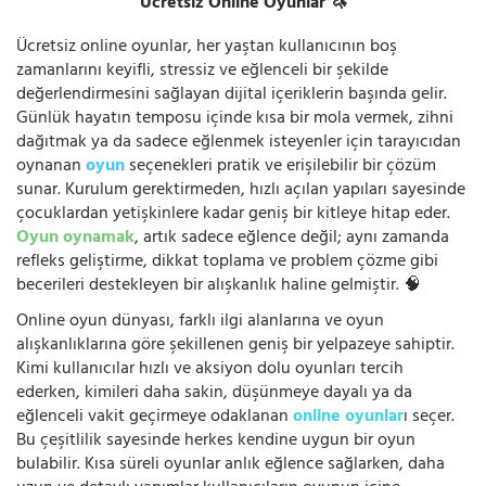
Ücretsiz Online Oyunlar 🦄
Ücretsiz online oyunlar, her yaştan kullanıcının boş
zamanlarını keyifli, stressiz ve eğlenceli bir şekilde
değerlendirmesini sağlayan dijital içeriklerin başında gelir.
Günlük hayatın temposu içinde kısa bir mola vermek, zihni
dağıtmak ya da sadece eğlenmek isteyenler için tarayıcıdan
oynanan
oyun
seçenekleri pratik ve erişilebilir bir çözüm
sunar. Kurulum gerektirmeden, hızlı açılan yapıları sayesinde
çocuklardan yetişkinlere kadar geniş bir kitleye hitap eder.
Oyun oynamak
, artık sadece eğlence değil; aynı zamanda
refleks geliştirme, dikkat toplama ve problem çözme gibi
becerileri destekleyen bir alışkanlık haline gelmiştir. 🧠
Online oyun dünyası, farklı ilgi alanlarına ve oyun
alışkanlıklarına göre şekillenen geniş bir yelpazeye sahiptir.
Kimi kullanıcılar hızlı ve aksiyon dolu oyunları tercih
ederken, kimileri daha sakin, düşünmeye dayalı ya da
eğlenceli vakit geçirmeye odaklanan
online oyunlar
ı seçer.
Bu çeşitlilik sayesinde herkes kendine uygun bir oyun
bulabilir. Kısa süreli oyunlar anlık eğlence sağlarken, daha