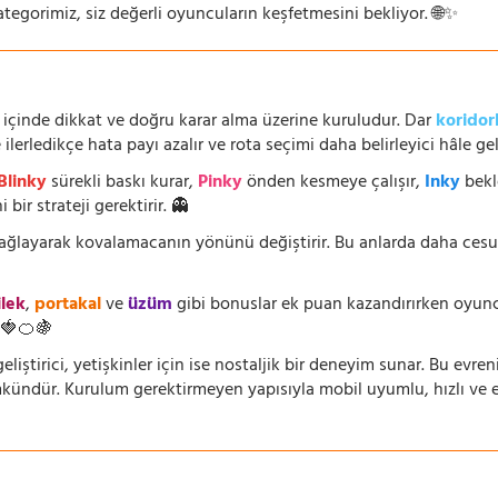
ategorimiz, siz değerli oyuncuların keşfetmesini bekliyor. 🌐✨
 içinde dikkat ve doğru karar alma üzerine kuruludur. Dar
koridor
lerledikçe hata payı azalır ve rota seçimi daha belirleyici hâle geli
Blinky
sürekli baskı kurar,
Pinky
önden kesmeye çalışır,
Inky
bekl
 bir strateji gerektirir. 👻
 sağlayarak kovalamacanın yönünü değiştirir. Bu anlarda daha ces
ilek
,
portakal
ve
üzüm
gibi bonuslar ek puan kazandırırken oyuncu
🍓🍊🍇
eliştirici, yetişkinler için ise nostaljik bir deneyim sunar. Bu evren
dür. Kurulum gerektirmeyen yapısıyla mobil uyumlu, hızlı ve erişi