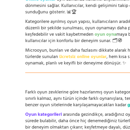
dönmesini sağlar. Kullanıcılar, kendi gelişimini takip
sunduğunu gösterir. 📊🏆
Kategorilere ayrılmış oyun yapısı, kullanıcıların arad
düzenli bir şekilde sunulması, oyun oynamayı daha prat
keşfedebilir ve vakit kaybetmeden
oyun oyna
maya b
kullanıcılar için konforlu bir deneyim sunar. 🗂️🧭
Microoyun, bunları ve daha fazlasını dikkate alarak h
türlerde sunulan
ücretsiz online oyunlar
, hem kısa 
oynamak, planlı ve keyifli bir deneyime dönüşür. ✨
Farklı oyun zevklerine göre hazırlanmış oyun kategori
sınırlı kalmaz, aynı türün içinde farklı oynanışlara, 
benzer oyun sitelerinde karşılaşamayacakları kadar
g
Oyun kategorileri
arasında gezindikçe, aradığınız oy
sürede bulabilir, daha önce hiç denemediğiniz türlerle
bir deneyim olmaktan çıkarır; keşfetmeye dayalı, düze