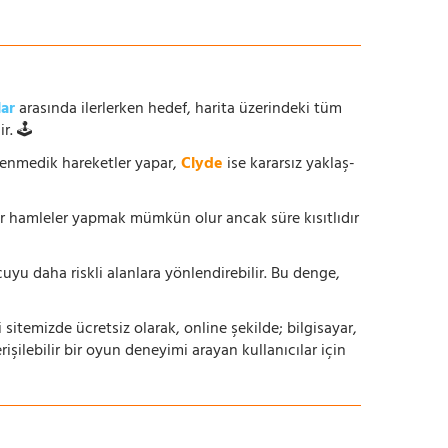
lar
arasında ilerlerken hedef, harita üzerindeki tüm
r. 🕹️
enmedik hareketler yapar,
Clyde
ise kararsız yaklaş-
ur hamleler yapmak mümkün olur ancak süre kısıtlıdır
yu daha riskli alanlara yönlendirebilir. Bu denge,
i sitemizde ücretsiz olarak, online şekilde; bilgisayar,
lebilir bir oyun deneyimi arayan kullanıcılar için