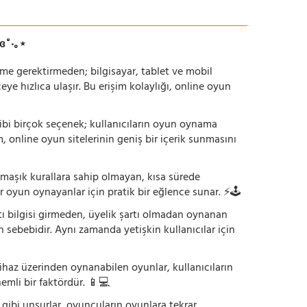
ɞ˚‧｡⋆
irme gerektirmeden; bilgisayar, tablet ve mobil
 hızlıca ulaşır. Bu erişim kolaylığı, online oyun
ı gibi birçok seçenek; kullanıcıların oyun oynama
m, online oyun sitelerinin geniş bir içerik sunmasını
armaşık kurallara sahip olmayan, kısa sürede
r oyun oynayanlar için pratik bir eğlence sunar. ⚡🕹️
tı bilgisi girmeden, üyelik şartı olmadan oynanan
 sebebidir. Aynı zamanda yetişkin kullanıcılar için
ihaz üzerinden oynanabilen oyunlar, kullanıcıların
emli bir faktördür. 📱💻
dı gibi unsurlar, oyuncuların oyunlara tekrar