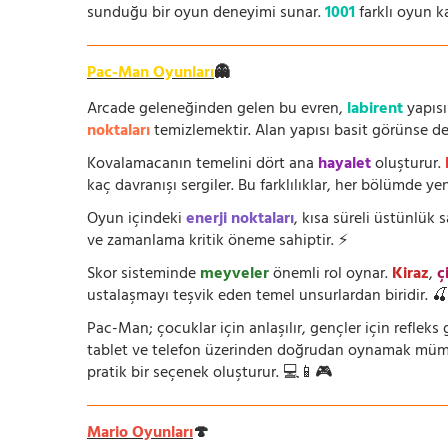
sunduğu bir oyun deneyimi sunar.
1001
farklı oyun k
Pac-Man Oyunları
👻
Arcade geleneğinden gelen bu evren,
labirent
yapısı
noktaları
temizlemektir. Alan yapısı basit görünse de i
Kovalamacanın temelini dört ana
hayalet
oluşturur.
kaç davranışı sergiler. Bu farklılıklar, her bölümde yeni
Oyun içindeki
enerji noktaları
, kısa süreli üstünlük
ve zamanlama kritik öneme sahiptir. ⚡
Skor sisteminde
meyveler
önemli rol oynar.
Kiraz
,
ç
ustalaşmayı teşvik eden temel unsurlardan biridir. 
Pac-Man; çocuklar için anlaşılır, gençler için refleks g
tablet ve telefon üzerinden doğrudan oynamak mümkün
pratik bir seçenek oluşturur. 💻📱🎮
Mario Oyunları
🍄