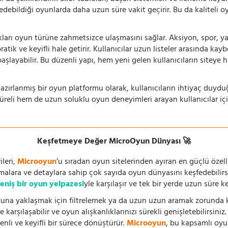
 edebildiği oyunlarda daha uzun süre vakit geçirir. Bu da kaliteli o
ıkları oyun türüne zahmetsizce ulaşmasını sağlar. Aksiyon, spor, yar
ik ve keyifli hale getirir. Kullanıcılar uzun listeler arasında kay
aşlayabilir. Bu düzenli yapı, hem yeni gelen kullanıcıların siteye 
azırlanmış bir oyun platformu olarak, kullanıcıların ihtiyaç duyd
süreli hem de uzun soluklu oyun deneyimleri arayan kullanıcılar iç
Keşfetmeye Değer MicroOyun Dünyası 🚀
leri,
Microoyun
’u sıradan oyun sitelerinden ayıran en güçlü özell
temalara ve detaylara sahip çok sayıda oyun dünyasını keşfedebilirs
eniş bir oyun yelpazesi
yle karşılaşır ve tek bir yerde uzun süre k
una yaklaşmak için filtrelemek ya da uzun uzun aramak zorunda kal
 karşılaşabilir ve oyun alışkanlıklarınızı sürekli genişletebilirsini
nli ve keyifli bir sürece dönüştürür.
Microoyun
, bu kapsamlı oy