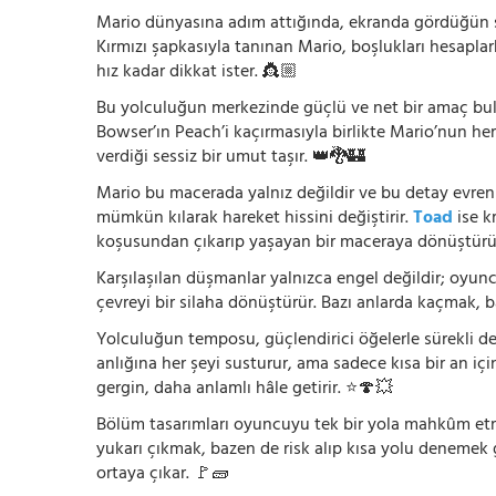
Mario dünyasına adım attığında, ekranda gördüğün şey
Kırmızı şapkasıyla tanınan Mario, boşlukları hesapla
hız kadar dikkat ister. 👸🏼
Bu yolculuğun merkezinde güçlü ve net bir amaç bu
Bowser’ın Peach’i kaçırmasıyla birlikte Mario’nun he
verdiği sessiz bir umut taşır. 👑🐉🏰
Mario bu macerada yalnız değildir ve bu detay evreni
mümkün kılarak hareket hissini değiştirir.
Toad
ise k
koşusundan çıkarıp yaşayan bir maceraya dönüştürü
Karşılaşılan düşmanlar yalnızca engel değildir; oyun
çevreyi bir silaha dönüştürür. Bazı anlarda kaçmak, 
Yolculuğun temposu, güçlendirici öğelerle sürekli değ
anlığına her şeyi susturur, ama sadece kısa bir an içi
gergin, daha anlamlı hâle getirir. ⭐🍄💥
Bölüm tasarımları oyuncuyu tek bir yola mahkûm etmez
yukarı çıkmak, bazen de risk alıp kısa yolu denemek
ortaya çıkar. 🚩🧱