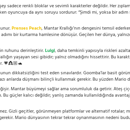
 sadece renkli bloklar ve sevimli karakterler değildir. Her zıplam
rken oyuncuya da aynı soruyu sordurur: “Şimdi mi, yoksa bir adım s
lunur.
Prenses Peach
, Mantar Krallığı’nın dengesini temsil ederk
r adımı bir kurtarma hamlesine dönüşür. Geçilen her dünya, yalnı
n ruhunu derinleştirir.
Luigi
, daha temkinli yapısıyla riskleri aza
rallığın yaşayan sesi gibidir; yalnız olmadığını hissettirir. Bu kara
r. 💗👸🏼🐢
cunun dikkatsizliğini test eden sınavlardır. Goomba’lar basit görü
bazı anlarda düşmanı bilinçli kullanmak gerekir. Bu yüzden Mario d
işir. Mantar büyümeyi sağlar ama sorumluluk da getirir. Ateş çiçeği
n. Bu güçler kalıcı değildir; yanlış zamanda kullanıldığında avantaj
. Gizli geçitler, görünmeyen platformlar ve alternatif rotalar; m
 gerekir. Mario dünyasının tekrar tekrar oynanmasının nedeni budu