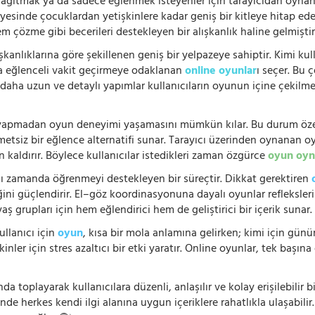
 dağıtmak ya da sadece eğlenmek isteyenler için tarayıcıdan oyn
ayesinde çocuklardan yetişkinlere kadar geniş bir kitleye hitap ede
 çözme gibi becerileri destekleyen bir alışkanlık haline gelmiştir
şkanlıklarına göre şekillenen geniş bir yelpazeye sahiptir. Kimi kull
da eğlenceli vakit geçirmeye odaklanan
online oyunlar
ı seçer. Bu 
n, daha uzun ve detaylı yapımlar kullanıcıların oyunun içine çekil
e yapmadan oyun deneyimi yaşamasını mümkün kılar. Bu durum özell
hmetsiz bir eğlence alternatifi sunar. Tarayıcı üzerinden oynanan o
n kaldırır. Böylece kullanıcılar istedikleri zaman özgürce
oyun oyn
nı zamanda öğrenmeyi destekleyen bir süreçtir. Dikkat gerektiren
i güçlendirir. El–göz koordinasyonuna dayalı oyunlar refleksleri hı
 yaş grupları için hem eğlendirici hem de geliştirici bir içerik sunar
ullanıcı için
oyun
, kısa bir mola anlamına gelirken; kimi için gü
nler için stres azaltıcı bir etki yaratır. Online oyunlar, tek başına 
nda toplayarak kullanıcılara düzenli, anlaşılır ve kolay erişilebili
de herkes kendi ilgi alanına uygun içeriklere rahatlıkla ulaşabilir.