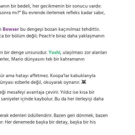
anın bir bedeli, her gecikmenin bir sonucu vardır.
onra mı?” Bu evrende ilerlemek refleks kadar sabır,
en
Bowser
bu dengeyi bozan kaçınılmaz tehdittir.
zca bir bölüm değil; Peach’e biraz daha yaklaşmanın
ltan bir denge unsurudur.
Yoshi
, ulaşılması zor alanları
kterler, Mario dünyasını tek bir kahramanın
nür ama hatayı affetmez. Koopa’lar kabuklarıyla
ünyası ezberle değil, okuyarak oynanır. 👾
 mesafeyi avantaja çevirir. Yıldız ise kısa bir
 saniyeler içinde kaybolur. Bu da her ilerleyişi daha
erak edenleri ödüllendirir. Bazen geri dönmek, bazen
r: Her denemede başka bir detay, başka bir his