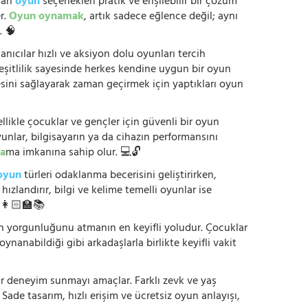
anan
oyun
seçenekleri pratik ve erişilebilir bir çözüm
r.
Oyun oynamak
, artık sadece eğlence değil; aynı
. 🧠
anıcılar hızlı ve aksiyon dolu oyunları tercih
çeşitlilik sayesinde herkes kendine uygun bir oyun
mesini sağlayarak zaman geçirmek için yaptıkları oyun
ikle çocuklar ve gençler için güvenli bir oyun
yunlar, bilgisayarın ya da cihazın performansını
a
ma imkanına sahip olur. 💻🔓
oyun
türleri odaklanma becerisini geliştirirken,
zlandırır, bilgi ve kelime temelli oyunlar ise
. 👩🏻‍🏫📚
nün yorgunluğunu atmanın en keyifli yoludur. Çocuklar
oynanabildiği gibi arkadaşlarla birlikte keyifli vakit
r bir deneyim sunmayı amaçlar. Farklı zevk ve yaş
 Sade tasarım, hızlı erişim ve ücretsiz oyun anlayışı,