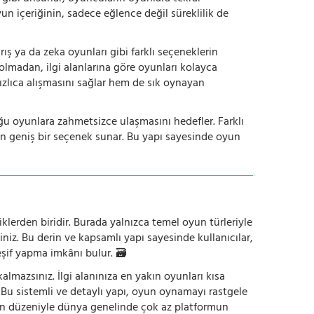
yun içeriğinin, sadece eğlence değil süreklilik de
ış ya da zeka oyunları gibi farklı seçeneklerin
bolmadan, ilgi alanlarına göre oyunları kolayca
hızlıca alışmasını sağlar hem de sık oynayan
uğu oyunlara zahmetsizce ulaşmasını hedefler. Farklı
in geniş bir seçenek sunar. Bu yapı sayesinde oyun
iklerden biridir. Burada yalnızca temel oyun türleriyle
iniz. Bu derin ve kapsamlı yapı sayesinde kullanıcılar,
eşif yapma imkânı bulur. 🗃️
mazsınız. İlgi alanınıza en yakın oyunları kısa
z. Bu sistemli ve detaylı yapı, oyun oynamayı rastgele
un düzeniyle dünya genelinde çok az platformun