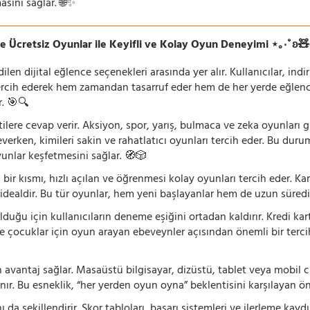
asını sağlar. 🌐✨
e Ücretsiz Oyunlar ile Keyifli ve Kolay Oyun Deneyimi ⋆｡‧˚ʚ
n dijital eğlence seçenekleri arasında yer alır. Kullanıcılar, ind
rcih ederek hem zamandan tasarruf eder hem de her yerde eğlenceye
r. 🎯🔍
lentilere cevap verir. Aksiyon, spor, yarış, bulmaca ve zeka oyunlar
verken, kimileri sakin ve rahatlatıcı oyunları tercih eder. Bu duru
oyunlar keşfetmesini sağlar. 🧭🎲
 bir kısmı, hızlı açılan ve öğrenmesi kolay oyunları tercih eder. K
 idealdir. Bu tür oyunlar, hem yeni başlayanlar hem de uzun süredi
ğu için kullanıcıların deneme eşiğini ortadan kaldırır. Kredi kar
le çocuklar için oyun arayan ebeveynler açısından önemli bir tercih
 avantaj sağlar. Masaüstü bilgisayar, dizüstü, tablet veya mobil c
ır. Bu esneklik, “her yerden oyun oyna” beklentisini karşılayan ön
 da şekillendirir. Skor tabloları, başarı sistemleri ve ilerleme kay