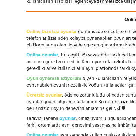
kullanıcıların aradıkları eğlenceye zahmetsizce ulaşm
Onlin
Online ücretsiz oyunlar
günümüzde en çok tercih edile
telefonlar üzerinden kolayca oynanabilen oyunları te
platformlarına olan ilgiyi her geçen gün artırmaktadı
Online oyunlar
, tür çeşitliliği sayesinde farklı bek
amacına göre tercih edilir. Kimi oyuncular rekabeti se
gerekli kılar ve kullanıcıların aynı platformda farklı 
Oyun oynamak istiyorum
diyen kullanıcıların büyük
oynanabilen oyunlar özellikle yoğun kullanıcılar için
Ücretsiz oyunlar
, ödeme zorunluluğu olmadan sunuldu
oyunlar güven algısını güçlendirir. Bu durum, özellik
de risksiz bir oyun deneyimi anlamına gelir. 🔓🛡️
Tarayıcı tabanlı
oyunlar
, cihaz uyumluluğu açısından
farklı ortamlarda aynı deneyimi yaşamasına imkân tan
Online oyunlar
aynı zamanda kullanıcı alışkanlıklarını