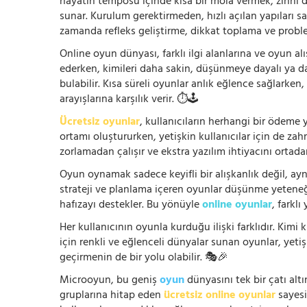
hayatın temposu içinde kısa bir mola vermek, zihni
sunar. Kurulum gerektirmeden, hızlı açılan yapıları s
zamanda refleks geliştirme, dikkat toplama ve problem
Online oyun dünyası, farklı ilgi alanlarına ve oyun alı
ederken, kimileri daha sakin, düşünmeye dayalı ya 
bulabilir. Kısa süreli oyunlar anlık eğlence sağlarke
arayışlarına karşılık verir. ⏱️🕹️
Ücretsiz oyunlar
, kullanıcıların herhangi bir ödem
ortamı oluştururken, yetişkin kullanıcılar için de za
zorlamadan çalışır ve ekstra yazılım ihtiyacını ortada
Oyun oynamak sadece keyifli bir alışkanlık değil, ay
strateji ve planlama içeren oyunlar düşünme yeteneğin
hafızayı destekler. Bu yönüyle
online oyunlar
, farklı
Her kullanıcının oyunla kurduğu ilişki farklıdır. Kimi k
için renkli ve eğlenceli dünyalar sunan oyunlar, yetişki
geçirmenin de bir yolu olabilir. 🎭🎉
Microoyun, bu geniş
oyun
dünyasını tek bir çatı altı
gruplarına hitap eden
ücretsiz online oyunlar
sayesin