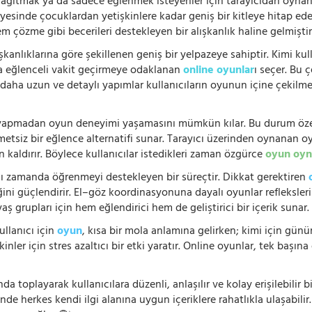
 dağıtmak ya da sadece eğlenmek isteyenler için tarayıcıdan oyn
ayesinde çocuklardan yetişkinlere kadar geniş bir kitleye hitap ede
 çözme gibi becerileri destekleyen bir alışkanlık haline gelmiştir
şkanlıklarına göre şekillenen geniş bir yelpazeye sahiptir. Kimi kull
da eğlenceli vakit geçirmeye odaklanan
online oyunlar
ı seçer. Bu 
n, daha uzun ve detaylı yapımlar kullanıcıların oyunun içine çekil
e yapmadan oyun deneyimi yaşamasını mümkün kılar. Bu durum özell
hmetsiz bir eğlence alternatifi sunar. Tarayıcı üzerinden oynanan o
n kaldırır. Böylece kullanıcılar istedikleri zaman özgürce
oyun oyn
nı zamanda öğrenmeyi destekleyen bir süreçtir. Dikkat gerektiren
i güçlendirir. El–göz koordinasyonuna dayalı oyunlar refleksleri hı
 yaş grupları için hem eğlendirici hem de geliştirici bir içerik sunar
ullanıcı için
oyun
, kısa bir mola anlamına gelirken; kimi için gü
nler için stres azaltıcı bir etki yaratır. Online oyunlar, tek başına 
nda toplayarak kullanıcılara düzenli, anlaşılır ve kolay erişilebili
de herkes kendi ilgi alanına uygun içeriklere rahatlıkla ulaşabilir.