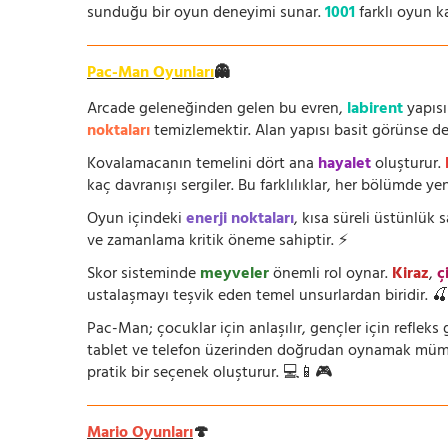
sunduğu bir oyun deneyimi sunar.
1001
farklı oyun k
Pac-Man Oyunları
👻
Arcade geleneğinden gelen bu evren,
labirent
yapısı
noktaları
temizlemektir. Alan yapısı basit görünse de i
Kovalamacanın temelini dört ana
hayalet
oluşturur.
kaç davranışı sergiler. Bu farklılıklar, her bölümde yeni
Oyun içindeki
enerji noktaları
, kısa süreli üstünlük
ve zamanlama kritik öneme sahiptir. ⚡
Skor sisteminde
meyveler
önemli rol oynar.
Kiraz
,
ç
ustalaşmayı teşvik eden temel unsurlardan biridir. 
Pac-Man; çocuklar için anlaşılır, gençler için refleks g
tablet ve telefon üzerinden doğrudan oynamak mümkün
pratik bir seçenek oluşturur. 💻📱🎮
Mario Oyunları
🍄