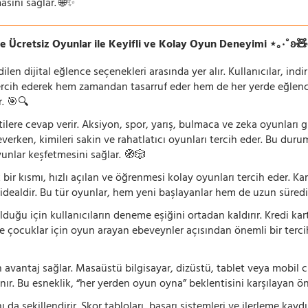
asını sağlar. 🌐✨
e Ücretsiz Oyunlar ile Keyifli ve Kolay Oyun Deneyimi ⋆｡‧˚ʚ
n dijital eğlence seçenekleri arasında yer alır. Kullanıcılar, ind
rcih ederek hem zamandan tasarruf eder hem de her yerde eğlenceye
r. 🎯🔍
lentilere cevap verir. Aksiyon, spor, yarış, bulmaca ve zeka oyunlar
verken, kimileri sakin ve rahatlatıcı oyunları tercih eder. Bu duru
oyunlar keşfetmesini sağlar. 🧭🎲
 bir kısmı, hızlı açılan ve öğrenmesi kolay oyunları tercih eder. K
 idealdir. Bu tür oyunlar, hem yeni başlayanlar hem de uzun süredi
ğu için kullanıcıların deneme eşiğini ortadan kaldırır. Kredi kar
le çocuklar için oyun arayan ebeveynler açısından önemli bir tercih
 avantaj sağlar. Masaüstü bilgisayar, dizüstü, tablet veya mobil c
ır. Bu esneklik, “her yerden oyun oyna” beklentisini karşılayan ön
 da şekillendirir. Skor tabloları, başarı sistemleri ve ilerleme kay