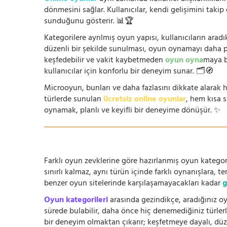
dönmesini sağlar. Kullanıcılar, kendi gelişimini takip
sunduğunu gösterir. 📊🏆
Kategorilere ayrılmış oyun yapısı, kullanıcıların arad
düzenli bir şekilde sunulması, oyun oynamayı daha prat
keşfedebilir ve vakit kaybetmeden
oyun oyna
maya b
kullanıcılar için konforlu bir deneyim sunar. 🗂️🧭
Microoyun, bunları ve daha fazlasını dikkate alarak h
türlerde sunulan
ücretsiz online oyunlar
, hem kısa 
oynamak, planlı ve keyifli bir deneyime dönüşür. ✨
Farklı oyun zevklerine göre hazırlanmış oyun kategori
sınırlı kalmaz, aynı türün içinde farklı oynanışlara, 
benzer oyun sitelerinde karşılaşamayacakları kadar
g
Oyun kategorileri
arasında gezindikçe, aradığınız oy
sürede bulabilir, daha önce hiç denemediğiniz türlerle
bir deneyim olmaktan çıkarır; keşfetmeye dayalı, düze