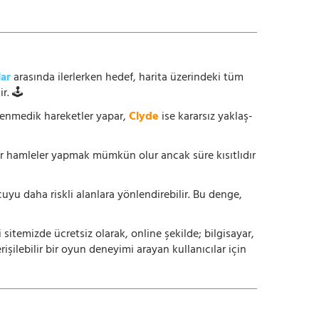
lar
arasında ilerlerken hedef, harita üzerindeki tüm
r. 🕹️
enmedik hareketler yapar,
Clyde
ise kararsız yaklaş-
ur hamleler yapmak mümkün olur ancak süre kısıtlıdır
yu daha riskli alanlara yönlendirebilir. Bu denge,
i sitemizde ücretsiz olarak, online şekilde; bilgisayar,
lebilir bir oyun deneyimi arayan kullanıcılar için