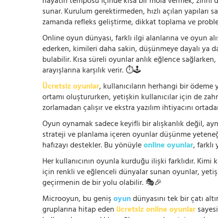
hayatın temposu içinde kısa bir mola vermek, zihni
sunar. Kurulum gerektirmeden, hızlı açılan yapıları s
zamanda refleks geliştirme, dikkat toplama ve problem
Online oyun dünyası, farklı ilgi alanlarına ve oyun alı
ederken, kimileri daha sakin, düşünmeye dayalı ya 
bulabilir. Kısa süreli oyunlar anlık eğlence sağlarke
arayışlarına karşılık verir. ⏱️🕹️
Ücretsiz oyunlar
, kullanıcıların herhangi bir ödem
ortamı oluştururken, yetişkin kullanıcılar için de za
zorlamadan çalışır ve ekstra yazılım ihtiyacını ortada
Oyun oynamak sadece keyifli bir alışkanlık değil, ay
strateji ve planlama içeren oyunlar düşünme yeteneğin
hafızayı destekler. Bu yönüyle
online oyunlar
, farklı
Her kullanıcının oyunla kurduğu ilişki farklıdır. Kimi k
için renkli ve eğlenceli dünyalar sunan oyunlar, yetişki
geçirmenin de bir yolu olabilir. 🎭🎉
Microoyun, bu geniş
oyun
dünyasını tek bir çatı altı
gruplarına hitap eden
ücretsiz online oyunlar
sayesin