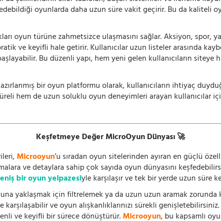
 edebildiği oyunlarda daha uzun süre vakit geçirir. Bu da kaliteli o
ıkları oyun türüne zahmetsizce ulaşmasını sağlar. Aksiyon, spor, yar
ik ve keyifli hale getirir. Kullanıcılar uzun listeler arasında kay
aşlayabilir. Bu düzenli yapı, hem yeni gelen kullanıcıların siteye 
azırlanmış bir oyun platformu olarak, kullanıcıların ihtiyaç duyd
süreli hem de uzun soluklu oyun deneyimleri arayan kullanıcılar iç
Keşfetmeye Değer MicroOyun Dünyası 🚀
leri,
Microoyun
’u sıradan oyun sitelerinden ayıran en güçlü özell
temalara ve detaylara sahip çok sayıda oyun dünyasını keşfedebilirs
eniş bir oyun yelpazesi
yle karşılaşır ve tek bir yerde uzun süre k
una yaklaşmak için filtrelemek ya da uzun uzun aramak zorunda kal
 karşılaşabilir ve oyun alışkanlıklarınızı sürekli genişletebilirsini
nli ve keyifli bir sürece dönüştürür.
Microoyun
, bu kapsamlı oy