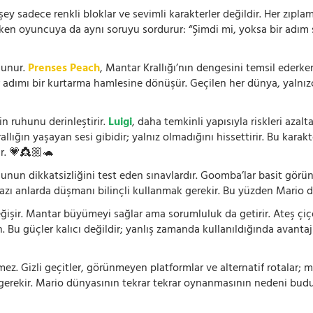
 sadece renkli bloklar ve sevimli karakterler değildir. Her zıplam
rken oyuncuya da aynı soruyu sordurur: “Şimdi mi, yoksa bir adım s
lunur.
Prenses Peach
, Mantar Krallığı’nın dengesini temsil ederk
r adımı bir kurtarma hamlesine dönüşür. Geçilen her dünya, yalnı
n ruhunu derinleştirir.
Luigi
, daha temkinli yapısıyla riskleri aza
rallığın yaşayan sesi gibidir; yalnız olmadığını hissettirir. Bu kara
r. 💗👸🏼🐢
cunun dikkatsizliğini test eden sınavlardır. Goomba’lar basit görü
bazı anlarda düşmanı bilinçli kullanmak gerekir. Bu yüzden Mario d
işir. Mantar büyümeyi sağlar ama sorumluluk da getirir. Ateş çiçeği
n. Bu güçler kalıcı değildir; yanlış zamanda kullanıldığında avantaj
. Gizli geçitler, görünmeyen platformlar ve alternatif rotalar; m
 gerekir. Mario dünyasının tekrar tekrar oynanmasının nedeni budu