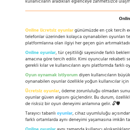
kullanıcıların aradıkları eğlenceye zahmetsizce ulaşm
Onlin
Online ücretsiz oyunlar
günümüzde en çok tercih edile
telefonlar üzerinden kolayca oynanabilen oyunları te
platformlarına olan ilgiyi her geçen gün artırmaktadı
Online oyunlar
, tür çeşitliliği sayesinde farklı bek
amacına göre tercih edilir. Kimi oyuncular rekabeti se
gerekli kılar ve kullanıcıların aynı platformda farklı 
Oyun oynamak istiyorum
diyen kullanıcıların büyük
oynanabilen oyunlar özellikle yoğun kullanıcılar için
Ücretsiz oyunlar
, ödeme zorunluluğu olmadan sunuldu
oyunlar güven algısını güçlendirir. Bu durum, özellik
de risksiz bir oyun deneyimi anlamına gelir. 🔓🛡️
Tarayıcı tabanlı
oyunlar
, cihaz uyumluluğu açısından
farklı ortamlarda aynı deneyimi yaşamasına imkân tan
Online oyunlar
aynı zamanda kullanıcı alışkanlıklarını