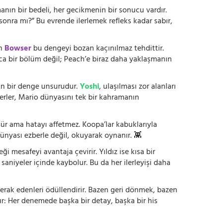
anın bir bedeli, her gecikmenin bir sonucu vardır.
onra mı?” Bu evrende ilerlemek refleks kadar sabır,
en
Bowser
bu dengeyi bozan kaçınılmaz tehdittir.
zca bir bölüm değil; Peach’e biraz daha yaklaşmanın
ltan bir denge unsurudur.
Yoshi
, ulaşılması zor alanları
kterler, Mario dünyasını tek bir kahramanın
nür ama hatayı affetmez. Koopa’lar kabuklarıyla
ünyası ezberle değil, okuyarak oynanır. 👾
 mesafeyi avantaja çevirir. Yıldız ise kısa bir
 saniyeler içinde kaybolur. Bu da her ilerleyişi daha
erak edenleri ödüllendirir. Bazen geri dönmek, bazen
r: Her denemede başka bir detay, başka bir his