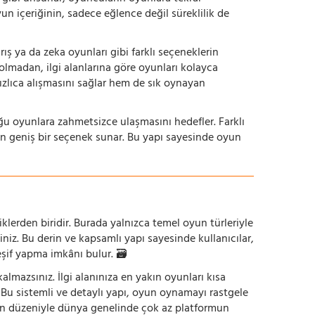
yun içeriğinin, sadece eğlence değil süreklilik de
ış ya da zeka oyunları gibi farklı seçeneklerin
bolmadan, ilgi alanlarına göre oyunları kolayca
hızlıca alışmasını sağlar hem de sık oynayan
uğu oyunlara zahmetsizce ulaşmasını hedefler. Farklı
in geniş bir seçenek sunar. Bu yapı sayesinde oyun
iklerden biridir. Burada yalnızca temel oyun türleriyle
iniz. Bu derin ve kapsamlı yapı sayesinde kullanıcılar,
eşif yapma imkânı bulur. 🗃️
mazsınız. İlgi alanınıza en yakın oyunları kısa
z. Bu sistemli ve detaylı yapı, oyun oynamayı rastgele
un düzeniyle dünya genelinde çok az platformun