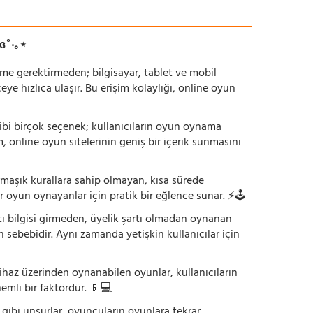
ɞ˚‧｡⋆
irme gerektirmeden; bilgisayar, tablet ve mobil
 hızlıca ulaşır. Bu erişim kolaylığı, online oyun
ı gibi birçok seçenek; kullanıcıların oyun oynama
m, online oyun sitelerinin geniş bir içerik sunmasını
armaşık kurallara sahip olmayan, kısa sürede
r oyun oynayanlar için pratik bir eğlence sunar. ⚡🕹️
tı bilgisi girmeden, üyelik şartı olmadan oynanan
 sebebidir. Aynı zamanda yetişkin kullanıcılar için
ihaz üzerinden oynanabilen oyunlar, kullanıcıların
emli bir faktördür. 📱💻
dı gibi unsurlar, oyuncuların oyunlara tekrar