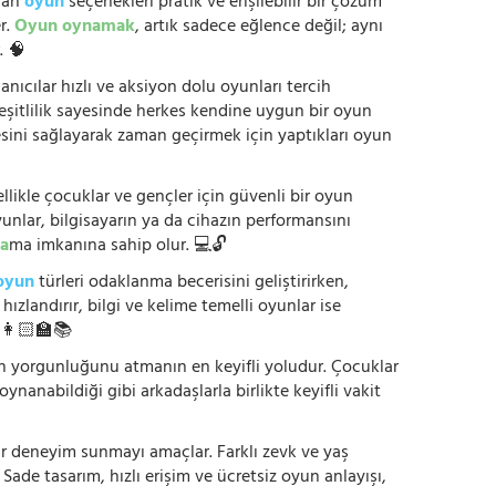
anan
oyun
seçenekleri pratik ve erişilebilir bir çözüm
r.
Oyun oynamak
, artık sadece eğlence değil; aynı
. 🧠
anıcılar hızlı ve aksiyon dolu oyunları tercih
çeşitlilik sayesinde herkes kendine uygun bir oyun
mesini sağlayarak zaman geçirmek için yaptıkları oyun
ikle çocuklar ve gençler için güvenli bir oyun
yunlar, bilgisayarın ya da cihazın performansını
a
ma imkanına sahip olur. 💻🔓
oyun
türleri odaklanma becerisini geliştirirken,
zlandırır, bilgi ve kelime temelli oyunlar ise
. 👩🏻‍🏫📚
nün yorgunluğunu atmanın en keyifli yoludur. Çocuklar
oynanabildiği gibi arkadaşlarla birlikte keyifli vakit
r bir deneyim sunmayı amaçlar. Farklı zevk ve yaş
 Sade tasarım, hızlı erişim ve ücretsiz oyun anlayışı,