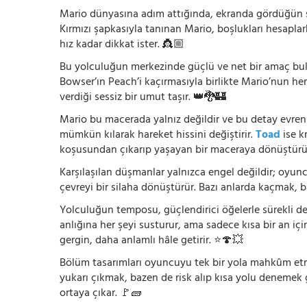
Mario dünyasına adım attığında, ekranda gördüğün şey
Kırmızı şapkasıyla tanınan Mario, boşlukları hesapla
hız kadar dikkat ister. 👸🏼
Bu yolculuğun merkezinde güçlü ve net bir amaç bu
Bowser’ın Peach’i kaçırmasıyla birlikte Mario’nun he
verdiği sessiz bir umut taşır. 👑🐉🏰
Mario bu macerada yalnız değildir ve bu detay evreni
mümkün kılarak hareket hissini değiştirir.
Toad
ise k
koşusundan çıkarıp yaşayan bir maceraya dönüştürü
Karşılaşılan düşmanlar yalnızca engel değildir; oyun
çevreyi bir silaha dönüştürür. Bazı anlarda kaçmak, 
Yolculuğun temposu, güçlendirici öğelerle sürekli değ
anlığına her şeyi susturur, ama sadece kısa bir an içi
gergin, daha anlamlı hâle getirir. ⭐🍄💥
Bölüm tasarımları oyuncuyu tek bir yola mahkûm etmez
yukarı çıkmak, bazen de risk alıp kısa yolu denemek
ortaya çıkar. 🚩🧱