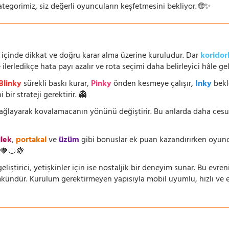
ategorimiz, siz değerli oyuncuların keşfetmesini bekliyor. 🌐✨
 içinde dikkat ve doğru karar alma üzerine kuruludur. Dar
koridor
lerledikçe hata payı azalır ve rota seçimi daha belirleyici hâle geli
Blinky
sürekli baskı kurar,
Pinky
önden kesmeye çalışır,
Inky
bekl
 bir strateji gerektirir. 👻
 sağlayarak kovalamacanın yönünü değiştirir. Bu anlarda daha ces
ilek
,
portakal
ve
üzüm
gibi bonuslar ek puan kazandırırken oyuncu
🍓🍊🍇
eliştirici, yetişkinler için ise nostaljik bir deneyim sunar. Bu evren
dür. Kurulum gerektirmeyen yapısıyla mobil uyumlu, hızlı ve erişi