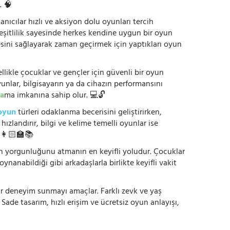
. 🧠
anıcılar hızlı ve aksiyon dolu oyunları tercih
çeşitlilik sayesinde herkes kendine uygun bir oyun
mesini sağlayarak zaman geçirmek için yaptıkları oyun
ikle çocuklar ve gençler için güvenli bir oyun
yunlar, bilgisayarın ya da cihazın performansını
a
ma imkanına sahip olur. 💻🔓
oyun
türleri odaklanma becerisini geliştirirken,
zlandırır, bilgi ve kelime temelli oyunlar ise
. 👩🏻‍🏫📚
nün yorgunluğunu atmanın en keyifli yoludur. Çocuklar
oynanabildiği gibi arkadaşlarla birlikte keyifli vakit
r bir deneyim sunmayı amaçlar. Farklı zevk ve yaş
 Sade tasarım, hızlı erişim ve ücretsiz oyun anlayışı,