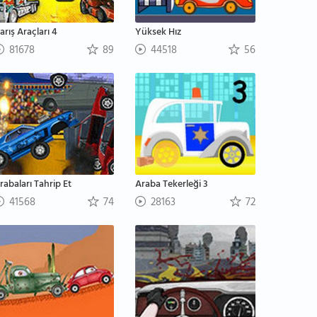
arış Araçları 4
Yüksek Hız
81678
89
44518
56
rabaları Tahrip Et
Araba Tekerleği 3
41568
74
28163
72