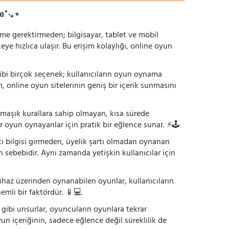
ɞ˚‧｡⋆
irme gerektirmeden; bilgisayar, tablet ve mobil
 hızlıca ulaşır. Bu erişim kolaylığı, online oyun
ı gibi birçok seçenek; kullanıcıların oyun oynama
m, online oyun sitelerinin geniş bir içerik sunmasını
armaşık kurallara sahip olmayan, kısa sürede
r oyun oynayanlar için pratik bir eğlence sunar. ⚡🕹️
tı bilgisi girmeden, üyelik şartı olmadan oynanan
 sebebidir. Aynı zamanda yetişkin kullanıcılar için
ihaz üzerinden oynanabilen oyunlar, kullanıcıların
emli bir faktördür. 📱💻
dı gibi unsurlar, oyuncuların oyunlara tekrar
yun içeriğinin, sadece eğlence değil süreklilik de