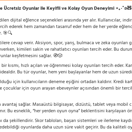
e Ücretsiz Oyunlar ile Keyifli ve Kolay Oyun Deneyimi ⋆｡‧˚ʚ
n dijital eğlence seçenekleri arasında yer alır. Kullanıcılar, ind
rcih ederek hem zamandan tasarruf eder hem de her yerde eğlenceye
r. 🎯🔍
lentilere cevap verir. Aksiyon, spor, yarış, bulmaca ve zeka oyunlar
verken, kimileri sakin ve rahatlatıcı oyunları tercih eder. Bu duru
oyunlar keşfetmesini sağlar. 🧭🎲
 bir kısmı, hızlı açılan ve öğrenmesi kolay oyunları tercih eder. K
 idealdir. Bu tür oyunlar, hem yeni başlayanlar hem de uzun süredi
ğu için kullanıcıların deneme eşiğini ortadan kaldırır. Kredi kar
le çocuklar için oyun arayan ebeveynler açısından önemli bir tercih
 avantaj sağlar. Masaüstü bilgisayar, dizüstü, tablet veya mobil c
ır. Bu esneklik, “her yerden oyun oyna” beklentisini karşılayan ön
 da şekillendirir. Skor tabloları, başarı sistemleri ve ilerleme kay
 edebildiği oyunlarda daha uzun süre vakit geçirir. Bu da kaliteli o