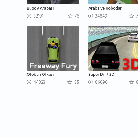
Buggy Arabası
Araba ve Robotlar
32191
76
34849
7
Otoban Öfkesi
Süper Drift 3D
44023
85
86696
8