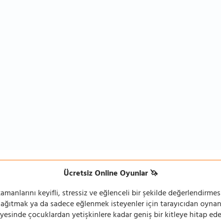
Ücretsiz Online Oyunlar 🦄
manlarını keyifli, stressiz ve eğlenceli bir şekilde değerlendirmesi
 dağıtmak ya da sadece eğlenmek isteyenler için tarayıcıdan oyn
ayesinde çocuklardan yetişkinlere kadar geniş bir kitleye hitap ede