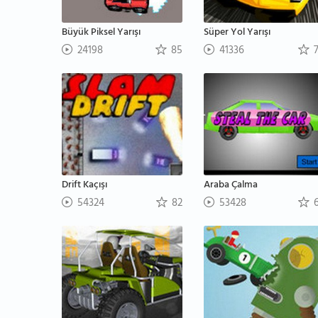
Büyük Piksel Yarışı
Süper Yol Yarışı
24198
85
41336
7
Drift Kaçışı
Araba Çalma
54324
82
53428
6