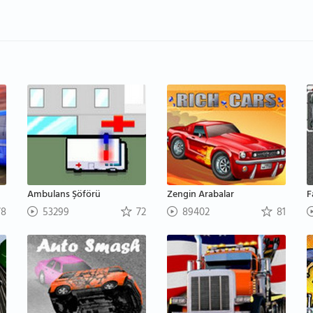
Ambulans Şöförü
Zengin Arabalar
F
8
53299
72
89402
81