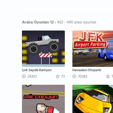
Araba Oyunları 12 :
463 - 490 arası oyunlar
Çok Sayıda Kamyon
Havaalanı Otoparkı
24203
73
70383
7