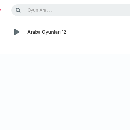
r
Araba Oyunları 12