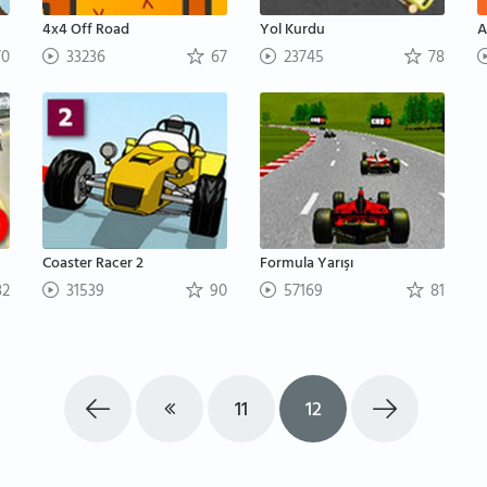
4x4 Off Road
Yol Kurdu
A
0
33236
67
23745
78
Coaster Racer 2
Formula Yarışı
2
31539
90
57169
81
11
12