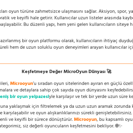
ıkları oyun türüne zahmetsizce ulaşmasını sağlar. Aksiyon, spor, yar
ik ve keyifli hale getirir. Kullanıcılar uzun listeler arasında kay
aşlayabilir. Bu düzenli yapı, hem yeni gelen kullanıcıların siteye 
azırlanmış bir oyun platformu olarak, kullanıcıların ihtiyaç duyd
süreli hem de uzun soluklu oyun deneyimleri arayan kullanıcılar iç
Keşfetmeye Değer MicroOyun Dünyası 🚀
leri,
Microoyun
’u sıradan oyun sitelerinden ayıran en güçlü özell
temalara ve detaylara sahip çok sayıda oyun dünyasını keşfedebilirs
eniş bir oyun yelpazesi
yle karşılaşır ve tek bir yerde uzun süre k
una yaklaşmak için filtrelemek ya da uzun uzun aramak zorunda kal
 karşılaşabilir ve oyun alışkanlıklarınızı sürekli genişletebilirsini
nli ve keyifli bir sürece dönüştürür.
Microoyun
, bu kapsamlı oy
ategorimiz, siz değerli oyuncuların keşfetmesini bekliyor. 🌐✨