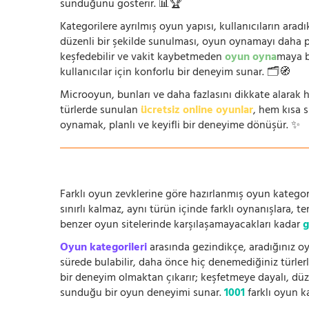
sunduğunu gösterir. 📊🏆
Kategorilere ayrılmış oyun yapısı, kullanıcıların arad
düzenli bir şekilde sunulması, oyun oynamayı daha prat
keşfedebilir ve vakit kaybetmeden
oyun oyna
maya b
kullanıcılar için konforlu bir deneyim sunar. 🗂️🧭
Microoyun, bunları ve daha fazlasını dikkate alarak h
türlerde sunulan
ücretsiz online oyunlar
, hem kısa 
oynamak, planlı ve keyifli bir deneyime dönüşür. ✨
Farklı oyun zevklerine göre hazırlanmış oyun kategori
sınırlı kalmaz, aynı türün içinde farklı oynanışlara, 
benzer oyun sitelerinde karşılaşamayacakları kadar
g
Oyun kategorileri
arasında gezindikçe, aradığınız oy
sürede bulabilir, daha önce hiç denemediğiniz türlerle
bir deneyim olmaktan çıkarır; keşfetmeye dayalı, düze
sunduğu bir oyun deneyimi sunar.
1001
farklı oyun k