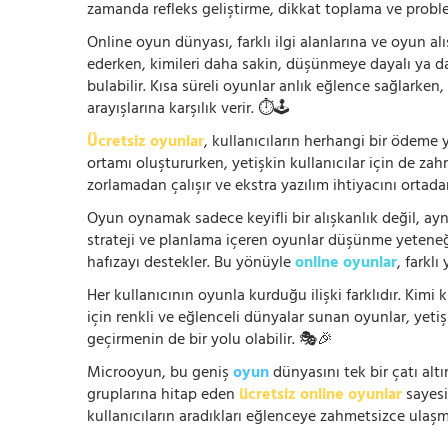
zamanda refleks geliştirme, dikkat toplama ve problem
Online oyun dünyası, farklı ilgi alanlarına ve oyun alı
ederken, kimileri daha sakin, düşünmeye dayalı ya 
bulabilir. Kısa süreli oyunlar anlık eğlence sağlarke
arayışlarına karşılık verir. ⏱️🕹️
Ücretsiz oyunlar
, kullanıcıların herhangi bir ödem
ortamı oluştururken, yetişkin kullanıcılar için de za
zorlamadan çalışır ve ekstra yazılım ihtiyacını ortada
Oyun oynamak sadece keyifli bir alışkanlık değil, ay
strateji ve planlama içeren oyunlar düşünme yeteneğin
hafızayı destekler. Bu yönüyle
online oyunlar
, farklı
Her kullanıcının oyunla kurduğu ilişki farklıdır. Kimi k
için renkli ve eğlenceli dünyalar sunan oyunlar, yetişki
geçirmenin de bir yolu olabilir. 🎭🎉
Microoyun, bu geniş
oyun
dünyasını tek bir çatı altı
gruplarına hitap eden
ücretsiz online oyunlar
sayesin
kullanıcıların aradıkları eğlenceye zahmetsizce ulaşm