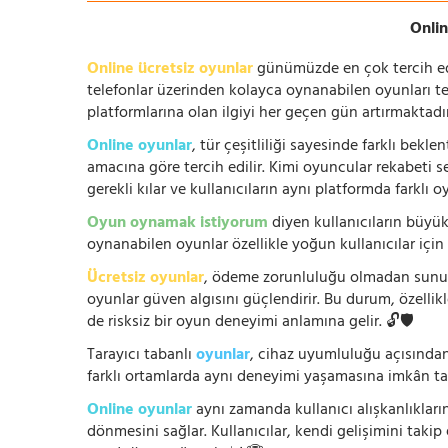
Onlin
Online ücretsiz oyunlar
günümüzde en çok tercih edile
telefonlar üzerinden kolayca oynanabilen oyunları te
platformlarına olan ilgiyi her geçen gün artırmaktadı
Online oyunlar
, tür çeşitliliği sayesinde farklı bek
amacına göre tercih edilir. Kimi oyuncular rekabeti se
gerekli kılar ve kullanıcıların aynı platformda farklı 
Oyun oynamak istiyorum
diyen kullanıcıların büyük
oynanabilen oyunlar özellikle yoğun kullanıcılar için
Ücretsiz oyunlar
, ödeme zorunluluğu olmadan sunuldu
oyunlar güven algısını güçlendirir. Bu durum, özellik
de risksiz bir oyun deneyimi anlamına gelir. 🔓🛡️
Tarayıcı tabanlı
oyunlar
, cihaz uyumluluğu açısından
farklı ortamlarda aynı deneyimi yaşamasına imkân tan
Online oyunlar
aynı zamanda kullanıcı alışkanlıklarını
dönmesini sağlar. Kullanıcılar, kendi gelişimini takip