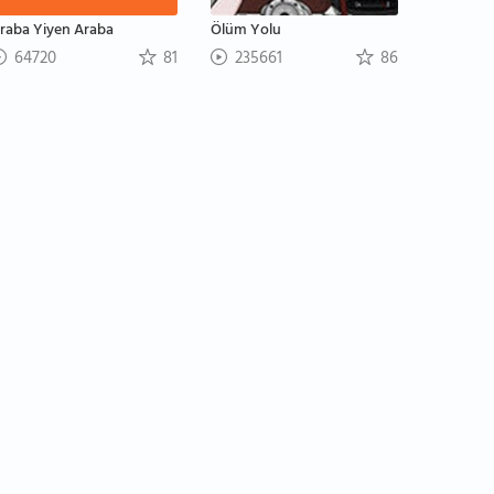
raba Yiyen Araba
Ölüm Yolu
64720
81
235661
86