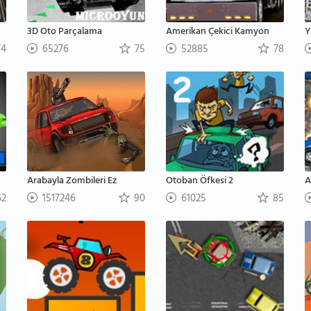
3D Oto Parçalama
Amerikan Çekici Kamyon
Y
4
65276
75
52885
78
Arabayla Zombileri Ez
Otoban Öfkesi 2
A
2
1517246
90
61025
85