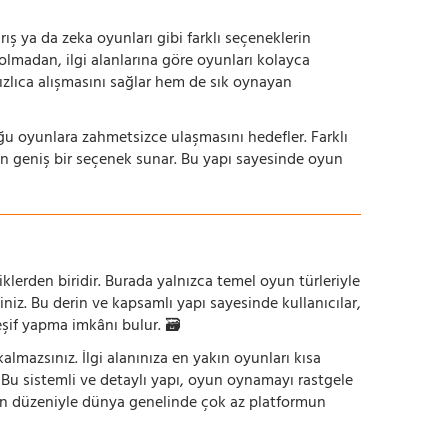
ış ya da zeka oyunları gibi farklı seçeneklerin
bolmadan, ilgi alanlarına göre oyunları kolayca
hızlıca alışmasını sağlar hem de sık oynayan
uğu oyunlara zahmetsizce ulaşmasını hedefler. Farklı
in geniş bir seçenek sunar. Bu yapı sayesinde oyun
iklerden biridir. Burada yalnızca temel oyun türleriyle
iniz. Bu derin ve kapsamlı yapı sayesinde kullanıcılar,
eşif yapma imkânı bulur. 🗃️
mazsınız. İlgi alanınıza en yakın oyunları kısa
z. Bu sistemli ve detaylı yapı, oyun oynamayı rastgele
un düzeniyle dünya genelinde çok az platformun