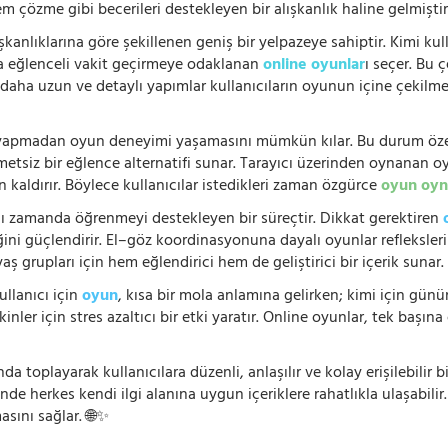
 çözme gibi becerileri destekleyen bir alışkanlık haline gelmiştir
şkanlıklarına göre şekillenen geniş bir yelpazeye sahiptir. Kimi kull
da eğlenceli vakit geçirmeye odaklanan
online oyunlar
ı seçer. Bu 
n, daha uzun ve detaylı yapımlar kullanıcıların oyunun içine çekil
e yapmadan oyun deneyimi yaşamasını mümkün kılar. Bu durum özell
hmetsiz bir eğlence alternatifi sunar. Tarayıcı üzerinden oynanan o
n kaldırır. Böylece kullanıcılar istedikleri zaman özgürce
oyun oyn
nı zamanda öğrenmeyi destekleyen bir süreçtir. Dikkat gerektiren
i güçlendirir. El–göz koordinasyonuna dayalı oyunlar refleksleri hı
 yaş grupları için hem eğlendirici hem de geliştirici bir içerik sunar
ullanıcı için
oyun
, kısa bir mola anlamına gelirken; kimi için gü
nler için stres azaltıcı bir etki yaratır. Online oyunlar, tek başına 
nda toplayarak kullanıcılara düzenli, anlaşılır ve kolay erişilebili
de herkes kendi ilgi alanına uygun içeriklere rahatlıkla ulaşabilir.
asını sağlar. 🌐✨