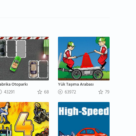
abrika Otoparkı
Yük Taşıma Arabası
43291
68
63972
79