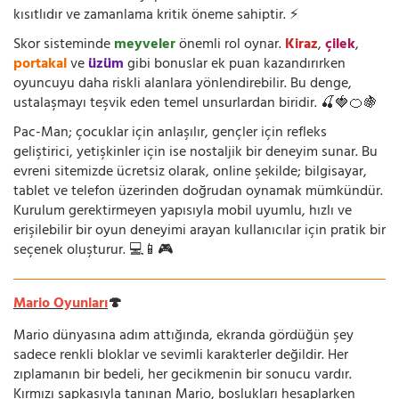
kısıtlıdır ve zamanlama kritik öneme sahiptir. ⚡
Skor sisteminde
meyveler
önemli rol oynar.
Kiraz
,
çilek
,
portakal
ve
üzüm
gibi bonuslar ek puan kazandırırken
oyuncuyu daha riskli alanlara yönlendirebilir. Bu denge,
ustalaşmayı teşvik eden temel unsurlardan biridir. 🍒🍓🍊🍇
Pac-Man; çocuklar için anlaşılır, gençler için refleks
geliştirici, yetişkinler için ise nostaljik bir deneyim sunar. Bu
evreni sitemizde ücretsiz olarak, online şekilde; bilgisayar,
tablet ve telefon üzerinden doğrudan oynamak mümkündür.
Kurulum gerektirmeyen yapısıyla mobil uyumlu, hızlı ve
erişilebilir bir oyun deneyimi arayan kullanıcılar için pratik bir
seçenek oluşturur. 💻📱🎮
Mario Oyunları
🍄
Mario dünyasına adım attığında, ekranda gördüğün şey
sadece renkli bloklar ve sevimli karakterler değildir. Her
zıplamanın bir bedeli, her gecikmenin bir sonucu vardır.
Kırmızı şapkasıyla tanınan Mario, boşlukları hesaplarken