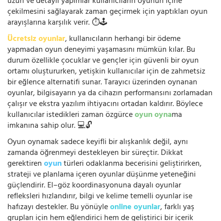
uzun ve detaylı yapımlar kullanıcıların oyunun içine
çekilmesini sağlayarak zaman geçirmek için yaptıkları oyun
arayışlarına karşılık verir. ⏱️🕹️
Ücretsiz oyunlar
, kullanıcıların herhangi bir ödeme
yapmadan oyun deneyimi yaşamasını mümkün kılar. Bu
durum özellikle çocuklar ve gençler için güvenli bir oyun
ortamı oluştururken, yetişkin kullanıcılar için de zahmetsiz
bir eğlence alternatifi sunar. Tarayıcı üzerinden oynanan
oyunlar, bilgisayarın ya da cihazın performansını zorlamadan
çalışır ve ekstra yazılım ihtiyacını ortadan kaldırır. Böylece
kullanıcılar istedikleri zaman özgürce
oyun oyna
ma
imkanına sahip olur. 💻🔓
Oyun oynamak sadece keyifli bir alışkanlık değil, aynı
zamanda öğrenmeyi destekleyen bir süreçtir. Dikkat
gerektiren
oyun
türleri odaklanma becerisini geliştirirken,
strateji ve planlama içeren oyunlar düşünme yeteneğini
güçlendirir. El–göz koordinasyonuna dayalı oyunlar
refleksleri hızlandırır, bilgi ve kelime temelli oyunlar ise
hafızayı destekler. Bu yönüyle
online oyunlar
, farklı yaş
grupları için hem eğlendirici hem de geliştirici bir içerik