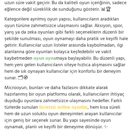
uzun süre vakit geçirir. Bu da kaliteli oyun içeriğinin, sadece
eğlence değil süreklilik de sunduğunu gösterir. 📊🏆
Kategorilere ayrılmış oyun yapısı, kullanıcıların aradıkları
oyun türüne zahmetsizce ulaşmasını sağlar. Aksiyon, spor,
yarış ya da zeka oyunları gibi farklı seçeneklerin düzenli bir
şekilde sunulması, oyun oynamayı daha pratik ve keyifli hale
getirir. Kullanıcılar uzun listeler arasında kaybolmadan, ilgi
alanlarına göre oyunları kolayca keşfedebilir ve vakit
kaybetmeden
oyun oyna
maya başlayabilir. Bu düzenli yapı,
hem yeni gelen kullanıcıların siteye hızlıca alışmasını sağlar
hem de sık oynayan kullanıcılar için konforlu bir deneyim
sunar. 🗂️🧭
Microoyun, bunları ve daha fazlasını dikkate alarak
hazırlanmış bir oyun platformu olarak, kullanıcıların ihtiyaç
duyduğu oyunlara zahmetsizce ulaşmasını hedefler. Farklı
türlerde sunulan
ücretsiz online oyunlar
, hem kısa süreli
hem de uzun soluklu oyun deneyimleri arayan kullanıcılar
için geniş bir seçenek sunar. Bu yapı sayesinde oyun
oynamak, planlı ve keyifli bir deneyime dönüşür. ✨