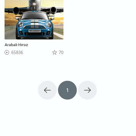
Arabalı Hırsız
65836
70
1