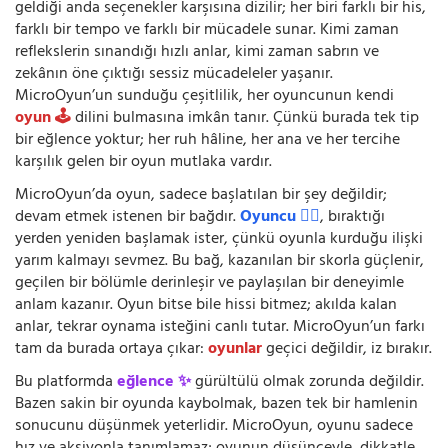
geldiği anda seçenekler karşısına dizilir; her biri farklı bir his,
farklı bir tempo ve farklı bir mücadele sunar. Kimi zaman
reflekslerin sınandığı hızlı anlar, kimi zaman sabrın ve
zekânın öne çıktığı sessiz mücadeleler yaşanır.
MicroOyun’un sunduğu çeşitlilik, her oyuncunun kendi
oyun 🕹️
dilini bulmasına imkân tanır. Çünkü burada tek tip
bir eğlence yoktur; her ruh hâline, her ana ve her tercihe
karşılık gelen bir oyun mutlaka vardır.
MicroOyun’da oyun, sadece başlatılan bir şey değildir;
devam etmek istenen bir bağdır.
Oyuncu 🧍‍♂️
, bıraktığı
yerden yeniden başlamak ister, çünkü oyunla kurduğu ilişki
yarım kalmayı sevmez. Bu bağ, kazanılan bir skorla güçlenir,
geçilen bir bölümle derinleşir ve paylaşılan bir deneyimle
anlam kazanır. Oyun bitse bile hissi bitmez; akılda kalan
anlar, tekrar oynama isteğini canlı tutar. MicroOyun’un farkı
tam da burada ortaya çıkar:
oyunlar
geçici değildir, iz bırakır.
Bu platformda
eğlence ✨
gürültülü olmak zorunda değildir.
Bazen sakin bir oyunda kaybolmak, bazen tek bir hamlenin
sonucunu düşünmek yeterlidir. MicroOyun, oyunu sadece