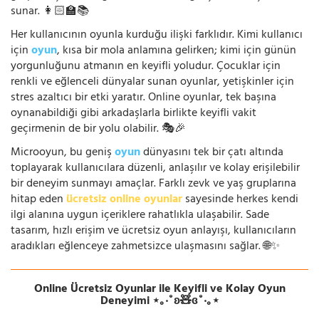
sunar. 👩🏻‍🏫📚
Her kullanıcının oyunla kurduğu ilişki farklıdır. Kimi kullanıcı
için
oyun
, kısa bir mola anlamına gelirken; kimi için günün
yorgunluğunu atmanın en keyifli yoludur. Çocuklar için
renkli ve eğlenceli dünyalar sunan oyunlar, yetişkinler için
stres azaltıcı bir etki yaratır. Online oyunlar, tek başına
oynanabildiği gibi arkadaşlarla birlikte keyifli vakit
geçirmenin de bir yolu olabilir. 🎭🎉
Microoyun, bu geniş
oyun
dünyasını tek bir çatı altında
toplayarak kullanıcılara düzenli, anlaşılır ve kolay erişilebilir
bir deneyim sunmayı amaçlar. Farklı zevk ve yaş gruplarına
hitap eden
ücretsiz online oyunlar
sayesinde herkes kendi
ilgi alanına uygun içeriklere rahatlıkla ulaşabilir. Sade
tasarım, hızlı erişim ve ücretsiz oyun anlayışı, kullanıcıların
aradıkları eğlenceye zahmetsizce ulaşmasını sağlar. 🌐✨
Online Ücretsiz Oyunlar ile Keyifli ve Kolay Oyun
Deneyimi ⋆｡‧˚ʚ🧸ɞ˚‧｡⋆