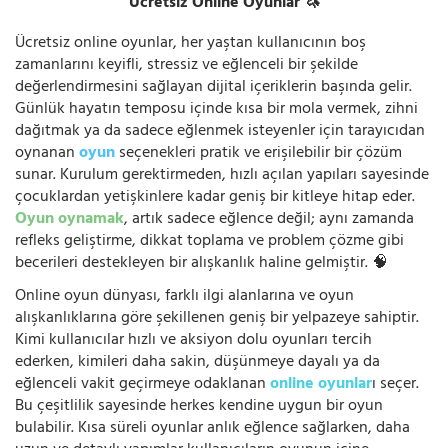
Ücretsiz Online Oyunlar 🦄
Ücretsiz online oyunlar, her yaştan kullanıcının boş
zamanlarını keyifli, stressiz ve eğlenceli bir şekilde
değerlendirmesini sağlayan dijital içeriklerin başında gelir.
Günlük hayatın temposu içinde kısa bir mola vermek, zihni
dağıtmak ya da sadece eğlenmek isteyenler için tarayıcıdan
oynanan
oyun
seçenekleri pratik ve erişilebilir bir çözüm
sunar. Kurulum gerektirmeden, hızlı açılan yapıları sayesinde
çocuklardan yetişkinlere kadar geniş bir kitleye hitap eder.
Oyun oynamak
, artık sadece eğlence değil; aynı zamanda
refleks geliştirme, dikkat toplama ve problem çözme gibi
becerileri destekleyen bir alışkanlık haline gelmiştir. 🧠
Online oyun dünyası, farklı ilgi alanlarına ve oyun
alışkanlıklarına göre şekillenen geniş bir yelpazeye sahiptir.
Kimi kullanıcılar hızlı ve aksiyon dolu oyunları tercih
ederken, kimileri daha sakin, düşünmeye dayalı ya da
eğlenceli vakit geçirmeye odaklanan
online oyunlar
ı seçer.
Bu çeşitlilik sayesinde herkes kendine uygun bir oyun
bulabilir. Kısa süreli oyunlar anlık eğlence sağlarken, daha