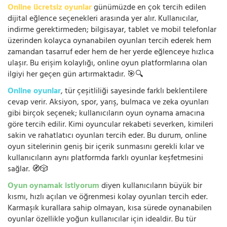
Online ücretsiz oyunlar
günümüzde en çok tercih edilen
dijital eğlence seçenekleri arasında yer alır. Kullanıcılar,
indirme gerektirmeden; bilgisayar, tablet ve mobil telefonlar
üzerinden kolayca oynanabilen oyunları tercih ederek hem
zamandan tasarruf eder hem de her yerde eğlenceye hızlıca
ulaşır. Bu erişim kolaylığı, online oyun platformlarına olan
ilgiyi her geçen gün artırmaktadır. 🎯🔍
Online oyunlar
, tür çeşitliliği sayesinde farklı beklentilere
cevap verir. Aksiyon, spor, yarış, bulmaca ve zeka oyunları
gibi birçok seçenek; kullanıcıların oyun oynama amacına
göre tercih edilir. Kimi oyuncular rekabeti severken, kimileri
sakin ve rahatlatıcı oyunları tercih eder. Bu durum, online
oyun sitelerinin geniş bir içerik sunmasını gerekli kılar ve
kullanıcıların aynı platformda farklı oyunlar keşfetmesini
sağlar. 🧭🎲
Oyun oynamak istiyorum
diyen kullanıcıların büyük bir
kısmı, hızlı açılan ve öğrenmesi kolay oyunları tercih eder.
Karmaşık kurallara sahip olmayan, kısa sürede oynanabilen
oyunlar özellikle yoğun kullanıcılar için idealdir. Bu tür