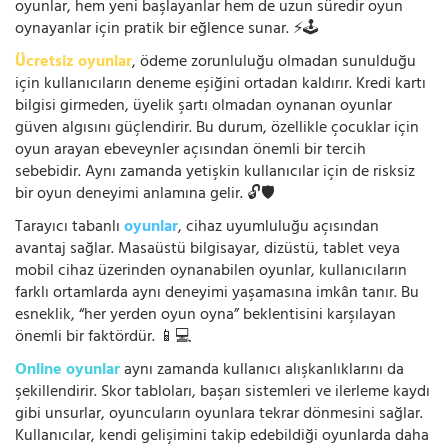
oyunlar, hem yeni başlayanlar hem de uzun süredir oyun
oynayanlar için pratik bir eğlence sunar. ⚡🕹️
Ücretsiz oyunlar
, ödeme zorunluluğu olmadan sunulduğu
için kullanıcıların deneme eşiğini ortadan kaldırır. Kredi kartı
bilgisi girmeden, üyelik şartı olmadan oynanan oyunlar
güven algısını güçlendirir. Bu durum, özellikle çocuklar için
oyun arayan ebeveynler açısından önemli bir tercih
sebebidir. Aynı zamanda yetişkin kullanıcılar için de risksiz
bir oyun deneyimi anlamına gelir. 🔓🛡️
Tarayıcı tabanlı
oyunlar
, cihaz uyumluluğu açısından
avantaj sağlar. Masaüstü bilgisayar, dizüstü, tablet veya
mobil cihaz üzerinden oynanabilen oyunlar, kullanıcıların
farklı ortamlarda aynı deneyimi yaşamasına imkân tanır. Bu
esneklik, “her yerden oyun oyna” beklentisini karşılayan
önemli bir faktördür. 📱💻
Online oyunlar
aynı zamanda kullanıcı alışkanlıklarını da
şekillendirir. Skor tabloları, başarı sistemleri ve ilerleme kaydı
gibi unsurlar, oyuncuların oyunlara tekrar dönmesini sağlar.
Kullanıcılar, kendi gelişimini takip edebildiği oyunlarda daha