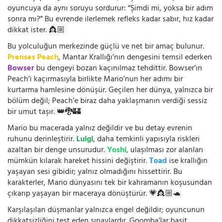
oyuncuya da aynı soruyu sordurur: “Şimdi mi, yoksa bir adım
sonra mı?” Bu evrende ilerlemek refleks kadar sabır, hız kadar
dikkat ister. 👸🏼
Bu yolculuğun merkezinde güçlü ve net bir amaç bulunur.
Prenses Peach
, Mantar Krallığı’nın dengesini temsil ederken
Bowser
bu dengeyi bozan kaçınılmaz tehdittir. Bowser’ın
Peach’i kaçırmasıyla birlikte Mario’nun her adımı bir
kurtarma hamlesine dönüşür. Geçilen her dünya, yalnızca bir
bölüm değil; Peach’e biraz daha yaklaşmanın verdiği sessiz
bir umut taşır. 👑🐉🏰
Mario bu macerada yalnız değildir ve bu detay evrenin
ruhunu derinleştirir.
Luigi
, daha temkinli yapısıyla riskleri
azaltan bir denge unsurudur.
Yoshi
, ulaşılması zor alanları
mümkün kılarak hareket hissini değiştirir.
Toad
ise krallığın
yaşayan sesi gibidir; yalnız olmadığını hissettirir. Bu
karakterler, Mario dünyasını tek bir kahramanın koşusundan
çıkarıp yaşayan bir maceraya dönüştürür. 💗👸🏼🐢
Karşılaşılan düşmanlar yalnızca engel değildir; oyuncunun
dikkatsizliğini test eden sınavlardır. Goomba’lar basit