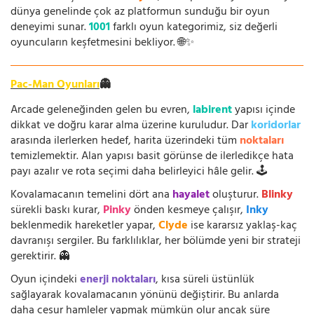
dünya genelinde çok az platformun sunduğu bir oyun
deneyimi sunar.
1001
farklı oyun kategorimiz, siz değerli
oyuncuların keşfetmesini bekliyor. 🌐✨
Pac-Man Oyunları
👻
Arcade geleneğinden gelen bu evren,
labirent
yapısı içinde
dikkat ve doğru karar alma üzerine kuruludur. Dar
koridorlar
arasında ilerlerken hedef, harita üzerindeki tüm
noktaları
temizlemektir. Alan yapısı basit görünse de ilerledikçe hata
payı azalır ve rota seçimi daha belirleyici hâle gelir. 🕹️
Kovalamacanın temelini dört ana
hayalet
oluşturur.
Blinky
sürekli baskı kurar,
Pinky
önden kesmeye çalışır,
Inky
beklenmedik hareketler yapar,
Clyde
ise kararsız yaklaş-kaç
davranışı sergiler. Bu farklılıklar, her bölümde yeni bir strateji
gerektirir. 👻
Oyun içindeki
enerji noktaları
, kısa süreli üstünlük
sağlayarak kovalamacanın yönünü değiştirir. Bu anlarda
daha cesur hamleler yapmak mümkün olur ancak süre