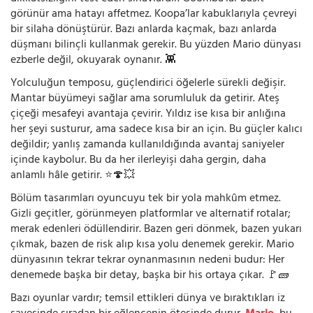
görünür ama hatayı affetmez. Koopa’lar kabuklarıyla çevreyi
bir silaha dönüştürür. Bazı anlarda kaçmak, bazı anlarda
düşmanı bilinçli kullanmak gerekir. Bu yüzden Mario dünyası
ezberle değil, okuyarak oynanır. 👾
Yolculuğun temposu, güçlendirici öğelerle sürekli değişir.
Mantar büyümeyi sağlar ama sorumluluk da getirir. Ateş
çiçeği mesafeyi avantaja çevirir. Yıldız ise kısa bir anlığına
her şeyi susturur, ama sadece kısa bir an için. Bu güçler kalıcı
değildir; yanlış zamanda kullanıldığında avantaj saniyeler
içinde kaybolur. Bu da her ilerleyişi daha gergin, daha
anlamlı hâle getirir. ⭐🍄💥
Bölüm tasarımları oyuncuyu tek bir yola mahkûm etmez.
Gizli geçitler, görünmeyen platformlar ve alternatif rotalar;
merak edenleri ödüllendirir. Bazen geri dönmek, bazen yukarı
çıkmak, bazen de risk alıp kısa yolu denemek gerekir. Mario
dünyasının tekrar tekrar oynanmasının nedeni budur: Her
denemede başka bir detay, başka bir his ortaya çıkar. 🚩🧱
Bazı oyunlar vardır; temsil ettikleri dünya ve bıraktıkları iz