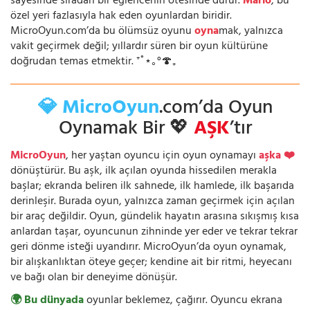
sayesinde sıradan bir eğlencenin ötesinde durur.
Mario
, bu
özel yeri fazlasıyla hak eden oyunlardan biridir.
MicroOyun.com’da bu ölümsüz oyunu
oyna
mak, yalnızca
vakit geçirmek değil; yıllardır süren bir oyun kültürüne
doğrudan temas etmektir. ⁺˚⋆｡°🍄₊
💎 MicroOyun
.com’da Oyun
Oynamak Bir 💖
AŞK
’tır
MicroOyun
, her yaştan oyuncu için oyun oynamayı
aşka ❤️
dönüştürür. Bu aşk, ilk açılan oyunda hissedilen merakla
başlar; ekranda beliren ilk sahnede, ilk hamlede, ilk başarıda
derinleşir. Burada oyun, yalnızca zaman geçirmek için açılan
bir araç değildir. Oyun, gündelik hayatın arasına sıkışmış kısa
anlardan taşar, oyuncunun zihninde yer eder ve tekrar tekrar
geri dönme isteği uyandırır. MicroOyun’da oyun oynamak,
bir alışkanlıktan öteye geçer; kendine ait bir ritmi, heyecanı
ve bağı olan bir deneyime dönüşür.
🌍 Bu dünyada
oyunlar beklemez, çağırır. Oyuncu ekrana