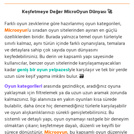
Keşfetmeye Değer MicroOyun Dünyası 🚀
Farklı oyun zevklerine göre hazırlanmış oyun kategorileri,
Microoyun
’u sıradan oyun sitelerinden ayıran en güçlü
özelliklerden biridir. Burada yalnızca temel oyun türleriyle
sınırlı kalmaz, aynı türün içinde farklı oynanışlara, temalara
ve detaylara sahip çok sayıda oyun dünyasını
keşfedebilirsiniz. Bu derin ve kapsamlı yapı sayesinde
kullanıcılar, benzer oyun sitelerinde karşılaşamayacakları
kadar
geniş bir oyun yelpazesi
yle karşılaşır ve tek bir yerde
uzun süre keşif yapma imkânı bulur. 🗃️
Oyun kategorileri
arasında gezindikçe, aradığınız oyuna
yaklaşmak için filtrelemek ya da uzun uzun aramak zorunda
kalmazsınız. İlgi alanınıza en yakın oyunları kısa sürede
bulabilir, daha önce hiç denemediğiniz türlerle karşılaşabilir
ve oyun alışkanlıklarınızı sürekli genişletebilirsiniz. Bu
sistemli ve detaylı yapı, oyun oynamayı rastgele bir deneyim
olmaktan çıkarır; keşfetmeye dayalı, düzenli ve keyifli bir
sürece dönüştürür.
Microoyun
, bu kapsamlı oyun düzeniyle