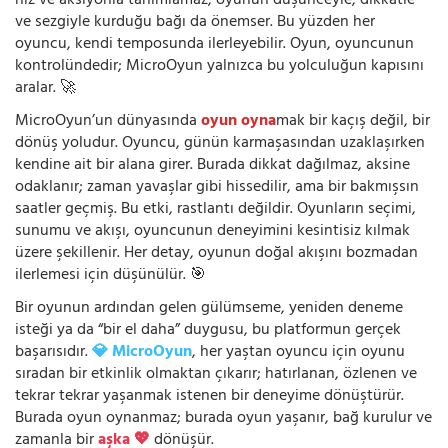
hız ve aksiyonla tanımlamaz; oyunun düşünceyle, dikkatle
ve sezgiyle kurduğu bağı da önemser. Bu yüzden her
oyuncu, kendi temposunda ilerleyebilir. Oyun, oyuncunun
kontrolündedir; MicroOyun yalnızca bu yolculuğun kapısını
aralar. 🚀
MicroOyun’un dünyasında
oyun oyna
mak bir kaçış değil, bir
dönüş yoludur. Oyuncu, günün karmaşasından uzaklaşırken
kendine ait bir alana girer. Burada dikkat dağılmaz, aksine
odaklanır; zaman yavaşlar gibi hissedilir, ama bir bakmışsın
saatler geçmiş. Bu etki, rastlantı değildir. Oyunların seçimi,
sunumu ve akışı, oyuncunun deneyimini kesintisiz kılmak
üzere şekillenir. Her detay, oyunun doğal akışını bozmadan
ilerlemesi için düşünülür. 🎯
Bir oyunun ardından gelen gülümseme, yeniden deneme
isteği ya da “bir el daha” duygusu, bu platformun gerçek
başarısıdır.
💎 MicroOyun
, her yaştan oyuncu için oyunu
sıradan bir etkinlik olmaktan çıkarır; hatırlanan, özlenen ve
tekrar tekrar yaşanmak istenen bir deneyime dönüştürür.
Burada oyun oynanmaz; burada oyun yaşanır, bağ kurulur ve
zamanla bir
aşka 💖
dönüşür.