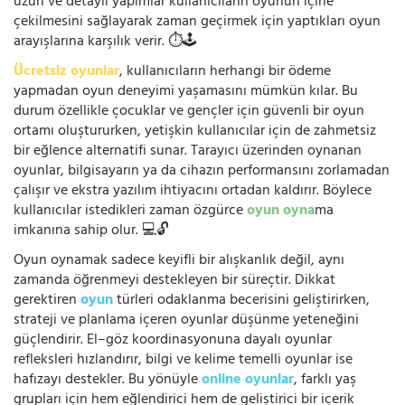
uzun ve detaylı yapımlar kullanıcıların oyunun içine
çekilmesini sağlayarak zaman geçirmek için yaptıkları oyun
arayışlarına karşılık verir. ⏱️🕹️
Ücretsiz oyunlar
, kullanıcıların herhangi bir ödeme
yapmadan oyun deneyimi yaşamasını mümkün kılar. Bu
durum özellikle çocuklar ve gençler için güvenli bir oyun
ortamı oluştururken, yetişkin kullanıcılar için de zahmetsiz
bir eğlence alternatifi sunar. Tarayıcı üzerinden oynanan
oyunlar, bilgisayarın ya da cihazın performansını zorlamadan
çalışır ve ekstra yazılım ihtiyacını ortadan kaldırır. Böylece
kullanıcılar istedikleri zaman özgürce
oyun oyna
ma
imkanına sahip olur. 💻🔓
Oyun oynamak sadece keyifli bir alışkanlık değil, aynı
zamanda öğrenmeyi destekleyen bir süreçtir. Dikkat
gerektiren
oyun
türleri odaklanma becerisini geliştirirken,
strateji ve planlama içeren oyunlar düşünme yeteneğini
güçlendirir. El–göz koordinasyonuna dayalı oyunlar
refleksleri hızlandırır, bilgi ve kelime temelli oyunlar ise
hafızayı destekler. Bu yönüyle
online oyunlar
, farklı yaş
grupları için hem eğlendirici hem de geliştirici bir içerik