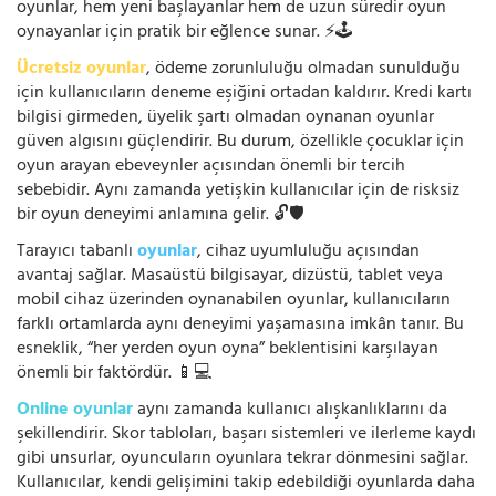
oyunlar, hem yeni başlayanlar hem de uzun süredir oyun
oynayanlar için pratik bir eğlence sunar. ⚡🕹️
Ücretsiz oyunlar
, ödeme zorunluluğu olmadan sunulduğu
için kullanıcıların deneme eşiğini ortadan kaldırır. Kredi kartı
bilgisi girmeden, üyelik şartı olmadan oynanan oyunlar
güven algısını güçlendirir. Bu durum, özellikle çocuklar için
oyun arayan ebeveynler açısından önemli bir tercih
sebebidir. Aynı zamanda yetişkin kullanıcılar için de risksiz
bir oyun deneyimi anlamına gelir. 🔓🛡️
Tarayıcı tabanlı
oyunlar
, cihaz uyumluluğu açısından
avantaj sağlar. Masaüstü bilgisayar, dizüstü, tablet veya
mobil cihaz üzerinden oynanabilen oyunlar, kullanıcıların
farklı ortamlarda aynı deneyimi yaşamasına imkân tanır. Bu
esneklik, “her yerden oyun oyna” beklentisini karşılayan
önemli bir faktördür. 📱💻
Online oyunlar
aynı zamanda kullanıcı alışkanlıklarını da
şekillendirir. Skor tabloları, başarı sistemleri ve ilerleme kaydı
gibi unsurlar, oyuncuların oyunlara tekrar dönmesini sağlar.
Kullanıcılar, kendi gelişimini takip edebildiği oyunlarda daha