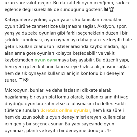
uzun süre vakit geçirir. Bu da kaliteli oyun içeriğinin, sadece
eğlence değil süreklilik de sunduğunu gösterir. 📊🏆
Kategorilere ayrılmış oyun yapısı, kullanıcıların aradıkları
oyun türüne zahmetsizce ulaşmasını sağlar. Aksiyon, spor,
yarış ya da zeka oyunları gibi farklı seçeneklerin düzenli bir
şekilde sunulması, oyun oynamayı daha pratik ve keyifli hale
getirir. Kullanıcılar uzun listeler arasında kaybolmadan, ilgi
alanlarına göre oyunları kolayca keşfedebilir ve vakit
kaybetmeden
oyun oyna
maya başlayabilir. Bu düzenli yapı,
hem yeni gelen kullanıcıların siteye hızlıca alışmasını sağlar
hem de sık oynayan kullanıcılar için konforlu bir deneyim
sunar. 🗂️🧭
Microoyun, bunları ve daha fazlasını dikkate alarak
hazırlanmış bir oyun platformu olarak, kullanıcıların ihtiyaç
duyduğu oyunlara zahmetsizce ulaşmasını hedefler. Farklı
türlerde sunulan
ücretsiz online oyunlar
, hem kısa süreli
hem de uzun soluklu oyun deneyimleri arayan kullanıcılar
için geniş bir seçenek sunar. Bu yapı sayesinde oyun
oynamak, planlı ve keyifli bir deneyime dönüşür. ✨