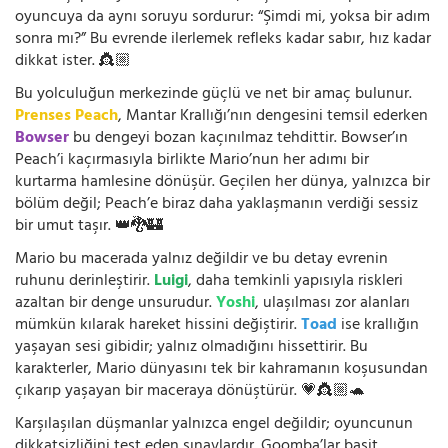
oyuncuya da aynı soruyu sordurur: “Şimdi mi, yoksa bir adım
sonra mı?” Bu evrende ilerlemek refleks kadar sabır, hız kadar
dikkat ister. 👸🏼
Bu yolculuğun merkezinde güçlü ve net bir amaç bulunur.
Prenses Peach
, Mantar Krallığı’nın dengesini temsil ederken
Bowser
bu dengeyi bozan kaçınılmaz tehdittir. Bowser’ın
Peach’i kaçırmasıyla birlikte Mario’nun her adımı bir
kurtarma hamlesine dönüşür. Geçilen her dünya, yalnızca bir
bölüm değil; Peach’e biraz daha yaklaşmanın verdiği sessiz
bir umut taşır. 👑🐉🏰
Mario bu macerada yalnız değildir ve bu detay evrenin
ruhunu derinleştirir.
Luigi
, daha temkinli yapısıyla riskleri
azaltan bir denge unsurudur.
Yoshi
, ulaşılması zor alanları
mümkün kılarak hareket hissini değiştirir.
Toad
ise krallığın
yaşayan sesi gibidir; yalnız olmadığını hissettirir. Bu
karakterler, Mario dünyasını tek bir kahramanın koşusundan
çıkarıp yaşayan bir maceraya dönüştürür. 💗👸🏼🐢
Karşılaşılan düşmanlar yalnızca engel değildir; oyuncunun
dikkatsizliğini test eden sınavlardır. Goomba’lar basit