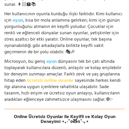
sunar. 👩🏻‍🏫📚
Her kullanıcının oyunla kurduğu ilişki farklıdır. Kimi kullanıcı
için
oyun
, kısa bir mola anlamına gelirken; kimi için günün
yorgunluğunu atmanın en keyifli yoludur. Çocuklar için
renkli ve eğlenceli dünyalar sunan oyunlar, yetişkinler için
stres azaltıcı bir etki yaratır. Online oyunlar, tek başına
oynanabildiği gibi arkadaşlarla birlikte keyifli vakit
geçirmenin de bir yolu olabilir. 🎭🎉
Microoyun, bu geniş
oyun
dünyasını tek bir çatı altında
toplayarak kullanıcılara düzenli, anlaşılır ve kolay erişilebilir
bir deneyim sunmayı amaçlar. Farklı zevk ve yaş gruplarına
hitap eden
ücretsiz online oyunlar
sayesinde herkes kendi
ilgi alanına uygun içeriklere rahatlıkla ulaşabilir. Sade
tasarım, hızlı erişim ve ücretsiz oyun anlayışı, kullanıcıların
aradıkları eğlenceye zahmetsizce ulaşmasını sağlar. 🌐✨
Online Ücretsiz Oyunlar ile Keyifli ve Kolay Oyun
Deneyimi ⋆｡‧˚ʚ🧸ɞ˚‧｡⋆