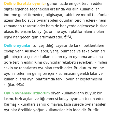
Online ücretsiz oyunlar
günümüzde en çok tercih edilen
dijital eğlence seçenekleri arasında yer alır. Kullanıcılar,
indirme gerektirmeden; bilgisayar, tablet ve mobil telefonlar
üzerinden kolayca oynanabilen oyunları tercih ederek hem
zamandan tasarruf eder hem de her yerde eğlenceye hızlıca
ulaşır. Bu erişim kolaylığı, online oyun platformlarına olan
ilgiyi her geçen gün artırmaktadır. 🎯🔍
Online oyunlar
, tür çeşitliliği sayesinde farklı beklentilere
cevap verir. Aksiyon, spor, yarış, bulmaca ve zeka oyunları
gibi birçok seçenek; kullanıcıların oyun oynama amacına
göre tercih edilir. Kimi oyuncular rekabeti severken, kimileri
sakin ve rahatlatıcı oyunları tercih eder. Bu durum, online
oyun sitelerinin geniş bir içerik sunmasını gerekli kılar ve
kullanıcıların aynı platformda farklı oyunlar keşfetmesini
sağlar. 🧭🎲
Oyun oynamak istiyorum
diyen kullanıcıların büyük bir
kısmı, hızlı açılan ve öğrenmesi kolay oyunları tercih eder.
Karmaşık kurallara sahip olmayan, kısa sürede oynanabilen
oyunlar özellikle yoğun kullanıcılar için idealdir. Bu tür