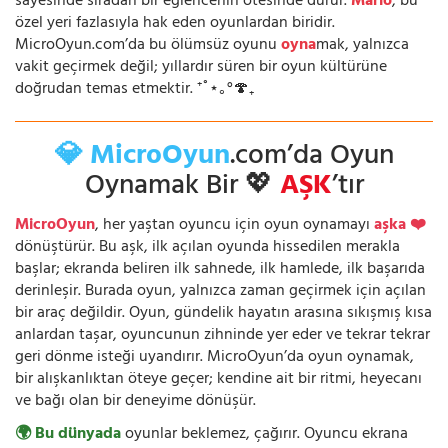
sayesinde sıradan bir eğlencenin ötesinde durur.
Mario
, bu
özel yeri fazlasıyla hak eden oyunlardan biridir.
MicroOyun.com’da bu ölümsüz oyunu
oyna
mak, yalnızca
vakit geçirmek değil; yıllardır süren bir oyun kültürüne
doğrudan temas etmektir. ⁺˚⋆｡°🍄₊
💎 MicroOyun
.com’da Oyun
Oynamak Bir 💖
AŞK
’tır
MicroOyun
, her yaştan oyuncu için oyun oynamayı
aşka ❤️
dönüştürür. Bu aşk, ilk açılan oyunda hissedilen merakla
başlar; ekranda beliren ilk sahnede, ilk hamlede, ilk başarıda
derinleşir. Burada oyun, yalnızca zaman geçirmek için açılan
bir araç değildir. Oyun, gündelik hayatın arasına sıkışmış kısa
anlardan taşar, oyuncunun zihninde yer eder ve tekrar tekrar
geri dönme isteği uyandırır. MicroOyun’da oyun oynamak,
bir alışkanlıktan öteye geçer; kendine ait bir ritmi, heyecanı
ve bağı olan bir deneyime dönüşür.
🌍 Bu dünyada
oyunlar beklemez, çağırır. Oyuncu ekrana