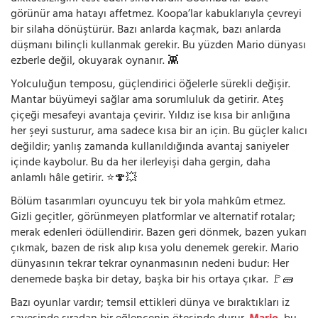
görünür ama hatayı affetmez. Koopa’lar kabuklarıyla çevreyi
bir silaha dönüştürür. Bazı anlarda kaçmak, bazı anlarda
düşmanı bilinçli kullanmak gerekir. Bu yüzden Mario dünyası
ezberle değil, okuyarak oynanır. 👾
Yolculuğun temposu, güçlendirici öğelerle sürekli değişir.
Mantar büyümeyi sağlar ama sorumluluk da getirir. Ateş
çiçeği mesafeyi avantaja çevirir. Yıldız ise kısa bir anlığına
her şeyi susturur, ama sadece kısa bir an için. Bu güçler kalıcı
değildir; yanlış zamanda kullanıldığında avantaj saniyeler
içinde kaybolur. Bu da her ilerleyişi daha gergin, daha
anlamlı hâle getirir. ⭐🍄💥
Bölüm tasarımları oyuncuyu tek bir yola mahkûm etmez.
Gizli geçitler, görünmeyen platformlar ve alternatif rotalar;
merak edenleri ödüllendirir. Bazen geri dönmek, bazen yukarı
çıkmak, bazen de risk alıp kısa yolu denemek gerekir. Mario
dünyasının tekrar tekrar oynanmasının nedeni budur: Her
denemede başka bir detay, başka bir his ortaya çıkar. 🚩🧱
Bazı oyunlar vardır; temsil ettikleri dünya ve bıraktıkları iz