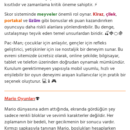
kısıtlıdır ve zamanlama kritik öneme sahiptir. ⚡
Skor sisteminde
meyveler
önemli rol oynar.
Kiraz
,
çilek
,
portakal
ve
üzüm
gibi bonuslar ek puan kazandırırken
oyuncuyu daha riskli alanlara yönlendirebilir. Bu denge,
ustalaşmayı teşvik eden temel unsurlardan biridir. 🍒🍓🍊🍇
Pac-Man; çocuklar için anlaşılır, gençler için refleks
geliştirici, yetişkinler için ise nostaljik bir deneyim sunar. Bu
evreni sitemizde ücretsiz olarak, online şekilde; bilgisayar,
tablet ve telefon üzerinden doğrudan oynamak mümkündür.
Kurulum gerektirmeyen yapısıyla mobil uyumlu, hızlı ve
erişilebilir bir oyun deneyimi arayan kullanıcılar için pratik bir
seçenek oluşturur. 💻📱🎮
Mario Oyunları
🍄
Mario dünyasına adım attığında, ekranda gördüğün şey
sadece renkli bloklar ve sevimli karakterler değildir. Her
zıplamanın bir bedeli, her gecikmenin bir sonucu vardır.
Kırmızı şapkasıyla tanınan Mario, boşlukları hesaplarken