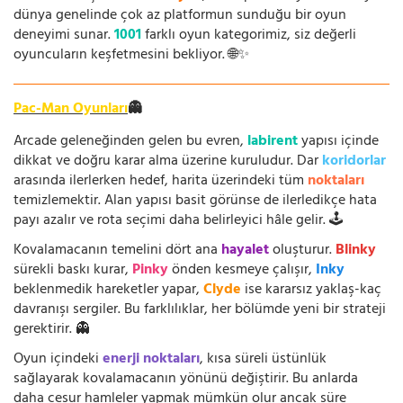
dünya genelinde çok az platformun sunduğu bir oyun
deneyimi sunar.
1001
farklı oyun kategorimiz, siz değerli
oyuncuların keşfetmesini bekliyor. 🌐✨
Pac-Man Oyunları
👻
Arcade geleneğinden gelen bu evren,
labirent
yapısı içinde
dikkat ve doğru karar alma üzerine kuruludur. Dar
koridorlar
arasında ilerlerken hedef, harita üzerindeki tüm
noktaları
temizlemektir. Alan yapısı basit görünse de ilerledikçe hata
payı azalır ve rota seçimi daha belirleyici hâle gelir. 🕹️
Kovalamacanın temelini dört ana
hayalet
oluşturur.
Blinky
sürekli baskı kurar,
Pinky
önden kesmeye çalışır,
Inky
beklenmedik hareketler yapar,
Clyde
ise kararsız yaklaş-kaç
davranışı sergiler. Bu farklılıklar, her bölümde yeni bir strateji
gerektirir. 👻
Oyun içindeki
enerji noktaları
, kısa süreli üstünlük
sağlayarak kovalamacanın yönünü değiştirir. Bu anlarda
daha cesur hamleler yapmak mümkün olur ancak süre