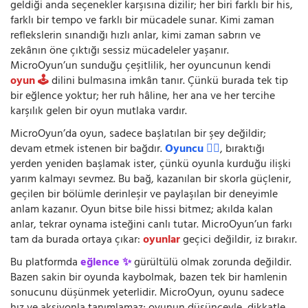
geldiği anda seçenekler karşısına dizilir; her biri farklı bir his,
farklı bir tempo ve farklı bir mücadele sunar. Kimi zaman
reflekslerin sınandığı hızlı anlar, kimi zaman sabrın ve
zekânın öne çıktığı sessiz mücadeleler yaşanır.
MicroOyun’un sunduğu çeşitlilik, her oyuncunun kendi
oyun 🕹️
dilini bulmasına imkân tanır. Çünkü burada tek tip
bir eğlence yoktur; her ruh hâline, her ana ve her tercihe
karşılık gelen bir oyun mutlaka vardır.
MicroOyun’da oyun, sadece başlatılan bir şey değildir;
devam etmek istenen bir bağdır.
Oyuncu 🧍‍♂️
, bıraktığı
yerden yeniden başlamak ister, çünkü oyunla kurduğu ilişki
yarım kalmayı sevmez. Bu bağ, kazanılan bir skorla güçlenir,
geçilen bir bölümle derinleşir ve paylaşılan bir deneyimle
anlam kazanır. Oyun bitse bile hissi bitmez; akılda kalan
anlar, tekrar oynama isteğini canlı tutar. MicroOyun’un farkı
tam da burada ortaya çıkar:
oyunlar
geçici değildir, iz bırakır.
Bu platformda
eğlence ✨
gürültülü olmak zorunda değildir.
Bazen sakin bir oyunda kaybolmak, bazen tek bir hamlenin
sonucunu düşünmek yeterlidir. MicroOyun, oyunu sadece