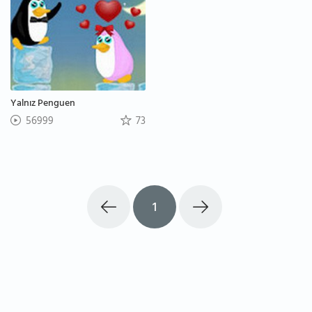
Yalnız Penguen
56999
73
1