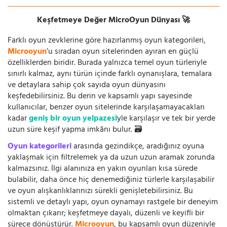
Keşfetmeye Değer MicroOyun Dünyası 🚀
Farklı oyun zevklerine göre hazırlanmış oyun kategorileri,
Microoyun
’u sıradan oyun sitelerinden ayıran en güçlü
özelliklerden biridir. Burada yalnızca temel oyun türleriyle
sınırlı kalmaz, aynı türün içinde farklı oynanışlara, temalara
ve detaylara sahip çok sayıda oyun dünyasını
keşfedebilirsiniz. Bu derin ve kapsamlı yapı sayesinde
kullanıcılar, benzer oyun sitelerinde karşılaşamayacakları
kadar
geniş bir oyun yelpazesi
yle karşılaşır ve tek bir yerde
uzun süre keşif yapma imkânı bulur. 🗃️
Oyun kategorileri
arasında gezindikçe, aradığınız oyuna
yaklaşmak için filtrelemek ya da uzun uzun aramak zorunda
kalmazsınız. İlgi alanınıza en yakın oyunları kısa sürede
bulabilir, daha önce hiç denemediğiniz türlerle karşılaşabilir
ve oyun alışkanlıklarınızı sürekli genişletebilirsiniz. Bu
sistemli ve detaylı yapı, oyun oynamayı rastgele bir deneyim
olmaktan çıkarır; keşfetmeye dayalı, düzenli ve keyifli bir
sürece dönüştürür.
Microoyun
, bu kapsamlı oyun düzeniyle