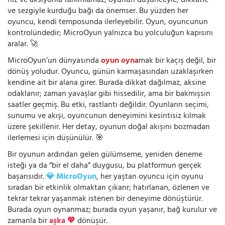
hız ve aksiyonla tanımlamaz; oyunun düşünceyle, dikkatle
ve sezgiyle kurduğu bağı da önemser. Bu yüzden her
oyuncu, kendi temposunda ilerleyebilir. Oyun, oyuncunun
kontrolündedir; MicroOyun yalnızca bu yolculuğun kapısını
aralar. 🚀
MicroOyun’un dünyasında
oyun oyna
mak bir kaçış değil, bir
dönüş yoludur. Oyuncu, günün karmaşasından uzaklaşırken
kendine ait bir alana girer. Burada dikkat dağılmaz, aksine
odaklanır; zaman yavaşlar gibi hissedilir, ama bir bakmışsın
saatler geçmiş. Bu etki, rastlantı değildir. Oyunların seçimi,
sunumu ve akışı, oyuncunun deneyimini kesintisiz kılmak
üzere şekillenir. Her detay, oyunun doğal akışını bozmadan
ilerlemesi için düşünülür. 🎯
Bir oyunun ardından gelen gülümseme, yeniden deneme
isteği ya da “bir el daha” duygusu, bu platformun gerçek
başarısıdır.
💎 MicroOyun
, her yaştan oyuncu için oyunu
sıradan bir etkinlik olmaktan çıkarır; hatırlanan, özlenen ve
tekrar tekrar yaşanmak istenen bir deneyime dönüştürür.
Burada oyun oynanmaz; burada oyun yaşanır, bağ kurulur ve
zamanla bir
aşka 💖
dönüşür.