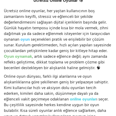
Ücretsiz Online Oyunlar 🦄
Ücretsiz online oyunlar, her yaştan kullanıcının boş
zamanlarını keyifli, stressiz ve eğlenceli bir şekilde
değerlendirmesini sağlayan dijital içeriklerin başında gelir.
Günlük hayatın temposu içinde kısa bir mola vermek, zihni
dağıtmak ya da sadece eğlenmek isteyenler için tarayıcıdan
oynanan
oyun
seçenekleri pratik ve erişilebilir bir çözüm
sunar. Kurulum gerektirmeden, hızlı açılan yapıları sayesinde
çocuklardan yetişkinlere kadar geniş bir kitleye hitap eder.
Oyun oynamak
, artık sadece eğlence değil; aynı zamanda
refleks geliştirme, dikkat toplama ve problem çözme gibi
becerileri destekleyen bir alışkanlık haline gelmiştir. 🧠
Online oyun dünyası, farklı ilgi alanlarına ve oyun
alışkanlıklarına göre şekillenen geniş bir yelpazeye sahiptir.
Kimi kullanıcılar hızlı ve aksiyon dolu oyunları tercih
ederken, kimileri daha sakin, düşünmeye dayalı ya da
eğlenceli vakit geçirmeye odaklanan
online oyunlar
ı seçer.
Bu çeşitlilik sayesinde herkes kendine uygun bir oyun
bulabilir. Kısa süreli oyunlar anlık eğlence sağlarken, daha