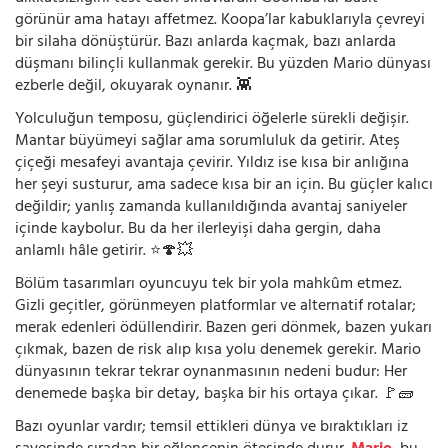
görünür ama hatayı affetmez. Koopa’lar kabuklarıyla çevreyi
bir silaha dönüştürür. Bazı anlarda kaçmak, bazı anlarda
düşmanı bilinçli kullanmak gerekir. Bu yüzden Mario dünyası
ezberle değil, okuyarak oynanır. 👾
Yolculuğun temposu, güçlendirici öğelerle sürekli değişir.
Mantar büyümeyi sağlar ama sorumluluk da getirir. Ateş
çiçeği mesafeyi avantaja çevirir. Yıldız ise kısa bir anlığına
her şeyi susturur, ama sadece kısa bir an için. Bu güçler kalıcı
değildir; yanlış zamanda kullanıldığında avantaj saniyeler
içinde kaybolur. Bu da her ilerleyişi daha gergin, daha
anlamlı hâle getirir. ⭐🍄💥
Bölüm tasarımları oyuncuyu tek bir yola mahkûm etmez.
Gizli geçitler, görünmeyen platformlar ve alternatif rotalar;
merak edenleri ödüllendirir. Bazen geri dönmek, bazen yukarı
çıkmak, bazen de risk alıp kısa yolu denemek gerekir. Mario
dünyasının tekrar tekrar oynanmasının nedeni budur: Her
denemede başka bir detay, başka bir his ortaya çıkar. 🚩🧱
Bazı oyunlar vardır; temsil ettikleri dünya ve bıraktıkları iz