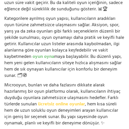
uzun süre vakit geçirir. Bu da kaliteli oyun içeriğinin, sadece
eğlence değil süreklilik de sunduğunu gösterir. 📊🏆
Kategorilere ayrılmış oyun yapısı, kullanıcıların aradıkları
oyun türüne zahmetsizce ulaşmasını sağlar. Aksiyon, spor,
yarış ya da zeka oyunları gibi farklı seçeneklerin düzenli bir
şekilde sunulması, oyun oynamayı daha pratik ve keyifli hale
getirir. Kullanıcılar uzun listeler arasında kaybolmadan, ilgi
alanlarına göre oyunları kolayca keşfedebilir ve vakit
kaybetmeden
oyun oyna
maya başlayabilir. Bu düzenli yapı,
hem yeni gelen kullanıcıların siteye hızlıca alışmasını sağlar
hem de sık oynayan kullanıcılar için konforlu bir deneyim
sunar. 🗂️🧭
Microoyun, bunları ve daha fazlasını dikkate alarak
hazırlanmış bir oyun platformu olarak, kullanıcıların ihtiyaç
duyduğu oyunlara zahmetsizce ulaşmasını hedefler. Farklı
türlerde sunulan
ücretsiz online oyunlar
, hem kısa süreli
hem de uzun soluklu oyun deneyimleri arayan kullanıcılar
için geniş bir seçenek sunar. Bu yapı sayesinde oyun
oynamak, planlı ve keyifli bir deneyime dönüşür. ✨