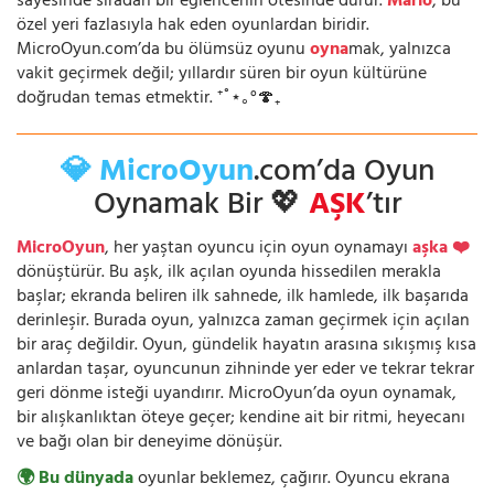
sayesinde sıradan bir eğlencenin ötesinde durur.
Mario
, bu
özel yeri fazlasıyla hak eden oyunlardan biridir.
MicroOyun.com’da bu ölümsüz oyunu
oyna
mak, yalnızca
vakit geçirmek değil; yıllardır süren bir oyun kültürüne
doğrudan temas etmektir. ⁺˚⋆｡°🍄₊
💎 MicroOyun
.com’da Oyun
Oynamak Bir 💖
AŞK
’tır
MicroOyun
, her yaştan oyuncu için oyun oynamayı
aşka ❤️
dönüştürür. Bu aşk, ilk açılan oyunda hissedilen merakla
başlar; ekranda beliren ilk sahnede, ilk hamlede, ilk başarıda
derinleşir. Burada oyun, yalnızca zaman geçirmek için açılan
bir araç değildir. Oyun, gündelik hayatın arasına sıkışmış kısa
anlardan taşar, oyuncunun zihninde yer eder ve tekrar tekrar
geri dönme isteği uyandırır. MicroOyun’da oyun oynamak,
bir alışkanlıktan öteye geçer; kendine ait bir ritmi, heyecanı
ve bağı olan bir deneyime dönüşür.
🌍 Bu dünyada
oyunlar beklemez, çağırır. Oyuncu ekrana