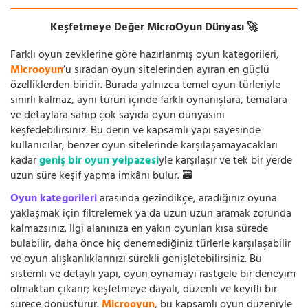
Keşfetmeye Değer MicroOyun Dünyası 🚀
Farklı oyun zevklerine göre hazırlanmış oyun kategorileri,
Microoyun
’u sıradan oyun sitelerinden ayıran en güçlü
özelliklerden biridir. Burada yalnızca temel oyun türleriyle
sınırlı kalmaz, aynı türün içinde farklı oynanışlara, temalara
ve detaylara sahip çok sayıda oyun dünyasını
keşfedebilirsiniz. Bu derin ve kapsamlı yapı sayesinde
kullanıcılar, benzer oyun sitelerinde karşılaşamayacakları
kadar
geniş bir oyun yelpazesi
yle karşılaşır ve tek bir yerde
uzun süre keşif yapma imkânı bulur. 🗃️
Oyun kategorileri
arasında gezindikçe, aradığınız oyuna
yaklaşmak için filtrelemek ya da uzun uzun aramak zorunda
kalmazsınız. İlgi alanınıza en yakın oyunları kısa sürede
bulabilir, daha önce hiç denemediğiniz türlerle karşılaşabilir
ve oyun alışkanlıklarınızı sürekli genişletebilirsiniz. Bu
sistemli ve detaylı yapı, oyun oynamayı rastgele bir deneyim
olmaktan çıkarır; keşfetmeye dayalı, düzenli ve keyifli bir
sürece dönüştürür.
Microoyun
, bu kapsamlı oyun düzeniyle