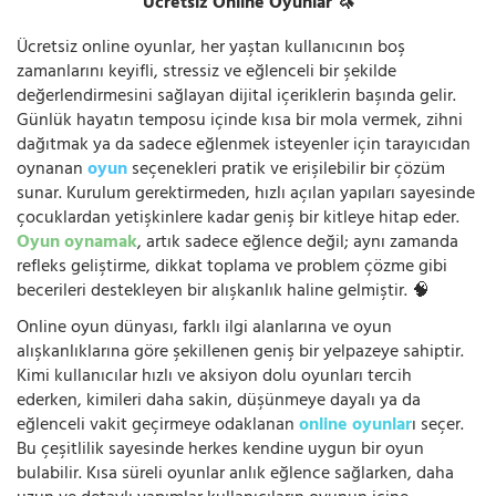
Ücretsiz Online Oyunlar 🦄
Ücretsiz online oyunlar, her yaştan kullanıcının boş
zamanlarını keyifli, stressiz ve eğlenceli bir şekilde
değerlendirmesini sağlayan dijital içeriklerin başında gelir.
Günlük hayatın temposu içinde kısa bir mola vermek, zihni
dağıtmak ya da sadece eğlenmek isteyenler için tarayıcıdan
oynanan
oyun
seçenekleri pratik ve erişilebilir bir çözüm
sunar. Kurulum gerektirmeden, hızlı açılan yapıları sayesinde
çocuklardan yetişkinlere kadar geniş bir kitleye hitap eder.
Oyun oynamak
, artık sadece eğlence değil; aynı zamanda
refleks geliştirme, dikkat toplama ve problem çözme gibi
becerileri destekleyen bir alışkanlık haline gelmiştir. 🧠
Online oyun dünyası, farklı ilgi alanlarına ve oyun
alışkanlıklarına göre şekillenen geniş bir yelpazeye sahiptir.
Kimi kullanıcılar hızlı ve aksiyon dolu oyunları tercih
ederken, kimileri daha sakin, düşünmeye dayalı ya da
eğlenceli vakit geçirmeye odaklanan
online oyunlar
ı seçer.
Bu çeşitlilik sayesinde herkes kendine uygun bir oyun
bulabilir. Kısa süreli oyunlar anlık eğlence sağlarken, daha