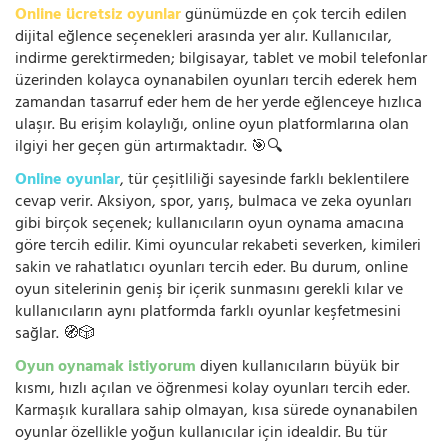
Online ücretsiz oyunlar
günümüzde en çok tercih edilen
dijital eğlence seçenekleri arasında yer alır. Kullanıcılar,
indirme gerektirmeden; bilgisayar, tablet ve mobil telefonlar
üzerinden kolayca oynanabilen oyunları tercih ederek hem
zamandan tasarruf eder hem de her yerde eğlenceye hızlıca
ulaşır. Bu erişim kolaylığı, online oyun platformlarına olan
ilgiyi her geçen gün artırmaktadır. 🎯🔍
Online oyunlar
, tür çeşitliliği sayesinde farklı beklentilere
cevap verir. Aksiyon, spor, yarış, bulmaca ve zeka oyunları
gibi birçok seçenek; kullanıcıların oyun oynama amacına
göre tercih edilir. Kimi oyuncular rekabeti severken, kimileri
sakin ve rahatlatıcı oyunları tercih eder. Bu durum, online
oyun sitelerinin geniş bir içerik sunmasını gerekli kılar ve
kullanıcıların aynı platformda farklı oyunlar keşfetmesini
sağlar. 🧭🎲
Oyun oynamak istiyorum
diyen kullanıcıların büyük bir
kısmı, hızlı açılan ve öğrenmesi kolay oyunları tercih eder.
Karmaşık kurallara sahip olmayan, kısa sürede oynanabilen
oyunlar özellikle yoğun kullanıcılar için idealdir. Bu tür