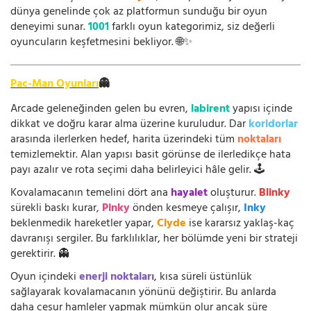
dünya genelinde çok az platformun sunduğu bir oyun
deneyimi sunar.
1001
farklı oyun kategorimiz, siz değerli
oyuncuların keşfetmesini bekliyor. 🌐✨
Pac-Man Oyunları
👻
Arcade geleneğinden gelen bu evren,
labirent
yapısı içinde
dikkat ve doğru karar alma üzerine kuruludur. Dar
koridorlar
arasında ilerlerken hedef, harita üzerindeki tüm
noktaları
temizlemektir. Alan yapısı basit görünse de ilerledikçe hata
payı azalır ve rota seçimi daha belirleyici hâle gelir. 🕹️
Kovalamacanın temelini dört ana
hayalet
oluşturur.
Blinky
sürekli baskı kurar,
Pinky
önden kesmeye çalışır,
Inky
beklenmedik hareketler yapar,
Clyde
ise kararsız yaklaş-kaç
davranışı sergiler. Bu farklılıklar, her bölümde yeni bir strateji
gerektirir. 👻
Oyun içindeki
enerji noktaları
, kısa süreli üstünlük
sağlayarak kovalamacanın yönünü değiştirir. Bu anlarda
daha cesur hamleler yapmak mümkün olur ancak süre