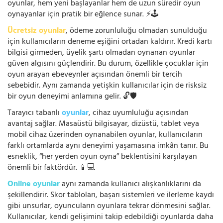
oyunlar, hem yeni başlayanlar hem de uzun süredir oyun
oynayanlar için pratik bir eğlence sunar. ⚡🕹️
Ücretsiz oyunlar
, ödeme zorunluluğu olmadan sunulduğu
için kullanıcıların deneme eşiğini ortadan kaldırır. Kredi kartı
bilgisi girmeden, üyelik şartı olmadan oynanan oyunlar
güven algısını güçlendirir. Bu durum, özellikle çocuklar için
oyun arayan ebeveynler açısından önemli bir tercih
sebebidir. Aynı zamanda yetişkin kullanıcılar için de risksiz
bir oyun deneyimi anlamına gelir. 🔓🛡️
Tarayıcı tabanlı
oyunlar
, cihaz uyumluluğu açısından
avantaj sağlar. Masaüstü bilgisayar, dizüstü, tablet veya
mobil cihaz üzerinden oynanabilen oyunlar, kullanıcıların
farklı ortamlarda aynı deneyimi yaşamasına imkân tanır. Bu
esneklik, “her yerden oyun oyna” beklentisini karşılayan
önemli bir faktördür. 📱💻
Online oyunlar
aynı zamanda kullanıcı alışkanlıklarını da
şekillendirir. Skor tabloları, başarı sistemleri ve ilerleme kaydı
gibi unsurlar, oyuncuların oyunlara tekrar dönmesini sağlar.
Kullanıcılar, kendi gelişimini takip edebildiği oyunlarda daha