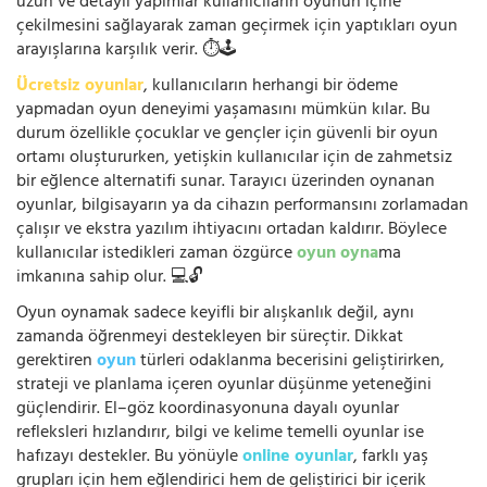
uzun ve detaylı yapımlar kullanıcıların oyunun içine
çekilmesini sağlayarak zaman geçirmek için yaptıkları oyun
arayışlarına karşılık verir. ⏱️🕹️
Ücretsiz oyunlar
, kullanıcıların herhangi bir ödeme
yapmadan oyun deneyimi yaşamasını mümkün kılar. Bu
durum özellikle çocuklar ve gençler için güvenli bir oyun
ortamı oluştururken, yetişkin kullanıcılar için de zahmetsiz
bir eğlence alternatifi sunar. Tarayıcı üzerinden oynanan
oyunlar, bilgisayarın ya da cihazın performansını zorlamadan
çalışır ve ekstra yazılım ihtiyacını ortadan kaldırır. Böylece
kullanıcılar istedikleri zaman özgürce
oyun oyna
ma
imkanına sahip olur. 💻🔓
Oyun oynamak sadece keyifli bir alışkanlık değil, aynı
zamanda öğrenmeyi destekleyen bir süreçtir. Dikkat
gerektiren
oyun
türleri odaklanma becerisini geliştirirken,
strateji ve planlama içeren oyunlar düşünme yeteneğini
güçlendirir. El–göz koordinasyonuna dayalı oyunlar
refleksleri hızlandırır, bilgi ve kelime temelli oyunlar ise
hafızayı destekler. Bu yönüyle
online oyunlar
, farklı yaş
grupları için hem eğlendirici hem de geliştirici bir içerik