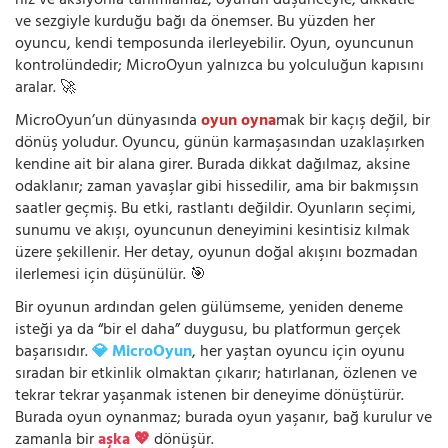
hız ve aksiyonla tanımlamaz; oyunun düşünceyle, dikkatle
ve sezgiyle kurduğu bağı da önemser. Bu yüzden her
oyuncu, kendi temposunda ilerleyebilir. Oyun, oyuncunun
kontrolündedir; MicroOyun yalnızca bu yolculuğun kapısını
aralar. 🚀
MicroOyun’un dünyasında
oyun oyna
mak bir kaçış değil, bir
dönüş yoludur. Oyuncu, günün karmaşasından uzaklaşırken
kendine ait bir alana girer. Burada dikkat dağılmaz, aksine
odaklanır; zaman yavaşlar gibi hissedilir, ama bir bakmışsın
saatler geçmiş. Bu etki, rastlantı değildir. Oyunların seçimi,
sunumu ve akışı, oyuncunun deneyimini kesintisiz kılmak
üzere şekillenir. Her detay, oyunun doğal akışını bozmadan
ilerlemesi için düşünülür. 🎯
Bir oyunun ardından gelen gülümseme, yeniden deneme
isteği ya da “bir el daha” duygusu, bu platformun gerçek
başarısıdır.
💎 MicroOyun
, her yaştan oyuncu için oyunu
sıradan bir etkinlik olmaktan çıkarır; hatırlanan, özlenen ve
tekrar tekrar yaşanmak istenen bir deneyime dönüştürür.
Burada oyun oynanmaz; burada oyun yaşanır, bağ kurulur ve
zamanla bir
aşka 💖
dönüşür.