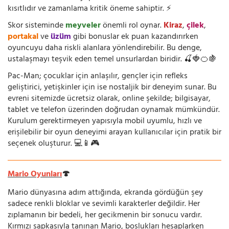
kısıtlıdır ve zamanlama kritik öneme sahiptir. ⚡
Skor sisteminde
meyveler
önemli rol oynar.
Kiraz
,
çilek
,
portakal
ve
üzüm
gibi bonuslar ek puan kazandırırken
oyuncuyu daha riskli alanlara yönlendirebilir. Bu denge,
ustalaşmayı teşvik eden temel unsurlardan biridir. 🍒🍓🍊🍇
Pac-Man; çocuklar için anlaşılır, gençler için refleks
geliştirici, yetişkinler için ise nostaljik bir deneyim sunar. Bu
evreni sitemizde ücretsiz olarak, online şekilde; bilgisayar,
tablet ve telefon üzerinden doğrudan oynamak mümkündür.
Kurulum gerektirmeyen yapısıyla mobil uyumlu, hızlı ve
erişilebilir bir oyun deneyimi arayan kullanıcılar için pratik bir
seçenek oluşturur. 💻📱🎮
Mario Oyunları
🍄
Mario dünyasına adım attığında, ekranda gördüğün şey
sadece renkli bloklar ve sevimli karakterler değildir. Her
zıplamanın bir bedeli, her gecikmenin bir sonucu vardır.
Kırmızı şapkasıyla tanınan Mario, boşlukları hesaplarken