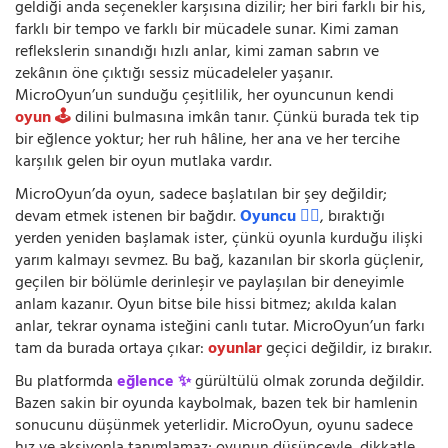
geldiği anda seçenekler karşısına dizilir; her biri farklı bir his,
farklı bir tempo ve farklı bir mücadele sunar. Kimi zaman
reflekslerin sınandığı hızlı anlar, kimi zaman sabrın ve
zekânın öne çıktığı sessiz mücadeleler yaşanır.
MicroOyun’un sunduğu çeşitlilik, her oyuncunun kendi
oyun 🕹️
dilini bulmasına imkân tanır. Çünkü burada tek tip
bir eğlence yoktur; her ruh hâline, her ana ve her tercihe
karşılık gelen bir oyun mutlaka vardır.
MicroOyun’da oyun, sadece başlatılan bir şey değildir;
devam etmek istenen bir bağdır.
Oyuncu 🧍‍♂️
, bıraktığı
yerden yeniden başlamak ister, çünkü oyunla kurduğu ilişki
yarım kalmayı sevmez. Bu bağ, kazanılan bir skorla güçlenir,
geçilen bir bölümle derinleşir ve paylaşılan bir deneyimle
anlam kazanır. Oyun bitse bile hissi bitmez; akılda kalan
anlar, tekrar oynama isteğini canlı tutar. MicroOyun’un farkı
tam da burada ortaya çıkar:
oyunlar
geçici değildir, iz bırakır.
Bu platformda
eğlence ✨
gürültülü olmak zorunda değildir.
Bazen sakin bir oyunda kaybolmak, bazen tek bir hamlenin
sonucunu düşünmek yeterlidir. MicroOyun, oyunu sadece