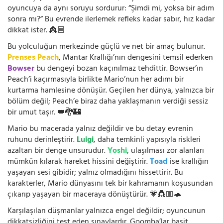
oyuncuya da aynı soruyu sordurur: “Şimdi mi, yoksa bir adım
sonra mı?” Bu evrende ilerlemek refleks kadar sabır, hız kadar
dikkat ister. 👸🏼
Bu yolculuğun merkezinde güçlü ve net bir amaç bulunur.
Prenses Peach
, Mantar Krallığı’nın dengesini temsil ederken
Bowser
bu dengeyi bozan kaçınılmaz tehdittir. Bowser’ın
Peach’i kaçırmasıyla birlikte Mario’nun her adımı bir
kurtarma hamlesine dönüşür. Geçilen her dünya, yalnızca bir
bölüm değil; Peach’e biraz daha yaklaşmanın verdiği sessiz
bir umut taşır. 👑🐉🏰
Mario bu macerada yalnız değildir ve bu detay evrenin
ruhunu derinleştirir.
Luigi
, daha temkinli yapısıyla riskleri
azaltan bir denge unsurudur.
Yoshi
, ulaşılması zor alanları
mümkün kılarak hareket hissini değiştirir.
Toad
ise krallığın
yaşayan sesi gibidir; yalnız olmadığını hissettirir. Bu
karakterler, Mario dünyasını tek bir kahramanın koşusundan
çıkarıp yaşayan bir maceraya dönüştürür. 💗👸🏼🐢
Karşılaşılan düşmanlar yalnızca engel değildir; oyuncunun
dikkatsizliğini test eden sınavlardır. Goomba’lar basit