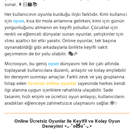
sunar. 👩🏻‍🏫📚
Her kullanıcının oyunla kurduğu ilişki farklıdır. Kimi kullanıcı
için
oyun
, kısa bir mola anlamına gelirken; kimi için günün
yorgunluğunu atmanın en keyifli yoludur. Çocuklar için
renkli ve eğlenceli dünyalar sunan oyunlar, yetişkinler için
stres azaltıcı bir etki yaratır. Online oyunlar, tek başına
oynanabildiği gibi arkadaşlarla birlikte keyifli vakit
geçirmenin de bir yolu olabilir. 🎭🎉
Microoyun, bu geniş
oyun
dünyasını tek bir çatı altında
toplayarak kullanıcılara düzenli, anlaşılır ve kolay erişilebilir
bir deneyim sunmayı amaçlar. Farklı zevk ve yaş gruplarına
hitap eden
ücretsiz online oyunlar
sayesinde herkes kendi
ilgi alanına uygun içeriklere rahatlıkla ulaşabilir. Sade
tasarım, hızlı erişim ve ücretsiz oyun anlayışı, kullanıcıların
aradıkları eğlenceye zahmetsizce ulaşmasını sağlar. 🌐✨
Online Ücretsiz Oyunlar ile Keyifli ve Kolay Oyun
Deneyimi ⋆｡‧˚ʚ🧸ɞ˚‧｡⋆