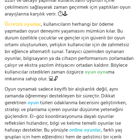
uzun ve detaylı yapımlar kullanıcıların oyunun içine
çekilmesini sağlayarak zaman geçirmek için yaptıkları oyun
arayışlarına karşılık verir. ⏱️🕹️
Ücretsiz oyunlar
, kullanıcıların herhangi bir ödeme
yapmadan oyun deneyimi yaşamasını mümkün kılar. Bu
durum özellikle çocuklar ve gençler için güvenli bir oyun
ortamı oluştururken, yetişkin kullanıcılar için de zahmetsiz
bir eğlence alternatifi sunar. Tarayıcı üzerinden oynanan
oyunlar, bilgisayarın ya da cihazın performansını zorlamadan
çalışır ve ekstra yazılım ihtiyacını ortadan kaldırır. Böylece
kullanıcılar istedikleri zaman özgürce
oyun oyna
ma
imkanına sahip olur. 💻🔓
Oyun oynamak sadece keyifli bir alışkanlık değil, aynı
zamanda öğrenmeyi destekleyen bir süreçtir. Dikkat
gerektiren
oyun
türleri odaklanma becerisini geliştirirken,
strateji ve planlama içeren oyunlar düşünme yeteneğini
güçlendirir. El–göz koordinasyonuna dayalı oyunlar
refleksleri hızlandırır, bilgi ve kelime temelli oyunlar ise
hafızayı destekler. Bu yönüyle
online oyunlar
, farklı yaş
grupları için hem eğlendirici hem de geliştirici bir içerik