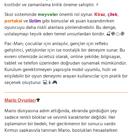
kısıtlıdır ve zamanlama kritik öneme sahiptir. ⚡
Skor sisteminde
meyveler
önemli rol oynar.
Kiraz
,
çilek
,
portakal
ve
üzüm
gibi bonuslar ek puan kazandırırken
oyuncuyu daha riskli alanlara yönlendirebilir. Bu denge,
ustalaşmayı teşvik eden temel unsurlardan biridir. 🍒🍓🍊🍇
Pac-Man; çocuklar için anlaşılır, gençler için refleks
geliştirici, yetişkinler için ise nostaljik bir deneyim sunar. Bu
evreni sitemizde ücretsiz olarak, online şekilde; bilgisayar,
tablet ve telefon üzerinden doğrudan oynamak mümkündür.
Kurulum gerektirmeyen yapısıyla mobil uyumlu, hızlı ve
erişilebilir bir oyun deneyimi arayan kullanıcılar için pratik bir
seçenek oluşturur. 💻📱🎮
Mario Oyunları
🍄
Mario dünyasına adım attığında, ekranda gördüğün şey
sadece renkli bloklar ve sevimli karakterler değildir. Her
zıplamanın bir bedeli, her gecikmenin bir sonucu vardır.
Kırmızı şapkasıyla tanınan Mario, boşlukları hesaplarken