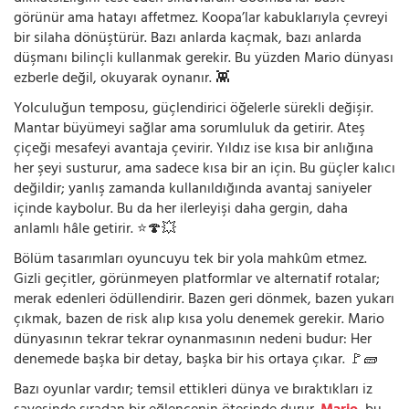
görünür ama hatayı affetmez. Koopa’lar kabuklarıyla çevreyi
bir silaha dönüştürür. Bazı anlarda kaçmak, bazı anlarda
düşmanı bilinçli kullanmak gerekir. Bu yüzden Mario dünyası
ezberle değil, okuyarak oynanır. 👾
Yolculuğun temposu, güçlendirici öğelerle sürekli değişir.
Mantar büyümeyi sağlar ama sorumluluk da getirir. Ateş
çiçeği mesafeyi avantaja çevirir. Yıldız ise kısa bir anlığına
her şeyi susturur, ama sadece kısa bir an için. Bu güçler kalıcı
değildir; yanlış zamanda kullanıldığında avantaj saniyeler
içinde kaybolur. Bu da her ilerleyişi daha gergin, daha
anlamlı hâle getirir. ⭐🍄💥
Bölüm tasarımları oyuncuyu tek bir yola mahkûm etmez.
Gizli geçitler, görünmeyen platformlar ve alternatif rotalar;
merak edenleri ödüllendirir. Bazen geri dönmek, bazen yukarı
çıkmak, bazen de risk alıp kısa yolu denemek gerekir. Mario
dünyasının tekrar tekrar oynanmasının nedeni budur: Her
denemede başka bir detay, başka bir his ortaya çıkar. 🚩🧱
Bazı oyunlar vardır; temsil ettikleri dünya ve bıraktıkları iz