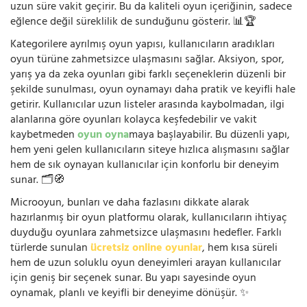
uzun süre vakit geçirir. Bu da kaliteli oyun içeriğinin, sadece
eğlence değil süreklilik de sunduğunu gösterir. 📊🏆
Kategorilere ayrılmış oyun yapısı, kullanıcıların aradıkları
oyun türüne zahmetsizce ulaşmasını sağlar. Aksiyon, spor,
yarış ya da zeka oyunları gibi farklı seçeneklerin düzenli bir
şekilde sunulması, oyun oynamayı daha pratik ve keyifli hale
getirir. Kullanıcılar uzun listeler arasında kaybolmadan, ilgi
alanlarına göre oyunları kolayca keşfedebilir ve vakit
kaybetmeden
oyun oyna
maya başlayabilir. Bu düzenli yapı,
hem yeni gelen kullanıcıların siteye hızlıca alışmasını sağlar
hem de sık oynayan kullanıcılar için konforlu bir deneyim
sunar. 🗂️🧭
Microoyun, bunları ve daha fazlasını dikkate alarak
hazırlanmış bir oyun platformu olarak, kullanıcıların ihtiyaç
duyduğu oyunlara zahmetsizce ulaşmasını hedefler. Farklı
türlerde sunulan
ücretsiz online oyunlar
, hem kısa süreli
hem de uzun soluklu oyun deneyimleri arayan kullanıcılar
için geniş bir seçenek sunar. Bu yapı sayesinde oyun
oynamak, planlı ve keyifli bir deneyime dönüşür. ✨