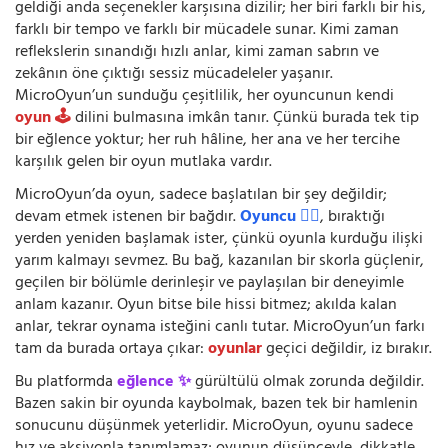
geldiği anda seçenekler karşısına dizilir; her biri farklı bir his,
farklı bir tempo ve farklı bir mücadele sunar. Kimi zaman
reflekslerin sınandığı hızlı anlar, kimi zaman sabrın ve
zekânın öne çıktığı sessiz mücadeleler yaşanır.
MicroOyun’un sunduğu çeşitlilik, her oyuncunun kendi
oyun 🕹️
dilini bulmasına imkân tanır. Çünkü burada tek tip
bir eğlence yoktur; her ruh hâline, her ana ve her tercihe
karşılık gelen bir oyun mutlaka vardır.
MicroOyun’da oyun, sadece başlatılan bir şey değildir;
devam etmek istenen bir bağdır.
Oyuncu 🧍‍♂️
, bıraktığı
yerden yeniden başlamak ister, çünkü oyunla kurduğu ilişki
yarım kalmayı sevmez. Bu bağ, kazanılan bir skorla güçlenir,
geçilen bir bölümle derinleşir ve paylaşılan bir deneyimle
anlam kazanır. Oyun bitse bile hissi bitmez; akılda kalan
anlar, tekrar oynama isteğini canlı tutar. MicroOyun’un farkı
tam da burada ortaya çıkar:
oyunlar
geçici değildir, iz bırakır.
Bu platformda
eğlence ✨
gürültülü olmak zorunda değildir.
Bazen sakin bir oyunda kaybolmak, bazen tek bir hamlenin
sonucunu düşünmek yeterlidir. MicroOyun, oyunu sadece