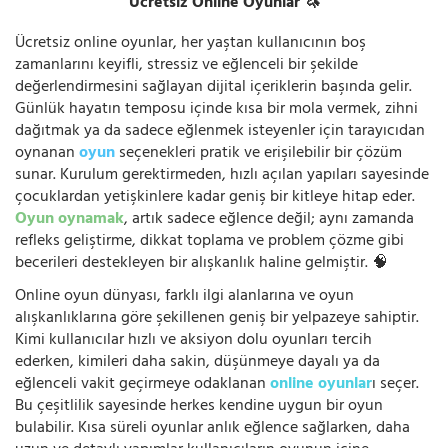
Ücretsiz Online Oyunlar 🦄
Ücretsiz online oyunlar, her yaştan kullanıcının boş
zamanlarını keyifli, stressiz ve eğlenceli bir şekilde
değerlendirmesini sağlayan dijital içeriklerin başında gelir.
Günlük hayatın temposu içinde kısa bir mola vermek, zihni
dağıtmak ya da sadece eğlenmek isteyenler için tarayıcıdan
oynanan
oyun
seçenekleri pratik ve erişilebilir bir çözüm
sunar. Kurulum gerektirmeden, hızlı açılan yapıları sayesinde
çocuklardan yetişkinlere kadar geniş bir kitleye hitap eder.
Oyun oynamak
, artık sadece eğlence değil; aynı zamanda
refleks geliştirme, dikkat toplama ve problem çözme gibi
becerileri destekleyen bir alışkanlık haline gelmiştir. 🧠
Online oyun dünyası, farklı ilgi alanlarına ve oyun
alışkanlıklarına göre şekillenen geniş bir yelpazeye sahiptir.
Kimi kullanıcılar hızlı ve aksiyon dolu oyunları tercih
ederken, kimileri daha sakin, düşünmeye dayalı ya da
eğlenceli vakit geçirmeye odaklanan
online oyunlar
ı seçer.
Bu çeşitlilik sayesinde herkes kendine uygun bir oyun
bulabilir. Kısa süreli oyunlar anlık eğlence sağlarken, daha