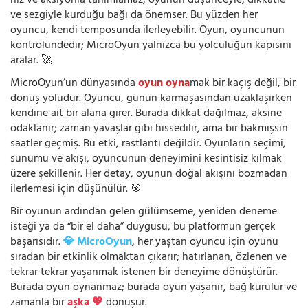
hız ve aksiyonla tanımlamaz; oyunun düşünceyle, dikkatle
ve sezgiyle kurduğu bağı da önemser. Bu yüzden her
oyuncu, kendi temposunda ilerleyebilir. Oyun, oyuncunun
kontrolündedir; MicroOyun yalnızca bu yolculuğun kapısını
aralar. 🚀
MicroOyun’un dünyasında
oyun oyna
mak bir kaçış değil, bir
dönüş yoludur. Oyuncu, günün karmaşasından uzaklaşırken
kendine ait bir alana girer. Burada dikkat dağılmaz, aksine
odaklanır; zaman yavaşlar gibi hissedilir, ama bir bakmışsın
saatler geçmiş. Bu etki, rastlantı değildir. Oyunların seçimi,
sunumu ve akışı, oyuncunun deneyimini kesintisiz kılmak
üzere şekillenir. Her detay, oyunun doğal akışını bozmadan
ilerlemesi için düşünülür. 🎯
Bir oyunun ardından gelen gülümseme, yeniden deneme
isteği ya da “bir el daha” duygusu, bu platformun gerçek
başarısıdır.
💎 MicroOyun
, her yaştan oyuncu için oyunu
sıradan bir etkinlik olmaktan çıkarır; hatırlanan, özlenen ve
tekrar tekrar yaşanmak istenen bir deneyime dönüştürür.
Burada oyun oynanmaz; burada oyun yaşanır, bağ kurulur ve
zamanla bir
aşka 💖
dönüşür.