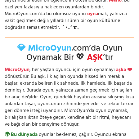
sayesinde sıradan bir eğlencenin ötesinde durur.
Mario
, bu
özel yeri fazlasıyla hak eden oyunlardan biridir.
MicroOyun.com’da bu ölümsüz oyunu
oyna
mak, yalnızca
vakit geçirmek değil; yıllardır süren bir oyun kültürüne
doğrudan temas etmektir. ⁺˚⋆｡°🍄₊
💎 MicroOyun
.com’da Oyun
Oynamak Bir 💖
AŞK
’tır
MicroOyun
, her yaştan oyuncu için oyun oynamayı
aşka ❤️
dönüştürür. Bu aşk, ilk açılan oyunda hissedilen merakla
başlar; ekranda beliren ilk sahnede, ilk hamlede, ilk başarıda
derinleşir. Burada oyun, yalnızca zaman geçirmek için açılan
bir araç değildir. Oyun, gündelik hayatın arasına sıkışmış kısa
anlardan taşar, oyuncunun zihninde yer eder ve tekrar tekrar
geri dönme isteği uyandırır. MicroOyun’da oyun oynamak,
bir alışkanlıktan öteye geçer; kendine ait bir ritmi, heyecanı
ve bağı olan bir deneyime dönüşür.
🌍 Bu dünyada
oyunlar beklemez, çağırır. Oyuncu ekrana