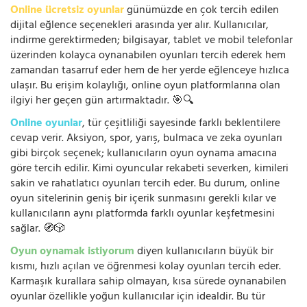
Online ücretsiz oyunlar
günümüzde en çok tercih edilen
dijital eğlence seçenekleri arasında yer alır. Kullanıcılar,
indirme gerektirmeden; bilgisayar, tablet ve mobil telefonlar
üzerinden kolayca oynanabilen oyunları tercih ederek hem
zamandan tasarruf eder hem de her yerde eğlenceye hızlıca
ulaşır. Bu erişim kolaylığı, online oyun platformlarına olan
ilgiyi her geçen gün artırmaktadır. 🎯🔍
Online oyunlar
, tür çeşitliliği sayesinde farklı beklentilere
cevap verir. Aksiyon, spor, yarış, bulmaca ve zeka oyunları
gibi birçok seçenek; kullanıcıların oyun oynama amacına
göre tercih edilir. Kimi oyuncular rekabeti severken, kimileri
sakin ve rahatlatıcı oyunları tercih eder. Bu durum, online
oyun sitelerinin geniş bir içerik sunmasını gerekli kılar ve
kullanıcıların aynı platformda farklı oyunlar keşfetmesini
sağlar. 🧭🎲
Oyun oynamak istiyorum
diyen kullanıcıların büyük bir
kısmı, hızlı açılan ve öğrenmesi kolay oyunları tercih eder.
Karmaşık kurallara sahip olmayan, kısa sürede oynanabilen
oyunlar özellikle yoğun kullanıcılar için idealdir. Bu tür