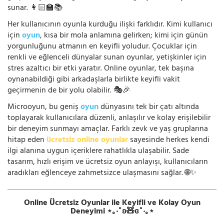
sunar. 👩🏻‍🏫📚
Her kullanıcının oyunla kurduğu ilişki farklıdır. Kimi kullanıcı
için
oyun
, kısa bir mola anlamına gelirken; kimi için günün
yorgunluğunu atmanın en keyifli yoludur. Çocuklar için
renkli ve eğlenceli dünyalar sunan oyunlar, yetişkinler için
stres azaltıcı bir etki yaratır. Online oyunlar, tek başına
oynanabildiği gibi arkadaşlarla birlikte keyifli vakit
geçirmenin de bir yolu olabilir. 🎭🎉
Microoyun, bu geniş
oyun
dünyasını tek bir çatı altında
toplayarak kullanıcılara düzenli, anlaşılır ve kolay erişilebilir
bir deneyim sunmayı amaçlar. Farklı zevk ve yaş gruplarına
hitap eden
ücretsiz online oyunlar
sayesinde herkes kendi
ilgi alanına uygun içeriklere rahatlıkla ulaşabilir. Sade
tasarım, hızlı erişim ve ücretsiz oyun anlayışı, kullanıcıların
aradıkları eğlenceye zahmetsizce ulaşmasını sağlar. 🌐✨
Online Ücretsiz Oyunlar ile Keyifli ve Kolay Oyun
Deneyimi ⋆｡‧˚ʚ🧸ɞ˚‧｡⋆