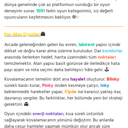
dünya genelinde çok az platformun sunduğu bir oyun
deneyimi sunar.
1001
farklı oyun kategorimiz, siz değerli
oyuncuların keşfetmesini bekliyor. 🌐✨
Pac-Man Oyunları
👻
Arcade geleneğinden gelen bu evren,
labirent
yapısı içinde
dikkat ve doğru karar alma üzerine kuruludur. Dar
koridorlar
arasında ilerlerken hedef, harita üzerindeki tüm
noktaları
temizlemektir. Alan yapısı basit görünse de ilerledikçe hata
payı azalır ve rota seçimi daha belirleyici hâle gelir. 🕹️
Kovalamacanın temelini dört ana
hayalet
oluşturur.
Blinky
sürekli baskı kurar,
Pinky
önden kesmeye çalışır,
Inky
beklenmedik hareketler yapar,
Clyde
ise kararsız yaklaş-kaç
davranışı sergiler. Bu farklılıklar, her bölümde yeni bir strateji
gerektirir. 👻
Oyun içindeki
enerji noktaları
, kısa süreli üstünlük
sağlayarak kovalamacanın yönünü değiştirir. Bu anlarda
daha cesur hamleler yapmak mümkün olur ancak süre