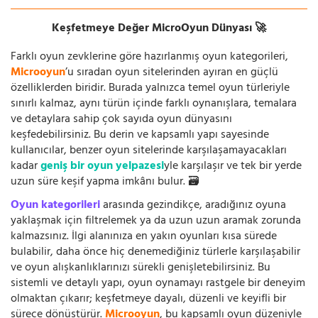
Keşfetmeye Değer MicroOyun Dünyası 🚀
Farklı oyun zevklerine göre hazırlanmış oyun kategorileri,
Microoyun
’u sıradan oyun sitelerinden ayıran en güçlü
özelliklerden biridir. Burada yalnızca temel oyun türleriyle
sınırlı kalmaz, aynı türün içinde farklı oynanışlara, temalara
ve detaylara sahip çok sayıda oyun dünyasını
keşfedebilirsiniz. Bu derin ve kapsamlı yapı sayesinde
kullanıcılar, benzer oyun sitelerinde karşılaşamayacakları
kadar
geniş bir oyun yelpazesi
yle karşılaşır ve tek bir yerde
uzun süre keşif yapma imkânı bulur. 🗃️
Oyun kategorileri
arasında gezindikçe, aradığınız oyuna
yaklaşmak için filtrelemek ya da uzun uzun aramak zorunda
kalmazsınız. İlgi alanınıza en yakın oyunları kısa sürede
bulabilir, daha önce hiç denemediğiniz türlerle karşılaşabilir
ve oyun alışkanlıklarınızı sürekli genişletebilirsiniz. Bu
sistemli ve detaylı yapı, oyun oynamayı rastgele bir deneyim
olmaktan çıkarır; keşfetmeye dayalı, düzenli ve keyifli bir
sürece dönüştürür.
Microoyun
, bu kapsamlı oyun düzeniyle