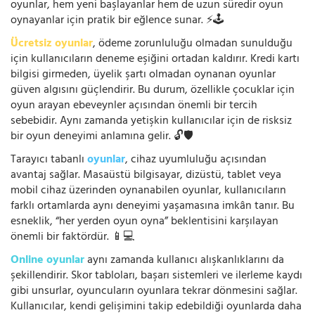
oyunlar, hem yeni başlayanlar hem de uzun süredir oyun
oynayanlar için pratik bir eğlence sunar. ⚡🕹️
Ücretsiz oyunlar
, ödeme zorunluluğu olmadan sunulduğu
için kullanıcıların deneme eşiğini ortadan kaldırır. Kredi kartı
bilgisi girmeden, üyelik şartı olmadan oynanan oyunlar
güven algısını güçlendirir. Bu durum, özellikle çocuklar için
oyun arayan ebeveynler açısından önemli bir tercih
sebebidir. Aynı zamanda yetişkin kullanıcılar için de risksiz
bir oyun deneyimi anlamına gelir. 🔓🛡️
Tarayıcı tabanlı
oyunlar
, cihaz uyumluluğu açısından
avantaj sağlar. Masaüstü bilgisayar, dizüstü, tablet veya
mobil cihaz üzerinden oynanabilen oyunlar, kullanıcıların
farklı ortamlarda aynı deneyimi yaşamasına imkân tanır. Bu
esneklik, “her yerden oyun oyna” beklentisini karşılayan
önemli bir faktördür. 📱💻
Online oyunlar
aynı zamanda kullanıcı alışkanlıklarını da
şekillendirir. Skor tabloları, başarı sistemleri ve ilerleme kaydı
gibi unsurlar, oyuncuların oyunlara tekrar dönmesini sağlar.
Kullanıcılar, kendi gelişimini takip edebildiği oyunlarda daha