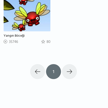
Yangın Böceği
35746
80
1