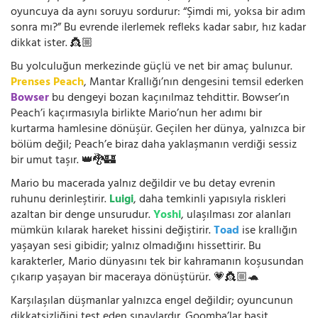
oyuncuya da aynı soruyu sordurur: “Şimdi mi, yoksa bir adım
sonra mı?” Bu evrende ilerlemek refleks kadar sabır, hız kadar
dikkat ister. 👸🏼
Bu yolculuğun merkezinde güçlü ve net bir amaç bulunur.
Prenses Peach
, Mantar Krallığı’nın dengesini temsil ederken
Bowser
bu dengeyi bozan kaçınılmaz tehdittir. Bowser’ın
Peach’i kaçırmasıyla birlikte Mario’nun her adımı bir
kurtarma hamlesine dönüşür. Geçilen her dünya, yalnızca bir
bölüm değil; Peach’e biraz daha yaklaşmanın verdiği sessiz
bir umut taşır. 👑🐉🏰
Mario bu macerada yalnız değildir ve bu detay evrenin
ruhunu derinleştirir.
Luigi
, daha temkinli yapısıyla riskleri
azaltan bir denge unsurudur.
Yoshi
, ulaşılması zor alanları
mümkün kılarak hareket hissini değiştirir.
Toad
ise krallığın
yaşayan sesi gibidir; yalnız olmadığını hissettirir. Bu
karakterler, Mario dünyasını tek bir kahramanın koşusundan
çıkarıp yaşayan bir maceraya dönüştürür. 💗👸🏼🐢
Karşılaşılan düşmanlar yalnızca engel değildir; oyuncunun
dikkatsizliğini test eden sınavlardır. Goomba’lar basit