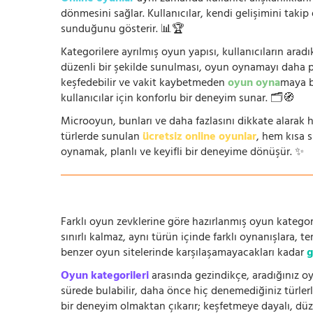
dönmesini sağlar. Kullanıcılar, kendi gelişimini takip
sunduğunu gösterir. 📊🏆
Kategorilere ayrılmış oyun yapısı, kullanıcıların arad
düzenli bir şekilde sunulması, oyun oynamayı daha prat
keşfedebilir ve vakit kaybetmeden
oyun oyna
maya b
kullanıcılar için konforlu bir deneyim sunar. 🗂️🧭
Microoyun, bunları ve daha fazlasını dikkate alarak h
türlerde sunulan
ücretsiz online oyunlar
, hem kısa 
oynamak, planlı ve keyifli bir deneyime dönüşür. ✨
Farklı oyun zevklerine göre hazırlanmış oyun kategori
sınırlı kalmaz, aynı türün içinde farklı oynanışlara, 
benzer oyun sitelerinde karşılaşamayacakları kadar
g
Oyun kategorileri
arasında gezindikçe, aradığınız oy
sürede bulabilir, daha önce hiç denemediğiniz türlerle
bir deneyim olmaktan çıkarır; keşfetmeye dayalı, düze