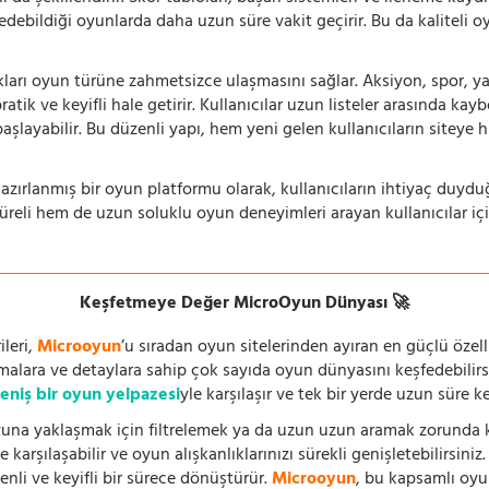
 edebildiği oyunlarda daha uzun süre vakit geçirir. Bu da kaliteli o
ıkları oyun türüne zahmetsizce ulaşmasını sağlar. Aksiyon, spor, yar
ik ve keyifli hale getirir. Kullanıcılar uzun listeler arasında kay
aşlayabilir. Bu düzenli yapı, hem yeni gelen kullanıcıların siteye 
azırlanmış bir oyun platformu olarak, kullanıcıların ihtiyaç duyd
süreli hem de uzun soluklu oyun deneyimleri arayan kullanıcılar iç
Keşfetmeye Değer MicroOyun Dünyası 🚀
leri,
Microoyun
’u sıradan oyun sitelerinden ayıran en güçlü özell
temalara ve detaylara sahip çok sayıda oyun dünyasını keşfedebilirs
eniş bir oyun yelpazesi
yle karşılaşır ve tek bir yerde uzun süre k
una yaklaşmak için filtrelemek ya da uzun uzun aramak zorunda kal
 karşılaşabilir ve oyun alışkanlıklarınızı sürekli genişletebilirsini
nli ve keyifli bir sürece dönüştürür.
Microoyun
, bu kapsamlı oy