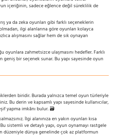
yun içeriğinin, sadece eğlence değil süreklilik de
ış ya da zeka oyunları gibi farklı seçeneklerin
bolmadan, ilgi alanlarına göre oyunları kolayca
hızlıca alışmasını sağlar hem de sık oynayan
uğu oyunlara zahmetsizce ulaşmasını hedefler. Farklı
in geniş bir seçenek sunar. Bu yapı sayesinde oyun
iklerden biridir. Burada yalnızca temel oyun türleriyle
iniz. Bu derin ve kapsamlı yapı sayesinde kullanıcılar,
eşif yapma imkânı bulur. 🗃️
mazsınız. İlgi alanınıza en yakın oyunları kısa
z. Bu sistemli ve detaylı yapı, oyun oynamayı rastgele
un düzeniyle dünya genelinde çok az platformun