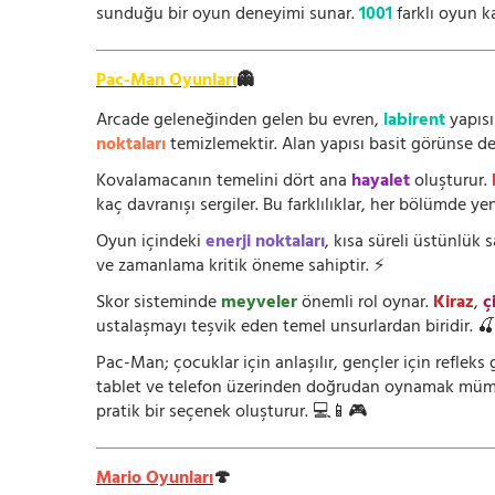
sunduğu bir oyun deneyimi sunar.
1001
farklı oyun k
Pac-Man Oyunları
👻
Arcade geleneğinden gelen bu evren,
labirent
yapısı
noktaları
temizlemektir. Alan yapısı basit görünse de i
Kovalamacanın temelini dört ana
hayalet
oluşturur.
kaç davranışı sergiler. Bu farklılıklar, her bölümde yeni
Oyun içindeki
enerji noktaları
, kısa süreli üstünlük
ve zamanlama kritik öneme sahiptir. ⚡
Skor sisteminde
meyveler
önemli rol oynar.
Kiraz
,
ç
ustalaşmayı teşvik eden temel unsurlardan biridir. 
Pac-Man; çocuklar için anlaşılır, gençler için refleks g
tablet ve telefon üzerinden doğrudan oynamak mümkün
pratik bir seçenek oluşturur. 💻📱🎮
Mario Oyunları
🍄