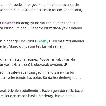
anın bir bedeli, her gecikmenin bir sonucu vardır.
onra mı?” Bu evrende ilerlemek refleks kadar sabır,
en
Bowser
bu dengeyi bozan kaçınılmaz tehdittir.
zca bir bölüm değil; Peach’e biraz daha yaklaşmanın
ltan bir denge unsurudur.
Yoshi
, ulaşılması zor alanları
kterler, Mario dünyasını tek bir kahramanın
nür ama hatayı affetmez. Koopa’lar kabuklarıyla
ünyası ezberle değil, okuyarak oynanır. 👾
 mesafeyi avantaja çevirir. Yıldız ise kısa bir
 saniyeler içinde kaybolur. Bu da her ilerleyişi daha
erak edenleri ödüllendirir. Bazen geri dönmek, bazen
r: Her denemede başka bir detay, başka bir his