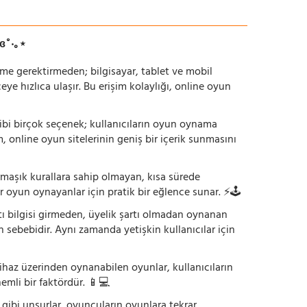
ɞ˚‧｡⋆
irme gerektirmeden; bilgisayar, tablet ve mobil
 hızlıca ulaşır. Bu erişim kolaylığı, online oyun
ı gibi birçok seçenek; kullanıcıların oyun oynama
m, online oyun sitelerinin geniş bir içerik sunmasını
armaşık kurallara sahip olmayan, kısa sürede
r oyun oynayanlar için pratik bir eğlence sunar. ⚡🕹️
tı bilgisi girmeden, üyelik şartı olmadan oynanan
 sebebidir. Aynı zamanda yetişkin kullanıcılar için
ihaz üzerinden oynanabilen oyunlar, kullanıcıların
emli bir faktördür. 📱💻
dı gibi unsurlar, oyuncuların oyunlara tekrar