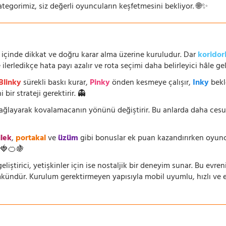
ategorimiz, siz değerli oyuncuların keşfetmesini bekliyor. 🌐✨
 içinde dikkat ve doğru karar alma üzerine kuruludur. Dar
koridor
lerledikçe hata payı azalır ve rota seçimi daha belirleyici hâle geli
Blinky
sürekli baskı kurar,
Pinky
önden kesmeye çalışır,
Inky
bekl
 bir strateji gerektirir. 👻
 sağlayarak kovalamacanın yönünü değiştirir. Bu anlarda daha ces
ilek
,
portakal
ve
üzüm
gibi bonuslar ek puan kazandırırken oyuncu
🍓🍊🍇
eliştirici, yetişkinler için ise nostaljik bir deneyim sunar. Bu evren
dür. Kurulum gerektirmeyen yapısıyla mobil uyumlu, hızlı ve erişi