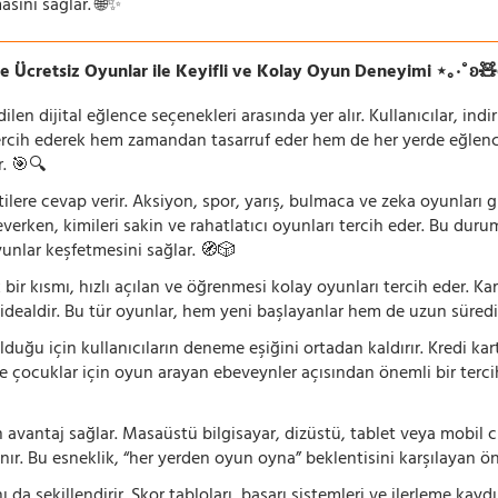
asını sağlar. 🌐✨
e Ücretsiz Oyunlar ile Keyifli ve Kolay Oyun Deneyimi ⋆｡‧˚ʚ
n dijital eğlence seçenekleri arasında yer alır. Kullanıcılar, ind
rcih ederek hem zamandan tasarruf eder hem de her yerde eğlenceye
r. 🎯🔍
lentilere cevap verir. Aksiyon, spor, yarış, bulmaca ve zeka oyunlar
verken, kimileri sakin ve rahatlatıcı oyunları tercih eder. Bu duru
oyunlar keşfetmesini sağlar. 🧭🎲
 bir kısmı, hızlı açılan ve öğrenmesi kolay oyunları tercih eder. K
 idealdir. Bu tür oyunlar, hem yeni başlayanlar hem de uzun süredi
ğu için kullanıcıların deneme eşiğini ortadan kaldırır. Kredi kar
le çocuklar için oyun arayan ebeveynler açısından önemli bir tercih
 avantaj sağlar. Masaüstü bilgisayar, dizüstü, tablet veya mobil c
ır. Bu esneklik, “her yerden oyun oyna” beklentisini karşılayan ön
 da şekillendirir. Skor tabloları, başarı sistemleri ve ilerleme kay