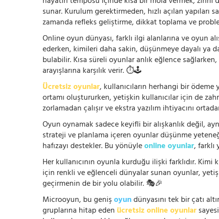
hayatın temposu içinde kısa bir mola vermek, zihni
sunar. Kurulum gerektirmeden, hızlı açılan yapıları s
zamanda refleks geliştirme, dikkat toplama ve problem
Online oyun dünyası, farklı ilgi alanlarına ve oyun alı
ederken, kimileri daha sakin, düşünmeye dayalı ya 
bulabilir. Kısa süreli oyunlar anlık eğlence sağlarke
arayışlarına karşılık verir. ⏱️🕹️
Ücretsiz oyunlar
, kullanıcıların herhangi bir ödem
ortamı oluştururken, yetişkin kullanıcılar için de za
zorlamadan çalışır ve ekstra yazılım ihtiyacını ortada
Oyun oynamak sadece keyifli bir alışkanlık değil, ay
strateji ve planlama içeren oyunlar düşünme yeteneğin
hafızayı destekler. Bu yönüyle
online oyunlar
, farklı
Her kullanıcının oyunla kurduğu ilişki farklıdır. Kimi k
için renkli ve eğlenceli dünyalar sunan oyunlar, yetişki
geçirmenin de bir yolu olabilir. 🎭🎉
Microoyun, bu geniş
oyun
dünyasını tek bir çatı altı
gruplarına hitap eden
ücretsiz online oyunlar
sayesin