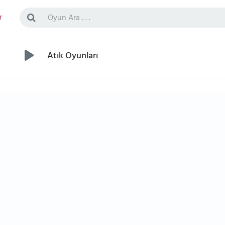
r
Atık Oyunları