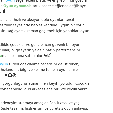
anan
oyun
seçenekleri pratik ve erişilebilir bir çözüm
r.
Oyun oynamak
, artık sadece eğlence değil; aynı
. 🧠
anıcılar hızlı ve aksiyon dolu oyunları tercih
çeşitlilik sayesinde herkes kendine uygun bir oyun
mesini sağlayarak zaman geçirmek için yaptıkları oyun
ikle çocuklar ve gençler için güvenli bir oyun
yunlar, bilgisayarın ya da cihazın performansını
a
ma imkanına sahip olur. 💻🔓
oyun
türleri odaklanma becerisini geliştirirken,
zlandırır, bilgi ve kelime temelli oyunlar ise
. 👩🏻‍🏫📚
nün yorgunluğunu atmanın en keyifli yoludur. Çocuklar
oynanabildiği gibi arkadaşlarla birlikte keyifli vakit
r bir deneyim sunmayı amaçlar. Farklı zevk ve yaş
 Sade tasarım, hızlı erişim ve ücretsiz oyun anlayışı,