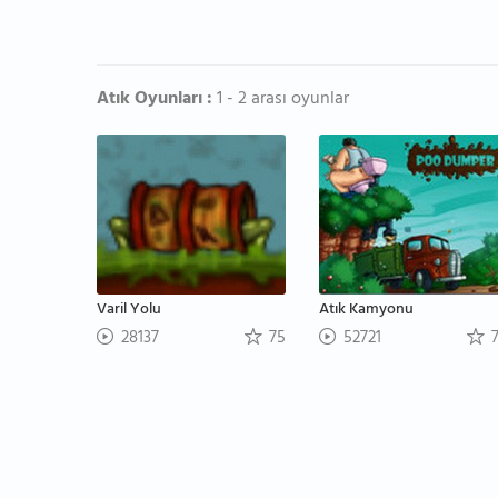
Atık Oyunları :
1 - 2 arası oyunlar
Varil Yolu
Atık Kamyonu
28137
75
52721
7