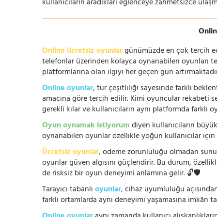
kullanıcıların aradıkları eğlenceye zahmetsizce ulaşm
Onlin
Online ücretsiz oyunlar
günümüzde en çok tercih edile
telefonlar üzerinden kolayca oynanabilen oyunları te
platformlarına olan ilgiyi her geçen gün artırmaktadı
Online oyunlar
, tür çeşitliliği sayesinde farklı bek
amacına göre tercih edilir. Kimi oyuncular rekabeti se
gerekli kılar ve kullanıcıların aynı platformda farklı 
Oyun oynamak istiyorum
diyen kullanıcıların büyük
oynanabilen oyunlar özellikle yoğun kullanıcılar için
Ücretsiz oyunlar
, ödeme zorunluluğu olmadan sunuldu
oyunlar güven algısını güçlendirir. Bu durum, özellik
de risksiz bir oyun deneyimi anlamına gelir. 🔓🛡️
Tarayıcı tabanlı
oyunlar
, cihaz uyumluluğu açısından
farklı ortamlarda aynı deneyimi yaşamasına imkân tan
Online oyunlar
aynı zamanda kullanıcı alışkanlıklarını