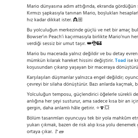
Mario dünyasına adım attığında, ekranda gördüğün şey
Kırmızı şapkasıyla tanınan Mario, boşlukları hesapla
hız kadar dikkat ister. 👸🏼
Bu yolculuğun merkezinde güçlü ve net bir amaç bu
Bowser’ın Peach’i kaçırmasıyla birlikte Mario’nun he
verdiği sessiz bir umut taşır. 👑🐉🏰
Mario bu macerada yalnız değildir ve bu detay evreni
mümkün kılarak hareket hissini değiştirir.
Toad
ise k
koşusundan çıkarıp yaşayan bir maceraya dönüştürü
Karşılaşılan düşmanlar yalnızca engel değildir; oyun
çevreyi bir silaha dönüştürür. Bazı anlarda kaçmak, 
Yolculuğun temposu, güçlendirici öğelerle sürekli değ
anlığına her şeyi susturur, ama sadece kısa bir an içi
gergin, daha anlamlı hâle getirir. ⭐🍄💥
Bölüm tasarımları oyuncuyu tek bir yola mahkûm etmez
yukarı çıkmak, bazen de risk alıp kısa yolu denemek
ortaya çıkar. 🚩🧱