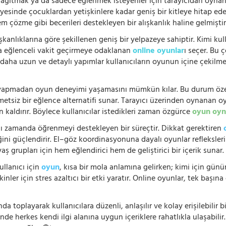
 dağıtmak ya da sadece eğlenmek isteyenler için tarayıcıdan oyn
ayesinde çocuklardan yetişkinlere kadar geniş bir kitleye hitap ede
 çözme gibi becerileri destekleyen bir alışkanlık haline gelmiştir
şkanlıklarına göre şekillenen geniş bir yelpazeye sahiptir. Kimi kull
da eğlenceli vakit geçirmeye odaklanan
online oyunlar
ı seçer. Bu 
n, daha uzun ve detaylı yapımlar kullanıcıların oyunun içine çekil
e yapmadan oyun deneyimi yaşamasını mümkün kılar. Bu durum özell
hmetsiz bir eğlence alternatifi sunar. Tarayıcı üzerinden oynanan o
n kaldırır. Böylece kullanıcılar istedikleri zaman özgürce
oyun oyn
nı zamanda öğrenmeyi destekleyen bir süreçtir. Dikkat gerektiren
i güçlendirir. El–göz koordinasyonuna dayalı oyunlar refleksleri hı
 yaş grupları için hem eğlendirici hem de geliştirici bir içerik sunar
ullanıcı için
oyun
, kısa bir mola anlamına gelirken; kimi için gü
nler için stres azaltıcı bir etki yaratır. Online oyunlar, tek başına 
nda toplayarak kullanıcılara düzenli, anlaşılır ve kolay erişilebili
de herkes kendi ilgi alanına uygun içeriklere rahatlıkla ulaşabilir.