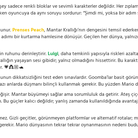
 sadece renkli bloklar ve sevimli karakterler değildir. Her zıplam
rken oyuncuya da aynı soruyu sordurur: “Şimdi mi, yoksa bir adım s
lunur.
Prenses Peach
, Mantar Krallığı’nın dengesini temsil ederk
r adımı bir kurtarma hamlesine dönüşür. Geçilen her dünya, yalnı
n ruhunu derinleştirir.
Luigi
, daha temkinli yapısıyla riskleri aza
rallığın yaşayan sesi gibidir; yalnız olmadığını hissettirir. Bu kara
r. 💗👸🏼🐢
cunun dikkatsizliğini test eden sınavlardır. Goomba’lar basit görü
bazı anlarda düşmanı bilinçli kullanmak gerekir. Bu yüzden Mario d
işir. Mantar büyümeyi sağlar ama sorumluluk da getirir. Ateş çiçeği
n. Bu güçler kalıcı değildir; yanlış zamanda kullanıldığında avantaj
. Gizli geçitler, görünmeyen platformlar ve alternatif rotalar; m
 gerekir. Mario dünyasının tekrar tekrar oynanmasının nedeni budu