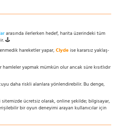
lar
arasında ilerlerken hedef, harita üzerindeki tüm
r. 🕹️
enmedik hareketler yapar,
Clyde
ise kararsız yaklaş-
ur hamleler yapmak mümkün olur ancak süre kısıtlıdır
yu daha riskli alanlara yönlendirebilir. Bu denge,
i sitemizde ücretsiz olarak, online şekilde; bilgisayar,
lebilir bir oyun deneyimi arayan kullanıcılar için