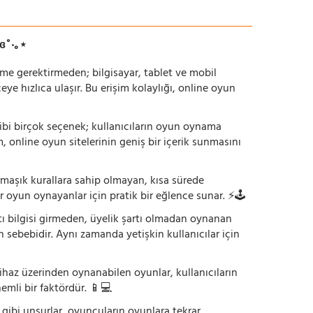
ɞ˚‧｡⋆
irme gerektirmeden; bilgisayar, tablet ve mobil
 hızlıca ulaşır. Bu erişim kolaylığı, online oyun
ı gibi birçok seçenek; kullanıcıların oyun oynama
m, online oyun sitelerinin geniş bir içerik sunmasını
armaşık kurallara sahip olmayan, kısa sürede
r oyun oynayanlar için pratik bir eğlence sunar. ⚡🕹️
tı bilgisi girmeden, üyelik şartı olmadan oynanan
 sebebidir. Aynı zamanda yetişkin kullanıcılar için
ihaz üzerinden oynanabilen oyunlar, kullanıcıların
emli bir faktördür. 📱💻
dı gibi unsurlar, oyuncuların oyunlara tekrar