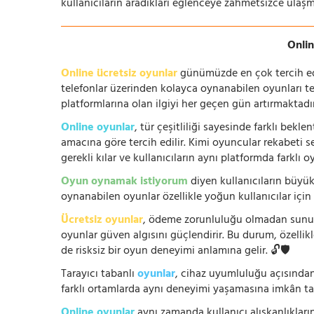
kullanıcıların aradıkları eğlenceye zahmetsizce ulaşm
Onlin
Online ücretsiz oyunlar
günümüzde en çok tercih edile
telefonlar üzerinden kolayca oynanabilen oyunları te
platformlarına olan ilgiyi her geçen gün artırmaktadı
Online oyunlar
, tür çeşitliliği sayesinde farklı bek
amacına göre tercih edilir. Kimi oyuncular rekabeti se
gerekli kılar ve kullanıcıların aynı platformda farklı 
Oyun oynamak istiyorum
diyen kullanıcıların büyük
oynanabilen oyunlar özellikle yoğun kullanıcılar için
Ücretsiz oyunlar
, ödeme zorunluluğu olmadan sunuldu
oyunlar güven algısını güçlendirir. Bu durum, özellik
de risksiz bir oyun deneyimi anlamına gelir. 🔓🛡️
Tarayıcı tabanlı
oyunlar
, cihaz uyumluluğu açısından
farklı ortamlarda aynı deneyimi yaşamasına imkân tan
Online oyunlar
aynı zamanda kullanıcı alışkanlıklarını