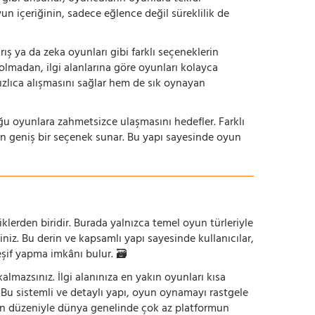
yun içeriğinin, sadece eğlence değil süreklilik de
ış ya da zeka oyunları gibi farklı seçeneklerin
bolmadan, ilgi alanlarına göre oyunları kolayca
hızlıca alışmasını sağlar hem de sık oynayan
uğu oyunlara zahmetsizce ulaşmasını hedefler. Farklı
in geniş bir seçenek sunar. Bu yapı sayesinde oyun
iklerden biridir. Burada yalnızca temel oyun türleriyle
iniz. Bu derin ve kapsamlı yapı sayesinde kullanıcılar,
eşif yapma imkânı bulur. 🗃️
mazsınız. İlgi alanınıza en yakın oyunları kısa
z. Bu sistemli ve detaylı yapı, oyun oynamayı rastgele
un düzeniyle dünya genelinde çok az platformun