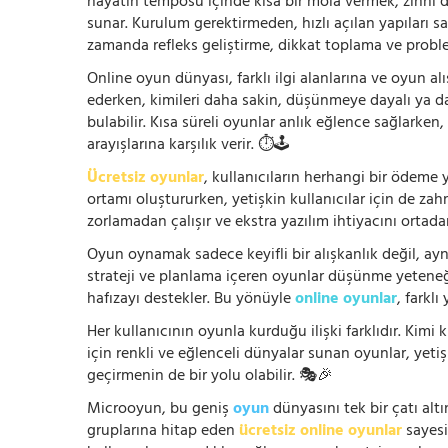
hayatın temposu içinde kısa bir mola vermek, zihni
sunar. Kurulum gerektirmeden, hızlı açılan yapıları s
zamanda refleks geliştirme, dikkat toplama ve problem
Online oyun dünyası, farklı ilgi alanlarına ve oyun alı
ederken, kimileri daha sakin, düşünmeye dayalı ya 
bulabilir. Kısa süreli oyunlar anlık eğlence sağlarke
arayışlarına karşılık verir. ⏱️🕹️
Ücretsiz oyunlar
, kullanıcıların herhangi bir ödem
ortamı oluştururken, yetişkin kullanıcılar için de za
zorlamadan çalışır ve ekstra yazılım ihtiyacını ortada
Oyun oynamak sadece keyifli bir alışkanlık değil, ay
strateji ve planlama içeren oyunlar düşünme yeteneğin
hafızayı destekler. Bu yönüyle
online oyunlar
, farklı
Her kullanıcının oyunla kurduğu ilişki farklıdır. Kimi k
için renkli ve eğlenceli dünyalar sunan oyunlar, yetişki
geçirmenin de bir yolu olabilir. 🎭🎉
Microoyun, bu geniş
oyun
dünyasını tek bir çatı altı
gruplarına hitap eden
ücretsiz online oyunlar
sayesin