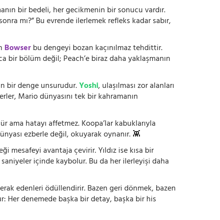
anın bir bedeli, her gecikmenin bir sonucu vardır.
onra mı?” Bu evrende ilerlemek refleks kadar sabır,
en
Bowser
bu dengeyi bozan kaçınılmaz tehdittir.
zca bir bölüm değil; Peach’e biraz daha yaklaşmanın
ltan bir denge unsurudur.
Yoshi
, ulaşılması zor alanları
kterler, Mario dünyasını tek bir kahramanın
nür ama hatayı affetmez. Koopa’lar kabuklarıyla
ünyası ezberle değil, okuyarak oynanır. 👾
 mesafeyi avantaja çevirir. Yıldız ise kısa bir
 saniyeler içinde kaybolur. Bu da her ilerleyişi daha
erak edenleri ödüllendirir. Bazen geri dönmek, bazen
r: Her denemede başka bir detay, başka bir his