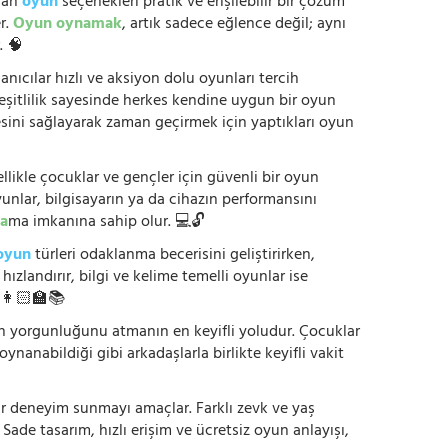
anan
oyun
seçenekleri pratik ve erişilebilir bir çözüm
r.
Oyun oynamak
, artık sadece eğlence değil; aynı
. 🧠
anıcılar hızlı ve aksiyon dolu oyunları tercih
çeşitlilik sayesinde herkes kendine uygun bir oyun
mesini sağlayarak zaman geçirmek için yaptıkları oyun
ikle çocuklar ve gençler için güvenli bir oyun
yunlar, bilgisayarın ya da cihazın performansını
a
ma imkanına sahip olur. 💻🔓
oyun
türleri odaklanma becerisini geliştirirken,
zlandırır, bilgi ve kelime temelli oyunlar ise
. 👩🏻‍🏫📚
nün yorgunluğunu atmanın en keyifli yoludur. Çocuklar
oynanabildiği gibi arkadaşlarla birlikte keyifli vakit
r bir deneyim sunmayı amaçlar. Farklı zevk ve yaş
 Sade tasarım, hızlı erişim ve ücretsiz oyun anlayışı,