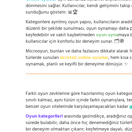
dönmesini sağlar. Kullanıcılar, kendi gelişimini takip
sunduğunu gösterir. 📊🏆
Kategorilere ayrılmış oyun yapısı, kullanıcıların arad
düzenli bir şekilde sunulması, oyun oynamayı daha prat
keşfedebilir ve vakit kaybetmeden
oyun oyna
maya b
kullanıcılar için konforlu bir deneyim sunar. 🗂️🧭
Microoyun, bunları ve daha fazlasını dikkate alarak h
türlerde sunulan
ücretsiz online oyunlar
, hem kısa 
oynamak, planlı ve keyifli bir deneyime dönüşür. ✨
Farklı oyun zevklerine göre hazırlanmış oyun kategori
sınırlı kalmaz, aynı türün içinde farklı oynanışlara, 
benzer oyun sitelerinde karşılaşamayacakları kadar
g
Oyun kategorileri
arasında gezindikçe, aradığınız oy
sürede bulabilir, daha önce hiç denemediğiniz türlerle
bir deneyim olmaktan çıkarır; keşfetmeye dayalı, düze