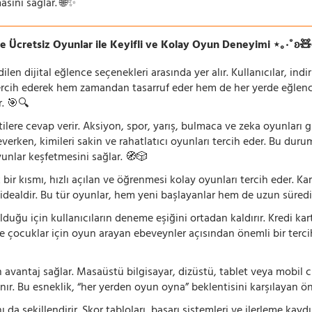
asını sağlar. 🌐✨
e Ücretsiz Oyunlar ile Keyifli ve Kolay Oyun Deneyimi ⋆｡‧˚ʚ
n dijital eğlence seçenekleri arasında yer alır. Kullanıcılar, ind
rcih ederek hem zamandan tasarruf eder hem de her yerde eğlenceye
r. 🎯🔍
lentilere cevap verir. Aksiyon, spor, yarış, bulmaca ve zeka oyunlar
verken, kimileri sakin ve rahatlatıcı oyunları tercih eder. Bu duru
oyunlar keşfetmesini sağlar. 🧭🎲
 bir kısmı, hızlı açılan ve öğrenmesi kolay oyunları tercih eder. K
 idealdir. Bu tür oyunlar, hem yeni başlayanlar hem de uzun süredi
ğu için kullanıcıların deneme eşiğini ortadan kaldırır. Kredi kar
le çocuklar için oyun arayan ebeveynler açısından önemli bir tercih
 avantaj sağlar. Masaüstü bilgisayar, dizüstü, tablet veya mobil c
ır. Bu esneklik, “her yerden oyun oyna” beklentisini karşılayan ön
 da şekillendirir. Skor tabloları, başarı sistemleri ve ilerleme kay