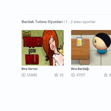
Bardak Tutma Oyunları :
1 - 2 arası oyunlar
Bira Servisi
Bira Bardağı
55849
55
67517
6