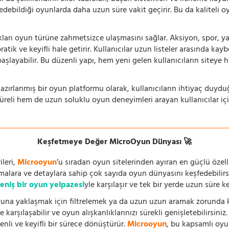
 edebildiği oyunlarda daha uzun süre vakit geçirir. Bu da kaliteli o
ıkları oyun türüne zahmetsizce ulaşmasını sağlar. Aksiyon, spor, yar
ik ve keyifli hale getirir. Kullanıcılar uzun listeler arasında kay
aşlayabilir. Bu düzenli yapı, hem yeni gelen kullanıcıların siteye 
azırlanmış bir oyun platformu olarak, kullanıcıların ihtiyaç duyd
süreli hem de uzun soluklu oyun deneyimleri arayan kullanıcılar iç
Keşfetmeye Değer MicroOyun Dünyası 🚀
leri,
Microoyun
’u sıradan oyun sitelerinden ayıran en güçlü özell
temalara ve detaylara sahip çok sayıda oyun dünyasını keşfedebilirs
eniş bir oyun yelpazesi
yle karşılaşır ve tek bir yerde uzun süre k
una yaklaşmak için filtrelemek ya da uzun uzun aramak zorunda kal
 karşılaşabilir ve oyun alışkanlıklarınızı sürekli genişletebilirsini
nli ve keyifli bir sürece dönüştürür.
Microoyun
, bu kapsamlı oy