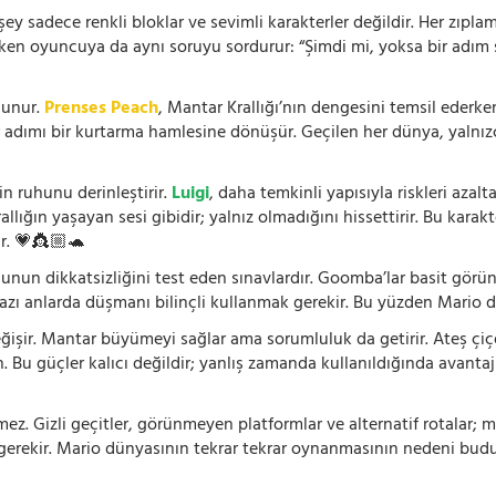
 sadece renkli bloklar ve sevimli karakterler değildir. Her zıplam
rken oyuncuya da aynı soruyu sordurur: “Şimdi mi, yoksa bir adım s
lunur.
Prenses Peach
, Mantar Krallığı’nın dengesini temsil ederk
r adımı bir kurtarma hamlesine dönüşür. Geçilen her dünya, yalnı
n ruhunu derinleştirir.
Luigi
, daha temkinli yapısıyla riskleri aza
rallığın yaşayan sesi gibidir; yalnız olmadığını hissettirir. Bu kara
r. 💗👸🏼🐢
cunun dikkatsizliğini test eden sınavlardır. Goomba’lar basit görü
bazı anlarda düşmanı bilinçli kullanmak gerekir. Bu yüzden Mario d
işir. Mantar büyümeyi sağlar ama sorumluluk da getirir. Ateş çiçeği
n. Bu güçler kalıcı değildir; yanlış zamanda kullanıldığında avantaj
. Gizli geçitler, görünmeyen platformlar ve alternatif rotalar; m
 gerekir. Mario dünyasının tekrar tekrar oynanmasının nedeni budu