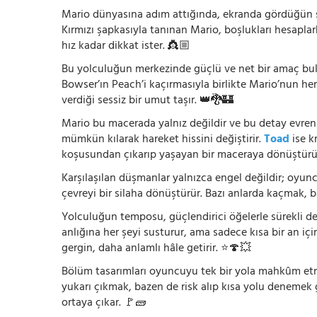
Mario dünyasına adım attığında, ekranda gördüğün şey
Kırmızı şapkasıyla tanınan Mario, boşlukları hesapla
hız kadar dikkat ister. 👸🏼
Bu yolculuğun merkezinde güçlü ve net bir amaç bu
Bowser’ın Peach’i kaçırmasıyla birlikte Mario’nun he
verdiği sessiz bir umut taşır. 👑🐉🏰
Mario bu macerada yalnız değildir ve bu detay evreni
mümkün kılarak hareket hissini değiştirir.
Toad
ise k
koşusundan çıkarıp yaşayan bir maceraya dönüştürü
Karşılaşılan düşmanlar yalnızca engel değildir; oyun
çevreyi bir silaha dönüştürür. Bazı anlarda kaçmak, 
Yolculuğun temposu, güçlendirici öğelerle sürekli değ
anlığına her şeyi susturur, ama sadece kısa bir an içi
gergin, daha anlamlı hâle getirir. ⭐🍄💥
Bölüm tasarımları oyuncuyu tek bir yola mahkûm etmez
yukarı çıkmak, bazen de risk alıp kısa yolu denemek
ortaya çıkar. 🚩🧱