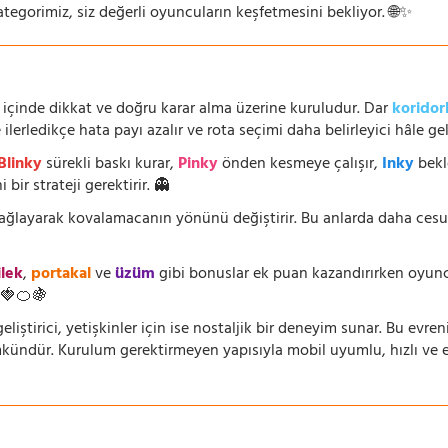
ategorimiz, siz değerli oyuncuların keşfetmesini bekliyor. 🌐✨
 içinde dikkat ve doğru karar alma üzerine kuruludur. Dar
koridor
lerledikçe hata payı azalır ve rota seçimi daha belirleyici hâle geli
Blinky
sürekli baskı kurar,
Pinky
önden kesmeye çalışır,
Inky
bekl
 bir strateji gerektirir. 👻
 sağlayarak kovalamacanın yönünü değiştirir. Bu anlarda daha ces
ilek
,
portakal
ve
üzüm
gibi bonuslar ek puan kazandırırken oyuncu
🍓🍊🍇
eliştirici, yetişkinler için ise nostaljik bir deneyim sunar. Bu evren
dür. Kurulum gerektirmeyen yapısıyla mobil uyumlu, hızlı ve erişi