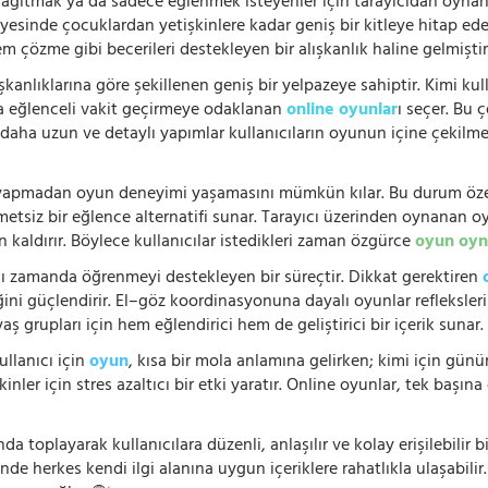
 dağıtmak ya da sadece eğlenmek isteyenler için tarayıcıdan oyn
ayesinde çocuklardan yetişkinlere kadar geniş bir kitleye hitap ede
 çözme gibi becerileri destekleyen bir alışkanlık haline gelmiştir
şkanlıklarına göre şekillenen geniş bir yelpazeye sahiptir. Kimi kull
da eğlenceli vakit geçirmeye odaklanan
online oyunlar
ı seçer. Bu 
n, daha uzun ve detaylı yapımlar kullanıcıların oyunun içine çekil
e yapmadan oyun deneyimi yaşamasını mümkün kılar. Bu durum özell
hmetsiz bir eğlence alternatifi sunar. Tarayıcı üzerinden oynanan o
n kaldırır. Böylece kullanıcılar istedikleri zaman özgürce
oyun oyn
nı zamanda öğrenmeyi destekleyen bir süreçtir. Dikkat gerektiren
i güçlendirir. El–göz koordinasyonuna dayalı oyunlar refleksleri hı
 yaş grupları için hem eğlendirici hem de geliştirici bir içerik sunar
ullanıcı için
oyun
, kısa bir mola anlamına gelirken; kimi için gü
nler için stres azaltıcı bir etki yaratır. Online oyunlar, tek başına 
nda toplayarak kullanıcılara düzenli, anlaşılır ve kolay erişilebili
de herkes kendi ilgi alanına uygun içeriklere rahatlıkla ulaşabilir.