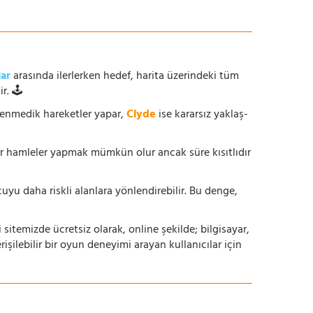
lar
arasında ilerlerken hedef, harita üzerindeki tüm
r. 🕹️
enmedik hareketler yapar,
Clyde
ise kararsız yaklaş-
ur hamleler yapmak mümkün olur ancak süre kısıtlıdır
yu daha riskli alanlara yönlendirebilir. Bu denge,
i sitemizde ücretsiz olarak, online şekilde; bilgisayar,
lebilir bir oyun deneyimi arayan kullanıcılar için