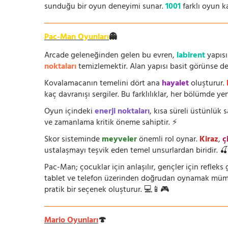
sunduğu bir oyun deneyimi sunar.
1001
farklı oyun k
Pac-Man Oyunları
👻
Arcade geleneğinden gelen bu evren,
labirent
yapısı
noktaları
temizlemektir. Alan yapısı basit görünse de i
Kovalamacanın temelini dört ana
hayalet
oluşturur.
kaç davranışı sergiler. Bu farklılıklar, her bölümde yeni
Oyun içindeki
enerji noktaları
, kısa süreli üstünlük
ve zamanlama kritik öneme sahiptir. ⚡
Skor sisteminde
meyveler
önemli rol oynar.
Kiraz
,
ç
ustalaşmayı teşvik eden temel unsurlardan biridir. 
Pac-Man; çocuklar için anlaşılır, gençler için refleks g
tablet ve telefon üzerinden doğrudan oynamak mümkün
pratik bir seçenek oluşturur. 💻📱🎮
Mario Oyunları
🍄