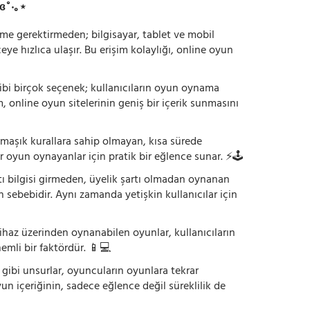
ɞ˚‧｡⋆
irme gerektirmeden; bilgisayar, tablet ve mobil
 hızlıca ulaşır. Bu erişim kolaylığı, online oyun
ı gibi birçok seçenek; kullanıcıların oyun oynama
m, online oyun sitelerinin geniş bir içerik sunmasını
armaşık kurallara sahip olmayan, kısa sürede
r oyun oynayanlar için pratik bir eğlence sunar. ⚡🕹️
tı bilgisi girmeden, üyelik şartı olmadan oynanan
 sebebidir. Aynı zamanda yetişkin kullanıcılar için
ihaz üzerinden oynanabilen oyunlar, kullanıcıların
emli bir faktördür. 📱💻
dı gibi unsurlar, oyuncuların oyunlara tekrar
yun içeriğinin, sadece eğlence değil süreklilik de