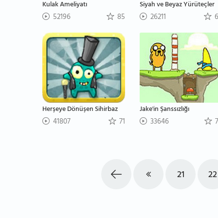
Kulak Ameliyatı
Siyah ve Beyaz Yürüteçler
52196
85
26211
6
Herşeye Dönüşen Sihirbaz
Jake'in Şanssızlığı
41807
71
33646
7
21
22