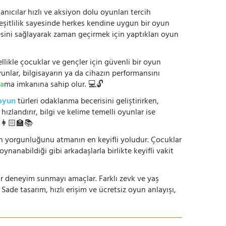
anıcılar hızlı ve aksiyon dolu oyunları tercih
çeşitlilik sayesinde herkes kendine uygun bir oyun
mesini sağlayarak zaman geçirmek için yaptıkları oyun
ikle çocuklar ve gençler için güvenli bir oyun
yunlar, bilgisayarın ya da cihazın performansını
a
ma imkanına sahip olur. 💻🔓
oyun
türleri odaklanma becerisini geliştirirken,
zlandırır, bilgi ve kelime temelli oyunlar ise
. 👩🏻‍🏫📚
nün yorgunluğunu atmanın en keyifli yoludur. Çocuklar
oynanabildiği gibi arkadaşlarla birlikte keyifli vakit
r bir deneyim sunmayı amaçlar. Farklı zevk ve yaş
 Sade tasarım, hızlı erişim ve ücretsiz oyun anlayışı,