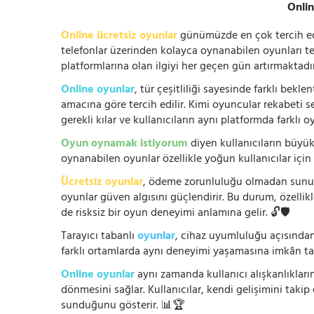
Onlin
Online ücretsiz oyunlar
günümüzde en çok tercih edile
telefonlar üzerinden kolayca oynanabilen oyunları te
platformlarına olan ilgiyi her geçen gün artırmaktadı
Online oyunlar
, tür çeşitliliği sayesinde farklı bek
amacına göre tercih edilir. Kimi oyuncular rekabeti se
gerekli kılar ve kullanıcıların aynı platformda farklı 
Oyun oynamak istiyorum
diyen kullanıcıların büyük
oynanabilen oyunlar özellikle yoğun kullanıcılar için
Ücretsiz oyunlar
, ödeme zorunluluğu olmadan sunuldu
oyunlar güven algısını güçlendirir. Bu durum, özellik
de risksiz bir oyun deneyimi anlamına gelir. 🔓🛡️
Tarayıcı tabanlı
oyunlar
, cihaz uyumluluğu açısından
farklı ortamlarda aynı deneyimi yaşamasına imkân tan
Online oyunlar
aynı zamanda kullanıcı alışkanlıklarını
dönmesini sağlar. Kullanıcılar, kendi gelişimini takip
sunduğunu gösterir. 📊🏆