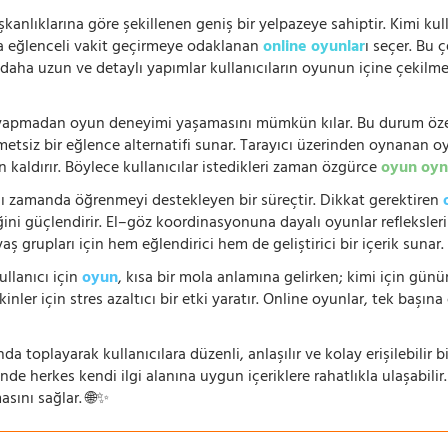
şkanlıklarına göre şekillenen geniş bir yelpazeye sahiptir. Kimi kull
da eğlenceli vakit geçirmeye odaklanan
online oyunlar
ı seçer. Bu 
n, daha uzun ve detaylı yapımlar kullanıcıların oyunun içine çekil
e yapmadan oyun deneyimi yaşamasını mümkün kılar. Bu durum özell
hmetsiz bir eğlence alternatifi sunar. Tarayıcı üzerinden oynanan o
n kaldırır. Böylece kullanıcılar istedikleri zaman özgürce
oyun oyn
nı zamanda öğrenmeyi destekleyen bir süreçtir. Dikkat gerektiren
i güçlendirir. El–göz koordinasyonuna dayalı oyunlar refleksleri hı
 yaş grupları için hem eğlendirici hem de geliştirici bir içerik sunar
ullanıcı için
oyun
, kısa bir mola anlamına gelirken; kimi için gü
nler için stres azaltıcı bir etki yaratır. Online oyunlar, tek başına 
nda toplayarak kullanıcılara düzenli, anlaşılır ve kolay erişilebili
de herkes kendi ilgi alanına uygun içeriklere rahatlıkla ulaşabilir.
asını sağlar. 🌐✨