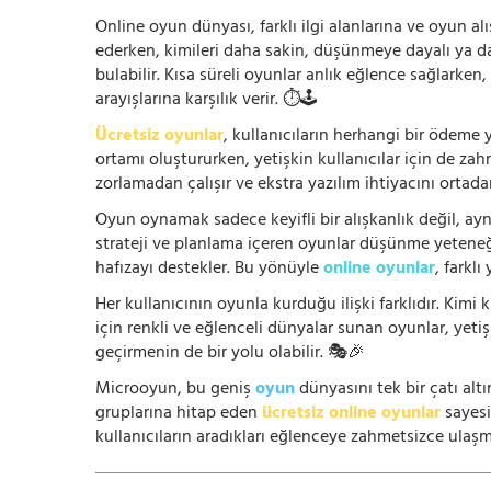
Online oyun dünyası, farklı ilgi alanlarına ve oyun alı
ederken, kimileri daha sakin, düşünmeye dayalı ya 
bulabilir. Kısa süreli oyunlar anlık eğlence sağlarke
arayışlarına karşılık verir. ⏱️🕹️
Ücretsiz oyunlar
, kullanıcıların herhangi bir ödem
ortamı oluştururken, yetişkin kullanıcılar için de za
zorlamadan çalışır ve ekstra yazılım ihtiyacını ortada
Oyun oynamak sadece keyifli bir alışkanlık değil, ay
strateji ve planlama içeren oyunlar düşünme yeteneğin
hafızayı destekler. Bu yönüyle
online oyunlar
, farklı
Her kullanıcının oyunla kurduğu ilişki farklıdır. Kimi k
için renkli ve eğlenceli dünyalar sunan oyunlar, yetişki
geçirmenin de bir yolu olabilir. 🎭🎉
Microoyun, bu geniş
oyun
dünyasını tek bir çatı altı
gruplarına hitap eden
ücretsiz online oyunlar
sayesin
kullanıcıların aradıkları eğlenceye zahmetsizce ulaşm