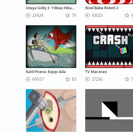
Uzaya Gidiş 3: Yılbaşı Hikayesi
Noel Baba Roketi 2
23424
79
43023
8
Katil Pirana: Kayıp Ada
TV Macerası
69557
83
27236
7