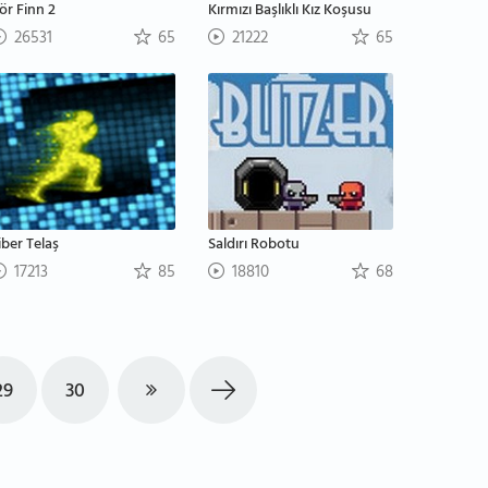
ör Finn 2
Kırmızı Başlıklı Kız Koşusu
26531
65
21222
65
iber Telaş
Saldırı Robotu
17213
85
18810
68
29
30