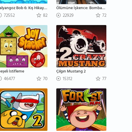
Salyangoz Bob 6: Kış Hikayesi
Ölümüne İşkence: Bombardıman
72552
82
22929
72
eşeli İstifleme
Çılgın Mustang 2
46477
70
15312
77