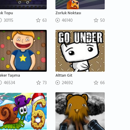
şık Topu
Zorluk Noktası
30115
63
46140
50
eker Taşıma
Alttan Git
46534
73
24692
66