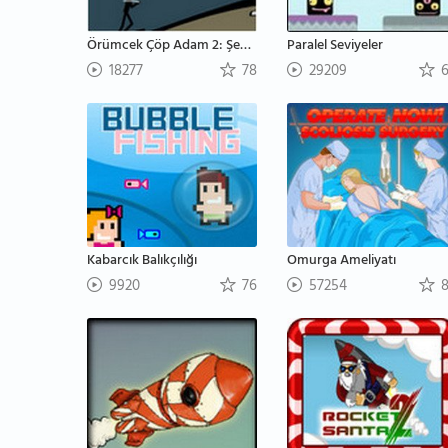
Örümcek Çöp Adam 2: Şehir Trafiği
Paralel Seviyeler
18277
78
29209
6
Kabarcık Balıkçılığı
Omurga Ameliyatı
9920
76
57254
8