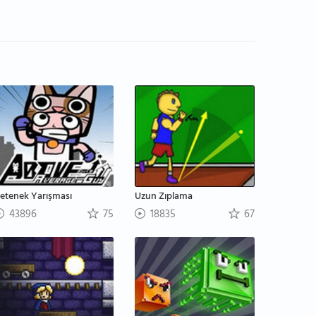
etenek Yarışması
Uzun Zıplama
43896
75
18835
67