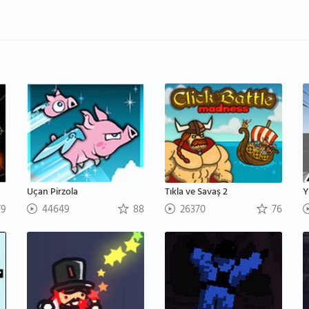
Uçan Pirzola
Tıkla ve Savaş 2
Y
9
44649
88
26370
76