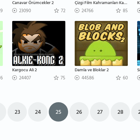
Canavar Örümcekler 2
Çizgi Film Kahramanları Kartopu Savaşı
K
9
23090
72
24766
85
Kargocu Ali 2
Damla ve Bloklar 2
S
6
24407
75
44586
60
23
24
25
26
27
28