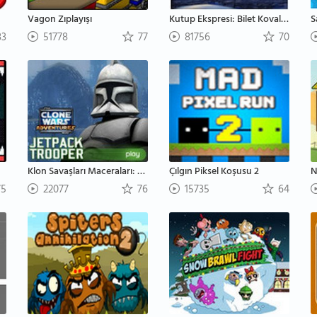
Vagon Zıplayışı
Kutup Ekspresi: Bilet Kovalamacası
3
51778
77
81756
70
Klon Savaşları Maceraları: Jetpack Polisi
Çılgın Piksel Koşusu 2
N
5
22077
76
15735
64