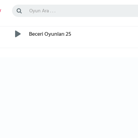
r
Beceri Oyunları 25