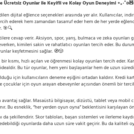
e Ücretsiz Oyunlar ile Keyifli ve Kolay Oyun Deneyimi ⋆｡‧˚ʚ
n dijital eğlence seçenekleri arasında yer alır. Kullanıcılar, ind
rcih ederek hem zamandan tasarruf eder hem de her yerde eğlenceye
r. 🎯🔍
lentilere cevap verir. Aksiyon, spor, yarış, bulmaca ve zeka oyunlar
verken, kimileri sakin ve rahatlatıcı oyunları tercih eder. Bu duru
oyunlar keşfetmesini sağlar. 🧭🎲
 bir kısmı, hızlı açılan ve öğrenmesi kolay oyunları tercih eder. K
 idealdir. Bu tür oyunlar, hem yeni başlayanlar hem de uzun süredi
ğu için kullanıcıların deneme eşiğini ortadan kaldırır. Kredi kar
le çocuklar için oyun arayan ebeveynler açısından önemli bir tercih
 avantaj sağlar. Masaüstü bilgisayar, dizüstü, tablet veya mobil c
ır. Bu esneklik, “her yerden oyun oyna” beklentisini karşılayan ön
 da şekillendirir. Skor tabloları, başarı sistemleri ve ilerleme kay
 edebildiği oyunlarda daha uzun süre vakit geçirir. Bu da kaliteli o