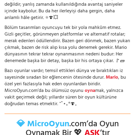
değildir; yanlış zamanda kullanıldığında avantaj saniyeler
içinde kaybolur. Bu da her ilerleyişi daha gergin, daha
anlamlı hâle getirir. ⭐🍄💥
Bölüm tasarımları oyuncuyu tek bir yola mahkûm etmez.
Gizli geçitler, görünmeyen platformlar ve alternatif rotalar;
merak edenleri ödüllendirir. Bazen geri dönmek, bazen yukarı
çıkmak, bazen de risk alıp kısa yolu denemek gerekir. Mario
dünyasının tekrar tekrar oynanmasının nedeni budur: Her
denemede başka bir detay, başka bir his ortaya çıkar. 🚩🧱
Bazı oyunlar vardır; temsil ettikleri dünya ve bıraktıkları iz
sayesinde sıradan bir eğlencenin ötesinde durur.
Mario
, bu
özel yeri fazlasıyla hak eden oyunlardan biridir.
MicroOyun.com’da bu ölümsüz oyunu
oyna
mak, yalnızca
vakit geçirmek değil; yıllardır süren bir oyun kültürüne
doğrudan temas etmektir. ⁺˚⋆｡°🍄₊
💎 MicroOyun
.com’da Oyun
Oynamak Bir 💖
AŞK
’tır