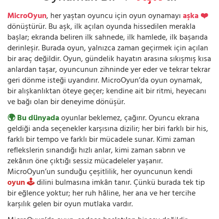
MicroOyun
, her yaştan oyuncu için oyun oynamayı
aşka ❤️
dönüştürür. Bu aşk, ilk açılan oyunda hissedilen merakla
başlar; ekranda beliren ilk sahnede, ilk hamlede, ilk başarıda
derinleşir. Burada oyun, yalnızca zaman geçirmek için açılan
bir araç değildir. Oyun, gündelik hayatın arasına sıkışmış kısa
anlardan taşar, oyuncunun zihninde yer eder ve tekrar tekrar
geri dönme isteği uyandırır. MicroOyun’da oyun oynamak,
bir alışkanlıktan öteye geçer; kendine ait bir ritmi, heyecanı
ve bağı olan bir deneyime dönüşür.
🌍 Bu dünyada
oyunlar beklemez, çağırır. Oyuncu ekrana
geldiği anda seçenekler karşısına dizilir; her biri farklı bir his,
farklı bir tempo ve farklı bir mücadele sunar. Kimi zaman
reflekslerin sınandığı hızlı anlar, kimi zaman sabrın ve
zekânın öne çıktığı sessiz mücadeleler yaşanır.
MicroOyun’un sunduğu çeşitlilik, her oyuncunun kendi
oyun 🕹️
dilini bulmasına imkân tanır. Çünkü burada tek tip
bir eğlence yoktur; her ruh hâline, her ana ve her tercihe
karşılık gelen bir oyun mutlaka vardır.