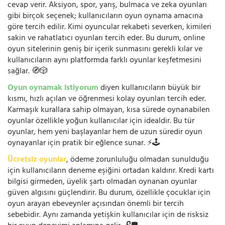
cevap verir. Aksiyon, spor, yarış, bulmaca ve zeka oyunları
gibi birçok seçenek; kullanıcıların oyun oynama amacına
göre tercih edilir. Kimi oyuncular rekabeti severken, kimileri
sakin ve rahatlatıcı oyunları tercih eder. Bu durum, online
oyun sitelerinin geniş bir içerik sunmasını gerekli kılar ve
kullanıcıların aynı platformda farklı oyunlar keşfetmesini
sağlar. 🧭🎲
Oyun oynamak istiyorum
diyen kullanıcıların büyük bir
kısmı, hızlı açılan ve öğrenmesi kolay oyunları tercih eder.
Karmaşık kurallara sahip olmayan, kısa sürede oynanabilen
oyunlar özellikle yoğun kullanıcılar için idealdir. Bu tür
oyunlar, hem yeni başlayanlar hem de uzun süredir oyun
oynayanlar için pratik bir eğlence sunar. ⚡🕹️
Ücretsiz oyunlar
, ödeme zorunluluğu olmadan sunulduğu
için kullanıcıların deneme eşiğini ortadan kaldırır. Kredi kartı
bilgisi girmeden, üyelik şartı olmadan oynanan oyunlar
güven algısını güçlendirir. Bu durum, özellikle çocuklar için
oyun arayan ebeveynler açısından önemli bir tercih
sebebidir. Aynı zamanda yetişkin kullanıcılar için de risksiz