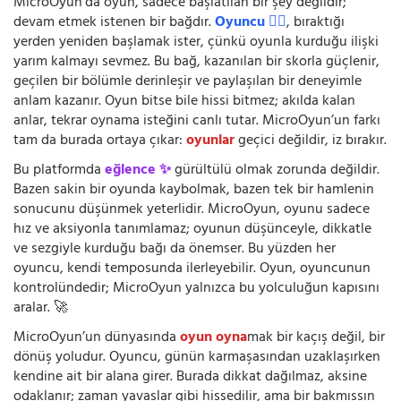
MicroOyun’da oyun, sadece başlatılan bir şey değildir;
devam etmek istenen bir bağdır.
Oyuncu 🧍‍♂️
, bıraktığı
yerden yeniden başlamak ister, çünkü oyunla kurduğu ilişki
yarım kalmayı sevmez. Bu bağ, kazanılan bir skorla güçlenir,
geçilen bir bölümle derinleşir ve paylaşılan bir deneyimle
anlam kazanır. Oyun bitse bile hissi bitmez; akılda kalan
anlar, tekrar oynama isteğini canlı tutar. MicroOyun’un farkı
tam da burada ortaya çıkar:
oyunlar
geçici değildir, iz bırakır.
Bu platformda
eğlence ✨
gürültülü olmak zorunda değildir.
Bazen sakin bir oyunda kaybolmak, bazen tek bir hamlenin
sonucunu düşünmek yeterlidir. MicroOyun, oyunu sadece
hız ve aksiyonla tanımlamaz; oyunun düşünceyle, dikkatle
ve sezgiyle kurduğu bağı da önemser. Bu yüzden her
oyuncu, kendi temposunda ilerleyebilir. Oyun, oyuncunun
kontrolündedir; MicroOyun yalnızca bu yolculuğun kapısını
aralar. 🚀
MicroOyun’un dünyasında
oyun oyna
mak bir kaçış değil, bir
dönüş yoludur. Oyuncu, günün karmaşasından uzaklaşırken
kendine ait bir alana girer. Burada dikkat dağılmaz, aksine
odaklanır; zaman yavaşlar gibi hissedilir, ama bir bakmışsın