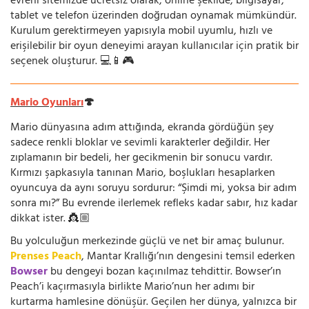
evreni sitemizde ücretsiz olarak, online şekilde; bilgisayar,
tablet ve telefon üzerinden doğrudan oynamak mümkündür.
Kurulum gerektirmeyen yapısıyla mobil uyumlu, hızlı ve
erişilebilir bir oyun deneyimi arayan kullanıcılar için pratik bir
seçenek oluşturur. 💻📱🎮
Mario Oyunları
🍄
Mario dünyasına adım attığında, ekranda gördüğün şey
sadece renkli bloklar ve sevimli karakterler değildir. Her
zıplamanın bir bedeli, her gecikmenin bir sonucu vardır.
Kırmızı şapkasıyla tanınan Mario, boşlukları hesaplarken
oyuncuya da aynı soruyu sordurur: “Şimdi mi, yoksa bir adım
sonra mı?” Bu evrende ilerlemek refleks kadar sabır, hız kadar
dikkat ister. 👸🏼
Bu yolculuğun merkezinde güçlü ve net bir amaç bulunur.
Prenses Peach
, Mantar Krallığı’nın dengesini temsil ederken
Bowser
bu dengeyi bozan kaçınılmaz tehdittir. Bowser’ın
Peach’i kaçırmasıyla birlikte Mario’nun her adımı bir
kurtarma hamlesine dönüşür. Geçilen her dünya, yalnızca bir