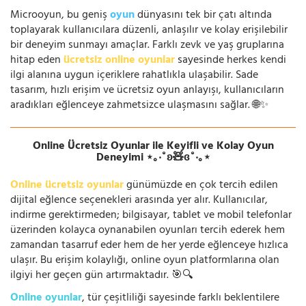
Microoyun, bu geniş
oyun
dünyasını tek bir çatı altında
toplayarak kullanıcılara düzenli, anlaşılır ve kolay erişilebilir
bir deneyim sunmayı amaçlar. Farklı zevk ve yaş gruplarına
hitap eden
ücretsiz online oyunlar
sayesinde herkes kendi
ilgi alanına uygun içeriklere rahatlıkla ulaşabilir. Sade
tasarım, hızlı erişim ve ücretsiz oyun anlayışı, kullanıcıların
aradıkları eğlenceye zahmetsizce ulaşmasını sağlar. 🌐✨
Online Ücretsiz Oyunlar ile Keyifli ve Kolay Oyun
Deneyimi ⋆｡‧˚ʚ🧸ɞ˚‧｡⋆
Online ücretsiz oyunlar
günümüzde en çok tercih edilen
dijital eğlence seçenekleri arasında yer alır. Kullanıcılar,
indirme gerektirmeden; bilgisayar, tablet ve mobil telefonlar
üzerinden kolayca oynanabilen oyunları tercih ederek hem
zamandan tasarruf eder hem de her yerde eğlenceye hızlıca
ulaşır. Bu erişim kolaylığı, online oyun platformlarına olan
ilgiyi her geçen gün artırmaktadır. 🎯🔍
Online oyunlar
, tür çeşitliliği sayesinde farklı beklentilere