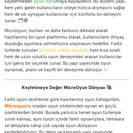
kaybetmeden
oyun oyna
maya başlayabilir. Bu düzenli yapı,
hem yeni gelen kullanıcıların siteye hızlıca alışmasını sağlar
hem de sık oynayan kullanıcılar için konforlu bir deneyim
sunar. 🗂️🧭
Microoyun, bunları ve daha fazlasını dikkate alarak
hazırlanmış bir oyun platformu olarak, kullanıcıların ihtiyaç
duyduğu oyunlara zahmetsizce ulaşmasını hedefler. Farklı
türlerde sunulan
ücretsiz online oyunlar
, hem kısa süreli
hem de uzun soluklu oyun deneyimleri arayan kullanıcılar
için geniş bir seçenek sunar. Bu yapı sayesinde oyun
oynamak, planlı ve keyifli bir deneyime dönüşür. ✨
Keşfetmeye Değer MicroOyun Dünyası 🚀
Farklı oyun zevklerine göre hazırlanmış oyun kategorileri,
Microoyun
’u sıradan oyun sitelerinden ayıran en güçlü
özelliklerden biridir. Burada yalnızca temel oyun türleriyle
sınırlı kalmaz, aynı türün içinde farklı oynanışlara, temalara
ve detaylara sahip çok sayıda oyun dünyasını
keşfedebilirsiniz. Bu derin ve kapsamlı yapı sayesinde