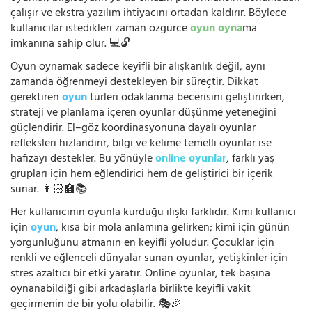
çalışır ve ekstra yazılım ihtiyacını ortadan kaldırır. Böylece
kullanıcılar istedikleri zaman özgürce
oyun oyna
ma
imkanına sahip olur. 💻🔓
Oyun oynamak sadece keyifli bir alışkanlık değil, aynı
zamanda öğrenmeyi destekleyen bir süreçtir. Dikkat
gerektiren
oyun
türleri odaklanma becerisini geliştirirken,
strateji ve planlama içeren oyunlar düşünme yeteneğini
güçlendirir. El–göz koordinasyonuna dayalı oyunlar
refleksleri hızlandırır, bilgi ve kelime temelli oyunlar ise
hafızayı destekler. Bu yönüyle
online oyunlar
, farklı yaş
grupları için hem eğlendirici hem de geliştirici bir içerik
sunar. 👩🏻‍🏫📚
Her kullanıcının oyunla kurduğu ilişki farklıdır. Kimi kullanıcı
için
oyun
, kısa bir mola anlamına gelirken; kimi için günün
yorgunluğunu atmanın en keyifli yoludur. Çocuklar için
renkli ve eğlenceli dünyalar sunan oyunlar, yetişkinler için
stres azaltıcı bir etki yaratır. Online oyunlar, tek başına
oynanabildiği gibi arkadaşlarla birlikte keyifli vakit
geçirmenin de bir yolu olabilir. 🎭🎉