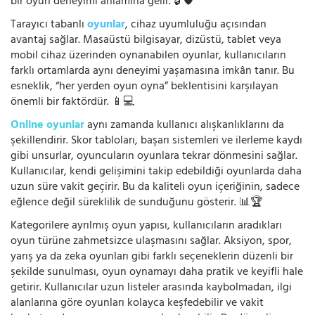
bir oyun deneyimi anlamına gelir. 🔓🛡️
Tarayıcı tabanlı
oyunlar
, cihaz uyumluluğu açısından
avantaj sağlar. Masaüstü bilgisayar, dizüstü, tablet veya
mobil cihaz üzerinden oynanabilen oyunlar, kullanıcıların
farklı ortamlarda aynı deneyimi yaşamasına imkân tanır. Bu
esneklik, “her yerden oyun oyna” beklentisini karşılayan
önemli bir faktördür. 📱💻
Online oyunlar
aynı zamanda kullanıcı alışkanlıklarını da
şekillendirir. Skor tabloları, başarı sistemleri ve ilerleme kaydı
gibi unsurlar, oyuncuların oyunlara tekrar dönmesini sağlar.
Kullanıcılar, kendi gelişimini takip edebildiği oyunlarda daha
uzun süre vakit geçirir. Bu da kaliteli oyun içeriğinin, sadece
eğlence değil süreklilik de sunduğunu gösterir. 📊🏆
Kategorilere ayrılmış oyun yapısı, kullanıcıların aradıkları
oyun türüne zahmetsizce ulaşmasını sağlar. Aksiyon, spor,
yarış ya da zeka oyunları gibi farklı seçeneklerin düzenli bir
şekilde sunulması, oyun oynamayı daha pratik ve keyifli hale
getirir. Kullanıcılar uzun listeler arasında kaybolmadan, ilgi
alanlarına göre oyunları kolayca keşfedebilir ve vakit