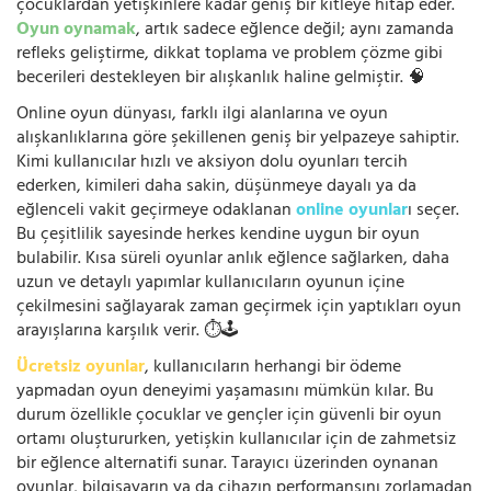
çocuklardan yetişkinlere kadar geniş bir kitleye hitap eder.
Oyun oynamak
, artık sadece eğlence değil; aynı zamanda
refleks geliştirme, dikkat toplama ve problem çözme gibi
becerileri destekleyen bir alışkanlık haline gelmiştir. 🧠
Online oyun dünyası, farklı ilgi alanlarına ve oyun
alışkanlıklarına göre şekillenen geniş bir yelpazeye sahiptir.
Kimi kullanıcılar hızlı ve aksiyon dolu oyunları tercih
ederken, kimileri daha sakin, düşünmeye dayalı ya da
eğlenceli vakit geçirmeye odaklanan
online oyunlar
ı seçer.
Bu çeşitlilik sayesinde herkes kendine uygun bir oyun
bulabilir. Kısa süreli oyunlar anlık eğlence sağlarken, daha
uzun ve detaylı yapımlar kullanıcıların oyunun içine
çekilmesini sağlayarak zaman geçirmek için yaptıkları oyun
arayışlarına karşılık verir. ⏱️🕹️
Ücretsiz oyunlar
, kullanıcıların herhangi bir ödeme
yapmadan oyun deneyimi yaşamasını mümkün kılar. Bu
durum özellikle çocuklar ve gençler için güvenli bir oyun
ortamı oluştururken, yetişkin kullanıcılar için de zahmetsiz
bir eğlence alternatifi sunar. Tarayıcı üzerinden oynanan
oyunlar, bilgisayarın ya da cihazın performansını zorlamadan