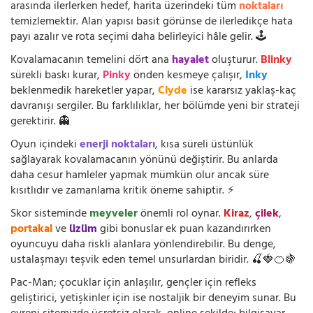
arasında ilerlerken hedef, harita üzerindeki tüm
noktaları
temizlemektir. Alan yapısı basit görünse de ilerledikçe hata
payı azalır ve rota seçimi daha belirleyici hâle gelir. 🕹️
Kovalamacanın temelini dört ana
hayalet
oluşturur.
Blinky
sürekli baskı kurar,
Pinky
önden kesmeye çalışır,
Inky
beklenmedik hareketler yapar,
Clyde
ise kararsız yaklaş-kaç
davranışı sergiler. Bu farklılıklar, her bölümde yeni bir strateji
gerektirir. 👻
Oyun içindeki
enerji noktaları
, kısa süreli üstünlük
sağlayarak kovalamacanın yönünü değiştirir. Bu anlarda
daha cesur hamleler yapmak mümkün olur ancak süre
kısıtlıdır ve zamanlama kritik öneme sahiptir. ⚡
Skor sisteminde
meyveler
önemli rol oynar.
Kiraz
,
çilek
,
portakal
ve
üzüm
gibi bonuslar ek puan kazandırırken
oyuncuyu daha riskli alanlara yönlendirebilir. Bu denge,
ustalaşmayı teşvik eden temel unsurlardan biridir. 🍒🍓🍊🍇
Pac-Man; çocuklar için anlaşılır, gençler için refleks
geliştirici, yetişkinler için ise nostaljik bir deneyim sunar. Bu