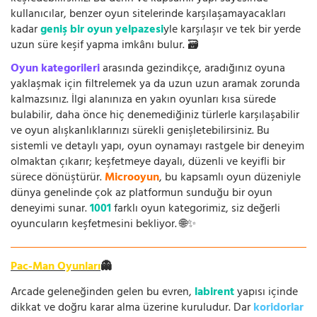
kullanıcılar, benzer oyun sitelerinde karşılaşamayacakları
kadar
geniş bir oyun yelpazesi
yle karşılaşır ve tek bir yerde
uzun süre keşif yapma imkânı bulur. 🗃️
Oyun kategorileri
arasında gezindikçe, aradığınız oyuna
yaklaşmak için filtrelemek ya da uzun uzun aramak zorunda
kalmazsınız. İlgi alanınıza en yakın oyunları kısa sürede
bulabilir, daha önce hiç denemediğiniz türlerle karşılaşabilir
ve oyun alışkanlıklarınızı sürekli genişletebilirsiniz. Bu
sistemli ve detaylı yapı, oyun oynamayı rastgele bir deneyim
olmaktan çıkarır; keşfetmeye dayalı, düzenli ve keyifli bir
sürece dönüştürür.
Microoyun
, bu kapsamlı oyun düzeniyle
dünya genelinde çok az platformun sunduğu bir oyun
deneyimi sunar.
1001
farklı oyun kategorimiz, siz değerli
oyuncuların keşfetmesini bekliyor. 🌐✨
Pac-Man Oyunları
👻
Arcade geleneğinden gelen bu evren,
labirent
yapısı içinde
dikkat ve doğru karar alma üzerine kuruludur. Dar
koridorlar