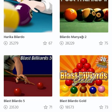
Harika Bilardo
Bilardo Manyağı 2
25279
67
28229
75
Blast Bilardo 5
Blast Bilardo Gold
23530
71
18573
73