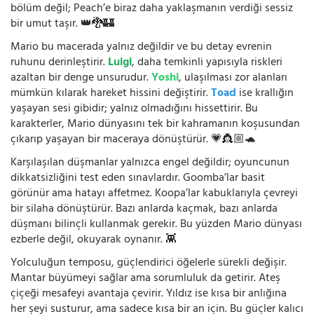
bölüm değil; Peach’e biraz daha yaklaşmanın verdiği sessiz
bir umut taşır. 👑🐉🏰
Mario bu macerada yalnız değildir ve bu detay evrenin
ruhunu derinleştirir.
Luigi
, daha temkinli yapısıyla riskleri
azaltan bir denge unsurudur.
Yoshi
, ulaşılması zor alanları
mümkün kılarak hareket hissini değiştirir.
Toad
ise krallığın
yaşayan sesi gibidir; yalnız olmadığını hissettirir. Bu
karakterler, Mario dünyasını tek bir kahramanın koşusundan
çıkarıp yaşayan bir maceraya dönüştürür. 💗👸🏼🐢
Karşılaşılan düşmanlar yalnızca engel değildir; oyuncunun
dikkatsizliğini test eden sınavlardır. Goomba’lar basit
görünür ama hatayı affetmez. Koopa’lar kabuklarıyla çevreyi
bir silaha dönüştürür. Bazı anlarda kaçmak, bazı anlarda
düşmanı bilinçli kullanmak gerekir. Bu yüzden Mario dünyası
ezberle değil, okuyarak oynanır. 👾
Yolculuğun temposu, güçlendirici öğelerle sürekli değişir.
Mantar büyümeyi sağlar ama sorumluluk da getirir. Ateş
çiçeği mesafeyi avantaja çevirir. Yıldız ise kısa bir anlığına
her şeyi susturur, ama sadece kısa bir an için. Bu güçler kalıcı