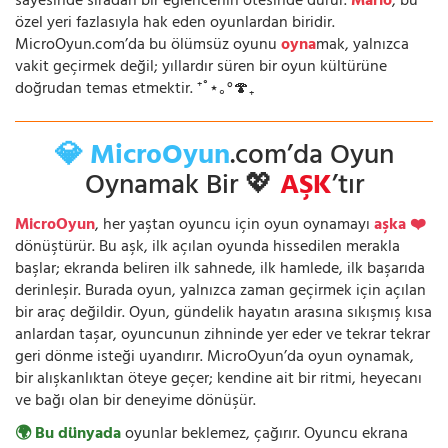
sayesinde sıradan bir eğlencenin ötesinde durur.
Mario
, bu
özel yeri fazlasıyla hak eden oyunlardan biridir.
MicroOyun.com’da bu ölümsüz oyunu
oyna
mak, yalnızca
vakit geçirmek değil; yıllardır süren bir oyun kültürüne
doğrudan temas etmektir. ⁺˚⋆｡°🍄₊
💎 MicroOyun
.com’da Oyun
Oynamak Bir 💖
AŞK
’tır
MicroOyun
, her yaştan oyuncu için oyun oynamayı
aşka ❤️
dönüştürür. Bu aşk, ilk açılan oyunda hissedilen merakla
başlar; ekranda beliren ilk sahnede, ilk hamlede, ilk başarıda
derinleşir. Burada oyun, yalnızca zaman geçirmek için açılan
bir araç değildir. Oyun, gündelik hayatın arasına sıkışmış kısa
anlardan taşar, oyuncunun zihninde yer eder ve tekrar tekrar
geri dönme isteği uyandırır. MicroOyun’da oyun oynamak,
bir alışkanlıktan öteye geçer; kendine ait bir ritmi, heyecanı
ve bağı olan bir deneyime dönüşür.
🌍 Bu dünyada
oyunlar beklemez, çağırır. Oyuncu ekrana