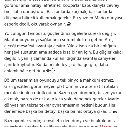
görünür ama hatayı affetmez. Koopa’lar kabuklarıyla çevreyi
bir silaha dönüştürür. Bazı anlarda kaçmak, bazı anlarda
düşmanı bilinçli kullanmak gerekir. Bu yüzden Mario dünyası
ezberle değil, okuyarak oynanır. 👾
Yolculuğun temposu, güçlendirici öğelerle sürekli değişir.
Mantar büyümeyi sağlar ama sorumluluk da getirir. Ateş
çiçeği mesafeyi avantaja çevirir. Yıldız ise kısa bir anlığına
her şeyi susturur, ama sadece kısa bir an için. Bu güçler kalıcı
değildir; yanlış zamanda kullanıldığında avantaj saniyeler
içinde kaybolur. Bu da her ilerleyişi daha gergin, daha
anlamlı hâle getirir. ⭐🍄💥
Bölüm tasarımları oyuncuyu tek bir yola mahkûm etmez.
Gizli geçitler, görünmeyen platformlar ve alternatif rotalar;
merak edenleri ödüllendirir. Bazen geri dönmek, bazen yukarı
çıkmak, bazen de risk alıp kısa yolu denemek gerekir. Mario
dünyasının tekrar tekrar oynanmasının nedeni budur: Her
denemede başka bir detay, başka bir his ortaya çıkar. 🚩🧱
Bazı oyunlar vardır; temsil ettikleri dünya ve bıraktıkları iz