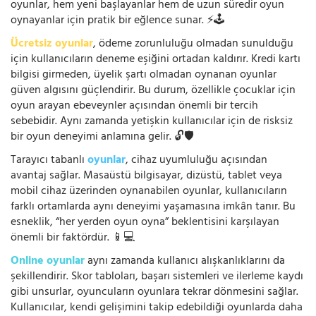
oyunlar, hem yeni başlayanlar hem de uzun süredir oyun
oynayanlar için pratik bir eğlence sunar. ⚡🕹️
Ücretsiz oyunlar
, ödeme zorunluluğu olmadan sunulduğu
için kullanıcıların deneme eşiğini ortadan kaldırır. Kredi kartı
bilgisi girmeden, üyelik şartı olmadan oynanan oyunlar
güven algısını güçlendirir. Bu durum, özellikle çocuklar için
oyun arayan ebeveynler açısından önemli bir tercih
sebebidir. Aynı zamanda yetişkin kullanıcılar için de risksiz
bir oyun deneyimi anlamına gelir. 🔓🛡️
Tarayıcı tabanlı
oyunlar
, cihaz uyumluluğu açısından
avantaj sağlar. Masaüstü bilgisayar, dizüstü, tablet veya
mobil cihaz üzerinden oynanabilen oyunlar, kullanıcıların
farklı ortamlarda aynı deneyimi yaşamasına imkân tanır. Bu
esneklik, “her yerden oyun oyna” beklentisini karşılayan
önemli bir faktördür. 📱💻
Online oyunlar
aynı zamanda kullanıcı alışkanlıklarını da
şekillendirir. Skor tabloları, başarı sistemleri ve ilerleme kaydı
gibi unsurlar, oyuncuların oyunlara tekrar dönmesini sağlar.
Kullanıcılar, kendi gelişimini takip edebildiği oyunlarda daha