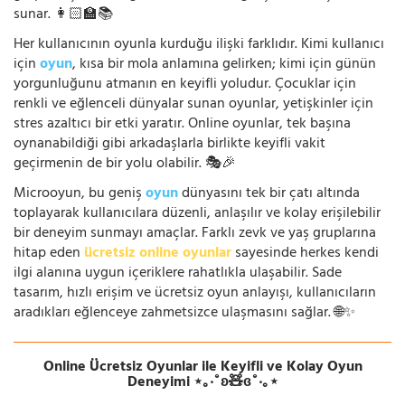
sunar. 👩🏻‍🏫📚
Her kullanıcının oyunla kurduğu ilişki farklıdır. Kimi kullanıcı
için
oyun
, kısa bir mola anlamına gelirken; kimi için günün
yorgunluğunu atmanın en keyifli yoludur. Çocuklar için
renkli ve eğlenceli dünyalar sunan oyunlar, yetişkinler için
stres azaltıcı bir etki yaratır. Online oyunlar, tek başına
oynanabildiği gibi arkadaşlarla birlikte keyifli vakit
geçirmenin de bir yolu olabilir. 🎭🎉
Microoyun, bu geniş
oyun
dünyasını tek bir çatı altında
toplayarak kullanıcılara düzenli, anlaşılır ve kolay erişilebilir
bir deneyim sunmayı amaçlar. Farklı zevk ve yaş gruplarına
hitap eden
ücretsiz online oyunlar
sayesinde herkes kendi
ilgi alanına uygun içeriklere rahatlıkla ulaşabilir. Sade
tasarım, hızlı erişim ve ücretsiz oyun anlayışı, kullanıcıların
aradıkları eğlenceye zahmetsizce ulaşmasını sağlar. 🌐✨
Online Ücretsiz Oyunlar ile Keyifli ve Kolay Oyun
Deneyimi ⋆｡‧˚ʚ🧸ɞ˚‧｡⋆