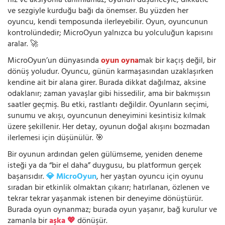
hız ve aksiyonla tanımlamaz; oyunun düşünceyle, dikkatle
ve sezgiyle kurduğu bağı da önemser. Bu yüzden her
oyuncu, kendi temposunda ilerleyebilir. Oyun, oyuncunun
kontrolündedir; MicroOyun yalnızca bu yolculuğun kapısını
aralar. 🚀
MicroOyun’un dünyasında
oyun oyna
mak bir kaçış değil, bir
dönüş yoludur. Oyuncu, günün karmaşasından uzaklaşırken
kendine ait bir alana girer. Burada dikkat dağılmaz, aksine
odaklanır; zaman yavaşlar gibi hissedilir, ama bir bakmışsın
saatler geçmiş. Bu etki, rastlantı değildir. Oyunların seçimi,
sunumu ve akışı, oyuncunun deneyimini kesintisiz kılmak
üzere şekillenir. Her detay, oyunun doğal akışını bozmadan
ilerlemesi için düşünülür. 🎯
Bir oyunun ardından gelen gülümseme, yeniden deneme
isteği ya da “bir el daha” duygusu, bu platformun gerçek
başarısıdır.
💎 MicroOyun
, her yaştan oyuncu için oyunu
sıradan bir etkinlik olmaktan çıkarır; hatırlanan, özlenen ve
tekrar tekrar yaşanmak istenen bir deneyime dönüştürür.
Burada oyun oynanmaz; burada oyun yaşanır, bağ kurulur ve
zamanla bir
aşka 💖
dönüşür.