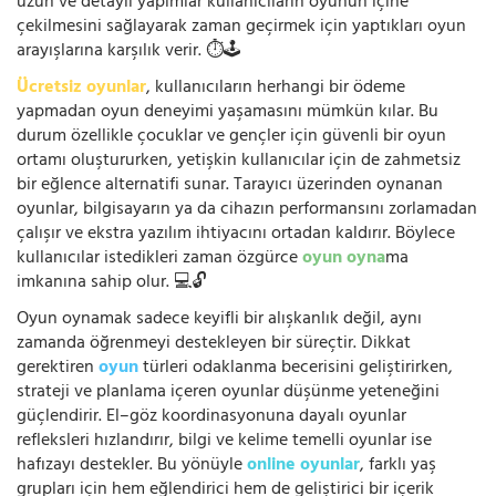
uzun ve detaylı yapımlar kullanıcıların oyunun içine
çekilmesini sağlayarak zaman geçirmek için yaptıkları oyun
arayışlarına karşılık verir. ⏱️🕹️
Ücretsiz oyunlar
, kullanıcıların herhangi bir ödeme
yapmadan oyun deneyimi yaşamasını mümkün kılar. Bu
durum özellikle çocuklar ve gençler için güvenli bir oyun
ortamı oluştururken, yetişkin kullanıcılar için de zahmetsiz
bir eğlence alternatifi sunar. Tarayıcı üzerinden oynanan
oyunlar, bilgisayarın ya da cihazın performansını zorlamadan
çalışır ve ekstra yazılım ihtiyacını ortadan kaldırır. Böylece
kullanıcılar istedikleri zaman özgürce
oyun oyna
ma
imkanına sahip olur. 💻🔓
Oyun oynamak sadece keyifli bir alışkanlık değil, aynı
zamanda öğrenmeyi destekleyen bir süreçtir. Dikkat
gerektiren
oyun
türleri odaklanma becerisini geliştirirken,
strateji ve planlama içeren oyunlar düşünme yeteneğini
güçlendirir. El–göz koordinasyonuna dayalı oyunlar
refleksleri hızlandırır, bilgi ve kelime temelli oyunlar ise
hafızayı destekler. Bu yönüyle
online oyunlar
, farklı yaş
grupları için hem eğlendirici hem de geliştirici bir içerik