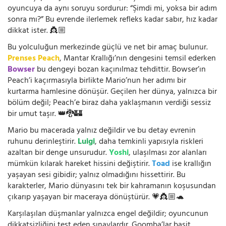
oyuncuya da aynı soruyu sordurur: “Şimdi mi, yoksa bir adım
sonra mı?” Bu evrende ilerlemek refleks kadar sabır, hız kadar
dikkat ister. 👸🏼
Bu yolculuğun merkezinde güçlü ve net bir amaç bulunur.
Prenses Peach
, Mantar Krallığı’nın dengesini temsil ederken
Bowser
bu dengeyi bozan kaçınılmaz tehdittir. Bowser’ın
Peach’i kaçırmasıyla birlikte Mario’nun her adımı bir
kurtarma hamlesine dönüşür. Geçilen her dünya, yalnızca bir
bölüm değil; Peach’e biraz daha yaklaşmanın verdiği sessiz
bir umut taşır. 👑🐉🏰
Mario bu macerada yalnız değildir ve bu detay evrenin
ruhunu derinleştirir.
Luigi
, daha temkinli yapısıyla riskleri
azaltan bir denge unsurudur.
Yoshi
, ulaşılması zor alanları
mümkün kılarak hareket hissini değiştirir.
Toad
ise krallığın
yaşayan sesi gibidir; yalnız olmadığını hissettirir. Bu
karakterler, Mario dünyasını tek bir kahramanın koşusundan
çıkarıp yaşayan bir maceraya dönüştürür. 💗👸🏼🐢
Karşılaşılan düşmanlar yalnızca engel değildir; oyuncunun
dikkatsizliğini test eden sınavlardır. Goomba’lar basit