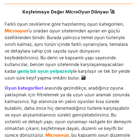
Keşfetmeye Değer MicroOyun Dünyası 🚀
Farklı oyun zevklerine göre hazırlanmış oyun kategorileri,
Microoyun
’u sıradan oyun sitelerinden ayıran en güçlü
özelliklerden biridir. Burada yalnızca temel oyun türleriyle
sınırlı kalmaz, aynı türün içinde farklı oynanışlara, temalara
ve detaylara sahip çok sayıda oyun dünyasını
keşfedebilirsiniz. Bu derin ve kapsamlı yapı sayesinde
kullanıcılar, benzer oyun sitelerinde karşılaşamayacakları
kadar
geniş bir oyun yelpazesi
yle karşılaşır ve tek bir yerde
uzun süre keşif yapma imkânı bulur. 🗃️
Oyun kategorileri
arasında gezindikçe, aradığınız oyuna
yaklaşmak için filtrelemek ya da uzun uzun aramak zorunda
kalmazsınız. İlgi alanınıza en yakın oyunları kısa sürede
bulabilir, daha önce hiç denemediğiniz türlerle karşılaşabilir
ve oyun alışkanlıklarınızı sürekli genişletebilirsiniz. Bu
sistemli ve detaylı yapı, oyun oynamayı rastgele bir deneyim
olmaktan çıkarır; keşfetmeye dayalı, düzenli ve keyifli bir
sürece dönüştürür.
Microoyun
, bu kapsamlı oyun düzeniyle