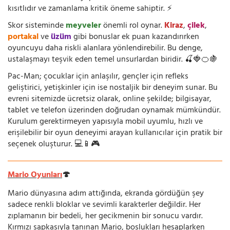
kısıtlıdır ve zamanlama kritik öneme sahiptir. ⚡
Skor sisteminde
meyveler
önemli rol oynar.
Kiraz
,
çilek
,
portakal
ve
üzüm
gibi bonuslar ek puan kazandırırken
oyuncuyu daha riskli alanlara yönlendirebilir. Bu denge,
ustalaşmayı teşvik eden temel unsurlardan biridir. 🍒🍓🍊🍇
Pac-Man; çocuklar için anlaşılır, gençler için refleks
geliştirici, yetişkinler için ise nostaljik bir deneyim sunar. Bu
evreni sitemizde ücretsiz olarak, online şekilde; bilgisayar,
tablet ve telefon üzerinden doğrudan oynamak mümkündür.
Kurulum gerektirmeyen yapısıyla mobil uyumlu, hızlı ve
erişilebilir bir oyun deneyimi arayan kullanıcılar için pratik bir
seçenek oluşturur. 💻📱🎮
Mario Oyunları
🍄
Mario dünyasına adım attığında, ekranda gördüğün şey
sadece renkli bloklar ve sevimli karakterler değildir. Her
zıplamanın bir bedeli, her gecikmenin bir sonucu vardır.
Kırmızı şapkasıyla tanınan Mario, boşlukları hesaplarken