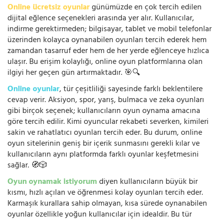
Online ücretsiz oyunlar
günümüzde en çok tercih edilen
dijital eğlence seçenekleri arasında yer alır. Kullanıcılar,
indirme gerektirmeden; bilgisayar, tablet ve mobil telefonlar
üzerinden kolayca oynanabilen oyunları tercih ederek hem
zamandan tasarruf eder hem de her yerde eğlenceye hızlıca
ulaşır. Bu erişim kolaylığı, online oyun platformlarına olan
ilgiyi her geçen gün artırmaktadır. 🎯🔍
Online oyunlar
, tür çeşitliliği sayesinde farklı beklentilere
cevap verir. Aksiyon, spor, yarış, bulmaca ve zeka oyunları
gibi birçok seçenek; kullanıcıların oyun oynama amacına
göre tercih edilir. Kimi oyuncular rekabeti severken, kimileri
sakin ve rahatlatıcı oyunları tercih eder. Bu durum, online
oyun sitelerinin geniş bir içerik sunmasını gerekli kılar ve
kullanıcıların aynı platformda farklı oyunlar keşfetmesini
sağlar. 🧭🎲
Oyun oynamak istiyorum
diyen kullanıcıların büyük bir
kısmı, hızlı açılan ve öğrenmesi kolay oyunları tercih eder.
Karmaşık kurallara sahip olmayan, kısa sürede oynanabilen
oyunlar özellikle yoğun kullanıcılar için idealdir. Bu tür