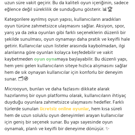
uzun süre vakit geçirir. Bu da kaliteli oyun içeriğinin, sadece
eğlence değil süreklilik de sunduğunu gösterir. 📊🏆
Kategorilere ayrılmış oyun yapısı, kullanıcıların aradıkları
oyun türüne zahmetsizce ulaşmasını sağlar. Aksiyon, spor,
yarış ya da zeka oyunları gibi farklı seçeneklerin düzenli bir
şekilde sunulması, oyun oynamayı daha pratik ve keyifli hale
getirir. Kullanıcılar uzun listeler arasında kaybolmadan, ilgi
alanlarına göre oyunları kolayca keşfedebilir ve vakit
kaybetmeden
oyun oyna
maya başlayabilir. Bu düzenli yapı,
hem yeni gelen kullanıcıların siteye hızlıca alışmasını sağlar
hem de sık oynayan kullanıcılar için konforlu bir deneyim
sunar. 🗂️🧭
Microoyun, bunları ve daha fazlasını dikkate alarak
hazırlanmış bir oyun platformu olarak, kullanıcıların ihtiyaç
duyduğu oyunlara zahmetsizce ulaşmasını hedefler. Farklı
türlerde sunulan
ücretsiz online oyunlar
, hem kısa süreli
hem de uzun soluklu oyun deneyimleri arayan kullanıcılar
için geniş bir seçenek sunar. Bu yapı sayesinde oyun
oynamak, planlı ve keyifli bir deneyime dönüşür. ✨