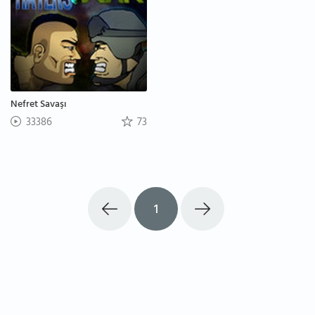
Nefret Savaşı
33386
73
1