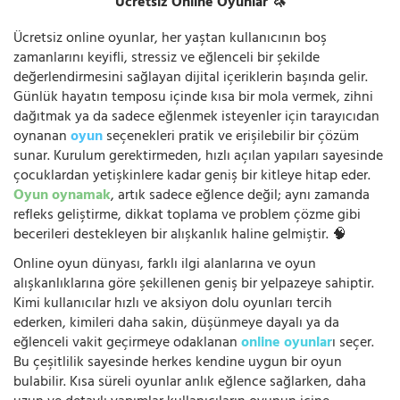
Ücretsiz Online Oyunlar 🦄
Ücretsiz online oyunlar, her yaştan kullanıcının boş
zamanlarını keyifli, stressiz ve eğlenceli bir şekilde
değerlendirmesini sağlayan dijital içeriklerin başında gelir.
Günlük hayatın temposu içinde kısa bir mola vermek, zihni
dağıtmak ya da sadece eğlenmek isteyenler için tarayıcıdan
oynanan
oyun
seçenekleri pratik ve erişilebilir bir çözüm
sunar. Kurulum gerektirmeden, hızlı açılan yapıları sayesinde
çocuklardan yetişkinlere kadar geniş bir kitleye hitap eder.
Oyun oynamak
, artık sadece eğlence değil; aynı zamanda
refleks geliştirme, dikkat toplama ve problem çözme gibi
becerileri destekleyen bir alışkanlık haline gelmiştir. 🧠
Online oyun dünyası, farklı ilgi alanlarına ve oyun
alışkanlıklarına göre şekillenen geniş bir yelpazeye sahiptir.
Kimi kullanıcılar hızlı ve aksiyon dolu oyunları tercih
ederken, kimileri daha sakin, düşünmeye dayalı ya da
eğlenceli vakit geçirmeye odaklanan
online oyunlar
ı seçer.
Bu çeşitlilik sayesinde herkes kendine uygun bir oyun
bulabilir. Kısa süreli oyunlar anlık eğlence sağlarken, daha