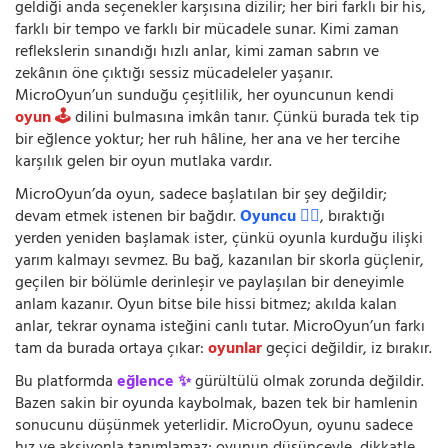
geldiği anda seçenekler karşısına dizilir; her biri farklı bir his,
farklı bir tempo ve farklı bir mücadele sunar. Kimi zaman
reflekslerin sınandığı hızlı anlar, kimi zaman sabrın ve
zekânın öne çıktığı sessiz mücadeleler yaşanır.
MicroOyun’un sunduğu çeşitlilik, her oyuncunun kendi
oyun 🕹️
dilini bulmasına imkân tanır. Çünkü burada tek tip
bir eğlence yoktur; her ruh hâline, her ana ve her tercihe
karşılık gelen bir oyun mutlaka vardır.
MicroOyun’da oyun, sadece başlatılan bir şey değildir;
devam etmek istenen bir bağdır.
Oyuncu 🧍‍♂️
, bıraktığı
yerden yeniden başlamak ister, çünkü oyunla kurduğu ilişki
yarım kalmayı sevmez. Bu bağ, kazanılan bir skorla güçlenir,
geçilen bir bölümle derinleşir ve paylaşılan bir deneyimle
anlam kazanır. Oyun bitse bile hissi bitmez; akılda kalan
anlar, tekrar oynama isteğini canlı tutar. MicroOyun’un farkı
tam da burada ortaya çıkar:
oyunlar
geçici değildir, iz bırakır.
Bu platformda
eğlence ✨
gürültülü olmak zorunda değildir.
Bazen sakin bir oyunda kaybolmak, bazen tek bir hamlenin
sonucunu düşünmek yeterlidir. MicroOyun, oyunu sadece