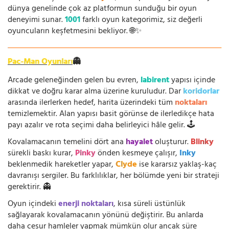
dünya genelinde çok az platformun sunduğu bir oyun
deneyimi sunar.
1001
farklı oyun kategorimiz, siz değerli
oyuncuların keşfetmesini bekliyor. 🌐✨
Pac-Man Oyunları
👻
Arcade geleneğinden gelen bu evren,
labirent
yapısı içinde
dikkat ve doğru karar alma üzerine kuruludur. Dar
koridorlar
arasında ilerlerken hedef, harita üzerindeki tüm
noktaları
temizlemektir. Alan yapısı basit görünse de ilerledikçe hata
payı azalır ve rota seçimi daha belirleyici hâle gelir. 🕹️
Kovalamacanın temelini dört ana
hayalet
oluşturur.
Blinky
sürekli baskı kurar,
Pinky
önden kesmeye çalışır,
Inky
beklenmedik hareketler yapar,
Clyde
ise kararsız yaklaş-kaç
davranışı sergiler. Bu farklılıklar, her bölümde yeni bir strateji
gerektirir. 👻
Oyun içindeki
enerji noktaları
, kısa süreli üstünlük
sağlayarak kovalamacanın yönünü değiştirir. Bu anlarda
daha cesur hamleler yapmak mümkün olur ancak süre