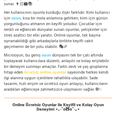
sunar. 👩🏻‍🏫📚
Her kullanıcının oyunla kurduğu ilişki farklıdır. Kimi kullanıcı
için
oyun
, kısa bir mola anlamına gelirken; kimi için günün
yorgunluğunu atmanın en keyifli yoludur. Çocuklar için
renkli ve eğlenceli dünyalar sunan oyunlar, yetişkinler için
stres azaltıcı bir etki yaratır. Online oyunlar, tek başına
oynanabildiği gibi arkadaşlarla birlikte keyifli vakit
geçirmenin de bir yolu olabilir. 🎭🎉
Microoyun, bu geniş
oyun
dünyasını tek bir çatı altında
toplayarak kullanıcılara düzenli, anlaşılır ve kolay erişilebilir
bir deneyim sunmayı amaçlar. Farklı zevk ve yaş gruplarına
hitap eden
ücretsiz online oyunlar
sayesinde herkes kendi
ilgi alanına uygun içeriklere rahatlıkla ulaşabilir. Sade
tasarım, hızlı erişim ve ücretsiz oyun anlayışı, kullanıcıların
aradıkları eğlenceye zahmetsizce ulaşmasını sağlar. 🌐✨
Online Ücretsiz Oyunlar ile Keyifli ve Kolay Oyun
Deneyimi ⋆｡‧˚ʚ🧸ɞ˚‧｡⋆