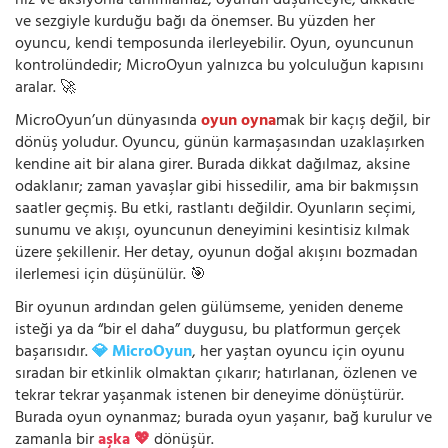
hız ve aksiyonla tanımlamaz; oyunun düşünceyle, dikkatle
ve sezgiyle kurduğu bağı da önemser. Bu yüzden her
oyuncu, kendi temposunda ilerleyebilir. Oyun, oyuncunun
kontrolündedir; MicroOyun yalnızca bu yolculuğun kapısını
aralar. 🚀
MicroOyun’un dünyasında
oyun oyna
mak bir kaçış değil, bir
dönüş yoludur. Oyuncu, günün karmaşasından uzaklaşırken
kendine ait bir alana girer. Burada dikkat dağılmaz, aksine
odaklanır; zaman yavaşlar gibi hissedilir, ama bir bakmışsın
saatler geçmiş. Bu etki, rastlantı değildir. Oyunların seçimi,
sunumu ve akışı, oyuncunun deneyimini kesintisiz kılmak
üzere şekillenir. Her detay, oyunun doğal akışını bozmadan
ilerlemesi için düşünülür. 🎯
Bir oyunun ardından gelen gülümseme, yeniden deneme
isteği ya da “bir el daha” duygusu, bu platformun gerçek
başarısıdır.
💎 MicroOyun
, her yaştan oyuncu için oyunu
sıradan bir etkinlik olmaktan çıkarır; hatırlanan, özlenen ve
tekrar tekrar yaşanmak istenen bir deneyime dönüştürür.
Burada oyun oynanmaz; burada oyun yaşanır, bağ kurulur ve
zamanla bir
aşka 💖
dönüşür.