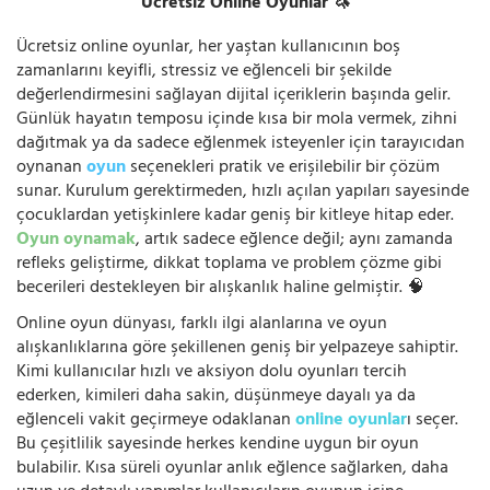
Ücretsiz Online Oyunlar 🦄
Ücretsiz online oyunlar, her yaştan kullanıcının boş
zamanlarını keyifli, stressiz ve eğlenceli bir şekilde
değerlendirmesini sağlayan dijital içeriklerin başında gelir.
Günlük hayatın temposu içinde kısa bir mola vermek, zihni
dağıtmak ya da sadece eğlenmek isteyenler için tarayıcıdan
oynanan
oyun
seçenekleri pratik ve erişilebilir bir çözüm
sunar. Kurulum gerektirmeden, hızlı açılan yapıları sayesinde
çocuklardan yetişkinlere kadar geniş bir kitleye hitap eder.
Oyun oynamak
, artık sadece eğlence değil; aynı zamanda
refleks geliştirme, dikkat toplama ve problem çözme gibi
becerileri destekleyen bir alışkanlık haline gelmiştir. 🧠
Online oyun dünyası, farklı ilgi alanlarına ve oyun
alışkanlıklarına göre şekillenen geniş bir yelpazeye sahiptir.
Kimi kullanıcılar hızlı ve aksiyon dolu oyunları tercih
ederken, kimileri daha sakin, düşünmeye dayalı ya da
eğlenceli vakit geçirmeye odaklanan
online oyunlar
ı seçer.
Bu çeşitlilik sayesinde herkes kendine uygun bir oyun
bulabilir. Kısa süreli oyunlar anlık eğlence sağlarken, daha