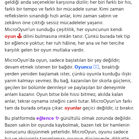
geldiği anda seçenekler karşısına dizilir; her biri farklı bir his,
farklı bir tempo ve farklı bir mücadele sunar. Kimi zaman
reflekslerin sınandığı hızlı anlar, kimi zaman sabrın ve
zekânın öne çıktığı sessiz mücadeleler yaşanır.
MicroOyun’un sunduğu çeşitlilik, her oyuncunun kendi
oyun 🕹️
dilini bulmasına imkân tanır. Çünkü burada tek tip
bir eğlence yoktur; her ruh hâline, her ana ve her tercihe
karşılık gelen bir oyun mutlaka vardır.
MicroOyun’da oyun, sadece başlatılan bir şey değildir;
devam etmek istenen bir bağdır.
Oyuncu 🧍‍♂️
, bıraktığı
yerden yeniden başlamak ister, çünkü oyunla kurduğu ilişki
yarım kalmayı sevmez. Bu bağ, kazanılan bir skorla güçlenir,
geçilen bir bölümle derinleşir ve paylaşılan bir deneyimle
anlam kazanır. Oyun bitse bile hissi bitmez; akılda kalan
anlar, tekrar oynama isteğini canlı tutar. MicroOyun’un farkı
tam da burada ortaya çıkar:
oyunlar
geçici değildir, iz bırakır.
Bu platformda
eğlence ✨
gürültülü olmak zorunda değildir.
Bazen sakin bir oyunda kaybolmak, bazen tek bir hamlenin
sonucunu düşünmek yeterlidir. MicroOyun, oyunu sadece