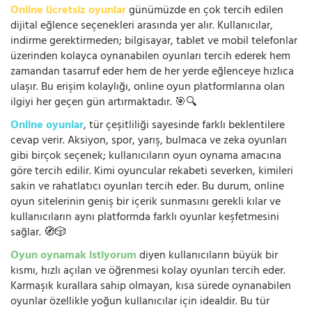
Online ücretsiz oyunlar
günümüzde en çok tercih edilen
dijital eğlence seçenekleri arasında yer alır. Kullanıcılar,
indirme gerektirmeden; bilgisayar, tablet ve mobil telefonlar
üzerinden kolayca oynanabilen oyunları tercih ederek hem
zamandan tasarruf eder hem de her yerde eğlenceye hızlıca
ulaşır. Bu erişim kolaylığı, online oyun platformlarına olan
ilgiyi her geçen gün artırmaktadır. 🎯🔍
Online oyunlar
, tür çeşitliliği sayesinde farklı beklentilere
cevap verir. Aksiyon, spor, yarış, bulmaca ve zeka oyunları
gibi birçok seçenek; kullanıcıların oyun oynama amacına
göre tercih edilir. Kimi oyuncular rekabeti severken, kimileri
sakin ve rahatlatıcı oyunları tercih eder. Bu durum, online
oyun sitelerinin geniş bir içerik sunmasını gerekli kılar ve
kullanıcıların aynı platformda farklı oyunlar keşfetmesini
sağlar. 🧭🎲
Oyun oynamak istiyorum
diyen kullanıcıların büyük bir
kısmı, hızlı açılan ve öğrenmesi kolay oyunları tercih eder.
Karmaşık kurallara sahip olmayan, kısa sürede oynanabilen
oyunlar özellikle yoğun kullanıcılar için idealdir. Bu tür