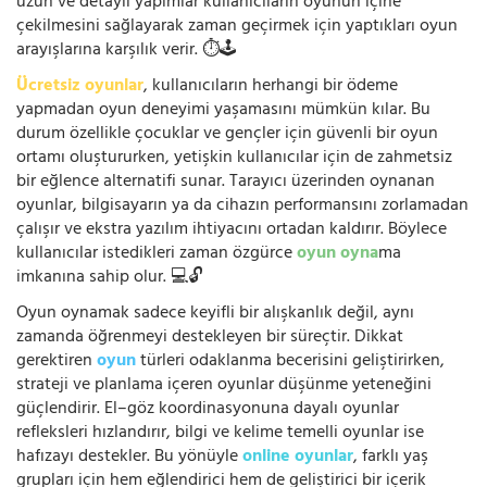
uzun ve detaylı yapımlar kullanıcıların oyunun içine
çekilmesini sağlayarak zaman geçirmek için yaptıkları oyun
arayışlarına karşılık verir. ⏱️🕹️
Ücretsiz oyunlar
, kullanıcıların herhangi bir ödeme
yapmadan oyun deneyimi yaşamasını mümkün kılar. Bu
durum özellikle çocuklar ve gençler için güvenli bir oyun
ortamı oluştururken, yetişkin kullanıcılar için de zahmetsiz
bir eğlence alternatifi sunar. Tarayıcı üzerinden oynanan
oyunlar, bilgisayarın ya da cihazın performansını zorlamadan
çalışır ve ekstra yazılım ihtiyacını ortadan kaldırır. Böylece
kullanıcılar istedikleri zaman özgürce
oyun oyna
ma
imkanına sahip olur. 💻🔓
Oyun oynamak sadece keyifli bir alışkanlık değil, aynı
zamanda öğrenmeyi destekleyen bir süreçtir. Dikkat
gerektiren
oyun
türleri odaklanma becerisini geliştirirken,
strateji ve planlama içeren oyunlar düşünme yeteneğini
güçlendirir. El–göz koordinasyonuna dayalı oyunlar
refleksleri hızlandırır, bilgi ve kelime temelli oyunlar ise
hafızayı destekler. Bu yönüyle
online oyunlar
, farklı yaş
grupları için hem eğlendirici hem de geliştirici bir içerik