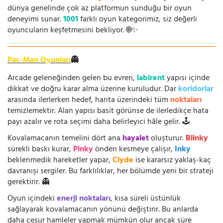
dünya genelinde çok az platformun sunduğu bir oyun
deneyimi sunar.
1001
farklı oyun kategorimiz, siz değerli
oyuncuların keşfetmesini bekliyor. 🌐✨
Pac-Man Oyunları
👻
Arcade geleneğinden gelen bu evren,
labirent
yapısı içinde
dikkat ve doğru karar alma üzerine kuruludur. Dar
koridorlar
arasında ilerlerken hedef, harita üzerindeki tüm
noktaları
temizlemektir. Alan yapısı basit görünse de ilerledikçe hata
payı azalır ve rota seçimi daha belirleyici hâle gelir. 🕹️
Kovalamacanın temelini dört ana
hayalet
oluşturur.
Blinky
sürekli baskı kurar,
Pinky
önden kesmeye çalışır,
Inky
beklenmedik hareketler yapar,
Clyde
ise kararsız yaklaş-kaç
davranışı sergiler. Bu farklılıklar, her bölümde yeni bir strateji
gerektirir. 👻
Oyun içindeki
enerji noktaları
, kısa süreli üstünlük
sağlayarak kovalamacanın yönünü değiştirir. Bu anlarda
daha cesur hamleler yapmak mümkün olur ancak süre