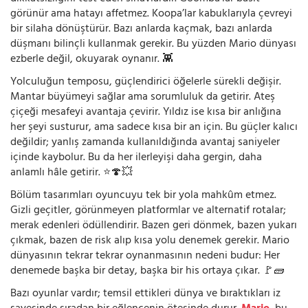
görünür ama hatayı affetmez. Koopa’lar kabuklarıyla çevreyi
bir silaha dönüştürür. Bazı anlarda kaçmak, bazı anlarda
düşmanı bilinçli kullanmak gerekir. Bu yüzden Mario dünyası
ezberle değil, okuyarak oynanır. 👾
Yolculuğun temposu, güçlendirici öğelerle sürekli değişir.
Mantar büyümeyi sağlar ama sorumluluk da getirir. Ateş
çiçeği mesafeyi avantaja çevirir. Yıldız ise kısa bir anlığına
her şeyi susturur, ama sadece kısa bir an için. Bu güçler kalıcı
değildir; yanlış zamanda kullanıldığında avantaj saniyeler
içinde kaybolur. Bu da her ilerleyişi daha gergin, daha
anlamlı hâle getirir. ⭐🍄💥
Bölüm tasarımları oyuncuyu tek bir yola mahkûm etmez.
Gizli geçitler, görünmeyen platformlar ve alternatif rotalar;
merak edenleri ödüllendirir. Bazen geri dönmek, bazen yukarı
çıkmak, bazen de risk alıp kısa yolu denemek gerekir. Mario
dünyasının tekrar tekrar oynanmasının nedeni budur: Her
denemede başka bir detay, başka bir his ortaya çıkar. 🚩🧱
Bazı oyunlar vardır; temsil ettikleri dünya ve bıraktıkları iz