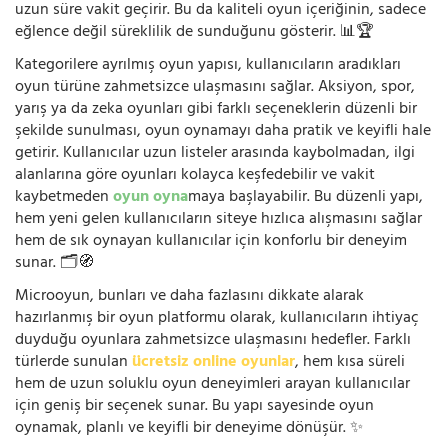
uzun süre vakit geçirir. Bu da kaliteli oyun içeriğinin, sadece
eğlence değil süreklilik de sunduğunu gösterir. 📊🏆
Kategorilere ayrılmış oyun yapısı, kullanıcıların aradıkları
oyun türüne zahmetsizce ulaşmasını sağlar. Aksiyon, spor,
yarış ya da zeka oyunları gibi farklı seçeneklerin düzenli bir
şekilde sunulması, oyun oynamayı daha pratik ve keyifli hale
getirir. Kullanıcılar uzun listeler arasında kaybolmadan, ilgi
alanlarına göre oyunları kolayca keşfedebilir ve vakit
kaybetmeden
oyun oyna
maya başlayabilir. Bu düzenli yapı,
hem yeni gelen kullanıcıların siteye hızlıca alışmasını sağlar
hem de sık oynayan kullanıcılar için konforlu bir deneyim
sunar. 🗂️🧭
Microoyun, bunları ve daha fazlasını dikkate alarak
hazırlanmış bir oyun platformu olarak, kullanıcıların ihtiyaç
duyduğu oyunlara zahmetsizce ulaşmasını hedefler. Farklı
türlerde sunulan
ücretsiz online oyunlar
, hem kısa süreli
hem de uzun soluklu oyun deneyimleri arayan kullanıcılar
için geniş bir seçenek sunar. Bu yapı sayesinde oyun
oynamak, planlı ve keyifli bir deneyime dönüşür. ✨