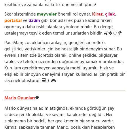
kısıtlıdır ve zamanlama kritik öneme sahiptir. ⚡
Skor sisteminde
meyveler
önemli rol oynar.
Kiraz
,
çilek
,
portakal
ve
üzüm
gibi bonuslar ek puan kazandırırken
oyuncuyu daha riskli alanlara yönlendirebilir. Bu denge,
ustalaşmayı teşvik eden temel unsurlardan biridir. 🍒🍓🍊🍇
Pac-Man; çocuklar için anlaşılır, gençler için refleks
geliştirici, yetişkinler için ise nostaljik bir deneyim sunar. Bu
evreni sitemizde ücretsiz olarak, online şekilde; bilgisayar,
tablet ve telefon üzerinden doğrudan oynamak mümkündür.
Kurulum gerektirmeyen yapısıyla mobil uyumlu, hızlı ve
erişilebilir bir oyun deneyimi arayan kullanıcılar için pratik bir
seçenek oluşturur. 💻📱🎮
Mario Oyunları
🍄
Mario dünyasına adım attığında, ekranda gördüğün şey
sadece renkli bloklar ve sevimli karakterler değildir. Her
zıplamanın bir bedeli, her gecikmenin bir sonucu vardır.
Kırmızı şapkasıyla tanınan Mario, boşlukları hesaplarken