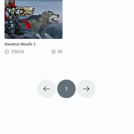
Davetsiz Misafir 2
218656
89
1