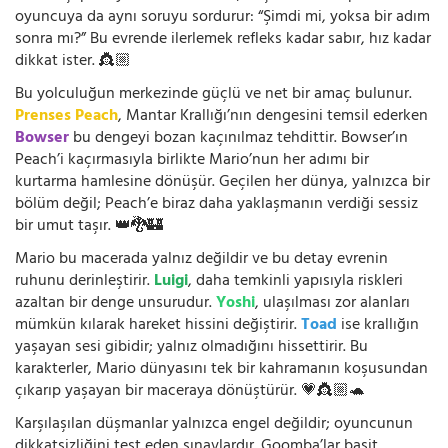
oyuncuya da aynı soruyu sordurur: “Şimdi mi, yoksa bir adım
sonra mı?” Bu evrende ilerlemek refleks kadar sabır, hız kadar
dikkat ister. 👸🏼
Bu yolculuğun merkezinde güçlü ve net bir amaç bulunur.
Prenses Peach
, Mantar Krallığı’nın dengesini temsil ederken
Bowser
bu dengeyi bozan kaçınılmaz tehdittir. Bowser’ın
Peach’i kaçırmasıyla birlikte Mario’nun her adımı bir
kurtarma hamlesine dönüşür. Geçilen her dünya, yalnızca bir
bölüm değil; Peach’e biraz daha yaklaşmanın verdiği sessiz
bir umut taşır. 👑🐉🏰
Mario bu macerada yalnız değildir ve bu detay evrenin
ruhunu derinleştirir.
Luigi
, daha temkinli yapısıyla riskleri
azaltan bir denge unsurudur.
Yoshi
, ulaşılması zor alanları
mümkün kılarak hareket hissini değiştirir.
Toad
ise krallığın
yaşayan sesi gibidir; yalnız olmadığını hissettirir. Bu
karakterler, Mario dünyasını tek bir kahramanın koşusundan
çıkarıp yaşayan bir maceraya dönüştürür. 💗👸🏼🐢
Karşılaşılan düşmanlar yalnızca engel değildir; oyuncunun
dikkatsizliğini test eden sınavlardır. Goomba’lar basit