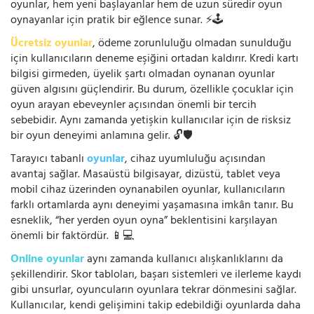
oyunlar, hem yeni başlayanlar hem de uzun süredir oyun
oynayanlar için pratik bir eğlence sunar. ⚡🕹️
Ücretsiz oyunlar
, ödeme zorunluluğu olmadan sunulduğu
için kullanıcıların deneme eşiğini ortadan kaldırır. Kredi kartı
bilgisi girmeden, üyelik şartı olmadan oynanan oyunlar
güven algısını güçlendirir. Bu durum, özellikle çocuklar için
oyun arayan ebeveynler açısından önemli bir tercih
sebebidir. Aynı zamanda yetişkin kullanıcılar için de risksiz
bir oyun deneyimi anlamına gelir. 🔓🛡️
Tarayıcı tabanlı
oyunlar
, cihaz uyumluluğu açısından
avantaj sağlar. Masaüstü bilgisayar, dizüstü, tablet veya
mobil cihaz üzerinden oynanabilen oyunlar, kullanıcıların
farklı ortamlarda aynı deneyimi yaşamasına imkân tanır. Bu
esneklik, “her yerden oyun oyna” beklentisini karşılayan
önemli bir faktördür. 📱💻
Online oyunlar
aynı zamanda kullanıcı alışkanlıklarını da
şekillendirir. Skor tabloları, başarı sistemleri ve ilerleme kaydı
gibi unsurlar, oyuncuların oyunlara tekrar dönmesini sağlar.
Kullanıcılar, kendi gelişimini takip edebildiği oyunlarda daha