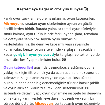
Keşfetmeye Değer MicroOyun Dünyası 🚀
Farklı oyun zevklerine göre hazırlanmış oyun kategorileri,
Microoyun
’u sıradan oyun sitelerinden ayıran en güçlü
özelliklerden biridir. Burada yalnızca temel oyun türleriyle
sınırlı kalmaz, aynı türün içinde farklı oynanışlara, temalara
ve detaylara sahip çok sayıda oyun dünyasını
keşfedebilirsiniz. Bu derin ve kapsamlı yapı sayesinde
kullanıcılar, benzer oyun sitelerinde karşılaşamayacakları
kadar
geniş bir oyun yelpazesi
yle karşılaşır ve tek bir yerde
uzun süre keşif yapma imkânı bulur. 🗃️
Oyun kategorileri
arasında gezindikçe, aradığınız oyuna
yaklaşmak için filtrelemek ya da uzun uzun aramak zorunda
kalmazsınız. İlgi alanınıza en yakın oyunları kısa sürede
bulabilir, daha önce hiç denemediğiniz türlerle karşılaşabilir
ve oyun alışkanlıklarınızı sürekli genişletebilirsiniz. Bu
sistemli ve detaylı yapı, oyun oynamayı rastgele bir deneyim
olmaktan çıkarır; keşfetmeye dayalı, düzenli ve keyifli bir
sürece dönüştürür.
Microoyun
, bu kapsamlı oyun düzeniyle