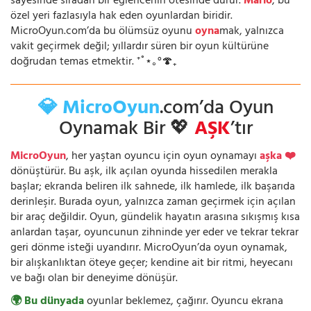
sayesinde sıradan bir eğlencenin ötesinde durur.
Mario
, bu
özel yeri fazlasıyla hak eden oyunlardan biridir.
MicroOyun.com’da bu ölümsüz oyunu
oyna
mak, yalnızca
vakit geçirmek değil; yıllardır süren bir oyun kültürüne
doğrudan temas etmektir. ⁺˚⋆｡°🍄₊
💎 MicroOyun
.com’da Oyun
Oynamak Bir 💖
AŞK
’tır
MicroOyun
, her yaştan oyuncu için oyun oynamayı
aşka ❤️
dönüştürür. Bu aşk, ilk açılan oyunda hissedilen merakla
başlar; ekranda beliren ilk sahnede, ilk hamlede, ilk başarıda
derinleşir. Burada oyun, yalnızca zaman geçirmek için açılan
bir araç değildir. Oyun, gündelik hayatın arasına sıkışmış kısa
anlardan taşar, oyuncunun zihninde yer eder ve tekrar tekrar
geri dönme isteği uyandırır. MicroOyun’da oyun oynamak,
bir alışkanlıktan öteye geçer; kendine ait bir ritmi, heyecanı
ve bağı olan bir deneyime dönüşür.
🌍 Bu dünyada
oyunlar beklemez, çağırır. Oyuncu ekrana