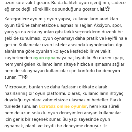
uzun süre vakit geçirir. Bu da kaliteli oyun içeriğinin, sadece
eğlence değil süreklilik de sunduğunu gösterir. 📊🏆
Kategorilere ayrılmış oyun yapısı, kullanıcıların aradıkları
oyun türüne zahmetsizce ulaşmasını sağlar. Aksiyon, spor,
yarış ya da zeka oyunları gibi farklı seçeneklerin düzenli bir
şekilde sunulması, oyun oynamayı daha pratik ve keyifli hale
getirir. Kullanıcılar uzun listeler arasında kaybolmadan, ilgi
alanlarına göre oyunları kolayca keşfedebilir ve vakit
kaybetmeden
oyun oyna
maya başlayabilir. Bu düzenli yapı,
hem yeni gelen kullanıcıların siteye hızlıca alışmasını sağlar
hem de sık oynayan kullanıcılar için konforlu bir deneyim
sunar. 🗂️🧭
Microoyun, bunları ve daha fazlasını dikkate alarak
hazırlanmış bir oyun platformu olarak, kullanıcıların ihtiyaç
duyduğu oyunlara zahmetsizce ulaşmasını hedefler. Farklı
türlerde sunulan
ücretsiz online oyunlar
, hem kısa süreli
hem de uzun soluklu oyun deneyimleri arayan kullanıcılar
için geniş bir seçenek sunar. Bu yapı sayesinde oyun
oynamak, planlı ve keyifli bir deneyime dönüşür. ✨