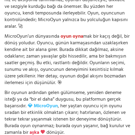
hız ve aksiyonla tanımlamaz; oyunun düşünceyle, dikkatle
ve sezgiyle kurduğu bağı da önemser. Bu yüzden her
oyuncu, kendi temposunda ilerleyebilir. Oyun, oyuncunun
kontrolündedir; MicroOyun yalnızca bu yolculuğun kapısını
aralar. 🚀
MicroOyun’un dünyasında
oyun oyna
mak bir kaçış değil, bir
dönüş yoludur. Oyuncu, günün karmaşasından uzaklaşırken
kendine ait bir alana girer. Burada dikkat dağılmaz, aksine
odaklanır; zaman yavaşlar gibi hissedilir, ama bir bakmışsın
saatler geçmiş. Bu etki, rastlantı değildir. Oyunların seçimi,
sunumu ve akışı, oyuncunun deneyimini kesintisiz kılmak
üzere şekillenir. Her detay, oyunun doğal akışını bozmadan
ilerlemesi için düşünülür. 🎯
Bir oyunun ardından gelen gülümseme, yeniden deneme
isteği ya da “bir el daha” duygusu, bu platformun gerçek
başarısıdır.
💎 MicroOyun
, her yaştan oyuncu için oyunu
sıradan bir etkinlik olmaktan çıkarır; hatırlanan, özlenen ve
tekrar tekrar yaşanmak istenen bir deneyime dönüştürür.
Burada oyun oynanmaz; burada oyun yaşanır, bağ kurulur ve
zamanla bir
aşka 💖
dönüşür.