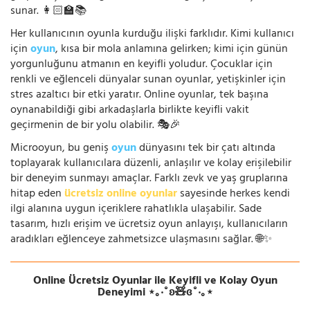
sunar. 👩🏻‍🏫📚
Her kullanıcının oyunla kurduğu ilişki farklıdır. Kimi kullanıcı
için
oyun
, kısa bir mola anlamına gelirken; kimi için günün
yorgunluğunu atmanın en keyifli yoludur. Çocuklar için
renkli ve eğlenceli dünyalar sunan oyunlar, yetişkinler için
stres azaltıcı bir etki yaratır. Online oyunlar, tek başına
oynanabildiği gibi arkadaşlarla birlikte keyifli vakit
geçirmenin de bir yolu olabilir. 🎭🎉
Microoyun, bu geniş
oyun
dünyasını tek bir çatı altında
toplayarak kullanıcılara düzenli, anlaşılır ve kolay erişilebilir
bir deneyim sunmayı amaçlar. Farklı zevk ve yaş gruplarına
hitap eden
ücretsiz online oyunlar
sayesinde herkes kendi
ilgi alanına uygun içeriklere rahatlıkla ulaşabilir. Sade
tasarım, hızlı erişim ve ücretsiz oyun anlayışı, kullanıcıların
aradıkları eğlenceye zahmetsizce ulaşmasını sağlar. 🌐✨
Online Ücretsiz Oyunlar ile Keyifli ve Kolay Oyun
Deneyimi ⋆｡‧˚ʚ🧸ɞ˚‧｡⋆