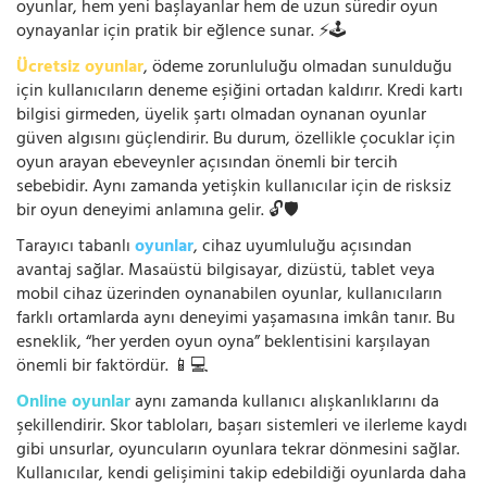
oyunlar, hem yeni başlayanlar hem de uzun süredir oyun
oynayanlar için pratik bir eğlence sunar. ⚡🕹️
Ücretsiz oyunlar
, ödeme zorunluluğu olmadan sunulduğu
için kullanıcıların deneme eşiğini ortadan kaldırır. Kredi kartı
bilgisi girmeden, üyelik şartı olmadan oynanan oyunlar
güven algısını güçlendirir. Bu durum, özellikle çocuklar için
oyun arayan ebeveynler açısından önemli bir tercih
sebebidir. Aynı zamanda yetişkin kullanıcılar için de risksiz
bir oyun deneyimi anlamına gelir. 🔓🛡️
Tarayıcı tabanlı
oyunlar
, cihaz uyumluluğu açısından
avantaj sağlar. Masaüstü bilgisayar, dizüstü, tablet veya
mobil cihaz üzerinden oynanabilen oyunlar, kullanıcıların
farklı ortamlarda aynı deneyimi yaşamasına imkân tanır. Bu
esneklik, “her yerden oyun oyna” beklentisini karşılayan
önemli bir faktördür. 📱💻
Online oyunlar
aynı zamanda kullanıcı alışkanlıklarını da
şekillendirir. Skor tabloları, başarı sistemleri ve ilerleme kaydı
gibi unsurlar, oyuncuların oyunlara tekrar dönmesini sağlar.
Kullanıcılar, kendi gelişimini takip edebildiği oyunlarda daha