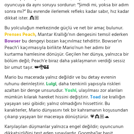
oyuncuya da aynı soruyu sordurur: “Şimdi mi, yoksa bir adım
sonra mı?” Bu evrende ilerlemek refleks kadar sabır, hız kadar
dikkat ister. 👸🏼
Bu yolculuğun merkezinde güçlü ve net bir amaç bulunur.
Prenses Peach
, Mantar Krallığı’nın dengesini temsil ederken
Bowser
bu dengeyi bozan kaçınılmaz tehdittir. Bowser’ın
Peach’i kaçırmasıyla birlikte Mario’nun her adımı bir
kurtarma hamlesine dönüşür. Geçilen her dünya, yalnızca bir
bölüm değil; Peach’e biraz daha yaklaşmanın verdiği sessiz
bir umut taşır. 👑🐉🏰
Mario bu macerada yalnız değildir ve bu detay evrenin
ruhunu derinleştirir.
Luigi
, daha temkinli yapısıyla riskleri
azaltan bir denge unsurudur.
Yoshi
, ulaşılması zor alanları
mümkün kılarak hareket hissini değiştirir.
Toad
ise krallığın
yaşayan sesi gibidir; yalnız olmadığını hissettirir. Bu
karakterler, Mario dünyasını tek bir kahramanın koşusundan
çıkarıp yaşayan bir maceraya dönüştürür. 💗👸🏼🐢
Karşılaşılan düşmanlar yalnızca engel değildir; oyuncunun
dikkatsizliğini test eden sınavlardır. Goomba’lar basit