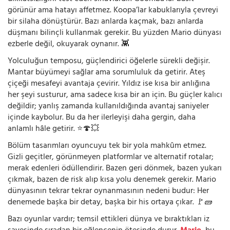
görünür ama hatayı affetmez. Koopa’lar kabuklarıyla çevreyi
bir silaha dönüştürür. Bazı anlarda kaçmak, bazı anlarda
düşmanı bilinçli kullanmak gerekir. Bu yüzden Mario dünyası
ezberle değil, okuyarak oynanır. 👾
Yolculuğun temposu, güçlendirici öğelerle sürekli değişir.
Mantar büyümeyi sağlar ama sorumluluk da getirir. Ateş
çiçeği mesafeyi avantaja çevirir. Yıldız ise kısa bir anlığına
her şeyi susturur, ama sadece kısa bir an için. Bu güçler kalıcı
değildir; yanlış zamanda kullanıldığında avantaj saniyeler
içinde kaybolur. Bu da her ilerleyişi daha gergin, daha
anlamlı hâle getirir. ⭐🍄💥
Bölüm tasarımları oyuncuyu tek bir yola mahkûm etmez.
Gizli geçitler, görünmeyen platformlar ve alternatif rotalar;
merak edenleri ödüllendirir. Bazen geri dönmek, bazen yukarı
çıkmak, bazen de risk alıp kısa yolu denemek gerekir. Mario
dünyasının tekrar tekrar oynanmasının nedeni budur: Her
denemede başka bir detay, başka bir his ortaya çıkar. 🚩🧱
Bazı oyunlar vardır; temsil ettikleri dünya ve bıraktıkları iz