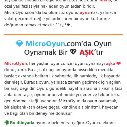
sayesinde sıradan bir eğlencenin ötesinde durur.
Mario
, bu
özel yeri fazlasıyla hak eden oyunlardan biridir.
MicroOyun.com’da bu ölümsüz oyunu
oyna
mak, yalnızca
vakit geçirmek değil; yıllardır süren bir oyun kültürüne
doğrudan temas etmektir. ⁺˚⋆｡°🍄₊
💎 MicroOyun
.com’da Oyun
Oynamak Bir 💖
AŞK
’tır
MicroOyun
, her yaştan oyuncu için oyun oynamayı
aşka ❤️
dönüştürür. Bu aşk, ilk açılan oyunda hissedilen merakla
başlar; ekranda beliren ilk sahnede, ilk hamlede, ilk başarıda
derinleşir. Burada oyun, yalnızca zaman geçirmek için açılan
bir araç değildir. Oyun, gündelik hayatın arasına sıkışmış kısa
anlardan taşar, oyuncunun zihninde yer eder ve tekrar tekrar
geri dönme isteği uyandırır. MicroOyun’da oyun oynamak,
bir alışkanlıktan öteye geçer; kendine ait bir ritmi, heyecanı
ve bağı olan bir deneyime dönüşür.
🌍 Bu dünyada
oyunlar beklemez, çağırır. Oyuncu ekrana