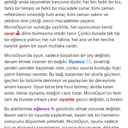
geldiği anda seçenekler karşısına dizilir; her biri farklı bir his,
farklı bir tempo ve farklı bir mücadele sunar. Kimi zaman
reflekslerin sınandığı hızlı anlar, kimi zaman sabrın ve
zekânın öne çıktığı sessiz mücadeleler yaşanır.
MicroOyun’un sunduğu çeşitlilik, her oyuncunun kendi
oyun 🕹️
dilini bulmasına imkân tanır. Çünkü burada tek tip
bir eğlence yoktur; her ruh hâline, her ana ve her tercihe
karşılık gelen bir oyun mutlaka vardır.
MicroOyun’da oyun, sadece başlatılan bir şey değildir;
devam etmek istenen bir bağdır.
Oyuncu 🧍‍♂️
, bıraktığı
yerden yeniden başlamak ister, çünkü oyunla kurduğu ilişki
yarım kalmayı sevmez. Bu bağ, kazanılan bir skorla güçlenir,
geçilen bir bölümle derinleşir ve paylaşılan bir deneyimle
anlam kazanır. Oyun bitse bile hissi bitmez; akılda kalan
anlar, tekrar oynama isteğini canlı tutar. MicroOyun’un farkı
tam da burada ortaya çıkar:
oyunlar
geçici değildir, iz bırakır.
Bu platformda
eğlence ✨
gürültülü olmak zorunda değildir.
Bazen sakin bir oyunda kaybolmak, bazen tek bir hamlenin
sonucunu düşünmek yeterlidir. MicroOyun, oyunu sadece