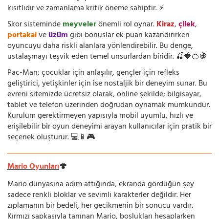
kısıtlıdır ve zamanlama kritik öneme sahiptir. ⚡
Skor sisteminde
meyveler
önemli rol oynar.
Kiraz
,
çilek
,
portakal
ve
üzüm
gibi bonuslar ek puan kazandırırken
oyuncuyu daha riskli alanlara yönlendirebilir. Bu denge,
ustalaşmayı teşvik eden temel unsurlardan biridir. 🍒🍓🍊🍇
Pac-Man; çocuklar için anlaşılır, gençler için refleks
geliştirici, yetişkinler için ise nostaljik bir deneyim sunar. Bu
evreni sitemizde ücretsiz olarak, online şekilde; bilgisayar,
tablet ve telefon üzerinden doğrudan oynamak mümkündür.
Kurulum gerektirmeyen yapısıyla mobil uyumlu, hızlı ve
erişilebilir bir oyun deneyimi arayan kullanıcılar için pratik bir
seçenek oluşturur. 💻📱🎮
Mario Oyunları
🍄
Mario dünyasına adım attığında, ekranda gördüğün şey
sadece renkli bloklar ve sevimli karakterler değildir. Her
zıplamanın bir bedeli, her gecikmenin bir sonucu vardır.
Kırmızı şapkasıyla tanınan Mario, boşlukları hesaplarken