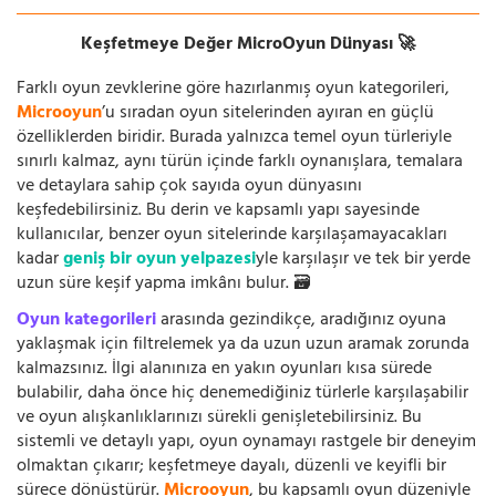
Keşfetmeye Değer MicroOyun Dünyası 🚀
Farklı oyun zevklerine göre hazırlanmış oyun kategorileri,
Microoyun
’u sıradan oyun sitelerinden ayıran en güçlü
özelliklerden biridir. Burada yalnızca temel oyun türleriyle
sınırlı kalmaz, aynı türün içinde farklı oynanışlara, temalara
ve detaylara sahip çok sayıda oyun dünyasını
keşfedebilirsiniz. Bu derin ve kapsamlı yapı sayesinde
kullanıcılar, benzer oyun sitelerinde karşılaşamayacakları
kadar
geniş bir oyun yelpazesi
yle karşılaşır ve tek bir yerde
uzun süre keşif yapma imkânı bulur. 🗃️
Oyun kategorileri
arasında gezindikçe, aradığınız oyuna
yaklaşmak için filtrelemek ya da uzun uzun aramak zorunda
kalmazsınız. İlgi alanınıza en yakın oyunları kısa sürede
bulabilir, daha önce hiç denemediğiniz türlerle karşılaşabilir
ve oyun alışkanlıklarınızı sürekli genişletebilirsiniz. Bu
sistemli ve detaylı yapı, oyun oynamayı rastgele bir deneyim
olmaktan çıkarır; keşfetmeye dayalı, düzenli ve keyifli bir
sürece dönüştürür.
Microoyun
, bu kapsamlı oyun düzeniyle