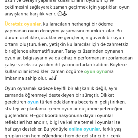
uzun ve detaylı yapımlar kullanıcıların oyunun içine
çekilmesini sağlayarak zaman geçirmek için yaptıkları oyun
arayışlarına karşılık verir. ⏱️🕹️
Ücretsiz oyunlar
, kullanıcıların herhangi bir ödeme
yapmadan oyun deneyimi yaşamasını mümkün kılar. Bu
durum özellikle çocuklar ve gençler için güvenli bir oyun
ortamı oluştururken, yetişkin kullanıcılar için de zahmetsiz
bir eğlence alternatifi sunar. Tarayıcı üzerinden oynanan
oyunlar, bilgisayarın ya da cihazın performansını zorlamadan
çalışır ve ekstra yazılım ihtiyacını ortadan kaldırır. Böylece
kullanıcılar istedikleri zaman özgürce
oyun oyna
ma
imkanına sahip olur. 💻🔓
Oyun oynamak sadece keyifli bir alışkanlık değil, aynı
zamanda öğrenmeyi destekleyen bir süreçtir. Dikkat
gerektiren
oyun
türleri odaklanma becerisini geliştirirken,
strateji ve planlama içeren oyunlar düşünme yeteneğini
güçlendirir. El–göz koordinasyonuna dayalı oyunlar
refleksleri hızlandırır, bilgi ve kelime temelli oyunlar ise
hafızayı destekler. Bu yönüyle
online oyunlar
, farklı yaş
grupları için hem eğlendirici hem de geliştirici bir içerik