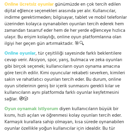
Online ücretsiz oyunlar
günümüzde en çok tercih edilen
dijital eğlence seçenekleri arasında yer alır. Kullanıcılar,
indirme gerektirmeden; bilgisayar, tablet ve mobil telefonlar
üzerinden kolayca oynanabilen oyunları tercih ederek hem
zamandan tasarruf eder hem de her yerde eğlenceye hızlıca
ulaşır. Bu erişim kolaylığı, online oyun platformlarına olan
ilgiyi her geçen gün artırmaktadır. 🎯🔍
Online oyunlar
, tür çeşitliliği sayesinde farklı beklentilere
cevap verir. Aksiyon, spor, yarış, bulmaca ve zeka oyunları
gibi birçok seçenek; kullanıcıların oyun oynama amacına
göre tercih edilir. Kimi oyuncular rekabeti severken, kimileri
sakin ve rahatlatıcı oyunları tercih eder. Bu durum, online
oyun sitelerinin geniş bir içerik sunmasını gerekli kılar ve
kullanıcıların aynı platformda farklı oyunlar keşfetmesini
sağlar. 🧭🎲
Oyun oynamak istiyorum
diyen kullanıcıların büyük bir
kısmı, hızlı açılan ve öğrenmesi kolay oyunları tercih eder.
Karmaşık kurallara sahip olmayan, kısa sürede oynanabilen
oyunlar özellikle yoğun kullanıcılar için idealdir. Bu tür