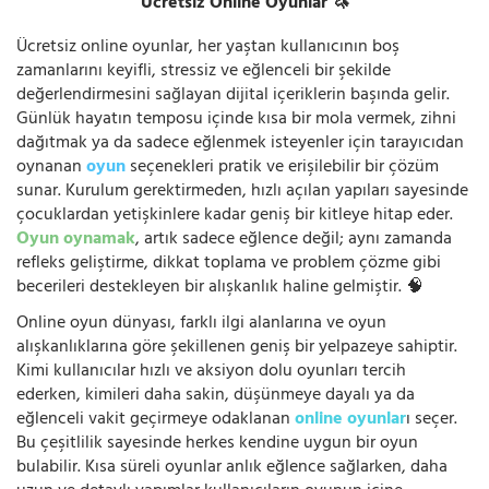
Ücretsiz Online Oyunlar 🦄
Ücretsiz online oyunlar, her yaştan kullanıcının boş
zamanlarını keyifli, stressiz ve eğlenceli bir şekilde
değerlendirmesini sağlayan dijital içeriklerin başında gelir.
Günlük hayatın temposu içinde kısa bir mola vermek, zihni
dağıtmak ya da sadece eğlenmek isteyenler için tarayıcıdan
oynanan
oyun
seçenekleri pratik ve erişilebilir bir çözüm
sunar. Kurulum gerektirmeden, hızlı açılan yapıları sayesinde
çocuklardan yetişkinlere kadar geniş bir kitleye hitap eder.
Oyun oynamak
, artık sadece eğlence değil; aynı zamanda
refleks geliştirme, dikkat toplama ve problem çözme gibi
becerileri destekleyen bir alışkanlık haline gelmiştir. 🧠
Online oyun dünyası, farklı ilgi alanlarına ve oyun
alışkanlıklarına göre şekillenen geniş bir yelpazeye sahiptir.
Kimi kullanıcılar hızlı ve aksiyon dolu oyunları tercih
ederken, kimileri daha sakin, düşünmeye dayalı ya da
eğlenceli vakit geçirmeye odaklanan
online oyunlar
ı seçer.
Bu çeşitlilik sayesinde herkes kendine uygun bir oyun
bulabilir. Kısa süreli oyunlar anlık eğlence sağlarken, daha