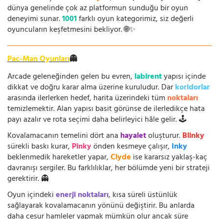
dünya genelinde çok az platformun sunduğu bir oyun
deneyimi sunar.
1001
farklı oyun kategorimiz, siz değerli
oyuncuların keşfetmesini bekliyor. 🌐✨
Pac-Man Oyunları
👻
Arcade geleneğinden gelen bu evren,
labirent
yapısı içinde
dikkat ve doğru karar alma üzerine kuruludur. Dar
koridorlar
arasında ilerlerken hedef, harita üzerindeki tüm
noktaları
temizlemektir. Alan yapısı basit görünse de ilerledikçe hata
payı azalır ve rota seçimi daha belirleyici hâle gelir. 🕹️
Kovalamacanın temelini dört ana
hayalet
oluşturur.
Blinky
sürekli baskı kurar,
Pinky
önden kesmeye çalışır,
Inky
beklenmedik hareketler yapar,
Clyde
ise kararsız yaklaş-kaç
davranışı sergiler. Bu farklılıklar, her bölümde yeni bir strateji
gerektirir. 👻
Oyun içindeki
enerji noktaları
, kısa süreli üstünlük
sağlayarak kovalamacanın yönünü değiştirir. Bu anlarda
daha cesur hamleler yapmak mümkün olur ancak süre