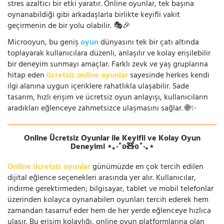
stres azaltıcı bir etki yaratır. Online oyunlar, tek başına
oynanabildiği gibi arkadaşlarla birlikte keyifli vakit
geçirmenin de bir yolu olabilir. 🎭🎉
Microoyun, bu geniş
oyun
dünyasını tek bir çatı altında
toplayarak kullanıcılara düzenli, anlaşılır ve kolay erişilebilir
bir deneyim sunmayı amaçlar. Farklı zevk ve yaş gruplarına
hitap eden
ücretsiz online oyunlar
sayesinde herkes kendi
ilgi alanına uygun içeriklere rahatlıkla ulaşabilir. Sade
tasarım, hızlı erişim ve ücretsiz oyun anlayışı, kullanıcıların
aradıkları eğlenceye zahmetsizce ulaşmasını sağlar. 🌐✨
Online Ücretsiz Oyunlar ile Keyifli ve Kolay Oyun
Deneyimi ⋆｡‧˚ʚ🧸ɞ˚‧｡⋆
Online ücretsiz oyunlar
günümüzde en çok tercih edilen
dijital eğlence seçenekleri arasında yer alır. Kullanıcılar,
indirme gerektirmeden; bilgisayar, tablet ve mobil telefonlar
üzerinden kolayca oynanabilen oyunları tercih ederek hem
zamandan tasarruf eder hem de her yerde eğlenceye hızlıca
ulaşır. Bu erişim kolaylığı, online oyun platformlarına olan