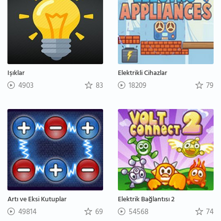
Işıklar
Elektrikli Cihazlar
4903
83
18209
79
Artı ve Eksi Kutuplar
Elektrik Bağlantısı 2
49814
69
54568
74