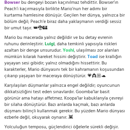
Bowser
bu dengeyi bozan kaçınılmaz tehdittir. Bowser’ın
Peach’i kaçırmasıyla birlikte Mario’nun her adımı bir
kurtarma hamlesine dönüşür. Geçilen her dünya, yalnızca bir
bölüm değil; Peach’e biraz daha yaklaşmanın verdiği sessiz
bir umut taşır. 👑🐉🏰
Mario bu macerada yalnız değildir ve bu detay evrenin
ruhunu derinleştirir.
Luigi
, daha temkinli yapısıyla riskleri
azaltan bir denge unsurudur.
Yoshi
, ulaşılması zor alanları
mümkün kılarak hareket hissini değiştirir.
Toad
ise krallığın
yaşayan sesi gibidir; yalnız olmadığını hissettirir. Bu
karakterler, Mario dünyasını tek bir kahramanın koşusundan
çıkarıp yaşayan bir maceraya dönüştürür. 💗👸🏼🐢
Karşılaşılan düşmanlar yalnızca engel değildir; oyuncunun
dikkatsizliğini test eden sınavlardır. Goomba’lar basit
görünür ama hatayı affetmez. Koopa’lar kabuklarıyla çevreyi
bir silaha dönüştürür. Bazı anlarda kaçmak, bazı anlarda
düşmanı bilinçli kullanmak gerekir. Bu yüzden Mario dünyası
ezberle değil, okuyarak oynanır. 👾
Yolculuğun temposu, güçlendirici öğelerle sürekli değişir.