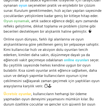
dağıtmak ya da sadece eğlenmek isteyenler için tarayıcıdan
oynanan
oyun
seçenekleri pratik ve erişilebilir bir çözüm
sunar. Kurulum gerektirmeden, hızlı açılan yapıları sayesinde
çocuklardan yetişkinlere kadar geniş bir kitleye hitap eder.
Oyun oynamak
, artık sadece eğlence değil; aynı zamanda
refleks geliştirme, dikkat toplama ve problem çözme gibi
becerileri destekleyen bir alışkanlık haline gelmiştir. 🧠
Online oyun dünyası, farklı ilgi alanlarına ve oyun
alışkanlıklarına göre şekillenen geniş bir yelpazeye sahiptir.
Kimi kullanıcılar hızlı ve aksiyon dolu oyunları tercih
ederken, kimileri daha sakin, düşünmeye dayalı ya da
eğlenceli vakit geçirmeye odaklanan
online oyunlar
ı seçer.
Bu çeşitlilik sayesinde herkes kendine uygun bir oyun
bulabilir. Kısa süreli oyunlar anlık eğlence sağlarken, daha
uzun ve detaylı yapımlar kullanıcıların oyunun içine
çekilmesini sağlayarak zaman geçirmek için yaptıkları oyun
arayışlarına karşılık verir. ⏱️🕹️
Ücretsiz oyunlar
, kullanıcıların herhangi bir ödeme
yapmadan oyun deneyimi yaşamasını mümkün kılar. Bu
durum özellikle çocuklar ve gençler için güvenli bir oyun