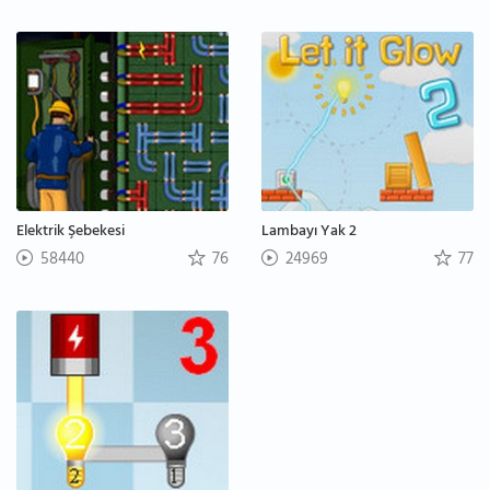
Elektrik Şebekesi
Lambayı Yak 2
58440
76
24969
77