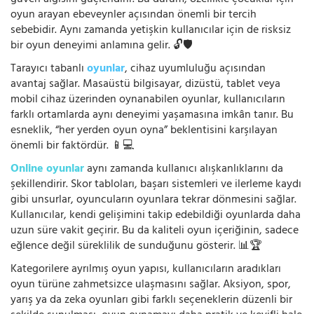
oyun arayan ebeveynler açısından önemli bir tercih
sebebidir. Aynı zamanda yetişkin kullanıcılar için de risksiz
bir oyun deneyimi anlamına gelir. 🔓🛡️
Tarayıcı tabanlı
oyunlar
, cihaz uyumluluğu açısından
avantaj sağlar. Masaüstü bilgisayar, dizüstü, tablet veya
mobil cihaz üzerinden oynanabilen oyunlar, kullanıcıların
farklı ortamlarda aynı deneyimi yaşamasına imkân tanır. Bu
esneklik, “her yerden oyun oyna” beklentisini karşılayan
önemli bir faktördür. 📱💻
Online oyunlar
aynı zamanda kullanıcı alışkanlıklarını da
şekillendirir. Skor tabloları, başarı sistemleri ve ilerleme kaydı
gibi unsurlar, oyuncuların oyunlara tekrar dönmesini sağlar.
Kullanıcılar, kendi gelişimini takip edebildiği oyunlarda daha
uzun süre vakit geçirir. Bu da kaliteli oyun içeriğinin, sadece
eğlence değil süreklilik de sunduğunu gösterir. 📊🏆
Kategorilere ayrılmış oyun yapısı, kullanıcıların aradıkları
oyun türüne zahmetsizce ulaşmasını sağlar. Aksiyon, spor,
yarış ya da zeka oyunları gibi farklı seçeneklerin düzenli bir