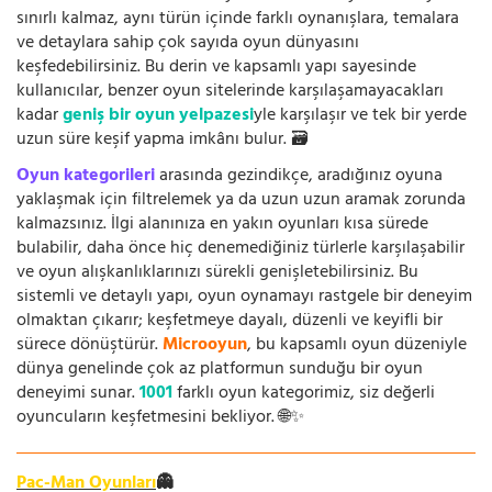
sınırlı kalmaz, aynı türün içinde farklı oynanışlara, temalara
ve detaylara sahip çok sayıda oyun dünyasını
keşfedebilirsiniz. Bu derin ve kapsamlı yapı sayesinde
kullanıcılar, benzer oyun sitelerinde karşılaşamayacakları
kadar
geniş bir oyun yelpazesi
yle karşılaşır ve tek bir yerde
uzun süre keşif yapma imkânı bulur. 🗃️
Oyun kategorileri
arasında gezindikçe, aradığınız oyuna
yaklaşmak için filtrelemek ya da uzun uzun aramak zorunda
kalmazsınız. İlgi alanınıza en yakın oyunları kısa sürede
bulabilir, daha önce hiç denemediğiniz türlerle karşılaşabilir
ve oyun alışkanlıklarınızı sürekli genişletebilirsiniz. Bu
sistemli ve detaylı yapı, oyun oynamayı rastgele bir deneyim
olmaktan çıkarır; keşfetmeye dayalı, düzenli ve keyifli bir
sürece dönüştürür.
Microoyun
, bu kapsamlı oyun düzeniyle
dünya genelinde çok az platformun sunduğu bir oyun
deneyimi sunar.
1001
farklı oyun kategorimiz, siz değerli
oyuncuların keşfetmesini bekliyor. 🌐✨
Pac-Man Oyunları
👻