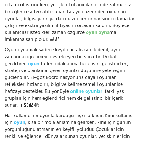
ortamı oluştururken, yetişkin kullanıcılar için de zahmetsiz
bir eğlence alternatifi sunar. Tarayıcı üzerinden oynanan
oyunlar, bilgisayarın ya da cihazın performansını zorlamadan
çalışır ve ekstra yazılım ihtiyacını ortadan kaldırır. Böylece
kullanıcılar istedikleri zaman özgürce
oyun oyna
ma
imkanına sahip olur. 💻🔓
Oyun oynamak sadece keyifli bir alışkanlık değil, aynı
zamanda öğrenmeyi destekleyen bir süreçtir. Dikkat
gerektiren
oyun
türleri odaklanma becerisini geliştirirken,
strateji ve planlama içeren oyunlar düşünme yeteneğini
güçlendirir. El–göz koordinasyonuna dayalı oyunlar
refleksleri hızlandırır, bilgi ve kelime temelli oyunlar ise
hafızayı destekler. Bu yönüyle
online oyunlar
, farklı yaş
grupları için hem eğlendirici hem de geliştirici bir içerik
sunar. 👩🏻‍🏫📚
Her kullanıcının oyunla kurduğu ilişki farklıdır. Kimi kullanıcı
için
oyun
, kısa bir mola anlamına gelirken; kimi için günün
yorgunluğunu atmanın en keyifli yoludur. Çocuklar için
renkli ve eğlenceli dünyalar sunan oyunlar, yetişkinler için