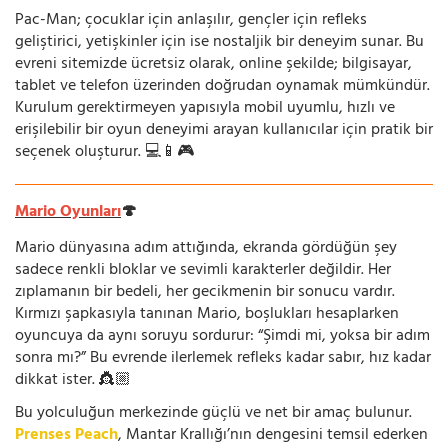
Pac-Man; çocuklar için anlaşılır, gençler için refleks
geliştirici, yetişkinler için ise nostaljik bir deneyim sunar. Bu
evreni sitemizde ücretsiz olarak, online şekilde; bilgisayar,
tablet ve telefon üzerinden doğrudan oynamak mümkündür.
Kurulum gerektirmeyen yapısıyla mobil uyumlu, hızlı ve
erişilebilir bir oyun deneyimi arayan kullanıcılar için pratik bir
seçenek oluşturur. 💻📱🎮
Mario Oyunları
🍄
Mario dünyasına adım attığında, ekranda gördüğün şey
sadece renkli bloklar ve sevimli karakterler değildir. Her
zıplamanın bir bedeli, her gecikmenin bir sonucu vardır.
Kırmızı şapkasıyla tanınan Mario, boşlukları hesaplarken
oyuncuya da aynı soruyu sordurur: “Şimdi mi, yoksa bir adım
sonra mı?” Bu evrende ilerlemek refleks kadar sabır, hız kadar
dikkat ister. 👸🏼
Bu yolculuğun merkezinde güçlü ve net bir amaç bulunur.
Prenses Peach
, Mantar Krallığı’nın dengesini temsil ederken