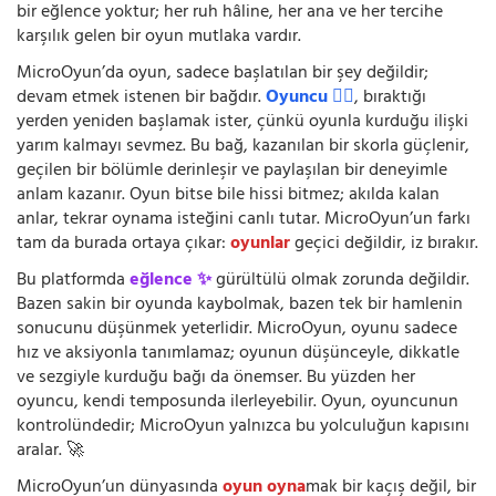
bir eğlence yoktur; her ruh hâline, her ana ve her tercihe
karşılık gelen bir oyun mutlaka vardır.
MicroOyun’da oyun, sadece başlatılan bir şey değildir;
devam etmek istenen bir bağdır.
Oyuncu 🧍‍♂️
, bıraktığı
yerden yeniden başlamak ister, çünkü oyunla kurduğu ilişki
yarım kalmayı sevmez. Bu bağ, kazanılan bir skorla güçlenir,
geçilen bir bölümle derinleşir ve paylaşılan bir deneyimle
anlam kazanır. Oyun bitse bile hissi bitmez; akılda kalan
anlar, tekrar oynama isteğini canlı tutar. MicroOyun’un farkı
tam da burada ortaya çıkar:
oyunlar
geçici değildir, iz bırakır.
Bu platformda
eğlence ✨
gürültülü olmak zorunda değildir.
Bazen sakin bir oyunda kaybolmak, bazen tek bir hamlenin
sonucunu düşünmek yeterlidir. MicroOyun, oyunu sadece
hız ve aksiyonla tanımlamaz; oyunun düşünceyle, dikkatle
ve sezgiyle kurduğu bağı da önemser. Bu yüzden her
oyuncu, kendi temposunda ilerleyebilir. Oyun, oyuncunun
kontrolündedir; MicroOyun yalnızca bu yolculuğun kapısını
aralar. 🚀
MicroOyun’un dünyasında
oyun oyna
mak bir kaçış değil, bir