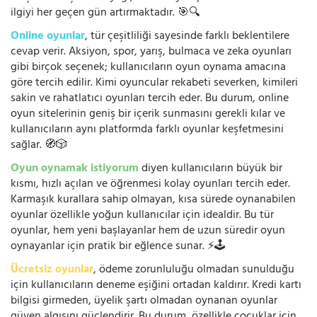
ilgiyi her geçen gün artırmaktadır. 🎯🔍
Online oyunlar
, tür çeşitliliği sayesinde farklı beklentilere
cevap verir. Aksiyon, spor, yarış, bulmaca ve zeka oyunları
gibi birçok seçenek; kullanıcıların oyun oynama amacına
göre tercih edilir. Kimi oyuncular rekabeti severken, kimileri
sakin ve rahatlatıcı oyunları tercih eder. Bu durum, online
oyun sitelerinin geniş bir içerik sunmasını gerekli kılar ve
kullanıcıların aynı platformda farklı oyunlar keşfetmesini
sağlar. 🧭🎲
Oyun oynamak istiyorum
diyen kullanıcıların büyük bir
kısmı, hızlı açılan ve öğrenmesi kolay oyunları tercih eder.
Karmaşık kurallara sahip olmayan, kısa sürede oynanabilen
oyunlar özellikle yoğun kullanıcılar için idealdir. Bu tür
oyunlar, hem yeni başlayanlar hem de uzun süredir oyun
oynayanlar için pratik bir eğlence sunar. ⚡🕹️
Ücretsiz oyunlar
, ödeme zorunluluğu olmadan sunulduğu
için kullanıcıların deneme eşiğini ortadan kaldırır. Kredi kartı
bilgisi girmeden, üyelik şartı olmadan oynanan oyunlar
güven algısını güçlendirir. Bu durum, özellikle çocuklar için