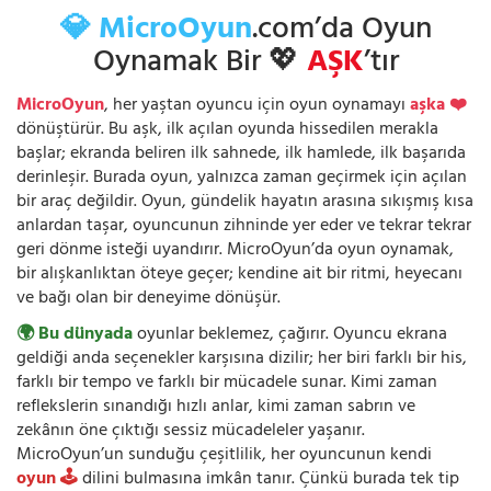
💎 MicroOyun
.com’da Oyun
Oynamak Bir 💖
AŞK
’tır
MicroOyun
, her yaştan oyuncu için oyun oynamayı
aşka ❤️
dönüştürür. Bu aşk, ilk açılan oyunda hissedilen merakla
başlar; ekranda beliren ilk sahnede, ilk hamlede, ilk başarıda
derinleşir. Burada oyun, yalnızca zaman geçirmek için açılan
bir araç değildir. Oyun, gündelik hayatın arasına sıkışmış kısa
anlardan taşar, oyuncunun zihninde yer eder ve tekrar tekrar
geri dönme isteği uyandırır. MicroOyun’da oyun oynamak,
bir alışkanlıktan öteye geçer; kendine ait bir ritmi, heyecanı
ve bağı olan bir deneyime dönüşür.
🌍 Bu dünyada
oyunlar beklemez, çağırır. Oyuncu ekrana
geldiği anda seçenekler karşısına dizilir; her biri farklı bir his,
farklı bir tempo ve farklı bir mücadele sunar. Kimi zaman
reflekslerin sınandığı hızlı anlar, kimi zaman sabrın ve
zekânın öne çıktığı sessiz mücadeleler yaşanır.
MicroOyun’un sunduğu çeşitlilik, her oyuncunun kendi
oyun 🕹️
dilini bulmasına imkân tanır. Çünkü burada tek tip