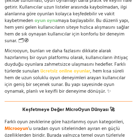
şekilde sunulması, oyun oynamayı daha pratik ve keyifli hale
getirir. Kullanıcılar uzun listeler arasında kaybolmadan, ilgi
alanlarına göre oyunları kolayca keşfedebilir ve vakit
kaybetmeden
oyun oyna
maya başlayabilir. Bu düzenli yapı,
hem yeni gelen kullanıcıların siteye hızlıca alışmasını sağlar
hem de sık oynayan kullanıcılar için konforlu bir deneyim
sunar. 🗂️🧭
Microoyun, bunları ve daha fazlasını dikkate alarak
hazırlanmış bir oyun platformu olarak, kullanıcıların ihtiyaç
duyduğu oyunlara zahmetsizce ulaşmasını hedefler. Farklı
türlerde sunulan
ücretsiz online oyunlar
, hem kısa süreli
hem de uzun soluklu oyun deneyimleri arayan kullanıcılar
için geniş bir seçenek sunar. Bu yapı sayesinde oyun
oynamak, planlı ve keyifli bir deneyime dönüşür. ✨
Keşfetmeye Değer MicroOyun Dünyası 🚀
Farklı oyun zevklerine göre hazırlanmış oyun kategorileri,
Microoyun
’u sıradan oyun sitelerinden ayıran en güçlü
özelliklerden biridir. Burada yalnızca temel oyun türleriyle