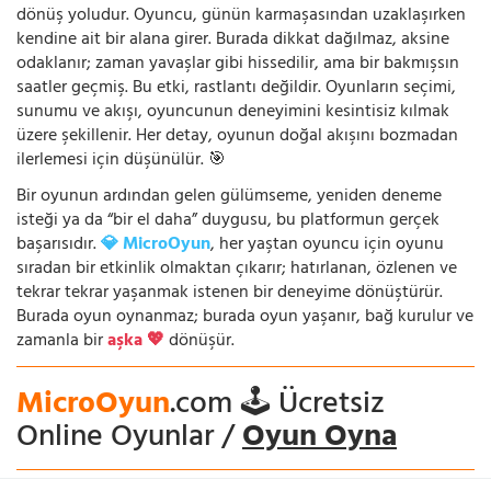
dönüş yoludur. Oyuncu, günün karmaşasından uzaklaşırken
kendine ait bir alana girer. Burada dikkat dağılmaz, aksine
odaklanır; zaman yavaşlar gibi hissedilir, ama bir bakmışsın
saatler geçmiş. Bu etki, rastlantı değildir. Oyunların seçimi,
sunumu ve akışı, oyuncunun deneyimini kesintisiz kılmak
üzere şekillenir. Her detay, oyunun doğal akışını bozmadan
ilerlemesi için düşünülür. 🎯
Bir oyunun ardından gelen gülümseme, yeniden deneme
isteği ya da “bir el daha” duygusu, bu platformun gerçek
başarısıdır.
💎 MicroOyun
, her yaştan oyuncu için oyunu
sıradan bir etkinlik olmaktan çıkarır; hatırlanan, özlenen ve
tekrar tekrar yaşanmak istenen bir deneyime dönüştürür.
Burada oyun oynanmaz; burada oyun yaşanır, bağ kurulur ve
zamanla bir
aşka 💖
dönüşür.
MicroOyun
.com 🕹️ Ücretsiz
Online Oyunlar /
Oyun Oyna