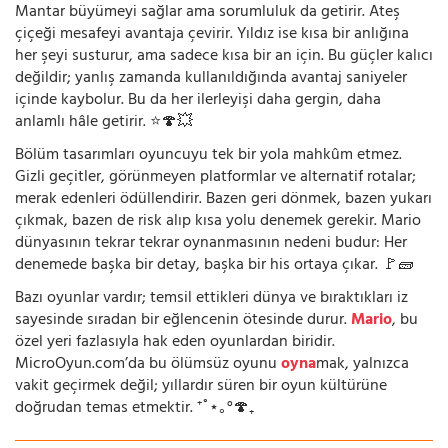
Mantar büyümeyi sağlar ama sorumluluk da getirir. Ateş
çiçeği mesafeyi avantaja çevirir. Yıldız ise kısa bir anlığına
her şeyi susturur, ama sadece kısa bir an için. Bu güçler kalıcı
değildir; yanlış zamanda kullanıldığında avantaj saniyeler
içinde kaybolur. Bu da her ilerleyişi daha gergin, daha
anlamlı hâle getirir. ⭐🍄💥
Bölüm tasarımları oyuncuyu tek bir yola mahkûm etmez.
Gizli geçitler, görünmeyen platformlar ve alternatif rotalar;
merak edenleri ödüllendirir. Bazen geri dönmek, bazen yukarı
çıkmak, bazen de risk alıp kısa yolu denemek gerekir. Mario
dünyasının tekrar tekrar oynanmasının nedeni budur: Her
denemede başka bir detay, başka bir his ortaya çıkar. 🚩🧱
Bazı oyunlar vardır; temsil ettikleri dünya ve bıraktıkları iz
sayesinde sıradan bir eğlencenin ötesinde durur.
Mario
, bu
özel yeri fazlasıyla hak eden oyunlardan biridir.
MicroOyun.com’da bu ölümsüz oyunu
oyna
mak, yalnızca
vakit geçirmek değil; yıllardır süren bir oyun kültürüne
doğrudan temas etmektir. ⁺˚⋆｡°🍄₊