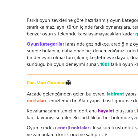
Farklı oyun zevklerine göre hazırlanmış oyun kategori
sınırlı kalmaz, aynı türün içinde farklı oynanışlara, 
benzer oyun sitelerinde karşılaşamayacakları kadar
g
Oyun kategorileri
arasında gezindikçe, aradığınız oy
sürede bulabilir, daha önce hiç denemediğiniz türlerle
bir deneyim olmaktan çıkarır; keşfetmeye dayalı, düze
sunduğu bir oyun deneyimi sunar.
1001
farklı oyun k
Pac-Man Oyunları
👻
Arcade geleneğinden gelen bu evren,
labirent
yapısı
noktaları
temizlemektir. Alan yapısı basit görünse de i
Kovalamacanın temelini dört ana
hayalet
oluşturur.
kaç davranışı sergiler. Bu farklılıklar, her bölümde yeni
Oyun içindeki
enerji noktaları
, kısa süreli üstünlük
ve zamanlama kritik öneme sahiptir. ⚡