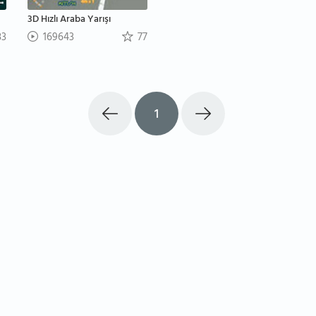
3D Hızlı Araba Yarışı
3
169643
77
1