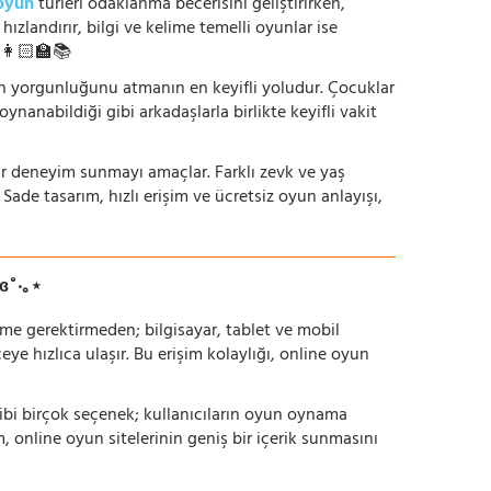
oyun
türleri odaklanma becerisini geliştirirken,
zlandırır, bilgi ve kelime temelli oyunlar ise
. 👩🏻‍🏫📚
nün yorgunluğunu atmanın en keyifli yoludur. Çocuklar
oynanabildiği gibi arkadaşlarla birlikte keyifli vakit
r bir deneyim sunmayı amaçlar. Farklı zevk ve yaş
 Sade tasarım, hızlı erişim ve ücretsiz oyun anlayışı,
ɞ˚‧｡⋆
irme gerektirmeden; bilgisayar, tablet ve mobil
 hızlıca ulaşır. Bu erişim kolaylığı, online oyun
ı gibi birçok seçenek; kullanıcıların oyun oynama
m, online oyun sitelerinin geniş bir içerik sunmasını