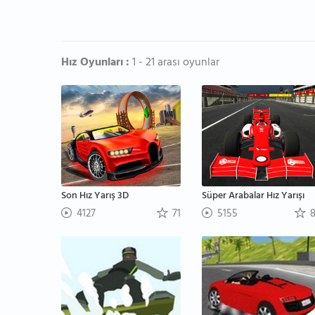
Hız Oyunları :
1 - 21 arası oyunlar
Son Hız Yarış 3D
Süper Arabalar Hız Yarışı
4127
71
5155
8