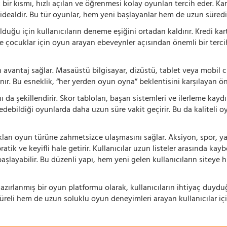
 bir kısmı, hızlı açılan ve öğrenmesi kolay oyunları tercih eder. K
 idealdir. Bu tür oyunlar, hem yeni başlayanlar hem de uzun süredi
ğu için kullanıcıların deneme eşiğini ortadan kaldırır. Kredi kar
le çocuklar için oyun arayan ebeveynler açısından önemli bir tercih
 avantaj sağlar. Masaüstü bilgisayar, dizüstü, tablet veya mobil c
ır. Bu esneklik, “her yerden oyun oyna” beklentisini karşılayan ön
 da şekillendirir. Skor tabloları, başarı sistemleri ve ilerleme kay
 edebildiği oyunlarda daha uzun süre vakit geçirir. Bu da kaliteli o
ıkları oyun türüne zahmetsizce ulaşmasını sağlar. Aksiyon, spor, yar
ik ve keyifli hale getirir. Kullanıcılar uzun listeler arasında kay
aşlayabilir. Bu düzenli yapı, hem yeni gelen kullanıcıların siteye 
azırlanmış bir oyun platformu olarak, kullanıcıların ihtiyaç duyd
süreli hem de uzun soluklu oyun deneyimleri arayan kullanıcılar iç