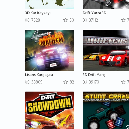
3D Kar Kaykayı
Drift Yarışı 3D
7528
50
37112
7
Lisans Kargaşası
3D Drift Yarışı
38809
82
39170
7