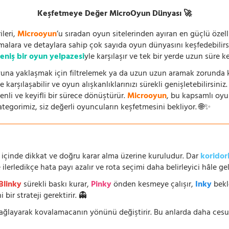
Keşfetmeye Değer MicroOyun Dünyası 🚀
leri,
Microoyun
’u sıradan oyun sitelerinden ayıran en güçlü özell
temalara ve detaylara sahip çok sayıda oyun dünyasını keşfedebilirs
eniş bir oyun yelpazesi
yle karşılaşır ve tek bir yerde uzun süre k
una yaklaşmak için filtrelemek ya da uzun uzun aramak zorunda kal
 karşılaşabilir ve oyun alışkanlıklarınızı sürekli genişletebilirsini
nli ve keyifli bir sürece dönüştürür.
Microoyun
, bu kapsamlı oy
ategorimiz, siz değerli oyuncuların keşfetmesini bekliyor. 🌐✨
 içinde dikkat ve doğru karar alma üzerine kuruludur. Dar
koridor
lerledikçe hata payı azalır ve rota seçimi daha belirleyici hâle geli
Blinky
sürekli baskı kurar,
Pinky
önden kesmeye çalışır,
Inky
bekl
 bir strateji gerektirir. 👻
 sağlayarak kovalamacanın yönünü değiştirir. Bu anlarda daha ces