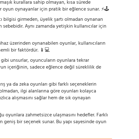
armaşık kurallara sahip olmayan, kısa sürede
r oyun oynayanlar için pratik bir eğlence sunar. ⚡🕹️
tı bilgisi girmeden, üyelik şartı olmadan oynanan
 sebebidir. Aynı zamanda yetişkin kullanıcılar için
ihaz üzerinden oynanabilen oyunlar, kullanıcıların
emli bir faktördür. 📱💻
dı gibi unsurlar, oyuncuların oyunlara tekrar
yun içeriğinin, sadece eğlence değil süreklilik de
ış ya da zeka oyunları gibi farklı seçeneklerin
bolmadan, ilgi alanlarına göre oyunları kolayca
hızlıca alışmasını sağlar hem de sık oynayan
uğu oyunlara zahmetsizce ulaşmasını hedefler. Farklı
in geniş bir seçenek sunar. Bu yapı sayesinde oyun