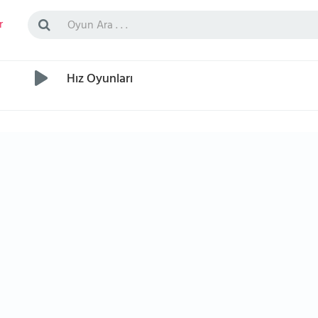
r
Hız Oyunları