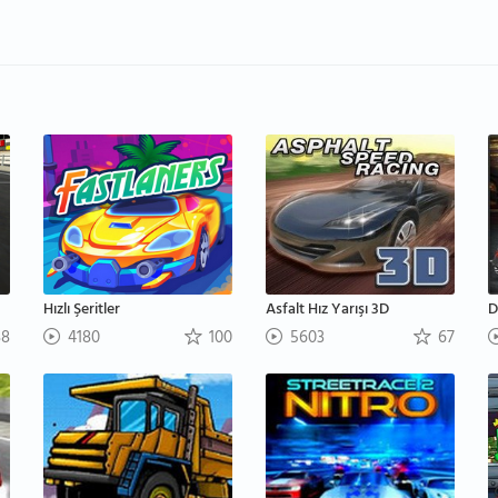
Hızlı Şeritler
Asfalt Hız Yarışı 3D
D
8
4180
100
5603
67