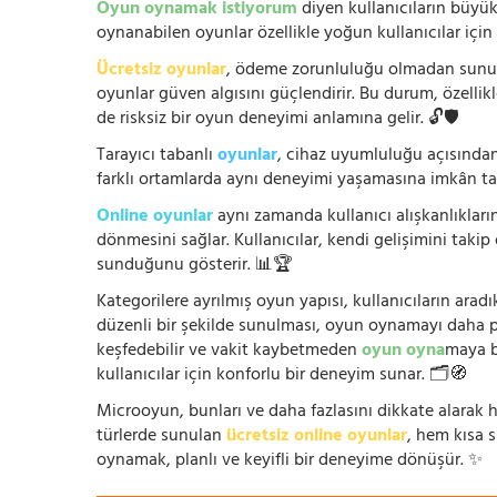
Oyun oynamak istiyorum
diyen kullanıcıların büyük
oynanabilen oyunlar özellikle yoğun kullanıcılar için
Ücretsiz oyunlar
, ödeme zorunluluğu olmadan sunuldu
oyunlar güven algısını güçlendirir. Bu durum, özellik
de risksiz bir oyun deneyimi anlamına gelir. 🔓🛡️
Tarayıcı tabanlı
oyunlar
, cihaz uyumluluğu açısından
farklı ortamlarda aynı deneyimi yaşamasına imkân tan
Online oyunlar
aynı zamanda kullanıcı alışkanlıklarını
dönmesini sağlar. Kullanıcılar, kendi gelişimini takip
sunduğunu gösterir. 📊🏆
Kategorilere ayrılmış oyun yapısı, kullanıcıların arad
düzenli bir şekilde sunulması, oyun oynamayı daha prat
keşfedebilir ve vakit kaybetmeden
oyun oyna
maya b
kullanıcılar için konforlu bir deneyim sunar. 🗂️🧭
Microoyun, bunları ve daha fazlasını dikkate alarak h
türlerde sunulan
ücretsiz online oyunlar
, hem kısa 
oynamak, planlı ve keyifli bir deneyime dönüşür. ✨