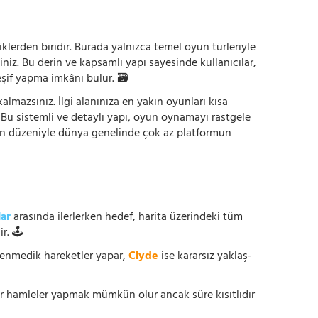
iklerden biridir. Burada yalnızca temel oyun türleriyle
iniz. Bu derin ve kapsamlı yapı sayesinde kullanıcılar,
eşif yapma imkânı bulur. 🗃️
mazsınız. İlgi alanınıza en yakın oyunları kısa
z. Bu sistemli ve detaylı yapı, oyun oynamayı rastgele
un düzeniyle dünya genelinde çok az platformun
lar
arasında ilerlerken hedef, harita üzerindeki tüm
r. 🕹️
enmedik hareketler yapar,
Clyde
ise kararsız yaklaş-
ur hamleler yapmak mümkün olur ancak süre kısıtlıdır