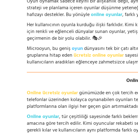
Oyun oynamak sadece keyifli bir alışkanlık değil, ay
strateji ve planlama içeren oyunlar düşünme yeteneğin
hafızayı destekler. Bu yönüyle
online oyunlar
, farklı
Her kullanıcının oyunla kurduğu ilişki farklıdır. Kimi k
için renkli ve eğlenceli dünyalar sunan oyunlar, yetişki
geçirmenin de bir yolu olabilir. 🎭🎉
Microoyun, bu geniş
oyun
dünyasını tek bir çatı altı
gruplarına hitap eden
ücretsiz online oyunlar
sayesin
kullanıcıların aradıkları eğlenceye zahmetsizce ulaşm
Onlin
Online ücretsiz oyunlar
günümüzde en çok tercih edile
telefonlar üzerinden kolayca oynanabilen oyunları te
platformlarına olan ilgiyi her geçen gün artırmaktadı
Online oyunlar
, tür çeşitliliği sayesinde farklı bek
amacına göre tercih edilir. Kimi oyuncular rekabeti se
gerekli kılar ve kullanıcıların aynı platformda farklı 