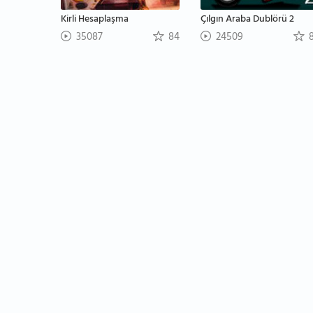
Kirli Hesaplaşma
Çılgın Araba Dublörü 2
35087
84
24509
8