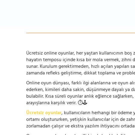
Ücretsiz online oyunlar, her yaştan kullanıcının boş za
hayatın temposu içinde kısa bir mola vermek, zihni
sunar. Kurulum gerektirmeden, hızlı açılan yapıları s
zamanda refleks geliştirme, dikkat toplama ve problem
Online oyun dünyası, farklı ilgi alanlarına ve oyun alı
ederken, kimileri daha sakin, düşünmeye dayalı ya 
bulabilir. Kısa süreli oyunlar anlık eğlence sağlarke
arayışlarına karşılık verir. ⏱️🕹️
Ücretsiz oyunlar
, kullanıcıların herhangi bir ödem
ortamı oluştururken, yetişkin kullanıcılar için de za
zorlamadan çalışır ve ekstra yazılım ihtiyacını ortada