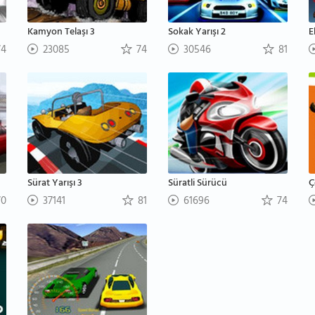
Kamyon Telaşı 3
Sokak Yarışı 2
E
4
23085
74
30546
81
Sürat Yarışı 3
Süratli Sürücü
Ç
0
37141
81
61696
74