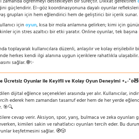
nı zamanda öğrenmeyi destekleyen bir süreçtir. Dikkat gerektiren
i güçlendirir. El–göz koordinasyonuna dayalı oyunlar refleksleri hı
 yaş grupları için hem eğlendirici hem de geliştirici bir içerik sunar
ullanıcı için
oyun
, kısa bir mola anlamına gelirken; kimi için gü
nler için stres azaltıcı bir etki yaratır. Online oyunlar, tek başına 
nda toplayarak kullanıcılara düzenli, anlaşılır ve kolay erişilebili
de herkes kendi ilgi alanına uygun içeriklere rahatlıkla ulaşabilir.
asını sağlar. 🌐✨
e Ücretsiz Oyunlar ile Keyifli ve Kolay Oyun Deneyimi ⋆｡‧˚ʚ
n dijital eğlence seçenekleri arasında yer alır. Kullanıcılar, ind
rcih ederek hem zamandan tasarruf eder hem de her yerde eğlenceye
r. 🎯🔍
lentilere cevap verir. Aksiyon, spor, yarış, bulmaca ve zeka oyunlar
verken, kimileri sakin ve rahatlatıcı oyunları tercih eder. Bu duru
oyunlar keşfetmesini sağlar. 🧭🎲