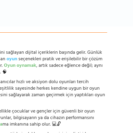
ni sağlayan dijital içeriklerin başında gelir. Günlük
anan
oyun
seçenekleri pratik ve erişilebilir bir çözüm
r.
Oyun oynamak
, artık sadece eğlence değil; aynı
. 🧠
anıcılar hızlı ve aksiyon dolu oyunları tercih
çeşitlilik sayesinde herkes kendine uygun bir oyun
mesini sağlayarak zaman geçirmek için yaptıkları oyun
ikle çocuklar ve gençler için güvenli bir oyun
yunlar, bilgisayarın ya da cihazın performansını
a
ma imkanına sahip olur. 💻🔓