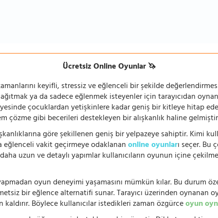
Ücretsiz Online Oyunlar 🦄
manlarını keyifli, stressiz ve eğlenceli bir şekilde değerlendirmesi
 dağıtmak ya da sadece eğlenmek isteyenler için tarayıcıdan oyn
ayesinde çocuklardan yetişkinlere kadar geniş bir kitleye hitap ede
 çözme gibi becerileri destekleyen bir alışkanlık haline gelmiştir
şkanlıklarına göre şekillenen geniş bir yelpazeye sahiptir. Kimi kull
da eğlenceli vakit geçirmeye odaklanan
online oyunlar
ı seçer. Bu 
n, daha uzun ve detaylı yapımlar kullanıcıların oyunun içine çekil
e yapmadan oyun deneyimi yaşamasını mümkün kılar. Bu durum özell
hmetsiz bir eğlence alternatifi sunar. Tarayıcı üzerinden oynanan o
n kaldırır. Böylece kullanıcılar istedikleri zaman özgürce
oyun oyn