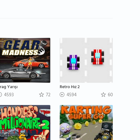
rag Yarışı
Retro Hız 2
4593
72
4594
60