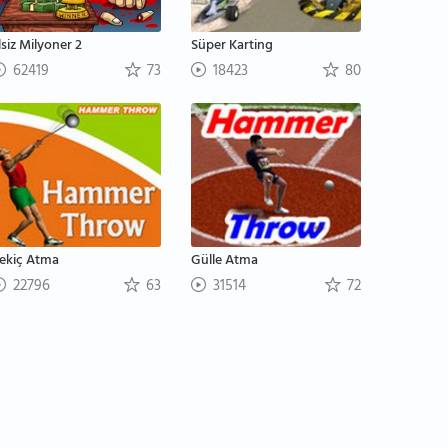
lsiz Milyoner 2
Süper Karting
62419
73
18423
80
ekiç Atma
Gülle Atma
22796
63
31514
72