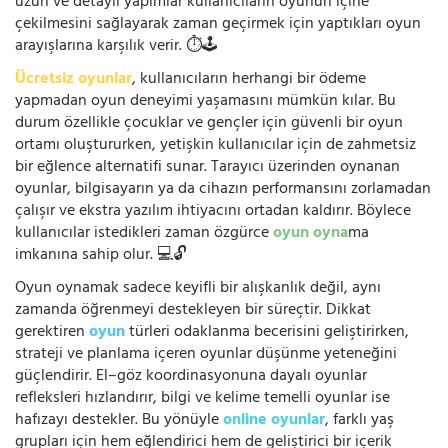
uzun ve detaylı yapımlar kullanıcıların oyunun içine
çekilmesini sağlayarak zaman geçirmek için yaptıkları oyun
arayışlarına karşılık verir. ⏱️🕹️
Ücretsiz oyunlar
, kullanıcıların herhangi bir ödeme
yapmadan oyun deneyimi yaşamasını mümkün kılar. Bu
durum özellikle çocuklar ve gençler için güvenli bir oyun
ortamı oluştururken, yetişkin kullanıcılar için de zahmetsiz
bir eğlence alternatifi sunar. Tarayıcı üzerinden oynanan
oyunlar, bilgisayarın ya da cihazın performansını zorlamadan
çalışır ve ekstra yazılım ihtiyacını ortadan kaldırır. Böylece
kullanıcılar istedikleri zaman özgürce
oyun oyna
ma
imkanına sahip olur. 💻🔓
Oyun oynamak sadece keyifli bir alışkanlık değil, aynı
zamanda öğrenmeyi destekleyen bir süreçtir. Dikkat
gerektiren
oyun
türleri odaklanma becerisini geliştirirken,
strateji ve planlama içeren oyunlar düşünme yeteneğini
güçlendirir. El–göz koordinasyonuna dayalı oyunlar
refleksleri hızlandırır, bilgi ve kelime temelli oyunlar ise
hafızayı destekler. Bu yönüyle
online oyunlar
, farklı yaş
grupları için hem eğlendirici hem de geliştirici bir içerik