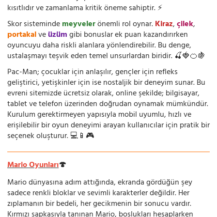
kısıtlıdır ve zamanlama kritik öneme sahiptir. ⚡
Skor sisteminde
meyveler
önemli rol oynar.
Kiraz
,
çilek
,
portakal
ve
üzüm
gibi bonuslar ek puan kazandırırken
oyuncuyu daha riskli alanlara yönlendirebilir. Bu denge,
ustalaşmayı teşvik eden temel unsurlardan biridir. 🍒🍓🍊🍇
Pac-Man; çocuklar için anlaşılır, gençler için refleks
geliştirici, yetişkinler için ise nostaljik bir deneyim sunar. Bu
evreni sitemizde ücretsiz olarak, online şekilde; bilgisayar,
tablet ve telefon üzerinden doğrudan oynamak mümkündür.
Kurulum gerektirmeyen yapısıyla mobil uyumlu, hızlı ve
erişilebilir bir oyun deneyimi arayan kullanıcılar için pratik bir
seçenek oluşturur. 💻📱🎮
Mario Oyunları
🍄
Mario dünyasına adım attığında, ekranda gördüğün şey
sadece renkli bloklar ve sevimli karakterler değildir. Her
zıplamanın bir bedeli, her gecikmenin bir sonucu vardır.
Kırmızı şapkasıyla tanınan Mario, boşlukları hesaplarken