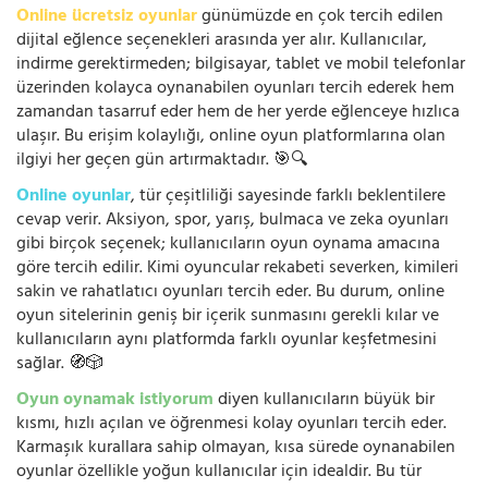
Online ücretsiz oyunlar
günümüzde en çok tercih edilen
dijital eğlence seçenekleri arasında yer alır. Kullanıcılar,
indirme gerektirmeden; bilgisayar, tablet ve mobil telefonlar
üzerinden kolayca oynanabilen oyunları tercih ederek hem
zamandan tasarruf eder hem de her yerde eğlenceye hızlıca
ulaşır. Bu erişim kolaylığı, online oyun platformlarına olan
ilgiyi her geçen gün artırmaktadır. 🎯🔍
Online oyunlar
, tür çeşitliliği sayesinde farklı beklentilere
cevap verir. Aksiyon, spor, yarış, bulmaca ve zeka oyunları
gibi birçok seçenek; kullanıcıların oyun oynama amacına
göre tercih edilir. Kimi oyuncular rekabeti severken, kimileri
sakin ve rahatlatıcı oyunları tercih eder. Bu durum, online
oyun sitelerinin geniş bir içerik sunmasını gerekli kılar ve
kullanıcıların aynı platformda farklı oyunlar keşfetmesini
sağlar. 🧭🎲
Oyun oynamak istiyorum
diyen kullanıcıların büyük bir
kısmı, hızlı açılan ve öğrenmesi kolay oyunları tercih eder.
Karmaşık kurallara sahip olmayan, kısa sürede oynanabilen
oyunlar özellikle yoğun kullanıcılar için idealdir. Bu tür