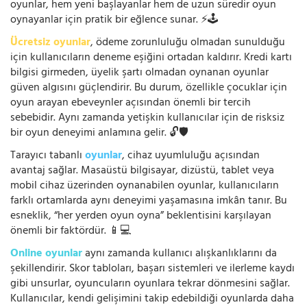
oyunlar, hem yeni başlayanlar hem de uzun süredir oyun
oynayanlar için pratik bir eğlence sunar. ⚡🕹️
Ücretsiz oyunlar
, ödeme zorunluluğu olmadan sunulduğu
için kullanıcıların deneme eşiğini ortadan kaldırır. Kredi kartı
bilgisi girmeden, üyelik şartı olmadan oynanan oyunlar
güven algısını güçlendirir. Bu durum, özellikle çocuklar için
oyun arayan ebeveynler açısından önemli bir tercih
sebebidir. Aynı zamanda yetişkin kullanıcılar için de risksiz
bir oyun deneyimi anlamına gelir. 🔓🛡️
Tarayıcı tabanlı
oyunlar
, cihaz uyumluluğu açısından
avantaj sağlar. Masaüstü bilgisayar, dizüstü, tablet veya
mobil cihaz üzerinden oynanabilen oyunlar, kullanıcıların
farklı ortamlarda aynı deneyimi yaşamasına imkân tanır. Bu
esneklik, “her yerden oyun oyna” beklentisini karşılayan
önemli bir faktördür. 📱💻
Online oyunlar
aynı zamanda kullanıcı alışkanlıklarını da
şekillendirir. Skor tabloları, başarı sistemleri ve ilerleme kaydı
gibi unsurlar, oyuncuların oyunlara tekrar dönmesini sağlar.
Kullanıcılar, kendi gelişimini takip edebildiği oyunlarda daha