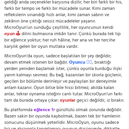
geldiği anda seçenekler karşısına dizilir; her biri farklı bir his,
farklı bir tempo ve farklı bir mücadele sunar. Kimi zaman
reflekslerin sınandığı hızlı anlar, kimi zaman sabrın ve
zekânın öne çıktığı sessiz mücadeleler yaşanır.
MicroOyun’un sunduğu çeşitlilik, her oyuncunun kendi
oyun 🕹️
dilini bulmasına imkân tanır. Çünkü burada tek tip
bir eğlence yoktur; her ruh hâline, her ana ve her tercihe
karşılık gelen bir oyun mutlaka vardır.
MicroOyun’da oyun, sadece başlatılan bir şey değildir;
devam etmek istenen bir bağdır.
Oyuncu 🧍‍♂️
, bıraktığı
yerden yeniden başlamak ister, çünkü oyunla kurduğu ilişki
yarım kalmayı sevmez. Bu bağ, kazanılan bir skorla güçlenir,
geçilen bir bölümle derinleşir ve paylaşılan bir deneyimle
anlam kazanır. Oyun bitse bile hissi bitmez; akılda kalan
anlar, tekrar oynama isteğini canlı tutar. MicroOyun’un farkı
tam da burada ortaya çıkar:
oyunlar
geçici değildir, iz bırakır.
Bu platformda
eğlence ✨
gürültülü olmak zorunda değildir.
Bazen sakin bir oyunda kaybolmak, bazen tek bir hamlenin
sonucunu düşünmek yeterlidir. MicroOyun, oyunu sadece