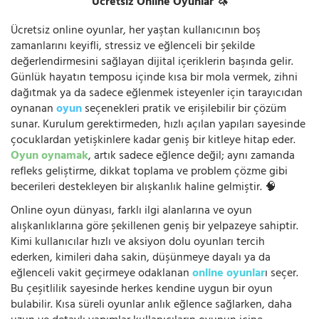
Ücretsiz Online Oyunlar 🦄
Ücretsiz online oyunlar, her yaştan kullanıcının boş
zamanlarını keyifli, stressiz ve eğlenceli bir şekilde
değerlendirmesini sağlayan dijital içeriklerin başında gelir.
Günlük hayatın temposu içinde kısa bir mola vermek, zihni
dağıtmak ya da sadece eğlenmek isteyenler için tarayıcıdan
oynanan
oyun
seçenekleri pratik ve erişilebilir bir çözüm
sunar. Kurulum gerektirmeden, hızlı açılan yapıları sayesinde
çocuklardan yetişkinlere kadar geniş bir kitleye hitap eder.
Oyun oynamak
, artık sadece eğlence değil; aynı zamanda
refleks geliştirme, dikkat toplama ve problem çözme gibi
becerileri destekleyen bir alışkanlık haline gelmiştir. 🧠
Online oyun dünyası, farklı ilgi alanlarına ve oyun
alışkanlıklarına göre şekillenen geniş bir yelpazeye sahiptir.
Kimi kullanıcılar hızlı ve aksiyon dolu oyunları tercih
ederken, kimileri daha sakin, düşünmeye dayalı ya da
eğlenceli vakit geçirmeye odaklanan
online oyunlar
ı seçer.
Bu çeşitlilik sayesinde herkes kendine uygun bir oyun
bulabilir. Kısa süreli oyunlar anlık eğlence sağlarken, daha