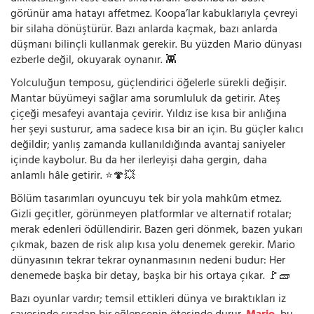
görünür ama hatayı affetmez. Koopa’lar kabuklarıyla çevreyi
bir silaha dönüştürür. Bazı anlarda kaçmak, bazı anlarda
düşmanı bilinçli kullanmak gerekir. Bu yüzden Mario dünyası
ezberle değil, okuyarak oynanır. 👾
Yolculuğun temposu, güçlendirici öğelerle sürekli değişir.
Mantar büyümeyi sağlar ama sorumluluk da getirir. Ateş
çiçeği mesafeyi avantaja çevirir. Yıldız ise kısa bir anlığına
her şeyi susturur, ama sadece kısa bir an için. Bu güçler kalıcı
değildir; yanlış zamanda kullanıldığında avantaj saniyeler
içinde kaybolur. Bu da her ilerleyişi daha gergin, daha
anlamlı hâle getirir. ⭐🍄💥
Bölüm tasarımları oyuncuyu tek bir yola mahkûm etmez.
Gizli geçitler, görünmeyen platformlar ve alternatif rotalar;
merak edenleri ödüllendirir. Bazen geri dönmek, bazen yukarı
çıkmak, bazen de risk alıp kısa yolu denemek gerekir. Mario
dünyasının tekrar tekrar oynanmasının nedeni budur: Her
denemede başka bir detay, başka bir his ortaya çıkar. 🚩🧱
Bazı oyunlar vardır; temsil ettikleri dünya ve bıraktıkları iz