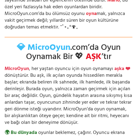
sayesinde sıradan bir eğlencenin ötesinde durur.
Mario
, bu
özel yeri fazlasıyla hak eden oyunlardan biridir.
MicroOyun.com’da bu ölümsüz oyunu
oyna
mak, yalnızca
vakit geçirmek değil; yıllardır süren bir oyun kültürüne
doğrudan temas etmektir. ⁺˚⋆｡°🍄₊
💎 MicroOyun
.com’da Oyun
Oynamak Bir 💖
AŞK
’tır
MicroOyun
, her yaştan oyuncu için oyun oynamayı
aşka ❤️
dönüştürür. Bu aşk, ilk açılan oyunda hissedilen merakla
başlar; ekranda beliren ilk sahnede, ilk hamlede, ilk başarıda
derinleşir. Burada oyun, yalnızca zaman geçirmek için açılan
bir araç değildir. Oyun, gündelik hayatın arasına sıkışmış kısa
anlardan taşar, oyuncunun zihninde yer eder ve tekrar tekrar
geri dönme isteği uyandırır. MicroOyun’da oyun oynamak,
bir alışkanlıktan öteye geçer; kendine ait bir ritmi, heyecanı
ve bağı olan bir deneyime dönüşür.
🌍 Bu dünyada
oyunlar beklemez, çağırır. Oyuncu ekrana