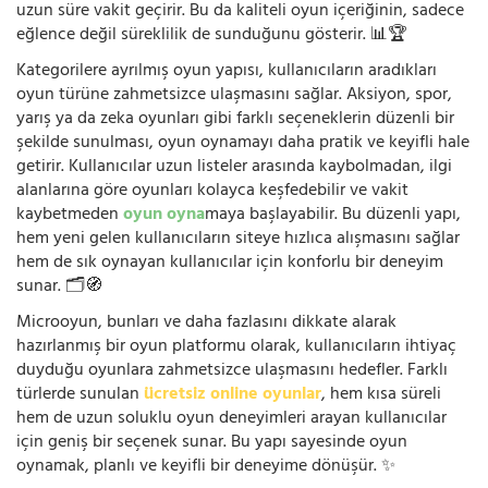
uzun süre vakit geçirir. Bu da kaliteli oyun içeriğinin, sadece
eğlence değil süreklilik de sunduğunu gösterir. 📊🏆
Kategorilere ayrılmış oyun yapısı, kullanıcıların aradıkları
oyun türüne zahmetsizce ulaşmasını sağlar. Aksiyon, spor,
yarış ya da zeka oyunları gibi farklı seçeneklerin düzenli bir
şekilde sunulması, oyun oynamayı daha pratik ve keyifli hale
getirir. Kullanıcılar uzun listeler arasında kaybolmadan, ilgi
alanlarına göre oyunları kolayca keşfedebilir ve vakit
kaybetmeden
oyun oyna
maya başlayabilir. Bu düzenli yapı,
hem yeni gelen kullanıcıların siteye hızlıca alışmasını sağlar
hem de sık oynayan kullanıcılar için konforlu bir deneyim
sunar. 🗂️🧭
Microoyun, bunları ve daha fazlasını dikkate alarak
hazırlanmış bir oyun platformu olarak, kullanıcıların ihtiyaç
duyduğu oyunlara zahmetsizce ulaşmasını hedefler. Farklı
türlerde sunulan
ücretsiz online oyunlar
, hem kısa süreli
hem de uzun soluklu oyun deneyimleri arayan kullanıcılar
için geniş bir seçenek sunar. Bu yapı sayesinde oyun
oynamak, planlı ve keyifli bir deneyime dönüşür. ✨