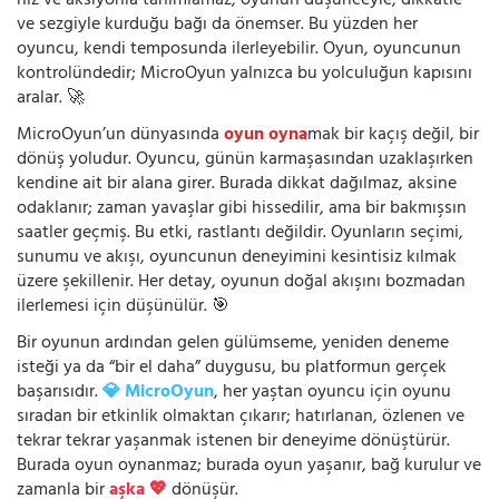
hız ve aksiyonla tanımlamaz; oyunun düşünceyle, dikkatle
ve sezgiyle kurduğu bağı da önemser. Bu yüzden her
oyuncu, kendi temposunda ilerleyebilir. Oyun, oyuncunun
kontrolündedir; MicroOyun yalnızca bu yolculuğun kapısını
aralar. 🚀
MicroOyun’un dünyasında
oyun oyna
mak bir kaçış değil, bir
dönüş yoludur. Oyuncu, günün karmaşasından uzaklaşırken
kendine ait bir alana girer. Burada dikkat dağılmaz, aksine
odaklanır; zaman yavaşlar gibi hissedilir, ama bir bakmışsın
saatler geçmiş. Bu etki, rastlantı değildir. Oyunların seçimi,
sunumu ve akışı, oyuncunun deneyimini kesintisiz kılmak
üzere şekillenir. Her detay, oyunun doğal akışını bozmadan
ilerlemesi için düşünülür. 🎯
Bir oyunun ardından gelen gülümseme, yeniden deneme
isteği ya da “bir el daha” duygusu, bu platformun gerçek
başarısıdır.
💎 MicroOyun
, her yaştan oyuncu için oyunu
sıradan bir etkinlik olmaktan çıkarır; hatırlanan, özlenen ve
tekrar tekrar yaşanmak istenen bir deneyime dönüştürür.
Burada oyun oynanmaz; burada oyun yaşanır, bağ kurulur ve
zamanla bir
aşka 💖
dönüşür.