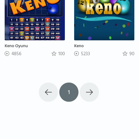
Keno Oyunu
Keno
4856
100
5233
90
1