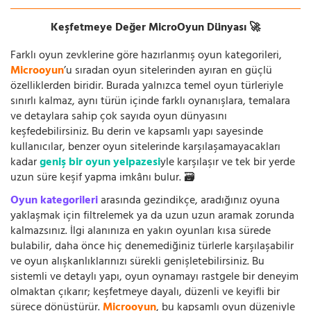
Keşfetmeye Değer MicroOyun Dünyası 🚀
Farklı oyun zevklerine göre hazırlanmış oyun kategorileri,
Microoyun
’u sıradan oyun sitelerinden ayıran en güçlü
özelliklerden biridir. Burada yalnızca temel oyun türleriyle
sınırlı kalmaz, aynı türün içinde farklı oynanışlara, temalara
ve detaylara sahip çok sayıda oyun dünyasını
keşfedebilirsiniz. Bu derin ve kapsamlı yapı sayesinde
kullanıcılar, benzer oyun sitelerinde karşılaşamayacakları
kadar
geniş bir oyun yelpazesi
yle karşılaşır ve tek bir yerde
uzun süre keşif yapma imkânı bulur. 🗃️
Oyun kategorileri
arasında gezindikçe, aradığınız oyuna
yaklaşmak için filtrelemek ya da uzun uzun aramak zorunda
kalmazsınız. İlgi alanınıza en yakın oyunları kısa sürede
bulabilir, daha önce hiç denemediğiniz türlerle karşılaşabilir
ve oyun alışkanlıklarınızı sürekli genişletebilirsiniz. Bu
sistemli ve detaylı yapı, oyun oynamayı rastgele bir deneyim
olmaktan çıkarır; keşfetmeye dayalı, düzenli ve keyifli bir
sürece dönüştürür.
Microoyun
, bu kapsamlı oyun düzeniyle