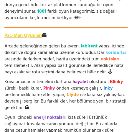
dünya genelinde çok az platformun sunduğu bir oyun
deneyimi sunar.
1001
farklı oyun kategorimiz, siz değerli
oyuncuların keşfetmesini bekliyor. 🌐✨
Pac-Man Oyunları
👻
Arcade geleneğinden gelen bu evren,
labirent
yapısı içinde
dikkat ve doğru karar alma üzerine kuruludur. Dar
koridorlar
arasında ilerlerken hedef, harita üzerindeki tüm
noktaları
temizlemektir. Alan yapısı basit görünse de ilerledikçe hata
payı azalır ve rota seçimi daha belirleyici hâle gelir. 🕹️
Kovalamacanın temelini dört ana
hayalet
oluşturur.
Blinky
sürekli baskı kurar,
Pinky
önden kesmeye çalışır,
Inky
beklenmedik hareketler yapar,
Clyde
ise kararsız yaklaş-kaç
davranışı sergiler. Bu farklılıklar, her bölümde yeni bir strateji
gerektirir. 👻
Oyun içindeki
enerji noktaları
, kısa süreli üstünlük
sağlayarak kovalamacanın yönünü değiştirir. Bu anlarda
daha cesur hamleler yapmak mümkün olur ancak süre