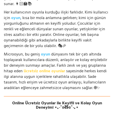
sunar. 👩🏻‍🏫📚
Her kullanıcının oyunla kurduğu ilişki farklıdır. Kimi kullanıcı
için
oyun
, kısa bir mola anlamına gelirken; kimi için günün
yorgunluğunu atmanın en keyifli yoludur. Çocuklar için
renkli ve eğlenceli dünyalar sunan oyunlar, yetişkinler için
stres azaltıcı bir etki yaratır. Online oyunlar, tek başına
oynanabildiği gibi arkadaşlarla birlikte keyifli vakit
geçirmenin de bir yolu olabilir. 🎭🎉
Microoyun, bu geniş
oyun
dünyasını tek bir çatı altında
toplayarak kullanıcılara düzenli, anlaşılır ve kolay erişilebilir
bir deneyim sunmayı amaçlar. Farklı zevk ve yaş gruplarına
hitap eden
ücretsiz online oyunlar
sayesinde herkes kendi
ilgi alanına uygun içeriklere rahatlıkla ulaşabilir. Sade
tasarım, hızlı erişim ve ücretsiz oyun anlayışı, kullanıcıların
aradıkları eğlenceye zahmetsizce ulaşmasını sağlar. 🌐✨
Online Ücretsiz Oyunlar ile Keyifli ve Kolay Oyun
Deneyimi ⋆｡‧˚ʚ🧸ɞ˚‧｡⋆