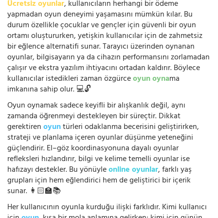
Ücretsiz oyunlar
, kullanıcıların herhangi bir ödeme
yapmadan oyun deneyimi yaşamasını mümkün kılar. Bu
durum özellikle çocuklar ve gençler için güvenli bir oyun
ortamı oluştururken, yetişkin kullanıcılar için de zahmetsiz
bir eğlence alternatifi sunar. Tarayıcı üzerinden oynanan
oyunlar, bilgisayarın ya da cihazın performansını zorlamadan
çalışır ve ekstra yazılım ihtiyacını ortadan kaldırır. Böylece
kullanıcılar istedikleri zaman özgürce
oyun oyna
ma
imkanına sahip olur. 💻🔓
Oyun oynamak sadece keyifli bir alışkanlık değil, aynı
zamanda öğrenmeyi destekleyen bir süreçtir. Dikkat
gerektiren
oyun
türleri odaklanma becerisini geliştirirken,
strateji ve planlama içeren oyunlar düşünme yeteneğini
güçlendirir. El–göz koordinasyonuna dayalı oyunlar
refleksleri hızlandırır, bilgi ve kelime temelli oyunlar ise
hafızayı destekler. Bu yönüyle
online oyunlar
, farklı yaş
grupları için hem eğlendirici hem de geliştirici bir içerik
sunar. 👩🏻‍🏫📚
Her kullanıcının oyunla kurduğu ilişki farklıdır. Kimi kullanıcı