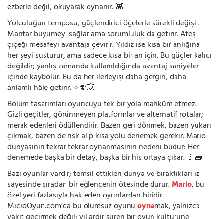
ezberle değil, okuyarak oynanır. 👾
Yolculuğun temposu, güçlendirici öğelerle sürekli değişir.
Mantar büyümeyi sağlar ama sorumluluk da getirir. Ateş
çiçeği mesafeyi avantaja çevirir. Yıldız ise kısa bir anlığına
her şeyi susturur, ama sadece kısa bir an için. Bu güçler kalıcı
değildir; yanlış zamanda kullanıldığında avantaj saniyeler
içinde kaybolur. Bu da her ilerleyişi daha gergin, daha
anlamlı hâle getirir. ⭐🍄💥
Bölüm tasarımları oyuncuyu tek bir yola mahkûm etmez.
Gizli geçitler, görünmeyen platformlar ve alternatif rotalar;
merak edenleri ödüllendirir. Bazen geri dönmek, bazen yukarı
çıkmak, bazen de risk alıp kısa yolu denemek gerekir. Mario
dünyasının tekrar tekrar oynanmasının nedeni budur: Her
denemede başka bir detay, başka bir his ortaya çıkar. 🚩🧱
Bazı oyunlar vardır; temsil ettikleri dünya ve bıraktıkları iz
sayesinde sıradan bir eğlencenin ötesinde durur.
Mario
, bu
özel yeri fazlasıyla hak eden oyunlardan biridir.
MicroOyun.com’da bu ölümsüz oyunu
oyna
mak, yalnızca
vakit geçirmek değil; yıllardır süren bir oyun kültürüne