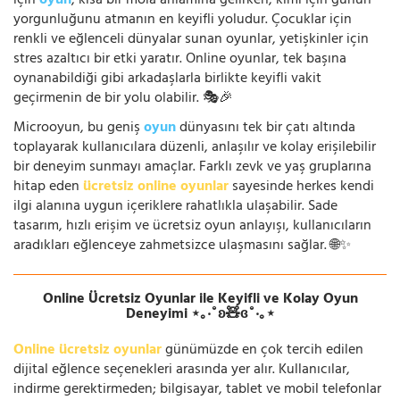
için
oyun
, kısa bir mola anlamına gelirken; kimi için günün
yorgunluğunu atmanın en keyifli yoludur. Çocuklar için
renkli ve eğlenceli dünyalar sunan oyunlar, yetişkinler için
stres azaltıcı bir etki yaratır. Online oyunlar, tek başına
oynanabildiği gibi arkadaşlarla birlikte keyifli vakit
geçirmenin de bir yolu olabilir. 🎭🎉
Microoyun, bu geniş
oyun
dünyasını tek bir çatı altında
toplayarak kullanıcılara düzenli, anlaşılır ve kolay erişilebilir
bir deneyim sunmayı amaçlar. Farklı zevk ve yaş gruplarına
hitap eden
ücretsiz online oyunlar
sayesinde herkes kendi
ilgi alanına uygun içeriklere rahatlıkla ulaşabilir. Sade
tasarım, hızlı erişim ve ücretsiz oyun anlayışı, kullanıcıların
aradıkları eğlenceye zahmetsizce ulaşmasını sağlar. 🌐✨
Online Ücretsiz Oyunlar ile Keyifli ve Kolay Oyun
Deneyimi ⋆｡‧˚ʚ🧸ɞ˚‧｡⋆
Online ücretsiz oyunlar
günümüzde en çok tercih edilen
dijital eğlence seçenekleri arasında yer alır. Kullanıcılar,
indirme gerektirmeden; bilgisayar, tablet ve mobil telefonlar