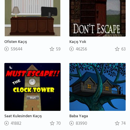
Ofisten Kaçış
Kaçış Yok
59644
59
46256
63
Saat Kulesinden Kaçış
Baba Yaga
41882
70
83990
74