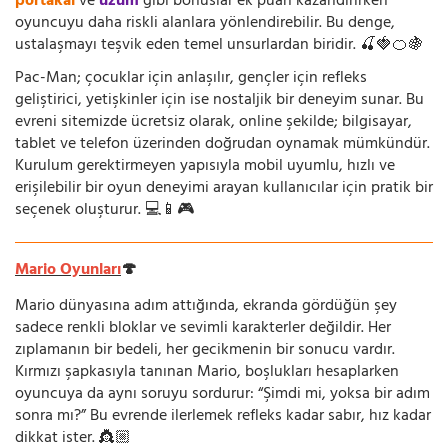
portakal
ve
üzüm
gibi bonuslar ek puan kazandırırken
oyuncuyu daha riskli alanlara yönlendirebilir. Bu denge,
ustalaşmayı teşvik eden temel unsurlardan biridir. 🍒🍓🍊🍇
Pac-Man; çocuklar için anlaşılır, gençler için refleks
geliştirici, yetişkinler için ise nostaljik bir deneyim sunar. Bu
evreni sitemizde ücretsiz olarak, online şekilde; bilgisayar,
tablet ve telefon üzerinden doğrudan oynamak mümkündür.
Kurulum gerektirmeyen yapısıyla mobil uyumlu, hızlı ve
erişilebilir bir oyun deneyimi arayan kullanıcılar için pratik bir
seçenek oluşturur. 💻📱🎮
Mario Oyunları
🍄
Mario dünyasına adım attığında, ekranda gördüğün şey
sadece renkli bloklar ve sevimli karakterler değildir. Her
zıplamanın bir bedeli, her gecikmenin bir sonucu vardır.
Kırmızı şapkasıyla tanınan Mario, boşlukları hesaplarken
oyuncuya da aynı soruyu sordurur: “Şimdi mi, yoksa bir adım
sonra mı?” Bu evrende ilerlemek refleks kadar sabır, hız kadar
dikkat ister. 👸🏼