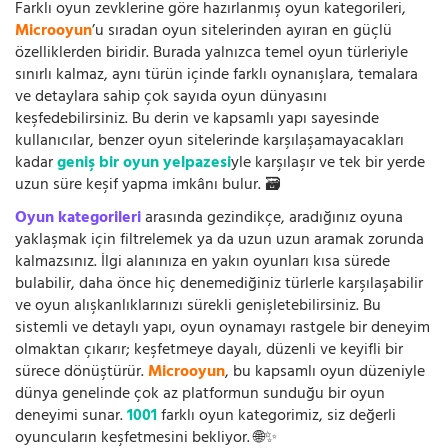
Farklı oyun zevklerine göre hazırlanmış oyun kategorileri,
Microoyun
’u sıradan oyun sitelerinden ayıran en güçlü
özelliklerden biridir. Burada yalnızca temel oyun türleriyle
sınırlı kalmaz, aynı türün içinde farklı oynanışlara, temalara
ve detaylara sahip çok sayıda oyun dünyasını
keşfedebilirsiniz. Bu derin ve kapsamlı yapı sayesinde
kullanıcılar, benzer oyun sitelerinde karşılaşamayacakları
kadar
geniş bir oyun yelpazesi
yle karşılaşır ve tek bir yerde
uzun süre keşif yapma imkânı bulur. 🗃️
Oyun kategorileri
arasında gezindikçe, aradığınız oyuna
yaklaşmak için filtrelemek ya da uzun uzun aramak zorunda
kalmazsınız. İlgi alanınıza en yakın oyunları kısa sürede
bulabilir, daha önce hiç denemediğiniz türlerle karşılaşabilir
ve oyun alışkanlıklarınızı sürekli genişletebilirsiniz. Bu
sistemli ve detaylı yapı, oyun oynamayı rastgele bir deneyim
olmaktan çıkarır; keşfetmeye dayalı, düzenli ve keyifli bir
sürece dönüştürür.
Microoyun
, bu kapsamlı oyun düzeniyle
dünya genelinde çok az platformun sunduğu bir oyun
deneyimi sunar.
1001
farklı oyun kategorimiz, siz değerli
oyuncuların keşfetmesini bekliyor. 🌐✨