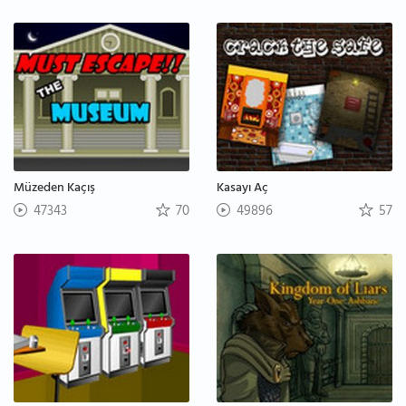
Müzeden Kaçış
Kasayı Aç
47343
70
49896
57