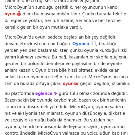
zekânın öne çıktığı sessiz mücadeleler yaşanır.
MicroOyun’un sunduğu çeşitlilik, her oyuncunun kendi
oyun 🕹️
dilini bulmasına imkân tanır. Çünkü burada tek tip
bir eğlence yoktur; her ruh hâline, her ana ve her tercihe
karşılık gelen bir oyun mutlaka vardır.
MicroOyun’da oyun, sadece başlatılan bir şey değildir;
devam etmek istenen bir bağdır.
Oyuncu 🧍‍♂️
, bıraktığı
yerden yeniden başlamak ister, çünkü oyunla kurduğu ilişki
yarım kalmayı sevmez. Bu bağ, kazanılan bir skorla güçlenir,
geçilen bir bölümle derinleşir ve paylaşılan bir deneyimle
anlam kazanır. Oyun bitse bile hissi bitmez; akılda kalan
anlar, tekrar oynama isteğini canlı tutar. MicroOyun’un farkı
tam da burada ortaya çıkar:
oyunlar
geçici değildir, iz bırakır.
Bu platformda
eğlence ✨
gürültülü olmak zorunda değildir.
Bazen sakin bir oyunda kaybolmak, bazen tek bir hamlenin
sonucunu düşünmek yeterlidir. MicroOyun, oyunu sadece
hız ve aksiyonla tanımlamaz; oyunun düşünceyle, dikkatle
ve sezgiyle kurduğu bağı da önemser. Bu yüzden her
oyuncu, kendi temposunda ilerleyebilir. Oyun, oyuncunun
kontrolündedir; MicroOyun yalnızca bu yolculuğun kapısını