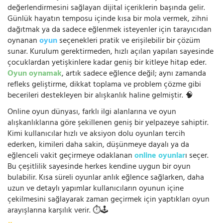
değerlendirmesini sağlayan dijital içeriklerin başında gelir.
Günlük hayatın temposu içinde kısa bir mola vermek, zihni
dağıtmak ya da sadece eğlenmek isteyenler için tarayıcıdan
oynanan
oyun
seçenekleri pratik ve erişilebilir bir çözüm
sunar. Kurulum gerektirmeden, hızlı açılan yapıları sayesinde
çocuklardan yetişkinlere kadar geniş bir kitleye hitap eder.
Oyun oynamak
, artık sadece eğlence değil; aynı zamanda
refleks geliştirme, dikkat toplama ve problem çözme gibi
becerileri destekleyen bir alışkanlık haline gelmiştir. 🧠
Online oyun dünyası, farklı ilgi alanlarına ve oyun
alışkanlıklarına göre şekillenen geniş bir yelpazeye sahiptir.
Kimi kullanıcılar hızlı ve aksiyon dolu oyunları tercih
ederken, kimileri daha sakin, düşünmeye dayalı ya da
eğlenceli vakit geçirmeye odaklanan
online oyunlar
ı seçer.
Bu çeşitlilik sayesinde herkes kendine uygun bir oyun
bulabilir. Kısa süreli oyunlar anlık eğlence sağlarken, daha
uzun ve detaylı yapımlar kullanıcıların oyunun içine
çekilmesini sağlayarak zaman geçirmek için yaptıkları oyun
arayışlarına karşılık verir. ⏱️🕹️