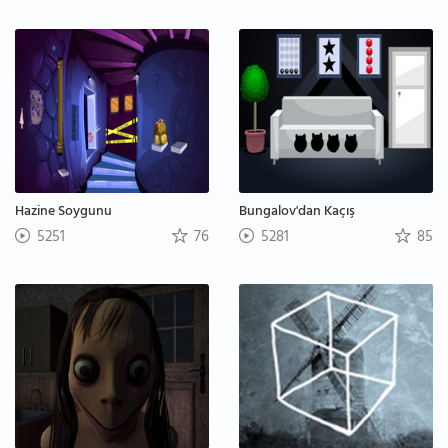
Hazine Soygunu
Bungalov'dan Kaçış
5251
76
5281
85