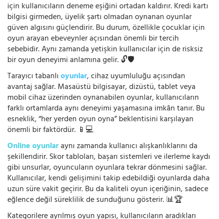
için kullanıcıların deneme eşiğini ortadan kaldırır. Kredi kartı
bilgisi girmeden, üyelik şartı olmadan oynanan oyunlar
güven algısını güçlendirir. Bu durum, özellikle çocuklar için
oyun arayan ebeveynler açısından önemli bir tercih
sebebidir. Aynı zamanda yetişkin kullanıcılar için de risksiz
bir oyun deneyimi anlamına gelir. 🔓🛡️
Tarayıcı tabanlı
oyunlar
, cihaz uyumluluğu açısından
avantaj sağlar. Masaüstü bilgisayar, dizüstü, tablet veya
mobil cihaz üzerinden oynanabilen oyunlar, kullanıcıların
farklı ortamlarda aynı deneyimi yaşamasına imkân tanır. Bu
esneklik, “her yerden oyun oyna” beklentisini karşılayan
önemli bir faktördür. 📱💻
Online oyunlar
aynı zamanda kullanıcı alışkanlıklarını da
şekillendirir. Skor tabloları, başarı sistemleri ve ilerleme kaydı
gibi unsurlar, oyuncuların oyunlara tekrar dönmesini sağlar.
Kullanıcılar, kendi gelişimini takip edebildiği oyunlarda daha
uzun süre vakit geçirir. Bu da kaliteli oyun içeriğinin, sadece
eğlence değil süreklilik de sunduğunu gösterir. 📊🏆
Kategorilere ayrılmış oyun yapısı, kullanıcıların aradıkları