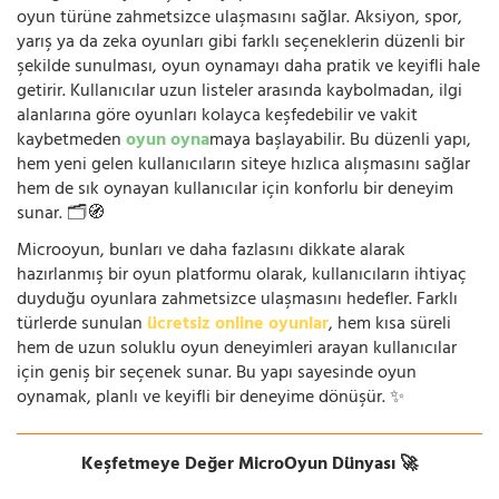
oyun türüne zahmetsizce ulaşmasını sağlar. Aksiyon, spor,
yarış ya da zeka oyunları gibi farklı seçeneklerin düzenli bir
şekilde sunulması, oyun oynamayı daha pratik ve keyifli hale
getirir. Kullanıcılar uzun listeler arasında kaybolmadan, ilgi
alanlarına göre oyunları kolayca keşfedebilir ve vakit
kaybetmeden
oyun oyna
maya başlayabilir. Bu düzenli yapı,
hem yeni gelen kullanıcıların siteye hızlıca alışmasını sağlar
hem de sık oynayan kullanıcılar için konforlu bir deneyim
sunar. 🗂️🧭
Microoyun, bunları ve daha fazlasını dikkate alarak
hazırlanmış bir oyun platformu olarak, kullanıcıların ihtiyaç
duyduğu oyunlara zahmetsizce ulaşmasını hedefler. Farklı
türlerde sunulan
ücretsiz online oyunlar
, hem kısa süreli
hem de uzun soluklu oyun deneyimleri arayan kullanıcılar
için geniş bir seçenek sunar. Bu yapı sayesinde oyun
oynamak, planlı ve keyifli bir deneyime dönüşür. ✨
Keşfetmeye Değer MicroOyun Dünyası 🚀