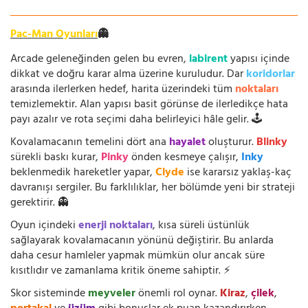
Pac-Man Oyunları
👻
Arcade geleneğinden gelen bu evren,
labirent
yapısı içinde
dikkat ve doğru karar alma üzerine kuruludur. Dar
koridorlar
arasında ilerlerken hedef, harita üzerindeki tüm
noktaları
temizlemektir. Alan yapısı basit görünse de ilerledikçe hata
payı azalır ve rota seçimi daha belirleyici hâle gelir. 🕹️
Kovalamacanın temelini dört ana
hayalet
oluşturur.
Blinky
sürekli baskı kurar,
Pinky
önden kesmeye çalışır,
Inky
beklenmedik hareketler yapar,
Clyde
ise kararsız yaklaş-kaç
davranışı sergiler. Bu farklılıklar, her bölümde yeni bir strateji
gerektirir. 👻
Oyun içindeki
enerji noktaları
, kısa süreli üstünlük
sağlayarak kovalamacanın yönünü değiştirir. Bu anlarda
daha cesur hamleler yapmak mümkün olur ancak süre
kısıtlıdır ve zamanlama kritik öneme sahiptir. ⚡
Skor sisteminde
meyveler
önemli rol oynar.
Kiraz
,
çilek
,