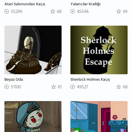
Atari Salonundan Kaçış
Yalancılar Krallığı
55296
68
45546
69
Beyaz Oda
Sherlock Holmes Kaçış
51100
61
49527
68