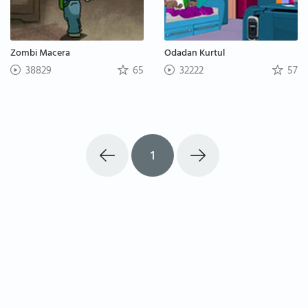
Zombi Macera
Odadan Kurtul
38829
65
32222
57
1