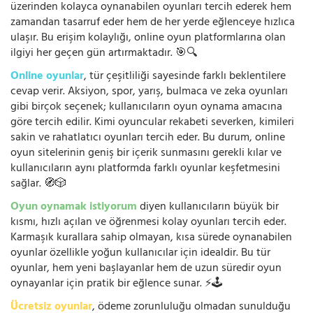
üzerinden kolayca oynanabilen oyunları tercih ederek hem
zamandan tasarruf eder hem de her yerde eğlenceye hızlıca
ulaşır. Bu erişim kolaylığı, online oyun platformlarına olan
ilgiyi her geçen gün artırmaktadır. 🎯🔍
Online oyunlar
, tür çeşitliliği sayesinde farklı beklentilere
cevap verir. Aksiyon, spor, yarış, bulmaca ve zeka oyunları
gibi birçok seçenek; kullanıcıların oyun oynama amacına
göre tercih edilir. Kimi oyuncular rekabeti severken, kimileri
sakin ve rahatlatıcı oyunları tercih eder. Bu durum, online
oyun sitelerinin geniş bir içerik sunmasını gerekli kılar ve
kullanıcıların aynı platformda farklı oyunlar keşfetmesini
sağlar. 🧭🎲
Oyun oynamak istiyorum
diyen kullanıcıların büyük bir
kısmı, hızlı açılan ve öğrenmesi kolay oyunları tercih eder.
Karmaşık kurallara sahip olmayan, kısa sürede oynanabilen
oyunlar özellikle yoğun kullanıcılar için idealdir. Bu tür
oyunlar, hem yeni başlayanlar hem de uzun süredir oyun
oynayanlar için pratik bir eğlence sunar. ⚡🕹️
Ücretsiz oyunlar
, ödeme zorunluluğu olmadan sunulduğu