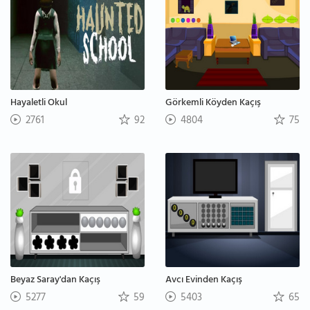
Hayaletli Okul
Görkemli Köyden Kaçış
2761
92
4804
75
Beyaz Saray'dan Kaçış
Avcı Evinden Kaçış
5277
59
5403
65