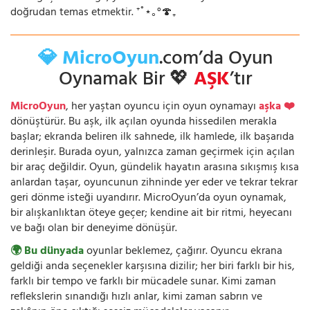
doğrudan temas etmektir. ⁺˚⋆｡°🍄₊
💎 MicroOyun
.com’da Oyun
Oynamak Bir 💖
AŞK
’tır
MicroOyun
, her yaştan oyuncu için oyun oynamayı
aşka ❤️
dönüştürür. Bu aşk, ilk açılan oyunda hissedilen merakla
başlar; ekranda beliren ilk sahnede, ilk hamlede, ilk başarıda
derinleşir. Burada oyun, yalnızca zaman geçirmek için açılan
bir araç değildir. Oyun, gündelik hayatın arasına sıkışmış kısa
anlardan taşar, oyuncunun zihninde yer eder ve tekrar tekrar
geri dönme isteği uyandırır. MicroOyun’da oyun oynamak,
bir alışkanlıktan öteye geçer; kendine ait bir ritmi, heyecanı
ve bağı olan bir deneyime dönüşür.
🌍 Bu dünyada
oyunlar beklemez, çağırır. Oyuncu ekrana
geldiği anda seçenekler karşısına dizilir; her biri farklı bir his,
farklı bir tempo ve farklı bir mücadele sunar. Kimi zaman
reflekslerin sınandığı hızlı anlar, kimi zaman sabrın ve