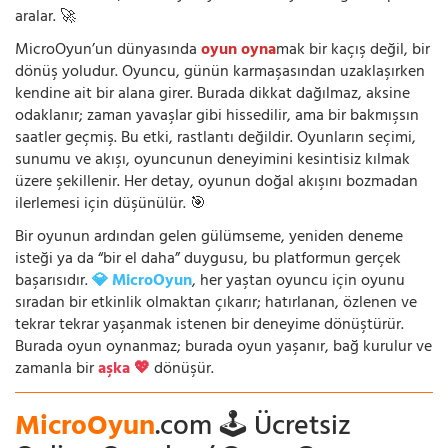
aralar. 🚀
MicroOyun’un dünyasında
oyun oyna
mak bir kaçış değil, bir
dönüş yoludur. Oyuncu, günün karmaşasından uzaklaşırken
kendine ait bir alana girer. Burada dikkat dağılmaz, aksine
odaklanır; zaman yavaşlar gibi hissedilir, ama bir bakmışsın
saatler geçmiş. Bu etki, rastlantı değildir. Oyunların seçimi,
sunumu ve akışı, oyuncunun deneyimini kesintisiz kılmak
üzere şekillenir. Her detay, oyunun doğal akışını bozmadan
ilerlemesi için düşünülür. 🎯
Bir oyunun ardından gelen gülümseme, yeniden deneme
isteği ya da “bir el daha” duygusu, bu platformun gerçek
başarısıdır.
💎 MicroOyun
, her yaştan oyuncu için oyunu
sıradan bir etkinlik olmaktan çıkarır; hatırlanan, özlenen ve
tekrar tekrar yaşanmak istenen bir deneyime dönüştürür.
Burada oyun oynanmaz; burada oyun yaşanır, bağ kurulur ve
zamanla bir
aşka 💖
dönüşür.
MicroOyun
.com 🕹️ Ücretsiz