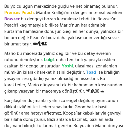
Bu yolculuğun merkezinde güçlü ve net bir amaç bulunur.
Prenses Peach
, Mantar Krallığı’nın dengesini temsil ederken
Bowser
bu dengeyi bozan kaçınılmaz tehdittir. Bowser’ın
Peach’i kaçırmasıyla birlikte Mario’nun her adımı bir
kurtarma hamlesine dönüşür. Geçilen her dünya, yalnızca bir
bölüm değil; Peach’e biraz daha yaklaşmanın verdiği sessiz
bir umut taşır. 👑🐉🏰
Mario bu macerada yalnız değildir ve bu detay evrenin
ruhunu derinleştirir.
Luigi
, daha temkinli yapısıyla riskleri
azaltan bir denge unsurudur.
Yoshi
, ulaşılması zor alanları
mümkün kılarak hareket hissini değiştirir.
Toad
ise krallığın
yaşayan sesi gibidir; yalnız olmadığını hissettirir. Bu
karakterler, Mario dünyasını tek bir kahramanın koşusundan
çıkarıp yaşayan bir maceraya dönüştürür. 💗👸🏼🐢
Karşılaşılan düşmanlar yalnızca engel değildir; oyuncunun
dikkatsizliğini test eden sınavlardır. Goomba’lar basit
görünür ama hatayı affetmez. Koopa’lar kabuklarıyla çevreyi
bir silaha dönüştürür. Bazı anlarda kaçmak, bazı anlarda
düşmanı bilinçli kullanmak gerekir. Bu yüzden Mario dünyası