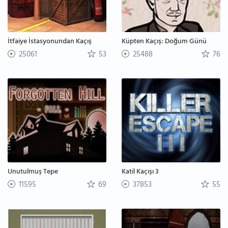
İtfaiye İstasyonundan Kaçış
Küpten Kaçış: Doğum Günü
25061
53
25488
76
Unutulmuş Tepe
Katil Kaçışı 3
11595
69
37853
55