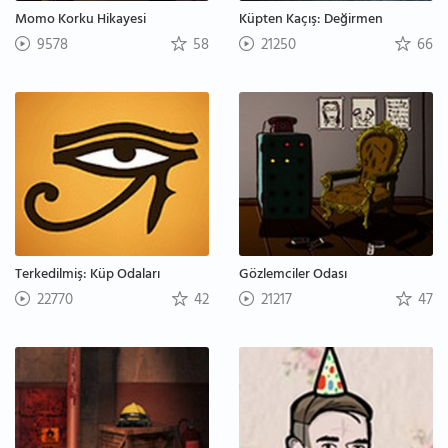
Momo Korku Hikayesi
Küpten Kaçış: Değirmen
9578
58
21250
66
Terkedilmiş: Küp Odaları
Gözlemciler Odası
22770
42
21217
47