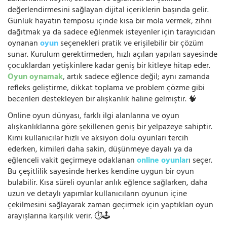
değerlendirmesini sağlayan dijital içeriklerin başında gelir.
Günlük hayatın temposu içinde kısa bir mola vermek, zihni
dağıtmak ya da sadece eğlenmek isteyenler için tarayıcıdan
oynanan
oyun
seçenekleri pratik ve erişilebilir bir çözüm
sunar. Kurulum gerektirmeden, hızlı açılan yapıları sayesinde
çocuklardan yetişkinlere kadar geniş bir kitleye hitap eder.
Oyun oynamak
, artık sadece eğlence değil; aynı zamanda
refleks geliştirme, dikkat toplama ve problem çözme gibi
becerileri destekleyen bir alışkanlık haline gelmiştir. 🧠
Online oyun dünyası, farklı ilgi alanlarına ve oyun
alışkanlıklarına göre şekillenen geniş bir yelpazeye sahiptir.
Kimi kullanıcılar hızlı ve aksiyon dolu oyunları tercih
ederken, kimileri daha sakin, düşünmeye dayalı ya da
eğlenceli vakit geçirmeye odaklanan
online oyunlar
ı seçer.
Bu çeşitlilik sayesinde herkes kendine uygun bir oyun
bulabilir. Kısa süreli oyunlar anlık eğlence sağlarken, daha
uzun ve detaylı yapımlar kullanıcıların oyunun içine
çekilmesini sağlayarak zaman geçirmek için yaptıkları oyun
arayışlarına karşılık verir. ⏱️🕹️