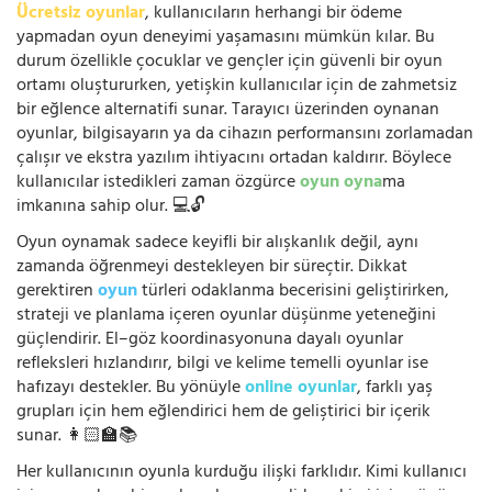
Ücretsiz oyunlar
, kullanıcıların herhangi bir ödeme
yapmadan oyun deneyimi yaşamasını mümkün kılar. Bu
durum özellikle çocuklar ve gençler için güvenli bir oyun
ortamı oluştururken, yetişkin kullanıcılar için de zahmetsiz
bir eğlence alternatifi sunar. Tarayıcı üzerinden oynanan
oyunlar, bilgisayarın ya da cihazın performansını zorlamadan
çalışır ve ekstra yazılım ihtiyacını ortadan kaldırır. Böylece
kullanıcılar istedikleri zaman özgürce
oyun oyna
ma
imkanına sahip olur. 💻🔓
Oyun oynamak sadece keyifli bir alışkanlık değil, aynı
zamanda öğrenmeyi destekleyen bir süreçtir. Dikkat
gerektiren
oyun
türleri odaklanma becerisini geliştirirken,
strateji ve planlama içeren oyunlar düşünme yeteneğini
güçlendirir. El–göz koordinasyonuna dayalı oyunlar
refleksleri hızlandırır, bilgi ve kelime temelli oyunlar ise
hafızayı destekler. Bu yönüyle
online oyunlar
, farklı yaş
grupları için hem eğlendirici hem de geliştirici bir içerik
sunar. 👩🏻‍🏫📚
Her kullanıcının oyunla kurduğu ilişki farklıdır. Kimi kullanıcı