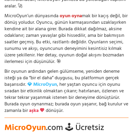
kontrolündedir; MicroOyun yalnızca bu yolculuğun kapısını
aralar. 🚀
MicroOyun’un dünyasında
oyun oyna
mak bir kaçış değil, bir
dönüş yoludur. Oyuncu, günün karmaşasından uzaklaşırken
kendine ait bir alana girer. Burada dikkat dağılmaz, aksine
odaklanır; zaman yavaşlar gibi hissedilir, ama bir bakmışsın
saatler geçmiş. Bu etki, rastlantı değildir. Oyunların seçimi,
sunumu ve akışı, oyuncunun deneyimini kesintisiz kılmak
üzere şekillenir. Her detay, oyunun doğal akışını bozmadan
ilerlemesi için düşünülür. 🎯
Bir oyunun ardından gelen gülümseme, yeniden deneme
isteği ya da “bir el daha” duygusu, bu platformun gerçek
başarısıdır.
💎 MicroOyun
, her yaştan oyuncu için oyunu
sıradan bir etkinlik olmaktan çıkarır; hatırlanan, özlenen ve
tekrar tekrar yaşanmak istenen bir deneyime dönüştürür.
Burada oyun oynanmaz; burada oyun yaşanır, bağ kurulur ve
zamanla bir
aşka 💖
dönüşür.
MicroOyun
.com 🕹️ Ücretsiz