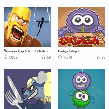
Örümcek Çöp Adam 7: Clash of Clans
Hediye Telaşı 3
13539
59
17578
82