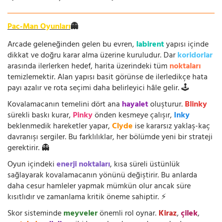
Pac-Man Oyunları
👻
Arcade geleneğinden gelen bu evren,
labirent
yapısı içinde
dikkat ve doğru karar alma üzerine kuruludur. Dar
koridorlar
arasında ilerlerken hedef, harita üzerindeki tüm
noktaları
temizlemektir. Alan yapısı basit görünse de ilerledikçe hata
payı azalır ve rota seçimi daha belirleyici hâle gelir. 🕹️
Kovalamacanın temelini dört ana
hayalet
oluşturur.
Blinky
sürekli baskı kurar,
Pinky
önden kesmeye çalışır,
Inky
beklenmedik hareketler yapar,
Clyde
ise kararsız yaklaş-kaç
davranışı sergiler. Bu farklılıklar, her bölümde yeni bir strateji
gerektirir. 👻
Oyun içindeki
enerji noktaları
, kısa süreli üstünlük
sağlayarak kovalamacanın yönünü değiştirir. Bu anlarda
daha cesur hamleler yapmak mümkün olur ancak süre
kısıtlıdır ve zamanlama kritik öneme sahiptir. ⚡
Skor sisteminde
meyveler
önemli rol oynar.
Kiraz
,
çilek
,