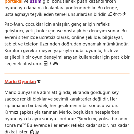
portakal
ve
üzüm
gibi bonuslar ek puan kazandırırken
oyuncuyu daha riskli alanlara yönlendirebilir. Bu denge,
ustalaşmayı teşvik eden temel unsurlardan biridir. 🍒🍓🍊🍇
Pac-Man; çocuklar için anlaşılır, gençler için refleks
geliştirici, yetişkinler için ise nostaljik bir deneyim sunar. Bu
evreni sitemizde ücretsiz olarak, online şekilde; bilgisayar,
tablet ve telefon üzerinden doğrudan oynamak mümkündür.
Kurulum gerektirmeyen yapısıyla mobil uyumlu, hızlı ve
erişilebilir bir oyun deneyimi arayan kullanıcılar için pratik bir
seçenek oluşturur. 💻📱🎮
Mario Oyunları
🍄
Mario dünyasına adım attığında, ekranda gördüğün şey
sadece renkli bloklar ve sevimli karakterler değildir. Her
zıplamanın bir bedeli, her gecikmenin bir sonucu vardır.
Kırmızı şapkasıyla tanınan Mario, boşlukları hesaplarken
oyuncuya da aynı soruyu sordurur: “Şimdi mi, yoksa bir adım
sonra mı?” Bu evrende ilerlemek refleks kadar sabır, hız kadar
dikkat ister. 👸🏼