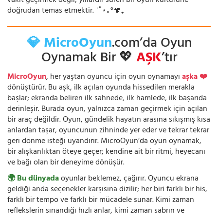
vakit geçirmek değil; yıllardır süren bir oyun kültürüne
doğrudan temas etmektir. ⁺˚⋆｡°🍄₊
💎 MicroOyun
.com’da Oyun
Oynamak Bir 💖
AŞK
’tır
MicroOyun
, her yaştan oyuncu için oyun oynamayı
aşka ❤️
dönüştürür. Bu aşk, ilk açılan oyunda hissedilen merakla
başlar; ekranda beliren ilk sahnede, ilk hamlede, ilk başarıda
derinleşir. Burada oyun, yalnızca zaman geçirmek için açılan
bir araç değildir. Oyun, gündelik hayatın arasına sıkışmış kısa
anlardan taşar, oyuncunun zihninde yer eder ve tekrar tekrar
geri dönme isteği uyandırır. MicroOyun’da oyun oynamak,
bir alışkanlıktan öteye geçer; kendine ait bir ritmi, heyecanı
ve bağı olan bir deneyime dönüşür.
🌍 Bu dünyada
oyunlar beklemez, çağırır. Oyuncu ekrana
geldiği anda seçenekler karşısına dizilir; her biri farklı bir his,
farklı bir tempo ve farklı bir mücadele sunar. Kimi zaman
reflekslerin sınandığı hızlı anlar, kimi zaman sabrın ve