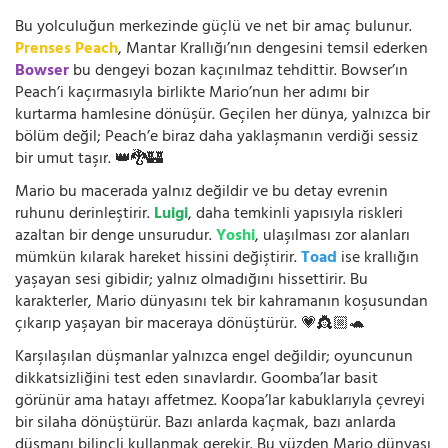
Bu yolculuğun merkezinde güçlü ve net bir amaç bulunur.
Prenses Peach
, Mantar Krallığı’nın dengesini temsil ederken
Bowser
bu dengeyi bozan kaçınılmaz tehdittir. Bowser’ın
Peach’i kaçırmasıyla birlikte Mario’nun her adımı bir
kurtarma hamlesine dönüşür. Geçilen her dünya, yalnızca bir
bölüm değil; Peach’e biraz daha yaklaşmanın verdiği sessiz
bir umut taşır. 👑🐉🏰
Mario bu macerada yalnız değildir ve bu detay evrenin
ruhunu derinleştirir.
Luigi
, daha temkinli yapısıyla riskleri
azaltan bir denge unsurudur.
Yoshi
, ulaşılması zor alanları
mümkün kılarak hareket hissini değiştirir.
Toad
ise krallığın
yaşayan sesi gibidir; yalnız olmadığını hissettirir. Bu
karakterler, Mario dünyasını tek bir kahramanın koşusundan
çıkarıp yaşayan bir maceraya dönüştürür. 💗👸🏼🐢
Karşılaşılan düşmanlar yalnızca engel değildir; oyuncunun
dikkatsizliğini test eden sınavlardır. Goomba’lar basit
görünür ama hatayı affetmez. Koopa’lar kabuklarıyla çevreyi
bir silaha dönüştürür. Bazı anlarda kaçmak, bazı anlarda
düşmanı bilinçli kullanmak gerekir. Bu yüzden Mario dünyası