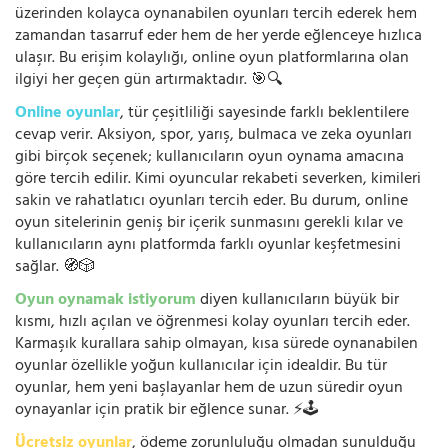
üzerinden kolayca oynanabilen oyunları tercih ederek hem
zamandan tasarruf eder hem de her yerde eğlenceye hızlıca
ulaşır. Bu erişim kolaylığı, online oyun platformlarına olan
ilgiyi her geçen gün artırmaktadır. 🎯🔍
Online oyunlar
, tür çeşitliliği sayesinde farklı beklentilere
cevap verir. Aksiyon, spor, yarış, bulmaca ve zeka oyunları
gibi birçok seçenek; kullanıcıların oyun oynama amacına
göre tercih edilir. Kimi oyuncular rekabeti severken, kimileri
sakin ve rahatlatıcı oyunları tercih eder. Bu durum, online
oyun sitelerinin geniş bir içerik sunmasını gerekli kılar ve
kullanıcıların aynı platformda farklı oyunlar keşfetmesini
sağlar. 🧭🎲
Oyun oynamak istiyorum
diyen kullanıcıların büyük bir
kısmı, hızlı açılan ve öğrenmesi kolay oyunları tercih eder.
Karmaşık kurallara sahip olmayan, kısa sürede oynanabilen
oyunlar özellikle yoğun kullanıcılar için idealdir. Bu tür
oyunlar, hem yeni başlayanlar hem de uzun süredir oyun
oynayanlar için pratik bir eğlence sunar. ⚡🕹️
Ücretsiz oyunlar
, ödeme zorunluluğu olmadan sunulduğu