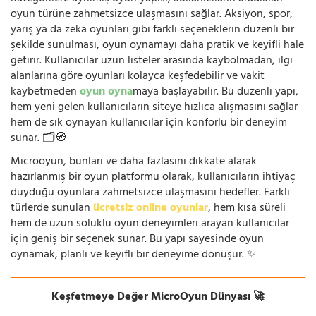
oyun türüne zahmetsizce ulaşmasını sağlar. Aksiyon, spor,
yarış ya da zeka oyunları gibi farklı seçeneklerin düzenli bir
şekilde sunulması, oyun oynamayı daha pratik ve keyifli hale
getirir. Kullanıcılar uzun listeler arasında kaybolmadan, ilgi
alanlarına göre oyunları kolayca keşfedebilir ve vakit
kaybetmeden
oyun oyna
maya başlayabilir. Bu düzenli yapı,
hem yeni gelen kullanıcıların siteye hızlıca alışmasını sağlar
hem de sık oynayan kullanıcılar için konforlu bir deneyim
sunar. 🗂️🧭
Microoyun, bunları ve daha fazlasını dikkate alarak
hazırlanmış bir oyun platformu olarak, kullanıcıların ihtiyaç
duyduğu oyunlara zahmetsizce ulaşmasını hedefler. Farklı
türlerde sunulan
ücretsiz online oyunlar
, hem kısa süreli
hem de uzun soluklu oyun deneyimleri arayan kullanıcılar
için geniş bir seçenek sunar. Bu yapı sayesinde oyun
oynamak, planlı ve keyifli bir deneyime dönüşür. ✨
Keşfetmeye Değer MicroOyun Dünyası 🚀