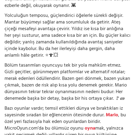
ezberle değil, okuyarak oynanır. 👾
Yolculuğun temposu, güçlendirici öğelerle sürekli değişir.
Mantar büyümeyi sağlar ama sorumluluk da getirir. Ateş
çiçeği mesafeyi avantaja çevirir. Yıldız ise kısa bir anlığına
her şeyi susturur, ama sadece kısa bir an için. Bu güçler kalıcı
değildir; yanlış zamanda kullanıldığında avantaj saniyeler
içinde kaybolur. Bu da her ilerleyişi daha gergin, daha
anlamlı hâle getirir. ⭐🍄💥
Bölüm tasarımları oyuncuyu tek bir yola mahkûm etmez.
Gizli geçitler, görünmeyen platformlar ve alternatif rotalar;
merak edenleri ödüllendirir. Bazen geri dönmek, bazen yukarı
çıkmak, bazen de risk alıp kısa yolu denemek gerekir. Mario
dünyasının tekrar tekrar oynanmasının nedeni budur: Her
denemede başka bir detay, başka bir his ortaya çıkar. 🚩🧱
Bazı oyunlar vardır; temsil ettikleri dünya ve bıraktıkları iz
sayesinde sıradan bir eğlencenin ötesinde durur.
Mario
, bu
özel yeri fazlasıyla hak eden oyunlardan biridir.
MicroOyun.com’da bu ölümsüz oyunu
oyna
mak, yalnızca