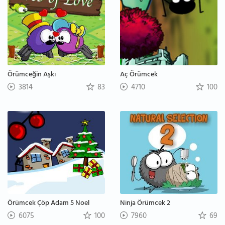
Örümceğin Aşkı
Aç Örümcek
3814
83
4710
100
Örümcek Çöp Adam 5 Noel
Ninja Örümcek 2
6075
100
7960
69