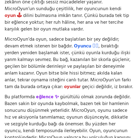
zekânın öne çıktığı sessiz mücadeleler yaşanır.
MicroOyun’un sunduğu çeşitlilik, her oyuncunun kendi
oyun 🕹️
dilini bulmasına imkân tanır. Çünkü burada tek tip
bir eğlence yoktur; her ruh hâline, her ana ve her tercihe
karşılık gelen bir oyun mutlaka vardır.
MicroOyun’da oyun, sadece başlatılan bir şey değildir;
devam etmek istenen bir bağdır.
Oyuncu 🧍‍♂️
, bıraktığı
yerden yeniden başlamak ister, çünkü oyunla kurduğu ilişki
yarım kalmayı sevmez. Bu bağ, kazanılan bir skorla güçlenir,
geçilen bir bölümle derinleşir ve paylaşılan bir deneyimle
anlam kazanır. Oyun bitse bile hissi bitmez; akılda kalan
anlar, tekrar oynama isteğini canlı tutar. MicroOyun’un farkı
tam da burada ortaya çıkar:
oyunlar
geçici değildir, iz bırakır.
Bu platformda
eğlence ✨
gürültülü olmak zorunda değildir.
Bazen sakin bir oyunda kaybolmak, bazen tek bir hamlenin
sonucunu düşünmek yeterlidir. MicroOyun, oyunu sadece
hız ve aksiyonla tanımlamaz; oyunun düşünceyle, dikkatle
ve sezgiyle kurduğu bağı da önemser. Bu yüzden her
oyuncu, kendi temposunda ilerleyebilir. Oyun, oyuncunun