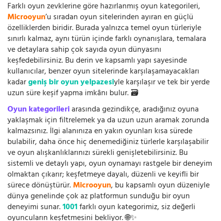
Farklı oyun zevklerine göre hazırlanmış oyun kategorileri,
Microoyun
’u sıradan oyun sitelerinden ayıran en güçlü
özelliklerden biridir. Burada yalnızca temel oyun türleriyle
sınırlı kalmaz, aynı türün içinde farklı oynanışlara, temalara
ve detaylara sahip çok sayıda oyun dünyasını
keşfedebilirsiniz. Bu derin ve kapsamlı yapı sayesinde
kullanıcılar, benzer oyun sitelerinde karşılaşamayacakları
kadar
geniş bir oyun yelpazesi
yle karşılaşır ve tek bir yerde
uzun süre keşif yapma imkânı bulur. 🗃️
Oyun kategorileri
arasında gezindikçe, aradığınız oyuna
yaklaşmak için filtrelemek ya da uzun uzun aramak zorunda
kalmazsınız. İlgi alanınıza en yakın oyunları kısa sürede
bulabilir, daha önce hiç denemediğiniz türlerle karşılaşabilir
ve oyun alışkanlıklarınızı sürekli genişletebilirsiniz. Bu
sistemli ve detaylı yapı, oyun oynamayı rastgele bir deneyim
olmaktan çıkarır; keşfetmeye dayalı, düzenli ve keyifli bir
sürece dönüştürür.
Microoyun
, bu kapsamlı oyun düzeniyle
dünya genelinde çok az platformun sunduğu bir oyun
deneyimi sunar.
1001
farklı oyun kategorimiz, siz değerli
oyuncuların keşfetmesini bekliyor. 🌐✨