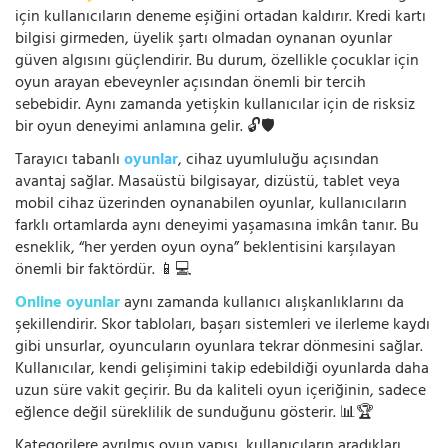
için kullanıcıların deneme eşiğini ortadan kaldırır. Kredi kartı
bilgisi girmeden, üyelik şartı olmadan oynanan oyunlar
güven algısını güçlendirir. Bu durum, özellikle çocuklar için
oyun arayan ebeveynler açısından önemli bir tercih
sebebidir. Aynı zamanda yetişkin kullanıcılar için de risksiz
bir oyun deneyimi anlamına gelir. 🔓🛡️
Tarayıcı tabanlı
oyunlar
, cihaz uyumluluğu açısından
avantaj sağlar. Masaüstü bilgisayar, dizüstü, tablet veya
mobil cihaz üzerinden oynanabilen oyunlar, kullanıcıların
farklı ortamlarda aynı deneyimi yaşamasına imkân tanır. Bu
esneklik, “her yerden oyun oyna” beklentisini karşılayan
önemli bir faktördür. 📱💻
Online oyunlar
aynı zamanda kullanıcı alışkanlıklarını da
şekillendirir. Skor tabloları, başarı sistemleri ve ilerleme kaydı
gibi unsurlar, oyuncuların oyunlara tekrar dönmesini sağlar.
Kullanıcılar, kendi gelişimini takip edebildiği oyunlarda daha
uzun süre vakit geçirir. Bu da kaliteli oyun içeriğinin, sadece
eğlence değil süreklilik de sunduğunu gösterir. 📊🏆
Kategorilere ayrılmış oyun yapısı, kullanıcıların aradıkları