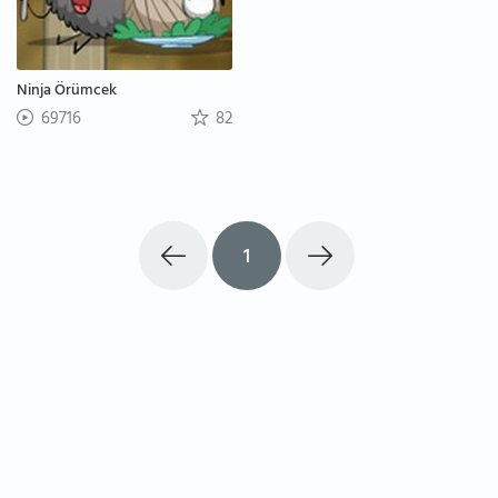
Ninja Örümcek
69716
82
1