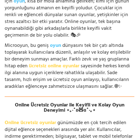
için
oyun
, kısa bir mola anlamına gelirken; kimi için günün
yorgunluğunu atmanın en keyifli yoludur. Çocuklar için
renkli ve eğlenceli dünyalar sunan oyunlar, yetişkinler için
stres azaltıcı bir etki yaratır. Online oyunlar, tek başına
oynanabildiği gibi arkadaşlarla birlikte keyifli vakit
geçirmenin de bir yolu olabilir. 🎭🎉
Microoyun, bu geniş
oyun
dünyasını tek bir çatı altında
toplayarak kullanıcılara düzenli, anlaşılır ve kolay erişilebilir
bir deneyim sunmayı amaçlar. Farklı zevk ve yaş gruplarına
hitap eden
ücretsiz online oyunlar
sayesinde herkes kendi
ilgi alanına uygun içeriklere rahatlıkla ulaşabilir. Sade
tasarım, hızlı erişim ve ücretsiz oyun anlayışı, kullanıcıların
aradıkları eğlenceye zahmetsizce ulaşmasını sağlar. 🌐✨
Online Ücretsiz Oyunlar ile Keyifli ve Kolay Oyun
Deneyimi ⋆｡‧˚ʚ🧸ɞ˚‧｡⋆
Online ücretsiz oyunlar
günümüzde en çok tercih edilen
dijital eğlence seçenekleri arasında yer alır. Kullanıcılar,
indirme gerektirmeden; bilgisayar, tablet ve mobil telefonlar