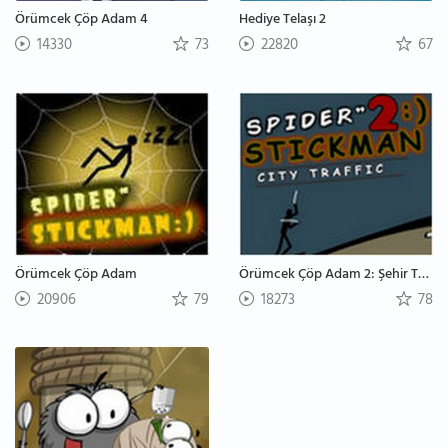
Örümcek Çöp Adam 4
Hediye Telaşı 2
14330
73
22820
67
Örümcek Çöp Adam
Örümcek Çöp Adam 2: Şehir Trafiği
20906
79
18273
78