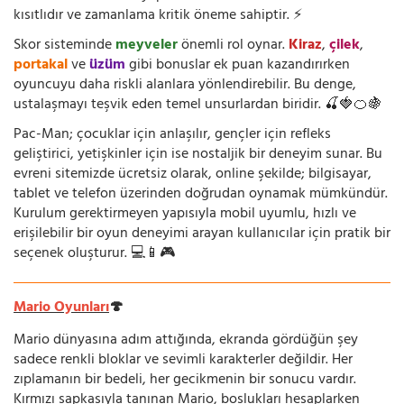
kısıtlıdır ve zamanlama kritik öneme sahiptir. ⚡
Skor sisteminde
meyveler
önemli rol oynar.
Kiraz
,
çilek
,
portakal
ve
üzüm
gibi bonuslar ek puan kazandırırken
oyuncuyu daha riskli alanlara yönlendirebilir. Bu denge,
ustalaşmayı teşvik eden temel unsurlardan biridir. 🍒🍓🍊🍇
Pac-Man; çocuklar için anlaşılır, gençler için refleks
geliştirici, yetişkinler için ise nostaljik bir deneyim sunar. Bu
evreni sitemizde ücretsiz olarak, online şekilde; bilgisayar,
tablet ve telefon üzerinden doğrudan oynamak mümkündür.
Kurulum gerektirmeyen yapısıyla mobil uyumlu, hızlı ve
erişilebilir bir oyun deneyimi arayan kullanıcılar için pratik bir
seçenek oluşturur. 💻📱🎮
Mario Oyunları
🍄
Mario dünyasına adım attığında, ekranda gördüğün şey
sadece renkli bloklar ve sevimli karakterler değildir. Her
zıplamanın bir bedeli, her gecikmenin bir sonucu vardır.
Kırmızı şapkasıyla tanınan Mario, boşlukları hesaplarken