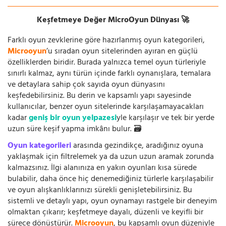
Keşfetmeye Değer MicroOyun Dünyası 🚀
Farklı oyun zevklerine göre hazırlanmış oyun kategorileri,
Microoyun
’u sıradan oyun sitelerinden ayıran en güçlü
özelliklerden biridir. Burada yalnızca temel oyun türleriyle
sınırlı kalmaz, aynı türün içinde farklı oynanışlara, temalara
ve detaylara sahip çok sayıda oyun dünyasını
keşfedebilirsiniz. Bu derin ve kapsamlı yapı sayesinde
kullanıcılar, benzer oyun sitelerinde karşılaşamayacakları
kadar
geniş bir oyun yelpazesi
yle karşılaşır ve tek bir yerde
uzun süre keşif yapma imkânı bulur. 🗃️
Oyun kategorileri
arasında gezindikçe, aradığınız oyuna
yaklaşmak için filtrelemek ya da uzun uzun aramak zorunda
kalmazsınız. İlgi alanınıza en yakın oyunları kısa sürede
bulabilir, daha önce hiç denemediğiniz türlerle karşılaşabilir
ve oyun alışkanlıklarınızı sürekli genişletebilirsiniz. Bu
sistemli ve detaylı yapı, oyun oynamayı rastgele bir deneyim
olmaktan çıkarır; keşfetmeye dayalı, düzenli ve keyifli bir
sürece dönüştürür.
Microoyun
, bu kapsamlı oyun düzeniyle