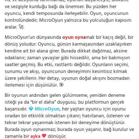
hız ve aksiyonla tanımlamaz; oyunun düşünceyle, dikkatle
ve sezgiyle kurduğu bağı da önemser. Bu yüzden her
oyuncu, kendi temposunda ilerleyebilir. Oyun, oyuncunun
kontrolündedir; MicroOyun yalnızca bu yolculuğun kapısını
aralar. 🚀
MicroOyun’un dünyasında
oyun oyna
mak bir kaçış değil, bir
dönüş yoludur. Oyuncu, günün karmaşasından uzaklaşırken
kendine ait bir alana girer. Burada dikkat dağılmaz, aksine
odaklanır; zaman yavaşlar gibi hissedilir, ama bir bakmışsın
saatler geçmiş. Bu etki, rastlantı değildir. Oyunların seçimi,
sunumu ve akışı, oyuncunun deneyimini kesintisiz kılmak
üzere şekillenir. Her detay, oyunun doğal akışını bozmadan
ilerlemesi için düşünülür. 🎯
Bir oyunun ardından gelen gülümseme, yeniden deneme
isteği ya da “bir el daha” duygusu, bu platformun gerçek
başarısıdır.
💎 MicroOyun
, her yaştan oyuncu için oyunu
sıradan bir etkinlik olmaktan çıkarır; hatırlanan, özlenen ve
tekrar tekrar yaşanmak istenen bir deneyime dönüştürür.
Burada oyun oynanmaz; burada oyun yaşanır, bağ kurulur ve
zamanla bir
aşka 💖
dönüşür.