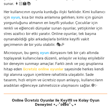
sunar. 👩🏻‍🏫📚
Her kullanıcının oyunla kurduğu ilişki farklıdır. Kimi kullanıcı
için
oyun
, kısa bir mola anlamına gelirken; kimi için günün
yorgunluğunu atmanın en keyifli yoludur. Çocuklar için
renkli ve eğlenceli dünyalar sunan oyunlar, yetişkinler için
stres azaltıcı bir etki yaratır. Online oyunlar, tek başına
oynanabildiği gibi arkadaşlarla birlikte keyifli vakit
geçirmenin de bir yolu olabilir. 🎭🎉
Microoyun, bu geniş
oyun
dünyasını tek bir çatı altında
toplayarak kullanıcılara düzenli, anlaşılır ve kolay erişilebilir
bir deneyim sunmayı amaçlar. Farklı zevk ve yaş gruplarına
hitap eden
ücretsiz online oyunlar
sayesinde herkes kendi
ilgi alanına uygun içeriklere rahatlıkla ulaşabilir. Sade
tasarım, hızlı erişim ve ücretsiz oyun anlayışı, kullanıcıların
aradıkları eğlenceye zahmetsizce ulaşmasını sağlar. 🌐✨
Online Ücretsiz Oyunlar ile Keyifli ve Kolay Oyun
Deneyimi ⋆｡‧˚ʚ🧸ɞ˚‧｡⋆