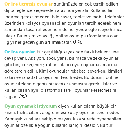
Online ücretsiz oyunlar
günümüzde en çok tercih edilen
dijital eğlence seçenekleri arasında yer alır. Kullanıcılar,
indirme gerektirmeden; bilgisayar, tablet ve mobil telefonlar
üzerinden kolayca oynanabilen oyunları tercih ederek hem
zamandan tasarruf eder hem de her yerde eğlenceye hızlıca
ulaşır. Bu erişim kolaylığı, online oyun platformlarına olan
ilgiyi her geçen gün artırmaktadır. 🎯🔍
Online oyunlar
, tür çeşitliliği sayesinde farklı beklentilere
cevap verir. Aksiyon, spor, yarış, bulmaca ve zeka oyunları
gibi birçok seçenek; kullanıcıların oyun oynama amacına
göre tercih edilir. Kimi oyuncular rekabeti severken, kimileri
sakin ve rahatlatıcı oyunları tercih eder. Bu durum, online
oyun sitelerinin geniş bir içerik sunmasını gerekli kılar ve
kullanıcıların aynı platformda farklı oyunlar keşfetmesini
sağlar. 🧭🎲
Oyun oynamak istiyorum
diyen kullanıcıların büyük bir
kısmı, hızlı açılan ve öğrenmesi kolay oyunları tercih eder.
Karmaşık kurallara sahip olmayan, kısa sürede oynanabilen
oyunlar özellikle yoğun kullanıcılar için idealdir. Bu tür