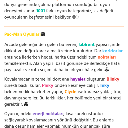
dünya genelinde çok az platformun sunduğu bir oyun
deneyimi sunar.
1001
farklı oyun kategorimiz, siz değerli
oyuncuların keşfetmesini bekliyor. 🌐✨
Pac-Man Oyunları
👻
Arcade geleneğinden gelen bu evren,
labirent
yapısı içinde
dikkat ve doğru karar alma üzerine kuruludur. Dar
koridorlar
arasında ilerlerken hedef, harita üzerindeki tüm
noktaları
temizlemektir. Alan yapısı basit görünse de ilerledikçe hata
payı azalır ve rota seçimi daha belirleyici hâle gelir. 🕹️
Kovalamacanın temelini dört ana
hayalet
oluşturur.
Blinky
sürekli baskı kurar,
Pinky
önden kesmeye çalışır,
Inky
beklenmedik hareketler yapar,
Clyde
ise kararsız yaklaş-kaç
davranışı sergiler. Bu farklılıklar, her bölümde yeni bir strateji
gerektirir. 👻
Oyun içindeki
enerji noktaları
, kısa süreli üstünlük
sağlayarak kovalamacanın yönünü değiştirir. Bu anlarda
daha cesur hamleler yapmak mümkün olur ancak süre