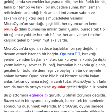
geldiği anda seçenekler karşısına dizilir; her biri farklı bir his,
farklı bir tempo ve farklı bir mücadele sunar. Kimi zaman
reflekslerin sınandığı hızlı anlar, kimi zaman sabrın ve
zekânın öne çıktığı sessiz mücadeleler yaşanır.
MicroOyun’un sunduğu çeşitlilik, her oyuncunun kendi
oyun 🕹️
dilini bulmasına imkân tanır. Çünkü burada tek tip
bir eğlence yoktur; her ruh hâline, her ana ve her tercihe
karşılık gelen bir oyun mutlaka vardır.
MicroOyun’da oyun, sadece başlatılan bir şey değildir;
devam etmek istenen bir bağdır.
Oyuncu 🧍‍♂️
, bıraktığı
yerden yeniden başlamak ister, çünkü oyunla kurduğu ilişki
yarım kalmayı sevmez. Bu bağ, kazanılan bir skorla güçlenir,
geçilen bir bölümle derinleşir ve paylaşılan bir deneyimle
anlam kazanır. Oyun bitse bile hissi bitmez; akılda kalan
anlar, tekrar oynama isteğini canlı tutar. MicroOyun’un farkı
tam da burada ortaya çıkar:
oyunlar
geçici değildir, iz bırakır.
Bu platformda
eğlence ✨
gürültülü olmak zorunda değildir.
Bazen sakin bir oyunda kaybolmak, bazen tek bir hamlenin
sonucunu düşünmek yeterlidir. MicroOyun, oyunu sadece