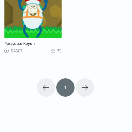
Paraşütçü Koyun
54507
75
1