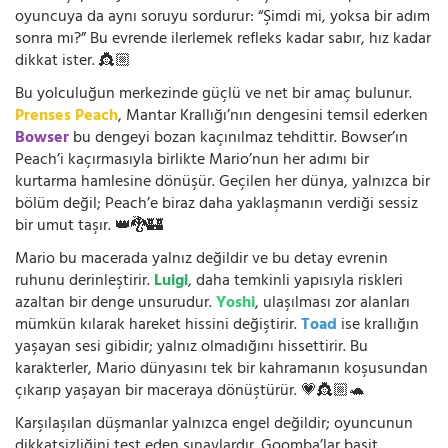
oyuncuya da aynı soruyu sordurur: “Şimdi mi, yoksa bir adım
sonra mı?” Bu evrende ilerlemek refleks kadar sabır, hız kadar
dikkat ister. 👸🏼
Bu yolculuğun merkezinde güçlü ve net bir amaç bulunur.
Prenses Peach
, Mantar Krallığı’nın dengesini temsil ederken
Bowser
bu dengeyi bozan kaçınılmaz tehdittir. Bowser’ın
Peach’i kaçırmasıyla birlikte Mario’nun her adımı bir
kurtarma hamlesine dönüşür. Geçilen her dünya, yalnızca bir
bölüm değil; Peach’e biraz daha yaklaşmanın verdiği sessiz
bir umut taşır. 👑🐉🏰
Mario bu macerada yalnız değildir ve bu detay evrenin
ruhunu derinleştirir.
Luigi
, daha temkinli yapısıyla riskleri
azaltan bir denge unsurudur.
Yoshi
, ulaşılması zor alanları
mümkün kılarak hareket hissini değiştirir.
Toad
ise krallığın
yaşayan sesi gibidir; yalnız olmadığını hissettirir. Bu
karakterler, Mario dünyasını tek bir kahramanın koşusundan
çıkarıp yaşayan bir maceraya dönüştürür. 💗👸🏼🐢
Karşılaşılan düşmanlar yalnızca engel değildir; oyuncunun
dikkatsizliğini test eden sınavlardır. Goomba’lar basit