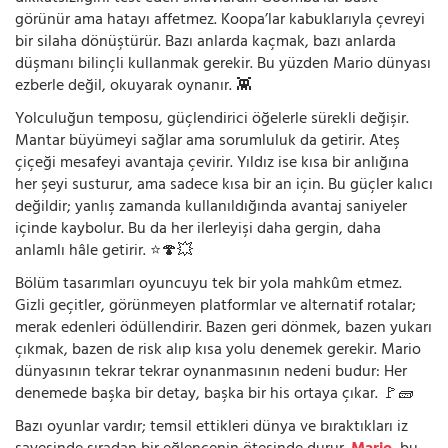
görünür ama hatayı affetmez. Koopa’lar kabuklarıyla çevreyi
bir silaha dönüştürür. Bazı anlarda kaçmak, bazı anlarda
düşmanı bilinçli kullanmak gerekir. Bu yüzden Mario dünyası
ezberle değil, okuyarak oynanır. 👾
Yolculuğun temposu, güçlendirici öğelerle sürekli değişir.
Mantar büyümeyi sağlar ama sorumluluk da getirir. Ateş
çiçeği mesafeyi avantaja çevirir. Yıldız ise kısa bir anlığına
her şeyi susturur, ama sadece kısa bir an için. Bu güçler kalıcı
değildir; yanlış zamanda kullanıldığında avantaj saniyeler
içinde kaybolur. Bu da her ilerleyişi daha gergin, daha
anlamlı hâle getirir. ⭐🍄💥
Bölüm tasarımları oyuncuyu tek bir yola mahkûm etmez.
Gizli geçitler, görünmeyen platformlar ve alternatif rotalar;
merak edenleri ödüllendirir. Bazen geri dönmek, bazen yukarı
çıkmak, bazen de risk alıp kısa yolu denemek gerekir. Mario
dünyasının tekrar tekrar oynanmasının nedeni budur: Her
denemede başka bir detay, başka bir his ortaya çıkar. 🚩🧱
Bazı oyunlar vardır; temsil ettikleri dünya ve bıraktıkları iz