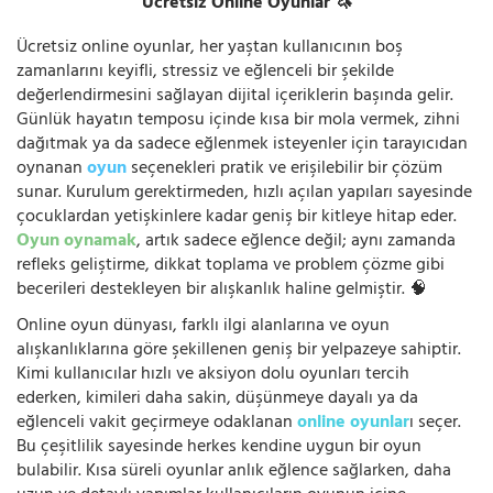
Ücretsiz Online Oyunlar 🦄
Ücretsiz online oyunlar, her yaştan kullanıcının boş
zamanlarını keyifli, stressiz ve eğlenceli bir şekilde
değerlendirmesini sağlayan dijital içeriklerin başında gelir.
Günlük hayatın temposu içinde kısa bir mola vermek, zihni
dağıtmak ya da sadece eğlenmek isteyenler için tarayıcıdan
oynanan
oyun
seçenekleri pratik ve erişilebilir bir çözüm
sunar. Kurulum gerektirmeden, hızlı açılan yapıları sayesinde
çocuklardan yetişkinlere kadar geniş bir kitleye hitap eder.
Oyun oynamak
, artık sadece eğlence değil; aynı zamanda
refleks geliştirme, dikkat toplama ve problem çözme gibi
becerileri destekleyen bir alışkanlık haline gelmiştir. 🧠
Online oyun dünyası, farklı ilgi alanlarına ve oyun
alışkanlıklarına göre şekillenen geniş bir yelpazeye sahiptir.
Kimi kullanıcılar hızlı ve aksiyon dolu oyunları tercih
ederken, kimileri daha sakin, düşünmeye dayalı ya da
eğlenceli vakit geçirmeye odaklanan
online oyunlar
ı seçer.
Bu çeşitlilik sayesinde herkes kendine uygun bir oyun
bulabilir. Kısa süreli oyunlar anlık eğlence sağlarken, daha