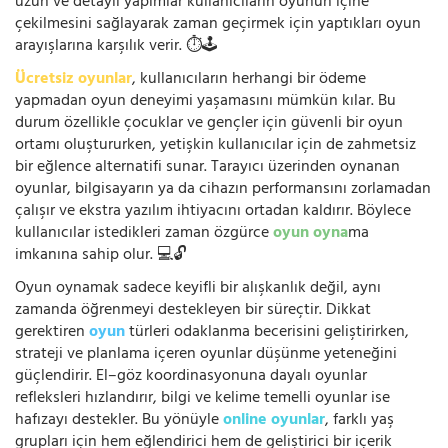
uzun ve detaylı yapımlar kullanıcıların oyunun içine
çekilmesini sağlayarak zaman geçirmek için yaptıkları oyun
arayışlarına karşılık verir. ⏱️🕹️
Ücretsiz oyunlar
, kullanıcıların herhangi bir ödeme
yapmadan oyun deneyimi yaşamasını mümkün kılar. Bu
durum özellikle çocuklar ve gençler için güvenli bir oyun
ortamı oluştururken, yetişkin kullanıcılar için de zahmetsiz
bir eğlence alternatifi sunar. Tarayıcı üzerinden oynanan
oyunlar, bilgisayarın ya da cihazın performansını zorlamadan
çalışır ve ekstra yazılım ihtiyacını ortadan kaldırır. Böylece
kullanıcılar istedikleri zaman özgürce
oyun oyna
ma
imkanına sahip olur. 💻🔓
Oyun oynamak sadece keyifli bir alışkanlık değil, aynı
zamanda öğrenmeyi destekleyen bir süreçtir. Dikkat
gerektiren
oyun
türleri odaklanma becerisini geliştirirken,
strateji ve planlama içeren oyunlar düşünme yeteneğini
güçlendirir. El–göz koordinasyonuna dayalı oyunlar
refleksleri hızlandırır, bilgi ve kelime temelli oyunlar ise
hafızayı destekler. Bu yönüyle
online oyunlar
, farklı yaş
grupları için hem eğlendirici hem de geliştirici bir içerik