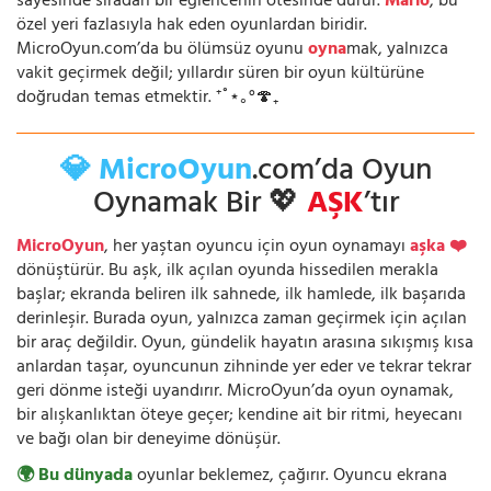
sayesinde sıradan bir eğlencenin ötesinde durur.
Mario
, bu
özel yeri fazlasıyla hak eden oyunlardan biridir.
MicroOyun.com’da bu ölümsüz oyunu
oyna
mak, yalnızca
vakit geçirmek değil; yıllardır süren bir oyun kültürüne
doğrudan temas etmektir. ⁺˚⋆｡°🍄₊
💎 MicroOyun
.com’da Oyun
Oynamak Bir 💖
AŞK
’tır
MicroOyun
, her yaştan oyuncu için oyun oynamayı
aşka ❤️
dönüştürür. Bu aşk, ilk açılan oyunda hissedilen merakla
başlar; ekranda beliren ilk sahnede, ilk hamlede, ilk başarıda
derinleşir. Burada oyun, yalnızca zaman geçirmek için açılan
bir araç değildir. Oyun, gündelik hayatın arasına sıkışmış kısa
anlardan taşar, oyuncunun zihninde yer eder ve tekrar tekrar
geri dönme isteği uyandırır. MicroOyun’da oyun oynamak,
bir alışkanlıktan öteye geçer; kendine ait bir ritmi, heyecanı
ve bağı olan bir deneyime dönüşür.
🌍 Bu dünyada
oyunlar beklemez, çağırır. Oyuncu ekrana