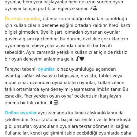
oyunlar, hem yeni başlayanlar hem de uzun süredir oyun
oynayanlar için pratik bir eğlence sunar. ⚡🕹️
Ücretsiz oyunlar
, ödeme zorunluluğu olmadan sunulduğu
için kullanıcıların deneme eşiğini ortadan kaldırır. Kredi kartı
bilgisi girmeden, üyelik şartı olmadan oynanan oyunlar
güven algısını güçlendirir. Bu durum, özellikle çocuklar için
oyun arayan ebeveynler açısından önemli bir tercih
sebebidir. Aynı zamanda yetişkin kullanıcılar için de risksiz
bir oyun deneyimi anlamına gelir. 🔓🛡️
Tarayıcı tabanlı
oyunlar
, cihaz uyumluluğu açısından
avantaj sağlar. Masaüstü bilgisayar, dizüstü, tablet veya
mobil cihaz üzerinden oynanabilen oyunlar, kullanıcıların
farklı ortamlarda aynı deneyimi yaşamasına imkân tanır. Bu
esneklik, “her yerden oyun oyna” beklentisini karşılayan
önemli bir faktördür. 📱💻
Online oyunlar
aynı zamanda kullanıcı alışkanlıklarını da
şekillendirir. Skor tabloları, başarı sistemleri ve ilerleme kaydı
gibi unsurlar, oyuncuların oyunlara tekrar dönmesini sağlar.
Kullanıcılar, kendi gelişimini takip edebildiği oyunlarda daha