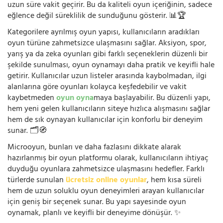
uzun süre vakit geçirir. Bu da kaliteli oyun içeriğinin, sadece
eğlence değil süreklilik de sunduğunu gösterir. 📊🏆
Kategorilere ayrılmış oyun yapısı, kullanıcıların aradıkları
oyun türüne zahmetsizce ulaşmasını sağlar. Aksiyon, spor,
yarış ya da zeka oyunları gibi farklı seçeneklerin düzenli bir
şekilde sunulması, oyun oynamayı daha pratik ve keyifli hale
getirir. Kullanıcılar uzun listeler arasında kaybolmadan, ilgi
alanlarına göre oyunları kolayca keşfedebilir ve vakit
kaybetmeden
oyun oyna
maya başlayabilir. Bu düzenli yapı,
hem yeni gelen kullanıcıların siteye hızlıca alışmasını sağlar
hem de sık oynayan kullanıcılar için konforlu bir deneyim
sunar. 🗂️🧭
Microoyun, bunları ve daha fazlasını dikkate alarak
hazırlanmış bir oyun platformu olarak, kullanıcıların ihtiyaç
duyduğu oyunlara zahmetsizce ulaşmasını hedefler. Farklı
türlerde sunulan
ücretsiz online oyunlar
, hem kısa süreli
hem de uzun soluklu oyun deneyimleri arayan kullanıcılar
için geniş bir seçenek sunar. Bu yapı sayesinde oyun
oynamak, planlı ve keyifli bir deneyime dönüşür. ✨