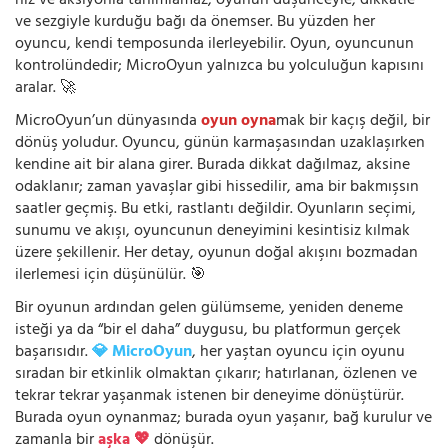
hız ve aksiyonla tanımlamaz; oyunun düşünceyle, dikkatle
ve sezgiyle kurduğu bağı da önemser. Bu yüzden her
oyuncu, kendi temposunda ilerleyebilir. Oyun, oyuncunun
kontrolündedir; MicroOyun yalnızca bu yolculuğun kapısını
aralar. 🚀
MicroOyun’un dünyasında
oyun oyna
mak bir kaçış değil, bir
dönüş yoludur. Oyuncu, günün karmaşasından uzaklaşırken
kendine ait bir alana girer. Burada dikkat dağılmaz, aksine
odaklanır; zaman yavaşlar gibi hissedilir, ama bir bakmışsın
saatler geçmiş. Bu etki, rastlantı değildir. Oyunların seçimi,
sunumu ve akışı, oyuncunun deneyimini kesintisiz kılmak
üzere şekillenir. Her detay, oyunun doğal akışını bozmadan
ilerlemesi için düşünülür. 🎯
Bir oyunun ardından gelen gülümseme, yeniden deneme
isteği ya da “bir el daha” duygusu, bu platformun gerçek
başarısıdır.
💎 MicroOyun
, her yaştan oyuncu için oyunu
sıradan bir etkinlik olmaktan çıkarır; hatırlanan, özlenen ve
tekrar tekrar yaşanmak istenen bir deneyime dönüştürür.
Burada oyun oynanmaz; burada oyun yaşanır, bağ kurulur ve
zamanla bir
aşka 💖
dönüşür.