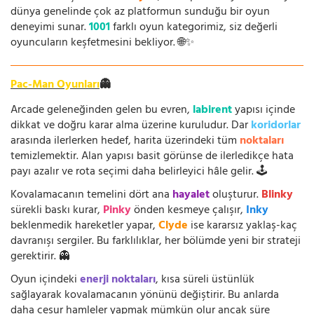
dünya genelinde çok az platformun sunduğu bir oyun
deneyimi sunar.
1001
farklı oyun kategorimiz, siz değerli
oyuncuların keşfetmesini bekliyor. 🌐✨
Pac-Man Oyunları
👻
Arcade geleneğinden gelen bu evren,
labirent
yapısı içinde
dikkat ve doğru karar alma üzerine kuruludur. Dar
koridorlar
arasında ilerlerken hedef, harita üzerindeki tüm
noktaları
temizlemektir. Alan yapısı basit görünse de ilerledikçe hata
payı azalır ve rota seçimi daha belirleyici hâle gelir. 🕹️
Kovalamacanın temelini dört ana
hayalet
oluşturur.
Blinky
sürekli baskı kurar,
Pinky
önden kesmeye çalışır,
Inky
beklenmedik hareketler yapar,
Clyde
ise kararsız yaklaş-kaç
davranışı sergiler. Bu farklılıklar, her bölümde yeni bir strateji
gerektirir. 👻
Oyun içindeki
enerji noktaları
, kısa süreli üstünlük
sağlayarak kovalamacanın yönünü değiştirir. Bu anlarda
daha cesur hamleler yapmak mümkün olur ancak süre