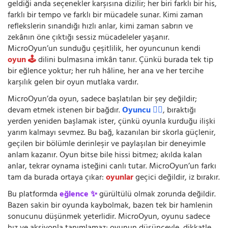
geldiği anda seçenekler karşısına dizilir; her biri farklı bir his,
farklı bir tempo ve farklı bir mücadele sunar. Kimi zaman
reflekslerin sınandığı hızlı anlar, kimi zaman sabrın ve
zekânın öne çıktığı sessiz mücadeleler yaşanır.
MicroOyun’un sunduğu çeşitlilik, her oyuncunun kendi
oyun 🕹️
dilini bulmasına imkân tanır. Çünkü burada tek tip
bir eğlence yoktur; her ruh hâline, her ana ve her tercihe
karşılık gelen bir oyun mutlaka vardır.
MicroOyun’da oyun, sadece başlatılan bir şey değildir;
devam etmek istenen bir bağdır.
Oyuncu 🧍‍♂️
, bıraktığı
yerden yeniden başlamak ister, çünkü oyunla kurduğu ilişki
yarım kalmayı sevmez. Bu bağ, kazanılan bir skorla güçlenir,
geçilen bir bölümle derinleşir ve paylaşılan bir deneyimle
anlam kazanır. Oyun bitse bile hissi bitmez; akılda kalan
anlar, tekrar oynama isteğini canlı tutar. MicroOyun’un farkı
tam da burada ortaya çıkar:
oyunlar
geçici değildir, iz bırakır.
Bu platformda
eğlence ✨
gürültülü olmak zorunda değildir.
Bazen sakin bir oyunda kaybolmak, bazen tek bir hamlenin
sonucunu düşünmek yeterlidir. MicroOyun, oyunu sadece