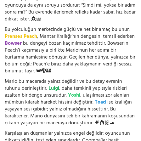
oyuncuya da aynı soruyu sordurur: “Şimdi mi, yoksa bir adım
sonra mı?” Bu evrende ilerlemek refleks kadar sabır, hız kadar
dikkat ister. 👸🏼
Bu yolculuğun merkezinde güçlü ve net bir amaç bulunur.
Prenses Peach
, Mantar Krallığı’nın dengesini temsil ederken
Bowser
bu dengeyi bozan kaçınılmaz tehdittir. Bowser’ın
Peach’i kaçırmasıyla birlikte Mario’nun her adımı bir
kurtarma hamlesine dönüşür. Geçilen her dünya, yalnızca bir
bölüm değil; Peach’e biraz daha yaklaşmanın verdiği sessiz
bir umut taşır. 👑🐉🏰
Mario bu macerada yalnız değildir ve bu detay evrenin
ruhunu derinleştirir.
Luigi
, daha temkinli yapısıyla riskleri
azaltan bir denge unsurudur.
Yoshi
, ulaşılması zor alanları
mümkün kılarak hareket hissini değiştirir.
Toad
ise krallığın
yaşayan sesi gibidir; yalnız olmadığını hissettirir. Bu
karakterler, Mario dünyasını tek bir kahramanın koşusundan
çıkarıp yaşayan bir maceraya dönüştürür. 💗👸🏼🐢
Karşılaşılan düşmanlar yalnızca engel değildir; oyuncunun
dikkatsizliğini test eden sınavlardır. Goomba’lar basit