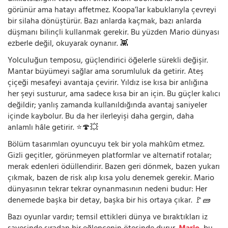
görünür ama hatayı affetmez. Koopa’lar kabuklarıyla çevreyi
bir silaha dönüştürür. Bazı anlarda kaçmak, bazı anlarda
düşmanı bilinçli kullanmak gerekir. Bu yüzden Mario dünyası
ezberle değil, okuyarak oynanır. 👾
Yolculuğun temposu, güçlendirici öğelerle sürekli değişir.
Mantar büyümeyi sağlar ama sorumluluk da getirir. Ateş
çiçeği mesafeyi avantaja çevirir. Yıldız ise kısa bir anlığına
her şeyi susturur, ama sadece kısa bir an için. Bu güçler kalıcı
değildir; yanlış zamanda kullanıldığında avantaj saniyeler
içinde kaybolur. Bu da her ilerleyişi daha gergin, daha
anlamlı hâle getirir. ⭐🍄💥
Bölüm tasarımları oyuncuyu tek bir yola mahkûm etmez.
Gizli geçitler, görünmeyen platformlar ve alternatif rotalar;
merak edenleri ödüllendirir. Bazen geri dönmek, bazen yukarı
çıkmak, bazen de risk alıp kısa yolu denemek gerekir. Mario
dünyasının tekrar tekrar oynanmasının nedeni budur: Her
denemede başka bir detay, başka bir his ortaya çıkar. 🚩🧱
Bazı oyunlar vardır; temsil ettikleri dünya ve bıraktıkları iz