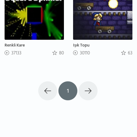
Renkli Kare
Işık Topu
37133
80
30110
63
1