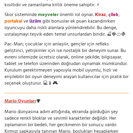
kısıtlıdır ve zamanlama kritik öneme sahiptir. ⚡
Skor sisteminde
meyveler
önemli rol oynar.
Kiraz
,
çilek
,
portakal
ve
üzüm
gibi bonuslar ek puan kazandırırken
oyuncuyu daha riskli alanlara yönlendirebilir. Bu denge,
ustalaşmayı teşvik eden temel unsurlardan biridir. 🍒🍓🍊🍇
Pac-Man; çocuklar için anlaşılır, gençler için refleks
geliştirici, yetişkinler için ise nostaljik bir deneyim sunar. Bu
evreni sitemizde ücretsiz olarak, online şekilde; bilgisayar,
tablet ve telefon üzerinden doğrudan oynamak mümkündür.
Kurulum gerektirmeyen yapısıyla mobil uyumlu, hızlı ve
erişilebilir bir oyun deneyimi arayan kullanıcılar için pratik bir
seçenek oluşturur. 💻📱🎮
Mario Oyunları
🍄
Mario dünyasına adım attığında, ekranda gördüğün şey
sadece renkli bloklar ve sevimli karakterler değildir. Her
zıplamanın bir bedeli, her gecikmenin bir sonucu vardır.
Kırmızı şapkasıyla tanınan Mario, boşlukları hesaplarken