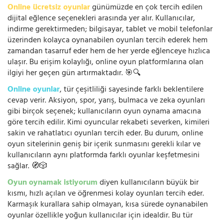
Online ücretsiz oyunlar
günümüzde en çok tercih edilen
dijital eğlence seçenekleri arasında yer alır. Kullanıcılar,
indirme gerektirmeden; bilgisayar, tablet ve mobil telefonlar
üzerinden kolayca oynanabilen oyunları tercih ederek hem
zamandan tasarruf eder hem de her yerde eğlenceye hızlıca
ulaşır. Bu erişim kolaylığı, online oyun platformlarına olan
ilgiyi her geçen gün artırmaktadır. 🎯🔍
Online oyunlar
, tür çeşitliliği sayesinde farklı beklentilere
cevap verir. Aksiyon, spor, yarış, bulmaca ve zeka oyunları
gibi birçok seçenek; kullanıcıların oyun oynama amacına
göre tercih edilir. Kimi oyuncular rekabeti severken, kimileri
sakin ve rahatlatıcı oyunları tercih eder. Bu durum, online
oyun sitelerinin geniş bir içerik sunmasını gerekli kılar ve
kullanıcıların aynı platformda farklı oyunlar keşfetmesini
sağlar. 🧭🎲
Oyun oynamak istiyorum
diyen kullanıcıların büyük bir
kısmı, hızlı açılan ve öğrenmesi kolay oyunları tercih eder.
Karmaşık kurallara sahip olmayan, kısa sürede oynanabilen
oyunlar özellikle yoğun kullanıcılar için idealdir. Bu tür