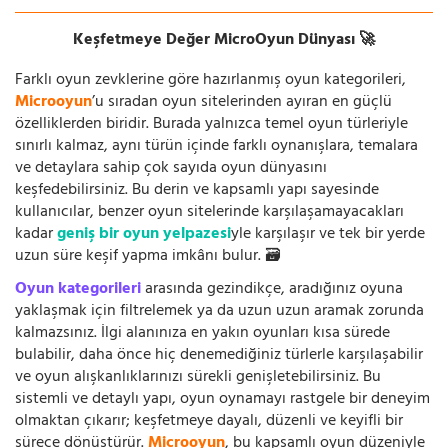
Keşfetmeye Değer MicroOyun Dünyası 🚀
Farklı oyun zevklerine göre hazırlanmış oyun kategorileri,
Microoyun
’u sıradan oyun sitelerinden ayıran en güçlü
özelliklerden biridir. Burada yalnızca temel oyun türleriyle
sınırlı kalmaz, aynı türün içinde farklı oynanışlara, temalara
ve detaylara sahip çok sayıda oyun dünyasını
keşfedebilirsiniz. Bu derin ve kapsamlı yapı sayesinde
kullanıcılar, benzer oyun sitelerinde karşılaşamayacakları
kadar
geniş bir oyun yelpazesi
yle karşılaşır ve tek bir yerde
uzun süre keşif yapma imkânı bulur. 🗃️
Oyun kategorileri
arasında gezindikçe, aradığınız oyuna
yaklaşmak için filtrelemek ya da uzun uzun aramak zorunda
kalmazsınız. İlgi alanınıza en yakın oyunları kısa sürede
bulabilir, daha önce hiç denemediğiniz türlerle karşılaşabilir
ve oyun alışkanlıklarınızı sürekli genişletebilirsiniz. Bu
sistemli ve detaylı yapı, oyun oynamayı rastgele bir deneyim
olmaktan çıkarır; keşfetmeye dayalı, düzenli ve keyifli bir
sürece dönüştürür.
Microoyun
, bu kapsamlı oyun düzeniyle