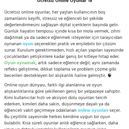
Ücretsiz Online Oyunlar 🦄
Ücretsiz online oyunlar, her yaştan kullanıcının boş
zamanlarını keyifli, stressiz ve eğlenceli bir şekilde
değerlendirmesini sağlayan dijital içeriklerin başında gelir.
Günlük hayatın temposu içinde kısa bir mola vermek, zihni
dağıtmak ya da sadece eğlenmek isteyenler için tarayıcıdan
oynanan
oyun
seçenekleri pratik ve erişilebilir bir çözüm
sunar. Kurulum gerektirmeden, hızlı açılan yapıları sayesinde
çocuklardan yetişkinlere kadar geniş bir kitleye hitap eder.
Oyun oynamak
, artık sadece eğlence değil; aynı zamanda
refleks geliştirme, dikkat toplama ve problem çözme gibi
becerileri destekleyen bir alışkanlık haline gelmiştir. 🧠
Online oyun dünyası, farklı ilgi alanlarına ve oyun
alışkanlıklarına göre şekillenen geniş bir yelpazeye sahiptir.
Kimi kullanıcılar hızlı ve aksiyon dolu oyunları tercih
ederken, kimileri daha sakin, düşünmeye dayalı ya da
eğlenceli vakit geçirmeye odaklanan
online oyunlar
ı seçer.
Bu çeşitlilik sayesinde herkes kendine uygun bir oyun
bulabilir. Kısa süreli oyunlar anlık eğlence sağlarken, daha