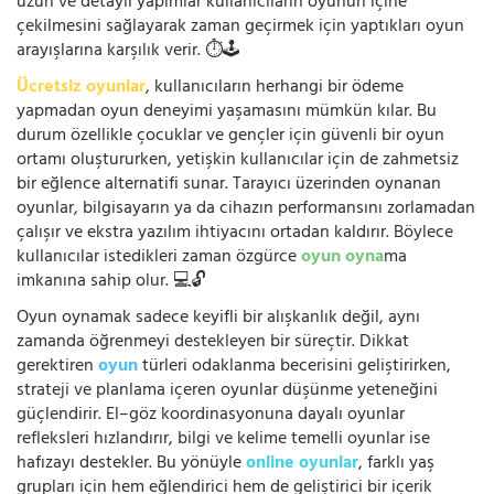
uzun ve detaylı yapımlar kullanıcıların oyunun içine
çekilmesini sağlayarak zaman geçirmek için yaptıkları oyun
arayışlarına karşılık verir. ⏱️🕹️
Ücretsiz oyunlar
, kullanıcıların herhangi bir ödeme
yapmadan oyun deneyimi yaşamasını mümkün kılar. Bu
durum özellikle çocuklar ve gençler için güvenli bir oyun
ortamı oluştururken, yetişkin kullanıcılar için de zahmetsiz
bir eğlence alternatifi sunar. Tarayıcı üzerinden oynanan
oyunlar, bilgisayarın ya da cihazın performansını zorlamadan
çalışır ve ekstra yazılım ihtiyacını ortadan kaldırır. Böylece
kullanıcılar istedikleri zaman özgürce
oyun oyna
ma
imkanına sahip olur. 💻🔓
Oyun oynamak sadece keyifli bir alışkanlık değil, aynı
zamanda öğrenmeyi destekleyen bir süreçtir. Dikkat
gerektiren
oyun
türleri odaklanma becerisini geliştirirken,
strateji ve planlama içeren oyunlar düşünme yeteneğini
güçlendirir. El–göz koordinasyonuna dayalı oyunlar
refleksleri hızlandırır, bilgi ve kelime temelli oyunlar ise
hafızayı destekler. Bu yönüyle
online oyunlar
, farklı yaş
grupları için hem eğlendirici hem de geliştirici bir içerik