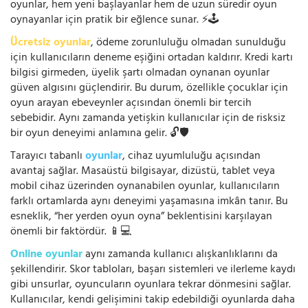
oyunlar, hem yeni başlayanlar hem de uzun süredir oyun
oynayanlar için pratik bir eğlence sunar. ⚡🕹️
Ücretsiz oyunlar
, ödeme zorunluluğu olmadan sunulduğu
için kullanıcıların deneme eşiğini ortadan kaldırır. Kredi kartı
bilgisi girmeden, üyelik şartı olmadan oynanan oyunlar
güven algısını güçlendirir. Bu durum, özellikle çocuklar için
oyun arayan ebeveynler açısından önemli bir tercih
sebebidir. Aynı zamanda yetişkin kullanıcılar için de risksiz
bir oyun deneyimi anlamına gelir. 🔓🛡️
Tarayıcı tabanlı
oyunlar
, cihaz uyumluluğu açısından
avantaj sağlar. Masaüstü bilgisayar, dizüstü, tablet veya
mobil cihaz üzerinden oynanabilen oyunlar, kullanıcıların
farklı ortamlarda aynı deneyimi yaşamasına imkân tanır. Bu
esneklik, “her yerden oyun oyna” beklentisini karşılayan
önemli bir faktördür. 📱💻
Online oyunlar
aynı zamanda kullanıcı alışkanlıklarını da
şekillendirir. Skor tabloları, başarı sistemleri ve ilerleme kaydı
gibi unsurlar, oyuncuların oyunlara tekrar dönmesini sağlar.
Kullanıcılar, kendi gelişimini takip edebildiği oyunlarda daha