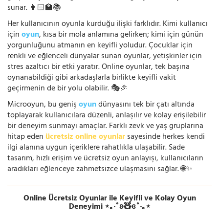
sunar. 👩🏻‍🏫📚
Her kullanıcının oyunla kurduğu ilişki farklıdır. Kimi kullanıcı
için
oyun
, kısa bir mola anlamına gelirken; kimi için günün
yorgunluğunu atmanın en keyifli yoludur. Çocuklar için
renkli ve eğlenceli dünyalar sunan oyunlar, yetişkinler için
stres azaltıcı bir etki yaratır. Online oyunlar, tek başına
oynanabildiği gibi arkadaşlarla birlikte keyifli vakit
geçirmenin de bir yolu olabilir. 🎭🎉
Microoyun, bu geniş
oyun
dünyasını tek bir çatı altında
toplayarak kullanıcılara düzenli, anlaşılır ve kolay erişilebilir
bir deneyim sunmayı amaçlar. Farklı zevk ve yaş gruplarına
hitap eden
ücretsiz online oyunlar
sayesinde herkes kendi
ilgi alanına uygun içeriklere rahatlıkla ulaşabilir. Sade
tasarım, hızlı erişim ve ücretsiz oyun anlayışı, kullanıcıların
aradıkları eğlenceye zahmetsizce ulaşmasını sağlar. 🌐✨
Online Ücretsiz Oyunlar ile Keyifli ve Kolay Oyun
Deneyimi ⋆｡‧˚ʚ🧸ɞ˚‧｡⋆