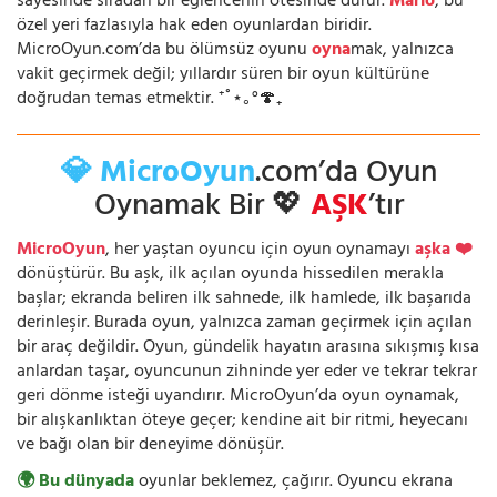
sayesinde sıradan bir eğlencenin ötesinde durur.
Mario
, bu
özel yeri fazlasıyla hak eden oyunlardan biridir.
MicroOyun.com’da bu ölümsüz oyunu
oyna
mak, yalnızca
vakit geçirmek değil; yıllardır süren bir oyun kültürüne
doğrudan temas etmektir. ⁺˚⋆｡°🍄₊
💎 MicroOyun
.com’da Oyun
Oynamak Bir 💖
AŞK
’tır
MicroOyun
, her yaştan oyuncu için oyun oynamayı
aşka ❤️
dönüştürür. Bu aşk, ilk açılan oyunda hissedilen merakla
başlar; ekranda beliren ilk sahnede, ilk hamlede, ilk başarıda
derinleşir. Burada oyun, yalnızca zaman geçirmek için açılan
bir araç değildir. Oyun, gündelik hayatın arasına sıkışmış kısa
anlardan taşar, oyuncunun zihninde yer eder ve tekrar tekrar
geri dönme isteği uyandırır. MicroOyun’da oyun oynamak,
bir alışkanlıktan öteye geçer; kendine ait bir ritmi, heyecanı
ve bağı olan bir deneyime dönüşür.
🌍 Bu dünyada
oyunlar beklemez, çağırır. Oyuncu ekrana