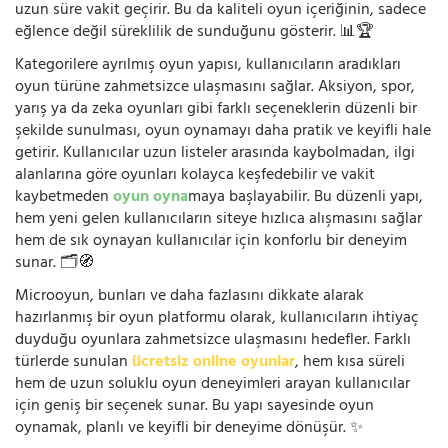
uzun süre vakit geçirir. Bu da kaliteli oyun içeriğinin, sadece
eğlence değil süreklilik de sunduğunu gösterir. 📊🏆
Kategorilere ayrılmış oyun yapısı, kullanıcıların aradıkları
oyun türüne zahmetsizce ulaşmasını sağlar. Aksiyon, spor,
yarış ya da zeka oyunları gibi farklı seçeneklerin düzenli bir
şekilde sunulması, oyun oynamayı daha pratik ve keyifli hale
getirir. Kullanıcılar uzun listeler arasında kaybolmadan, ilgi
alanlarına göre oyunları kolayca keşfedebilir ve vakit
kaybetmeden
oyun oyna
maya başlayabilir. Bu düzenli yapı,
hem yeni gelen kullanıcıların siteye hızlıca alışmasını sağlar
hem de sık oynayan kullanıcılar için konforlu bir deneyim
sunar. 🗂️🧭
Microoyun, bunları ve daha fazlasını dikkate alarak
hazırlanmış bir oyun platformu olarak, kullanıcıların ihtiyaç
duyduğu oyunlara zahmetsizce ulaşmasını hedefler. Farklı
türlerde sunulan
ücretsiz online oyunlar
, hem kısa süreli
hem de uzun soluklu oyun deneyimleri arayan kullanıcılar
için geniş bir seçenek sunar. Bu yapı sayesinde oyun
oynamak, planlı ve keyifli bir deneyime dönüşür. ✨