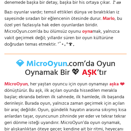
denemede başka bir detay, başka bir his ortaya çıkar. 🚩🧱
Bazı oyunlar vardır; temsil ettikleri dünya ve bıraktıkları iz
sayesinde sıradan bir eğlencenin ötesinde durur.
Mario
, bu
özel yeri fazlasıyla hak eden oyunlardan biridir.
MicroOyun.com’da bu ölümsüz oyunu
oyna
mak, yalnızca
vakit geçirmek değil; yıllardır süren bir oyun kültürüne
doğrudan temas etmektir. ⁺˚⋆｡°🍄₊
💎 MicroOyun
.com’da Oyun
Oynamak Bir 💖
AŞK
’tır
MicroOyun
, her yaştan oyuncu için oyun oynamayı
aşka ❤️
dönüştürür. Bu aşk, ilk açılan oyunda hissedilen merakla
başlar; ekranda beliren ilk sahnede, ilk hamlede, ilk başarıda
derinleşir. Burada oyun, yalnızca zaman geçirmek için açılan
bir araç değildir. Oyun, gündelik hayatın arasına sıkışmış kısa
anlardan taşar, oyuncunun zihninde yer eder ve tekrar tekrar
geri dönme isteği uyandırır. MicroOyun’da oyun oynamak,
bir alışkanlıktan öteye geçer; kendine ait bir ritmi, heyecanı