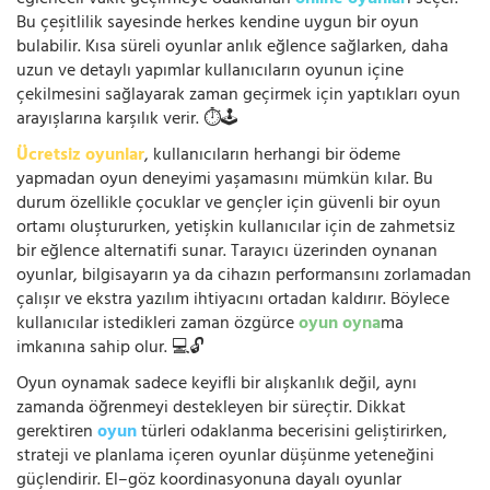
eğlenceli vakit geçirmeye odaklanan
online oyunlar
ı seçer.
Bu çeşitlilik sayesinde herkes kendine uygun bir oyun
bulabilir. Kısa süreli oyunlar anlık eğlence sağlarken, daha
uzun ve detaylı yapımlar kullanıcıların oyunun içine
çekilmesini sağlayarak zaman geçirmek için yaptıkları oyun
arayışlarına karşılık verir. ⏱️🕹️
Ücretsiz oyunlar
, kullanıcıların herhangi bir ödeme
yapmadan oyun deneyimi yaşamasını mümkün kılar. Bu
durum özellikle çocuklar ve gençler için güvenli bir oyun
ortamı oluştururken, yetişkin kullanıcılar için de zahmetsiz
bir eğlence alternatifi sunar. Tarayıcı üzerinden oynanan
oyunlar, bilgisayarın ya da cihazın performansını zorlamadan
çalışır ve ekstra yazılım ihtiyacını ortadan kaldırır. Böylece
kullanıcılar istedikleri zaman özgürce
oyun oyna
ma
imkanına sahip olur. 💻🔓
Oyun oynamak sadece keyifli bir alışkanlık değil, aynı
zamanda öğrenmeyi destekleyen bir süreçtir. Dikkat
gerektiren
oyun
türleri odaklanma becerisini geliştirirken,
strateji ve planlama içeren oyunlar düşünme yeteneğini
güçlendirir. El–göz koordinasyonuna dayalı oyunlar