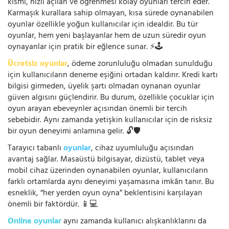
kısmı, hızlı açılan ve öğrenmesi kolay oyunları tercih eder.
Karmaşık kurallara sahip olmayan, kısa sürede oynanabilen
oyunlar özellikle yoğun kullanıcılar için idealdir. Bu tür
oyunlar, hem yeni başlayanlar hem de uzun süredir oyun
oynayanlar için pratik bir eğlence sunar. ⚡🕹️
Ücretsiz oyunlar
, ödeme zorunluluğu olmadan sunulduğu
için kullanıcıların deneme eşiğini ortadan kaldırır. Kredi kartı
bilgisi girmeden, üyelik şartı olmadan oynanan oyunlar
güven algısını güçlendirir. Bu durum, özellikle çocuklar için
oyun arayan ebeveynler açısından önemli bir tercih
sebebidir. Aynı zamanda yetişkin kullanıcılar için de risksiz
bir oyun deneyimi anlamına gelir. 🔓🛡️
Tarayıcı tabanlı
oyunlar
, cihaz uyumluluğu açısından
avantaj sağlar. Masaüstü bilgisayar, dizüstü, tablet veya
mobil cihaz üzerinden oynanabilen oyunlar, kullanıcıların
farklı ortamlarda aynı deneyimi yaşamasına imkân tanır. Bu
esneklik, “her yerden oyun oyna” beklentisini karşılayan
önemli bir faktördür. 📱💻
Online oyunlar
aynı zamanda kullanıcı alışkanlıklarını da