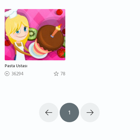
Pasta Ustası
36294
78
1