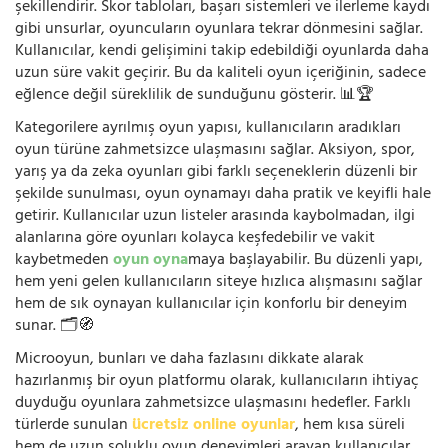
şekillendirir. Skor tabloları, başarı sistemleri ve ilerleme kaydı
gibi unsurlar, oyuncuların oyunlara tekrar dönmesini sağlar.
Kullanıcılar, kendi gelişimini takip edebildiği oyunlarda daha
uzun süre vakit geçirir. Bu da kaliteli oyun içeriğinin, sadece
eğlence değil süreklilik de sunduğunu gösterir. 📊🏆
Kategorilere ayrılmış oyun yapısı, kullanıcıların aradıkları
oyun türüne zahmetsizce ulaşmasını sağlar. Aksiyon, spor,
yarış ya da zeka oyunları gibi farklı seçeneklerin düzenli bir
şekilde sunulması, oyun oynamayı daha pratik ve keyifli hale
getirir. Kullanıcılar uzun listeler arasında kaybolmadan, ilgi
alanlarına göre oyunları kolayca keşfedebilir ve vakit
kaybetmeden
oyun oyna
maya başlayabilir. Bu düzenli yapı,
hem yeni gelen kullanıcıların siteye hızlıca alışmasını sağlar
hem de sık oynayan kullanıcılar için konforlu bir deneyim
sunar. 🗂️🧭
Microoyun, bunları ve daha fazlasını dikkate alarak
hazırlanmış bir oyun platformu olarak, kullanıcıların ihtiyaç
duyduğu oyunlara zahmetsizce ulaşmasını hedefler. Farklı
türlerde sunulan
ücretsiz online oyunlar
, hem kısa süreli