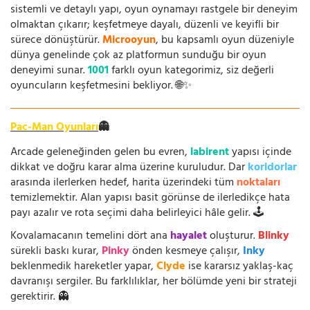
sistemli ve detaylı yapı, oyun oynamayı rastgele bir deneyim
olmaktan çıkarır; keşfetmeye dayalı, düzenli ve keyifli bir
sürece dönüştürür.
Microoyun
, bu kapsamlı oyun düzeniyle
dünya genelinde çok az platformun sunduğu bir oyun
deneyimi sunar.
1001
farklı oyun kategorimiz, siz değerli
oyuncuların keşfetmesini bekliyor. 🌐✨
Pac-Man Oyunları
👻
Arcade geleneğinden gelen bu evren,
labirent
yapısı içinde
dikkat ve doğru karar alma üzerine kuruludur. Dar
koridorlar
arasında ilerlerken hedef, harita üzerindeki tüm
noktaları
temizlemektir. Alan yapısı basit görünse de ilerledikçe hata
payı azalır ve rota seçimi daha belirleyici hâle gelir. 🕹️
Kovalamacanın temelini dört ana
hayalet
oluşturur.
Blinky
sürekli baskı kurar,
Pinky
önden kesmeye çalışır,
Inky
beklenmedik hareketler yapar,
Clyde
ise kararsız yaklaş-kaç
davranışı sergiler. Bu farklılıklar, her bölümde yeni bir strateji
gerektirir. 👻