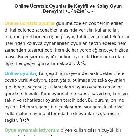
Online Ücretsiz Oyunlar ile Keyifli ve Kolay Oyun
Deneyimi ⋆｡‧˚ʚ🧸ɞ˚‧｡⋆
Online ücretsiz oyunlar
günümüzde en çok tercih edilen
dijital eğlence seçenekleri arasında yer alır. Kullanıcılar,
indirme gerektirmeden; bilgisayar, tablet ve mobil telefonlar
üzerinden kolayca oynanabilen oyunları tercih ederek hem
zamandan tasarruf eder hem de her yerde eğlenceye hızlıca
ulaşır. Bu erişim kolaylığı, online oyun platformlarına olan
ilgiyi her geçen gün artırmaktadır. 🎯🔍
Online oyunlar
, tür çeşitliliği sayesinde farklı beklentilere
cevap verir. Aksiyon, spor, yarış, bulmaca ve zeka oyunları
gibi birçok seçenek; kullanıcıların oyun oynama amacına
göre tercih edilir. Kimi oyuncular rekabeti severken, kimileri
sakin ve rahatlatıcı oyunları tercih eder. Bu durum, online
oyun sitelerinin geniş bir içerik sunmasını gerekli kılar ve
kullanıcıların aynı platformda farklı oyunlar keşfetmesini
sağlar. 🧭🎲
Oyun oynamak istiyorum
diyen kullanıcıların büyük bir