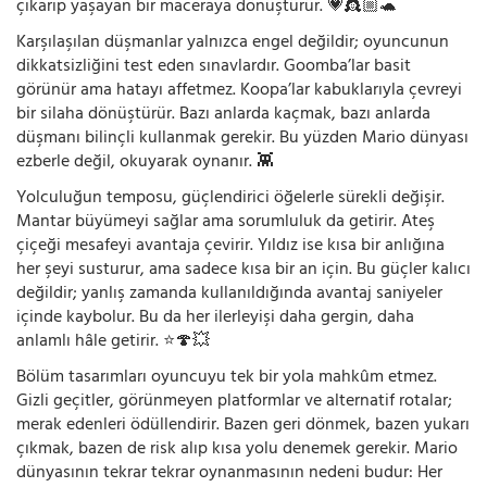
çıkarıp yaşayan bir maceraya dönüştürür. 💗👸🏼🐢
Karşılaşılan düşmanlar yalnızca engel değildir; oyuncunun
dikkatsizliğini test eden sınavlardır. Goomba’lar basit
görünür ama hatayı affetmez. Koopa’lar kabuklarıyla çevreyi
bir silaha dönüştürür. Bazı anlarda kaçmak, bazı anlarda
düşmanı bilinçli kullanmak gerekir. Bu yüzden Mario dünyası
ezberle değil, okuyarak oynanır. 👾
Yolculuğun temposu, güçlendirici öğelerle sürekli değişir.
Mantar büyümeyi sağlar ama sorumluluk da getirir. Ateş
çiçeği mesafeyi avantaja çevirir. Yıldız ise kısa bir anlığına
her şeyi susturur, ama sadece kısa bir an için. Bu güçler kalıcı
değildir; yanlış zamanda kullanıldığında avantaj saniyeler
içinde kaybolur. Bu da her ilerleyişi daha gergin, daha
anlamlı hâle getirir. ⭐🍄💥
Bölüm tasarımları oyuncuyu tek bir yola mahkûm etmez.
Gizli geçitler, görünmeyen platformlar ve alternatif rotalar;
merak edenleri ödüllendirir. Bazen geri dönmek, bazen yukarı
çıkmak, bazen de risk alıp kısa yolu denemek gerekir. Mario
dünyasının tekrar tekrar oynanmasının nedeni budur: Her