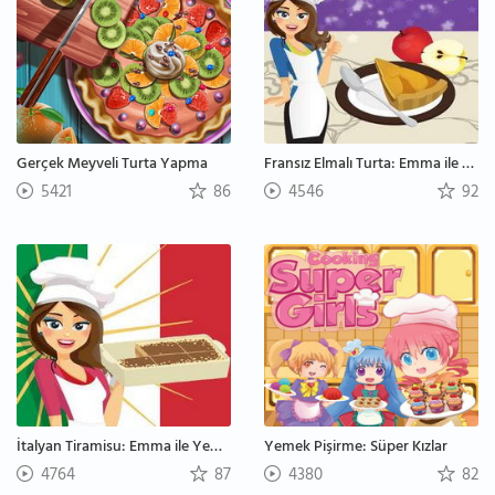
Gerçek Meyveli Turta Yapma
Fransız Elmalı Turta: Emma ile Yemek Pişirme
5421
86
4546
92
İtalyan Tiramisu: Emma ile Yemek Pişirme
Yemek Pişirme: Süper Kızlar
4764
87
4380
82