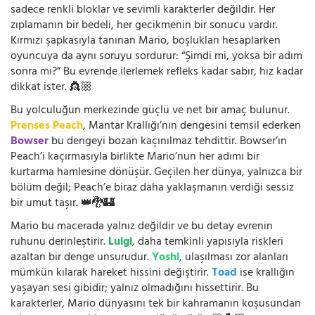
sadece renkli bloklar ve sevimli karakterler değildir. Her
zıplamanın bir bedeli, her gecikmenin bir sonucu vardır.
Kırmızı şapkasıyla tanınan Mario, boşlukları hesaplarken
oyuncuya da aynı soruyu sordurur: “Şimdi mi, yoksa bir adım
sonra mı?” Bu evrende ilerlemek refleks kadar sabır, hız kadar
dikkat ister. 👸🏼
Bu yolculuğun merkezinde güçlü ve net bir amaç bulunur.
Prenses Peach
, Mantar Krallığı’nın dengesini temsil ederken
Bowser
bu dengeyi bozan kaçınılmaz tehdittir. Bowser’ın
Peach’i kaçırmasıyla birlikte Mario’nun her adımı bir
kurtarma hamlesine dönüşür. Geçilen her dünya, yalnızca bir
bölüm değil; Peach’e biraz daha yaklaşmanın verdiği sessiz
bir umut taşır. 👑🐉🏰
Mario bu macerada yalnız değildir ve bu detay evrenin
ruhunu derinleştirir.
Luigi
, daha temkinli yapısıyla riskleri
azaltan bir denge unsurudur.
Yoshi
, ulaşılması zor alanları
mümkün kılarak hareket hissini değiştirir.
Toad
ise krallığın
yaşayan sesi gibidir; yalnız olmadığını hissettirir. Bu
karakterler, Mario dünyasını tek bir kahramanın koşusundan