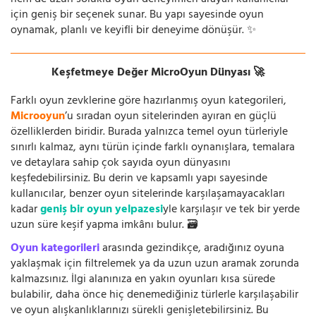
hem de uzun soluklu oyun deneyimleri arayan kullanıcılar
için geniş bir seçenek sunar. Bu yapı sayesinde oyun
oynamak, planlı ve keyifli bir deneyime dönüşür. ✨
Keşfetmeye Değer MicroOyun Dünyası 🚀
Farklı oyun zevklerine göre hazırlanmış oyun kategorileri,
Microoyun
’u sıradan oyun sitelerinden ayıran en güçlü
özelliklerden biridir. Burada yalnızca temel oyun türleriyle
sınırlı kalmaz, aynı türün içinde farklı oynanışlara, temalara
ve detaylara sahip çok sayıda oyun dünyasını
keşfedebilirsiniz. Bu derin ve kapsamlı yapı sayesinde
kullanıcılar, benzer oyun sitelerinde karşılaşamayacakları
kadar
geniş bir oyun yelpazesi
yle karşılaşır ve tek bir yerde
uzun süre keşif yapma imkânı bulur. 🗃️
Oyun kategorileri
arasında gezindikçe, aradığınız oyuna
yaklaşmak için filtrelemek ya da uzun uzun aramak zorunda
kalmazsınız. İlgi alanınıza en yakın oyunları kısa sürede
bulabilir, daha önce hiç denemediğiniz türlerle karşılaşabilir
ve oyun alışkanlıklarınızı sürekli genişletebilirsiniz. Bu