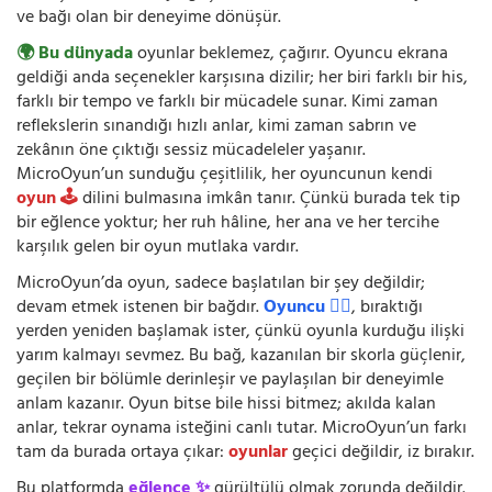
ve bağı olan bir deneyime dönüşür.
🌍 Bu dünyada
oyunlar beklemez, çağırır. Oyuncu ekrana
geldiği anda seçenekler karşısına dizilir; her biri farklı bir his,
farklı bir tempo ve farklı bir mücadele sunar. Kimi zaman
reflekslerin sınandığı hızlı anlar, kimi zaman sabrın ve
zekânın öne çıktığı sessiz mücadeleler yaşanır.
MicroOyun’un sunduğu çeşitlilik, her oyuncunun kendi
oyun 🕹️
dilini bulmasına imkân tanır. Çünkü burada tek tip
bir eğlence yoktur; her ruh hâline, her ana ve her tercihe
karşılık gelen bir oyun mutlaka vardır.
MicroOyun’da oyun, sadece başlatılan bir şey değildir;
devam etmek istenen bir bağdır.
Oyuncu 🧍‍♂️
, bıraktığı
yerden yeniden başlamak ister, çünkü oyunla kurduğu ilişki
yarım kalmayı sevmez. Bu bağ, kazanılan bir skorla güçlenir,
geçilen bir bölümle derinleşir ve paylaşılan bir deneyimle
anlam kazanır. Oyun bitse bile hissi bitmez; akılda kalan
anlar, tekrar oynama isteğini canlı tutar. MicroOyun’un farkı
tam da burada ortaya çıkar:
oyunlar
geçici değildir, iz bırakır.
Bu platformda
eğlence ✨
gürültülü olmak zorunda değildir.