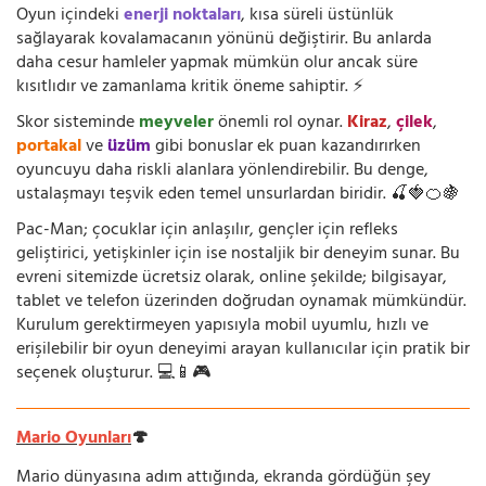
Oyun içindeki
enerji noktaları
, kısa süreli üstünlük
sağlayarak kovalamacanın yönünü değiştirir. Bu anlarda
daha cesur hamleler yapmak mümkün olur ancak süre
kısıtlıdır ve zamanlama kritik öneme sahiptir. ⚡
Skor sisteminde
meyveler
önemli rol oynar.
Kiraz
,
çilek
,
portakal
ve
üzüm
gibi bonuslar ek puan kazandırırken
oyuncuyu daha riskli alanlara yönlendirebilir. Bu denge,
ustalaşmayı teşvik eden temel unsurlardan biridir. 🍒🍓🍊🍇
Pac-Man; çocuklar için anlaşılır, gençler için refleks
geliştirici, yetişkinler için ise nostaljik bir deneyim sunar. Bu
evreni sitemizde ücretsiz olarak, online şekilde; bilgisayar,
tablet ve telefon üzerinden doğrudan oynamak mümkündür.
Kurulum gerektirmeyen yapısıyla mobil uyumlu, hızlı ve
erişilebilir bir oyun deneyimi arayan kullanıcılar için pratik bir
seçenek oluşturur. 💻📱🎮
Mario Oyunları
🍄
Mario dünyasına adım attığında, ekranda gördüğün şey