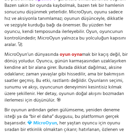
Bazen sakin bir oyunda kaybolmak, bazen tek bir hamlenin
sonucunu düşünmek yeterlidir. MicroOyun, oyunu sadece
hız ve aksiyonla tanımlamaz; oyunun düşünceyle, dikkatle
ve sezgiyle kurduğu bağı da önemser. Bu yüzden her
oyuncu, kendi temposunda ilerleyebilir. Oyun, oyuncunun
kontrolündedir; MicroOyun yalnızca bu yolculuğun kapısını
aralar. 🚀
MicroOyun’un dünyasında
oyun oyna
mak bir kaçış değil, bir
dönüş yoludur. Oyuncu, günün karmaşasından uzaklaşırken
kendine ait bir alana girer. Burada dikkat dağılmaz, aksine
odaklanır; zaman yavaşlar gibi hissedilir, ama bir bakmışsın
saatler geçmiş. Bu etki, rastlantı değildir. Oyunların seçimi,
sunumu ve akışı, oyuncunun deneyimini kesintisiz kılmak
üzere şekillenir. Her detay, oyunun doğal akışını bozmadan
ilerlemesi için düşünülür. 🎯
Bir oyunun ardından gelen gülümseme, yeniden deneme
isteği ya da “bir el daha” duygusu, bu platformun gerçek
başarısıdır.
💎 MicroOyun
, her yaştan oyuncu için oyunu
sıradan bir etkinlik olmaktan çıkarır; hatırlanan, özlenen ve