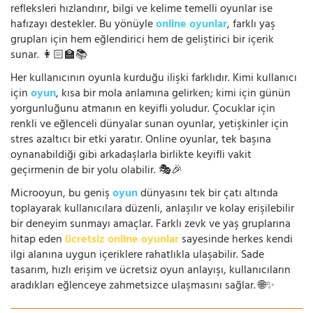
refleksleri hızlandırır, bilgi ve kelime temelli oyunlar ise
hafızayı destekler. Bu yönüyle
online oyunlar
, farklı yaş
grupları için hem eğlendirici hem de geliştirici bir içerik
sunar. 👩🏻‍🏫📚
Her kullanıcının oyunla kurduğu ilişki farklıdır. Kimi kullanıcı
için
oyun
, kısa bir mola anlamına gelirken; kimi için günün
yorgunluğunu atmanın en keyifli yoludur. Çocuklar için
renkli ve eğlenceli dünyalar sunan oyunlar, yetişkinler için
stres azaltıcı bir etki yaratır. Online oyunlar, tek başına
oynanabildiği gibi arkadaşlarla birlikte keyifli vakit
geçirmenin de bir yolu olabilir. 🎭🎉
Microoyun, bu geniş
oyun
dünyasını tek bir çatı altında
toplayarak kullanıcılara düzenli, anlaşılır ve kolay erişilebilir
bir deneyim sunmayı amaçlar. Farklı zevk ve yaş gruplarına
hitap eden
ücretsiz online oyunlar
sayesinde herkes kendi
ilgi alanına uygun içeriklere rahatlıkla ulaşabilir. Sade
tasarım, hızlı erişim ve ücretsiz oyun anlayışı, kullanıcıların
aradıkları eğlenceye zahmetsizce ulaşmasını sağlar. 🌐✨