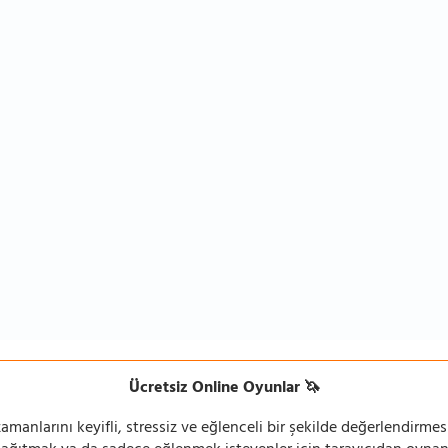
Ücretsiz Online Oyunlar 🦄
manlarını keyifli, stressiz ve eğlenceli bir şekilde değerlendirmesi