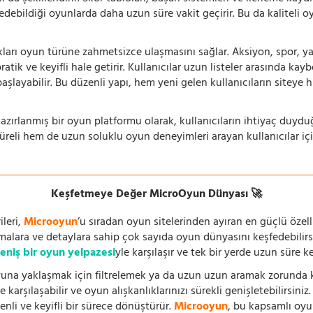
 edebildiği oyunlarda daha uzun süre vakit geçirir. Bu da kaliteli o
ıkları oyun türüne zahmetsizce ulaşmasını sağlar. Aksiyon, spor, yar
ik ve keyifli hale getirir. Kullanıcılar uzun listeler arasında kay
aşlayabilir. Bu düzenli yapı, hem yeni gelen kullanıcıların siteye 
azırlanmış bir oyun platformu olarak, kullanıcıların ihtiyaç duyd
süreli hem de uzun soluklu oyun deneyimleri arayan kullanıcılar iç
Keşfetmeye Değer MicroOyun Dünyası 🚀
leri,
Microoyun
’u sıradan oyun sitelerinden ayıran en güçlü özell
temalara ve detaylara sahip çok sayıda oyun dünyasını keşfedebilirs
eniş bir oyun yelpazesi
yle karşılaşır ve tek bir yerde uzun süre k
una yaklaşmak için filtrelemek ya da uzun uzun aramak zorunda kal
 karşılaşabilir ve oyun alışkanlıklarınızı sürekli genişletebilirsini
nli ve keyifli bir sürece dönüştürür.
Microoyun
, bu kapsamlı oy