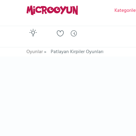
Kategorile
Oyunlar
»
Patlayan Kirpiler Oyunları