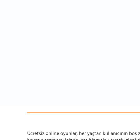
Ücretsiz online oyunlar, her yaştan kullanıcının boş za