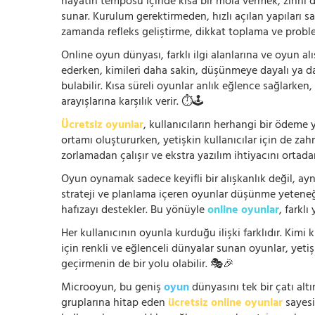
hayatın temposu içinde kısa bir mola vermek, zihni
sunar. Kurulum gerektirmeden, hızlı açılan yapıları s
zamanda refleks geliştirme, dikkat toplama ve problem
Online oyun dünyası, farklı ilgi alanlarına ve oyun alı
ederken, kimileri daha sakin, düşünmeye dayalı ya 
bulabilir. Kısa süreli oyunlar anlık eğlence sağlarke
arayışlarına karşılık verir. ⏱️🕹️
Ücretsiz oyunlar
, kullanıcıların herhangi bir ödem
ortamı oluştururken, yetişkin kullanıcılar için de za
zorlamadan çalışır ve ekstra yazılım ihtiyacını ortada
Oyun oynamak sadece keyifli bir alışkanlık değil, ay
strateji ve planlama içeren oyunlar düşünme yeteneğin
hafızayı destekler. Bu yönüyle
online oyunlar
, farklı
Her kullanıcının oyunla kurduğu ilişki farklıdır. Kimi k
için renkli ve eğlenceli dünyalar sunan oyunlar, yetişki
geçirmenin de bir yolu olabilir. 🎭🎉
Microoyun, bu geniş
oyun
dünyasını tek bir çatı altı
gruplarına hitap eden
ücretsiz online oyunlar
sayesin