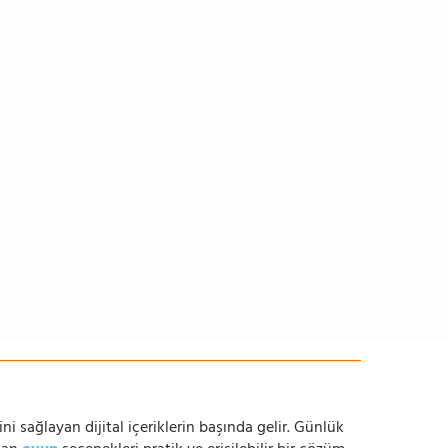
ni sağlayan dijital içeriklerin başında gelir. Günlük