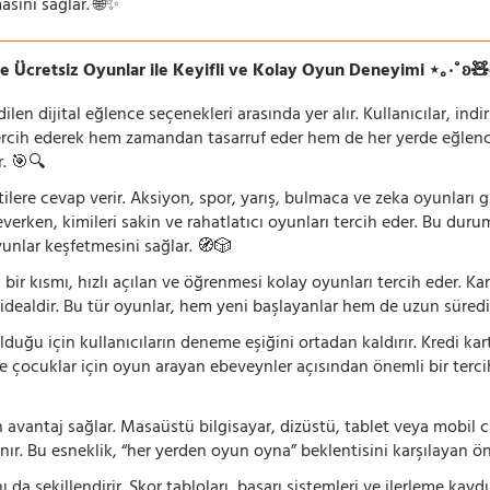
asını sağlar. 🌐✨
e Ücretsiz Oyunlar ile Keyifli ve Kolay Oyun Deneyimi ⋆｡‧˚ʚ
n dijital eğlence seçenekleri arasında yer alır. Kullanıcılar, ind
rcih ederek hem zamandan tasarruf eder hem de her yerde eğlenceye
r. 🎯🔍
lentilere cevap verir. Aksiyon, spor, yarış, bulmaca ve zeka oyunlar
verken, kimileri sakin ve rahatlatıcı oyunları tercih eder. Bu duru
oyunlar keşfetmesini sağlar. 🧭🎲
 bir kısmı, hızlı açılan ve öğrenmesi kolay oyunları tercih eder. K
 idealdir. Bu tür oyunlar, hem yeni başlayanlar hem de uzun süredi
ğu için kullanıcıların deneme eşiğini ortadan kaldırır. Kredi kar
le çocuklar için oyun arayan ebeveynler açısından önemli bir tercih
 avantaj sağlar. Masaüstü bilgisayar, dizüstü, tablet veya mobil c
ır. Bu esneklik, “her yerden oyun oyna” beklentisini karşılayan ön
 da şekillendirir. Skor tabloları, başarı sistemleri ve ilerleme kay