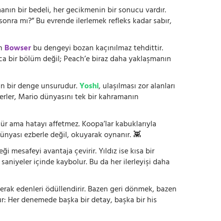
anın bir bedeli, her gecikmenin bir sonucu vardır.
onra mı?” Bu evrende ilerlemek refleks kadar sabır,
en
Bowser
bu dengeyi bozan kaçınılmaz tehdittir.
zca bir bölüm değil; Peach’e biraz daha yaklaşmanın
ltan bir denge unsurudur.
Yoshi
, ulaşılması zor alanları
kterler, Mario dünyasını tek bir kahramanın
nür ama hatayı affetmez. Koopa’lar kabuklarıyla
ünyası ezberle değil, okuyarak oynanır. 👾
 mesafeyi avantaja çevirir. Yıldız ise kısa bir
 saniyeler içinde kaybolur. Bu da her ilerleyişi daha
erak edenleri ödüllendirir. Bazen geri dönmek, bazen
r: Her denemede başka bir detay, başka bir his