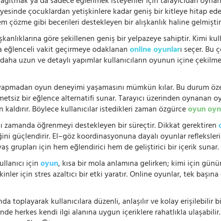
 dağıtmak ya da sadece eğlenmek isteyenler için tarayıcıdan oyn
ayesinde çocuklardan yetişkinlere kadar geniş bir kitleye hitap ede
 çözme gibi becerileri destekleyen bir alışkanlık haline gelmiştir
şkanlıklarına göre şekillenen geniş bir yelpazeye sahiptir. Kimi kull
da eğlenceli vakit geçirmeye odaklanan
online oyunlar
ı seçer. Bu 
n, daha uzun ve detaylı yapımlar kullanıcıların oyunun içine çekil
e yapmadan oyun deneyimi yaşamasını mümkün kılar. Bu durum özell
hmetsiz bir eğlence alternatifi sunar. Tarayıcı üzerinden oynanan o
n kaldırır. Böylece kullanıcılar istedikleri zaman özgürce
oyun oyn
nı zamanda öğrenmeyi destekleyen bir süreçtir. Dikkat gerektiren
i güçlendirir. El–göz koordinasyonuna dayalı oyunlar refleksleri hı
 yaş grupları için hem eğlendirici hem de geliştirici bir içerik sunar
ullanıcı için
oyun
, kısa bir mola anlamına gelirken; kimi için gü
nler için stres azaltıcı bir etki yaratır. Online oyunlar, tek başına 
nda toplayarak kullanıcılara düzenli, anlaşılır ve kolay erişilebili
de herkes kendi ilgi alanına uygun içeriklere rahatlıkla ulaşabilir.