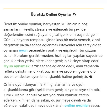
Ücretsiz Online Oyunlar 🦄
Ücretsiz online oyunlar, her yaştan kullanıcının boş
zamanlarını keyifli, stressiz ve eğlenceli bir şekilde
değerlendirmesini sağlayan dijital içeriklerin başında gelir.
Günlük hayatın temposu içinde kısa bir mola vermek, zihni
dağıtmak ya da sadece eğlenmek isteyenler için tarayıcıdan
oynanan
oyun
seçenekleri pratik ve erişilebilir bir çözüm
sunar. Kurulum gerektirmeden, hızlı açılan yapıları sayesinde
çocuklardan yetişkinlere kadar geniş bir kitleye hitap eder.
Oyun oynamak
, artık sadece eğlence değil; aynı zamanda
refleks geliştirme, dikkat toplama ve problem çözme gibi
becerileri destekleyen bir alışkanlık haline gelmiştir. 🧠
Online oyun dünyası, farklı ilgi alanlarına ve oyun
alışkanlıklarına göre şekillenen geniş bir yelpazeye sahiptir.
Kimi kullanıcılar hızlı ve aksiyon dolu oyunları tercih
ederken, kimileri daha sakin, düşünmeye dayalı ya da
eğlenceli vakit geçirmeye odaklanan
online oyunlar
ı seçer.