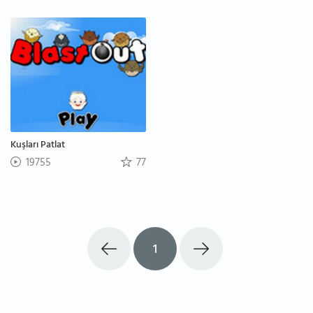
Kuşları Patlat
19755
77
1