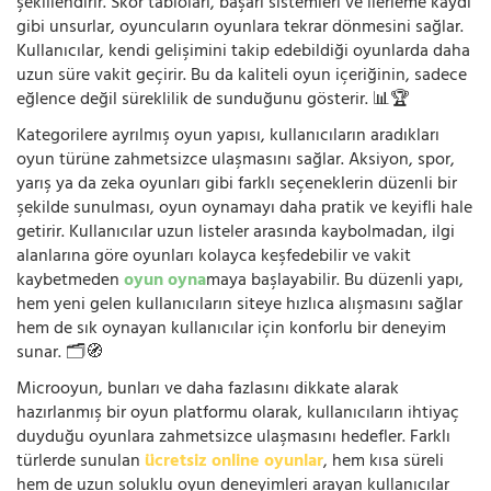
şekillendirir. Skor tabloları, başarı sistemleri ve ilerleme kaydı
gibi unsurlar, oyuncuların oyunlara tekrar dönmesini sağlar.
Kullanıcılar, kendi gelişimini takip edebildiği oyunlarda daha
uzun süre vakit geçirir. Bu da kaliteli oyun içeriğinin, sadece
eğlence değil süreklilik de sunduğunu gösterir. 📊🏆
Kategorilere ayrılmış oyun yapısı, kullanıcıların aradıkları
oyun türüne zahmetsizce ulaşmasını sağlar. Aksiyon, spor,
yarış ya da zeka oyunları gibi farklı seçeneklerin düzenli bir
şekilde sunulması, oyun oynamayı daha pratik ve keyifli hale
getirir. Kullanıcılar uzun listeler arasında kaybolmadan, ilgi
alanlarına göre oyunları kolayca keşfedebilir ve vakit
kaybetmeden
oyun oyna
maya başlayabilir. Bu düzenli yapı,
hem yeni gelen kullanıcıların siteye hızlıca alışmasını sağlar
hem de sık oynayan kullanıcılar için konforlu bir deneyim
sunar. 🗂️🧭
Microoyun, bunları ve daha fazlasını dikkate alarak
hazırlanmış bir oyun platformu olarak, kullanıcıların ihtiyaç
duyduğu oyunlara zahmetsizce ulaşmasını hedefler. Farklı
türlerde sunulan
ücretsiz online oyunlar
, hem kısa süreli
hem de uzun soluklu oyun deneyimleri arayan kullanıcılar