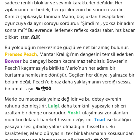
sadece renkli bloklar ve sevimli karakterler değildir. Her
zıplamanın bir bedeli, her gecikmenin bir sonucu vardır.
Kırmızı şapkasıyla tanınan Mario, boşlukları hesaplarken
oyuncuya da aynı soruyu sordurur: “Şimdi mi, yoksa bir adım
sonra mı?” Bu evrende ilerlemek refleks kadar sabır, hız kadar
dikkat ister. 👸🏼
Bu yolculuğun merkezinde güçlü ve net bir amaç bulunur.
Prenses Peach
, Mantar Krallığı’nın dengesini temsil ederken
Bowser
bu dengeyi bozan kaçınılmaz tehdittir. Bowser’ın
Peach’i kaçırmasıyla birlikte Mario’nun her adımı bir
kurtarma hamlesine dönüşür. Geçilen her dünya, yalnızca bir
bölüm değil; Peach’e biraz daha yaklaşmanın verdiği sessiz
bir umut taşır. 👑🐉🏰
Mario bu macerada yalnız değildir ve bu detay evrenin
ruhunu derinleştirir.
Luigi
, daha temkinli yapısıyla riskleri
azaltan bir denge unsurudur.
Yoshi
, ulaşılması zor alanları
mümkün kılarak hareket hissini değiştirir.
Toad
ise krallığın
yaşayan sesi gibidir; yalnız olmadığını hissettirir. Bu
karakterler, Mario dünyasını tek bir kahramanın koşusundan