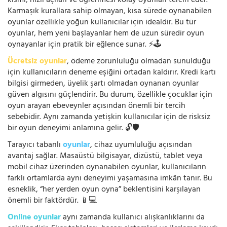
kısmı, hızlı açılan ve öğrenmesi kolay oyunları tercih eder.
Karmaşık kurallara sahip olmayan, kısa sürede oynanabilen
oyunlar özellikle yoğun kullanıcılar için idealdir. Bu tür
oyunlar, hem yeni başlayanlar hem de uzun süredir oyun
oynayanlar için pratik bir eğlence sunar. ⚡🕹️
Ücretsiz oyunlar
, ödeme zorunluluğu olmadan sunulduğu
için kullanıcıların deneme eşiğini ortadan kaldırır. Kredi kartı
bilgisi girmeden, üyelik şartı olmadan oynanan oyunlar
güven algısını güçlendirir. Bu durum, özellikle çocuklar için
oyun arayan ebeveynler açısından önemli bir tercih
sebebidir. Aynı zamanda yetişkin kullanıcılar için de risksiz
bir oyun deneyimi anlamına gelir. 🔓🛡️
Tarayıcı tabanlı
oyunlar
, cihaz uyumluluğu açısından
avantaj sağlar. Masaüstü bilgisayar, dizüstü, tablet veya
mobil cihaz üzerinden oynanabilen oyunlar, kullanıcıların
farklı ortamlarda aynı deneyimi yaşamasına imkân tanır. Bu
esneklik, “her yerden oyun oyna” beklentisini karşılayan
önemli bir faktördür. 📱💻
Online oyunlar
aynı zamanda kullanıcı alışkanlıklarını da