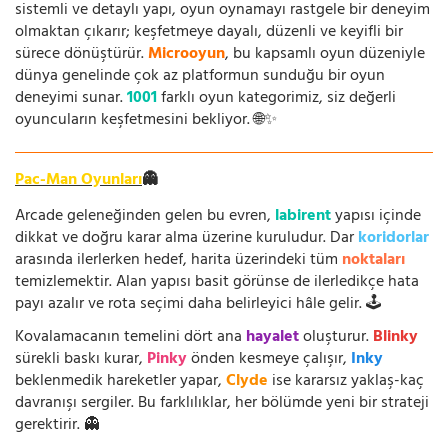
sistemli ve detaylı yapı, oyun oynamayı rastgele bir deneyim
olmaktan çıkarır; keşfetmeye dayalı, düzenli ve keyifli bir
sürece dönüştürür.
Microoyun
, bu kapsamlı oyun düzeniyle
dünya genelinde çok az platformun sunduğu bir oyun
deneyimi sunar.
1001
farklı oyun kategorimiz, siz değerli
oyuncuların keşfetmesini bekliyor. 🌐✨
Pac-Man Oyunları
👻
Arcade geleneğinden gelen bu evren,
labirent
yapısı içinde
dikkat ve doğru karar alma üzerine kuruludur. Dar
koridorlar
arasında ilerlerken hedef, harita üzerindeki tüm
noktaları
temizlemektir. Alan yapısı basit görünse de ilerledikçe hata
payı azalır ve rota seçimi daha belirleyici hâle gelir. 🕹️
Kovalamacanın temelini dört ana
hayalet
oluşturur.
Blinky
sürekli baskı kurar,
Pinky
önden kesmeye çalışır,
Inky
beklenmedik hareketler yapar,
Clyde
ise kararsız yaklaş-kaç
davranışı sergiler. Bu farklılıklar, her bölümde yeni bir strateji
gerektirir. 👻