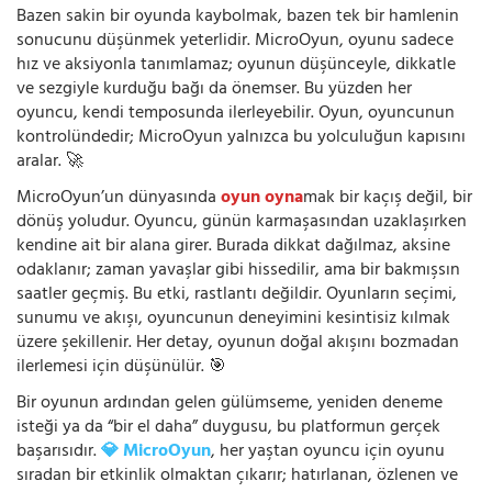
Bazen sakin bir oyunda kaybolmak, bazen tek bir hamlenin
sonucunu düşünmek yeterlidir. MicroOyun, oyunu sadece
hız ve aksiyonla tanımlamaz; oyunun düşünceyle, dikkatle
ve sezgiyle kurduğu bağı da önemser. Bu yüzden her
oyuncu, kendi temposunda ilerleyebilir. Oyun, oyuncunun
kontrolündedir; MicroOyun yalnızca bu yolculuğun kapısını
aralar. 🚀
MicroOyun’un dünyasında
oyun oyna
mak bir kaçış değil, bir
dönüş yoludur. Oyuncu, günün karmaşasından uzaklaşırken
kendine ait bir alana girer. Burada dikkat dağılmaz, aksine
odaklanır; zaman yavaşlar gibi hissedilir, ama bir bakmışsın
saatler geçmiş. Bu etki, rastlantı değildir. Oyunların seçimi,
sunumu ve akışı, oyuncunun deneyimini kesintisiz kılmak
üzere şekillenir. Her detay, oyunun doğal akışını bozmadan
ilerlemesi için düşünülür. 🎯
Bir oyunun ardından gelen gülümseme, yeniden deneme
isteği ya da “bir el daha” duygusu, bu platformun gerçek
başarısıdır.
💎 MicroOyun
, her yaştan oyuncu için oyunu
sıradan bir etkinlik olmaktan çıkarır; hatırlanan, özlenen ve