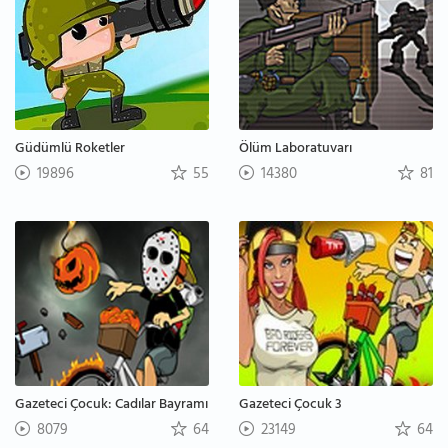
Güdümlü Roketler
Ölüm Laboratuvarı
19896
55
14380
81
Gazeteci Çocuk: Cadılar Bayramı
Gazeteci Çocuk 3
8079
64
23149
64