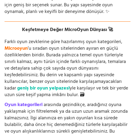
için geniş bir seçenek sunar. Bu yapı sayesinde oyun
oynamak, planlı ve keyifli bir deneyime dönüşür. ✨
Keşfetmeye Değer MicroOyun Dünyası 🚀
Farklı oyun zevklerine göre hazırlanmış oyun kategorileri,
Microoyun
’u sıradan oyun sitelerinden ayıran en güçlü
özelliklerden biridir. Burada yalnızca temel oyun türleriyle
sınırlı kalmaz, aynı türün içinde farklı oynanışlara, temalara
ve detaylara sahip çok sayıda oyun dünyasını
keşfedebilirsiniz. Bu derin ve kapsamlı yapı sayesinde
kullanıcılar, benzer oyun sitelerinde karşılaşamayacakları
kadar
geniş bir oyun yelpazesi
yle karşılaşır ve tek bir yerde
uzun süre keşif yapma imkânı bulur. 🗃️
Oyun kategorileri
arasında gezindikçe, aradığınız oyuna
yaklaşmak için filtrelemek ya da uzun uzun aramak zorunda
kalmazsınız. İlgi alanınıza en yakın oyunları kısa sürede
bulabilir, daha önce hiç denemediğiniz türlerle karşılaşabilir
ve oyun alışkanlıklarınızı sürekli genişletebilirsiniz. Bu