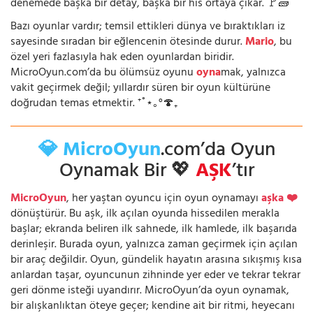
denemede başka bir detay, başka bir his ortaya çıkar. 🚩🧱
Bazı oyunlar vardır; temsil ettikleri dünya ve bıraktıkları iz
sayesinde sıradan bir eğlencenin ötesinde durur.
Mario
, bu
özel yeri fazlasıyla hak eden oyunlardan biridir.
MicroOyun.com’da bu ölümsüz oyunu
oyna
mak, yalnızca
vakit geçirmek değil; yıllardır süren bir oyun kültürüne
doğrudan temas etmektir. ⁺˚⋆｡°🍄₊
💎 MicroOyun
.com’da Oyun
Oynamak Bir 💖
AŞK
’tır
MicroOyun
, her yaştan oyuncu için oyun oynamayı
aşka ❤️
dönüştürür. Bu aşk, ilk açılan oyunda hissedilen merakla
başlar; ekranda beliren ilk sahnede, ilk hamlede, ilk başarıda
derinleşir. Burada oyun, yalnızca zaman geçirmek için açılan
bir araç değildir. Oyun, gündelik hayatın arasına sıkışmış kısa
anlardan taşar, oyuncunun zihninde yer eder ve tekrar tekrar
geri dönme isteği uyandırır. MicroOyun’da oyun oynamak,
bir alışkanlıktan öteye geçer; kendine ait bir ritmi, heyecanı