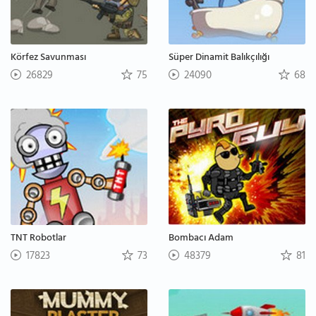
Körfez Savunması
Süper Dinamit Balıkçılığı
26829
75
24090
68
TNT Robotlar
Bombacı Adam
17823
73
48379
81