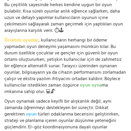
Bu çeşitlilik sayesinde herkes kendine uygun bir oyun
bulabilir. Kısa süreli oyunlar anlık eğlence sağlarken, daha
uzun ve detaylı yapımlar kullanıcıların oyunun içine
çekilmesini sağlayarak zaman geçirmek için yaptıkları oyun
arayışlarına karşılık verir. ⏱️🕹️
Ücretsiz oyunlar
, kullanıcıların herhangi bir ödeme
yapmadan oyun deneyimi yaşamasını mümkün kılar. Bu
durum özellikle çocuklar ve gençler için güvenli bir oyun
ortamı oluştururken, yetişkin kullanıcılar için de zahmetsiz
bir eğlence alternatifi sunar. Tarayıcı üzerinden oynanan
oyunlar, bilgisayarın ya da cihazın performansını zorlamadan
çalışır ve ekstra yazılım ihtiyacını ortadan kaldırır. Böylece
kullanıcılar istedikleri zaman özgürce
oyun oyna
ma
imkanına sahip olur. 💻🔓
Oyun oynamak sadece keyifli bir alışkanlık değil, aynı
zamanda öğrenmeyi destekleyen bir süreçtir. Dikkat
gerektiren
oyun
türleri odaklanma becerisini geliştirirken,
strateji ve planlama içeren oyunlar düşünme yeteneğini
güçlendirir. El–göz koordinasyonuna dayalı oyunlar