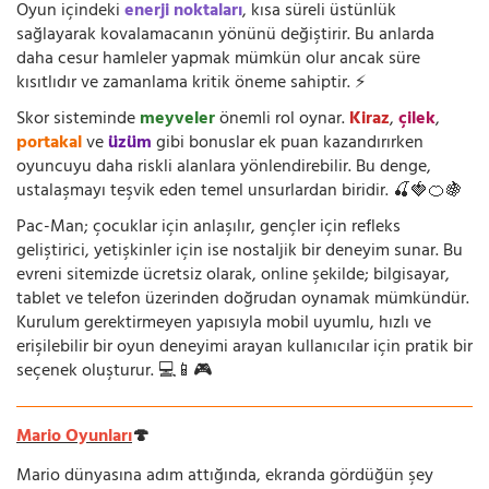
Oyun içindeki
enerji noktaları
, kısa süreli üstünlük
sağlayarak kovalamacanın yönünü değiştirir. Bu anlarda
daha cesur hamleler yapmak mümkün olur ancak süre
kısıtlıdır ve zamanlama kritik öneme sahiptir. ⚡
Skor sisteminde
meyveler
önemli rol oynar.
Kiraz
,
çilek
,
portakal
ve
üzüm
gibi bonuslar ek puan kazandırırken
oyuncuyu daha riskli alanlara yönlendirebilir. Bu denge,
ustalaşmayı teşvik eden temel unsurlardan biridir. 🍒🍓🍊🍇
Pac-Man; çocuklar için anlaşılır, gençler için refleks
geliştirici, yetişkinler için ise nostaljik bir deneyim sunar. Bu
evreni sitemizde ücretsiz olarak, online şekilde; bilgisayar,
tablet ve telefon üzerinden doğrudan oynamak mümkündür.
Kurulum gerektirmeyen yapısıyla mobil uyumlu, hızlı ve
erişilebilir bir oyun deneyimi arayan kullanıcılar için pratik bir
seçenek oluşturur. 💻📱🎮
Mario Oyunları
🍄
Mario dünyasına adım attığında, ekranda gördüğün şey