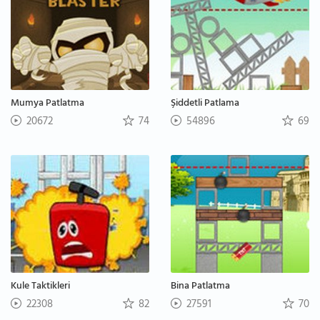
Mumya Patlatma
Şiddetli Patlama
20672
74
54896
69
Kule Taktikleri
Bina Patlatma
22308
82
27591
70