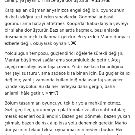
çıkarıp yaşayan bir maceraya dönüştürür. 💗👸🏼🐢
Karşılaşılan düşmanlar yalnızca engel değildir; oyuncunun
dikkatsizliğini test eden sınavlardır. Goomba’lar basit
görünür ama hatayı affetmez. Koopa’lar kabuklarıyla çevreyi
bir silaha dönüştürür. Bazı anlarda kaçmak, bazı anlarda
düşmanı bilinçli kullanmak gerekir. Bu yüzden Mario dünyası
ezberle değil, okuyarak oynanır. 👾
Yolculuğun temposu, güçlendirici öğelerle sürekli değişir.
Mantar büyümeyi sağlar ama sorumluluk da getirir. Ateş
çiçeği mesafeyi avantaja çevirir. Yıldız ise kısa bir anlığına
her şeyi susturur, ama sadece kısa bir an için. Bu güçler kalıcı
değildir; yanlış zamanda kullanıldığında avantaj saniyeler
içinde kaybolur. Bu da her ilerleyişi daha gergin, daha
anlamlı hâle getirir. ⭐🍄💥
Bölüm tasarımları oyuncuyu tek bir yola mahkûm etmez.
Gizli geçitler, görünmeyen platformlar ve alternatif rotalar;
merak edenleri ödüllendirir. Bazen geri dönmek, bazen yukarı
çıkmak, bazen de risk alıp kısa yolu denemek gerekir. Mario
dünyasının tekrar tekrar oynanmasının nedeni budur: Her