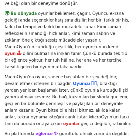
ve bağı olan bir deneyime dönüşür.
🌍 Bu dünyada
oyunlar beklemez, çağırır. Oyuncu ekrana
geldiği anda seçenekler karşısına dizilir; her biri farklı bir his,
farklı bir tempo ve farklı bir mücadele sunar. Kimi zaman
reflekslerin sınandığı hızlı anlar, kimi zaman sabrın ve
zekânın öne çıktığı sessiz mücadeleler yaşanır.
MicroOyun’un sunduğu çeşitlilik, her oyuncunun kendi
oyun 🕹️
dilini bulmasına imkân tanır. Çünkü burada tek tip
bir eğlence yoktur; her ruh hâline, her ana ve her tercihe
karşılık gelen bir oyun mutlaka vardır.
MicroOyun’da oyun, sadece başlatılan bir şey değildir;
devam etmek istenen bir bağdır.
Oyuncu 🧍‍♂️
, bıraktığı
yerden yeniden başlamak ister, çünkü oyunla kurduğu ilişki
yarım kalmayı sevmez. Bu bağ, kazanılan bir skorla güçlenir,
geçilen bir bölümle derinleşir ve paylaşılan bir deneyimle
anlam kazanır. Oyun bitse bile hissi bitmez; akılda kalan
anlar, tekrar oynama isteğini canlı tutar. MicroOyun’un farkı
tam da burada ortaya çıkar:
oyunlar
geçici değildir, iz bırakır.
Bu platformda
eğlence ✨
gürültülü olmak zorunda değildir.