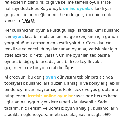
refleksleri hızlandırır, bilgi ve kelime temelli oyunlar ise
hafızayı destekler. Bu yönüyle
online oyunlar
, farklı yaş
grupları için hem eğlendirici hem de geliştirici bir içerik
sunar. 👩🏻‍🏫📚
Her kullanıcının oyunla kurduğu ilişki farklıdır. Kimi kullanıcı
için
oyun
, kısa bir mola anlamına gelirken; kimi için günün
yorgunluğunu atmanın en keyifli yoludur. Çocuklar için
renkli ve eğlenceli dünyalar sunan oyunlar, yetişkinler için
stres azaltıcı bir etki yaratır. Online oyunlar, tek başına
oynanabildiği gibi arkadaşlarla birlikte keyifli vakit
geçirmenin de bir yolu olabilir. 🎭🎉
Microoyun, bu geniş
oyun
dünyasını tek bir çatı altında
toplayarak kullanıcılara düzenli, anlaşılır ve kolay erişilebilir
bir deneyim sunmayı amaçlar. Farklı zevk ve yaş gruplarına
hitap eden
ücretsiz online oyunlar
sayesinde herkes kendi
ilgi alanına uygun içeriklere rahatlıkla ulaşabilir. Sade
tasarım, hızlı erişim ve ücretsiz oyun anlayışı, kullanıcıların
aradıkları eğlenceye zahmetsizce ulaşmasını sağlar. 🌐✨