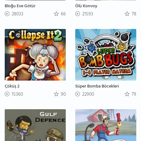
Bloğu Eve Götür
Ölü Konvoy
28033
66
21593
78
Çöküş 2
Süper Bomba Böcekleri
15360
90
22900
79