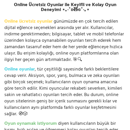
Online Ücretsiz Oyunlar ile Keyifli ve Kolay Oyun
Deneyimi ⋆｡‧˚ʚ🧸ɞ˚‧｡⋆
Online ücretsiz oyunlar
günümüzde en çok tercih edilen
dijital eğlence seçenekleri arasında yer alır. Kullanıcılar,
indirme gerektirmeden; bilgisayar, tablet ve mobil telefonlar
üzerinden kolayca oynanabilen oyunları tercih ederek hem
zamandan tasarruf eder hem de her yerde eğlenceye hızlıca
ulaşır. Bu erişim kolaylığı, online oyun platformlarına olan
ilgiyi her geçen gün artırmaktadır. 🎯🔍
Online oyunlar
, tür çeşitliliği sayesinde farklı beklentilere
cevap verir. Aksiyon, spor, yarış, bulmaca ve zeka oyunları
gibi birçok seçenek; kullanıcıların oyun oynama amacına
göre tercih edilir. Kimi oyuncular rekabeti severken, kimileri
sakin ve rahatlatıcı oyunları tercih eder. Bu durum, online
oyun sitelerinin geniş bir içerik sunmasını gerekli kılar ve
kullanıcıların aynı platformda farklı oyunlar keşfetmesini
sağlar. 🧭🎲
Oyun oynamak istiyorum
diyen kullanıcıların büyük bir