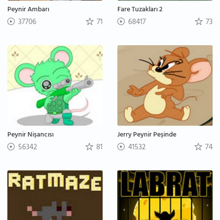
Peynir Ambarı
Fare Tuzakları 2
37706
71
68417
73
Peynir Nişancısı
Jerry Peynir Peşinde
56342
81
41532
74