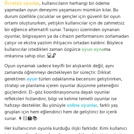
Ücretsiz oyunlar
, kullanıcıların herhangi bir ödeme
yapmadan oyun deneyimi yaşamasını mümkün kılar. Bu
durum özellikle çocuklar ve gençler için güvenli bir oyun
ortamı oluştururken, yetişkin kullanıcılar için de zahmetsiz
bir eğlence alternatifi sunar. Tarayıcı üzerinden oynanan
oyunlar, bilgisayarın ya da cihazın performansını zorlamadan
çalışır ve ekstra yazılım ihtiyacını ortadan kaldırır. Böylece
kullanıcılar istedikleri zaman özgürce
oyun oyna
ma
imkanına sahip olur. 💻🔓
Oyun oynamak sadece keyifli bir alışkanlık değil, aynı
zamanda öğrenmeyi destekleyen bir süreçtir. Dikkat
gerektiren
oyun
türleri odaklanma becerisini geliştirirken,
strateji ve planlama içeren oyunlar düşünme yeteneğini
güçlendirir. El–göz koordinasyonuna dayalı oyunlar
refleksleri hızlandırır, bilgi ve kelime temelli oyunlar ise
hafızayı destekler. Bu yönüyle
online oyunlar
, farklı yaş
grupları için hem eğlendirici hem de geliştirici bir içerik
sunar. 👩🏻‍🏫📚
Her kullanıcının oyunla kurduğu ilişki farklıdır. Kimi kullanıcı