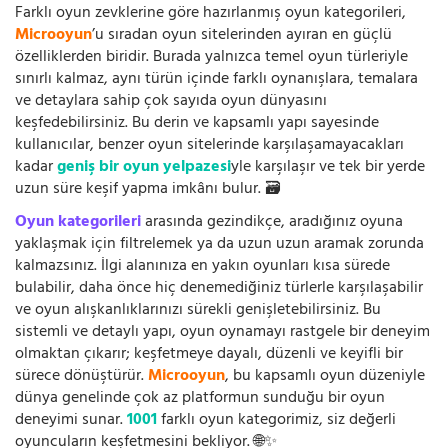
Farklı oyun zevklerine göre hazırlanmış oyun kategorileri,
Microoyun
’u sıradan oyun sitelerinden ayıran en güçlü
özelliklerden biridir. Burada yalnızca temel oyun türleriyle
sınırlı kalmaz, aynı türün içinde farklı oynanışlara, temalara
ve detaylara sahip çok sayıda oyun dünyasını
keşfedebilirsiniz. Bu derin ve kapsamlı yapı sayesinde
kullanıcılar, benzer oyun sitelerinde karşılaşamayacakları
kadar
geniş bir oyun yelpazesi
yle karşılaşır ve tek bir yerde
uzun süre keşif yapma imkânı bulur. 🗃️
Oyun kategorileri
arasında gezindikçe, aradığınız oyuna
yaklaşmak için filtrelemek ya da uzun uzun aramak zorunda
kalmazsınız. İlgi alanınıza en yakın oyunları kısa sürede
bulabilir, daha önce hiç denemediğiniz türlerle karşılaşabilir
ve oyun alışkanlıklarınızı sürekli genişletebilirsiniz. Bu
sistemli ve detaylı yapı, oyun oynamayı rastgele bir deneyim
olmaktan çıkarır; keşfetmeye dayalı, düzenli ve keyifli bir
sürece dönüştürür.
Microoyun
, bu kapsamlı oyun düzeniyle
dünya genelinde çok az platformun sunduğu bir oyun
deneyimi sunar.
1001
farklı oyun kategorimiz, siz değerli
oyuncuların keşfetmesini bekliyor. 🌐✨