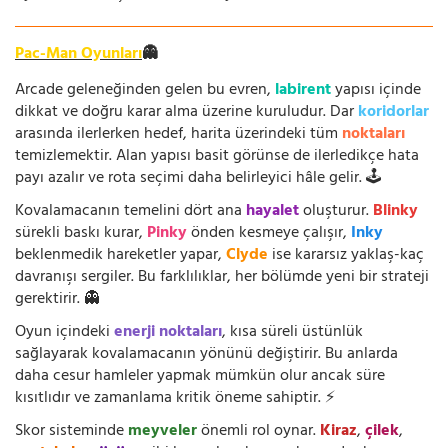
Pac-Man Oyunları
👻
Arcade geleneğinden gelen bu evren,
labirent
yapısı içinde
dikkat ve doğru karar alma üzerine kuruludur. Dar
koridorlar
arasında ilerlerken hedef, harita üzerindeki tüm
noktaları
temizlemektir. Alan yapısı basit görünse de ilerledikçe hata
payı azalır ve rota seçimi daha belirleyici hâle gelir. 🕹️
Kovalamacanın temelini dört ana
hayalet
oluşturur.
Blinky
sürekli baskı kurar,
Pinky
önden kesmeye çalışır,
Inky
beklenmedik hareketler yapar,
Clyde
ise kararsız yaklaş-kaç
davranışı sergiler. Bu farklılıklar, her bölümde yeni bir strateji
gerektirir. 👻
Oyun içindeki
enerji noktaları
, kısa süreli üstünlük
sağlayarak kovalamacanın yönünü değiştirir. Bu anlarda
daha cesur hamleler yapmak mümkün olur ancak süre
kısıtlıdır ve zamanlama kritik öneme sahiptir. ⚡
Skor sisteminde
meyveler
önemli rol oynar.
Kiraz
,
çilek
,