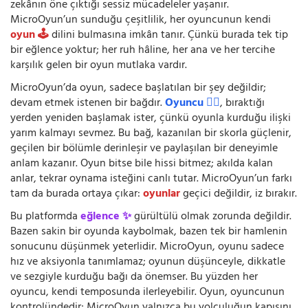
zekânın öne çıktığı sessiz mücadeleler yaşanır.
MicroOyun’un sunduğu çeşitlilik, her oyuncunun kendi
oyun 🕹️
dilini bulmasına imkân tanır. Çünkü burada tek tip
bir eğlence yoktur; her ruh hâline, her ana ve her tercihe
karşılık gelen bir oyun mutlaka vardır.
MicroOyun’da oyun, sadece başlatılan bir şey değildir;
devam etmek istenen bir bağdır.
Oyuncu 🧍‍♂️
, bıraktığı
yerden yeniden başlamak ister, çünkü oyunla kurduğu ilişki
yarım kalmayı sevmez. Bu bağ, kazanılan bir skorla güçlenir,
geçilen bir bölümle derinleşir ve paylaşılan bir deneyimle
anlam kazanır. Oyun bitse bile hissi bitmez; akılda kalan
anlar, tekrar oynama isteğini canlı tutar. MicroOyun’un farkı
tam da burada ortaya çıkar:
oyunlar
geçici değildir, iz bırakır.
Bu platformda
eğlence ✨
gürültülü olmak zorunda değildir.
Bazen sakin bir oyunda kaybolmak, bazen tek bir hamlenin
sonucunu düşünmek yeterlidir. MicroOyun, oyunu sadece
hız ve aksiyonla tanımlamaz; oyunun düşünceyle, dikkatle
ve sezgiyle kurduğu bağı da önemser. Bu yüzden her
oyuncu, kendi temposunda ilerleyebilir. Oyun, oyuncunun