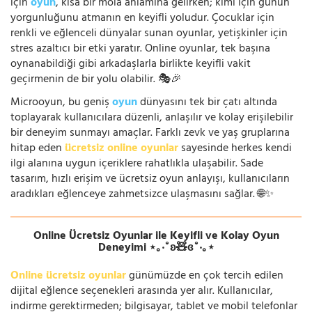
için
oyun
, kısa bir mola anlamına gelirken; kimi için günün
yorgunluğunu atmanın en keyifli yoludur. Çocuklar için
renkli ve eğlenceli dünyalar sunan oyunlar, yetişkinler için
stres azaltıcı bir etki yaratır. Online oyunlar, tek başına
oynanabildiği gibi arkadaşlarla birlikte keyifli vakit
geçirmenin de bir yolu olabilir. 🎭🎉
Microoyun, bu geniş
oyun
dünyasını tek bir çatı altında
toplayarak kullanıcılara düzenli, anlaşılır ve kolay erişilebilir
bir deneyim sunmayı amaçlar. Farklı zevk ve yaş gruplarına
hitap eden
ücretsiz online oyunlar
sayesinde herkes kendi
ilgi alanına uygun içeriklere rahatlıkla ulaşabilir. Sade
tasarım, hızlı erişim ve ücretsiz oyun anlayışı, kullanıcıların
aradıkları eğlenceye zahmetsizce ulaşmasını sağlar. 🌐✨
Online Ücretsiz Oyunlar ile Keyifli ve Kolay Oyun
Deneyimi ⋆｡‧˚ʚ🧸ɞ˚‧｡⋆
Online ücretsiz oyunlar
günümüzde en çok tercih edilen
dijital eğlence seçenekleri arasında yer alır. Kullanıcılar,
indirme gerektirmeden; bilgisayar, tablet ve mobil telefonlar