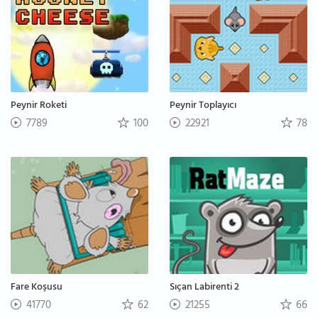
Peynir Roketi
Peynir Toplayıcı
7789
100
22921
78
Fare Koşusu
Sıçan Labirenti 2
41770
62
21255
66