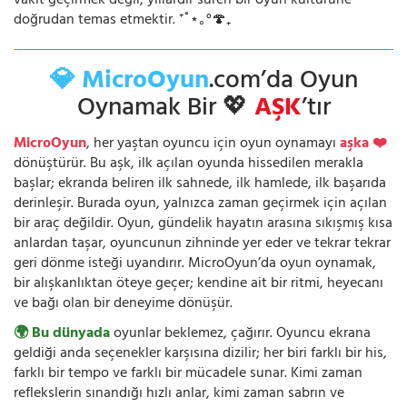
vakit geçirmek değil; yıllardır süren bir oyun kültürüne
doğrudan temas etmektir. ⁺˚⋆｡°🍄₊
💎 MicroOyun
.com’da Oyun
Oynamak Bir 💖
AŞK
’tır
MicroOyun
, her yaştan oyuncu için oyun oynamayı
aşka ❤️
dönüştürür. Bu aşk, ilk açılan oyunda hissedilen merakla
başlar; ekranda beliren ilk sahnede, ilk hamlede, ilk başarıda
derinleşir. Burada oyun, yalnızca zaman geçirmek için açılan
bir araç değildir. Oyun, gündelik hayatın arasına sıkışmış kısa
anlardan taşar, oyuncunun zihninde yer eder ve tekrar tekrar
geri dönme isteği uyandırır. MicroOyun’da oyun oynamak,
bir alışkanlıktan öteye geçer; kendine ait bir ritmi, heyecanı
ve bağı olan bir deneyime dönüşür.
🌍 Bu dünyada
oyunlar beklemez, çağırır. Oyuncu ekrana
geldiği anda seçenekler karşısına dizilir; her biri farklı bir his,
farklı bir tempo ve farklı bir mücadele sunar. Kimi zaman
reflekslerin sınandığı hızlı anlar, kimi zaman sabrın ve