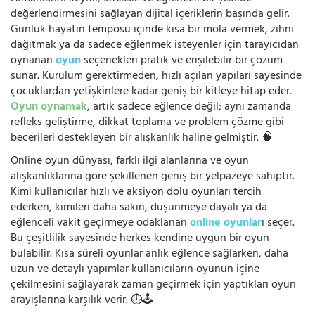
değerlendirmesini sağlayan dijital içeriklerin başında gelir.
Günlük hayatın temposu içinde kısa bir mola vermek, zihni
dağıtmak ya da sadece eğlenmek isteyenler için tarayıcıdan
oynanan
oyun
seçenekleri pratik ve erişilebilir bir çözüm
sunar. Kurulum gerektirmeden, hızlı açılan yapıları sayesinde
çocuklardan yetişkinlere kadar geniş bir kitleye hitap eder.
Oyun oynamak
, artık sadece eğlence değil; aynı zamanda
refleks geliştirme, dikkat toplama ve problem çözme gibi
becerileri destekleyen bir alışkanlık haline gelmiştir. 🧠
Online oyun dünyası, farklı ilgi alanlarına ve oyun
alışkanlıklarına göre şekillenen geniş bir yelpazeye sahiptir.
Kimi kullanıcılar hızlı ve aksiyon dolu oyunları tercih
ederken, kimileri daha sakin, düşünmeye dayalı ya da
eğlenceli vakit geçirmeye odaklanan
online oyunlar
ı seçer.
Bu çeşitlilik sayesinde herkes kendine uygun bir oyun
bulabilir. Kısa süreli oyunlar anlık eğlence sağlarken, daha
uzun ve detaylı yapımlar kullanıcıların oyunun içine
çekilmesini sağlayarak zaman geçirmek için yaptıkları oyun
arayışlarına karşılık verir. ⏱️🕹️