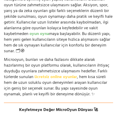
oyun türüne zahmetsizce ulaşmasını sağlar. Aksiyon, spor,
yarış ya da zeka oyunları gibi farklı seçeneklerin düzenli bir
şekilde sunulması, oyun oynamayı daha pratik ve keyifli hale
getirir. Kullanıcılar uzun listeler arasında kaybolmadan, ilgi
alanlarına göre oyunları kolayca keşfedebilir ve vakit
kaybetmeden
oyun oyna
maya başlayabilir. Bu düzenli yapı,
hem yeni gelen kullanıcıların siteye hızlıca alışmasını sağlar
hem de sık oynayan kullanıcılar için konforlu bir deneyim
sunar. 🗂️🧭
Microoyun, bunları ve daha fazlasını dikkate alarak
hazırlanmış bir oyun platformu olarak, kullanıcıların ihtiyaç
duyduğu oyunlara zahmetsizce ulaşmasını hedefler. Farklı
türlerde sunulan
ücretsiz online oyunlar
, hem kısa süreli
hem de uzun soluklu oyun deneyimleri arayan kullanıcılar
için geniş bir seçenek sunar. Bu yapı sayesinde oyun
oynamak, planlı ve keyifli bir deneyime dönüşür. ✨
Keşfetmeye Değer MicroOyun Dünyası 🚀