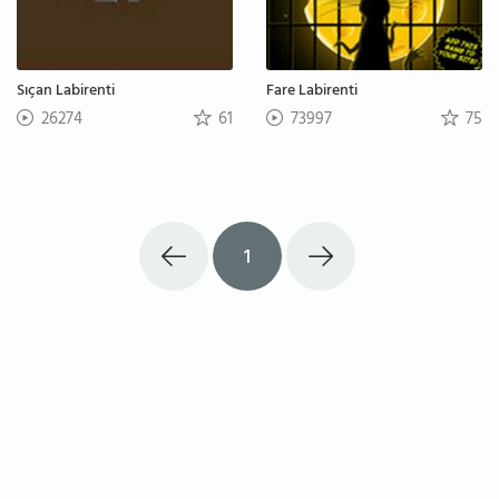
Sıçan Labirenti
Fare Labirenti
26274
61
73997
75
1