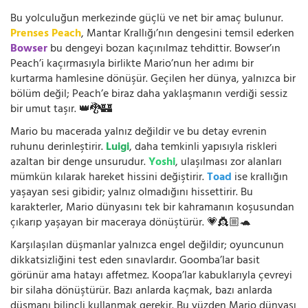
Bu yolculuğun merkezinde güçlü ve net bir amaç bulunur.
Prenses Peach
, Mantar Krallığı’nın dengesini temsil ederken
Bowser
bu dengeyi bozan kaçınılmaz tehdittir. Bowser’ın
Peach’i kaçırmasıyla birlikte Mario’nun her adımı bir
kurtarma hamlesine dönüşür. Geçilen her dünya, yalnızca bir
bölüm değil; Peach’e biraz daha yaklaşmanın verdiği sessiz
bir umut taşır. 👑🐉🏰
Mario bu macerada yalnız değildir ve bu detay evrenin
ruhunu derinleştirir.
Luigi
, daha temkinli yapısıyla riskleri
azaltan bir denge unsurudur.
Yoshi
, ulaşılması zor alanları
mümkün kılarak hareket hissini değiştirir.
Toad
ise krallığın
yaşayan sesi gibidir; yalnız olmadığını hissettirir. Bu
karakterler, Mario dünyasını tek bir kahramanın koşusundan
çıkarıp yaşayan bir maceraya dönüştürür. 💗👸🏼🐢
Karşılaşılan düşmanlar yalnızca engel değildir; oyuncunun
dikkatsizliğini test eden sınavlardır. Goomba’lar basit
görünür ama hatayı affetmez. Koopa’lar kabuklarıyla çevreyi
bir silaha dönüştürür. Bazı anlarda kaçmak, bazı anlarda
düşmanı bilinçli kullanmak gerekir. Bu yüzden Mario dünyası