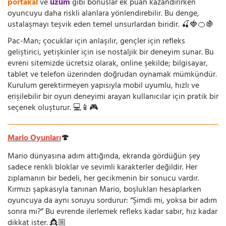
portakal
ve
üzüm
gibi bonuslar ek puan kazandırırken
oyuncuyu daha riskli alanlara yönlendirebilir. Bu denge,
ustalaşmayı teşvik eden temel unsurlardan biridir. 🍒🍓🍊🍇
Pac-Man; çocuklar için anlaşılır, gençler için refleks
geliştirici, yetişkinler için ise nostaljik bir deneyim sunar. Bu
evreni sitemizde ücretsiz olarak, online şekilde; bilgisayar,
tablet ve telefon üzerinden doğrudan oynamak mümkündür.
Kurulum gerektirmeyen yapısıyla mobil uyumlu, hızlı ve
erişilebilir bir oyun deneyimi arayan kullanıcılar için pratik bir
seçenek oluşturur. 💻📱🎮
Mario Oyunları
🍄
Mario dünyasına adım attığında, ekranda gördüğün şey
sadece renkli bloklar ve sevimli karakterler değildir. Her
zıplamanın bir bedeli, her gecikmenin bir sonucu vardır.
Kırmızı şapkasıyla tanınan Mario, boşlukları hesaplarken
oyuncuya da aynı soruyu sordurur: “Şimdi mi, yoksa bir adım
sonra mı?” Bu evrende ilerlemek refleks kadar sabır, hız kadar
dikkat ister. 👸🏼