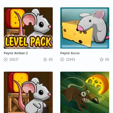
Peynir Ambarı 2
Peynir Avcısı
30637
69
32443
69