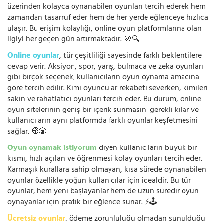
üzerinden kolayca oynanabilen oyunları tercih ederek hem
zamandan tasarruf eder hem de her yerde eğlenceye hızlıca
ulaşır. Bu erişim kolaylığı, online oyun platformlarına olan
ilgiyi her geçen gün artırmaktadır. 🎯🔍
Online oyunlar
, tür çeşitliliği sayesinde farklı beklentilere
cevap verir. Aksiyon, spor, yarış, bulmaca ve zeka oyunları
gibi birçok seçenek; kullanıcıların oyun oynama amacına
göre tercih edilir. Kimi oyuncular rekabeti severken, kimileri
sakin ve rahatlatıcı oyunları tercih eder. Bu durum, online
oyun sitelerinin geniş bir içerik sunmasını gerekli kılar ve
kullanıcıların aynı platformda farklı oyunlar keşfetmesini
sağlar. 🧭🎲
Oyun oynamak istiyorum
diyen kullanıcıların büyük bir
kısmı, hızlı açılan ve öğrenmesi kolay oyunları tercih eder.
Karmaşık kurallara sahip olmayan, kısa sürede oynanabilen
oyunlar özellikle yoğun kullanıcılar için idealdir. Bu tür
oyunlar, hem yeni başlayanlar hem de uzun süredir oyun
oynayanlar için pratik bir eğlence sunar. ⚡🕹️
Ücretsiz oyunlar
, ödeme zorunluluğu olmadan sunulduğu