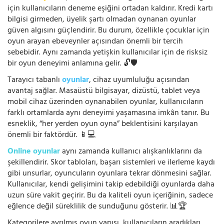
için kullanıcıların deneme eşiğini ortadan kaldırır. Kredi kartı
bilgisi girmeden, üyelik şartı olmadan oynanan oyunlar
güven algısını güçlendirir. Bu durum, özellikle çocuklar için
oyun arayan ebeveynler açısından önemli bir tercih
sebebidir. Aynı zamanda yetişkin kullanıcılar için de risksiz
bir oyun deneyimi anlamına gelir. 🔓🛡️
Tarayıcı tabanlı
oyunlar
, cihaz uyumluluğu açısından
avantaj sağlar. Masaüstü bilgisayar, dizüstü, tablet veya
mobil cihaz üzerinden oynanabilen oyunlar, kullanıcıların
farklı ortamlarda aynı deneyimi yaşamasına imkân tanır. Bu
esneklik, “her yerden oyun oyna” beklentisini karşılayan
önemli bir faktördür. 📱💻
Online oyunlar
aynı zamanda kullanıcı alışkanlıklarını da
şekillendirir. Skor tabloları, başarı sistemleri ve ilerleme kaydı
gibi unsurlar, oyuncuların oyunlara tekrar dönmesini sağlar.
Kullanıcılar, kendi gelişimini takip edebildiği oyunlarda daha
uzun süre vakit geçirir. Bu da kaliteli oyun içeriğinin, sadece
eğlence değil süreklilik de sunduğunu gösterir. 📊🏆
Kategorilere ayrılmış oyun yapısı, kullanıcıların aradıkları