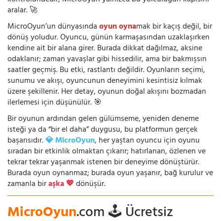
kontrolündedir; MicroOyun yalnızca bu yolculuğun kapısını
aralar. 🚀
MicroOyun’un dünyasında
oyun oyna
mak bir kaçış değil, bir
dönüş yoludur. Oyuncu, günün karmaşasından uzaklaşırken
kendine ait bir alana girer. Burada dikkat dağılmaz, aksine
odaklanır; zaman yavaşlar gibi hissedilir, ama bir bakmışsın
saatler geçmiş. Bu etki, rastlantı değildir. Oyunların seçimi,
sunumu ve akışı, oyuncunun deneyimini kesintisiz kılmak
üzere şekillenir. Her detay, oyunun doğal akışını bozmadan
ilerlemesi için düşünülür. 🎯
Bir oyunun ardından gelen gülümseme, yeniden deneme
isteği ya da “bir el daha” duygusu, bu platformun gerçek
başarısıdır.
💎 MicroOyun
, her yaştan oyuncu için oyunu
sıradan bir etkinlik olmaktan çıkarır; hatırlanan, özlenen ve
tekrar tekrar yaşanmak istenen bir deneyime dönüştürür.
Burada oyun oynanmaz; burada oyun yaşanır, bağ kurulur ve
zamanla bir
aşka 💖
dönüşür.
MicroOyun
.com 🕹️ Ücretsiz