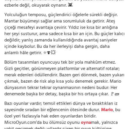
ezberle değil, okuyarak oynanır. 👾
Yolculuğun temposu, güçlendirici öğelerle sürekli değişir.
Mantar büyümeyi sağlar ama sorumluluk da getirir. Ateş
çiçeği mesafeyi avantaja çevirir. Yıldız ise kısa bir anlığına
her şeyi susturur, ama sadece kısa bir an için. Bu güçler kalıcı
değildir; yanlış zamanda kullanıldığında avantaj saniyeler
içinde kaybolur. Bu da her ilerleyişi daha gergin, daha
anlamlı hâle getirir. ⭐🍄💥
Bölüm tasarımları oyuncuyu tek bir yola mahkûm etmez.
Gizli geçitler, görünmeyen platformlar ve alternatif rotalar;
merak edenleri ödüllendirir. Bazen geri dönmek, bazen yukarı
çıkmak, bazen de risk alıp kısa yolu denemek gerekir. Mario
dünyasının tekrar tekrar oynanmasının nedeni budur: Her
denemede başka bir detay, başka bir his ortaya çıkar. 🚩🧱
Bazı oyunlar vardır; temsil ettikleri dünya ve bıraktıkları iz
sayesinde sıradan bir eğlencenin ötesinde durur.
Mario
, bu
özel yeri fazlasıyla hak eden oyunlardan biridir.
MicroOyun.com’da bu ölümsüz oyunu
oyna
mak, yalnızca