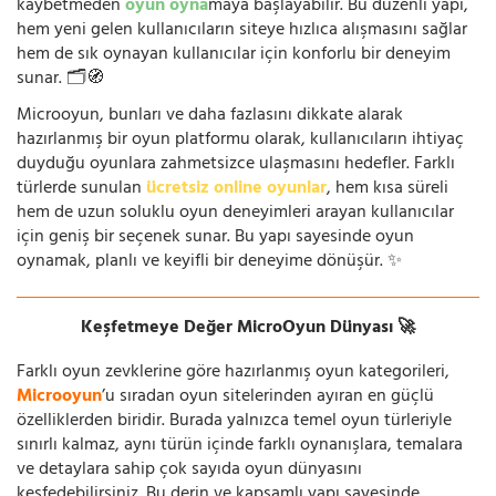
kaybetmeden
oyun oyna
maya başlayabilir. Bu düzenli yapı,
hem yeni gelen kullanıcıların siteye hızlıca alışmasını sağlar
hem de sık oynayan kullanıcılar için konforlu bir deneyim
sunar. 🗂️🧭
Microoyun, bunları ve daha fazlasını dikkate alarak
hazırlanmış bir oyun platformu olarak, kullanıcıların ihtiyaç
duyduğu oyunlara zahmetsizce ulaşmasını hedefler. Farklı
türlerde sunulan
ücretsiz online oyunlar
, hem kısa süreli
hem de uzun soluklu oyun deneyimleri arayan kullanıcılar
için geniş bir seçenek sunar. Bu yapı sayesinde oyun
oynamak, planlı ve keyifli bir deneyime dönüşür. ✨
Keşfetmeye Değer MicroOyun Dünyası 🚀
Farklı oyun zevklerine göre hazırlanmış oyun kategorileri,
Microoyun
’u sıradan oyun sitelerinden ayıran en güçlü
özelliklerden biridir. Burada yalnızca temel oyun türleriyle
sınırlı kalmaz, aynı türün içinde farklı oynanışlara, temalara
ve detaylara sahip çok sayıda oyun dünyasını
keşfedebilirsiniz. Bu derin ve kapsamlı yapı sayesinde