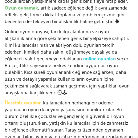
çocuklardan yetişkinlere kadar geniş bir kitleye hitap eder.
Oyun oynamak
, artık sadece eğlence değil; aynı zamanda
refleks geliştirme, dikkat toplama ve problem çözme gibi
becerileri destekleyen bir alışkanlık haline gelmiştir. 🧠
Online oyun dünyası, farklı ilgi alanlarına ve oyun
alışkanlıklarına göre şekillenen geniş bir yelpazeye sahiptir.
Kimi kullanıcılar hızlı ve aksiyon dolu oyunları tercih
ederken, kimileri daha sakin, düşünmeye dayalı ya da
eğlenceli vakit geçirmeye odaklanan
online oyunlar
ı seçer.
Bu çeşitlilik sayesinde herkes kendine uygun bir oyun
bulabilir. Kısa süreli oyunlar anlık eğlence sağlarken, daha
uzun ve detaylı yapımlar kullanıcıların oyunun içine
çekilmesini sağlayarak zaman geçirmek için yaptıkları oyun
arayışlarına karşılık verir. ⏱️🕹️
Ücretsiz oyunlar
, kullanıcıların herhangi bir ödeme
yapmadan oyun deneyimi yaşamasını mümkün kılar. Bu
durum özellikle çocuklar ve gençler için güvenli bir oyun
ortamı oluştururken, yetişkin kullanıcılar için de zahmetsiz
bir eğlence alternatifi sunar. Tarayıcı üzerinden oynanan
oyunlar, bilgisayarın ya da cihazın performansını zorlamadan