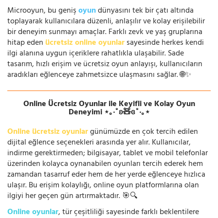
Microoyun, bu geniş
oyun
dünyasını tek bir çatı altında
toplayarak kullanıcılara düzenli, anlaşılır ve kolay erişilebilir
bir deneyim sunmayı amaçlar. Farklı zevk ve yaş gruplarına
hitap eden
ücretsiz online oyunlar
sayesinde herkes kendi
ilgi alanına uygun içeriklere rahatlıkla ulaşabilir. Sade
tasarım, hızlı erişim ve ücretsiz oyun anlayışı, kullanıcıların
aradıkları eğlenceye zahmetsizce ulaşmasını sağlar. 🌐✨
Online Ücretsiz Oyunlar ile Keyifli ve Kolay Oyun
Deneyimi ⋆｡‧˚ʚ🧸ɞ˚‧｡⋆
Online ücretsiz oyunlar
günümüzde en çok tercih edilen
dijital eğlence seçenekleri arasında yer alır. Kullanıcılar,
indirme gerektirmeden; bilgisayar, tablet ve mobil telefonlar
üzerinden kolayca oynanabilen oyunları tercih ederek hem
zamandan tasarruf eder hem de her yerde eğlenceye hızlıca
ulaşır. Bu erişim kolaylığı, online oyun platformlarına olan
ilgiyi her geçen gün artırmaktadır. 🎯🔍
Online oyunlar
, tür çeşitliliği sayesinde farklı beklentilere