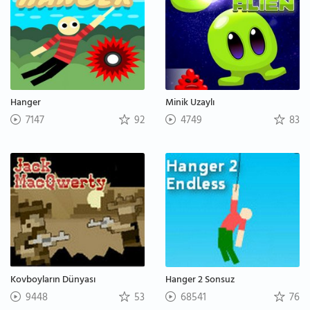
Hanger
Minik Uzaylı
7147
92
4749
83
Kovboyların Dünyası
Hanger 2 Sonsuz
9448
53
68541
76