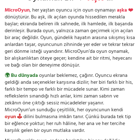
MicroOyun
, her yaştan oyuncu için oyun oynamayı
aşka ❤️
dönüştürür. Bu aşk, ilk açılan oyunda hissedilen merakla
başlar; ekranda beliren ilk sahnede, ilk hamlede, ilk başarıda
derinleşir. Burada oyun, yalnızca zaman geçirmek için açılan
bir araç değildir. Oyun, gündelik hayatın arasına sıkışmış kısa
anlardan taşar, oyuncunun zihninde yer eder ve tekrar tekrar
geri dönme isteği uyandırır. MicroOyun’da oyun oynamak,
bir alışkanlıktan öteye geçer; kendine ait bir ritmi, heyecanı
ve bağı olan bir deneyime dönüşür.
🌍 Bu dünyada
oyunlar beklemez, çağırır. Oyuncu ekrana
geldiği anda seçenekler karşısına dizilir; her biri farklı bir his,
farklı bir tempo ve farklı bir mücadele sunar. Kimi zaman
reflekslerin sınandığı hızlı anlar, kimi zaman sabrın ve
zekânın öne çıktığı sessiz mücadeleler yaşanır.
MicroOyun’un sunduğu çeşitlilik, her oyuncunun kendi
oyun 🕹️
dilini bulmasına imkân tanır. Çünkü burada tek tip
bir eğlence yoktur; her ruh hâline, her ana ve her tercihe
karşılık gelen bir oyun mutlaka vardır.