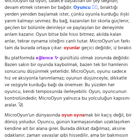
MicroOyun’da oyun, sadece başlatılan bir şey değildir;
devam etmek istenen bir bağdır.
Oyuncu 🧍‍♂️
, bıraktığı
yerden yeniden başlamak ister, çünkü oyunla kurduğu ilişki
yarım kalmayı sevmez. Bu bağ, kazanılan bir skorla güçlenir,
geçilen bir bölümle derinleşir ve paylaşılan bir deneyimle
anlam kazanır. Oyun bitse bile hissi bitmez; akılda kalan
anlar, tekrar oynama isteğini canlı tutar. MicroOyun’un farkı
tam da burada ortaya çıkar:
oyunlar
geçici değildir, iz bırakır.
Bu platformda
eğlence ✨
gürültülü olmak zorunda değildir.
Bazen sakin bir oyunda kaybolmak, bazen tek bir hamlenin
sonucunu düşünmek yeterlidir. MicroOyun, oyunu sadece
hız ve aksiyonla tanımlamaz; oyunun düşünceyle, dikkatle
ve sezgiyle kurduğu bağı da önemser. Bu yüzden her
oyuncu, kendi temposunda ilerleyebilir. Oyun, oyuncunun
kontrolündedir; MicroOyun yalnızca bu yolculuğun kapısını
aralar. 🚀
MicroOyun’un dünyasında
oyun oyna
mak bir kaçış değil, bir
dönüş yoludur. Oyuncu, günün karmaşasından uzaklaşırken
kendine ait bir alana girer. Burada dikkat dağılmaz, aksine
odaklanır; zaman yavaşlar gibi hissedilir, ama bir bakmışsın