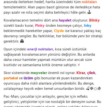
arasında ilerlerken hedef, harita üzerindeki tüm
noktaları
temizlemektir. Alan yapısı basit görünse de ilerledikçe hata
payı azalır ve rota seçimi daha belirleyici hâle gelir. 🕹️
Kovalamacanın temelini dört ana
hayalet
oluşturur.
Blinky
sürekli baskı kurar,
Pinky
önden kesmeye çalışır,
Inky
beklenmedik hareketler yapar,
Clyde
ise kararsız yaklaş-kaç
davranışı sergiler. Bu farklılıklar, her bölümde yeni bir strateji
gerektirir. 👻
Oyun içindeki
enerji noktaları
, kısa süreli üstünlük
sağlayarak kovalamacanın yönünü değiştirir. Bu anlarda
daha cesur hamleler yapmak mümkün olur ancak süre
kısıtlıdır ve zamanlama kritik öneme sahiptir. ⚡
Skor sisteminde
meyveler
önemli rol oynar.
Kiraz
,
çilek
,
portakal
ve
üzüm
gibi bonuslar ek puan kazandırırken
oyuncuyu daha riskli alanlara yönlendirebilir. Bu denge,
ustalaşmayı teşvik eden temel unsurlardan biridir. 🍒🍓🍊🍇
Pac-Man; çocuklar için anlaşılır, gençler için refleks
geliştirici, yetişkinler için ise nostaljik bir deneyim sunar. Bu