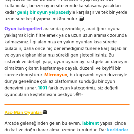
kullanıcılar, benzer oyun sitelerinde karşılaşamayacakları
kadar
geniş bir oyun yelpazesi
yle karşılaşır ve tek bir yerde
uzun süre keşif yapma imkânı bulur. 🗃️
Oyun kategorileri
arasında gezindikçe, aradığınız oyuna
yaklaşmak için filtrelemek ya da uzun uzun aramak zorunda
kalmazsınız. İlgi alanınıza en yakın oyunları kısa sürede
bulabilir, daha önce hiç denemediğiniz türlerle karşılaşabilir
ve oyun alışkanlıklarınızı sürekli genişletebilirsiniz. Bu
sistemli ve detaylı yapı, oyun oynamayı rastgele bir deneyim
olmaktan çıkarır; keşfetmeye dayalı, düzenli ve keyifli bir
sürece dönüştürür.
Microoyun
, bu kapsamlı oyun düzeniyle
dünya genelinde çok az platformun sunduğu bir oyun
deneyimi sunar.
1001
farklı oyun kategorimiz, siz değerli
oyuncuların keşfetmesini bekliyor. 🌐✨
Pac-Man Oyunları
👻
Arcade geleneğinden gelen bu evren,
labirent
yapısı içinde
dikkat ve doğru karar alma üzerine kuruludur. Dar
koridorlar