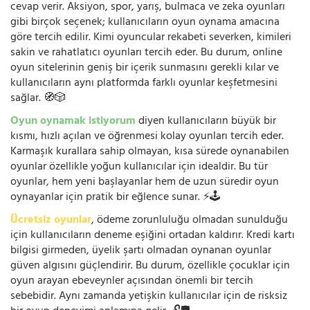
cevap verir. Aksiyon, spor, yarış, bulmaca ve zeka oyunları
gibi birçok seçenek; kullanıcıların oyun oynama amacına
göre tercih edilir. Kimi oyuncular rekabeti severken, kimileri
sakin ve rahatlatıcı oyunları tercih eder. Bu durum, online
oyun sitelerinin geniş bir içerik sunmasını gerekli kılar ve
kullanıcıların aynı platformda farklı oyunlar keşfetmesini
sağlar. 🧭🎲
Oyun oynamak istiyorum
diyen kullanıcıların büyük bir
kısmı, hızlı açılan ve öğrenmesi kolay oyunları tercih eder.
Karmaşık kurallara sahip olmayan, kısa sürede oynanabilen
oyunlar özellikle yoğun kullanıcılar için idealdir. Bu tür
oyunlar, hem yeni başlayanlar hem de uzun süredir oyun
oynayanlar için pratik bir eğlence sunar. ⚡🕹️
Ücretsiz oyunlar
, ödeme zorunluluğu olmadan sunulduğu
için kullanıcıların deneme eşiğini ortadan kaldırır. Kredi kartı
bilgisi girmeden, üyelik şartı olmadan oynanan oyunlar
güven algısını güçlendirir. Bu durum, özellikle çocuklar için
oyun arayan ebeveynler açısından önemli bir tercih
sebebidir. Aynı zamanda yetişkin kullanıcılar için de risksiz