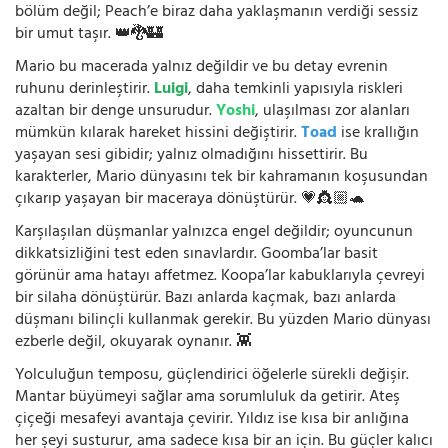
bölüm değil; Peach’e biraz daha yaklaşmanın verdiği sessiz
bir umut taşır. 👑🐉🏰
Mario bu macerada yalnız değildir ve bu detay evrenin
ruhunu derinleştirir.
Luigi
, daha temkinli yapısıyla riskleri
azaltan bir denge unsurudur.
Yoshi
, ulaşılması zor alanları
mümkün kılarak hareket hissini değiştirir.
Toad
ise krallığın
yaşayan sesi gibidir; yalnız olmadığını hissettirir. Bu
karakterler, Mario dünyasını tek bir kahramanın koşusundan
çıkarıp yaşayan bir maceraya dönüştürür. 💗👸🏼🐢
Karşılaşılan düşmanlar yalnızca engel değildir; oyuncunun
dikkatsizliğini test eden sınavlardır. Goomba’lar basit
görünür ama hatayı affetmez. Koopa’lar kabuklarıyla çevreyi
bir silaha dönüştürür. Bazı anlarda kaçmak, bazı anlarda
düşmanı bilinçli kullanmak gerekir. Bu yüzden Mario dünyası
ezberle değil, okuyarak oynanır. 👾
Yolculuğun temposu, güçlendirici öğelerle sürekli değişir.
Mantar büyümeyi sağlar ama sorumluluk da getirir. Ateş
çiçeği mesafeyi avantaja çevirir. Yıldız ise kısa bir anlığına
her şeyi susturur, ama sadece kısa bir an için. Bu güçler kalıcı