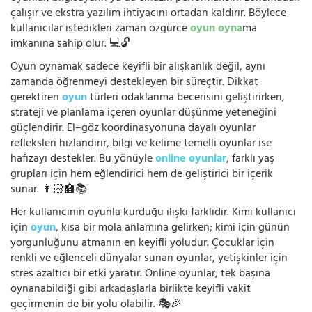
çalışır ve ekstra yazılım ihtiyacını ortadan kaldırır. Böylece
kullanıcılar istedikleri zaman özgürce
oyun oyna
ma
imkanına sahip olur. 💻🔓
Oyun oynamak sadece keyifli bir alışkanlık değil, aynı
zamanda öğrenmeyi destekleyen bir süreçtir. Dikkat
gerektiren
oyun
türleri odaklanma becerisini geliştirirken,
strateji ve planlama içeren oyunlar düşünme yeteneğini
güçlendirir. El–göz koordinasyonuna dayalı oyunlar
refleksleri hızlandırır, bilgi ve kelime temelli oyunlar ise
hafızayı destekler. Bu yönüyle
online oyunlar
, farklı yaş
grupları için hem eğlendirici hem de geliştirici bir içerik
sunar. 👩🏻‍🏫📚
Her kullanıcının oyunla kurduğu ilişki farklıdır. Kimi kullanıcı
için
oyun
, kısa bir mola anlamına gelirken; kimi için günün
yorgunluğunu atmanın en keyifli yoludur. Çocuklar için
renkli ve eğlenceli dünyalar sunan oyunlar, yetişkinler için
stres azaltıcı bir etki yaratır. Online oyunlar, tek başına
oynanabildiği gibi arkadaşlarla birlikte keyifli vakit
geçirmenin de bir yolu olabilir. 🎭🎉