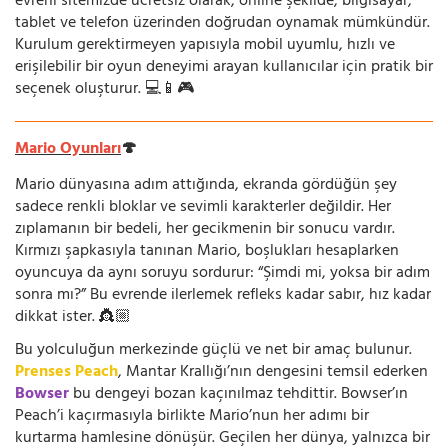
evreni sitemizde ücretsiz olarak, online şekilde; bilgisayar,
tablet ve telefon üzerinden doğrudan oynamak mümkündür.
Kurulum gerektirmeyen yapısıyla mobil uyumlu, hızlı ve
erişilebilir bir oyun deneyimi arayan kullanıcılar için pratik bir
seçenek oluşturur. 💻📱🎮
Mario Oyunları
🍄
Mario dünyasına adım attığında, ekranda gördüğün şey
sadece renkli bloklar ve sevimli karakterler değildir. Her
zıplamanın bir bedeli, her gecikmenin bir sonucu vardır.
Kırmızı şapkasıyla tanınan Mario, boşlukları hesaplarken
oyuncuya da aynı soruyu sordurur: “Şimdi mi, yoksa bir adım
sonra mı?” Bu evrende ilerlemek refleks kadar sabır, hız kadar
dikkat ister. 👸🏼
Bu yolculuğun merkezinde güçlü ve net bir amaç bulunur.
Prenses Peach
, Mantar Krallığı’nın dengesini temsil ederken
Bowser
bu dengeyi bozan kaçınılmaz tehdittir. Bowser’ın
Peach’i kaçırmasıyla birlikte Mario’nun her adımı bir
kurtarma hamlesine dönüşür. Geçilen her dünya, yalnızca bir