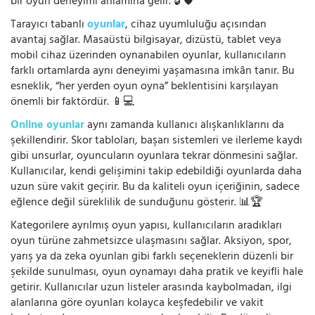
bir oyun deneyimi anlamına gelir. 🔓🛡️
Tarayıcı tabanlı
oyunlar
, cihaz uyumluluğu açısından
avantaj sağlar. Masaüstü bilgisayar, dizüstü, tablet veya
mobil cihaz üzerinden oynanabilen oyunlar, kullanıcıların
farklı ortamlarda aynı deneyimi yaşamasına imkân tanır. Bu
esneklik, “her yerden oyun oyna” beklentisini karşılayan
önemli bir faktördür. 📱💻
Online oyunlar
aynı zamanda kullanıcı alışkanlıklarını da
şekillendirir. Skor tabloları, başarı sistemleri ve ilerleme kaydı
gibi unsurlar, oyuncuların oyunlara tekrar dönmesini sağlar.
Kullanıcılar, kendi gelişimini takip edebildiği oyunlarda daha
uzun süre vakit geçirir. Bu da kaliteli oyun içeriğinin, sadece
eğlence değil süreklilik de sunduğunu gösterir. 📊🏆
Kategorilere ayrılmış oyun yapısı, kullanıcıların aradıkları
oyun türüne zahmetsizce ulaşmasını sağlar. Aksiyon, spor,
yarış ya da zeka oyunları gibi farklı seçeneklerin düzenli bir
şekilde sunulması, oyun oynamayı daha pratik ve keyifli hale
getirir. Kullanıcılar uzun listeler arasında kaybolmadan, ilgi
alanlarına göre oyunları kolayca keşfedebilir ve vakit