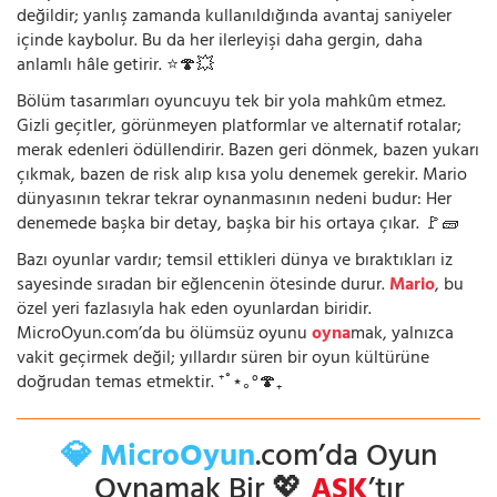
değildir; yanlış zamanda kullanıldığında avantaj saniyeler
içinde kaybolur. Bu da her ilerleyişi daha gergin, daha
anlamlı hâle getirir. ⭐🍄💥
Bölüm tasarımları oyuncuyu tek bir yola mahkûm etmez.
Gizli geçitler, görünmeyen platformlar ve alternatif rotalar;
merak edenleri ödüllendirir. Bazen geri dönmek, bazen yukarı
çıkmak, bazen de risk alıp kısa yolu denemek gerekir. Mario
dünyasının tekrar tekrar oynanmasının nedeni budur: Her
denemede başka bir detay, başka bir his ortaya çıkar. 🚩🧱
Bazı oyunlar vardır; temsil ettikleri dünya ve bıraktıkları iz
sayesinde sıradan bir eğlencenin ötesinde durur.
Mario
, bu
özel yeri fazlasıyla hak eden oyunlardan biridir.
MicroOyun.com’da bu ölümsüz oyunu
oyna
mak, yalnızca
vakit geçirmek değil; yıllardır süren bir oyun kültürüne
doğrudan temas etmektir. ⁺˚⋆｡°🍄₊
💎 MicroOyun
.com’da Oyun
Oynamak Bir 💖
AŞK
’tır