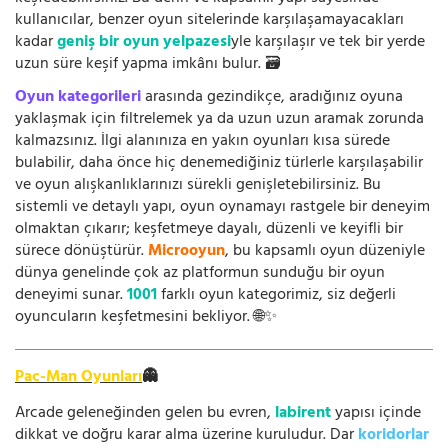
kullanıcılar, benzer oyun sitelerinde karşılaşamayacakları
kadar
geniş bir oyun yelpazesi
yle karşılaşır ve tek bir yerde
uzun süre keşif yapma imkânı bulur. 🗃️
Oyun kategorileri
arasında gezindikçe, aradığınız oyuna
yaklaşmak için filtrelemek ya da uzun uzun aramak zorunda
kalmazsınız. İlgi alanınıza en yakın oyunları kısa sürede
bulabilir, daha önce hiç denemediğiniz türlerle karşılaşabilir
ve oyun alışkanlıklarınızı sürekli genişletebilirsiniz. Bu
sistemli ve detaylı yapı, oyun oynamayı rastgele bir deneyim
olmaktan çıkarır; keşfetmeye dayalı, düzenli ve keyifli bir
sürece dönüştürür.
Microoyun
, bu kapsamlı oyun düzeniyle
dünya genelinde çok az platformun sunduğu bir oyun
deneyimi sunar.
1001
farklı oyun kategorimiz, siz değerli
oyuncuların keşfetmesini bekliyor. 🌐✨
Pac-Man Oyunları
👻
Arcade geleneğinden gelen bu evren,
labirent
yapısı içinde
dikkat ve doğru karar alma üzerine kuruludur. Dar
koridorlar