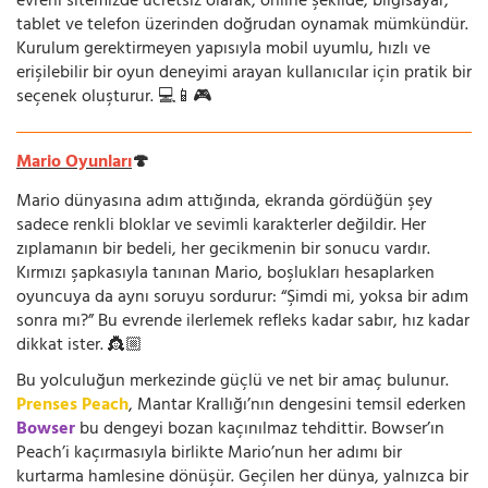
evreni sitemizde ücretsiz olarak, online şekilde; bilgisayar,
tablet ve telefon üzerinden doğrudan oynamak mümkündür.
Kurulum gerektirmeyen yapısıyla mobil uyumlu, hızlı ve
erişilebilir bir oyun deneyimi arayan kullanıcılar için pratik bir
seçenek oluşturur. 💻📱🎮
Mario Oyunları
🍄
Mario dünyasına adım attığında, ekranda gördüğün şey
sadece renkli bloklar ve sevimli karakterler değildir. Her
zıplamanın bir bedeli, her gecikmenin bir sonucu vardır.
Kırmızı şapkasıyla tanınan Mario, boşlukları hesaplarken
oyuncuya da aynı soruyu sordurur: “Şimdi mi, yoksa bir adım
sonra mı?” Bu evrende ilerlemek refleks kadar sabır, hız kadar
dikkat ister. 👸🏼
Bu yolculuğun merkezinde güçlü ve net bir amaç bulunur.
Prenses Peach
, Mantar Krallığı’nın dengesini temsil ederken
Bowser
bu dengeyi bozan kaçınılmaz tehdittir. Bowser’ın
Peach’i kaçırmasıyla birlikte Mario’nun her adımı bir
kurtarma hamlesine dönüşür. Geçilen her dünya, yalnızca bir