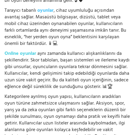
bir oyun deneyimi anlamına gelir. 🔓🛡️
Tarayıcı tabanlı
oyunlar
, cihaz uyumluluğu açısından
avantaj sağlar. Masaüstü bilgisayar, dizüstü, tablet veya
mobil cihaz üzerinden oynanabilen oyunlar, kullanıcıların
farklı ortamlarda aynı deneyimi yaşamasına imkân tanır. Bu
esneklik, “her yerden oyun oyna” beklentisini karşılayan
önemli bir faktördür. 📱💻
Online oyunlar
aynı zamanda kullanıcı alışkanlıklarını da
şekillendirir. Skor tabloları, başarı sistemleri ve ilerleme kaydı
gibi unsurlar, oyuncuların oyunlara tekrar dönmesini sağlar.
Kullanıcılar, kendi gelişimini takip edebildiği oyunlarda daha
uzun süre vakit geçirir. Bu da kaliteli oyun içeriğinin, sadece
eğlence değil süreklilik de sunduğunu gösterir. 📊🏆
Kategorilere ayrılmış oyun yapısı, kullanıcıların aradıkları
oyun türüne zahmetsizce ulaşmasını sağlar. Aksiyon, spor,
yarış ya da zeka oyunları gibi farklı seçeneklerin düzenli bir
şekilde sunulması, oyun oynamayı daha pratik ve keyifli hale
getirir. Kullanıcılar uzun listeler arasında kaybolmadan, ilgi
alanlarına göre oyunları kolayca keşfedebilir ve vakit