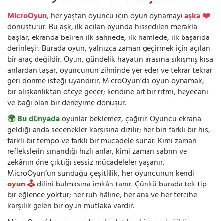
MicroOyun
, her yaştan oyuncu için oyun oynamayı
aşka ❤️
dönüştürür. Bu aşk, ilk açılan oyunda hissedilen merakla
başlar; ekranda beliren ilk sahnede, ilk hamlede, ilk başarıda
derinleşir. Burada oyun, yalnızca zaman geçirmek için açılan
bir araç değildir. Oyun, gündelik hayatın arasına sıkışmış kısa
anlardan taşar, oyuncunun zihninde yer eder ve tekrar tekrar
geri dönme isteği uyandırır. MicroOyun’da oyun oynamak,
bir alışkanlıktan öteye geçer; kendine ait bir ritmi, heyecanı
ve bağı olan bir deneyime dönüşür.
🌍 Bu dünyada
oyunlar beklemez, çağırır. Oyuncu ekrana
geldiği anda seçenekler karşısına dizilir; her biri farklı bir his,
farklı bir tempo ve farklı bir mücadele sunar. Kimi zaman
reflekslerin sınandığı hızlı anlar, kimi zaman sabrın ve
zekânın öne çıktığı sessiz mücadeleler yaşanır.
MicroOyun’un sunduğu çeşitlilik, her oyuncunun kendi
oyun 🕹️
dilini bulmasına imkân tanır. Çünkü burada tek tip
bir eğlence yoktur; her ruh hâline, her ana ve her tercihe
karşılık gelen bir oyun mutlaka vardır.