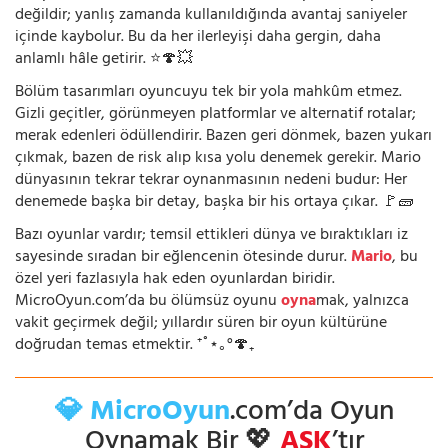
değildir; yanlış zamanda kullanıldığında avantaj saniyeler
içinde kaybolur. Bu da her ilerleyişi daha gergin, daha
anlamlı hâle getirir. ⭐🍄💥
Bölüm tasarımları oyuncuyu tek bir yola mahkûm etmez.
Gizli geçitler, görünmeyen platformlar ve alternatif rotalar;
merak edenleri ödüllendirir. Bazen geri dönmek, bazen yukarı
çıkmak, bazen de risk alıp kısa yolu denemek gerekir. Mario
dünyasının tekrar tekrar oynanmasının nedeni budur: Her
denemede başka bir detay, başka bir his ortaya çıkar. 🚩🧱
Bazı oyunlar vardır; temsil ettikleri dünya ve bıraktıkları iz
sayesinde sıradan bir eğlencenin ötesinde durur.
Mario
, bu
özel yeri fazlasıyla hak eden oyunlardan biridir.
MicroOyun.com’da bu ölümsüz oyunu
oyna
mak, yalnızca
vakit geçirmek değil; yıllardır süren bir oyun kültürüne
doğrudan temas etmektir. ⁺˚⋆｡°🍄₊
💎 MicroOyun
.com’da Oyun
Oynamak Bir 💖
AŞK
’tır