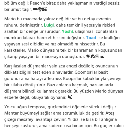
bölüm değil; Peach’e biraz daha yaklaşmanın verdiği sessiz
bir umut taşır. 👑🐉🏰
Mario bu macerada yalnız değildir ve bu detay evrenin
ruhunu derinleştirir.
Luigi
, daha temkinli yapısıyla riskleri
azaltan bir denge unsurudur.
Yoshi
, ulaşılması zor alanları
mümkün kılarak hareket hissini değiştirir.
Toad
ise krallığın
yaşayan sesi gibidir; yalnız olmadığını hissettirir. Bu
karakterler, Mario dünyasını tek bir kahramanın koşusundan
çıkarıp yaşayan bir maceraya dönüştürür. 💗👸🏼🐢
Karşılaşılan düşmanlar yalnızca engel değildir; oyuncunun
dikkatsizliğini test eden sınavlardır. Goomba’lar basit
görünür ama hatayı affetmez. Koopa’lar kabuklarıyla çevreyi
bir silaha dönüştürür. Bazı anlarda kaçmak, bazı anlarda
düşmanı bilinçli kullanmak gerekir. Bu yüzden Mario dünyası
ezberle değil, okuyarak oynanır. 👾
Yolculuğun temposu, güçlendirici öğelerle sürekli değişir.
Mantar büyümeyi sağlar ama sorumluluk da getirir. Ateş
çiçeği mesafeyi avantaja çevirir. Yıldız ise kısa bir anlığına
her şeyi susturur, ama sadece kısa bir an için. Bu güçler kalıcı