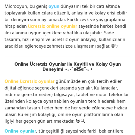
Microoyun, bu geniş
oyun
dünyasını tek bir çatı altında
toplayarak kullanıcılara düzenli, anlaşılır ve kolay erişilebilir
bir deneyim sunmayı amaçlar. Farklı zevk ve yaş gruplarına
hitap eden
ücretsiz online oyunlar
sayesinde herkes kendi
ilgi alanına uygun içeriklere rahatlıkla ulaşabilir. Sade
tasarım, hızlı erişim ve ücretsiz oyun anlayışı, kullanıcıların
aradıkları eğlenceye zahmetsizce ulaşmasını sağlar. 🌐✨
Online Ücretsiz Oyunlar ile Keyifli ve Kolay Oyun
Deneyimi ⋆｡‧˚ʚ🧸ɞ˚‧｡⋆
Online ücretsiz oyunlar
günümüzde en çok tercih edilen
dijital eğlence seçenekleri arasında yer alır. Kullanıcılar,
indirme gerektirmeden; bilgisayar, tablet ve mobil telefonlar
üzerinden kolayca oynanabilen oyunları tercih ederek hem
zamandan tasarruf eder hem de her yerde eğlenceye hızlıca
ulaşır. Bu erişim kolaylığı, online oyun platformlarına olan
ilgiyi her geçen gün artırmaktadır. 🎯🔍
Online oyunlar
, tür çeşitliliği sayesinde farklı beklentilere