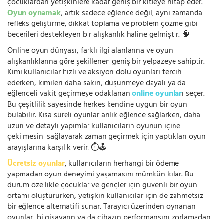
çocuklardan yetişkinlere kadar geniş bir kitleye hitap eder.
Oyun oynamak
, artık sadece eğlence değil; aynı zamanda
refleks geliştirme, dikkat toplama ve problem çözme gibi
becerileri destekleyen bir alışkanlık haline gelmiştir. 🧠
Online oyun dünyası, farklı ilgi alanlarına ve oyun
alışkanlıklarına göre şekillenen geniş bir yelpazeye sahiptir.
Kimi kullanıcılar hızlı ve aksiyon dolu oyunları tercih
ederken, kimileri daha sakin, düşünmeye dayalı ya da
eğlenceli vakit geçirmeye odaklanan
online oyunlar
ı seçer.
Bu çeşitlilik sayesinde herkes kendine uygun bir oyun
bulabilir. Kısa süreli oyunlar anlık eğlence sağlarken, daha
uzun ve detaylı yapımlar kullanıcıların oyunun içine
çekilmesini sağlayarak zaman geçirmek için yaptıkları oyun
arayışlarına karşılık verir. ⏱️🕹️
Ücretsiz oyunlar
, kullanıcıların herhangi bir ödeme
yapmadan oyun deneyimi yaşamasını mümkün kılar. Bu
durum özellikle çocuklar ve gençler için güvenli bir oyun
ortamı oluştururken, yetişkin kullanıcılar için de zahmetsiz
bir eğlence alternatifi sunar. Tarayıcı üzerinden oynanan
oyunlar, bilgisayarın ya da cihazın performansını zorlamadan