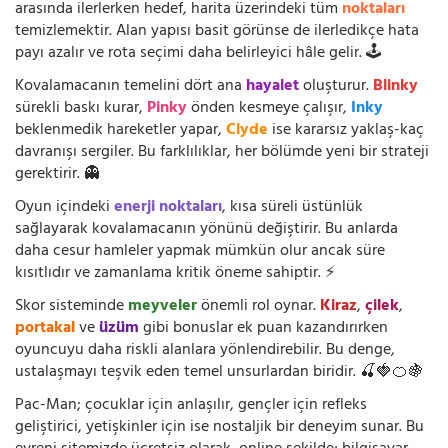
arasında ilerlerken hedef, harita üzerindeki tüm
noktaları
temizlemektir. Alan yapısı basit görünse de ilerledikçe hata
payı azalır ve rota seçimi daha belirleyici hâle gelir. 🕹️
Kovalamacanın temelini dört ana
hayalet
oluşturur.
Blinky
sürekli baskı kurar,
Pinky
önden kesmeye çalışır,
Inky
beklenmedik hareketler yapar,
Clyde
ise kararsız yaklaş-kaç
davranışı sergiler. Bu farklılıklar, her bölümde yeni bir strateji
gerektirir. 👻
Oyun içindeki
enerji noktaları
, kısa süreli üstünlük
sağlayarak kovalamacanın yönünü değiştirir. Bu anlarda
daha cesur hamleler yapmak mümkün olur ancak süre
kısıtlıdır ve zamanlama kritik öneme sahiptir. ⚡
Skor sisteminde
meyveler
önemli rol oynar.
Kiraz
,
çilek
,
portakal
ve
üzüm
gibi bonuslar ek puan kazandırırken
oyuncuyu daha riskli alanlara yönlendirebilir. Bu denge,
ustalaşmayı teşvik eden temel unsurlardan biridir. 🍒🍓🍊🍇
Pac-Man; çocuklar için anlaşılır, gençler için refleks
geliştirici, yetişkinler için ise nostaljik bir deneyim sunar. Bu