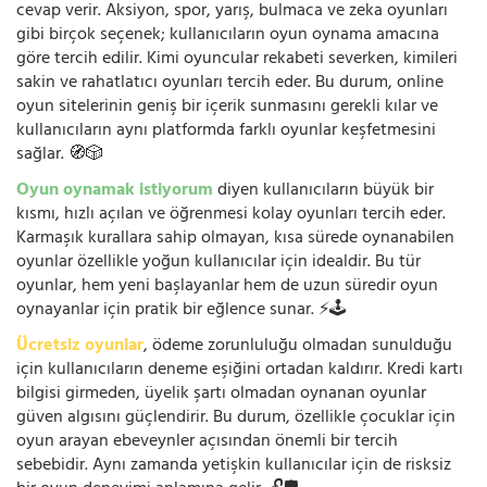
cevap verir. Aksiyon, spor, yarış, bulmaca ve zeka oyunları
gibi birçok seçenek; kullanıcıların oyun oynama amacına
göre tercih edilir. Kimi oyuncular rekabeti severken, kimileri
sakin ve rahatlatıcı oyunları tercih eder. Bu durum, online
oyun sitelerinin geniş bir içerik sunmasını gerekli kılar ve
kullanıcıların aynı platformda farklı oyunlar keşfetmesini
sağlar. 🧭🎲
Oyun oynamak istiyorum
diyen kullanıcıların büyük bir
kısmı, hızlı açılan ve öğrenmesi kolay oyunları tercih eder.
Karmaşık kurallara sahip olmayan, kısa sürede oynanabilen
oyunlar özellikle yoğun kullanıcılar için idealdir. Bu tür
oyunlar, hem yeni başlayanlar hem de uzun süredir oyun
oynayanlar için pratik bir eğlence sunar. ⚡🕹️
Ücretsiz oyunlar
, ödeme zorunluluğu olmadan sunulduğu
için kullanıcıların deneme eşiğini ortadan kaldırır. Kredi kartı
bilgisi girmeden, üyelik şartı olmadan oynanan oyunlar
güven algısını güçlendirir. Bu durum, özellikle çocuklar için
oyun arayan ebeveynler açısından önemli bir tercih
sebebidir. Aynı zamanda yetişkin kullanıcılar için de risksiz