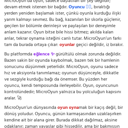
MicroOyun’da oyun, sadece başlatılan bir şey değildir;
devam etmek istenen bir bağdır.
Oyuncu 🧍‍♂️
, bıraktığı
yerden yeniden başlamak ister, çünkü oyunla kurduğu ilişki
yarım kalmayı sevmez. Bu bağ, kazanılan bir skorla güçlenir,
geçilen bir bölümle derinleşir ve paylaşılan bir deneyimle
anlam kazanır. Oyun bitse bile hissi bitmez; akılda kalan
anlar, tekrar oynama isteğini canlı tutar. MicroOyun’un farkı
tam da burada ortaya çıkar:
oyunlar
geçici değildir, iz bırakır.
Bu platformda
eğlence ✨
gürültülü olmak zorunda değildir.
Bazen sakin bir oyunda kaybolmak, bazen tek bir hamlenin
sonucunu düşünmek yeterlidir. MicroOyun, oyunu sadece
hız ve aksiyonla tanımlamaz; oyunun düşünceyle, dikkatle
ve sezgiyle kurduğu bağı da önemser. Bu yüzden her
oyuncu, kendi temposunda ilerleyebilir. Oyun, oyuncunun
kontrolündedir; MicroOyun yalnızca bu yolculuğun kapısını
aralar. 🚀
MicroOyun’un dünyasında
oyun oyna
mak bir kaçış değil, bir
dönüş yoludur. Oyuncu, günün karmaşasından uzaklaşırken
kendine ait bir alana girer. Burada dikkat dağılmaz, aksine
odaklanır; zaman yavaşlar gibi hissedilir, ama bir bakmışsın