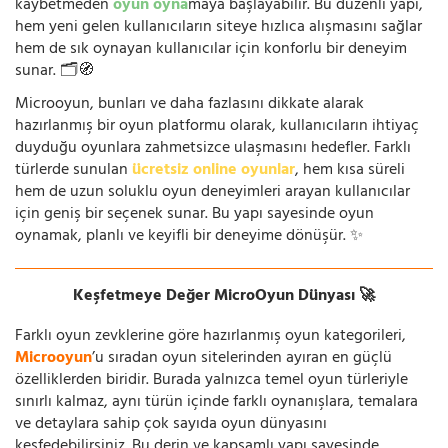
kaybetmeden
oyun oyna
maya başlayabilir. Bu düzenli yapı,
hem yeni gelen kullanıcıların siteye hızlıca alışmasını sağlar
hem de sık oynayan kullanıcılar için konforlu bir deneyim
sunar. 🗂️🧭
Microoyun, bunları ve daha fazlasını dikkate alarak
hazırlanmış bir oyun platformu olarak, kullanıcıların ihtiyaç
duyduğu oyunlara zahmetsizce ulaşmasını hedefler. Farklı
türlerde sunulan
ücretsiz online oyunlar
, hem kısa süreli
hem de uzun soluklu oyun deneyimleri arayan kullanıcılar
için geniş bir seçenek sunar. Bu yapı sayesinde oyun
oynamak, planlı ve keyifli bir deneyime dönüşür. ✨
Keşfetmeye Değer MicroOyun Dünyası 🚀
Farklı oyun zevklerine göre hazırlanmış oyun kategorileri,
Microoyun
’u sıradan oyun sitelerinden ayıran en güçlü
özelliklerden biridir. Burada yalnızca temel oyun türleriyle
sınırlı kalmaz, aynı türün içinde farklı oynanışlara, temalara
ve detaylara sahip çok sayıda oyun dünyasını
keşfedebilirsiniz. Bu derin ve kapsamlı yapı sayesinde