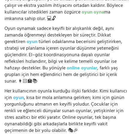
çalışır ve ekstra yazılım ihtiyacını ortadan kaldırır. Böylece
kullanıcılar istedikleri zaman özgürce
oyun oyna
ma
imkanına sahip olur. 💻🔓
Oyun oynamak sadece keyifli bir alışkanlık değil, aynı
zamanda öğrenmeyi destekleyen bir süreçtir. Dikkat
gerektiren
oyun
türleri odaklanma becerisini geliştirirken,
strateji ve planlama içeren oyunlar düşünme yeteneğini
güçlendirir. El–göz koordinasyonuna dayalı oyunlar
refleksleri hızlandırır, bilgi ve kelime temelli oyunlar ise
hafızayı destekler. Bu yönüyle
online oyunlar
, farklı yaş
grupları için hem eğlendirici hem de geliştirici bir içerik
sunar. 👩🏻‍🏫📚
Her kullanıcının oyunla kurduğu ilişki farklıdır. Kimi kullanıcı
için
oyun
, kısa bir mola anlamına gelirken; kimi için günün
yorgunluğunu atmanın en keyifli yoludur. Çocuklar için
renkli ve eğlenceli dünyalar sunan oyunlar, yetişkinler için
stres azaltıcı bir etki yaratır. Online oyunlar, tek başına
oynanabildiği gibi arkadaşlarla birlikte keyifli vakit
geçirmenin de bir yolu olabilir. 🎭🎉