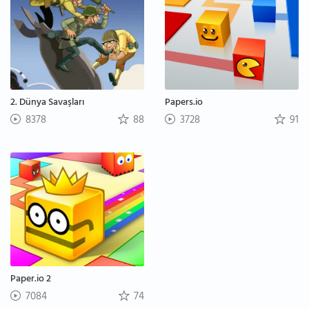
2. Dünya Savaşları
Papers.io
8378
88
3728
91
Paper.io 2
7084
74