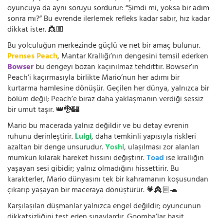
oyuncuya da aynı soruyu sordurur: “Şimdi mi, yoksa bir adım
sonra mı?” Bu evrende ilerlemek refleks kadar sabır, hız kadar
dikkat ister. 👸🏼
Bu yolculuğun merkezinde güçlü ve net bir amaç bulunur.
Prenses Peach
, Mantar Krallığı’nın dengesini temsil ederken
Bowser
bu dengeyi bozan kaçınılmaz tehdittir. Bowser’ın
Peach’i kaçırmasıyla birlikte Mario’nun her adımı bir
kurtarma hamlesine dönüşür. Geçilen her dünya, yalnızca bir
bölüm değil; Peach’e biraz daha yaklaşmanın verdiği sessiz
bir umut taşır. 👑🐉🏰
Mario bu macerada yalnız değildir ve bu detay evrenin
ruhunu derinleştirir.
Luigi
, daha temkinli yapısıyla riskleri
azaltan bir denge unsurudur.
Yoshi
, ulaşılması zor alanları
mümkün kılarak hareket hissini değiştirir.
Toad
ise krallığın
yaşayan sesi gibidir; yalnız olmadığını hissettirir. Bu
karakterler, Mario dünyasını tek bir kahramanın koşusundan
çıkarıp yaşayan bir maceraya dönüştürür. 💗👸🏼🐢
Karşılaşılan düşmanlar yalnızca engel değildir; oyuncunun
dikkatsizliğini test eden sınavlardır. Goomba’lar basit