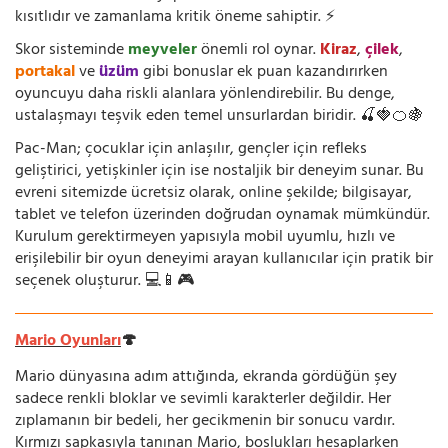
kısıtlıdır ve zamanlama kritik öneme sahiptir. ⚡
Skor sisteminde
meyveler
önemli rol oynar.
Kiraz
,
çilek
,
portakal
ve
üzüm
gibi bonuslar ek puan kazandırırken
oyuncuyu daha riskli alanlara yönlendirebilir. Bu denge,
ustalaşmayı teşvik eden temel unsurlardan biridir. 🍒🍓🍊🍇
Pac-Man; çocuklar için anlaşılır, gençler için refleks
geliştirici, yetişkinler için ise nostaljik bir deneyim sunar. Bu
evreni sitemizde ücretsiz olarak, online şekilde; bilgisayar,
tablet ve telefon üzerinden doğrudan oynamak mümkündür.
Kurulum gerektirmeyen yapısıyla mobil uyumlu, hızlı ve
erişilebilir bir oyun deneyimi arayan kullanıcılar için pratik bir
seçenek oluşturur. 💻📱🎮
Mario Oyunları
🍄
Mario dünyasına adım attığında, ekranda gördüğün şey
sadece renkli bloklar ve sevimli karakterler değildir. Her
zıplamanın bir bedeli, her gecikmenin bir sonucu vardır.
Kırmızı şapkasıyla tanınan Mario, boşlukları hesaplarken