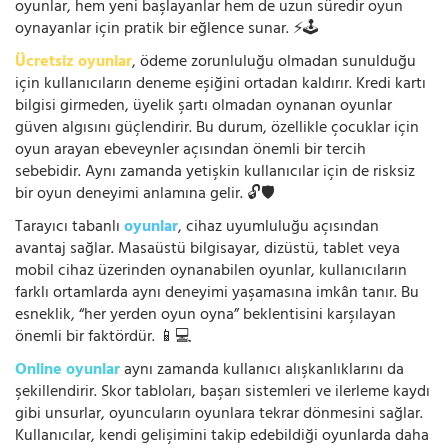
oyunlar, hem yeni başlayanlar hem de uzun süredir oyun
oynayanlar için pratik bir eğlence sunar. ⚡🕹️
Ücretsiz oyunlar
, ödeme zorunluluğu olmadan sunulduğu
için kullanıcıların deneme eşiğini ortadan kaldırır. Kredi kartı
bilgisi girmeden, üyelik şartı olmadan oynanan oyunlar
güven algısını güçlendirir. Bu durum, özellikle çocuklar için
oyun arayan ebeveynler açısından önemli bir tercih
sebebidir. Aynı zamanda yetişkin kullanıcılar için de risksiz
bir oyun deneyimi anlamına gelir. 🔓🛡️
Tarayıcı tabanlı
oyunlar
, cihaz uyumluluğu açısından
avantaj sağlar. Masaüstü bilgisayar, dizüstü, tablet veya
mobil cihaz üzerinden oynanabilen oyunlar, kullanıcıların
farklı ortamlarda aynı deneyimi yaşamasına imkân tanır. Bu
esneklik, “her yerden oyun oyna” beklentisini karşılayan
önemli bir faktördür. 📱💻
Online oyunlar
aynı zamanda kullanıcı alışkanlıklarını da
şekillendirir. Skor tabloları, başarı sistemleri ve ilerleme kaydı
gibi unsurlar, oyuncuların oyunlara tekrar dönmesini sağlar.
Kullanıcılar, kendi gelişimini takip edebildiği oyunlarda daha