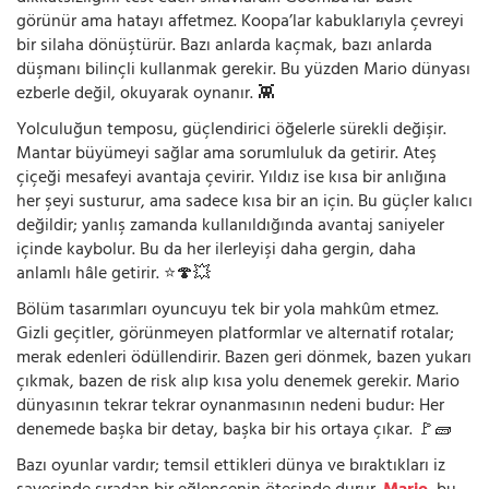
görünür ama hatayı affetmez. Koopa’lar kabuklarıyla çevreyi
bir silaha dönüştürür. Bazı anlarda kaçmak, bazı anlarda
düşmanı bilinçli kullanmak gerekir. Bu yüzden Mario dünyası
ezberle değil, okuyarak oynanır. 👾
Yolculuğun temposu, güçlendirici öğelerle sürekli değişir.
Mantar büyümeyi sağlar ama sorumluluk da getirir. Ateş
çiçeği mesafeyi avantaja çevirir. Yıldız ise kısa bir anlığına
her şeyi susturur, ama sadece kısa bir an için. Bu güçler kalıcı
değildir; yanlış zamanda kullanıldığında avantaj saniyeler
içinde kaybolur. Bu da her ilerleyişi daha gergin, daha
anlamlı hâle getirir. ⭐🍄💥
Bölüm tasarımları oyuncuyu tek bir yola mahkûm etmez.
Gizli geçitler, görünmeyen platformlar ve alternatif rotalar;
merak edenleri ödüllendirir. Bazen geri dönmek, bazen yukarı
çıkmak, bazen de risk alıp kısa yolu denemek gerekir. Mario
dünyasının tekrar tekrar oynanmasının nedeni budur: Her
denemede başka bir detay, başka bir his ortaya çıkar. 🚩🧱
Bazı oyunlar vardır; temsil ettikleri dünya ve bıraktıkları iz