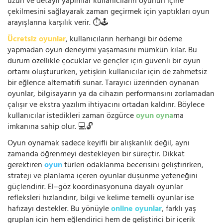
uzun ve detaylı yapımlar kullanıcıların oyunun içine
çekilmesini sağlayarak zaman geçirmek için yaptıkları oyun
arayışlarına karşılık verir. ⏱️🕹️
Ücretsiz oyunlar
, kullanıcıların herhangi bir ödeme
yapmadan oyun deneyimi yaşamasını mümkün kılar. Bu
durum özellikle çocuklar ve gençler için güvenli bir oyun
ortamı oluştururken, yetişkin kullanıcılar için de zahmetsiz
bir eğlence alternatifi sunar. Tarayıcı üzerinden oynanan
oyunlar, bilgisayarın ya da cihazın performansını zorlamadan
çalışır ve ekstra yazılım ihtiyacını ortadan kaldırır. Böylece
kullanıcılar istedikleri zaman özgürce
oyun oyna
ma
imkanına sahip olur. 💻🔓
Oyun oynamak sadece keyifli bir alışkanlık değil, aynı
zamanda öğrenmeyi destekleyen bir süreçtir. Dikkat
gerektiren
oyun
türleri odaklanma becerisini geliştirirken,
strateji ve planlama içeren oyunlar düşünme yeteneğini
güçlendirir. El–göz koordinasyonuna dayalı oyunlar
refleksleri hızlandırır, bilgi ve kelime temelli oyunlar ise
hafızayı destekler. Bu yönüyle
online oyunlar
, farklı yaş
grupları için hem eğlendirici hem de geliştirici bir içerik