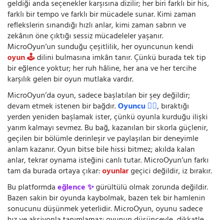
geldiği anda seçenekler karşısına dizilir; her biri farklı bir his,
farklı bir tempo ve farklı bir mücadele sunar. Kimi zaman
reflekslerin sınandığı hızlı anlar, kimi zaman sabrın ve
zekânın öne çıktığı sessiz mücadeleler yaşanır.
MicroOyun’un sunduğu çeşitlilik, her oyuncunun kendi
oyun 🕹️
dilini bulmasına imkân tanır. Çünkü burada tek tip
bir eğlence yoktur; her ruh hâline, her ana ve her tercihe
karşılık gelen bir oyun mutlaka vardır.
MicroOyun’da oyun, sadece başlatılan bir şey değildir;
devam etmek istenen bir bağdır.
Oyuncu 🧍‍♂️
, bıraktığı
yerden yeniden başlamak ister, çünkü oyunla kurduğu ilişki
yarım kalmayı sevmez. Bu bağ, kazanılan bir skorla güçlenir,
geçilen bir bölümle derinleşir ve paylaşılan bir deneyimle
anlam kazanır. Oyun bitse bile hissi bitmez; akılda kalan
anlar, tekrar oynama isteğini canlı tutar. MicroOyun’un farkı
tam da burada ortaya çıkar:
oyunlar
geçici değildir, iz bırakır.
Bu platformda
eğlence ✨
gürültülü olmak zorunda değildir.
Bazen sakin bir oyunda kaybolmak, bazen tek bir hamlenin
sonucunu düşünmek yeterlidir. MicroOyun, oyunu sadece