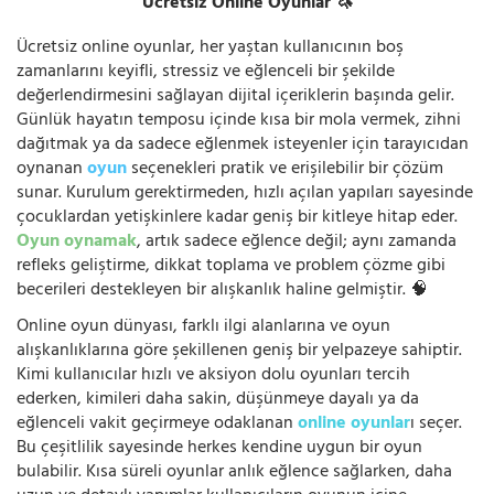
Ücretsiz Online Oyunlar 🦄
Ücretsiz online oyunlar, her yaştan kullanıcının boş
zamanlarını keyifli, stressiz ve eğlenceli bir şekilde
değerlendirmesini sağlayan dijital içeriklerin başında gelir.
Günlük hayatın temposu içinde kısa bir mola vermek, zihni
dağıtmak ya da sadece eğlenmek isteyenler için tarayıcıdan
oynanan
oyun
seçenekleri pratik ve erişilebilir bir çözüm
sunar. Kurulum gerektirmeden, hızlı açılan yapıları sayesinde
çocuklardan yetişkinlere kadar geniş bir kitleye hitap eder.
Oyun oynamak
, artık sadece eğlence değil; aynı zamanda
refleks geliştirme, dikkat toplama ve problem çözme gibi
becerileri destekleyen bir alışkanlık haline gelmiştir. 🧠
Online oyun dünyası, farklı ilgi alanlarına ve oyun
alışkanlıklarına göre şekillenen geniş bir yelpazeye sahiptir.
Kimi kullanıcılar hızlı ve aksiyon dolu oyunları tercih
ederken, kimileri daha sakin, düşünmeye dayalı ya da
eğlenceli vakit geçirmeye odaklanan
online oyunlar
ı seçer.
Bu çeşitlilik sayesinde herkes kendine uygun bir oyun
bulabilir. Kısa süreli oyunlar anlık eğlence sağlarken, daha