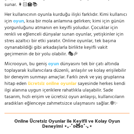
sunar. 👩🏻‍🏫📚
Her kullanıcının oyunla kurduğu ilişki farklıdır. Kimi kullanıcı
için
oyun
, kısa bir mola anlamına gelirken; kimi için günün
yorgunluğunu atmanın en keyifli yoludur. Çocuklar için
renkli ve eğlenceli dünyalar sunan oyunlar, yetişkinler için
stres azaltıcı bir etki yaratır. Online oyunlar, tek başına
oynanabildiği gibi arkadaşlarla birlikte keyifli vakit
geçirmenin de bir yolu olabilir. 🎭🎉
Microoyun, bu geniş
oyun
dünyasını tek bir çatı altında
toplayarak kullanıcılara düzenli, anlaşılır ve kolay erişilebilir
bir deneyim sunmayı amaçlar. Farklı zevk ve yaş gruplarına
hitap eden
ücretsiz online oyunlar
sayesinde herkes kendi
ilgi alanına uygun içeriklere rahatlıkla ulaşabilir. Sade
tasarım, hızlı erişim ve ücretsiz oyun anlayışı, kullanıcıların
aradıkları eğlenceye zahmetsizce ulaşmasını sağlar. 🌐✨
Online Ücretsiz Oyunlar ile Keyifli ve Kolay Oyun
Deneyimi ⋆｡‧˚ʚ🧸ɞ˚‧｡⋆