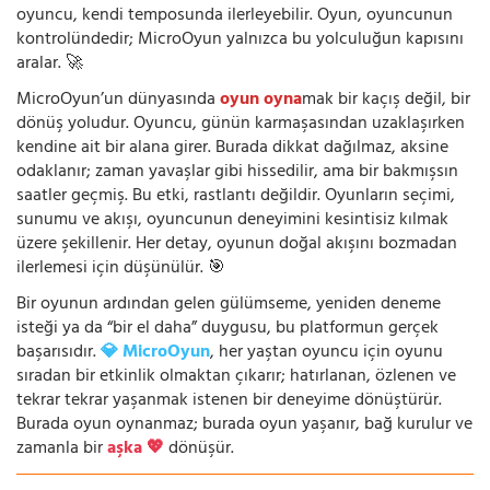
oyuncu, kendi temposunda ilerleyebilir. Oyun, oyuncunun
kontrolündedir; MicroOyun yalnızca bu yolculuğun kapısını
aralar. 🚀
MicroOyun’un dünyasında
oyun oyna
mak bir kaçış değil, bir
dönüş yoludur. Oyuncu, günün karmaşasından uzaklaşırken
kendine ait bir alana girer. Burada dikkat dağılmaz, aksine
odaklanır; zaman yavaşlar gibi hissedilir, ama bir bakmışsın
saatler geçmiş. Bu etki, rastlantı değildir. Oyunların seçimi,
sunumu ve akışı, oyuncunun deneyimini kesintisiz kılmak
üzere şekillenir. Her detay, oyunun doğal akışını bozmadan
ilerlemesi için düşünülür. 🎯
Bir oyunun ardından gelen gülümseme, yeniden deneme
isteği ya da “bir el daha” duygusu, bu platformun gerçek
başarısıdır.
💎 MicroOyun
, her yaştan oyuncu için oyunu
sıradan bir etkinlik olmaktan çıkarır; hatırlanan, özlenen ve
tekrar tekrar yaşanmak istenen bir deneyime dönüştürür.
Burada oyun oynanmaz; burada oyun yaşanır, bağ kurulur ve
zamanla bir
aşka 💖
dönüşür.