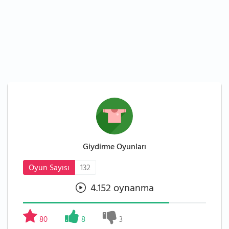
Giydirme Oyunları
Oyun Sayısı
132
4.152 oynanma
80
8
3