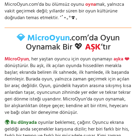
MicroOyun.com’da bu ölümsüz oyunu
oyna
mak, yalnızca
vakit geçirmek değil; yıllardır süren bir oyun kültürüne
doğrudan temas etmektir. ⁺˚⋆｡°🍄₊
💎 MicroOyun
.com’da Oyun
Oynamak Bir 💖
AŞK
’tır
MicroOyun
, her yaştan oyuncu için oyun oynamayı
aşka ❤️
dönüştürür. Bu aşk, ilk açılan oyunda hissedilen merakla
başlar; ekranda beliren ilk sahnede, ilk hamlede, ilk başarıda
derinleşir. Burada oyun, yalnızca zaman geçirmek için açılan
bir araç değildir. Oyun, gündelik hayatın arasına sıkışmış kısa
anlardan taşar, oyuncunun zihninde yer eder ve tekrar tekrar
geri dönme isteği uyandırır. MicroOyun’da oyun oynamak,
bir alışkanlıktan öteye geçer; kendine ait bir ritmi, heyecanı
ve bağı olan bir deneyime dönüşür.
🌍 Bu dünyada
oyunlar beklemez, çağırır. Oyuncu ekrana
geldiği anda seçenekler karşısına dizilir; her biri farklı bir his,