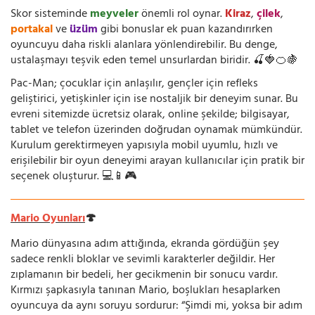
Skor sisteminde
meyveler
önemli rol oynar.
Kiraz
,
çilek
,
portakal
ve
üzüm
gibi bonuslar ek puan kazandırırken
oyuncuyu daha riskli alanlara yönlendirebilir. Bu denge,
ustalaşmayı teşvik eden temel unsurlardan biridir. 🍒🍓🍊🍇
Pac-Man; çocuklar için anlaşılır, gençler için refleks
geliştirici, yetişkinler için ise nostaljik bir deneyim sunar. Bu
evreni sitemizde ücretsiz olarak, online şekilde; bilgisayar,
tablet ve telefon üzerinden doğrudan oynamak mümkündür.
Kurulum gerektirmeyen yapısıyla mobil uyumlu, hızlı ve
erişilebilir bir oyun deneyimi arayan kullanıcılar için pratik bir
seçenek oluşturur. 💻📱🎮
Mario Oyunları
🍄
Mario dünyasına adım attığında, ekranda gördüğün şey
sadece renkli bloklar ve sevimli karakterler değildir. Her
zıplamanın bir bedeli, her gecikmenin bir sonucu vardır.
Kırmızı şapkasıyla tanınan Mario, boşlukları hesaplarken
oyuncuya da aynı soruyu sordurur: “Şimdi mi, yoksa bir adım