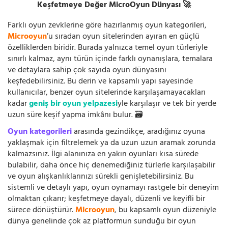
Keşfetmeye Değer MicroOyun Dünyası 🚀
Farklı oyun zevklerine göre hazırlanmış oyun kategorileri,
Microoyun
’u sıradan oyun sitelerinden ayıran en güçlü
özelliklerden biridir. Burada yalnızca temel oyun türleriyle
sınırlı kalmaz, aynı türün içinde farklı oynanışlara, temalara
ve detaylara sahip çok sayıda oyun dünyasını
keşfedebilirsiniz. Bu derin ve kapsamlı yapı sayesinde
kullanıcılar, benzer oyun sitelerinde karşılaşamayacakları
kadar
geniş bir oyun yelpazesi
yle karşılaşır ve tek bir yerde
uzun süre keşif yapma imkânı bulur. 🗃️
Oyun kategorileri
arasında gezindikçe, aradığınız oyuna
yaklaşmak için filtrelemek ya da uzun uzun aramak zorunda
kalmazsınız. İlgi alanınıza en yakın oyunları kısa sürede
bulabilir, daha önce hiç denemediğiniz türlerle karşılaşabilir
ve oyun alışkanlıklarınızı sürekli genişletebilirsiniz. Bu
sistemli ve detaylı yapı, oyun oynamayı rastgele bir deneyim
olmaktan çıkarır; keşfetmeye dayalı, düzenli ve keyifli bir
sürece dönüştürür.
Microoyun
, bu kapsamlı oyun düzeniyle
dünya genelinde çok az platformun sunduğu bir oyun