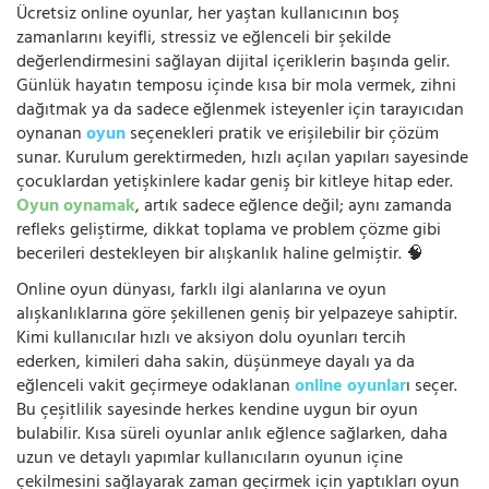
Ücretsiz online oyunlar, her yaştan kullanıcının boş
zamanlarını keyifli, stressiz ve eğlenceli bir şekilde
değerlendirmesini sağlayan dijital içeriklerin başında gelir.
Günlük hayatın temposu içinde kısa bir mola vermek, zihni
dağıtmak ya da sadece eğlenmek isteyenler için tarayıcıdan
oynanan
oyun
seçenekleri pratik ve erişilebilir bir çözüm
sunar. Kurulum gerektirmeden, hızlı açılan yapıları sayesinde
çocuklardan yetişkinlere kadar geniş bir kitleye hitap eder.
Oyun oynamak
, artık sadece eğlence değil; aynı zamanda
refleks geliştirme, dikkat toplama ve problem çözme gibi
becerileri destekleyen bir alışkanlık haline gelmiştir. 🧠
Online oyun dünyası, farklı ilgi alanlarına ve oyun
alışkanlıklarına göre şekillenen geniş bir yelpazeye sahiptir.
Kimi kullanıcılar hızlı ve aksiyon dolu oyunları tercih
ederken, kimileri daha sakin, düşünmeye dayalı ya da
eğlenceli vakit geçirmeye odaklanan
online oyunlar
ı seçer.
Bu çeşitlilik sayesinde herkes kendine uygun bir oyun
bulabilir. Kısa süreli oyunlar anlık eğlence sağlarken, daha
uzun ve detaylı yapımlar kullanıcıların oyunun içine
çekilmesini sağlayarak zaman geçirmek için yaptıkları oyun