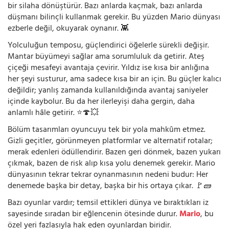
bir silaha dönüştürür. Bazı anlarda kaçmak, bazı anlarda
düşmanı bilinçli kullanmak gerekir. Bu yüzden Mario dünyası
ezberle değil, okuyarak oynanır. 👾
Yolculuğun temposu, güçlendirici öğelerle sürekli değişir.
Mantar büyümeyi sağlar ama sorumluluk da getirir. Ateş
çiçeği mesafeyi avantaja çevirir. Yıldız ise kısa bir anlığına
her şeyi susturur, ama sadece kısa bir an için. Bu güçler kalıcı
değildir; yanlış zamanda kullanıldığında avantaj saniyeler
içinde kaybolur. Bu da her ilerleyişi daha gergin, daha
anlamlı hâle getirir. ⭐🍄💥
Bölüm tasarımları oyuncuyu tek bir yola mahkûm etmez.
Gizli geçitler, görünmeyen platformlar ve alternatif rotalar;
merak edenleri ödüllendirir. Bazen geri dönmek, bazen yukarı
çıkmak, bazen de risk alıp kısa yolu denemek gerekir. Mario
dünyasının tekrar tekrar oynanmasının nedeni budur: Her
denemede başka bir detay, başka bir his ortaya çıkar. 🚩🧱
Bazı oyunlar vardır; temsil ettikleri dünya ve bıraktıkları iz
sayesinde sıradan bir eğlencenin ötesinde durur.
Mario
, bu
özel yeri fazlasıyla hak eden oyunlardan biridir.