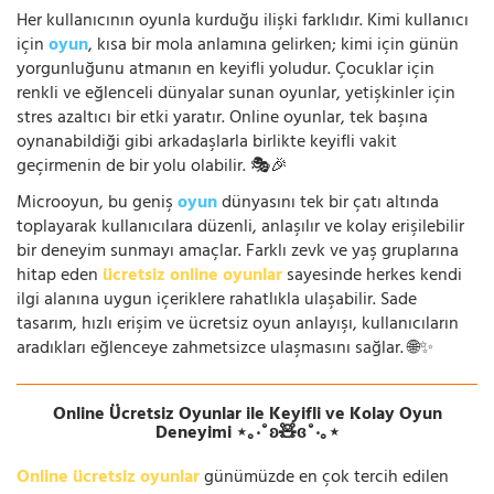
Her kullanıcının oyunla kurduğu ilişki farklıdır. Kimi kullanıcı
için
oyun
, kısa bir mola anlamına gelirken; kimi için günün
yorgunluğunu atmanın en keyifli yoludur. Çocuklar için
renkli ve eğlenceli dünyalar sunan oyunlar, yetişkinler için
stres azaltıcı bir etki yaratır. Online oyunlar, tek başına
oynanabildiği gibi arkadaşlarla birlikte keyifli vakit
geçirmenin de bir yolu olabilir. 🎭🎉
Microoyun, bu geniş
oyun
dünyasını tek bir çatı altında
toplayarak kullanıcılara düzenli, anlaşılır ve kolay erişilebilir
bir deneyim sunmayı amaçlar. Farklı zevk ve yaş gruplarına
hitap eden
ücretsiz online oyunlar
sayesinde herkes kendi
ilgi alanına uygun içeriklere rahatlıkla ulaşabilir. Sade
tasarım, hızlı erişim ve ücretsiz oyun anlayışı, kullanıcıların
aradıkları eğlenceye zahmetsizce ulaşmasını sağlar. 🌐✨
Online Ücretsiz Oyunlar ile Keyifli ve Kolay Oyun
Deneyimi ⋆｡‧˚ʚ🧸ɞ˚‧｡⋆
Online ücretsiz oyunlar
günümüzde en çok tercih edilen