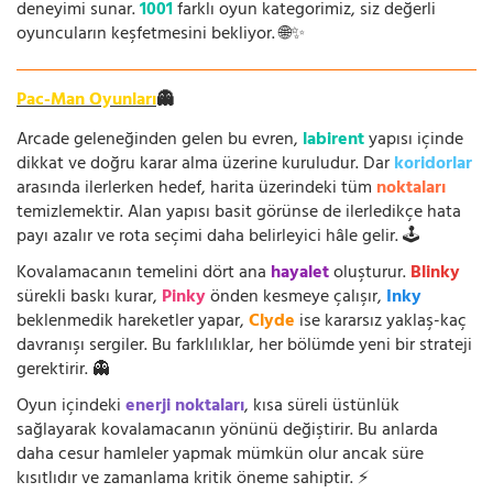
deneyimi sunar.
1001
farklı oyun kategorimiz, siz değerli
oyuncuların keşfetmesini bekliyor. 🌐✨
Pac-Man Oyunları
👻
Arcade geleneğinden gelen bu evren,
labirent
yapısı içinde
dikkat ve doğru karar alma üzerine kuruludur. Dar
koridorlar
arasında ilerlerken hedef, harita üzerindeki tüm
noktaları
temizlemektir. Alan yapısı basit görünse de ilerledikçe hata
payı azalır ve rota seçimi daha belirleyici hâle gelir. 🕹️
Kovalamacanın temelini dört ana
hayalet
oluşturur.
Blinky
sürekli baskı kurar,
Pinky
önden kesmeye çalışır,
Inky
beklenmedik hareketler yapar,
Clyde
ise kararsız yaklaş-kaç
davranışı sergiler. Bu farklılıklar, her bölümde yeni bir strateji
gerektirir. 👻
Oyun içindeki
enerji noktaları
, kısa süreli üstünlük
sağlayarak kovalamacanın yönünü değiştirir. Bu anlarda
daha cesur hamleler yapmak mümkün olur ancak süre
kısıtlıdır ve zamanlama kritik öneme sahiptir. ⚡