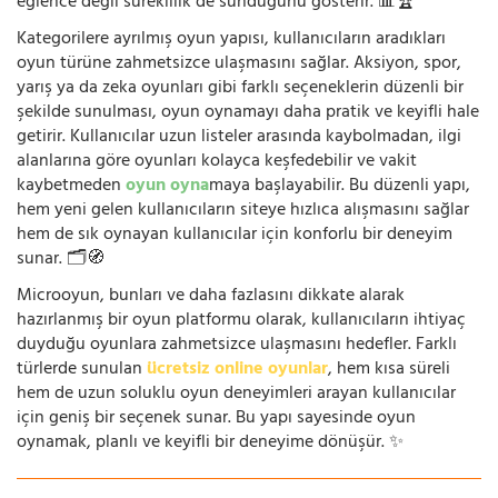
eğlence değil süreklilik de sunduğunu gösterir. 📊🏆
Kategorilere ayrılmış oyun yapısı, kullanıcıların aradıkları
oyun türüne zahmetsizce ulaşmasını sağlar. Aksiyon, spor,
yarış ya da zeka oyunları gibi farklı seçeneklerin düzenli bir
şekilde sunulması, oyun oynamayı daha pratik ve keyifli hale
getirir. Kullanıcılar uzun listeler arasında kaybolmadan, ilgi
alanlarına göre oyunları kolayca keşfedebilir ve vakit
kaybetmeden
oyun oyna
maya başlayabilir. Bu düzenli yapı,
hem yeni gelen kullanıcıların siteye hızlıca alışmasını sağlar
hem de sık oynayan kullanıcılar için konforlu bir deneyim
sunar. 🗂️🧭
Microoyun, bunları ve daha fazlasını dikkate alarak
hazırlanmış bir oyun platformu olarak, kullanıcıların ihtiyaç
duyduğu oyunlara zahmetsizce ulaşmasını hedefler. Farklı
türlerde sunulan
ücretsiz online oyunlar
, hem kısa süreli
hem de uzun soluklu oyun deneyimleri arayan kullanıcılar
için geniş bir seçenek sunar. Bu yapı sayesinde oyun
oynamak, planlı ve keyifli bir deneyime dönüşür. ✨