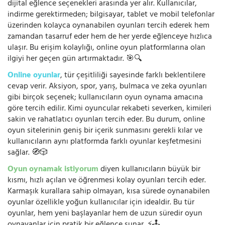
dijital eğlence seçenekleri arasında yer alır. Kullanıcılar,
indirme gerektirmeden; bilgisayar, tablet ve mobil telefonlar
üzerinden kolayca oynanabilen oyunları tercih ederek hem
zamandan tasarruf eder hem de her yerde eğlenceye hızlıca
ulaşır. Bu erişim kolaylığı, online oyun platformlarına olan
ilgiyi her geçen gün artırmaktadır. 🎯🔍
Online oyunlar
, tür çeşitliliği sayesinde farklı beklentilere
cevap verir. Aksiyon, spor, yarış, bulmaca ve zeka oyunları
gibi birçok seçenek; kullanıcıların oyun oynama amacına
göre tercih edilir. Kimi oyuncular rekabeti severken, kimileri
sakin ve rahatlatıcı oyunları tercih eder. Bu durum, online
oyun sitelerinin geniş bir içerik sunmasını gerekli kılar ve
kullanıcıların aynı platformda farklı oyunlar keşfetmesini
sağlar. 🧭🎲
Oyun oynamak istiyorum
diyen kullanıcıların büyük bir
kısmı, hızlı açılan ve öğrenmesi kolay oyunları tercih eder.
Karmaşık kurallara sahip olmayan, kısa sürede oynanabilen
oyunlar özellikle yoğun kullanıcılar için idealdir. Bu tür
oyunlar, hem yeni başlayanlar hem de uzun süredir oyun
oynayanlar için pratik bir eğlence sunar. ⚡🕹️