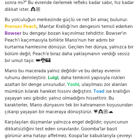
sonra mı?” Bu evrende ilerlemek refleks kadar sabır, hız kadar
dikkat ister. 👸🏼
Bu yolculuğun merkezinde güçlü ve net bir amaç bulunur.
Prenses Peach
, Mantar Krallığı’nın dengesini temsil ederken
Bowser
bu dengeyi bozan kaçınılmaz tehdittir. Bowser’ın
Peach’i kaçırmasıyla birlikte Mario’nun her adımı bir
kurtarma hamlesine dönüşür. Geçilen her dünya, yalnızca bir
bölüm değil; Peach’e biraz daha yaklaşmanın verdiği sessiz
bir umut taşır. 👑🐉🏰
Mario bu macerada yalnız değildir ve bu detay evrenin
ruhunu derinleştirir.
Luigi
, daha temkinli yapısıyla riskleri
azaltan bir denge unsurudur.
Yoshi
, ulaşılması zor alanları
mümkün kılarak hareket hissini değiştirir.
Toad
ise krallığın
yaşayan sesi gibidir; yalnız olmadığını hissettirir. Bu
karakterler, Mario dünyasını tek bir kahramanın koşusundan
çıkarıp yaşayan bir maceraya dönüştürür. 💗👸🏼🐢
Karşılaşılan düşmanlar yalnızca engel değildir; oyuncunun
dikkatsizliğini test eden sınavlardır. Goomba’lar basit
görünür ama hatayı affetmez. Koopa’lar kabuklarıyla çevreyi