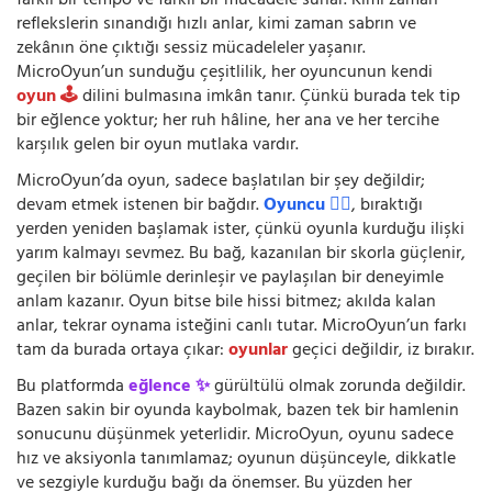
farklı bir tempo ve farklı bir mücadele sunar. Kimi zaman
reflekslerin sınandığı hızlı anlar, kimi zaman sabrın ve
zekânın öne çıktığı sessiz mücadeleler yaşanır.
MicroOyun’un sunduğu çeşitlilik, her oyuncunun kendi
oyun 🕹️
dilini bulmasına imkân tanır. Çünkü burada tek tip
bir eğlence yoktur; her ruh hâline, her ana ve her tercihe
karşılık gelen bir oyun mutlaka vardır.
MicroOyun’da oyun, sadece başlatılan bir şey değildir;
devam etmek istenen bir bağdır.
Oyuncu 🧍‍♂️
, bıraktığı
yerden yeniden başlamak ister, çünkü oyunla kurduğu ilişki
yarım kalmayı sevmez. Bu bağ, kazanılan bir skorla güçlenir,
geçilen bir bölümle derinleşir ve paylaşılan bir deneyimle
anlam kazanır. Oyun bitse bile hissi bitmez; akılda kalan
anlar, tekrar oynama isteğini canlı tutar. MicroOyun’un farkı
tam da burada ortaya çıkar:
oyunlar
geçici değildir, iz bırakır.
Bu platformda
eğlence ✨
gürültülü olmak zorunda değildir.
Bazen sakin bir oyunda kaybolmak, bazen tek bir hamlenin
sonucunu düşünmek yeterlidir. MicroOyun, oyunu sadece
hız ve aksiyonla tanımlamaz; oyunun düşünceyle, dikkatle
ve sezgiyle kurduğu bağı da önemser. Bu yüzden her