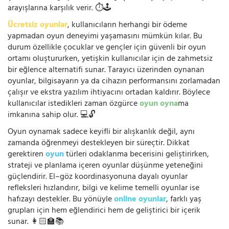
arayışlarına karşılık verir. ⏱️🕹️
Ücretsiz oyunlar
, kullanıcıların herhangi bir ödeme
yapmadan oyun deneyimi yaşamasını mümkün kılar. Bu
durum özellikle çocuklar ve gençler için güvenli bir oyun
ortamı oluştururken, yetişkin kullanıcılar için de zahmetsiz
bir eğlence alternatifi sunar. Tarayıcı üzerinden oynanan
oyunlar, bilgisayarın ya da cihazın performansını zorlamadan
çalışır ve ekstra yazılım ihtiyacını ortadan kaldırır. Böylece
kullanıcılar istedikleri zaman özgürce
oyun oyna
ma
imkanına sahip olur. 💻🔓
Oyun oynamak sadece keyifli bir alışkanlık değil, aynı
zamanda öğrenmeyi destekleyen bir süreçtir. Dikkat
gerektiren
oyun
türleri odaklanma becerisini geliştirirken,
strateji ve planlama içeren oyunlar düşünme yeteneğini
güçlendirir. El–göz koordinasyonuna dayalı oyunlar
refleksleri hızlandırır, bilgi ve kelime temelli oyunlar ise
hafızayı destekler. Bu yönüyle
online oyunlar
, farklı yaş
grupları için hem eğlendirici hem de geliştirici bir içerik
sunar. 👩🏻‍🏫📚