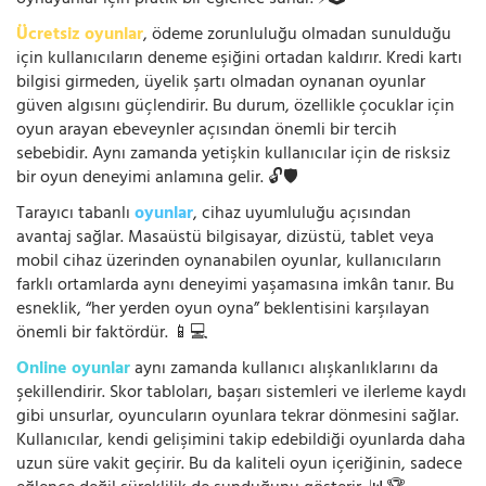
Ücretsiz oyunlar
, ödeme zorunluluğu olmadan sunulduğu
için kullanıcıların deneme eşiğini ortadan kaldırır. Kredi kartı
bilgisi girmeden, üyelik şartı olmadan oynanan oyunlar
güven algısını güçlendirir. Bu durum, özellikle çocuklar için
oyun arayan ebeveynler açısından önemli bir tercih
sebebidir. Aynı zamanda yetişkin kullanıcılar için de risksiz
bir oyun deneyimi anlamına gelir. 🔓🛡️
Tarayıcı tabanlı
oyunlar
, cihaz uyumluluğu açısından
avantaj sağlar. Masaüstü bilgisayar, dizüstü, tablet veya
mobil cihaz üzerinden oynanabilen oyunlar, kullanıcıların
farklı ortamlarda aynı deneyimi yaşamasına imkân tanır. Bu
esneklik, “her yerden oyun oyna” beklentisini karşılayan
önemli bir faktördür. 📱💻
Online oyunlar
aynı zamanda kullanıcı alışkanlıklarını da
şekillendirir. Skor tabloları, başarı sistemleri ve ilerleme kaydı
gibi unsurlar, oyuncuların oyunlara tekrar dönmesini sağlar.
Kullanıcılar, kendi gelişimini takip edebildiği oyunlarda daha
uzun süre vakit geçirir. Bu da kaliteli oyun içeriğinin, sadece