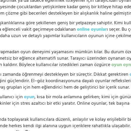
 dağıtmak ya da sadece eğlenmek isteyenler için tarayıcıdan oyn
ayesinde çocuklardan yetişkinlere kadar geniş bir kitleye hitap ede
 çözme gibi becerileri destekleyen bir alışkanlık haline gelmiştir
şkanlıklarına göre şekillenen geniş bir yelpazeye sahiptir. Kimi kull
da eğlenceli vakit geçirmeye odaklanan
online oyunlar
ı seçer. Bu 
n, daha uzun ve detaylı yapımlar kullanıcıların oyunun içine çekil
e yapmadan oyun deneyimi yaşamasını mümkün kılar. Bu durum özell
hmetsiz bir eğlence alternatifi sunar. Tarayıcı üzerinden oynanan o
n kaldırır. Böylece kullanıcılar istedikleri zaman özgürce
oyun oyn
nı zamanda öğrenmeyi destekleyen bir süreçtir. Dikkat gerektiren
i güçlendirir. El–göz koordinasyonuna dayalı oyunlar refleksleri hı
 yaş grupları için hem eğlendirici hem de geliştirici bir içerik sunar
ullanıcı için
oyun
, kısa bir mola anlamına gelirken; kimi için gü
nler için stres azaltıcı bir etki yaratır. Online oyunlar, tek başına 
nda toplayarak kullanıcılara düzenli, anlaşılır ve kolay erişilebili
de herkes kendi ilgi alanına uygun içeriklere rahatlıkla ulaşabilir.