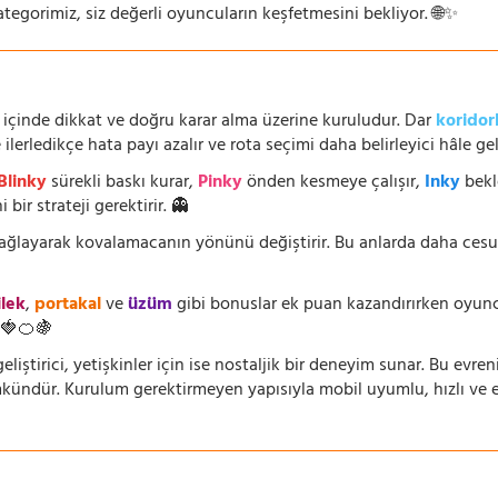
ategorimiz, siz değerli oyuncuların keşfetmesini bekliyor. 🌐✨
 içinde dikkat ve doğru karar alma üzerine kuruludur. Dar
koridor
lerledikçe hata payı azalır ve rota seçimi daha belirleyici hâle geli
Blinky
sürekli baskı kurar,
Pinky
önden kesmeye çalışır,
Inky
bekl
 bir strateji gerektirir. 👻
 sağlayarak kovalamacanın yönünü değiştirir. Bu anlarda daha ces
ilek
,
portakal
ve
üzüm
gibi bonuslar ek puan kazandırırken oyuncu
🍓🍊🍇
eliştirici, yetişkinler için ise nostaljik bir deneyim sunar. Bu evren
dür. Kurulum gerektirmeyen yapısıyla mobil uyumlu, hızlı ve erişi