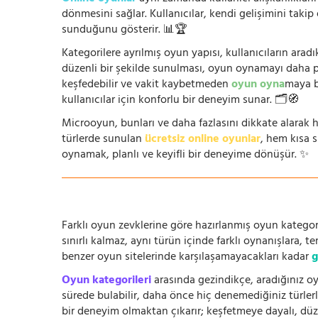
dönmesini sağlar. Kullanıcılar, kendi gelişimini takip
sunduğunu gösterir. 📊🏆
Kategorilere ayrılmış oyun yapısı, kullanıcıların arad
düzenli bir şekilde sunulması, oyun oynamayı daha prat
keşfedebilir ve vakit kaybetmeden
oyun oyna
maya b
kullanıcılar için konforlu bir deneyim sunar. 🗂️🧭
Microoyun, bunları ve daha fazlasını dikkate alarak h
türlerde sunulan
ücretsiz online oyunlar
, hem kısa 
oynamak, planlı ve keyifli bir deneyime dönüşür. ✨
Farklı oyun zevklerine göre hazırlanmış oyun kategori
sınırlı kalmaz, aynı türün içinde farklı oynanışlara, 
benzer oyun sitelerinde karşılaşamayacakları kadar
g
Oyun kategorileri
arasında gezindikçe, aradığınız oy
sürede bulabilir, daha önce hiç denemediğiniz türlerle
bir deneyim olmaktan çıkarır; keşfetmeye dayalı, düze