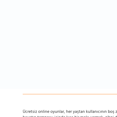
Ücretsiz online oyunlar, her yaştan kullanıcının boş za