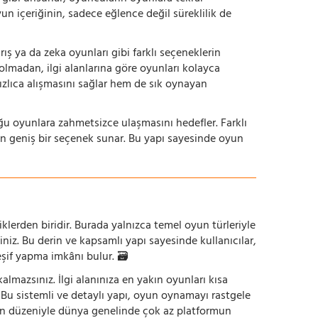
yun içeriğinin, sadece eğlence değil süreklilik de
ış ya da zeka oyunları gibi farklı seçeneklerin
bolmadan, ilgi alanlarına göre oyunları kolayca
hızlıca alışmasını sağlar hem de sık oynayan
uğu oyunlara zahmetsizce ulaşmasını hedefler. Farklı
in geniş bir seçenek sunar. Bu yapı sayesinde oyun
iklerden biridir. Burada yalnızca temel oyun türleriyle
iniz. Bu derin ve kapsamlı yapı sayesinde kullanıcılar,
eşif yapma imkânı bulur. 🗃️
mazsınız. İlgi alanınıza en yakın oyunları kısa
z. Bu sistemli ve detaylı yapı, oyun oynamayı rastgele
un düzeniyle dünya genelinde çok az platformun