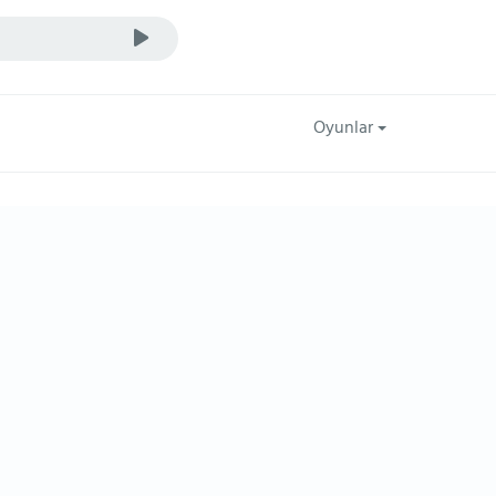
Oyunlar