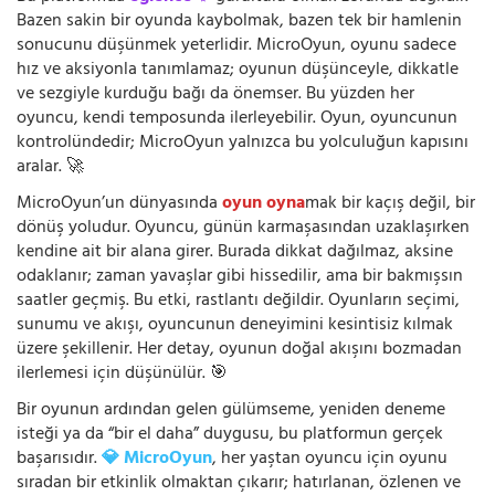
Bazen sakin bir oyunda kaybolmak, bazen tek bir hamlenin
sonucunu düşünmek yeterlidir. MicroOyun, oyunu sadece
hız ve aksiyonla tanımlamaz; oyunun düşünceyle, dikkatle
ve sezgiyle kurduğu bağı da önemser. Bu yüzden her
oyuncu, kendi temposunda ilerleyebilir. Oyun, oyuncunun
kontrolündedir; MicroOyun yalnızca bu yolculuğun kapısını
aralar. 🚀
MicroOyun’un dünyasında
oyun oyna
mak bir kaçış değil, bir
dönüş yoludur. Oyuncu, günün karmaşasından uzaklaşırken
kendine ait bir alana girer. Burada dikkat dağılmaz, aksine
odaklanır; zaman yavaşlar gibi hissedilir, ama bir bakmışsın
saatler geçmiş. Bu etki, rastlantı değildir. Oyunların seçimi,
sunumu ve akışı, oyuncunun deneyimini kesintisiz kılmak
üzere şekillenir. Her detay, oyunun doğal akışını bozmadan
ilerlemesi için düşünülür. 🎯
Bir oyunun ardından gelen gülümseme, yeniden deneme
isteği ya da “bir el daha” duygusu, bu platformun gerçek
başarısıdır.
💎 MicroOyun
, her yaştan oyuncu için oyunu
sıradan bir etkinlik olmaktan çıkarır; hatırlanan, özlenen ve