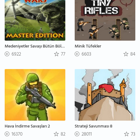
Medeniyetler Savaşı Bütün Bölümler
Minik Tüfekler
6922
77
6603
84
Hava İndirme Savaşları 2
Strateji Savunması 8
16370
82
28011
73