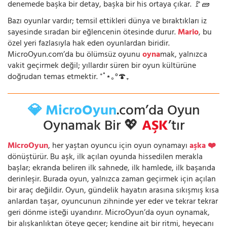
denemede başka bir detay, başka bir his ortaya çıkar. 🚩🧱
Bazı oyunlar vardır; temsil ettikleri dünya ve bıraktıkları iz
sayesinde sıradan bir eğlencenin ötesinde durur.
Mario
, bu
özel yeri fazlasıyla hak eden oyunlardan biridir.
MicroOyun.com’da bu ölümsüz oyunu
oyna
mak, yalnızca
vakit geçirmek değil; yıllardır süren bir oyun kültürüne
doğrudan temas etmektir. ⁺˚⋆｡°🍄₊
💎 MicroOyun
.com’da Oyun
Oynamak Bir 💖
AŞK
’tır
MicroOyun
, her yaştan oyuncu için oyun oynamayı
aşka ❤️
dönüştürür. Bu aşk, ilk açılan oyunda hissedilen merakla
başlar; ekranda beliren ilk sahnede, ilk hamlede, ilk başarıda
derinleşir. Burada oyun, yalnızca zaman geçirmek için açılan
bir araç değildir. Oyun, gündelik hayatın arasına sıkışmış kısa
anlardan taşar, oyuncunun zihninde yer eder ve tekrar tekrar
geri dönme isteği uyandırır. MicroOyun’da oyun oynamak,
bir alışkanlıktan öteye geçer; kendine ait bir ritmi, heyecanı