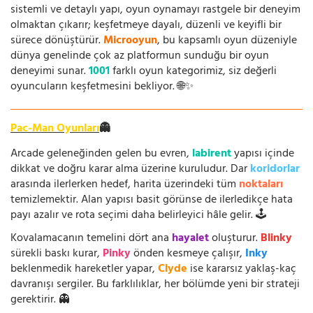
sistemli ve detaylı yapı, oyun oynamayı rastgele bir deneyim
olmaktan çıkarır; keşfetmeye dayalı, düzenli ve keyifli bir
sürece dönüştürür.
Microoyun
, bu kapsamlı oyun düzeniyle
dünya genelinde çok az platformun sunduğu bir oyun
deneyimi sunar.
1001
farklı oyun kategorimiz, siz değerli
oyuncuların keşfetmesini bekliyor. 🌐✨
Pac-Man Oyunları
👻
Arcade geleneğinden gelen bu evren,
labirent
yapısı içinde
dikkat ve doğru karar alma üzerine kuruludur. Dar
koridorlar
arasında ilerlerken hedef, harita üzerindeki tüm
noktaları
temizlemektir. Alan yapısı basit görünse de ilerledikçe hata
payı azalır ve rota seçimi daha belirleyici hâle gelir. 🕹️
Kovalamacanın temelini dört ana
hayalet
oluşturur.
Blinky
sürekli baskı kurar,
Pinky
önden kesmeye çalışır,
Inky
beklenmedik hareketler yapar,
Clyde
ise kararsız yaklaş-kaç
davranışı sergiler. Bu farklılıklar, her bölümde yeni bir strateji
gerektirir. 👻