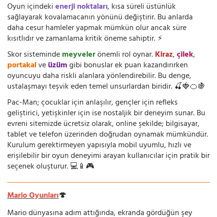
Oyun içindeki
enerji noktaları
, kısa süreli üstünlük
sağlayarak kovalamacanın yönünü değiştirir. Bu anlarda
daha cesur hamleler yapmak mümkün olur ancak süre
kısıtlıdır ve zamanlama kritik öneme sahiptir. ⚡
Skor sisteminde
meyveler
önemli rol oynar.
Kiraz
,
çilek
,
portakal
ve
üzüm
gibi bonuslar ek puan kazandırırken
oyuncuyu daha riskli alanlara yönlendirebilir. Bu denge,
ustalaşmayı teşvik eden temel unsurlardan biridir. 🍒🍓🍊🍇
Pac-Man; çocuklar için anlaşılır, gençler için refleks
geliştirici, yetişkinler için ise nostaljik bir deneyim sunar. Bu
evreni sitemizde ücretsiz olarak, online şekilde; bilgisayar,
tablet ve telefon üzerinden doğrudan oynamak mümkündür.
Kurulum gerektirmeyen yapısıyla mobil uyumlu, hızlı ve
erişilebilir bir oyun deneyimi arayan kullanıcılar için pratik bir
seçenek oluşturur. 💻📱🎮
Mario Oyunları
🍄
Mario dünyasına adım attığında, ekranda gördüğün şey