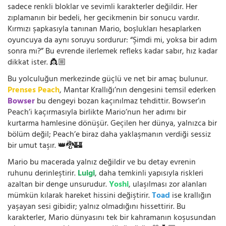
sadece renkli bloklar ve sevimli karakterler değildir. Her
zıplamanın bir bedeli, her gecikmenin bir sonucu vardır.
Kırmızı şapkasıyla tanınan Mario, boşlukları hesaplarken
oyuncuya da aynı soruyu sordurur: “Şimdi mi, yoksa bir adım
sonra mı?” Bu evrende ilerlemek refleks kadar sabır, hız kadar
dikkat ister. 👸🏼
Bu yolculuğun merkezinde güçlü ve net bir amaç bulunur.
Prenses Peach
, Mantar Krallığı’nın dengesini temsil ederken
Bowser
bu dengeyi bozan kaçınılmaz tehdittir. Bowser’ın
Peach’i kaçırmasıyla birlikte Mario’nun her adımı bir
kurtarma hamlesine dönüşür. Geçilen her dünya, yalnızca bir
bölüm değil; Peach’e biraz daha yaklaşmanın verdiği sessiz
bir umut taşır. 👑🐉🏰
Mario bu macerada yalnız değildir ve bu detay evrenin
ruhunu derinleştirir.
Luigi
, daha temkinli yapısıyla riskleri
azaltan bir denge unsurudur.
Yoshi
, ulaşılması zor alanları
mümkün kılarak hareket hissini değiştirir.
Toad
ise krallığın
yaşayan sesi gibidir; yalnız olmadığını hissettirir. Bu
karakterler, Mario dünyasını tek bir kahramanın koşusundan