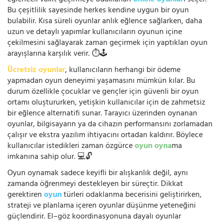
eğlenceli vakit geçirmeye odaklanan
online oyunlar
ı seçer.
Bu çeşitlilik sayesinde herkes kendine uygun bir oyun
bulabilir. Kısa süreli oyunlar anlık eğlence sağlarken, daha
uzun ve detaylı yapımlar kullanıcıların oyunun içine
çekilmesini sağlayarak zaman geçirmek için yaptıkları oyun
arayışlarına karşılık verir. ⏱️🕹️
Ücretsiz oyunlar
, kullanıcıların herhangi bir ödeme
yapmadan oyun deneyimi yaşamasını mümkün kılar. Bu
durum özellikle çocuklar ve gençler için güvenli bir oyun
ortamı oluştururken, yetişkin kullanıcılar için de zahmetsiz
bir eğlence alternatifi sunar. Tarayıcı üzerinden oynanan
oyunlar, bilgisayarın ya da cihazın performansını zorlamadan
çalışır ve ekstra yazılım ihtiyacını ortadan kaldırır. Böylece
kullanıcılar istedikleri zaman özgürce
oyun oyna
ma
imkanına sahip olur. 💻🔓
Oyun oynamak sadece keyifli bir alışkanlık değil, aynı
zamanda öğrenmeyi destekleyen bir süreçtir. Dikkat
gerektiren
oyun
türleri odaklanma becerisini geliştirirken,
strateji ve planlama içeren oyunlar düşünme yeteneğini
güçlendirir. El–göz koordinasyonuna dayalı oyunlar