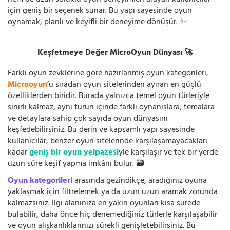
hem de uzun soluklu oyun deneyimleri arayan kullanıcılar
için geniş bir seçenek sunar. Bu yapı sayesinde oyun
oynamak, planlı ve keyifli bir deneyime dönüşür. ✨
Keşfetmeye Değer MicroOyun Dünyası 🚀
Farklı oyun zevklerine göre hazırlanmış oyun kategorileri,
Microoyun
’u sıradan oyun sitelerinden ayıran en güçlü
özelliklerden biridir. Burada yalnızca temel oyun türleriyle
sınırlı kalmaz, aynı türün içinde farklı oynanışlara, temalara
ve detaylara sahip çok sayıda oyun dünyasını
keşfedebilirsiniz. Bu derin ve kapsamlı yapı sayesinde
kullanıcılar, benzer oyun sitelerinde karşılaşamayacakları
kadar
geniş bir oyun yelpazesi
yle karşılaşır ve tek bir yerde
uzun süre keşif yapma imkânı bulur. 🗃️
Oyun kategorileri
arasında gezindikçe, aradığınız oyuna
yaklaşmak için filtrelemek ya da uzun uzun aramak zorunda
kalmazsınız. İlgi alanınıza en yakın oyunları kısa sürede
bulabilir, daha önce hiç denemediğiniz türlerle karşılaşabilir
ve oyun alışkanlıklarınızı sürekli genişletebilirsiniz. Bu