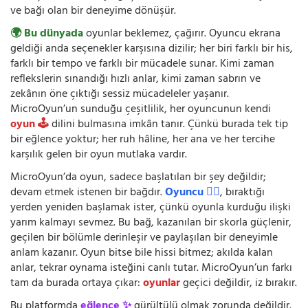
ve bağı olan bir deneyime dönüşür.
🌍 Bu dünyada
oyunlar beklemez, çağırır. Oyuncu ekrana
geldiği anda seçenekler karşısına dizilir; her biri farklı bir his,
farklı bir tempo ve farklı bir mücadele sunar. Kimi zaman
reflekslerin sınandığı hızlı anlar, kimi zaman sabrın ve
zekânın öne çıktığı sessiz mücadeleler yaşanır.
MicroOyun’un sunduğu çeşitlilik, her oyuncunun kendi
oyun 🕹️
dilini bulmasına imkân tanır. Çünkü burada tek tip
bir eğlence yoktur; her ruh hâline, her ana ve her tercihe
karşılık gelen bir oyun mutlaka vardır.
MicroOyun’da oyun, sadece başlatılan bir şey değildir;
devam etmek istenen bir bağdır.
Oyuncu 🧍‍♂️
, bıraktığı
yerden yeniden başlamak ister, çünkü oyunla kurduğu ilişki
yarım kalmayı sevmez. Bu bağ, kazanılan bir skorla güçlenir,
geçilen bir bölümle derinleşir ve paylaşılan bir deneyimle
anlam kazanır. Oyun bitse bile hissi bitmez; akılda kalan
anlar, tekrar oynama isteğini canlı tutar. MicroOyun’un farkı
tam da burada ortaya çıkar:
oyunlar
geçici değildir, iz bırakır.
Bu platformda
eğlence ✨
gürültülü olmak zorunda değildir.