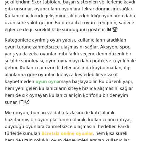
şekillendirir. Skor tabloları, başarı sistemleri ve ilerleme kaydı
gibi unsurlar, oyuncuların oyunlara tekrar dönmesini sağlar.
Kullanıcılar, kendi gelişimini takip edebildiği oyunlarda daha
uzun süre vakit geçirir. Bu da kaliteli oyun içeriğinin, sadece
eğlence değil süreklilik de sunduğunu gösterir. 📊🏆
Kategorilere ayrılmış oyun yapısı, kullanıcıların aradıkları
oyun türüne zahmetsizce ulaşmasını sağlar. Aksiyon, spor,
yarış ya da zeka oyunları gibi farklı seçeneklerin düzenli bir
şekilde sunulması, oyun oynamayı daha pratik ve keyifli hale
getirir. Kullanıcılar uzun listeler arasında kaybolmadan, ilgi
alanlarına göre oyunları kolayca keşfedebilir ve vakit
kaybetmeden
oyun oyna
maya başlayabilir. Bu düzenli yapı,
hem yeni gelen kullanıcıların siteye hızlıca alışmasını sağlar
hem de sık oynayan kullanıcılar için konforlu bir deneyim
sunar. 🗂️🧭
Microoyun, bunları ve daha fazlasını dikkate alarak
hazırlanmış bir oyun platformu olarak, kullanıcıların ihtiyaç
duyduğu oyunlara zahmetsizce ulaşmasını hedefler. Farklı
türlerde sunulan
ücretsiz online oyunlar
, hem kısa süreli