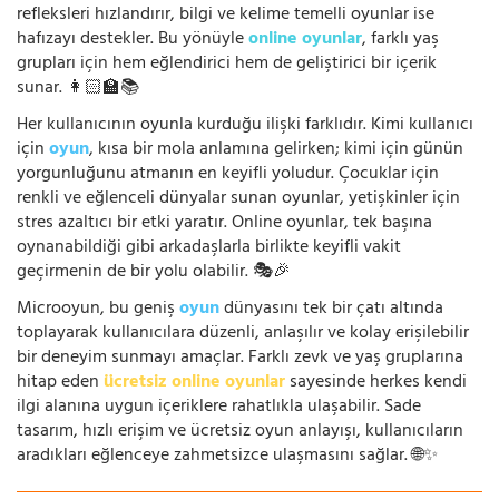
refleksleri hızlandırır, bilgi ve kelime temelli oyunlar ise
hafızayı destekler. Bu yönüyle
online oyunlar
, farklı yaş
grupları için hem eğlendirici hem de geliştirici bir içerik
sunar. 👩🏻‍🏫📚
Her kullanıcının oyunla kurduğu ilişki farklıdır. Kimi kullanıcı
için
oyun
, kısa bir mola anlamına gelirken; kimi için günün
yorgunluğunu atmanın en keyifli yoludur. Çocuklar için
renkli ve eğlenceli dünyalar sunan oyunlar, yetişkinler için
stres azaltıcı bir etki yaratır. Online oyunlar, tek başına
oynanabildiği gibi arkadaşlarla birlikte keyifli vakit
geçirmenin de bir yolu olabilir. 🎭🎉
Microoyun, bu geniş
oyun
dünyasını tek bir çatı altında
toplayarak kullanıcılara düzenli, anlaşılır ve kolay erişilebilir
bir deneyim sunmayı amaçlar. Farklı zevk ve yaş gruplarına
hitap eden
ücretsiz online oyunlar
sayesinde herkes kendi
ilgi alanına uygun içeriklere rahatlıkla ulaşabilir. Sade
tasarım, hızlı erişim ve ücretsiz oyun anlayışı, kullanıcıların
aradıkları eğlenceye zahmetsizce ulaşmasını sağlar. 🌐✨