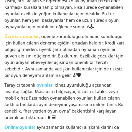
kısmı, hızlı açılan ve öğrenmesi kolay oyunları tercih eder.
Karmaşık kurallara sahip olmayan, kısa sürede oynanabilen
oyunlar özellikle yoğun kullanıcılar için idealdir. Bu tür
oyunlar, hem yeni başlayanlar hem de uzun süredir oyun
oynayanlar için pratik bir eğlence sunar. ⚡🕹️
Ücretsiz oyunlar
, ödeme zorunluluğu olmadan sunulduğu
için kullanıcıların deneme eşiğini ortadan kaldırır. Kredi kartı
bilgisi girmeden, üyelik şartı olmadan oynanan oyunlar
güven algısını güçlendirir. Bu durum, özellikle çocuklar için
oyun arayan ebeveynler açısından önemli bir tercih
sebebidir. Aynı zamanda yetişkin kullanıcılar için de risksiz
bir oyun deneyimi anlamına gelir. 🔓🛡️
Tarayıcı tabanlı
oyunlar
, cihaz uyumluluğu açısından
avantaj sağlar. Masaüstü bilgisayar, dizüstü, tablet veya
mobil cihaz üzerinden oynanabilen oyunlar, kullanıcıların
farklı ortamlarda aynı deneyimi yaşamasına imkân tanır. Bu
esneklik, “her yerden oyun oyna” beklentisini karşılayan
önemli bir faktördür. 📱💻
Online oyunlar
aynı zamanda kullanıcı alışkanlıklarını da