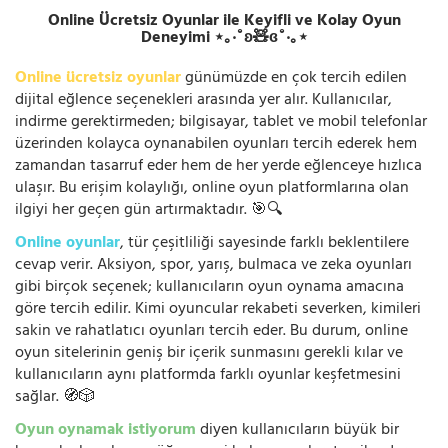
Online Ücretsiz Oyunlar ile Keyifli ve Kolay Oyun
Deneyimi ⋆｡‧˚ʚ🧸ɞ˚‧｡⋆
Online ücretsiz oyunlar
günümüzde en çok tercih edilen
dijital eğlence seçenekleri arasında yer alır. Kullanıcılar,
indirme gerektirmeden; bilgisayar, tablet ve mobil telefonlar
üzerinden kolayca oynanabilen oyunları tercih ederek hem
zamandan tasarruf eder hem de her yerde eğlenceye hızlıca
ulaşır. Bu erişim kolaylığı, online oyun platformlarına olan
ilgiyi her geçen gün artırmaktadır. 🎯🔍
Online oyunlar
, tür çeşitliliği sayesinde farklı beklentilere
cevap verir. Aksiyon, spor, yarış, bulmaca ve zeka oyunları
gibi birçok seçenek; kullanıcıların oyun oynama amacına
göre tercih edilir. Kimi oyuncular rekabeti severken, kimileri
sakin ve rahatlatıcı oyunları tercih eder. Bu durum, online
oyun sitelerinin geniş bir içerik sunmasını gerekli kılar ve
kullanıcıların aynı platformda farklı oyunlar keşfetmesini
sağlar. 🧭🎲
Oyun oynamak istiyorum
diyen kullanıcıların büyük bir