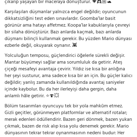
çıkarıp yaşayan bir maceraya dönüştürür. 💗👸🏼🐢
Karşılaşılan düşmanlar yalnızca engel değildir; oyuncunun
dikkatsizliğini test eden sınavlardır. Goomba’lar basit
görünür ama hatayı affetmez. Koopa’lar kabuklarıyla çevreyi
bir silaha dönüştürür. Bazı anlarda kaçmak, bazı anlarda
düşmanı bilinçli kullanmak gerekir. Bu yüzden Mario dünyası
ezberle değil, okuyarak oynanır. 👾
Yolculuğun temposu, güçlendirici öğelerle sürekli değişir.
Mantar büyümeyi sağlar ama sorumluluk da getirir. Ateş
çiçeği mesafeyi avantaja çevirir. Yıldız ise kısa bir anlığına
her şeyi susturur, ama sadece kısa bir an için. Bu güçler kalıcı
değildir; yanlış zamanda kullanıldığında avantaj saniyeler
içinde kaybolur. Bu da her ilerleyişi daha gergin, daha
anlamlı hâle getirir. ⭐🍄💥
Bölüm tasarımları oyuncuyu tek bir yola mahkûm etmez.
Gizli geçitler, görünmeyen platformlar ve alternatif rotalar;
merak edenleri ödüllendirir. Bazen geri dönmek, bazen yukarı
çıkmak, bazen de risk alıp kısa yolu denemek gerekir. Mario
dünyasının tekrar tekrar oynanmasının nedeni budur: Her