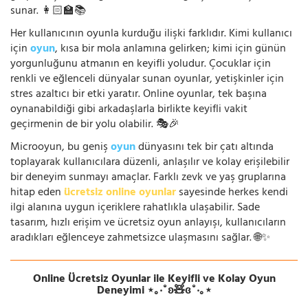
sunar. 👩🏻‍🏫📚
Her kullanıcının oyunla kurduğu ilişki farklıdır. Kimi kullanıcı
için
oyun
, kısa bir mola anlamına gelirken; kimi için günün
yorgunluğunu atmanın en keyifli yoludur. Çocuklar için
renkli ve eğlenceli dünyalar sunan oyunlar, yetişkinler için
stres azaltıcı bir etki yaratır. Online oyunlar, tek başına
oynanabildiği gibi arkadaşlarla birlikte keyifli vakit
geçirmenin de bir yolu olabilir. 🎭🎉
Microoyun, bu geniş
oyun
dünyasını tek bir çatı altında
toplayarak kullanıcılara düzenli, anlaşılır ve kolay erişilebilir
bir deneyim sunmayı amaçlar. Farklı zevk ve yaş gruplarına
hitap eden
ücretsiz online oyunlar
sayesinde herkes kendi
ilgi alanına uygun içeriklere rahatlıkla ulaşabilir. Sade
tasarım, hızlı erişim ve ücretsiz oyun anlayışı, kullanıcıların
aradıkları eğlenceye zahmetsizce ulaşmasını sağlar. 🌐✨
Online Ücretsiz Oyunlar ile Keyifli ve Kolay Oyun
Deneyimi ⋆｡‧˚ʚ🧸ɞ˚‧｡⋆