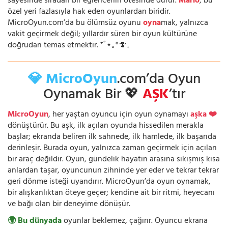
sayesinde sıradan bir eğlencenin ötesinde durur.
Mario
, bu
özel yeri fazlasıyla hak eden oyunlardan biridir.
MicroOyun.com’da bu ölümsüz oyunu
oyna
mak, yalnızca
vakit geçirmek değil; yıllardır süren bir oyun kültürüne
doğrudan temas etmektir. ⁺˚⋆｡°🍄₊
💎 MicroOyun
.com’da Oyun
Oynamak Bir 💖
AŞK
’tır
MicroOyun
, her yaştan oyuncu için oyun oynamayı
aşka ❤️
dönüştürür. Bu aşk, ilk açılan oyunda hissedilen merakla
başlar; ekranda beliren ilk sahnede, ilk hamlede, ilk başarıda
derinleşir. Burada oyun, yalnızca zaman geçirmek için açılan
bir araç değildir. Oyun, gündelik hayatın arasına sıkışmış kısa
anlardan taşar, oyuncunun zihninde yer eder ve tekrar tekrar
geri dönme isteği uyandırır. MicroOyun’da oyun oynamak,
bir alışkanlıktan öteye geçer; kendine ait bir ritmi, heyecanı
ve bağı olan bir deneyime dönüşür.
🌍 Bu dünyada
oyunlar beklemez, çağırır. Oyuncu ekrana