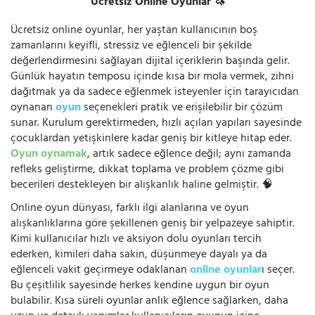
Ücretsiz Online Oyunlar 🦄
Ücretsiz online oyunlar, her yaştan kullanıcının boş
zamanlarını keyifli, stressiz ve eğlenceli bir şekilde
değerlendirmesini sağlayan dijital içeriklerin başında gelir.
Günlük hayatın temposu içinde kısa bir mola vermek, zihni
dağıtmak ya da sadece eğlenmek isteyenler için tarayıcıdan
oynanan
oyun
seçenekleri pratik ve erişilebilir bir çözüm
sunar. Kurulum gerektirmeden, hızlı açılan yapıları sayesinde
çocuklardan yetişkinlere kadar geniş bir kitleye hitap eder.
Oyun oynamak
, artık sadece eğlence değil; aynı zamanda
refleks geliştirme, dikkat toplama ve problem çözme gibi
becerileri destekleyen bir alışkanlık haline gelmiştir. 🧠
Online oyun dünyası, farklı ilgi alanlarına ve oyun
alışkanlıklarına göre şekillenen geniş bir yelpazeye sahiptir.
Kimi kullanıcılar hızlı ve aksiyon dolu oyunları tercih
ederken, kimileri daha sakin, düşünmeye dayalı ya da
eğlenceli vakit geçirmeye odaklanan
online oyunlar
ı seçer.
Bu çeşitlilik sayesinde herkes kendine uygun bir oyun
bulabilir. Kısa süreli oyunlar anlık eğlence sağlarken, daha