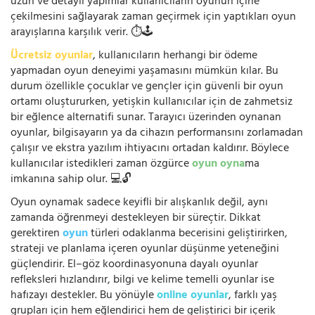
uzun ve detaylı yapımlar kullanıcıların oyunun içine
çekilmesini sağlayarak zaman geçirmek için yaptıkları oyun
arayışlarına karşılık verir. ⏱️🕹️
Ücretsiz oyunlar
, kullanıcıların herhangi bir ödeme
yapmadan oyun deneyimi yaşamasını mümkün kılar. Bu
durum özellikle çocuklar ve gençler için güvenli bir oyun
ortamı oluştururken, yetişkin kullanıcılar için de zahmetsiz
bir eğlence alternatifi sunar. Tarayıcı üzerinden oynanan
oyunlar, bilgisayarın ya da cihazın performansını zorlamadan
çalışır ve ekstra yazılım ihtiyacını ortadan kaldırır. Böylece
kullanıcılar istedikleri zaman özgürce
oyun oyna
ma
imkanına sahip olur. 💻🔓
Oyun oynamak sadece keyifli bir alışkanlık değil, aynı
zamanda öğrenmeyi destekleyen bir süreçtir. Dikkat
gerektiren
oyun
türleri odaklanma becerisini geliştirirken,
strateji ve planlama içeren oyunlar düşünme yeteneğini
güçlendirir. El–göz koordinasyonuna dayalı oyunlar
refleksleri hızlandırır, bilgi ve kelime temelli oyunlar ise
hafızayı destekler. Bu yönüyle
online oyunlar
, farklı yaş
grupları için hem eğlendirici hem de geliştirici bir içerik