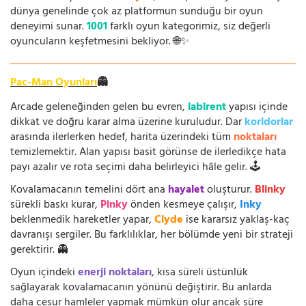
dünya genelinde çok az platformun sunduğu bir oyun
deneyimi sunar.
1001
farklı oyun kategorimiz, siz değerli
oyuncuların keşfetmesini bekliyor. 🌐✨
Pac-Man Oyunları
👻
Arcade geleneğinden gelen bu evren,
labirent
yapısı içinde
dikkat ve doğru karar alma üzerine kuruludur. Dar
koridorlar
arasında ilerlerken hedef, harita üzerindeki tüm
noktaları
temizlemektir. Alan yapısı basit görünse de ilerledikçe hata
payı azalır ve rota seçimi daha belirleyici hâle gelir. 🕹️
Kovalamacanın temelini dört ana
hayalet
oluşturur.
Blinky
sürekli baskı kurar,
Pinky
önden kesmeye çalışır,
Inky
beklenmedik hareketler yapar,
Clyde
ise kararsız yaklaş-kaç
davranışı sergiler. Bu farklılıklar, her bölümde yeni bir strateji
gerektirir. 👻
Oyun içindeki
enerji noktaları
, kısa süreli üstünlük
sağlayarak kovalamacanın yönünü değiştirir. Bu anlarda
daha cesur hamleler yapmak mümkün olur ancak süre