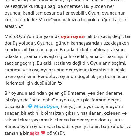
hız ve aksiyonla tanımlamaz; oyunun düşünceyle, dikkatle
ve sezgiyle kurduğu bağı da önemser. Bu yüzden her
oyuncu, kendi temposunda ilerleyebilir. Oyun, oyuncunun
kontrolündedir; MicroOyun yalnızca bu yolculuğun kapısını
aralar. 🚀
MicroOyun’un dünyasında
oyun oyna
mak bir kaçış değil, bir
dönüş yoludur. Oyuncu, günün karmaşasından uzaklaşırken
kendine ait bir alana girer. Burada dikkat dağılmaz, aksine
odaklanır; zaman yavaşlar gibi hissedilir, ama bir bakmışsın
saatler geçmiş. Bu etki, rastlantı değildir. Oyunların seçimi,
sunumu ve akışı, oyuncunun deneyimini kesintisiz kılmak
üzere şekillenir. Her detay, oyunun doğal akışını bozmadan
ilerlemesi için düşünülür. 🎯
Bir oyunun ardından gelen gülümseme, yeniden deneme
isteği ya da “bir el daha” duygusu, bu platformun gerçek
başarısıdır.
💎 MicroOyun
, her yaştan oyuncu için oyunu
sıradan bir etkinlik olmaktan çıkarır; hatırlanan, özlenen ve
tekrar tekrar yaşanmak istenen bir deneyime dönüştürür.
Burada oyun oynanmaz; burada oyun yaşanır, bağ kurulur ve
zamanla bir
aşka 💖
dönüşür.