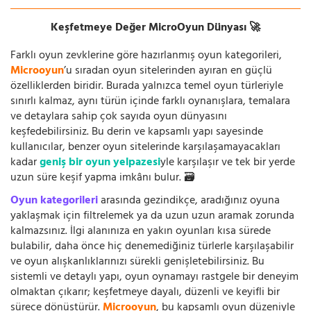
Keşfetmeye Değer MicroOyun Dünyası 🚀
Farklı oyun zevklerine göre hazırlanmış oyun kategorileri,
Microoyun
’u sıradan oyun sitelerinden ayıran en güçlü
özelliklerden biridir. Burada yalnızca temel oyun türleriyle
sınırlı kalmaz, aynı türün içinde farklı oynanışlara, temalara
ve detaylara sahip çok sayıda oyun dünyasını
keşfedebilirsiniz. Bu derin ve kapsamlı yapı sayesinde
kullanıcılar, benzer oyun sitelerinde karşılaşamayacakları
kadar
geniş bir oyun yelpazesi
yle karşılaşır ve tek bir yerde
uzun süre keşif yapma imkânı bulur. 🗃️
Oyun kategorileri
arasında gezindikçe, aradığınız oyuna
yaklaşmak için filtrelemek ya da uzun uzun aramak zorunda
kalmazsınız. İlgi alanınıza en yakın oyunları kısa sürede
bulabilir, daha önce hiç denemediğiniz türlerle karşılaşabilir
ve oyun alışkanlıklarınızı sürekli genişletebilirsiniz. Bu
sistemli ve detaylı yapı, oyun oynamayı rastgele bir deneyim
olmaktan çıkarır; keşfetmeye dayalı, düzenli ve keyifli bir
sürece dönüştürür.
Microoyun
, bu kapsamlı oyun düzeniyle