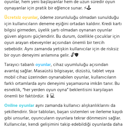
oyunlar, hem yeni başlayanlar hem de uzun süredir oyun
oynayanlar için pratik bir eğlence sunar. ⚡🕹️
Ücretsiz oyunlar
, ödeme zorunluluğu olmadan sunulduğu
için kullanıcıların deneme eşiğini ortadan kaldırır. Kredi kartı
bilgisi girmeden, üyelik şartı olmadan oynanan oyunlar
güven algısını güçlendirir. Bu durum, özellikle çocuklar için
oyun arayan ebeveynler açısından önemli bir tercih
sebebidir. Aynı zamanda yetişkin kullanıcılar için de risksiz
bir oyun deneyimi anlamına gelir. 🔓🛡️
Tarayıcı tabanlı
oyunlar
, cihaz uyumluluğu açısından
avantaj sağlar. Masaüstü bilgisayar, dizüstü, tablet veya
mobil cihaz üzerinden oynanabilen oyunlar, kullanıcıların
farklı ortamlarda aynı deneyimi yaşamasına imkân tanır. Bu
esneklik, “her yerden oyun oyna” beklentisini karşılayan
önemli bir faktördür. 📱💻
Online oyunlar
aynı zamanda kullanıcı alışkanlıklarını da
şekillendirir. Skor tabloları, başarı sistemleri ve ilerleme kaydı
gibi unsurlar, oyuncuların oyunlara tekrar dönmesini sağlar.
Kullanıcılar, kendi gelişimini takip edebildiği oyunlarda daha