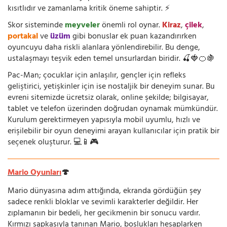
kısıtlıdır ve zamanlama kritik öneme sahiptir. ⚡
Skor sisteminde
meyveler
önemli rol oynar.
Kiraz
,
çilek
,
portakal
ve
üzüm
gibi bonuslar ek puan kazandırırken
oyuncuyu daha riskli alanlara yönlendirebilir. Bu denge,
ustalaşmayı teşvik eden temel unsurlardan biridir. 🍒🍓🍊🍇
Pac-Man; çocuklar için anlaşılır, gençler için refleks
geliştirici, yetişkinler için ise nostaljik bir deneyim sunar. Bu
evreni sitemizde ücretsiz olarak, online şekilde; bilgisayar,
tablet ve telefon üzerinden doğrudan oynamak mümkündür.
Kurulum gerektirmeyen yapısıyla mobil uyumlu, hızlı ve
erişilebilir bir oyun deneyimi arayan kullanıcılar için pratik bir
seçenek oluşturur. 💻📱🎮
Mario Oyunları
🍄
Mario dünyasına adım attığında, ekranda gördüğün şey
sadece renkli bloklar ve sevimli karakterler değildir. Her
zıplamanın bir bedeli, her gecikmenin bir sonucu vardır.
Kırmızı şapkasıyla tanınan Mario, boşlukları hesaplarken