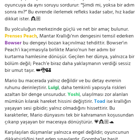
oyuncuya da aynı soruyu sordurur: “Şimdi mi, yoksa bir adım
sonra mı?” Bu evrende ilerlemek refleks kadar sabır, hız kadar
dikkat ister. 👸🏼
Bu yolculuğun merkezinde güçlü ve net bir amaç bulunur.
Prenses Peach
, Mantar Krallığı’nın dengesini temsil ederken
Bowser
bu dengeyi bozan kaçınılmaz tehdittir. Bowser’ın
Peach’i kaçırmasıyla birlikte Mario’nun her adımı bir
kurtarma hamlesine dönüşür. Geçilen her dünya, yalnızca bir
bölüm değil; Peach’e biraz daha yaklaşmanın verdiği sessiz
bir umut taşır. 👑🐉🏰
Mario bu macerada yalnız değildir ve bu detay evrenin
ruhunu derinleştirir.
Luigi
, daha temkinli yapısıyla riskleri
azaltan bir denge unsurudur.
Yoshi
, ulaşılması zor alanları
mümkün kılarak hareket hissini değiştirir.
Toad
ise krallığın
yaşayan sesi gibidir; yalnız olmadığını hissettirir. Bu
karakterler, Mario dünyasını tek bir kahramanın koşusundan
çıkarıp yaşayan bir maceraya dönüştürür. 💗👸🏼🐢
Karşılaşılan düşmanlar yalnızca engel değildir; oyuncunun
dikkatsizliğini test eden sınavlardır. Goomba’lar basit