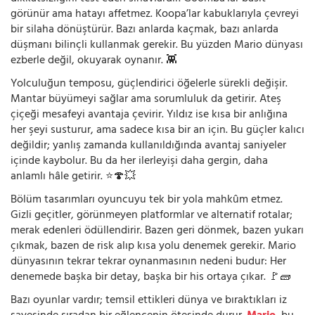
görünür ama hatayı affetmez. Koopa’lar kabuklarıyla çevreyi
bir silaha dönüştürür. Bazı anlarda kaçmak, bazı anlarda
düşmanı bilinçli kullanmak gerekir. Bu yüzden Mario dünyası
ezberle değil, okuyarak oynanır. 👾
Yolculuğun temposu, güçlendirici öğelerle sürekli değişir.
Mantar büyümeyi sağlar ama sorumluluk da getirir. Ateş
çiçeği mesafeyi avantaja çevirir. Yıldız ise kısa bir anlığına
her şeyi susturur, ama sadece kısa bir an için. Bu güçler kalıcı
değildir; yanlış zamanda kullanıldığında avantaj saniyeler
içinde kaybolur. Bu da her ilerleyişi daha gergin, daha
anlamlı hâle getirir. ⭐🍄💥
Bölüm tasarımları oyuncuyu tek bir yola mahkûm etmez.
Gizli geçitler, görünmeyen platformlar ve alternatif rotalar;
merak edenleri ödüllendirir. Bazen geri dönmek, bazen yukarı
çıkmak, bazen de risk alıp kısa yolu denemek gerekir. Mario
dünyasının tekrar tekrar oynanmasının nedeni budur: Her
denemede başka bir detay, başka bir his ortaya çıkar. 🚩🧱
Bazı oyunlar vardır; temsil ettikleri dünya ve bıraktıkları iz