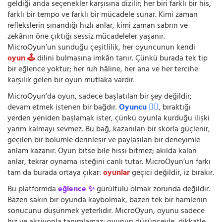
geldiği anda seçenekler karşısına dizilir; her biri farklı bir his,
farklı bir tempo ve farklı bir mücadele sunar. Kimi zaman
reflekslerin sınandığı hızlı anlar, kimi zaman sabrın ve
zekânın öne çıktığı sessiz mücadeleler yaşanır.
MicroOyun’un sunduğu çeşitlilik, her oyuncunun kendi
oyun 🕹️
dilini bulmasına imkân tanır. Çünkü burada tek tip
bir eğlence yoktur; her ruh hâline, her ana ve her tercihe
karşılık gelen bir oyun mutlaka vardır.
MicroOyun’da oyun, sadece başlatılan bir şey değildir;
devam etmek istenen bir bağdır.
Oyuncu 🧍‍♂️
, bıraktığı
yerden yeniden başlamak ister, çünkü oyunla kurduğu ilişki
yarım kalmayı sevmez. Bu bağ, kazanılan bir skorla güçlenir,
geçilen bir bölümle derinleşir ve paylaşılan bir deneyimle
anlam kazanır. Oyun bitse bile hissi bitmez; akılda kalan
anlar, tekrar oynama isteğini canlı tutar. MicroOyun’un farkı
tam da burada ortaya çıkar:
oyunlar
geçici değildir, iz bırakır.
Bu platformda
eğlence ✨
gürültülü olmak zorunda değildir.
Bazen sakin bir oyunda kaybolmak, bazen tek bir hamlenin
sonucunu düşünmek yeterlidir. MicroOyun, oyunu sadece