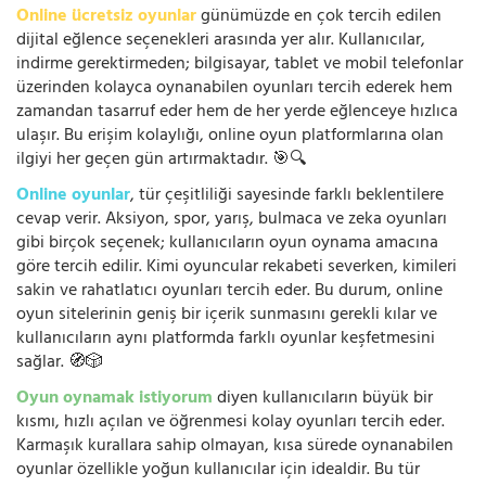
Online ücretsiz oyunlar
günümüzde en çok tercih edilen
dijital eğlence seçenekleri arasında yer alır. Kullanıcılar,
indirme gerektirmeden; bilgisayar, tablet ve mobil telefonlar
üzerinden kolayca oynanabilen oyunları tercih ederek hem
zamandan tasarruf eder hem de her yerde eğlenceye hızlıca
ulaşır. Bu erişim kolaylığı, online oyun platformlarına olan
ilgiyi her geçen gün artırmaktadır. 🎯🔍
Online oyunlar
, tür çeşitliliği sayesinde farklı beklentilere
cevap verir. Aksiyon, spor, yarış, bulmaca ve zeka oyunları
gibi birçok seçenek; kullanıcıların oyun oynama amacına
göre tercih edilir. Kimi oyuncular rekabeti severken, kimileri
sakin ve rahatlatıcı oyunları tercih eder. Bu durum, online
oyun sitelerinin geniş bir içerik sunmasını gerekli kılar ve
kullanıcıların aynı platformda farklı oyunlar keşfetmesini
sağlar. 🧭🎲
Oyun oynamak istiyorum
diyen kullanıcıların büyük bir
kısmı, hızlı açılan ve öğrenmesi kolay oyunları tercih eder.
Karmaşık kurallara sahip olmayan, kısa sürede oynanabilen
oyunlar özellikle yoğun kullanıcılar için idealdir. Bu tür