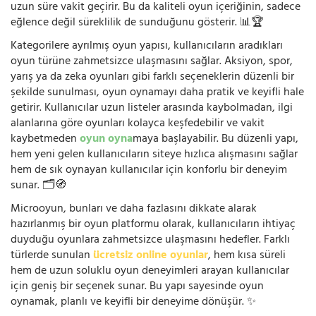
uzun süre vakit geçirir. Bu da kaliteli oyun içeriğinin, sadece
eğlence değil süreklilik de sunduğunu gösterir. 📊🏆
Kategorilere ayrılmış oyun yapısı, kullanıcıların aradıkları
oyun türüne zahmetsizce ulaşmasını sağlar. Aksiyon, spor,
yarış ya da zeka oyunları gibi farklı seçeneklerin düzenli bir
şekilde sunulması, oyun oynamayı daha pratik ve keyifli hale
getirir. Kullanıcılar uzun listeler arasında kaybolmadan, ilgi
alanlarına göre oyunları kolayca keşfedebilir ve vakit
kaybetmeden
oyun oyna
maya başlayabilir. Bu düzenli yapı,
hem yeni gelen kullanıcıların siteye hızlıca alışmasını sağlar
hem de sık oynayan kullanıcılar için konforlu bir deneyim
sunar. 🗂️🧭
Microoyun, bunları ve daha fazlasını dikkate alarak
hazırlanmış bir oyun platformu olarak, kullanıcıların ihtiyaç
duyduğu oyunlara zahmetsizce ulaşmasını hedefler. Farklı
türlerde sunulan
ücretsiz online oyunlar
, hem kısa süreli
hem de uzun soluklu oyun deneyimleri arayan kullanıcılar
için geniş bir seçenek sunar. Bu yapı sayesinde oyun
oynamak, planlı ve keyifli bir deneyime dönüşür. ✨