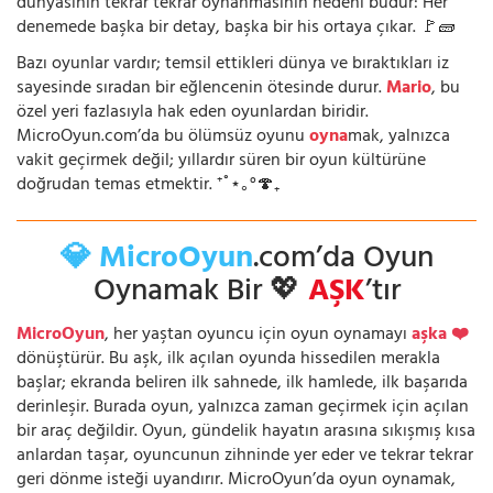
dünyasının tekrar tekrar oynanmasının nedeni budur: Her
denemede başka bir detay, başka bir his ortaya çıkar. 🚩🧱
Bazı oyunlar vardır; temsil ettikleri dünya ve bıraktıkları iz
sayesinde sıradan bir eğlencenin ötesinde durur.
Mario
, bu
özel yeri fazlasıyla hak eden oyunlardan biridir.
MicroOyun.com’da bu ölümsüz oyunu
oyna
mak, yalnızca
vakit geçirmek değil; yıllardır süren bir oyun kültürüne
doğrudan temas etmektir. ⁺˚⋆｡°🍄₊
💎 MicroOyun
.com’da Oyun
Oynamak Bir 💖
AŞK
’tır
MicroOyun
, her yaştan oyuncu için oyun oynamayı
aşka ❤️
dönüştürür. Bu aşk, ilk açılan oyunda hissedilen merakla
başlar; ekranda beliren ilk sahnede, ilk hamlede, ilk başarıda
derinleşir. Burada oyun, yalnızca zaman geçirmek için açılan
bir araç değildir. Oyun, gündelik hayatın arasına sıkışmış kısa
anlardan taşar, oyuncunun zihninde yer eder ve tekrar tekrar
geri dönme isteği uyandırır. MicroOyun’da oyun oynamak,