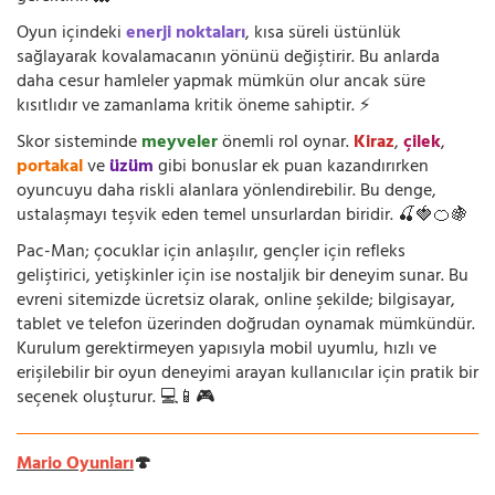
Oyun içindeki
enerji noktaları
, kısa süreli üstünlük
sağlayarak kovalamacanın yönünü değiştirir. Bu anlarda
daha cesur hamleler yapmak mümkün olur ancak süre
kısıtlıdır ve zamanlama kritik öneme sahiptir. ⚡
Skor sisteminde
meyveler
önemli rol oynar.
Kiraz
,
çilek
,
portakal
ve
üzüm
gibi bonuslar ek puan kazandırırken
oyuncuyu daha riskli alanlara yönlendirebilir. Bu denge,
ustalaşmayı teşvik eden temel unsurlardan biridir. 🍒🍓🍊🍇
Pac-Man; çocuklar için anlaşılır, gençler için refleks
geliştirici, yetişkinler için ise nostaljik bir deneyim sunar. Bu
evreni sitemizde ücretsiz olarak, online şekilde; bilgisayar,
tablet ve telefon üzerinden doğrudan oynamak mümkündür.
Kurulum gerektirmeyen yapısıyla mobil uyumlu, hızlı ve
erişilebilir bir oyun deneyimi arayan kullanıcılar için pratik bir
seçenek oluşturur. 💻📱🎮
Mario Oyunları
🍄