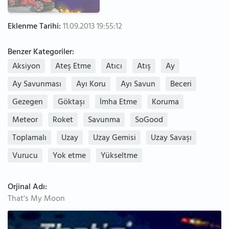
Eklenme Tarihi:
11.09.2013 19:55:12
Benzer Kategoriler:
Aksiyon
Ateş Etme
Atıcı
Atış
Ay
Ay Savunması
Ayı Koru
Ayı Savun
Beceri
Gezegen
Göktaşı
İmha Etme
Koruma
Meteor
Roket
Savunma
SoGood
Toplamalı
Uzay
Uzay Gemisi
Uzay Savaşı
Vurucu
Yok etme
Yükseltme
Orjinal Adı:
That's My Moon