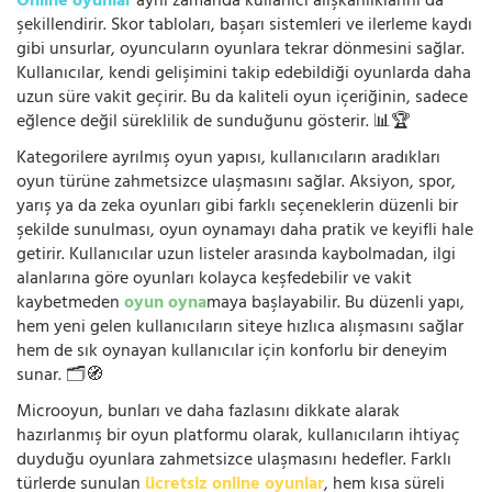
Online oyunlar
aynı zamanda kullanıcı alışkanlıklarını da
şekillendirir. Skor tabloları, başarı sistemleri ve ilerleme kaydı
gibi unsurlar, oyuncuların oyunlara tekrar dönmesini sağlar.
Kullanıcılar, kendi gelişimini takip edebildiği oyunlarda daha
uzun süre vakit geçirir. Bu da kaliteli oyun içeriğinin, sadece
eğlence değil süreklilik de sunduğunu gösterir. 📊🏆
Kategorilere ayrılmış oyun yapısı, kullanıcıların aradıkları
oyun türüne zahmetsizce ulaşmasını sağlar. Aksiyon, spor,
yarış ya da zeka oyunları gibi farklı seçeneklerin düzenli bir
şekilde sunulması, oyun oynamayı daha pratik ve keyifli hale
getirir. Kullanıcılar uzun listeler arasında kaybolmadan, ilgi
alanlarına göre oyunları kolayca keşfedebilir ve vakit
kaybetmeden
oyun oyna
maya başlayabilir. Bu düzenli yapı,
hem yeni gelen kullanıcıların siteye hızlıca alışmasını sağlar
hem de sık oynayan kullanıcılar için konforlu bir deneyim
sunar. 🗂️🧭
Microoyun, bunları ve daha fazlasını dikkate alarak
hazırlanmış bir oyun platformu olarak, kullanıcıların ihtiyaç
duyduğu oyunlara zahmetsizce ulaşmasını hedefler. Farklı
türlerde sunulan
ücretsiz online oyunlar
, hem kısa süreli