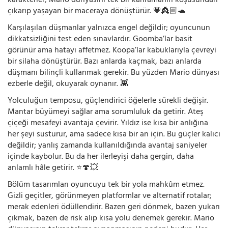
karakterler, Mario dünyasını tek bir kahramanın koşusundan
çıkarıp yaşayan bir maceraya dönüştürür. 💗👸🏼🐢
Karşılaşılan düşmanlar yalnızca engel değildir; oyuncunun
dikkatsizliğini test eden sınavlardır. Goomba’lar basit
görünür ama hatayı affetmez. Koopa’lar kabuklarıyla çevreyi
bir silaha dönüştürür. Bazı anlarda kaçmak, bazı anlarda
düşmanı bilinçli kullanmak gerekir. Bu yüzden Mario dünyası
ezberle değil, okuyarak oynanır. 👾
Yolculuğun temposu, güçlendirici öğelerle sürekli değişir.
Mantar büyümeyi sağlar ama sorumluluk da getirir. Ateş
çiçeği mesafeyi avantaja çevirir. Yıldız ise kısa bir anlığına
her şeyi susturur, ama sadece kısa bir an için. Bu güçler kalıcı
değildir; yanlış zamanda kullanıldığında avantaj saniyeler
içinde kaybolur. Bu da her ilerleyişi daha gergin, daha
anlamlı hâle getirir. ⭐🍄💥
Bölüm tasarımları oyuncuyu tek bir yola mahkûm etmez.
Gizli geçitler, görünmeyen platformlar ve alternatif rotalar;
merak edenleri ödüllendirir. Bazen geri dönmek, bazen yukarı
çıkmak, bazen de risk alıp kısa yolu denemek gerekir. Mario