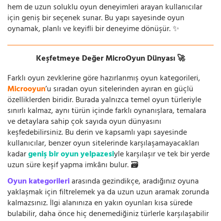
hem de uzun soluklu oyun deneyimleri arayan kullanıcılar
için geniş bir seçenek sunar. Bu yapı sayesinde oyun
oynamak, planlı ve keyifli bir deneyime dönüşür. ✨
Keşfetmeye Değer MicroOyun Dünyası 🚀
Farklı oyun zevklerine göre hazırlanmış oyun kategorileri,
Microoyun
’u sıradan oyun sitelerinden ayıran en güçlü
özelliklerden biridir. Burada yalnızca temel oyun türleriyle
sınırlı kalmaz, aynı türün içinde farklı oynanışlara, temalara
ve detaylara sahip çok sayıda oyun dünyasını
keşfedebilirsiniz. Bu derin ve kapsamlı yapı sayesinde
kullanıcılar, benzer oyun sitelerinde karşılaşamayacakları
kadar
geniş bir oyun yelpazesi
yle karşılaşır ve tek bir yerde
uzun süre keşif yapma imkânı bulur. 🗃️
Oyun kategorileri
arasında gezindikçe, aradığınız oyuna
yaklaşmak için filtrelemek ya da uzun uzun aramak zorunda
kalmazsınız. İlgi alanınıza en yakın oyunları kısa sürede
bulabilir, daha önce hiç denemediğiniz türlerle karşılaşabilir