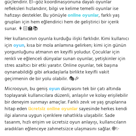
güçlendirir. El–göz koordinasyonuna dayalı oyunlar
refleksleri hızlandırır, bilgi ve kelime temelli oyunlar ise
hafızayı destekler. Bu yönüyle
online oyunlar
, farklı yaş
grupları için hem eğlendirici hem de geliştirici bir içerik
sunar. 👩🏻‍🏫📚
Her kullanıcının oyunla kurduğu ilişki farklıdır. Kimi kullanıcı
için
oyun
, kısa bir mola anlamına gelirken; kimi için günün
yorgunluğunu atmanın en keyifli yoludur. Çocuklar için
renkli ve eğlenceli dünyalar sunan oyunlar, yetişkinler için
stres azaltıcı bir etki yaratır. Online oyunlar, tek başına
oynanabildiği gibi arkadaşlarla birlikte keyifli vakit
geçirmenin de bir yolu olabilir. 🎭🎉
Microoyun, bu geniş
oyun
dünyasını tek bir çatı altında
toplayarak kullanıcılara düzenli, anlaşılır ve kolay erişilebilir
bir deneyim sunmayı amaçlar. Farklı zevk ve yaş gruplarına
hitap eden
ücretsiz online oyunlar
sayesinde herkes kendi
ilgi alanına uygun içeriklere rahatlıkla ulaşabilir. Sade
tasarım, hızlı erişim ve ücretsiz oyun anlayışı, kullanıcıların
aradıkları eğlenceye zahmetsizce ulaşmasını sağlar. 🌐✨