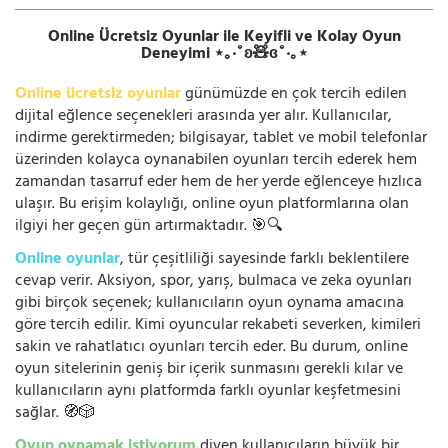
Online Ücretsiz Oyunlar ile Keyifli ve Kolay Oyun
Deneyimi ⋆｡‧˚ʚ🧸ɞ˚‧｡⋆
Online ücretsiz oyunlar
günümüzde en çok tercih edilen
dijital eğlence seçenekleri arasında yer alır. Kullanıcılar,
indirme gerektirmeden; bilgisayar, tablet ve mobil telefonlar
üzerinden kolayca oynanabilen oyunları tercih ederek hem
zamandan tasarruf eder hem de her yerde eğlenceye hızlıca
ulaşır. Bu erişim kolaylığı, online oyun platformlarına olan
ilgiyi her geçen gün artırmaktadır. 🎯🔍
Online oyunlar
, tür çeşitliliği sayesinde farklı beklentilere
cevap verir. Aksiyon, spor, yarış, bulmaca ve zeka oyunları
gibi birçok seçenek; kullanıcıların oyun oynama amacına
göre tercih edilir. Kimi oyuncular rekabeti severken, kimileri
sakin ve rahatlatıcı oyunları tercih eder. Bu durum, online
oyun sitelerinin geniş bir içerik sunmasını gerekli kılar ve
kullanıcıların aynı platformda farklı oyunlar keşfetmesini
sağlar. 🧭🎲
Oyun oynamak istiyorum
diyen kullanıcıların büyük bir