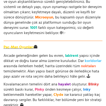
ve oyun alışkanlıklarınızı sürekli genişletebilirsiniz. Bu
sistemli ve detaylı yapı, oyun oynamayı rastgele bir deneyim
olmaktan çıkarır; keşfetmeye dayalı, düzenli ve keyifli bir
sürece dönüştürür.
Microoyun
, bu kapsamlı oyun düzeniyle
dünya genelinde çok az platformun sunduğu bir oyun
deneyimi sunar.
1001
farklı oyun kategorimiz, siz değerli
oyuncuların keşfetmesini bekliyor. 🌐✨
Pac-Man Oyunları
👻
Arcade geleneğinden gelen bu evren,
labirent
yapısı içinde
dikkat ve doğru karar alma üzerine kuruludur. Dar
koridorlar
arasında ilerlerken hedef, harita üzerindeki tüm
noktaları
temizlemektir. Alan yapısı basit görünse de ilerledikçe hata
payı azalır ve rota seçimi daha belirleyici hâle gelir. 🕹️
Kovalamacanın temelini dört ana
hayalet
oluşturur.
Blinky
sürekli baskı kurar,
Pinky
önden kesmeye çalışır,
Inky
beklenmedik hareketler yapar,
Clyde
ise kararsız yaklaş-kaç
davranışı sergiler. Bu farklılıklar, her bölümde yeni bir strateji
gerektirir. 👻