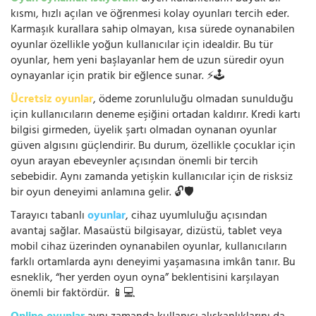
kısmı, hızlı açılan ve öğrenmesi kolay oyunları tercih eder.
Karmaşık kurallara sahip olmayan, kısa sürede oynanabilen
oyunlar özellikle yoğun kullanıcılar için idealdir. Bu tür
oyunlar, hem yeni başlayanlar hem de uzun süredir oyun
oynayanlar için pratik bir eğlence sunar. ⚡🕹️
Ücretsiz oyunlar
, ödeme zorunluluğu olmadan sunulduğu
için kullanıcıların deneme eşiğini ortadan kaldırır. Kredi kartı
bilgisi girmeden, üyelik şartı olmadan oynanan oyunlar
güven algısını güçlendirir. Bu durum, özellikle çocuklar için
oyun arayan ebeveynler açısından önemli bir tercih
sebebidir. Aynı zamanda yetişkin kullanıcılar için de risksiz
bir oyun deneyimi anlamına gelir. 🔓🛡️
Tarayıcı tabanlı
oyunlar
, cihaz uyumluluğu açısından
avantaj sağlar. Masaüstü bilgisayar, dizüstü, tablet veya
mobil cihaz üzerinden oynanabilen oyunlar, kullanıcıların
farklı ortamlarda aynı deneyimi yaşamasına imkân tanır. Bu
esneklik, “her yerden oyun oyna” beklentisini karşılayan
önemli bir faktördür. 📱💻