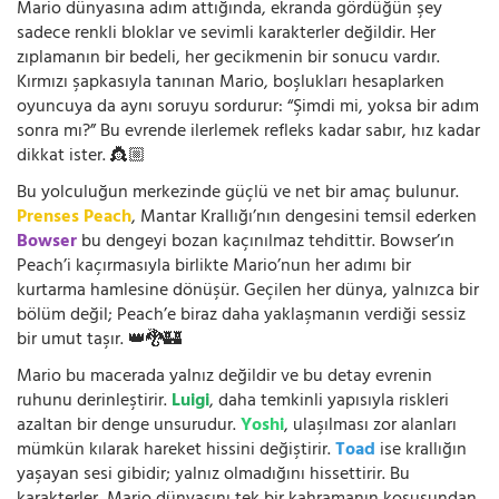
Mario dünyasına adım attığında, ekranda gördüğün şey
sadece renkli bloklar ve sevimli karakterler değildir. Her
zıplamanın bir bedeli, her gecikmenin bir sonucu vardır.
Kırmızı şapkasıyla tanınan Mario, boşlukları hesaplarken
oyuncuya da aynı soruyu sordurur: “Şimdi mi, yoksa bir adım
sonra mı?” Bu evrende ilerlemek refleks kadar sabır, hız kadar
dikkat ister. 👸🏼
Bu yolculuğun merkezinde güçlü ve net bir amaç bulunur.
Prenses Peach
, Mantar Krallığı’nın dengesini temsil ederken
Bowser
bu dengeyi bozan kaçınılmaz tehdittir. Bowser’ın
Peach’i kaçırmasıyla birlikte Mario’nun her adımı bir
kurtarma hamlesine dönüşür. Geçilen her dünya, yalnızca bir
bölüm değil; Peach’e biraz daha yaklaşmanın verdiği sessiz
bir umut taşır. 👑🐉🏰
Mario bu macerada yalnız değildir ve bu detay evrenin
ruhunu derinleştirir.
Luigi
, daha temkinli yapısıyla riskleri
azaltan bir denge unsurudur.
Yoshi
, ulaşılması zor alanları
mümkün kılarak hareket hissini değiştirir.
Toad
ise krallığın
yaşayan sesi gibidir; yalnız olmadığını hissettirir. Bu