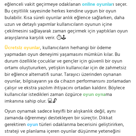
eğlenceli vakit geçirmeye odaklanan
online oyunlar
ı seçer.
Bu çeşitlilik sayesinde herkes kendine uygun bir oyun
bulabilir. Kısa süreli oyunlar anlık eğlence sağlarken, daha
uzun ve detaylı yapımlar kullanıcıların oyunun içine
çekilmesini sağlayarak zaman geçirmek için yaptıkları oyun
arayışlarına karşılık verir. ⏱️🕹️
Ücretsiz oyunlar
, kullanıcıların herhangi bir ödeme
yapmadan oyun deneyimi yaşamasını mümkün kılar. Bu
durum özellikle çocuklar ve gençler için güvenli bir oyun
ortamı oluştururken, yetişkin kullanıcılar için de zahmetsiz
bir eğlence alternatifi sunar. Tarayıcı üzerinden oynanan
oyunlar, bilgisayarın ya da cihazın performansını zorlamadan
çalışır ve ekstra yazılım ihtiyacını ortadan kaldırır. Böylece
kullanıcılar istedikleri zaman özgürce
oyun oyna
ma
imkanına sahip olur. 💻🔓
Oyun oynamak sadece keyifli bir alışkanlık değil, aynı
zamanda öğrenmeyi destekleyen bir süreçtir. Dikkat
gerektiren
oyun
türleri odaklanma becerisini geliştirirken,
strateji ve planlama içeren oyunlar düşünme yeteneğini