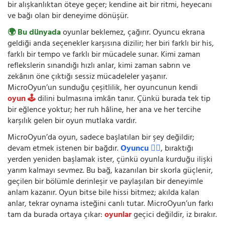
bir alışkanlıktan öteye geçer; kendine ait bir ritmi, heyecanı
ve bağı olan bir deneyime dönüşür.
🌍 Bu dünyada
oyunlar beklemez, çağırır. Oyuncu ekrana
geldiği anda seçenekler karşısına dizilir; her biri farklı bir his,
farklı bir tempo ve farklı bir mücadele sunar. Kimi zaman
reflekslerin sınandığı hızlı anlar, kimi zaman sabrın ve
zekânın öne çıktığı sessiz mücadeleler yaşanır.
MicroOyun’un sunduğu çeşitlilik, her oyuncunun kendi
oyun 🕹️
dilini bulmasına imkân tanır. Çünkü burada tek tip
bir eğlence yoktur; her ruh hâline, her ana ve her tercihe
karşılık gelen bir oyun mutlaka vardır.
MicroOyun’da oyun, sadece başlatılan bir şey değildir;
devam etmek istenen bir bağdır.
Oyuncu 🧍‍♂️
, bıraktığı
yerden yeniden başlamak ister, çünkü oyunla kurduğu ilişki
yarım kalmayı sevmez. Bu bağ, kazanılan bir skorla güçlenir,
geçilen bir bölümle derinleşir ve paylaşılan bir deneyimle
anlam kazanır. Oyun bitse bile hissi bitmez; akılda kalan
anlar, tekrar oynama isteğini canlı tutar. MicroOyun’un farkı
tam da burada ortaya çıkar:
oyunlar
geçici değildir, iz bırakır.