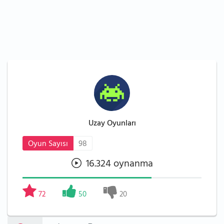
Uzay Oyunları
Oyun Sayısı
98
16.324 oynanma
72
50
20