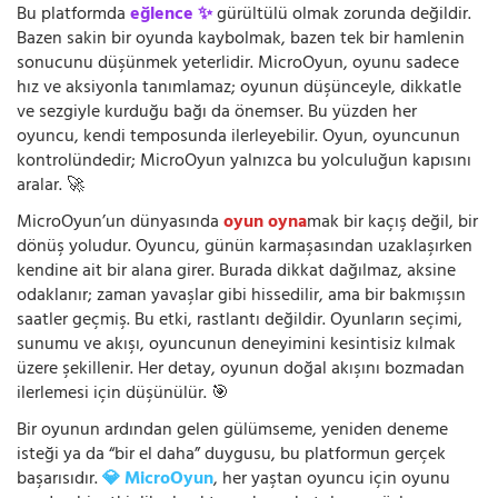
Bu platformda
eğlence ✨
gürültülü olmak zorunda değildir.
Bazen sakin bir oyunda kaybolmak, bazen tek bir hamlenin
sonucunu düşünmek yeterlidir. MicroOyun, oyunu sadece
hız ve aksiyonla tanımlamaz; oyunun düşünceyle, dikkatle
ve sezgiyle kurduğu bağı da önemser. Bu yüzden her
oyuncu, kendi temposunda ilerleyebilir. Oyun, oyuncunun
kontrolündedir; MicroOyun yalnızca bu yolculuğun kapısını
aralar. 🚀
MicroOyun’un dünyasında
oyun oyna
mak bir kaçış değil, bir
dönüş yoludur. Oyuncu, günün karmaşasından uzaklaşırken
kendine ait bir alana girer. Burada dikkat dağılmaz, aksine
odaklanır; zaman yavaşlar gibi hissedilir, ama bir bakmışsın
saatler geçmiş. Bu etki, rastlantı değildir. Oyunların seçimi,
sunumu ve akışı, oyuncunun deneyimini kesintisiz kılmak
üzere şekillenir. Her detay, oyunun doğal akışını bozmadan
ilerlemesi için düşünülür. 🎯
Bir oyunun ardından gelen gülümseme, yeniden deneme
isteği ya da “bir el daha” duygusu, bu platformun gerçek
başarısıdır.
💎 MicroOyun
, her yaştan oyuncu için oyunu