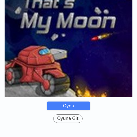
Oyna
Oyuna Git