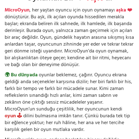
MicroOyun
, her yaştan oyuncu için oyun oynamayı
aşka ❤️
dönüştürür. Bu aşk, ilk açılan oyunda hissedilen merakla
başlar; ekranda beliren ilk sahnede, ilk hamlede, ilk başarıda
derinleşir. Burada oyun, yalnızca zaman geçirmek için açılan
bir araç değildir. Oyun, gündelik hayatın arasına sıkışmış kısa
anlardan taşar, oyuncunun zihninde yer eder ve tekrar tekrar
geri dönme isteği uyandırır. MicroOyun’da oyun oynamak,
bir alışkanlıktan öteye geçer; kendine ait bir ritmi, heyecanı
ve bağı olan bir deneyime dönüşür.
🌍 Bu dünyada
oyunlar beklemez, çağırır. Oyuncu ekrana
geldiği anda seçenekler karşısına dizilir; her biri farklı bir his,
farklı bir tempo ve farklı bir mücadele sunar. Kimi zaman
reflekslerin sınandığı hızlı anlar, kimi zaman sabrın ve
zekânın öne çıktığı sessiz mücadeleler yaşanır.
MicroOyun’un sunduğu çeşitlilik, her oyuncunun kendi
oyun 🕹️
dilini bulmasına imkân tanır. Çünkü burada tek tip
bir eğlence yoktur; her ruh hâline, her ana ve her tercihe
karşılık gelen bir oyun mutlaka vardır.