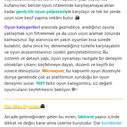
kullanıcılar, benzer oyun sitelerinde karşılaşamayacakları
kadar
geniş bir oyun yelpazesi
yle karşılaşır ve tek bir yerde
uzun süre keşif yapma imkânı bulur. 🗃️
Oyun kategorileri
arasında gezindikçe, aradığınız oyuna
yaklaşmak için filtrelemek ya da uzun uzun aramak zorunda
kalmazsınız. İlgi alanınıza en yakın oyunları kısa sürede
bulabilir, daha önce hiç denemediğiniz türlerle karşılaşabilir
ve oyun alışkanlıklarınızı sürekli genişletebilirsiniz. Bu
sistemli ve detaylı yapı, oyun oynamayı rastgele bir deneyim
olmaktan çıkarır; keşfetmeye dayalı, düzenli ve keyifli bir
sürece dönüştürür.
Microoyun
, bu kapsamlı oyun düzeniyle
dünya genelinde çok az platformun sunduğu bir oyun
deneyimi sunar.
1001
farklı oyun kategorimiz, siz değerli
oyuncuların keşfetmesini bekliyor. 🌐✨
Pac-Man Oyunları
👻
Arcade geleneğinden gelen bu evren,
labirent
yapısı içinde
dikkat ve doğru karar alma üzerine kuruludur. Dar
koridorlar