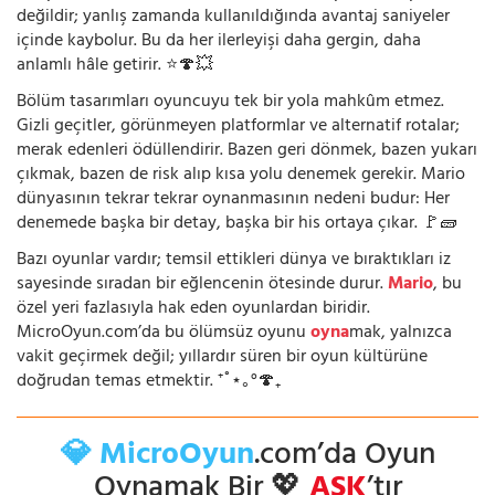
değildir; yanlış zamanda kullanıldığında avantaj saniyeler
içinde kaybolur. Bu da her ilerleyişi daha gergin, daha
anlamlı hâle getirir. ⭐🍄💥
Bölüm tasarımları oyuncuyu tek bir yola mahkûm etmez.
Gizli geçitler, görünmeyen platformlar ve alternatif rotalar;
merak edenleri ödüllendirir. Bazen geri dönmek, bazen yukarı
çıkmak, bazen de risk alıp kısa yolu denemek gerekir. Mario
dünyasının tekrar tekrar oynanmasının nedeni budur: Her
denemede başka bir detay, başka bir his ortaya çıkar. 🚩🧱
Bazı oyunlar vardır; temsil ettikleri dünya ve bıraktıkları iz
sayesinde sıradan bir eğlencenin ötesinde durur.
Mario
, bu
özel yeri fazlasıyla hak eden oyunlardan biridir.
MicroOyun.com’da bu ölümsüz oyunu
oyna
mak, yalnızca
vakit geçirmek değil; yıllardır süren bir oyun kültürüne
doğrudan temas etmektir. ⁺˚⋆｡°🍄₊
💎 MicroOyun
.com’da Oyun
Oynamak Bir 💖
AŞK
’tır