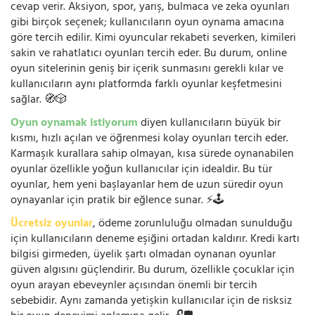
cevap verir. Aksiyon, spor, yarış, bulmaca ve zeka oyunları
gibi birçok seçenek; kullanıcıların oyun oynama amacına
göre tercih edilir. Kimi oyuncular rekabeti severken, kimileri
sakin ve rahatlatıcı oyunları tercih eder. Bu durum, online
oyun sitelerinin geniş bir içerik sunmasını gerekli kılar ve
kullanıcıların aynı platformda farklı oyunlar keşfetmesini
sağlar. 🧭🎲
Oyun oynamak istiyorum
diyen kullanıcıların büyük bir
kısmı, hızlı açılan ve öğrenmesi kolay oyunları tercih eder.
Karmaşık kurallara sahip olmayan, kısa sürede oynanabilen
oyunlar özellikle yoğun kullanıcılar için idealdir. Bu tür
oyunlar, hem yeni başlayanlar hem de uzun süredir oyun
oynayanlar için pratik bir eğlence sunar. ⚡🕹️
Ücretsiz oyunlar
, ödeme zorunluluğu olmadan sunulduğu
için kullanıcıların deneme eşiğini ortadan kaldırır. Kredi kartı
bilgisi girmeden, üyelik şartı olmadan oynanan oyunlar
güven algısını güçlendirir. Bu durum, özellikle çocuklar için
oyun arayan ebeveynler açısından önemli bir tercih
sebebidir. Aynı zamanda yetişkin kullanıcılar için de risksiz