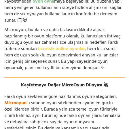
kaybetmeden
oyun oyna
maya başlayabilir. Bu düzenli yapı,
hem yeni gelen kullanıcıların siteye hızlıca alışmasını sağlar
hem de sık oynayan kullanıcılar için konforlu bir deneyim
sunar. 🗂️🧭
Microoyun, bunları ve daha fazlasını dikkate alarak
hazırlanmış bir oyun platformu olarak, kullanıcıların ihtiyaç
duyduğu oyunlara zahmetsizce ulaşmasını hedefler. Farklı
türlerde sunulan
ücretsiz online oyunlar
, hem kısa süreli
hem de uzun soluklu oyun deneyimleri arayan kullanıcılar
için geniş bir seçenek sunar. Bu yapı sayesinde oyun
oynamak, planlı ve keyifli bir deneyime dönüşür. ✨
Keşfetmeye Değer MicroOyun Dünyası 🚀
Farklı oyun zevklerine göre hazırlanmış oyun kategorileri,
Microoyun
’u sıradan oyun sitelerinden ayıran en güçlü
özelliklerden biridir. Burada yalnızca temel oyun türleriyle
sınırlı kalmaz, aynı türün içinde farklı oynanışlara, temalara
ve detaylara sahip çok sayıda oyun dünyasını
keşfedebilirsiniz. Bu derin ve kapsamlı yapı sayesinde