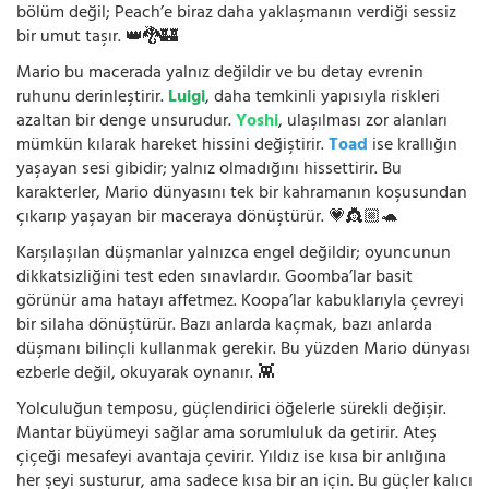
bölüm değil; Peach’e biraz daha yaklaşmanın verdiği sessiz
bir umut taşır. 👑🐉🏰
Mario bu macerada yalnız değildir ve bu detay evrenin
ruhunu derinleştirir.
Luigi
, daha temkinli yapısıyla riskleri
azaltan bir denge unsurudur.
Yoshi
, ulaşılması zor alanları
mümkün kılarak hareket hissini değiştirir.
Toad
ise krallığın
yaşayan sesi gibidir; yalnız olmadığını hissettirir. Bu
karakterler, Mario dünyasını tek bir kahramanın koşusundan
çıkarıp yaşayan bir maceraya dönüştürür. 💗👸🏼🐢
Karşılaşılan düşmanlar yalnızca engel değildir; oyuncunun
dikkatsizliğini test eden sınavlardır. Goomba’lar basit
görünür ama hatayı affetmez. Koopa’lar kabuklarıyla çevreyi
bir silaha dönüştürür. Bazı anlarda kaçmak, bazı anlarda
düşmanı bilinçli kullanmak gerekir. Bu yüzden Mario dünyası
ezberle değil, okuyarak oynanır. 👾
Yolculuğun temposu, güçlendirici öğelerle sürekli değişir.
Mantar büyümeyi sağlar ama sorumluluk da getirir. Ateş
çiçeği mesafeyi avantaja çevirir. Yıldız ise kısa bir anlığına
her şeyi susturur, ama sadece kısa bir an için. Bu güçler kalıcı