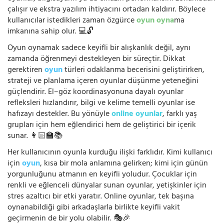
çalışır ve ekstra yazılım ihtiyacını ortadan kaldırır. Böylece
kullanıcılar istedikleri zaman özgürce
oyun oyna
ma
imkanına sahip olur. 💻🔓
Oyun oynamak sadece keyifli bir alışkanlık değil, aynı
zamanda öğrenmeyi destekleyen bir süreçtir. Dikkat
gerektiren
oyun
türleri odaklanma becerisini geliştirirken,
strateji ve planlama içeren oyunlar düşünme yeteneğini
güçlendirir. El–göz koordinasyonuna dayalı oyunlar
refleksleri hızlandırır, bilgi ve kelime temelli oyunlar ise
hafızayı destekler. Bu yönüyle
online oyunlar
, farklı yaş
grupları için hem eğlendirici hem de geliştirici bir içerik
sunar. 👩🏻‍🏫📚
Her kullanıcının oyunla kurduğu ilişki farklıdır. Kimi kullanıcı
için
oyun
, kısa bir mola anlamına gelirken; kimi için günün
yorgunluğunu atmanın en keyifli yoludur. Çocuklar için
renkli ve eğlenceli dünyalar sunan oyunlar, yetişkinler için
stres azaltıcı bir etki yaratır. Online oyunlar, tek başına
oynanabildiği gibi arkadaşlarla birlikte keyifli vakit
geçirmenin de bir yolu olabilir. 🎭🎉