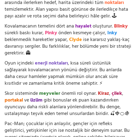
arasında ilerlerken hedef, harita üzerindeki tüm
noktaları
temizlemektir. Alan yapısı basit görünse de ilerledikçe hata
payı azalır ve rota seçimi daha belirleyici hâle gelir. 🕹️
Kovalamacanın temelini dört ana
hayalet
oluşturur.
Blinky
sürekli baskı kurar,
Pinky
önden kesmeye çalışır,
Inky
beklenmedik hareketler yapar,
Clyde
ise kararsız yaklaş-kaç
davranışı sergiler. Bu farklılıklar, her bölümde yeni bir strateji
gerektirir. 👻
Oyun içindeki
enerji noktaları
, kısa süreli üstünlük
sağlayarak kovalamacanın yönünü değiştirir. Bu anlarda
daha cesur hamleler yapmak mümkün olur ancak süre
kısıtlıdır ve zamanlama kritik öneme sahiptir. ⚡
Skor sisteminde
meyveler
önemli rol oynar.
Kiraz
,
çilek
,
portakal
ve
üzüm
gibi bonuslar ek puan kazandırırken
oyuncuyu daha riskli alanlara yönlendirebilir. Bu denge,
ustalaşmayı teşvik eden temel unsurlardan biridir. 🍒🍓🍊🍇
Pac-Man; çocuklar için anlaşılır, gençler için refleks
geliştirici, yetişkinler için ise nostaljik bir deneyim sunar. Bu