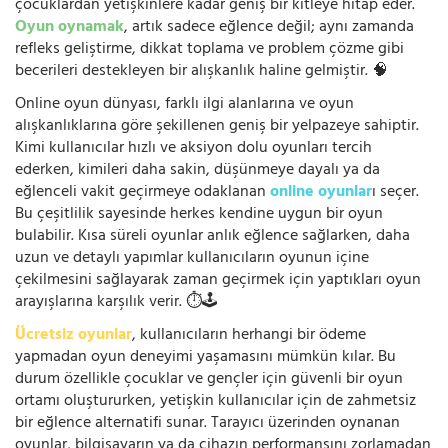
çocuklardan yetişkinlere kadar geniş bir kitleye hitap eder.
Oyun oynamak
, artık sadece eğlence değil; aynı zamanda
refleks geliştirme, dikkat toplama ve problem çözme gibi
becerileri destekleyen bir alışkanlık haline gelmiştir. 🧠
Online oyun dünyası, farklı ilgi alanlarına ve oyun
alışkanlıklarına göre şekillenen geniş bir yelpazeye sahiptir.
Kimi kullanıcılar hızlı ve aksiyon dolu oyunları tercih
ederken, kimileri daha sakin, düşünmeye dayalı ya da
eğlenceli vakit geçirmeye odaklanan
online oyunlar
ı seçer.
Bu çeşitlilik sayesinde herkes kendine uygun bir oyun
bulabilir. Kısa süreli oyunlar anlık eğlence sağlarken, daha
uzun ve detaylı yapımlar kullanıcıların oyunun içine
çekilmesini sağlayarak zaman geçirmek için yaptıkları oyun
arayışlarına karşılık verir. ⏱️🕹️
Ücretsiz oyunlar
, kullanıcıların herhangi bir ödeme
yapmadan oyun deneyimi yaşamasını mümkün kılar. Bu
durum özellikle çocuklar ve gençler için güvenli bir oyun
ortamı oluştururken, yetişkin kullanıcılar için de zahmetsiz
bir eğlence alternatifi sunar. Tarayıcı üzerinden oynanan
oyunlar, bilgisayarın ya da cihazın performansını zorlamadan