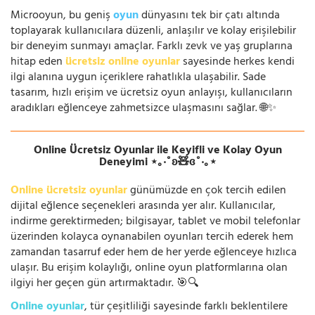
Microoyun, bu geniş
oyun
dünyasını tek bir çatı altında
toplayarak kullanıcılara düzenli, anlaşılır ve kolay erişilebilir
bir deneyim sunmayı amaçlar. Farklı zevk ve yaş gruplarına
hitap eden
ücretsiz online oyunlar
sayesinde herkes kendi
ilgi alanına uygun içeriklere rahatlıkla ulaşabilir. Sade
tasarım, hızlı erişim ve ücretsiz oyun anlayışı, kullanıcıların
aradıkları eğlenceye zahmetsizce ulaşmasını sağlar. 🌐✨
Online Ücretsiz Oyunlar ile Keyifli ve Kolay Oyun
Deneyimi ⋆｡‧˚ʚ🧸ɞ˚‧｡⋆
Online ücretsiz oyunlar
günümüzde en çok tercih edilen
dijital eğlence seçenekleri arasında yer alır. Kullanıcılar,
indirme gerektirmeden; bilgisayar, tablet ve mobil telefonlar
üzerinden kolayca oynanabilen oyunları tercih ederek hem
zamandan tasarruf eder hem de her yerde eğlenceye hızlıca
ulaşır. Bu erişim kolaylığı, online oyun platformlarına olan
ilgiyi her geçen gün artırmaktadır. 🎯🔍
Online oyunlar
, tür çeşitliliği sayesinde farklı beklentilere