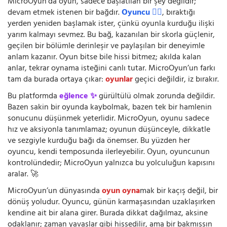
MicroOyun’da oyun, sadece başlatılan bir şey değildir;
devam etmek istenen bir bağdır.
Oyuncu 🧍‍♂️
, bıraktığı
yerden yeniden başlamak ister, çünkü oyunla kurduğu ilişki
yarım kalmayı sevmez. Bu bağ, kazanılan bir skorla güçlenir,
geçilen bir bölümle derinleşir ve paylaşılan bir deneyimle
anlam kazanır. Oyun bitse bile hissi bitmez; akılda kalan
anlar, tekrar oynama isteğini canlı tutar. MicroOyun’un farkı
tam da burada ortaya çıkar:
oyunlar
geçici değildir, iz bırakır.
Bu platformda
eğlence ✨
gürültülü olmak zorunda değildir.
Bazen sakin bir oyunda kaybolmak, bazen tek bir hamlenin
sonucunu düşünmek yeterlidir. MicroOyun, oyunu sadece
hız ve aksiyonla tanımlamaz; oyunun düşünceyle, dikkatle
ve sezgiyle kurduğu bağı da önemser. Bu yüzden her
oyuncu, kendi temposunda ilerleyebilir. Oyun, oyuncunun
kontrolündedir; MicroOyun yalnızca bu yolculuğun kapısını
aralar. 🚀
MicroOyun’un dünyasında
oyun oyna
mak bir kaçış değil, bir
dönüş yoludur. Oyuncu, günün karmaşasından uzaklaşırken
kendine ait bir alana girer. Burada dikkat dağılmaz, aksine
odaklanır; zaman yavaşlar gibi hissedilir, ama bir bakmışsın