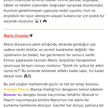
evreni sitemizde ücretsiz olarak, online şekilde; bilgisayar,
tablet ve telefon üzerinden doğrudan oynamak mümkündür.
Kurulum gerektirmeyen yapısıyla mobil uyumlu, hızlı ve
erişilebilir bir oyun deneyimi arayan kullanıcılar için pratik bir
seçenek oluşturur. 💻📱🎮
Mario Oyunları
🍄
Mario dünyasına adım attığında, ekranda gördüğün şey
sadece renkli bloklar ve sevimli karakterler değildir. Her
zıplamanın bir bedeli, her gecikmenin bir sonucu vardır.
Kırmızı şapkasıyla tanınan Mario, boşlukları hesaplarken
oyuncuya da aynı soruyu sordurur: “Şimdi mi, yoksa bir adım
sonra mı?” Bu evrende ilerlemek refleks kadar sabır, hız kadar
dikkat ister. 👸🏼
Bu yolculuğun merkezinde güçlü ve net bir amaç bulunur.
Prenses Peach
, Mantar Krallığı’nın dengesini temsil ederken
Bowser
bu dengeyi bozan kaçınılmaz tehdittir. Bowser’ın
Peach’i kaçırmasıyla birlikte Mario’nun her adımı bir
kurtarma hamlesine dönüşür. Geçilen her dünya, yalnızca bir