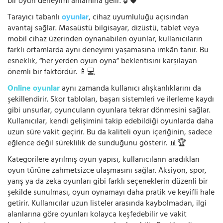
bir oyun deneyimi anlamına gelir. 🔓🛡️
Tarayıcı tabanlı
oyunlar
, cihaz uyumluluğu açısından
avantaj sağlar. Masaüstü bilgisayar, dizüstü, tablet veya
mobil cihaz üzerinden oynanabilen oyunlar, kullanıcıların
farklı ortamlarda aynı deneyimi yaşamasına imkân tanır. Bu
esneklik, “her yerden oyun oyna” beklentisini karşılayan
önemli bir faktördür. 📱💻
Online oyunlar
aynı zamanda kullanıcı alışkanlıklarını da
şekillendirir. Skor tabloları, başarı sistemleri ve ilerleme kaydı
gibi unsurlar, oyuncuların oyunlara tekrar dönmesini sağlar.
Kullanıcılar, kendi gelişimini takip edebildiği oyunlarda daha
uzun süre vakit geçirir. Bu da kaliteli oyun içeriğinin, sadece
eğlence değil süreklilik de sunduğunu gösterir. 📊🏆
Kategorilere ayrılmış oyun yapısı, kullanıcıların aradıkları
oyun türüne zahmetsizce ulaşmasını sağlar. Aksiyon, spor,
yarış ya da zeka oyunları gibi farklı seçeneklerin düzenli bir
şekilde sunulması, oyun oynamayı daha pratik ve keyifli hale
getirir. Kullanıcılar uzun listeler arasında kaybolmadan, ilgi
alanlarına göre oyunları kolayca keşfedebilir ve vakit