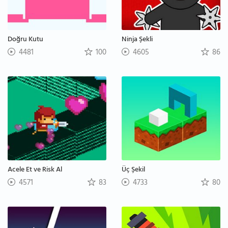
Doğru Kutu
Ninja Şekli
4481
100
4605
86
Acele Et ve Risk Al
Üç Şekil
4571
83
4733
80