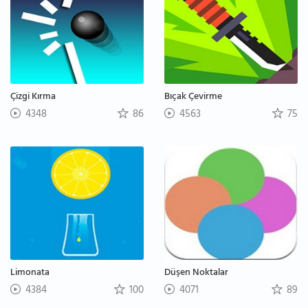
Çizgi Kırma
Bıçak Çevirme
4348
86
4563
75
Limonata
Düşen Noktalar
4384
100
4071
89