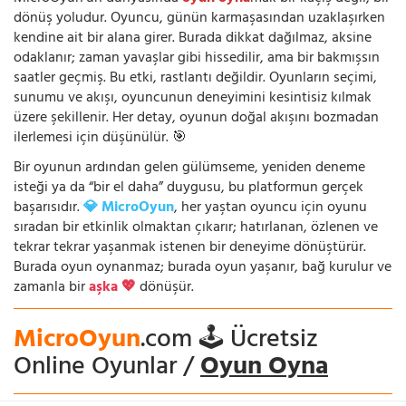
dönüş yoludur. Oyuncu, günün karmaşasından uzaklaşırken
kendine ait bir alana girer. Burada dikkat dağılmaz, aksine
odaklanır; zaman yavaşlar gibi hissedilir, ama bir bakmışsın
saatler geçmiş. Bu etki, rastlantı değildir. Oyunların seçimi,
sunumu ve akışı, oyuncunun deneyimini kesintisiz kılmak
üzere şekillenir. Her detay, oyunun doğal akışını bozmadan
ilerlemesi için düşünülür. 🎯
Bir oyunun ardından gelen gülümseme, yeniden deneme
isteği ya da “bir el daha” duygusu, bu platformun gerçek
başarısıdır.
💎 MicroOyun
, her yaştan oyuncu için oyunu
sıradan bir etkinlik olmaktan çıkarır; hatırlanan, özlenen ve
tekrar tekrar yaşanmak istenen bir deneyime dönüştürür.
Burada oyun oynanmaz; burada oyun yaşanır, bağ kurulur ve
zamanla bir
aşka 💖
dönüşür.
MicroOyun
.com 🕹️ Ücretsiz
Online Oyunlar /
Oyun Oyna