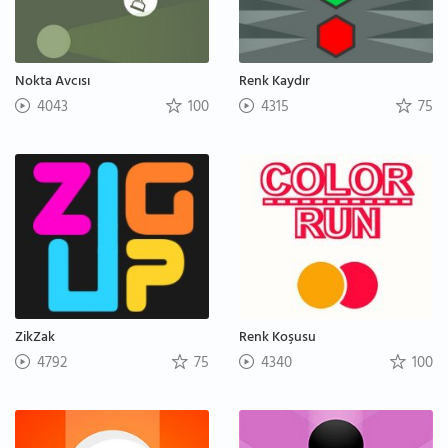
Nokta Avcısı
Renk Kaydır
4043
100
4315
75
ZikZak
Renk Koşusu
4792
75
4340
100