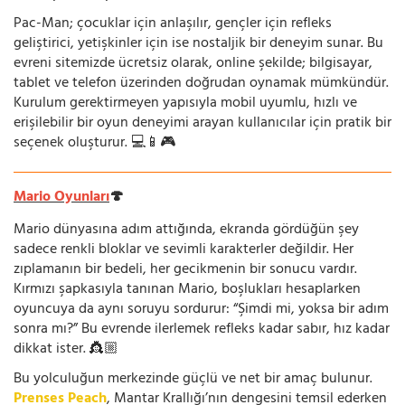
Pac-Man; çocuklar için anlaşılır, gençler için refleks
geliştirici, yetişkinler için ise nostaljik bir deneyim sunar. Bu
evreni sitemizde ücretsiz olarak, online şekilde; bilgisayar,
tablet ve telefon üzerinden doğrudan oynamak mümkündür.
Kurulum gerektirmeyen yapısıyla mobil uyumlu, hızlı ve
erişilebilir bir oyun deneyimi arayan kullanıcılar için pratik bir
seçenek oluşturur. 💻📱🎮
Mario Oyunları
🍄
Mario dünyasına adım attığında, ekranda gördüğün şey
sadece renkli bloklar ve sevimli karakterler değildir. Her
zıplamanın bir bedeli, her gecikmenin bir sonucu vardır.
Kırmızı şapkasıyla tanınan Mario, boşlukları hesaplarken
oyuncuya da aynı soruyu sordurur: “Şimdi mi, yoksa bir adım
sonra mı?” Bu evrende ilerlemek refleks kadar sabır, hız kadar
dikkat ister. 👸🏼
Bu yolculuğun merkezinde güçlü ve net bir amaç bulunur.
Prenses Peach
, Mantar Krallığı’nın dengesini temsil ederken