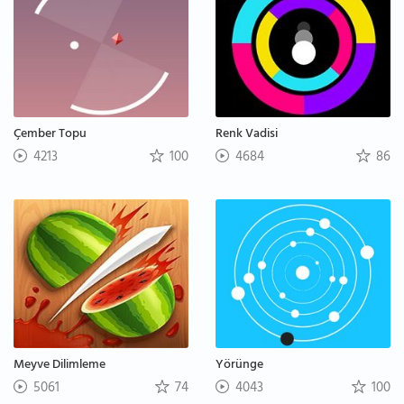
Çember Topu
Renk Vadisi
4213
100
4684
86
Meyve Dilimleme
Yörünge
5061
74
4043
100