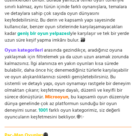
özelliklerden biridir. Burada yalnızca temel oyun türleriyle
sınırlı kalmaz, aynı türün içinde farklı oynanışlara, temalara
ve detaylara sahip çok sayıda oyun dünyasını
keşfedebilirsiniz. Bu derin ve kapsamlı yapı sayesinde
kullanıcılar, benzer oyun sitelerinde karşılaşamayacakları
kadar
geniş bir oyun yelpazesi
yle karşılaşır ve tek bir yerde
uzun süre keşif yapma imkânı bulur. 🗃️
Oyun kategorileri
arasında gezindikçe, aradığınız oyuna
yaklaşmak için filtrelemek ya da uzun uzun aramak zorunda
kalmazsınız. İlgi alanınıza en yakın oyunları kısa sürede
bulabilir, daha önce hiç denemediğiniz türlerle karşılaşabilir
ve oyun alışkanlıklarınızı sürekli genişletebilirsiniz. Bu
sistemli ve detaylı yapı, oyun oynamayı rastgele bir deneyim
olmaktan çıkarır; keşfetmeye dayalı, düzenli ve keyifli bir
sürece dönüştürür.
Microoyun
, bu kapsamlı oyun düzeniyle
dünya genelinde çok az platformun sunduğu bir oyun
deneyimi sunar.
1001
farklı oyun kategorimiz, siz değerli
oyuncuların keşfetmesini bekliyor. 🌐✨
Pac-Man Oyunları
👻