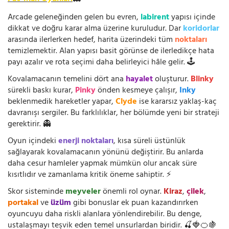
Arcade geleneğinden gelen bu evren,
labirent
yapısı içinde
dikkat ve doğru karar alma üzerine kuruludur. Dar
koridorlar
arasında ilerlerken hedef, harita üzerindeki tüm
noktaları
temizlemektir. Alan yapısı basit görünse de ilerledikçe hata
payı azalır ve rota seçimi daha belirleyici hâle gelir. 🕹️
Kovalamacanın temelini dört ana
hayalet
oluşturur.
Blinky
sürekli baskı kurar,
Pinky
önden kesmeye çalışır,
Inky
beklenmedik hareketler yapar,
Clyde
ise kararsız yaklaş-kaç
davranışı sergiler. Bu farklılıklar, her bölümde yeni bir strateji
gerektirir. 👻
Oyun içindeki
enerji noktaları
, kısa süreli üstünlük
sağlayarak kovalamacanın yönünü değiştirir. Bu anlarda
daha cesur hamleler yapmak mümkün olur ancak süre
kısıtlıdır ve zamanlama kritik öneme sahiptir. ⚡
Skor sisteminde
meyveler
önemli rol oynar.
Kiraz
,
çilek
,
portakal
ve
üzüm
gibi bonuslar ek puan kazandırırken
oyuncuyu daha riskli alanlara yönlendirebilir. Bu denge,
ustalaşmayı teşvik eden temel unsurlardan biridir. 🍒🍓🍊🍇