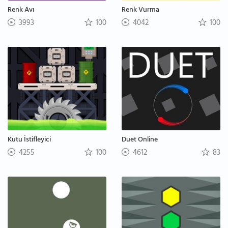
Renk Avı
Renk Vurma
3993
100
4042
100
Kutu İstifleyici
Duet Online
4255
100
4612
83