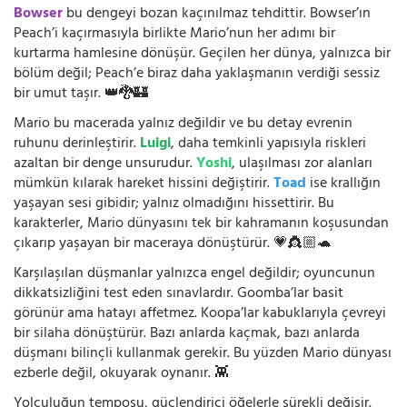
Bowser
bu dengeyi bozan kaçınılmaz tehdittir. Bowser’ın
Peach’i kaçırmasıyla birlikte Mario’nun her adımı bir
kurtarma hamlesine dönüşür. Geçilen her dünya, yalnızca bir
bölüm değil; Peach’e biraz daha yaklaşmanın verdiği sessiz
bir umut taşır. 👑🐉🏰
Mario bu macerada yalnız değildir ve bu detay evrenin
ruhunu derinleştirir.
Luigi
, daha temkinli yapısıyla riskleri
azaltan bir denge unsurudur.
Yoshi
, ulaşılması zor alanları
mümkün kılarak hareket hissini değiştirir.
Toad
ise krallığın
yaşayan sesi gibidir; yalnız olmadığını hissettirir. Bu
karakterler, Mario dünyasını tek bir kahramanın koşusundan
çıkarıp yaşayan bir maceraya dönüştürür. 💗👸🏼🐢
Karşılaşılan düşmanlar yalnızca engel değildir; oyuncunun
dikkatsizliğini test eden sınavlardır. Goomba’lar basit
görünür ama hatayı affetmez. Koopa’lar kabuklarıyla çevreyi
bir silaha dönüştürür. Bazı anlarda kaçmak, bazı anlarda
düşmanı bilinçli kullanmak gerekir. Bu yüzden Mario dünyası
ezberle değil, okuyarak oynanır. 👾
Yolculuğun temposu, güçlendirici öğelerle sürekli değişir.