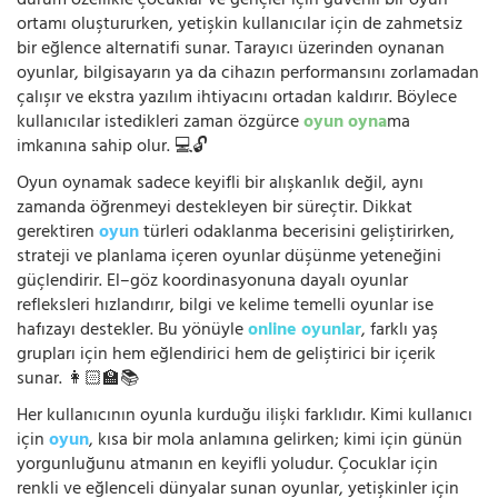
durum özellikle çocuklar ve gençler için güvenli bir oyun
ortamı oluştururken, yetişkin kullanıcılar için de zahmetsiz
bir eğlence alternatifi sunar. Tarayıcı üzerinden oynanan
oyunlar, bilgisayarın ya da cihazın performansını zorlamadan
çalışır ve ekstra yazılım ihtiyacını ortadan kaldırır. Böylece
kullanıcılar istedikleri zaman özgürce
oyun oyna
ma
imkanına sahip olur. 💻🔓
Oyun oynamak sadece keyifli bir alışkanlık değil, aynı
zamanda öğrenmeyi destekleyen bir süreçtir. Dikkat
gerektiren
oyun
türleri odaklanma becerisini geliştirirken,
strateji ve planlama içeren oyunlar düşünme yeteneğini
güçlendirir. El–göz koordinasyonuna dayalı oyunlar
refleksleri hızlandırır, bilgi ve kelime temelli oyunlar ise
hafızayı destekler. Bu yönüyle
online oyunlar
, farklı yaş
grupları için hem eğlendirici hem de geliştirici bir içerik
sunar. 👩🏻‍🏫📚
Her kullanıcının oyunla kurduğu ilişki farklıdır. Kimi kullanıcı
için
oyun
, kısa bir mola anlamına gelirken; kimi için günün
yorgunluğunu atmanın en keyifli yoludur. Çocuklar için
renkli ve eğlenceli dünyalar sunan oyunlar, yetişkinler için