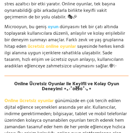
stres azaltıcı bir etki yaratır. Online oyunlar, tek başına
oynanabildiği gibi arkadaşlarla birlikte keyifli vakit
geçirmenin de bir yolu olabilir. 🎭🎉
Microoyun, bu geniş
oyun
dünyasını tek bir çatı altında
toplayarak kullanıcılara düzenli, anlaşılır ve kolay erişilebilir
bir deneyim sunmayı amaçlar. Farklı zevk ve yaş gruplarına
hitap eden
ücretsiz online oyunlar
sayesinde herkes kendi
ilgi alanına uygun içeriklere rahatlıkla ulaşabilir. Sade
tasarım, hızlı erişim ve ücretsiz oyun anlayışı, kullanıcıların
aradıkları eğlenceye zahmetsizce ulaşmasını sağlar. 🌐✨
Online Ücretsiz Oyunlar ile Keyifli ve Kolay Oyun
Deneyimi ⋆｡‧˚ʚ🧸ɞ˚‧｡⋆
Online ücretsiz oyunlar
günümüzde en çok tercih edilen
dijital eğlence seçenekleri arasında yer alır. Kullanıcılar,
indirme gerektirmeden; bilgisayar, tablet ve mobil telefonlar
üzerinden kolayca oynanabilen oyunları tercih ederek hem
zamandan tasarruf eder hem de her yerde eğlenceye hızlıca