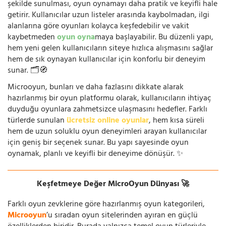
şekilde sunulması, oyun oynamayı daha pratik ve keyifli hale
getirir. Kullanıcılar uzun listeler arasında kaybolmadan, ilgi
alanlarına göre oyunları kolayca keşfedebilir ve vakit
kaybetmeden
oyun oyna
maya başlayabilir. Bu düzenli yapı,
hem yeni gelen kullanıcıların siteye hızlıca alışmasını sağlar
hem de sık oynayan kullanıcılar için konforlu bir deneyim
sunar. 🗂️🧭
Microoyun, bunları ve daha fazlasını dikkate alarak
hazırlanmış bir oyun platformu olarak, kullanıcıların ihtiyaç
duyduğu oyunlara zahmetsizce ulaşmasını hedefler. Farklı
türlerde sunulan
ücretsiz online oyunlar
, hem kısa süreli
hem de uzun soluklu oyun deneyimleri arayan kullanıcılar
için geniş bir seçenek sunar. Bu yapı sayesinde oyun
oynamak, planlı ve keyifli bir deneyime dönüşür. ✨
Keşfetmeye Değer MicroOyun Dünyası 🚀
Farklı oyun zevklerine göre hazırlanmış oyun kategorileri,
Microoyun
’u sıradan oyun sitelerinden ayıran en güçlü