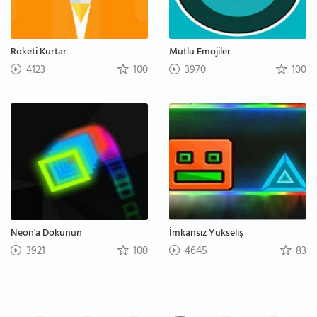
Roketi Kurtar
Mutlu Emojiler
4123
100
3970
100
Neon'a Dokunun
İmkansız Yükseliş
3921
100
4645
83