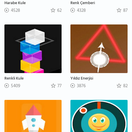
Harabe Kule
Renk Çemberi
4528
62
4328
87
Renkli Kule
Yıldız Enerjisi
5409
77
3876
82