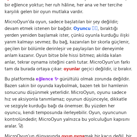
bir eğlence yoktur; her ruh hâline, her ana ve her tercihe
karşılık gelen bir oyun mutlaka vardır.
MicroOyun’da oyun, sadece başlatılan bir şey değildir;
devam etmek istenen bir bağdır.
Oyuncu 🧍‍♂️
, bıraktığı
yerden yeniden başlamak ister, çünkü oyunla kurduğu ilişki
yarım kalmayı sevmez. Bu bağ, kazanılan bir skorla güçlenir,
geçilen bir bölümle derinleşir ve paylaşılan bir deneyimle
anlam kazanır. Oyun bitse bile hissi bitmez; akılda kalan
anlar, tekrar oynama isteğini canlı tutar. MicroOyun’un farkı
tam da burada ortaya çıkar:
oyunlar
geçici değildir, iz bırakır.
Bu platformda
eğlence ✨
gürültülü olmak zorunda değildir.
Bazen sakin bir oyunda kaybolmak, bazen tek bir hamlenin
sonucunu düşünmek yeterlidir. MicroOyun, oyunu sadece
hız ve aksiyonla tanımlamaz; oyunun düşünceyle, dikkatle
ve sezgiyle kurduğu bağı da önemser. Bu yüzden her
oyuncu, kendi temposunda ilerleyebilir. Oyun, oyuncunun
kontrolündedir; MicroOyun yalnızca bu yolculuğun kapısını
aralar. 🚀
MicroOyun’un dünyasında
oyun oyna
mak bir kaçış değil, bir