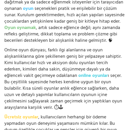
dağıtmak ya da sadece eğlenmek isteyenler için tarayıcıdan
oynanan
oyun
seçenekleri pratik ve erişilebilir bir çözüm
sunar. Kurulum gerektirmeden, hızlı açılan yapıları sayesinde
çocuklardan yetişkinlere kadar geniş bir kitleye hitap eder.
Oyun oynamak
, artık sadece eğlence değil; aynı zamanda
refleks geliştirme, dikkat toplama ve problem çözme gibi
becerileri destekleyen bir alışkanlık haline gelmiştir. 🧠
Online oyun dünyası, farklı ilgi alanlarına ve oyun
alışkanlıklarına göre şekillenen geniş bir yelpazeye sahiptir.
Kimi kullanıcılar hızlı ve aksiyon dolu oyunları tercih
ederken, kimileri daha sakin, düşünmeye dayalı ya da
eğlenceli vakit geçirmeye odaklanan
online oyunlar
ı seçer.
Bu çeşitlilik sayesinde herkes kendine uygun bir oyun
bulabilir. Kısa süreli oyunlar anlık eğlence sağlarken, daha
uzun ve detaylı yapımlar kullanıcıların oyunun içine
çekilmesini sağlayarak zaman geçirmek için yaptıkları oyun
arayışlarına karşılık verir. ⏱️🕹️
Ücretsiz oyunlar
, kullanıcıların herhangi bir ödeme
yapmadan oyun deneyimi yaşamasını mümkün kılar. Bu