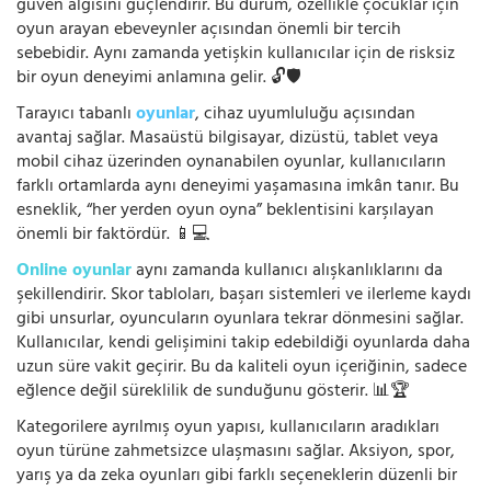
güven algısını güçlendirir. Bu durum, özellikle çocuklar için
oyun arayan ebeveynler açısından önemli bir tercih
sebebidir. Aynı zamanda yetişkin kullanıcılar için de risksiz
bir oyun deneyimi anlamına gelir. 🔓🛡️
Tarayıcı tabanlı
oyunlar
, cihaz uyumluluğu açısından
avantaj sağlar. Masaüstü bilgisayar, dizüstü, tablet veya
mobil cihaz üzerinden oynanabilen oyunlar, kullanıcıların
farklı ortamlarda aynı deneyimi yaşamasına imkân tanır. Bu
esneklik, “her yerden oyun oyna” beklentisini karşılayan
önemli bir faktördür. 📱💻
Online oyunlar
aynı zamanda kullanıcı alışkanlıklarını da
şekillendirir. Skor tabloları, başarı sistemleri ve ilerleme kaydı
gibi unsurlar, oyuncuların oyunlara tekrar dönmesini sağlar.
Kullanıcılar, kendi gelişimini takip edebildiği oyunlarda daha
uzun süre vakit geçirir. Bu da kaliteli oyun içeriğinin, sadece
eğlence değil süreklilik de sunduğunu gösterir. 📊🏆
Kategorilere ayrılmış oyun yapısı, kullanıcıların aradıkları
oyun türüne zahmetsizce ulaşmasını sağlar. Aksiyon, spor,
yarış ya da zeka oyunları gibi farklı seçeneklerin düzenli bir