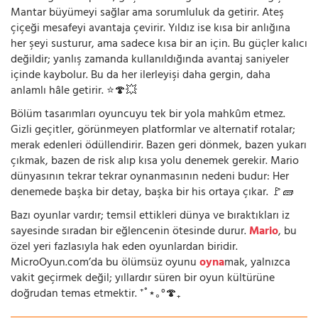
Mantar büyümeyi sağlar ama sorumluluk da getirir. Ateş
çiçeği mesafeyi avantaja çevirir. Yıldız ise kısa bir anlığına
her şeyi susturur, ama sadece kısa bir an için. Bu güçler kalıcı
değildir; yanlış zamanda kullanıldığında avantaj saniyeler
içinde kaybolur. Bu da her ilerleyişi daha gergin, daha
anlamlı hâle getirir. ⭐🍄💥
Bölüm tasarımları oyuncuyu tek bir yola mahkûm etmez.
Gizli geçitler, görünmeyen platformlar ve alternatif rotalar;
merak edenleri ödüllendirir. Bazen geri dönmek, bazen yukarı
çıkmak, bazen de risk alıp kısa yolu denemek gerekir. Mario
dünyasının tekrar tekrar oynanmasının nedeni budur: Her
denemede başka bir detay, başka bir his ortaya çıkar. 🚩🧱
Bazı oyunlar vardır; temsil ettikleri dünya ve bıraktıkları iz
sayesinde sıradan bir eğlencenin ötesinde durur.
Mario
, bu
özel yeri fazlasıyla hak eden oyunlardan biridir.
MicroOyun.com’da bu ölümsüz oyunu
oyna
mak, yalnızca
vakit geçirmek değil; yıllardır süren bir oyun kültürüne
doğrudan temas etmektir. ⁺˚⋆｡°🍄₊