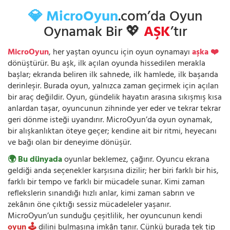
💎 MicroOyun
.com’da Oyun
Oynamak Bir 💖
AŞK
’tır
MicroOyun
, her yaştan oyuncu için oyun oynamayı
aşka ❤️
dönüştürür. Bu aşk, ilk açılan oyunda hissedilen merakla
başlar; ekranda beliren ilk sahnede, ilk hamlede, ilk başarıda
derinleşir. Burada oyun, yalnızca zaman geçirmek için açılan
bir araç değildir. Oyun, gündelik hayatın arasına sıkışmış kısa
anlardan taşar, oyuncunun zihninde yer eder ve tekrar tekrar
geri dönme isteği uyandırır. MicroOyun’da oyun oynamak,
bir alışkanlıktan öteye geçer; kendine ait bir ritmi, heyecanı
ve bağı olan bir deneyime dönüşür.
🌍 Bu dünyada
oyunlar beklemez, çağırır. Oyuncu ekrana
geldiği anda seçenekler karşısına dizilir; her biri farklı bir his,
farklı bir tempo ve farklı bir mücadele sunar. Kimi zaman
reflekslerin sınandığı hızlı anlar, kimi zaman sabrın ve
zekânın öne çıktığı sessiz mücadeleler yaşanır.
MicroOyun’un sunduğu çeşitlilik, her oyuncunun kendi
oyun 🕹️
dilini bulmasına imkân tanır. Çünkü burada tek tip