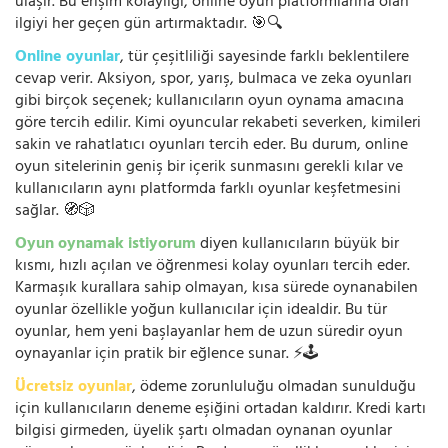
ulaşır. Bu erişim kolaylığı, online oyun platformlarına olan
ilgiyi her geçen gün artırmaktadır. 🎯🔍
Online oyunlar
, tür çeşitliliği sayesinde farklı beklentilere
cevap verir. Aksiyon, spor, yarış, bulmaca ve zeka oyunları
gibi birçok seçenek; kullanıcıların oyun oynama amacına
göre tercih edilir. Kimi oyuncular rekabeti severken, kimileri
sakin ve rahatlatıcı oyunları tercih eder. Bu durum, online
oyun sitelerinin geniş bir içerik sunmasını gerekli kılar ve
kullanıcıların aynı platformda farklı oyunlar keşfetmesini
sağlar. 🧭🎲
Oyun oynamak istiyorum
diyen kullanıcıların büyük bir
kısmı, hızlı açılan ve öğrenmesi kolay oyunları tercih eder.
Karmaşık kurallara sahip olmayan, kısa sürede oynanabilen
oyunlar özellikle yoğun kullanıcılar için idealdir. Bu tür
oyunlar, hem yeni başlayanlar hem de uzun süredir oyun
oynayanlar için pratik bir eğlence sunar. ⚡🕹️
Ücretsiz oyunlar
, ödeme zorunluluğu olmadan sunulduğu
için kullanıcıların deneme eşiğini ortadan kaldırır. Kredi kartı
bilgisi girmeden, üyelik şartı olmadan oynanan oyunlar