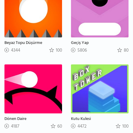
Beyaz Topu Düşürme
Geçiş Yap
4344
100
5806
80
Dönen Daire
Kutu Kulesi
4187
60
4472
100