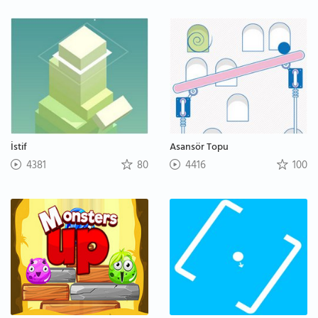
İstif
Asansör Topu
4381
80
4416
100