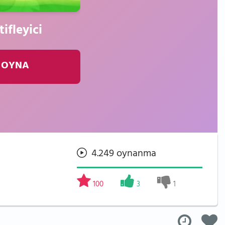
ifleyici
 OYNA
4.249 oynanma
100
3
1