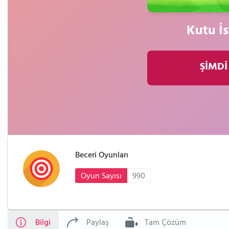
Kutu İst
ŞİMDİ
Beceri Oyunları
Oyun Sayısı
990
Bilgi
Paylaş
Tam Çözüm