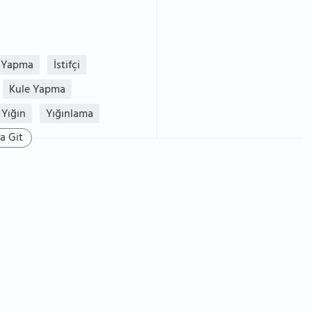
f Yapma
İstifçi
Kule Yapma
Yığın
Yığınlama
a Git