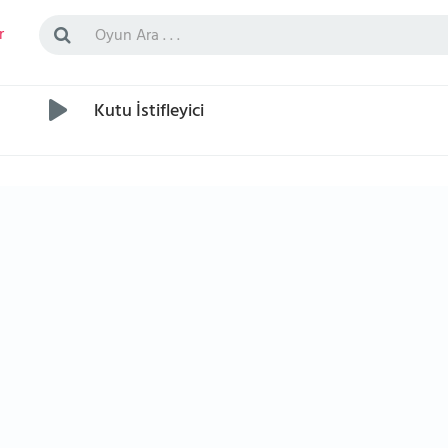
r
Kutu İstifleyici