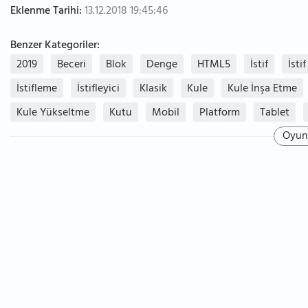
Eklenme Tarihi:
13.12.2018 19:45:46
Benzer Kategoriler:
2019
Beceri
Blok
Denge
HTML5
İstif
İsti
İstifleme
İstifleyici
Klasik
Kule
Kule İnşa Etme
Kule Yükseltme
Kutu
Mobil
Platform
Tablet
Oyun