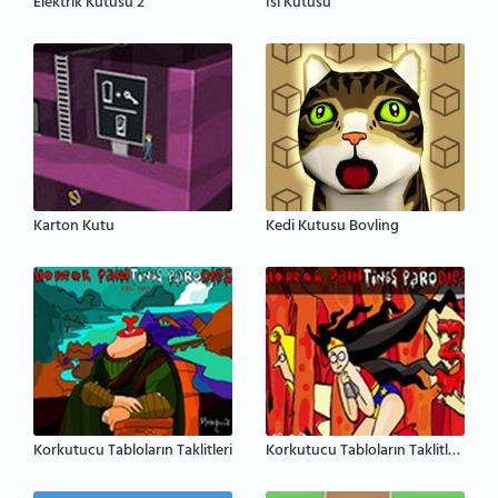
Elektrik Kutusu 2
Isı Kutusu
Karton Kutu
Kedi Kutusu Bovling
Korkutucu Tabloların Taklitleri
Korkutucu Tabloların Taklitleri 3