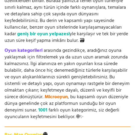
özelliklerden biridir. Burada yalnızca temel oyun türleriyle
sınırlı kalmaz, aynı türün içinde farklı oynanışlara, temalara
ve detaylara sahip çok sayıda oyun dünyasını
keşfedebilirsiniz. Bu derin ve kapsamlı yapı sayesinde
kullanıcılar, benzer oyun sitelerinde karşılaşamayacakları
kadar
geniş bir oyun yelpazesi
yle karşılaşır ve tek bir yerde
uzun süre keşif yapma imkânı bulur. 🗃️
Oyun kategorileri
arasında gezindikçe, aradığınız oyuna
yaklaşmak için filtrelemek ya da uzun uzun aramak zorunda
kalmazsınız. İlgi alanınıza en yakın oyunları kısa sürede
bulabilir, daha önce hiç denemediğiniz türlerle karşılaşabilir
ve oyun alışkanlıklarınızı sürekli genişletebilirsiniz. Bu
sistemli ve detaylı yapı, oyun oynamayı rastgele bir deneyim
olmaktan çıkarır; keşfetmeye dayalı, düzenli ve keyifli bir
sürece dönüştürür.
Microoyun
, bu kapsamlı oyun düzeniyle
dünya genelinde çok az platformun sunduğu bir oyun
deneyimi sunar.
1001
farklı oyun kategorimiz, siz değerli
oyuncuların keşfetmesini bekliyor. 🌐✨