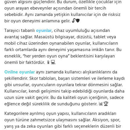
güven algısını güçlendirir. Bu durum, özellikle çocuklar için
oyun arayan ebeveynler açısından önemli bir tercih
sebebidir. Aynı zamanda yetişkin kullanıcılar için de risksiz
bir oyun deneyimi anlamına gelir. 🔓🛡️
Tarayıcı tabanlı
oyunlar
, cihaz uyumluluğu açısından
avantaj sağlar. Masaüstü bilgisayar, dizüstü, tablet veya
mobil cihaz üzerinden oynanabilen oyunlar, kullanıcıların
farklı ortamlarda aynı deneyimi yaşamasına imkân tanır. Bu
esneklik, “her yerden oyun oyna” beklentisini karşılayan
önemli bir faktördür. 📱💻
Online oyunlar
aynı zamanda kullanıcı alışkanlıklarını da
şekillendirir. Skor tabloları, başarı sistemleri ve ilerleme kaydı
gibi unsurlar, oyuncuların oyunlara tekrar dönmesini sağlar.
Kullanıcılar, kendi gelişimini takip edebildiği oyunlarda daha
uzun süre vakit geçirir. Bu da kaliteli oyun içeriğinin, sadece
eğlence değil süreklilik de sunduğunu gösterir. 📊🏆
Kategorilere ayrılmış oyun yapısı, kullanıcıların aradıkları
oyun türüne zahmetsizce ulaşmasını sağlar. Aksiyon, spor,
yarış ya da zeka oyunları gibi farklı seçeneklerin düzenli bir