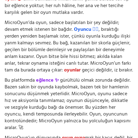
bir eğlence yoktur; her ruh hâline, her ana ve her tercihe
karşılık gelen bir oyun mutlaka vardır.
MicroOyun’da oyun, sadece başlatılan bir şey değildir;
devam etmek istenen bir bağdır.
Oyuncu 🧍‍♂️
, bıraktığı
yerden yeniden başlamak ister, çünkü oyunla kurduğu ilişki
yarım kalmayı sevmez. Bu bağ, kazanılan bir skorla güçlenir,
geçilen bir bölümle derinleşir ve paylaşılan bir deneyimle
anlam kazanır. Oyun bitse bile hissi bitmez; akılda kalan
anlar, tekrar oynama isteğini canlı tutar. MicroOyun’un farkı
tam da burada ortaya çıkar:
oyunlar
geçici değildir, iz bırakır.
Bu platformda
eğlence ✨
gürültülü olmak zorunda değildir.
Bazen sakin bir oyunda kaybolmak, bazen tek bir hamlenin
sonucunu düşünmek yeterlidir. MicroOyun, oyunu sadece
hız ve aksiyonla tanımlamaz; oyunun düşünceyle, dikkatle
ve sezgiyle kurduğu bağı da önemser. Bu yüzden her
oyuncu, kendi temposunda ilerleyebilir. Oyun, oyuncunun
kontrolündedir; MicroOyun yalnızca bu yolculuğun kapısını
aralar. 🚀