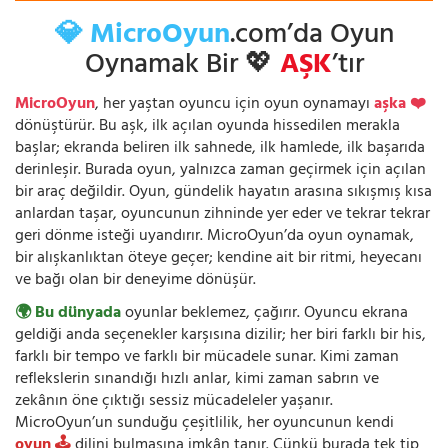
💎 MicroOyun
.com’da Oyun
Oynamak Bir 💖
AŞK
’tır
MicroOyun
, her yaştan oyuncu için oyun oynamayı
aşka ❤️
dönüştürür. Bu aşk, ilk açılan oyunda hissedilen merakla
başlar; ekranda beliren ilk sahnede, ilk hamlede, ilk başarıda
derinleşir. Burada oyun, yalnızca zaman geçirmek için açılan
bir araç değildir. Oyun, gündelik hayatın arasına sıkışmış kısa
anlardan taşar, oyuncunun zihninde yer eder ve tekrar tekrar
geri dönme isteği uyandırır. MicroOyun’da oyun oynamak,
bir alışkanlıktan öteye geçer; kendine ait bir ritmi, heyecanı
ve bağı olan bir deneyime dönüşür.
🌍 Bu dünyada
oyunlar beklemez, çağırır. Oyuncu ekrana
geldiği anda seçenekler karşısına dizilir; her biri farklı bir his,
farklı bir tempo ve farklı bir mücadele sunar. Kimi zaman
reflekslerin sınandığı hızlı anlar, kimi zaman sabrın ve
zekânın öne çıktığı sessiz mücadeleler yaşanır.
MicroOyun’un sunduğu çeşitlilik, her oyuncunun kendi
oyun 🕹️
dilini bulmasına imkân tanır. Çünkü burada tek tip