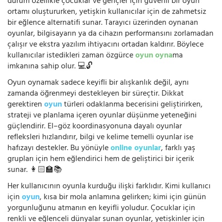
durum özellikle çocuklar ve gençler için güvenli bir oyun
ortamı oluştururken, yetişkin kullanıcılar için de zahmetsiz
bir eğlence alternatifi sunar. Tarayıcı üzerinden oynanan
oyunlar, bilgisayarın ya da cihazın performansını zorlamadan
çalışır ve ekstra yazılım ihtiyacını ortadan kaldırır. Böylece
kullanıcılar istedikleri zaman özgürce
oyun oyna
ma
imkanına sahip olur. 💻🔓
Oyun oynamak sadece keyifli bir alışkanlık değil, aynı
zamanda öğrenmeyi destekleyen bir süreçtir. Dikkat
gerektiren
oyun
türleri odaklanma becerisini geliştirirken,
strateji ve planlama içeren oyunlar düşünme yeteneğini
güçlendirir. El–göz koordinasyonuna dayalı oyunlar
refleksleri hızlandırır, bilgi ve kelime temelli oyunlar ise
hafızayı destekler. Bu yönüyle
online oyunlar
, farklı yaş
grupları için hem eğlendirici hem de geliştirici bir içerik
sunar. 👩🏻‍🏫📚
Her kullanıcının oyunla kurduğu ilişki farklıdır. Kimi kullanıcı
için
oyun
, kısa bir mola anlamına gelirken; kimi için günün
yorgunluğunu atmanın en keyifli yoludur. Çocuklar için
renkli ve eğlenceli dünyalar sunan oyunlar, yetişkinler için