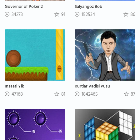
Governor of Poker 2
Salyangoz Bob
34273
91
152534
86
Insaati Yik
Kurtlar Vadisi Pusu
47168
81
1842465
87