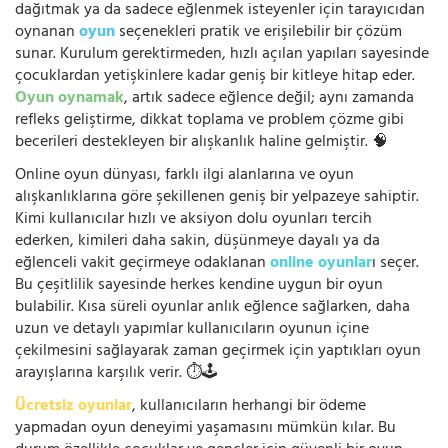
dağıtmak ya da sadece eğlenmek isteyenler için tarayıcıdan
oynanan
oyun
seçenekleri pratik ve erişilebilir bir çözüm
sunar. Kurulum gerektirmeden, hızlı açılan yapıları sayesinde
çocuklardan yetişkinlere kadar geniş bir kitleye hitap eder.
Oyun oynamak
, artık sadece eğlence değil; aynı zamanda
refleks geliştirme, dikkat toplama ve problem çözme gibi
becerileri destekleyen bir alışkanlık haline gelmiştir. 🧠
Online oyun dünyası, farklı ilgi alanlarına ve oyun
alışkanlıklarına göre şekillenen geniş bir yelpazeye sahiptir.
Kimi kullanıcılar hızlı ve aksiyon dolu oyunları tercih
ederken, kimileri daha sakin, düşünmeye dayalı ya da
eğlenceli vakit geçirmeye odaklanan
online oyunlar
ı seçer.
Bu çeşitlilik sayesinde herkes kendine uygun bir oyun
bulabilir. Kısa süreli oyunlar anlık eğlence sağlarken, daha
uzun ve detaylı yapımlar kullanıcıların oyunun içine
çekilmesini sağlayarak zaman geçirmek için yaptıkları oyun
arayışlarına karşılık verir. ⏱️🕹️
Ücretsiz oyunlar
, kullanıcıların herhangi bir ödeme
yapmadan oyun deneyimi yaşamasını mümkün kılar. Bu