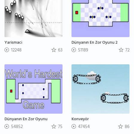
Yarismaci
Dünyanın En Zor Oyunu 2
12248
63
51189
72
Dünyanın En Zor Oyunu
Konveyör
54852
75
47454
86