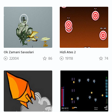
Ok Zamani Savaslari
Hizli Ates 2
22004
86
19118
74