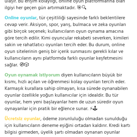
ulaşır. Bu erişim kolaylığı, online oyun platformlarına olan
ilgiyi her geçen gün artırmaktadır. 🎯🔍
Online oyunlar
, tür çeşitliliği sayesinde farklı beklentilere
cevap verir. Aksiyon, spor, yarış, bulmaca ve zeka oyunları
gibi birçok seçenek; kullanıcıların oyun oynama amacına
göre tercih edilir. Kimi oyuncular rekabeti severken, kimileri
sakin ve rahatlatıcı oyunları tercih eder. Bu durum, online
oyun sitelerinin geniş bir içerik sunmasını gerekli kılar ve
kullanıcıların aynı platformda farklı oyunlar keşfetmesini
sağlar. 🧭🎲
Oyun oynamak istiyorum
diyen kullanıcıların büyük bir
kısmı, hızlı açılan ve öğrenmesi kolay oyunları tercih eder.
Karmaşık kurallara sahip olmayan, kısa sürede oynanabilen
oyunlar özellikle yoğun kullanıcılar için idealdir. Bu tür
oyunlar, hem yeni başlayanlar hem de uzun süredir oyun
oynayanlar için pratik bir eğlence sunar. ⚡🕹️
Ücretsiz oyunlar
, ödeme zorunluluğu olmadan sunulduğu
için kullanıcıların deneme eşiğini ortadan kaldırır. Kredi kartı
bilgisi girmeden, üyelik şartı olmadan oynanan oyunlar