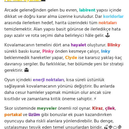
Pac-Man Oyunları
👻
Arcade geleneğinden gelen bu evren,
labirent
yapısı içinde
dikkat ve doğru karar alma üzerine kuruludur. Dar
koridorlar
arasında ilerlerken hedef, harita üzerindeki tüm
noktaları
temizlemektir. Alan yapısı basit görünse de ilerledikçe hata
payı azalır ve rota seçimi daha belirleyici hâle gelir. 🕹️
Kovalamacanın temelini dört ana
hayalet
oluşturur.
Blinky
sürekli baskı kurar,
Pinky
önden kesmeye çalışır,
Inky
beklenmedik hareketler yapar,
Clyde
ise kararsız yaklaş-kaç
davranışı sergiler. Bu farklılıklar, her bölümde yeni bir strateji
gerektirir. 👻
Oyun içindeki
enerji noktaları
, kısa süreli üstünlük
sağlayarak kovalamacanın yönünü değiştirir. Bu anlarda
daha cesur hamleler yapmak mümkün olur ancak süre
kısıtlıdır ve zamanlama kritik öneme sahiptir. ⚡
Skor sisteminde
meyveler
önemli rol oynar.
Kiraz
,
çilek
,
portakal
ve
üzüm
gibi bonuslar ek puan kazandırırken
oyuncuyu daha riskli alanlara yönlendirebilir. Bu denge,
ustalaşmayı teşvik eden temel unsurlardan biridir. 🍒🍓🍊🍇