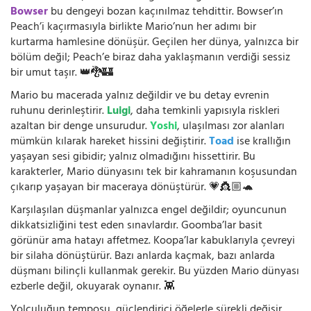
Bowser
bu dengeyi bozan kaçınılmaz tehdittir. Bowser’ın
Peach’i kaçırmasıyla birlikte Mario’nun her adımı bir
kurtarma hamlesine dönüşür. Geçilen her dünya, yalnızca bir
bölüm değil; Peach’e biraz daha yaklaşmanın verdiği sessiz
bir umut taşır. 👑🐉🏰
Mario bu macerada yalnız değildir ve bu detay evrenin
ruhunu derinleştirir.
Luigi
, daha temkinli yapısıyla riskleri
azaltan bir denge unsurudur.
Yoshi
, ulaşılması zor alanları
mümkün kılarak hareket hissini değiştirir.
Toad
ise krallığın
yaşayan sesi gibidir; yalnız olmadığını hissettirir. Bu
karakterler, Mario dünyasını tek bir kahramanın koşusundan
çıkarıp yaşayan bir maceraya dönüştürür. 💗👸🏼🐢
Karşılaşılan düşmanlar yalnızca engel değildir; oyuncunun
dikkatsizliğini test eden sınavlardır. Goomba’lar basit
görünür ama hatayı affetmez. Koopa’lar kabuklarıyla çevreyi
bir silaha dönüştürür. Bazı anlarda kaçmak, bazı anlarda
düşmanı bilinçli kullanmak gerekir. Bu yüzden Mario dünyası
ezberle değil, okuyarak oynanır. 👾
Yolculuğun temposu, güçlendirici öğelerle sürekli değişir.