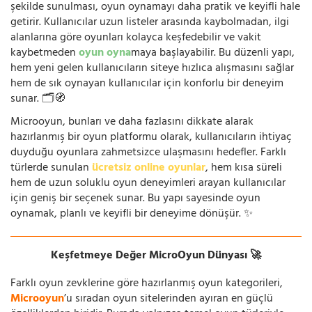
şekilde sunulması, oyun oynamayı daha pratik ve keyifli hale
getirir. Kullanıcılar uzun listeler arasında kaybolmadan, ilgi
alanlarına göre oyunları kolayca keşfedebilir ve vakit
kaybetmeden
oyun oyna
maya başlayabilir. Bu düzenli yapı,
hem yeni gelen kullanıcıların siteye hızlıca alışmasını sağlar
hem de sık oynayan kullanıcılar için konforlu bir deneyim
sunar. 🗂️🧭
Microoyun, bunları ve daha fazlasını dikkate alarak
hazırlanmış bir oyun platformu olarak, kullanıcıların ihtiyaç
duyduğu oyunlara zahmetsizce ulaşmasını hedefler. Farklı
türlerde sunulan
ücretsiz online oyunlar
, hem kısa süreli
hem de uzun soluklu oyun deneyimleri arayan kullanıcılar
için geniş bir seçenek sunar. Bu yapı sayesinde oyun
oynamak, planlı ve keyifli bir deneyime dönüşür. ✨
Keşfetmeye Değer MicroOyun Dünyası 🚀
Farklı oyun zevklerine göre hazırlanmış oyun kategorileri,
Microoyun
’u sıradan oyun sitelerinden ayıran en güçlü