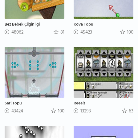
Bez Bebek Çilginligi
Kova Topu
48062
81
45423
100
Sarj Topu
Reeelz
43424
100
13293
63