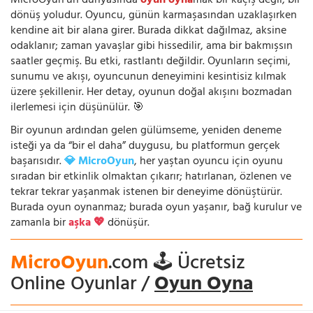
MicroOyun’un dünyasında
oyun oyna
mak bir kaçış değil, bir
dönüş yoludur. Oyuncu, günün karmaşasından uzaklaşırken
kendine ait bir alana girer. Burada dikkat dağılmaz, aksine
odaklanır; zaman yavaşlar gibi hissedilir, ama bir bakmışsın
saatler geçmiş. Bu etki, rastlantı değildir. Oyunların seçimi,
sunumu ve akışı, oyuncunun deneyimini kesintisiz kılmak
üzere şekillenir. Her detay, oyunun doğal akışını bozmadan
ilerlemesi için düşünülür. 🎯
Bir oyunun ardından gelen gülümseme, yeniden deneme
isteği ya da “bir el daha” duygusu, bu platformun gerçek
başarısıdır.
💎 MicroOyun
, her yaştan oyuncu için oyunu
sıradan bir etkinlik olmaktan çıkarır; hatırlanan, özlenen ve
tekrar tekrar yaşanmak istenen bir deneyime dönüştürür.
Burada oyun oynanmaz; burada oyun yaşanır, bağ kurulur ve
zamanla bir
aşka 💖
dönüşür.
MicroOyun
.com 🕹️ Ücretsiz
Online Oyunlar /
Oyun Oyna