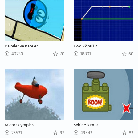
Daireler ve Kareler
Fwg Köprü 2
49230
70
18891
60
Micro Olympics
Şehir Yıkımı 2
23531
92
49543
83