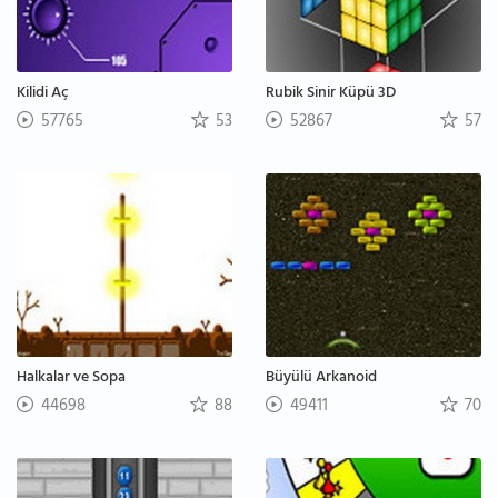
Kilidi Aç
Rubik Sinir Küpü 3D
57765
53
52867
57
Halkalar ve Sopa
Büyülü Arkanoid
44698
88
49411
70