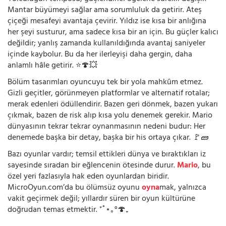
Mantar büyümeyi sağlar ama sorumluluk da getirir. Ateş
çiçeği mesafeyi avantaja çevirir. Yıldız ise kısa bir anlığına
her şeyi susturur, ama sadece kısa bir an için. Bu güçler kalıcı
değildir; yanlış zamanda kullanıldığında avantaj saniyeler
içinde kaybolur. Bu da her ilerleyişi daha gergin, daha
anlamlı hâle getirir. ⭐🍄💥
Bölüm tasarımları oyuncuyu tek bir yola mahkûm etmez.
Gizli geçitler, görünmeyen platformlar ve alternatif rotalar;
merak edenleri ödüllendirir. Bazen geri dönmek, bazen yukarı
çıkmak, bazen de risk alıp kısa yolu denemek gerekir. Mario
dünyasının tekrar tekrar oynanmasının nedeni budur: Her
denemede başka bir detay, başka bir his ortaya çıkar. 🚩🧱
Bazı oyunlar vardır; temsil ettikleri dünya ve bıraktıkları iz
sayesinde sıradan bir eğlencenin ötesinde durur.
Mario
, bu
özel yeri fazlasıyla hak eden oyunlardan biridir.
MicroOyun.com’da bu ölümsüz oyunu
oyna
mak, yalnızca
vakit geçirmek değil; yıllardır süren bir oyun kültürüne
doğrudan temas etmektir. ⁺˚⋆｡°🍄₊