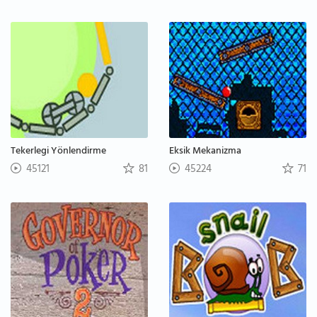
Tekerlegi Yönlendirme
Eksik Mekanizma
45121
81
45224
71