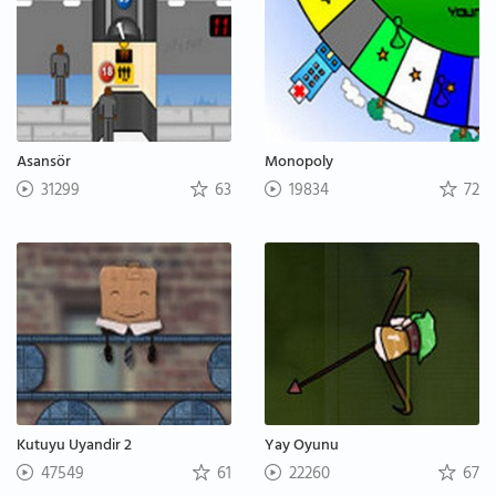
Asansör
Monopoly
31299
63
19834
72
Kutuyu Uyandir 2
Yay Oyunu
47549
61
22260
67