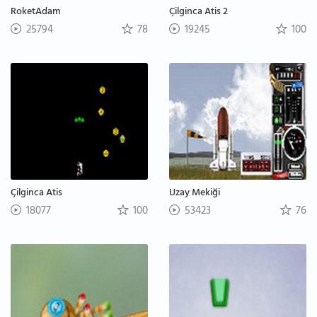
RoketAdam
Çilginca Atis 2
25794
78
19245
100
Çilginca Atis
Uzay Mekiği
18077
100
53423
76