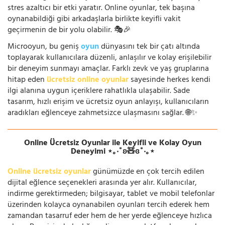
stres azaltıcı bir etki yaratır. Online oyunlar, tek başına
oynanabildiği gibi arkadaşlarla birlikte keyifli vakit
geçirmenin de bir yolu olabilir. 🎭🎉
Microoyun, bu geniş
oyun
dünyasını tek bir çatı altında
toplayarak kullanıcılara düzenli, anlaşılır ve kolay erişilebilir
bir deneyim sunmayı amaçlar. Farklı zevk ve yaş gruplarına
hitap eden
ücretsiz online oyunlar
sayesinde herkes kendi
ilgi alanına uygun içeriklere rahatlıkla ulaşabilir. Sade
tasarım, hızlı erişim ve ücretsiz oyun anlayışı, kullanıcıların
aradıkları eğlenceye zahmetsizce ulaşmasını sağlar. 🌐✨
Online Ücretsiz Oyunlar ile Keyifli ve Kolay Oyun
Deneyimi ⋆｡‧˚ʚ🧸ɞ˚‧｡⋆
Online ücretsiz oyunlar
günümüzde en çok tercih edilen
dijital eğlence seçenekleri arasında yer alır. Kullanıcılar,
indirme gerektirmeden; bilgisayar, tablet ve mobil telefonlar
üzerinden kolayca oynanabilen oyunları tercih ederek hem
zamandan tasarruf eder hem de her yerde eğlenceye hızlıca