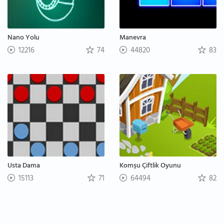
Nano Yolu
Manevra
12216
74
44820
83
Usta Dama
Komşu Çiftlik Oyunu
15113
71
64494
82