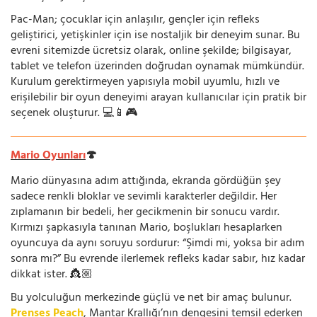
Pac-Man; çocuklar için anlaşılır, gençler için refleks
geliştirici, yetişkinler için ise nostaljik bir deneyim sunar. Bu
evreni sitemizde ücretsiz olarak, online şekilde; bilgisayar,
tablet ve telefon üzerinden doğrudan oynamak mümkündür.
Kurulum gerektirmeyen yapısıyla mobil uyumlu, hızlı ve
erişilebilir bir oyun deneyimi arayan kullanıcılar için pratik bir
seçenek oluşturur. 💻📱🎮
Mario Oyunları
🍄
Mario dünyasına adım attığında, ekranda gördüğün şey
sadece renkli bloklar ve sevimli karakterler değildir. Her
zıplamanın bir bedeli, her gecikmenin bir sonucu vardır.
Kırmızı şapkasıyla tanınan Mario, boşlukları hesaplarken
oyuncuya da aynı soruyu sordurur: “Şimdi mi, yoksa bir adım
sonra mı?” Bu evrende ilerlemek refleks kadar sabır, hız kadar
dikkat ister. 👸🏼
Bu yolculuğun merkezinde güçlü ve net bir amaç bulunur.
Prenses Peach
, Mantar Krallığı’nın dengesini temsil ederken