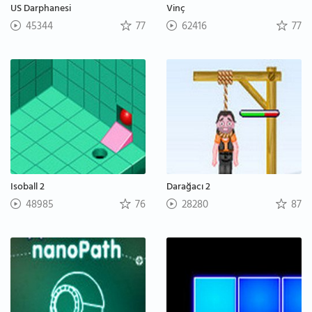
US Darphanesi
Vinç
45344
77
62416
77
Isoball 2
Darağacı 2
48985
76
28280
87