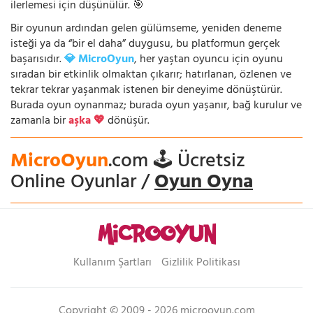
ilerlemesi için düşünülür. 🎯
Bir oyunun ardından gelen gülümseme, yeniden deneme
isteği ya da “bir el daha” duygusu, bu platformun gerçek
başarısıdır.
💎 MicroOyun
, her yaştan oyuncu için oyunu
sıradan bir etkinlik olmaktan çıkarır; hatırlanan, özlenen ve
tekrar tekrar yaşanmak istenen bir deneyime dönüştürür.
Burada oyun oynanmaz; burada oyun yaşanır, bağ kurulur ve
zamanla bir
aşka 💖
dönüşür.
MicroOyun
.com 🕹️ Ücretsiz
Online Oyunlar /
Oyun Oyna
Kullanım Şartları
Gizlilik Politikası
Copyright © 2009 - 2026 microoyun.com