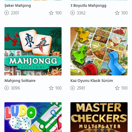
Şeker Mahjong
3 Boyutlu Mahjongg
2301
100
3362
100
Mahjong Solitaire
Kaz Oyunu Klasik Sürüm
3096
100
2981
100