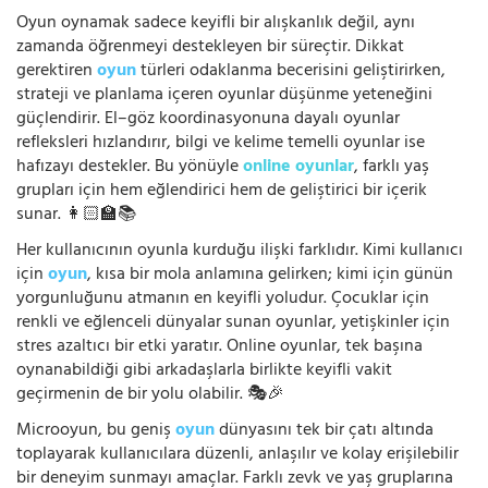
Oyun oynamak sadece keyifli bir alışkanlık değil, aynı
zamanda öğrenmeyi destekleyen bir süreçtir. Dikkat
gerektiren
oyun
türleri odaklanma becerisini geliştirirken,
strateji ve planlama içeren oyunlar düşünme yeteneğini
güçlendirir. El–göz koordinasyonuna dayalı oyunlar
refleksleri hızlandırır, bilgi ve kelime temelli oyunlar ise
hafızayı destekler. Bu yönüyle
online oyunlar
, farklı yaş
grupları için hem eğlendirici hem de geliştirici bir içerik
sunar. 👩🏻‍🏫📚
Her kullanıcının oyunla kurduğu ilişki farklıdır. Kimi kullanıcı
için
oyun
, kısa bir mola anlamına gelirken; kimi için günün
yorgunluğunu atmanın en keyifli yoludur. Çocuklar için
renkli ve eğlenceli dünyalar sunan oyunlar, yetişkinler için
stres azaltıcı bir etki yaratır. Online oyunlar, tek başına
oynanabildiği gibi arkadaşlarla birlikte keyifli vakit
geçirmenin de bir yolu olabilir. 🎭🎉
Microoyun, bu geniş
oyun
dünyasını tek bir çatı altında
toplayarak kullanıcılara düzenli, anlaşılır ve kolay erişilebilir
bir deneyim sunmayı amaçlar. Farklı zevk ve yaş gruplarına