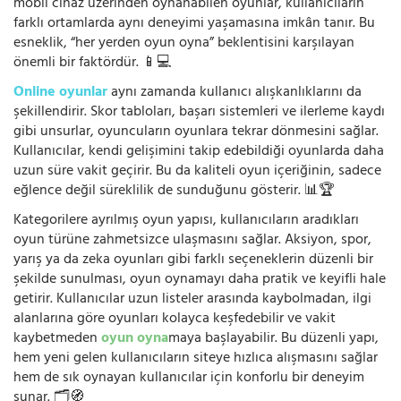
mobil cihaz üzerinden oynanabilen oyunlar, kullanıcıların
farklı ortamlarda aynı deneyimi yaşamasına imkân tanır. Bu
esneklik, “her yerden oyun oyna” beklentisini karşılayan
önemli bir faktördür. 📱💻
Online oyunlar
aynı zamanda kullanıcı alışkanlıklarını da
şekillendirir. Skor tabloları, başarı sistemleri ve ilerleme kaydı
gibi unsurlar, oyuncuların oyunlara tekrar dönmesini sağlar.
Kullanıcılar, kendi gelişimini takip edebildiği oyunlarda daha
uzun süre vakit geçirir. Bu da kaliteli oyun içeriğinin, sadece
eğlence değil süreklilik de sunduğunu gösterir. 📊🏆
Kategorilere ayrılmış oyun yapısı, kullanıcıların aradıkları
oyun türüne zahmetsizce ulaşmasını sağlar. Aksiyon, spor,
yarış ya da zeka oyunları gibi farklı seçeneklerin düzenli bir
şekilde sunulması, oyun oynamayı daha pratik ve keyifli hale
getirir. Kullanıcılar uzun listeler arasında kaybolmadan, ilgi
alanlarına göre oyunları kolayca keşfedebilir ve vakit
kaybetmeden
oyun oyna
maya başlayabilir. Bu düzenli yapı,
hem yeni gelen kullanıcıların siteye hızlıca alışmasını sağlar
hem de sık oynayan kullanıcılar için konforlu bir deneyim
sunar. 🗂️🧭