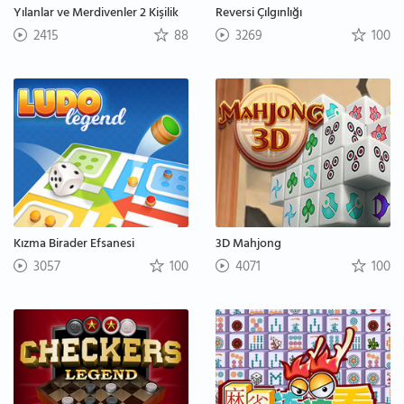
Yılanlar ve Merdivenler 2 Kişilik
Reversi Çılgınlığı
2415
88
3269
100
Kızma Birader Efsanesi
3D Mahjong
3057
100
4071
100