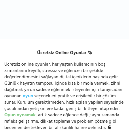
Ücretsiz Online Oyunlar 🦄
Ücretsiz online oyunlar, her yaştan kullanıcının boş
zamanlarını keyifli, stressiz ve eğlenceli bir şekilde
değerlendirmesini sağlayan dijital içeriklerin başında gelir.
Günlük hayatın temposu içinde kısa bir mola vermek, zihni
dağıtmak ya da sadece eğlenmek isteyenler için tarayıcıdan
oynanan
oyun
seçenekleri pratik ve erişilebilir bir çözüm
sunar. Kurulum gerektirmeden, hızlı açılan yapıları sayesinde
çocuklardan yetişkinlere kadar geniş bir kitleye hitap eder.
Oyun oynamak
, artık sadece eğlence değil; aynı zamanda
refleks geliştirme, dikkat toplama ve problem çözme gibi
becerileri destekleyen bir alışkanlık haline gelmiştir. 🧠