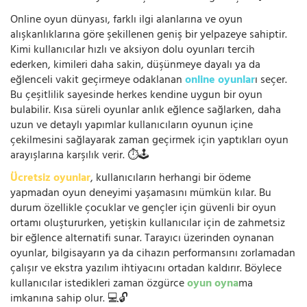
Online oyun dünyası, farklı ilgi alanlarına ve oyun
alışkanlıklarına göre şekillenen geniş bir yelpazeye sahiptir.
Kimi kullanıcılar hızlı ve aksiyon dolu oyunları tercih
ederken, kimileri daha sakin, düşünmeye dayalı ya da
eğlenceli vakit geçirmeye odaklanan
online oyunlar
ı seçer.
Bu çeşitlilik sayesinde herkes kendine uygun bir oyun
bulabilir. Kısa süreli oyunlar anlık eğlence sağlarken, daha
uzun ve detaylı yapımlar kullanıcıların oyunun içine
çekilmesini sağlayarak zaman geçirmek için yaptıkları oyun
arayışlarına karşılık verir. ⏱️🕹️
Ücretsiz oyunlar
, kullanıcıların herhangi bir ödeme
yapmadan oyun deneyimi yaşamasını mümkün kılar. Bu
durum özellikle çocuklar ve gençler için güvenli bir oyun
ortamı oluştururken, yetişkin kullanıcılar için de zahmetsiz
bir eğlence alternatifi sunar. Tarayıcı üzerinden oynanan
oyunlar, bilgisayarın ya da cihazın performansını zorlamadan
çalışır ve ekstra yazılım ihtiyacını ortadan kaldırır. Böylece
kullanıcılar istedikleri zaman özgürce
oyun oyna
ma
imkanına sahip olur. 💻🔓