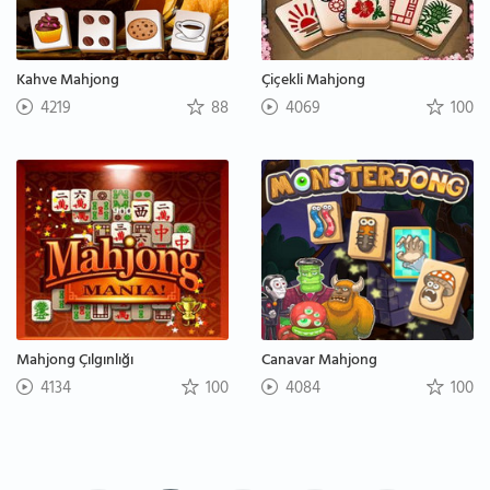
Kahve Mahjong
Çiçekli Mahjong
4219
88
4069
100
Mahjong Çılgınlığı
Canavar Mahjong
4134
100
4084
100