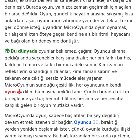
başlar; ekranda beliren ilk sahnede, ilk hamlede, ilk başarıda
derinleşir. Burada oyun, yalnızca zaman geçirmek için açılan
bir araç değildir. Oyun, gündelik hayatın arasına sıkışmış kısa
anlardan taşar, oyuncunun zihninde yer eder ve tekrar tekrar
geri dönme isteği uyandırır. MicroOyun’da oyun oynamak,
bir alışkanlıktan öteye geçer; kendine ait bir ritmi, heyecanı
ve bağı olan bir deneyime dönüşür.
🌍 Bu dünyada
oyunlar beklemez, çağırır. Oyuncu ekrana
geldiği anda seçenekler karşısına dizilir; her biri farklı bir his,
farklı bir tempo ve farklı bir mücadele sunar. Kimi zaman
reflekslerin sınandığı hızlı anlar, kimi zaman sabrın ve
zekânın öne çıktığı sessiz mücadeleler yaşanır.
MicroOyun’un sunduğu çeşitlilik, her oyuncunun kendi
oyun 🕹️
dilini bulmasına imkân tanır. Çünkü burada tek tip
bir eğlence yoktur; her ruh hâline, her ana ve her tercihe
karşılık gelen bir oyun mutlaka vardır.
MicroOyun’da oyun, sadece başlatılan bir şey değildir;
devam etmek istenen bir bağdır.
Oyuncu 🧍‍♂️
, bıraktığı
yerden yeniden başlamak ister, çünkü oyunla kurduğu ilişki
yarım kalmayı sevmez. Bu bağ, kazanılan bir skorla güçlenir,