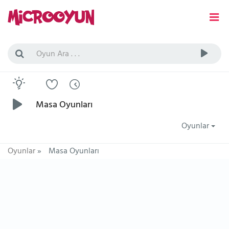
Masa Oyunları
Oyunlar
Oyunlar
»
Masa Oyunları