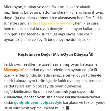
Microoyun, bunları ve daha fazlasını dikkate alarak
hazırlanmış bir oyun platformu olarak, kullanıcıların ihtiyaç
duyduğu oyunlara zahmetsizce ulaşmasını hedefler. Farklı
türlerde sunulan
ücretsiz online oyunlar
, hem kısa süreli
hem de uzun soluklu oyun deneyimleri arayan kullanıcılar
için geniş bir seçenek sunar. Bu yapı sayesinde oyun
oynamak, planlı ve keyifli bir deneyime dönüşür. ✨
Keşfetmeye Değer MicroOyun Dünyası 🚀
Farklı oyun zevklerine göre hazırlanmış oyun kategorileri,
Microoyun
’u sıradan oyun sitelerinden ayıran en güçlü
özelliklerden biridir. Burada yalnızca temel oyun türleriyle
sınırlı kalmaz, aynı türün içinde farklı oynanışlara, temalara
ve detaylara sahip çok sayıda oyun dünyasını
keşfedebilirsiniz. Bu derin ve kapsamlı yapı sayesinde
kullanıcılar, benzer oyun sitelerinde karşılaşamayacakları
kadar
geniş bir oyun yelpazesi
yle karşılaşır ve tek bir yerde
uzun süre keşif yapma imkânı bulur. 🗃️