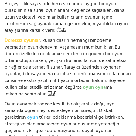
Bu çeşitlilik sayesinde herkes kendine uygun bir oyun
bulabilir. Kısa süreli oyunlar anlık eğlence sağlarken, daha
uzun ve detaylı yapımlar kullanıcıların oyunun içine
çekilmesini sağlayarak zaman geçirmek için yaptıkları oyun
arayışlarına karşılık verir. ⏱️🕹️
Ücretsiz oyunlar
, kullanıcıların herhangi bir ödeme
yapmadan oyun deneyimi yaşamasını mümkün kılar. Bu
durum özellikle çocuklar ve gençler için güvenli bir oyun
ortamı oluştururken, yetişkin kullanıcılar için de zahmetsiz
bir eğlence alternatifi sunar. Tarayıcı üzerinden oynanan
oyunlar, bilgisayarın ya da cihazın performansını zorlamadan
çalışır ve ekstra yazılım ihtiyacını ortadan kaldırır. Böylece
kullanıcılar istedikleri zaman özgürce
oyun oyna
ma
imkanına sahip olur. 💻🔓
Oyun oynamak sadece keyifli bir alışkanlık değil, aynı
zamanda öğrenmeyi destekleyen bir süreçtir. Dikkat
gerektiren
oyun
türleri odaklanma becerisini geliştirirken,
strateji ve planlama içeren oyunlar düşünme yeteneğini
güçlendirir. El–göz koordinasyonuna dayalı oyunlar