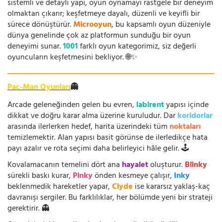
sistemli ve detaylı yapı, oyun oynamayı rastgele bir deneyim
olmaktan çıkarır; keşfetmeye dayalı, düzenli ve keyifli bir
sürece dönüştürür.
Microoyun
, bu kapsamlı oyun düzeniyle
dünya genelinde çok az platformun sunduğu bir oyun
deneyimi sunar.
1001
farklı oyun kategorimiz, siz değerli
oyuncuların keşfetmesini bekliyor. 🌐✨
Pac-Man Oyunları
👻
Arcade geleneğinden gelen bu evren,
labirent
yapısı içinde
dikkat ve doğru karar alma üzerine kuruludur. Dar
koridorlar
arasında ilerlerken hedef, harita üzerindeki tüm
noktaları
temizlemektir. Alan yapısı basit görünse de ilerledikçe hata
payı azalır ve rota seçimi daha belirleyici hâle gelir. 🕹️
Kovalamacanın temelini dört ana
hayalet
oluşturur.
Blinky
sürekli baskı kurar,
Pinky
önden kesmeye çalışır,
Inky
beklenmedik hareketler yapar,
Clyde
ise kararsız yaklaş-kaç
davranışı sergiler. Bu farklılıklar, her bölümde yeni bir strateji
gerektirir. 👻