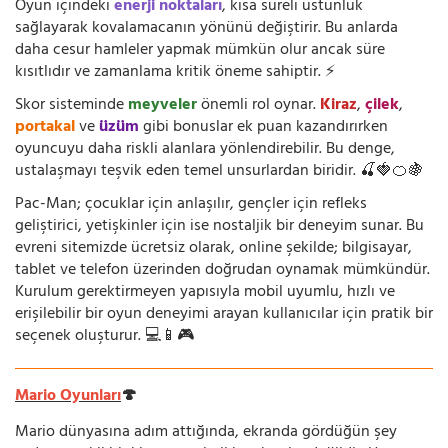
Oyun içindeki
enerji noktaları
, kısa süreli üstünlük
sağlayarak kovalamacanın yönünü değiştirir. Bu anlarda
daha cesur hamleler yapmak mümkün olur ancak süre
kısıtlıdır ve zamanlama kritik öneme sahiptir. ⚡
Skor sisteminde
meyveler
önemli rol oynar.
Kiraz
,
çilek
,
portakal
ve
üzüm
gibi bonuslar ek puan kazandırırken
oyuncuyu daha riskli alanlara yönlendirebilir. Bu denge,
ustalaşmayı teşvik eden temel unsurlardan biridir. 🍒🍓🍊🍇
Pac-Man; çocuklar için anlaşılır, gençler için refleks
geliştirici, yetişkinler için ise nostaljik bir deneyim sunar. Bu
evreni sitemizde ücretsiz olarak, online şekilde; bilgisayar,
tablet ve telefon üzerinden doğrudan oynamak mümkündür.
Kurulum gerektirmeyen yapısıyla mobil uyumlu, hızlı ve
erişilebilir bir oyun deneyimi arayan kullanıcılar için pratik bir
seçenek oluşturur. 💻📱🎮
Mario Oyunları
🍄
Mario dünyasına adım attığında, ekranda gördüğün şey