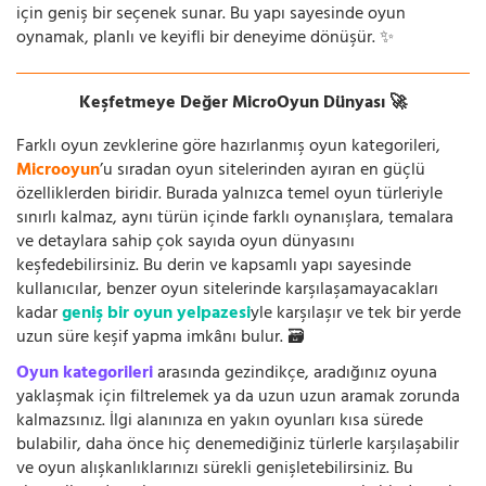
için geniş bir seçenek sunar. Bu yapı sayesinde oyun
oynamak, planlı ve keyifli bir deneyime dönüşür. ✨
Keşfetmeye Değer MicroOyun Dünyası 🚀
Farklı oyun zevklerine göre hazırlanmış oyun kategorileri,
Microoyun
’u sıradan oyun sitelerinden ayıran en güçlü
özelliklerden biridir. Burada yalnızca temel oyun türleriyle
sınırlı kalmaz, aynı türün içinde farklı oynanışlara, temalara
ve detaylara sahip çok sayıda oyun dünyasını
keşfedebilirsiniz. Bu derin ve kapsamlı yapı sayesinde
kullanıcılar, benzer oyun sitelerinde karşılaşamayacakları
kadar
geniş bir oyun yelpazesi
yle karşılaşır ve tek bir yerde
uzun süre keşif yapma imkânı bulur. 🗃️
Oyun kategorileri
arasında gezindikçe, aradığınız oyuna
yaklaşmak için filtrelemek ya da uzun uzun aramak zorunda
kalmazsınız. İlgi alanınıza en yakın oyunları kısa sürede
bulabilir, daha önce hiç denemediğiniz türlerle karşılaşabilir
ve oyun alışkanlıklarınızı sürekli genişletebilirsiniz. Bu