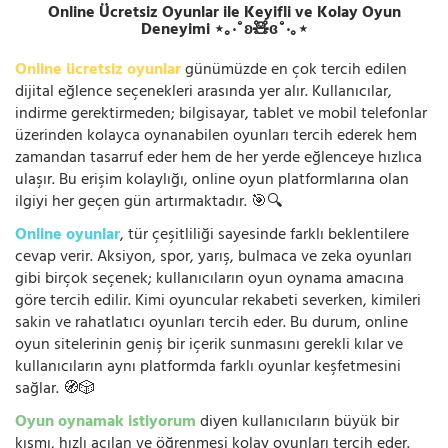
Online Ücretsiz Oyunlar ile Keyifli ve Kolay Oyun
Deneyimi ⋆｡‧˚ʚ🧸ɞ˚‧｡⋆
Online ücretsiz oyunlar
günümüzde en çok tercih edilen
dijital eğlence seçenekleri arasında yer alır. Kullanıcılar,
indirme gerektirmeden; bilgisayar, tablet ve mobil telefonlar
üzerinden kolayca oynanabilen oyunları tercih ederek hem
zamandan tasarruf eder hem de her yerde eğlenceye hızlıca
ulaşır. Bu erişim kolaylığı, online oyun platformlarına olan
ilgiyi her geçen gün artırmaktadır. 🎯🔍
Online oyunlar
, tür çeşitliliği sayesinde farklı beklentilere
cevap verir. Aksiyon, spor, yarış, bulmaca ve zeka oyunları
gibi birçok seçenek; kullanıcıların oyun oynama amacına
göre tercih edilir. Kimi oyuncular rekabeti severken, kimileri
sakin ve rahatlatıcı oyunları tercih eder. Bu durum, online
oyun sitelerinin geniş bir içerik sunmasını gerekli kılar ve
kullanıcıların aynı platformda farklı oyunlar keşfetmesini
sağlar. 🧭🎲
Oyun oynamak istiyorum
diyen kullanıcıların büyük bir
kısmı, hızlı açılan ve öğrenmesi kolay oyunları tercih eder.