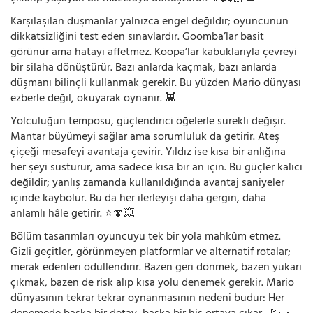
Karşılaşılan düşmanlar yalnızca engel değildir; oyuncunun
dikkatsizliğini test eden sınavlardır. Goomba’lar basit
görünür ama hatayı affetmez. Koopa’lar kabuklarıyla çevreyi
bir silaha dönüştürür. Bazı anlarda kaçmak, bazı anlarda
düşmanı bilinçli kullanmak gerekir. Bu yüzden Mario dünyası
ezberle değil, okuyarak oynanır. 👾
Yolculuğun temposu, güçlendirici öğelerle sürekli değişir.
Mantar büyümeyi sağlar ama sorumluluk da getirir. Ateş
çiçeği mesafeyi avantaja çevirir. Yıldız ise kısa bir anlığına
her şeyi susturur, ama sadece kısa bir an için. Bu güçler kalıcı
değildir; yanlış zamanda kullanıldığında avantaj saniyeler
içinde kaybolur. Bu da her ilerleyişi daha gergin, daha
anlamlı hâle getirir. ⭐🍄💥
Bölüm tasarımları oyuncuyu tek bir yola mahkûm etmez.
Gizli geçitler, görünmeyen platformlar ve alternatif rotalar;
merak edenleri ödüllendirir. Bazen geri dönmek, bazen yukarı
çıkmak, bazen de risk alıp kısa yolu denemek gerekir. Mario
dünyasının tekrar tekrar oynanmasının nedeni budur: Her