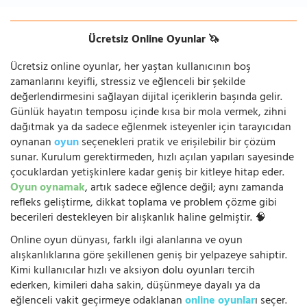
Ücretsiz Online Oyunlar 🦄
Ücretsiz online oyunlar, her yaştan kullanıcının boş
zamanlarını keyifli, stressiz ve eğlenceli bir şekilde
değerlendirmesini sağlayan dijital içeriklerin başında gelir.
Günlük hayatın temposu içinde kısa bir mola vermek, zihni
dağıtmak ya da sadece eğlenmek isteyenler için tarayıcıdan
oynanan
oyun
seçenekleri pratik ve erişilebilir bir çözüm
sunar. Kurulum gerektirmeden, hızlı açılan yapıları sayesinde
çocuklardan yetişkinlere kadar geniş bir kitleye hitap eder.
Oyun oynamak
, artık sadece eğlence değil; aynı zamanda
refleks geliştirme, dikkat toplama ve problem çözme gibi
becerileri destekleyen bir alışkanlık haline gelmiştir. 🧠
Online oyun dünyası, farklı ilgi alanlarına ve oyun
alışkanlıklarına göre şekillenen geniş bir yelpazeye sahiptir.
Kimi kullanıcılar hızlı ve aksiyon dolu oyunları tercih
ederken, kimileri daha sakin, düşünmeye dayalı ya da
eğlenceli vakit geçirmeye odaklanan
online oyunlar
ı seçer.