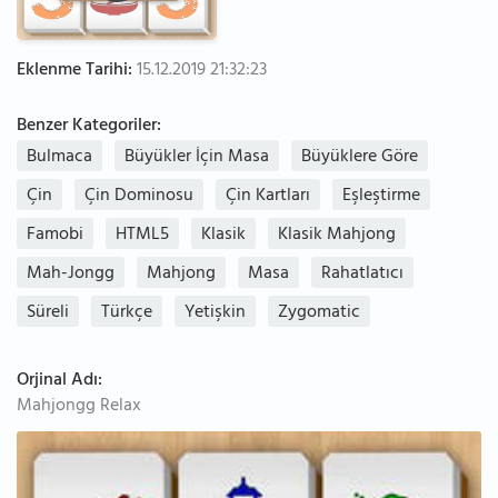
Eklenme Tarihi:
15.12.2019 21:32:23
Benzer Kategoriler:
Bulmaca
Büyükler İçin Masa
Büyüklere Göre
Çin
Çin Dominosu
Çin Kartları
Eşleştirme
Famobi
HTML5
Klasik
Klasik Mahjong
Mah-Jongg
Mahjong
Masa
Rahatlatıcı
Süreli
Türkçe
Yetişkin
Zygomatic
Orjinal Adı:
Mahjongg Relax