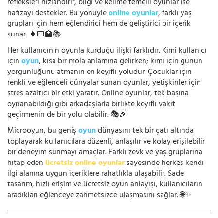
refleksleri hızlandırır, bilgi ve kelime temelli oyunlar ise
hafızayı destekler. Bu yönüyle
online oyunlar
, farklı yaş
grupları için hem eğlendirici hem de geliştirici bir içerik
sunar. 👩🏻‍🏫📚
Her kullanıcının oyunla kurduğu ilişki farklıdır. Kimi kullanıcı
için
oyun
, kısa bir mola anlamına gelirken; kimi için günün
yorgunluğunu atmanın en keyifli yoludur. Çocuklar için
renkli ve eğlenceli dünyalar sunan oyunlar, yetişkinler için
stres azaltıcı bir etki yaratır. Online oyunlar, tek başına
oynanabildiği gibi arkadaşlarla birlikte keyifli vakit
geçirmenin de bir yolu olabilir. 🎭🎉
Microoyun, bu geniş
oyun
dünyasını tek bir çatı altında
toplayarak kullanıcılara düzenli, anlaşılır ve kolay erişilebilir
bir deneyim sunmayı amaçlar. Farklı zevk ve yaş gruplarına
hitap eden
ücretsiz online oyunlar
sayesinde herkes kendi
ilgi alanına uygun içeriklere rahatlıkla ulaşabilir. Sade
tasarım, hızlı erişim ve ücretsiz oyun anlayışı, kullanıcıların
aradıkları eğlenceye zahmetsizce ulaşmasını sağlar. 🌐✨