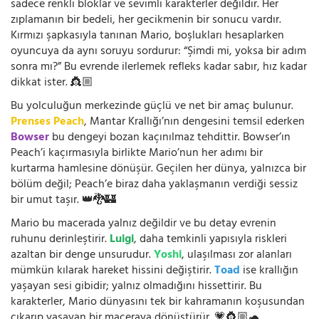
sadece renkli bloklar ve sevimli karakterler değildir. Her
zıplamanın bir bedeli, her gecikmenin bir sonucu vardır.
Kırmızı şapkasıyla tanınan Mario, boşlukları hesaplarken
oyuncuya da aynı soruyu sordurur: “Şimdi mi, yoksa bir adım
sonra mı?” Bu evrende ilerlemek refleks kadar sabır, hız kadar
dikkat ister. 👸🏼
Bu yolculuğun merkezinde güçlü ve net bir amaç bulunur.
Prenses Peach
, Mantar Krallığı’nın dengesini temsil ederken
Bowser
bu dengeyi bozan kaçınılmaz tehdittir. Bowser’ın
Peach’i kaçırmasıyla birlikte Mario’nun her adımı bir
kurtarma hamlesine dönüşür. Geçilen her dünya, yalnızca bir
bölüm değil; Peach’e biraz daha yaklaşmanın verdiği sessiz
bir umut taşır. 👑🐉🏰
Mario bu macerada yalnız değildir ve bu detay evrenin
ruhunu derinleştirir.
Luigi
, daha temkinli yapısıyla riskleri
azaltan bir denge unsurudur.
Yoshi
, ulaşılması zor alanları
mümkün kılarak hareket hissini değiştirir.
Toad
ise krallığın
yaşayan sesi gibidir; yalnız olmadığını hissettirir. Bu
karakterler, Mario dünyasını tek bir kahramanın koşusundan
çıkarıp yaşayan bir maceraya dönüştürür. 💗👸🏼🐢