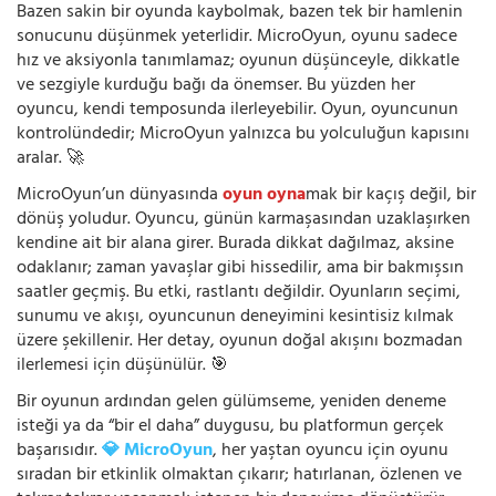
Bazen sakin bir oyunda kaybolmak, bazen tek bir hamlenin
sonucunu düşünmek yeterlidir. MicroOyun, oyunu sadece
hız ve aksiyonla tanımlamaz; oyunun düşünceyle, dikkatle
ve sezgiyle kurduğu bağı da önemser. Bu yüzden her
oyuncu, kendi temposunda ilerleyebilir. Oyun, oyuncunun
kontrolündedir; MicroOyun yalnızca bu yolculuğun kapısını
aralar. 🚀
MicroOyun’un dünyasında
oyun oyna
mak bir kaçış değil, bir
dönüş yoludur. Oyuncu, günün karmaşasından uzaklaşırken
kendine ait bir alana girer. Burada dikkat dağılmaz, aksine
odaklanır; zaman yavaşlar gibi hissedilir, ama bir bakmışsın
saatler geçmiş. Bu etki, rastlantı değildir. Oyunların seçimi,
sunumu ve akışı, oyuncunun deneyimini kesintisiz kılmak
üzere şekillenir. Her detay, oyunun doğal akışını bozmadan
ilerlemesi için düşünülür. 🎯
Bir oyunun ardından gelen gülümseme, yeniden deneme
isteği ya da “bir el daha” duygusu, bu platformun gerçek
başarısıdır.
💎 MicroOyun
, her yaştan oyuncu için oyunu
sıradan bir etkinlik olmaktan çıkarır; hatırlanan, özlenen ve