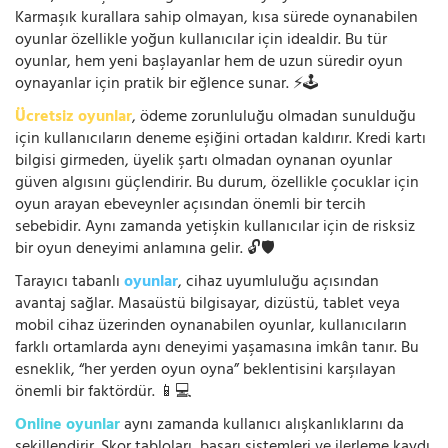
Karmaşık kurallara sahip olmayan, kısa sürede oynanabilen
oyunlar özellikle yoğun kullanıcılar için idealdir. Bu tür
oyunlar, hem yeni başlayanlar hem de uzun süredir oyun
oynayanlar için pratik bir eğlence sunar. ⚡🕹️
Ücretsiz oyunlar
, ödeme zorunluluğu olmadan sunulduğu
için kullanıcıların deneme eşiğini ortadan kaldırır. Kredi kartı
bilgisi girmeden, üyelik şartı olmadan oynanan oyunlar
güven algısını güçlendirir. Bu durum, özellikle çocuklar için
oyun arayan ebeveynler açısından önemli bir tercih
sebebidir. Aynı zamanda yetişkin kullanıcılar için de risksiz
bir oyun deneyimi anlamına gelir. 🔓🛡️
Tarayıcı tabanlı
oyunlar
, cihaz uyumluluğu açısından
avantaj sağlar. Masaüstü bilgisayar, dizüstü, tablet veya
mobil cihaz üzerinden oynanabilen oyunlar, kullanıcıların
farklı ortamlarda aynı deneyimi yaşamasına imkân tanır. Bu
esneklik, “her yerden oyun oyna” beklentisini karşılayan
önemli bir faktördür. 📱💻
Online oyunlar
aynı zamanda kullanıcı alışkanlıklarını da
şekillendirir. Skor tabloları, başarı sistemleri ve ilerleme kaydı