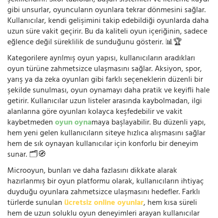
gibi unsurlar, oyuncuların oyunlara tekrar dönmesini sağlar.
Kullanıcılar, kendi gelişimini takip edebildiği oyunlarda daha
uzun süre vakit geçirir. Bu da kaliteli oyun içeriğinin, sadece
eğlence değil süreklilik de sunduğunu gösterir. 📊🏆
Kategorilere ayrılmış oyun yapısı, kullanıcıların aradıkları
oyun türüne zahmetsizce ulaşmasını sağlar. Aksiyon, spor,
yarış ya da zeka oyunları gibi farklı seçeneklerin düzenli bir
şekilde sunulması, oyun oynamayı daha pratik ve keyifli hale
getirir. Kullanıcılar uzun listeler arasında kaybolmadan, ilgi
alanlarına göre oyunları kolayca keşfedebilir ve vakit
kaybetmeden
oyun oyna
maya başlayabilir. Bu düzenli yapı,
hem yeni gelen kullanıcıların siteye hızlıca alışmasını sağlar
hem de sık oynayan kullanıcılar için konforlu bir deneyim
sunar. 🗂️🧭
Microoyun, bunları ve daha fazlasını dikkate alarak
hazırlanmış bir oyun platformu olarak, kullanıcıların ihtiyaç
duyduğu oyunlara zahmetsizce ulaşmasını hedefler. Farklı
türlerde sunulan
ücretsiz online oyunlar
, hem kısa süreli
hem de uzun soluklu oyun deneyimleri arayan kullanıcılar