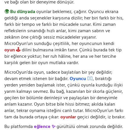
ve bağı olan bir deneyime dönüşür.
🌍 Bu dünyada
oyunlar beklemez, çağırır. Oyuncu ekrana
geldiği anda seçenekler karşısına dizilir; her biri farklı bir his,
farklı bir tempo ve farklı bir mücadele sunar. Kimi zaman
reflekslerin sınandığı hızlı anlar, kimi zaman sabrın ve
zekânın öne çıktığı sessiz mücadeleler yaşanır.
MicroOyun’un sunduğu çeşitlilik, her oyuncunun kendi
oyun 🕹️
dilini bulmasına imkân tanır. Çünkü burada tek tip
bir eğlence yoktur; her ruh hâline, her ana ve her tercihe
karşılık gelen bir oyun mutlaka vardır.
MicroOyun’da oyun, sadece başlatılan bir şey değildir;
devam etmek istenen bir bağdır.
Oyuncu 🧍‍♂️
, bıraktığı
yerden yeniden başlamak ister, çünkü oyunla kurduğu ilişki
yarım kalmayı sevmez. Bu bağ, kazanılan bir skorla güçlenir,
geçilen bir bölümle derinleşir ve paylaşılan bir deneyimle
anlam kazanır. Oyun bitse bile hissi bitmez; akılda kalan
anlar, tekrar oynama isteğini canlı tutar. MicroOyun’un farkı
tam da burada ortaya çıkar:
oyunlar
geçici değildir, iz bırakır.
Bu platformda
eğlence ✨
gürültülü olmak zorunda değildir.