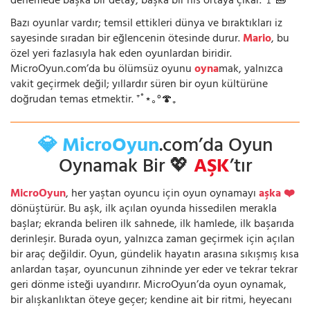
denemede başka bir detay, başka bir his ortaya çıkar. 🚩🧱
Bazı oyunlar vardır; temsil ettikleri dünya ve bıraktıkları iz
sayesinde sıradan bir eğlencenin ötesinde durur.
Mario
, bu
özel yeri fazlasıyla hak eden oyunlardan biridir.
MicroOyun.com’da bu ölümsüz oyunu
oyna
mak, yalnızca
vakit geçirmek değil; yıllardır süren bir oyun kültürüne
doğrudan temas etmektir. ⁺˚⋆｡°🍄₊
💎 MicroOyun
.com’da Oyun
Oynamak Bir 💖
AŞK
’tır
MicroOyun
, her yaştan oyuncu için oyun oynamayı
aşka ❤️
dönüştürür. Bu aşk, ilk açılan oyunda hissedilen merakla
başlar; ekranda beliren ilk sahnede, ilk hamlede, ilk başarıda
derinleşir. Burada oyun, yalnızca zaman geçirmek için açılan
bir araç değildir. Oyun, gündelik hayatın arasına sıkışmış kısa
anlardan taşar, oyuncunun zihninde yer eder ve tekrar tekrar
geri dönme isteği uyandırır. MicroOyun’da oyun oynamak,
bir alışkanlıktan öteye geçer; kendine ait bir ritmi, heyecanı