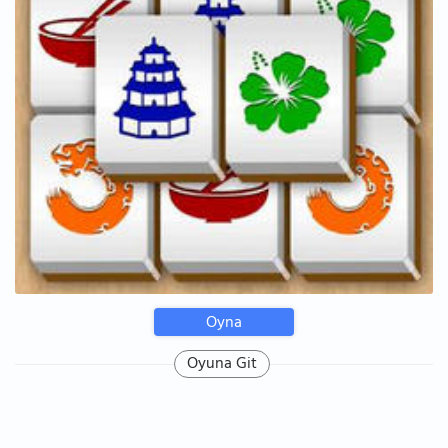
Oyna
Oyuna Git