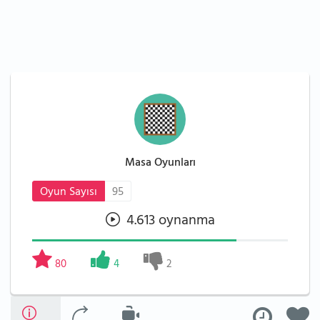
Masa Oyunları
Oyun Sayısı
95
4.613 oynanma
80
4
2