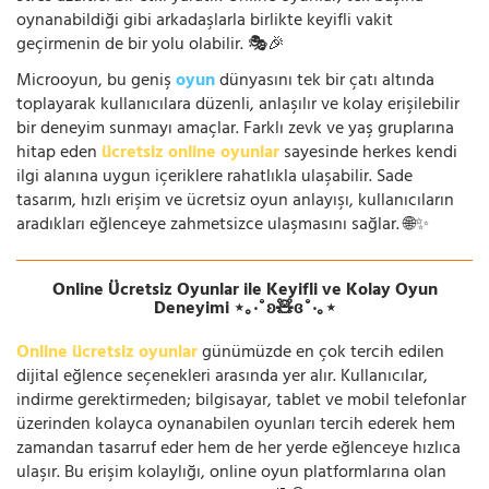
oynanabildiği gibi arkadaşlarla birlikte keyifli vakit
geçirmenin de bir yolu olabilir. 🎭🎉
Microoyun, bu geniş
oyun
dünyasını tek bir çatı altında
toplayarak kullanıcılara düzenli, anlaşılır ve kolay erişilebilir
bir deneyim sunmayı amaçlar. Farklı zevk ve yaş gruplarına
hitap eden
ücretsiz online oyunlar
sayesinde herkes kendi
ilgi alanına uygun içeriklere rahatlıkla ulaşabilir. Sade
tasarım, hızlı erişim ve ücretsiz oyun anlayışı, kullanıcıların
aradıkları eğlenceye zahmetsizce ulaşmasını sağlar. 🌐✨
Online Ücretsiz Oyunlar ile Keyifli ve Kolay Oyun
Deneyimi ⋆｡‧˚ʚ🧸ɞ˚‧｡⋆
Online ücretsiz oyunlar
günümüzde en çok tercih edilen
dijital eğlence seçenekleri arasında yer alır. Kullanıcılar,
indirme gerektirmeden; bilgisayar, tablet ve mobil telefonlar
üzerinden kolayca oynanabilen oyunları tercih ederek hem
zamandan tasarruf eder hem de her yerde eğlenceye hızlıca
ulaşır. Bu erişim kolaylığı, online oyun platformlarına olan