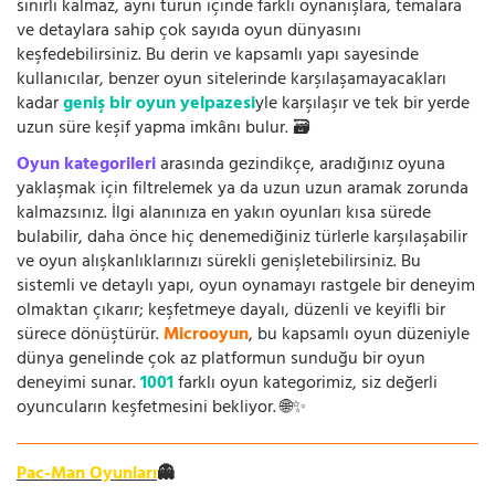
sınırlı kalmaz, aynı türün içinde farklı oynanışlara, temalara
ve detaylara sahip çok sayıda oyun dünyasını
keşfedebilirsiniz. Bu derin ve kapsamlı yapı sayesinde
kullanıcılar, benzer oyun sitelerinde karşılaşamayacakları
kadar
geniş bir oyun yelpazesi
yle karşılaşır ve tek bir yerde
uzun süre keşif yapma imkânı bulur. 🗃️
Oyun kategorileri
arasında gezindikçe, aradığınız oyuna
yaklaşmak için filtrelemek ya da uzun uzun aramak zorunda
kalmazsınız. İlgi alanınıza en yakın oyunları kısa sürede
bulabilir, daha önce hiç denemediğiniz türlerle karşılaşabilir
ve oyun alışkanlıklarınızı sürekli genişletebilirsiniz. Bu
sistemli ve detaylı yapı, oyun oynamayı rastgele bir deneyim
olmaktan çıkarır; keşfetmeye dayalı, düzenli ve keyifli bir
sürece dönüştürür.
Microoyun
, bu kapsamlı oyun düzeniyle
dünya genelinde çok az platformun sunduğu bir oyun
deneyimi sunar.
1001
farklı oyun kategorimiz, siz değerli
oyuncuların keşfetmesini bekliyor. 🌐✨
Pac-Man Oyunları
👻