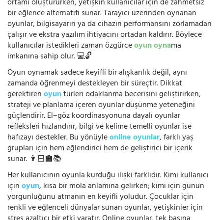
ortamı oluştururken, yetişkin kullanıcılar için de zahmetsiz
bir eğlence alternatifi sunar. Tarayıcı üzerinden oynanan
oyunlar, bilgisayarın ya da cihazın performansını zorlamadan
çalışır ve ekstra yazılım ihtiyacını ortadan kaldırır. Böylece
kullanıcılar istedikleri zaman özgürce
oyun oyna
ma
imkanına sahip olur. 💻🔓
Oyun oynamak sadece keyifli bir alışkanlık değil, aynı
zamanda öğrenmeyi destekleyen bir süreçtir. Dikkat
gerektiren
oyun
türleri odaklanma becerisini geliştirirken,
strateji ve planlama içeren oyunlar düşünme yeteneğini
güçlendirir. El–göz koordinasyonuna dayalı oyunlar
refleksleri hızlandırır, bilgi ve kelime temelli oyunlar ise
hafızayı destekler. Bu yönüyle
online oyunlar
, farklı yaş
grupları için hem eğlendirici hem de geliştirici bir içerik
sunar. 👩🏻‍🏫📚
Her kullanıcının oyunla kurduğu ilişki farklıdır. Kimi kullanıcı
için
oyun
, kısa bir mola anlamına gelirken; kimi için günün
yorgunluğunu atmanın en keyifli yoludur. Çocuklar için
renkli ve eğlenceli dünyalar sunan oyunlar, yetişkinler için
stres azaltıcı bir etki yaratır. Online oyunlar, tek başına