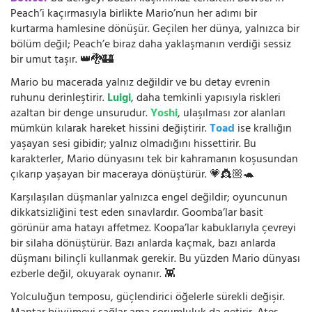
Peach’i kaçırmasıyla birlikte Mario’nun her adımı bir
kurtarma hamlesine dönüşür. Geçilen her dünya, yalnızca bir
bölüm değil; Peach’e biraz daha yaklaşmanın verdiği sessiz
bir umut taşır. 👑🐉🏰
Mario bu macerada yalnız değildir ve bu detay evrenin
ruhunu derinleştirir.
Luigi
, daha temkinli yapısıyla riskleri
azaltan bir denge unsurudur.
Yoshi
, ulaşılması zor alanları
mümkün kılarak hareket hissini değiştirir.
Toad
ise krallığın
yaşayan sesi gibidir; yalnız olmadığını hissettirir. Bu
karakterler, Mario dünyasını tek bir kahramanın koşusundan
çıkarıp yaşayan bir maceraya dönüştürür. 💗👸🏼🐢
Karşılaşılan düşmanlar yalnızca engel değildir; oyuncunun
dikkatsizliğini test eden sınavlardır. Goomba’lar basit
görünür ama hatayı affetmez. Koopa’lar kabuklarıyla çevreyi
bir silaha dönüştürür. Bazı anlarda kaçmak, bazı anlarda
düşmanı bilinçli kullanmak gerekir. Bu yüzden Mario dünyası
ezberle değil, okuyarak oynanır. 👾
Yolculuğun temposu, güçlendirici öğelerle sürekli değişir.