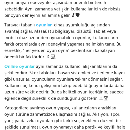
oyun arayan ebeveynler açısından önemli bir tercih
sebebidir. Aynı zamanda yetişkin kullanıcılar için de risksiz
bir oyun deneyimi anlamına gelir. 🔓🛡️
Tarayıcı tabanlı
oyunlar
, cihaz uyumluluğu açısından
avantaj sağlar. Masaüstü bilgisayar, dizüstü, tablet veya
mobil cihaz üzerinden oynanabilen oyunlar, kullanıcıların
farklı ortamlarda aynı deneyimi yaşamasına imkân tanır. Bu
esneklik, “her yerden oyun oyna” beklentisini karşılayan
önemli bir faktördür. 📱💻
Online oyunlar
aynı zamanda kullanıcı alışkanlıklarını da
şekillendirir. Skor tabloları, başarı sistemleri ve ilerleme kaydı
gibi unsurlar, oyuncuların oyunlara tekrar dönmesini sağlar.
Kullanıcılar, kendi gelişimini takip edebildiği oyunlarda daha
uzun süre vakit geçirir. Bu da kaliteli oyun içeriğinin, sadece
eğlence değil süreklilik de sunduğunu gösterir. 📊🏆
Kategorilere ayrılmış oyun yapısı, kullanıcıların aradıkları
oyun türüne zahmetsizce ulaşmasını sağlar. Aksiyon, spor,
yarış ya da zeka oyunları gibi farklı seçeneklerin düzenli bir
şekilde sunulması, oyun oynamayı daha pratik ve keyifli hale