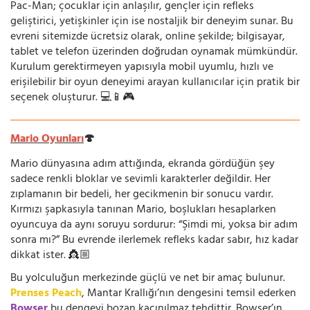
Pac-Man; çocuklar için anlaşılır, gençler için refleks
geliştirici, yetişkinler için ise nostaljik bir deneyim sunar. Bu
evreni sitemizde ücretsiz olarak, online şekilde; bilgisayar,
tablet ve telefon üzerinden doğrudan oynamak mümkündür.
Kurulum gerektirmeyen yapısıyla mobil uyumlu, hızlı ve
erişilebilir bir oyun deneyimi arayan kullanıcılar için pratik bir
seçenek oluşturur. 💻📱🎮
Mario Oyunları
🍄
Mario dünyasına adım attığında, ekranda gördüğün şey
sadece renkli bloklar ve sevimli karakterler değildir. Her
zıplamanın bir bedeli, her gecikmenin bir sonucu vardır.
Kırmızı şapkasıyla tanınan Mario, boşlukları hesaplarken
oyuncuya da aynı soruyu sordurur: “Şimdi mi, yoksa bir adım
sonra mı?” Bu evrende ilerlemek refleks kadar sabır, hız kadar
dikkat ister. 👸🏼
Bu yolculuğun merkezinde güçlü ve net bir amaç bulunur.
Prenses Peach
, Mantar Krallığı’nın dengesini temsil ederken
Bowser
bu dengeyi bozan kaçınılmaz tehdittir. Bowser’ın