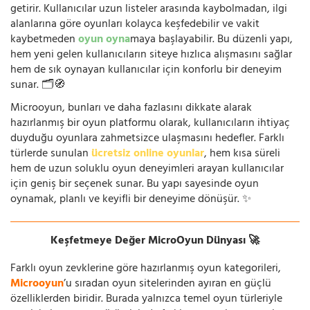
getirir. Kullanıcılar uzun listeler arasında kaybolmadan, ilgi
alanlarına göre oyunları kolayca keşfedebilir ve vakit
kaybetmeden
oyun oyna
maya başlayabilir. Bu düzenli yapı,
hem yeni gelen kullanıcıların siteye hızlıca alışmasını sağlar
hem de sık oynayan kullanıcılar için konforlu bir deneyim
sunar. 🗂️🧭
Microoyun, bunları ve daha fazlasını dikkate alarak
hazırlanmış bir oyun platformu olarak, kullanıcıların ihtiyaç
duyduğu oyunlara zahmetsizce ulaşmasını hedefler. Farklı
türlerde sunulan
ücretsiz online oyunlar
, hem kısa süreli
hem de uzun soluklu oyun deneyimleri arayan kullanıcılar
için geniş bir seçenek sunar. Bu yapı sayesinde oyun
oynamak, planlı ve keyifli bir deneyime dönüşür. ✨
Keşfetmeye Değer MicroOyun Dünyası 🚀
Farklı oyun zevklerine göre hazırlanmış oyun kategorileri,
Microoyun
’u sıradan oyun sitelerinden ayıran en güçlü
özelliklerden biridir. Burada yalnızca temel oyun türleriyle