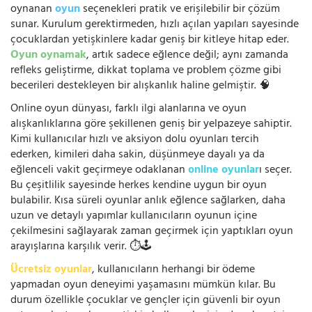
oynanan
oyun
seçenekleri pratik ve erişilebilir bir çözüm
sunar. Kurulum gerektirmeden, hızlı açılan yapıları sayesinde
çocuklardan yetişkinlere kadar geniş bir kitleye hitap eder.
Oyun oynamak
, artık sadece eğlence değil; aynı zamanda
refleks geliştirme, dikkat toplama ve problem çözme gibi
becerileri destekleyen bir alışkanlık haline gelmiştir. 🧠
Online oyun dünyası, farklı ilgi alanlarına ve oyun
alışkanlıklarına göre şekillenen geniş bir yelpazeye sahiptir.
Kimi kullanıcılar hızlı ve aksiyon dolu oyunları tercih
ederken, kimileri daha sakin, düşünmeye dayalı ya da
eğlenceli vakit geçirmeye odaklanan
online oyunlar
ı seçer.
Bu çeşitlilik sayesinde herkes kendine uygun bir oyun
bulabilir. Kısa süreli oyunlar anlık eğlence sağlarken, daha
uzun ve detaylı yapımlar kullanıcıların oyunun içine
çekilmesini sağlayarak zaman geçirmek için yaptıkları oyun
arayışlarına karşılık verir. ⏱️🕹️
Ücretsiz oyunlar
, kullanıcıların herhangi bir ödeme
yapmadan oyun deneyimi yaşamasını mümkün kılar. Bu
durum özellikle çocuklar ve gençler için güvenli bir oyun