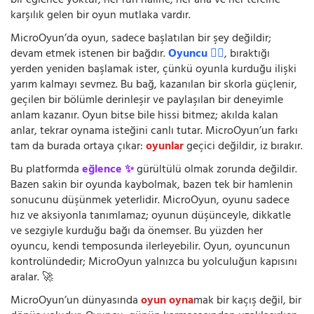
bir eğlence yoktur; her ruh hâline, her ana ve her tercihe
karşılık gelen bir oyun mutlaka vardır.
MicroOyun’da oyun, sadece başlatılan bir şey değildir;
devam etmek istenen bir bağdır.
Oyuncu 🧍‍♂️
, bıraktığı
yerden yeniden başlamak ister, çünkü oyunla kurduğu ilişki
yarım kalmayı sevmez. Bu bağ, kazanılan bir skorla güçlenir,
geçilen bir bölümle derinleşir ve paylaşılan bir deneyimle
anlam kazanır. Oyun bitse bile hissi bitmez; akılda kalan
anlar, tekrar oynama isteğini canlı tutar. MicroOyun’un farkı
tam da burada ortaya çıkar:
oyunlar
geçici değildir, iz bırakır.
Bu platformda
eğlence ✨
gürültülü olmak zorunda değildir.
Bazen sakin bir oyunda kaybolmak, bazen tek bir hamlenin
sonucunu düşünmek yeterlidir. MicroOyun, oyunu sadece
hız ve aksiyonla tanımlamaz; oyunun düşünceyle, dikkatle
ve sezgiyle kurduğu bağı da önemser. Bu yüzden her
oyuncu, kendi temposunda ilerleyebilir. Oyun, oyuncunun
kontrolündedir; MicroOyun yalnızca bu yolculuğun kapısını
aralar. 🚀
MicroOyun’un dünyasında
oyun oyna
mak bir kaçış değil, bir