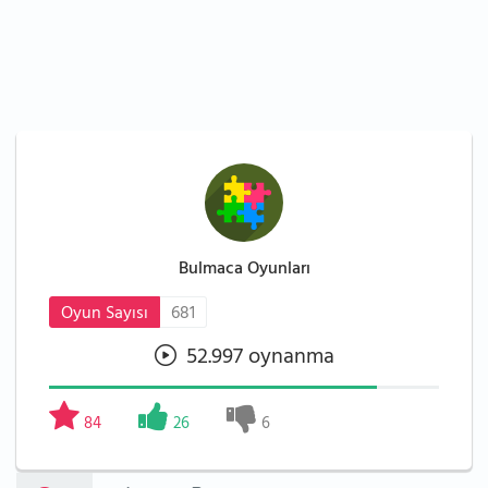
Bulmaca Oyunları
Oyun Sayısı
681
52.997 oynanma
84
26
6