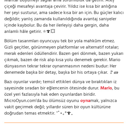
Mantar büyümeyi sağlar ama sorumluluk da getirir. Ateş
çiçeği mesafeyi avantaja çevirir. Yıldız ise kısa bir anlığına
her şeyi susturur, ama sadece kısa bir an için. Bu güçler kalıcı
değildir; yanlış zamanda kullanıldığında avantaj saniyeler
içinde kaybolur. Bu da her ilerleyişi daha gergin, daha
anlamlı hâle getirir. ⭐🍄💥
Bölüm tasarımları oyuncuyu tek bir yola mahkûm etmez.
Gizli geçitler, görünmeyen platformlar ve alternatif rotalar;
merak edenleri ödüllendirir. Bazen geri dönmek, bazen yukarı
çıkmak, bazen de risk alıp kısa yolu denemek gerekir. Mario
dünyasının tekrar tekrar oynanmasının nedeni budur: Her
denemede başka bir detay, başka bir his ortaya çıkar. 🚩🧱
Bazı oyunlar vardır; temsil ettikleri dünya ve bıraktıkları iz
sayesinde sıradan bir eğlencenin ötesinde durur.
Mario
, bu
özel yeri fazlasıyla hak eden oyunlardan biridir.
MicroOyun.com’da bu ölümsüz oyunu
oyna
mak, yalnızca
vakit geçirmek değil; yıllardır süren bir oyun kültürüne
doğrudan temas etmektir. ⁺˚⋆｡°🍄₊