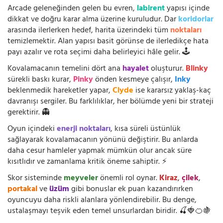
Arcade geleneğinden gelen bu evren,
labirent
yapısı içinde
dikkat ve doğru karar alma üzerine kuruludur. Dar
koridorlar
arasında ilerlerken hedef, harita üzerindeki tüm
noktaları
temizlemektir. Alan yapısı basit görünse de ilerledikçe hata
payı azalır ve rota seçimi daha belirleyici hâle gelir. 🕹️
Kovalamacanın temelini dört ana
hayalet
oluşturur.
Blinky
sürekli baskı kurar,
Pinky
önden kesmeye çalışır,
Inky
beklenmedik hareketler yapar,
Clyde
ise kararsız yaklaş-kaç
davranışı sergiler. Bu farklılıklar, her bölümde yeni bir strateji
gerektirir. 👻
Oyun içindeki
enerji noktaları
, kısa süreli üstünlük
sağlayarak kovalamacanın yönünü değiştirir. Bu anlarda
daha cesur hamleler yapmak mümkün olur ancak süre
kısıtlıdır ve zamanlama kritik öneme sahiptir. ⚡
Skor sisteminde
meyveler
önemli rol oynar.
Kiraz
,
çilek
,
portakal
ve
üzüm
gibi bonuslar ek puan kazandırırken
oyuncuyu daha riskli alanlara yönlendirebilir. Bu denge,
ustalaşmayı teşvik eden temel unsurlardan biridir. 🍒🍓🍊🍇