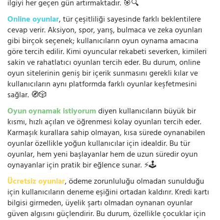
ilgiyi her geçen gün artırmaktadır. 🎯🔍
Online oyunlar
, tür çeşitliliği sayesinde farklı beklentilere
cevap verir. Aksiyon, spor, yarış, bulmaca ve zeka oyunları
gibi birçok seçenek; kullanıcıların oyun oynama amacına
göre tercih edilir. Kimi oyuncular rekabeti severken, kimileri
sakin ve rahatlatıcı oyunları tercih eder. Bu durum, online
oyun sitelerinin geniş bir içerik sunmasını gerekli kılar ve
kullanıcıların aynı platformda farklı oyunlar keşfetmesini
sağlar. 🧭🎲
Oyun oynamak istiyorum
diyen kullanıcıların büyük bir
kısmı, hızlı açılan ve öğrenmesi kolay oyunları tercih eder.
Karmaşık kurallara sahip olmayan, kısa sürede oynanabilen
oyunlar özellikle yoğun kullanıcılar için idealdir. Bu tür
oyunlar, hem yeni başlayanlar hem de uzun süredir oyun
oynayanlar için pratik bir eğlence sunar. ⚡🕹️
Ücretsiz oyunlar
, ödeme zorunluluğu olmadan sunulduğu
için kullanıcıların deneme eşiğini ortadan kaldırır. Kredi kartı
bilgisi girmeden, üyelik şartı olmadan oynanan oyunlar
güven algısını güçlendirir. Bu durum, özellikle çocuklar için