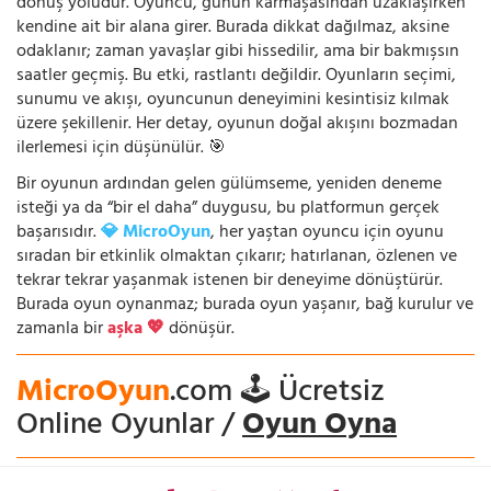
dönüş yoludur. Oyuncu, günün karmaşasından uzaklaşırken
kendine ait bir alana girer. Burada dikkat dağılmaz, aksine
odaklanır; zaman yavaşlar gibi hissedilir, ama bir bakmışsın
saatler geçmiş. Bu etki, rastlantı değildir. Oyunların seçimi,
sunumu ve akışı, oyuncunun deneyimini kesintisiz kılmak
üzere şekillenir. Her detay, oyunun doğal akışını bozmadan
ilerlemesi için düşünülür. 🎯
Bir oyunun ardından gelen gülümseme, yeniden deneme
isteği ya da “bir el daha” duygusu, bu platformun gerçek
başarısıdır.
💎 MicroOyun
, her yaştan oyuncu için oyunu
sıradan bir etkinlik olmaktan çıkarır; hatırlanan, özlenen ve
tekrar tekrar yaşanmak istenen bir deneyime dönüştürür.
Burada oyun oynanmaz; burada oyun yaşanır, bağ kurulur ve
zamanla bir
aşka 💖
dönüşür.
MicroOyun
.com 🕹️ Ücretsiz
Online Oyunlar /
Oyun Oyna