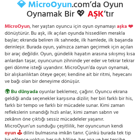
💎 MicroOyun
.com’da Oyun
Oynamak Bir 💖
AŞK
’tır
MicroOyun
, her yaştan oyuncu için oyun oynamayı
aşka ❤️
dönüştürür. Bu aşk, ilk açılan oyunda hissedilen merakla
başlar; ekranda beliren ilk sahnede, ilk hamlede, ilk başarıda
derinleşir. Burada oyun, yalnızca zaman geçirmek için açılan
bir araç değildir. Oyun, gündelik hayatın arasına sıkışmış kısa
anlardan taşar, oyuncunun zihninde yer eder ve tekrar tekrar
geri dönme isteği uyandırır. MicroOyun’da oyun oynamak,
bir alışkanlıktan öteye geçer; kendine ait bir ritmi, heyecanı
ve bağı olan bir deneyime dönüşür.
🌍 Bu dünyada
oyunlar beklemez, çağırır. Oyuncu ekrana
geldiği anda seçenekler karşısına dizilir; her biri farklı bir his,
farklı bir tempo ve farklı bir mücadele sunar. Kimi zaman
reflekslerin sınandığı hızlı anlar, kimi zaman sabrın ve
zekânın öne çıktığı sessiz mücadeleler yaşanır.
MicroOyun’un sunduğu çeşitlilik, her oyuncunun kendi
oyun 🕹️
dilini bulmasına imkân tanır. Çünkü burada tek tip