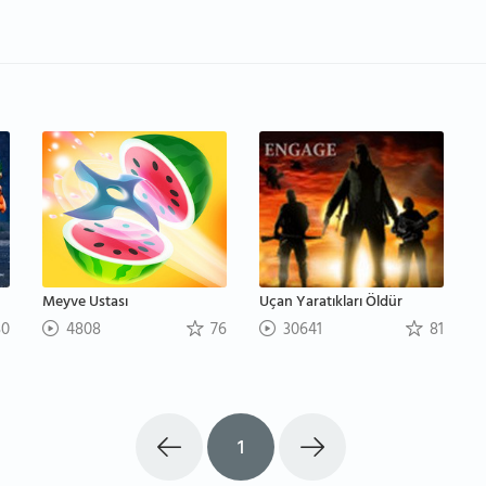
Meyve Ustası
Uçan Yaratıkları Öldür
0
4808
76
30641
81
1