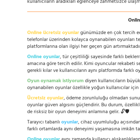
kullanıcıların aradıkları eğlenceye zahmetsizce ulaşm
Onlin
Online ücretsiz oyunlar
günümüzde en çok tercih edile
telefonlar üzerinden kolayca oynanabilen oyunları te
platformlarına olan ilgiyi her geçen gün artırmaktadı
Online oyunlar
, tür çeşitliliği sayesinde farklı bek
amacına göre tercih edilir. Kimi oyuncular rekabeti se
gerekli kılar ve kullanıcıların aynı platformda farklı 
Oyun oynamak istiyorum
diyen kullanıcıların büyük
oynanabilen oyunlar özellikle yoğun kullanıcılar için
Ücretsiz oyunlar
, ödeme zorunluluğu olmadan sunuldu
oyunlar güven algısını güçlendirir. Bu durum, özellik
de risksiz bir oyun deneyimi anlamına gelir. 🔓🛡️
Tarayıcı tabanlı
oyunlar
, cihaz uyumluluğu açısından
farklı ortamlarda aynı deneyimi yaşamasına imkân tan
Online oyunlar
aynı zamanda kullanıcı alışkanlıklarını