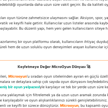
 edebildiği oyunlarda daha uzun süre vakit geçirir. Bu da kaliteli o
ıkları oyun türüne zahmetsizce ulaşmasını sağlar. Aksiyon, spor, yar
ik ve keyifli hale getirir. Kullanıcılar uzun listeler arasında kay
aşlayabilir. Bu düzenli yapı, hem yeni gelen kullanıcıların siteye 
azırlanmış bir oyun platformu olarak, kullanıcıların ihtiyaç duyd
süreli hem de uzun soluklu oyun deneyimleri arayan kullanıcılar iç
Keşfetmeye Değer MicroOyun Dünyası 🚀
leri,
Microoyun
’u sıradan oyun sitelerinden ayıran en güçlü özell
temalara ve detaylara sahip çok sayıda oyun dünyasını keşfedebilirs
eniş bir oyun yelpazesi
yle karşılaşır ve tek bir yerde uzun süre k
una yaklaşmak için filtrelemek ya da uzun uzun aramak zorunda kal
 karşılaşabilir ve oyun alışkanlıklarınızı sürekli genişletebilirsini
nli ve keyifli bir sürece dönüştürür.
Microoyun
, bu kapsamlı oy