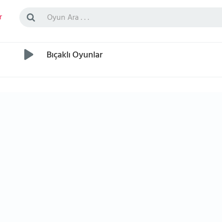
r
Bıçaklı Oyunlar