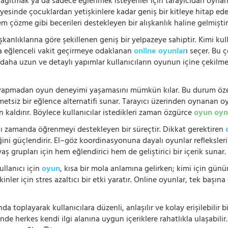
 dağıtmak ya da sadece eğlenmek isteyenler için tarayıcıdan oyn
ayesinde çocuklardan yetişkinlere kadar geniş bir kitleye hitap ede
 çözme gibi becerileri destekleyen bir alışkanlık haline gelmiştir
şkanlıklarına göre şekillenen geniş bir yelpazeye sahiptir. Kimi kull
da eğlenceli vakit geçirmeye odaklanan
online oyunlar
ı seçer. Bu 
n, daha uzun ve detaylı yapımlar kullanıcıların oyunun içine çekil
e yapmadan oyun deneyimi yaşamasını mümkün kılar. Bu durum özell
hmetsiz bir eğlence alternatifi sunar. Tarayıcı üzerinden oynanan o
n kaldırır. Böylece kullanıcılar istedikleri zaman özgürce
oyun oyn
nı zamanda öğrenmeyi destekleyen bir süreçtir. Dikkat gerektiren
i güçlendirir. El–göz koordinasyonuna dayalı oyunlar refleksleri hı
 yaş grupları için hem eğlendirici hem de geliştirici bir içerik sunar
ullanıcı için
oyun
, kısa bir mola anlamına gelirken; kimi için gü
nler için stres azaltıcı bir etki yaratır. Online oyunlar, tek başına 
nda toplayarak kullanıcılara düzenli, anlaşılır ve kolay erişilebili
de herkes kendi ilgi alanına uygun içeriklere rahatlıkla ulaşabilir.