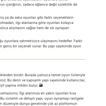
yun içeriğinin, sadece eğlence değil süreklilik de
ış ya da zeka oyunları gibi farklı seçeneklerin
bolmadan, ilgi alanlarına göre oyunları kolayca
hızlıca alışmasını sağlar hem de sık oynayan
uğu oyunlara zahmetsizce ulaşmasını hedefler. Farklı
in geniş bir seçenek sunar. Bu yapı sayesinde oyun
iklerden biridir. Burada yalnızca temel oyun türleriyle
iniz. Bu derin ve kapsamlı yapı sayesinde kullanıcılar,
eşif yapma imkânı bulur. 🗃️
mazsınız. İlgi alanınıza en yakın oyunları kısa
z. Bu sistemli ve detaylı yapı, oyun oynamayı rastgele
un düzeniyle dünya genelinde çok az platformun