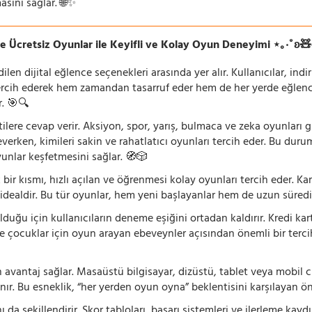
asını sağlar. 🌐✨
e Ücretsiz Oyunlar ile Keyifli ve Kolay Oyun Deneyimi ⋆｡‧˚ʚ
n dijital eğlence seçenekleri arasında yer alır. Kullanıcılar, ind
rcih ederek hem zamandan tasarruf eder hem de her yerde eğlenceye
r. 🎯🔍
lentilere cevap verir. Aksiyon, spor, yarış, bulmaca ve zeka oyunlar
verken, kimileri sakin ve rahatlatıcı oyunları tercih eder. Bu duru
oyunlar keşfetmesini sağlar. 🧭🎲
 bir kısmı, hızlı açılan ve öğrenmesi kolay oyunları tercih eder. K
 idealdir. Bu tür oyunlar, hem yeni başlayanlar hem de uzun süredi
ğu için kullanıcıların deneme eşiğini ortadan kaldırır. Kredi kar
le çocuklar için oyun arayan ebeveynler açısından önemli bir tercih
 avantaj sağlar. Masaüstü bilgisayar, dizüstü, tablet veya mobil c
ır. Bu esneklik, “her yerden oyun oyna” beklentisini karşılayan ön
 da şekillendirir. Skor tabloları, başarı sistemleri ve ilerleme kay