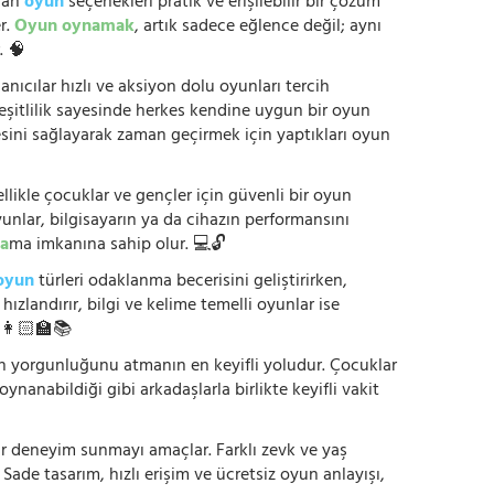
anan
oyun
seçenekleri pratik ve erişilebilir bir çözüm
r.
Oyun oynamak
, artık sadece eğlence değil; aynı
. 🧠
anıcılar hızlı ve aksiyon dolu oyunları tercih
çeşitlilik sayesinde herkes kendine uygun bir oyun
mesini sağlayarak zaman geçirmek için yaptıkları oyun
ikle çocuklar ve gençler için güvenli bir oyun
yunlar, bilgisayarın ya da cihazın performansını
a
ma imkanına sahip olur. 💻🔓
oyun
türleri odaklanma becerisini geliştirirken,
zlandırır, bilgi ve kelime temelli oyunlar ise
. 👩🏻‍🏫📚
nün yorgunluğunu atmanın en keyifli yoludur. Çocuklar
oynanabildiği gibi arkadaşlarla birlikte keyifli vakit
r bir deneyim sunmayı amaçlar. Farklı zevk ve yaş
 Sade tasarım, hızlı erişim ve ücretsiz oyun anlayışı,