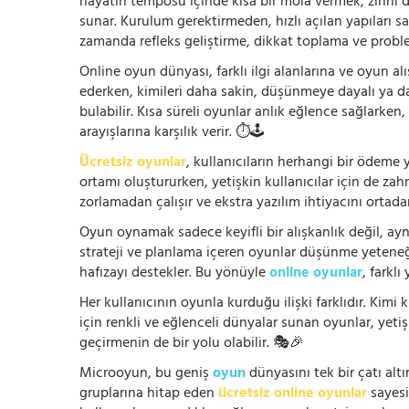
hayatın temposu içinde kısa bir mola vermek, zihni
sunar. Kurulum gerektirmeden, hızlı açılan yapıları s
zamanda refleks geliştirme, dikkat toplama ve problem
Online oyun dünyası, farklı ilgi alanlarına ve oyun alı
ederken, kimileri daha sakin, düşünmeye dayalı ya 
bulabilir. Kısa süreli oyunlar anlık eğlence sağlarke
arayışlarına karşılık verir. ⏱️🕹️
Ücretsiz oyunlar
, kullanıcıların herhangi bir ödem
ortamı oluştururken, yetişkin kullanıcılar için de za
zorlamadan çalışır ve ekstra yazılım ihtiyacını ortada
Oyun oynamak sadece keyifli bir alışkanlık değil, ay
strateji ve planlama içeren oyunlar düşünme yeteneğin
hafızayı destekler. Bu yönüyle
online oyunlar
, farklı
Her kullanıcının oyunla kurduğu ilişki farklıdır. Kimi k
için renkli ve eğlenceli dünyalar sunan oyunlar, yetişki
geçirmenin de bir yolu olabilir. 🎭🎉
Microoyun, bu geniş
oyun
dünyasını tek bir çatı altı
gruplarına hitap eden
ücretsiz online oyunlar
sayesin