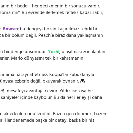
anın bir bedeli, her gecikmenin bir sonucu vardır.
onra mı?” Bu evrende ilerlemek refleks kadar sabır,
en
Bowser
bu dengeyi bozan kaçınılmaz tehdittir.
zca bir bölüm değil; Peach’e biraz daha yaklaşmanın
ltan bir denge unsurudur.
Yoshi
, ulaşılması zor alanları
kterler, Mario dünyasını tek bir kahramanın
nür ama hatayı affetmez. Koopa’lar kabuklarıyla
ünyası ezberle değil, okuyarak oynanır. 👾
 mesafeyi avantaja çevirir. Yıldız ise kısa bir
 saniyeler içinde kaybolur. Bu da her ilerleyişi daha
erak edenleri ödüllendirir. Bazen geri dönmek, bazen
r: Her denemede başka bir detay, başka bir his