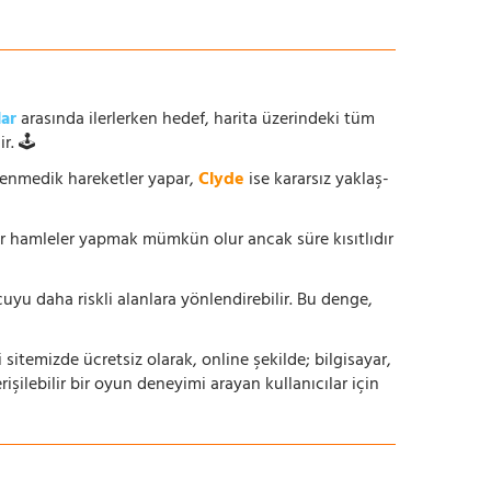
lar
arasında ilerlerken hedef, harita üzerindeki tüm
r. 🕹️
enmedik hareketler yapar,
Clyde
ise kararsız yaklaş-
ur hamleler yapmak mümkün olur ancak süre kısıtlıdır
yu daha riskli alanlara yönlendirebilir. Bu denge,
i sitemizde ücretsiz olarak, online şekilde; bilgisayar,
lebilir bir oyun deneyimi arayan kullanıcılar için