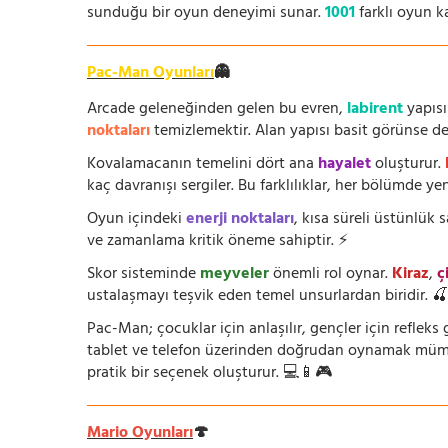
sunduğu bir oyun deneyimi sunar.
1001
farklı oyun k
Pac-Man Oyunları
👻
Arcade geleneğinden gelen bu evren,
labirent
yapısı
noktaları
temizlemektir. Alan yapısı basit görünse de i
Kovalamacanın temelini dört ana
hayalet
oluşturur.
kaç davranışı sergiler. Bu farklılıklar, her bölümde yeni
Oyun içindeki
enerji noktaları
, kısa süreli üstünlük
ve zamanlama kritik öneme sahiptir. ⚡
Skor sisteminde
meyveler
önemli rol oynar.
Kiraz
,
ç
ustalaşmayı teşvik eden temel unsurlardan biridir. 
Pac-Man; çocuklar için anlaşılır, gençler için refleks g
tablet ve telefon üzerinden doğrudan oynamak mümkün
pratik bir seçenek oluşturur. 💻📱🎮
Mario Oyunları
🍄