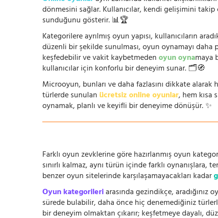
dönmesini sağlar. Kullanıcılar, kendi gelişimini takip
sunduğunu gösterir. 📊🏆
Kategorilere ayrılmış oyun yapısı, kullanıcıların arad
düzenli bir şekilde sunulması, oyun oynamayı daha prat
keşfedebilir ve vakit kaybetmeden
oyun oyna
maya b
kullanıcılar için konforlu bir deneyim sunar. 🗂️🧭
Microoyun, bunları ve daha fazlasını dikkate alarak h
türlerde sunulan
ücretsiz online oyunlar
, hem kısa 
oynamak, planlı ve keyifli bir deneyime dönüşür. ✨
Farklı oyun zevklerine göre hazırlanmış oyun kategori
sınırlı kalmaz, aynı türün içinde farklı oynanışlara, 
benzer oyun sitelerinde karşılaşamayacakları kadar
g
Oyun kategorileri
arasında gezindikçe, aradığınız oy
sürede bulabilir, daha önce hiç denemediğiniz türlerle
bir deneyim olmaktan çıkarır; keşfetmeye dayalı, düze