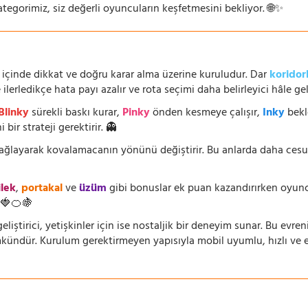
ategorimiz, siz değerli oyuncuların keşfetmesini bekliyor. 🌐✨
 içinde dikkat ve doğru karar alma üzerine kuruludur. Dar
koridor
lerledikçe hata payı azalır ve rota seçimi daha belirleyici hâle geli
Blinky
sürekli baskı kurar,
Pinky
önden kesmeye çalışır,
Inky
bekl
 bir strateji gerektirir. 👻
 sağlayarak kovalamacanın yönünü değiştirir. Bu anlarda daha ces
ilek
,
portakal
ve
üzüm
gibi bonuslar ek puan kazandırırken oyuncu
🍓🍊🍇
eliştirici, yetişkinler için ise nostaljik bir deneyim sunar. Bu evren
dür. Kurulum gerektirmeyen yapısıyla mobil uyumlu, hızlı ve erişi