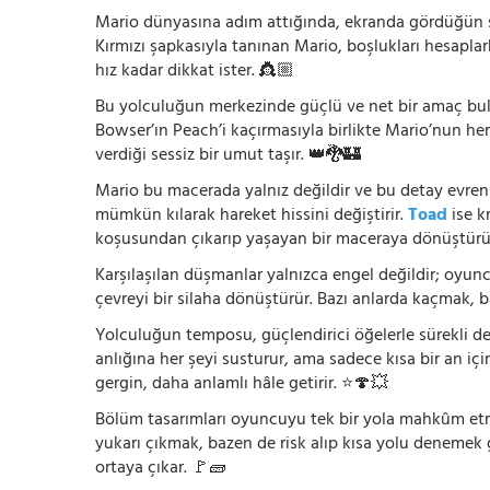
Mario dünyasına adım attığında, ekranda gördüğün şey
Kırmızı şapkasıyla tanınan Mario, boşlukları hesapla
hız kadar dikkat ister. 👸🏼
Bu yolculuğun merkezinde güçlü ve net bir amaç bu
Bowser’ın Peach’i kaçırmasıyla birlikte Mario’nun he
verdiği sessiz bir umut taşır. 👑🐉🏰
Mario bu macerada yalnız değildir ve bu detay evreni
mümkün kılarak hareket hissini değiştirir.
Toad
ise k
koşusundan çıkarıp yaşayan bir maceraya dönüştürü
Karşılaşılan düşmanlar yalnızca engel değildir; oyun
çevreyi bir silaha dönüştürür. Bazı anlarda kaçmak, 
Yolculuğun temposu, güçlendirici öğelerle sürekli değ
anlığına her şeyi susturur, ama sadece kısa bir an içi
gergin, daha anlamlı hâle getirir. ⭐🍄💥
Bölüm tasarımları oyuncuyu tek bir yola mahkûm etmez
yukarı çıkmak, bazen de risk alıp kısa yolu denemek
ortaya çıkar. 🚩🧱