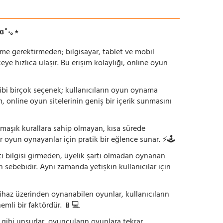
ɞ˚‧｡⋆
irme gerektirmeden; bilgisayar, tablet ve mobil
 hızlıca ulaşır. Bu erişim kolaylığı, online oyun
ı gibi birçok seçenek; kullanıcıların oyun oynama
m, online oyun sitelerinin geniş bir içerik sunmasını
armaşık kurallara sahip olmayan, kısa sürede
r oyun oynayanlar için pratik bir eğlence sunar. ⚡🕹️
tı bilgisi girmeden, üyelik şartı olmadan oynanan
 sebebidir. Aynı zamanda yetişkin kullanıcılar için
ihaz üzerinden oynanabilen oyunlar, kullanıcıların
emli bir faktördür. 📱💻
dı gibi unsurlar, oyuncuların oyunlara tekrar