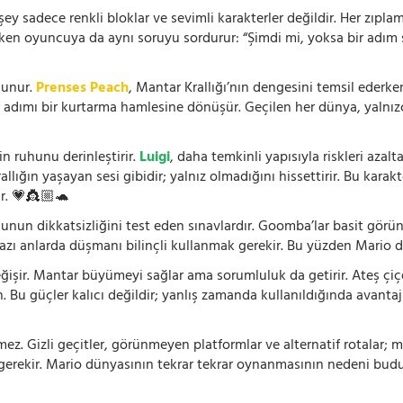
 sadece renkli bloklar ve sevimli karakterler değildir. Her zıplam
rken oyuncuya da aynı soruyu sordurur: “Şimdi mi, yoksa bir adım s
lunur.
Prenses Peach
, Mantar Krallığı’nın dengesini temsil ederk
r adımı bir kurtarma hamlesine dönüşür. Geçilen her dünya, yalnı
n ruhunu derinleştirir.
Luigi
, daha temkinli yapısıyla riskleri aza
rallığın yaşayan sesi gibidir; yalnız olmadığını hissettirir. Bu kara
r. 💗👸🏼🐢
cunun dikkatsizliğini test eden sınavlardır. Goomba’lar basit görü
bazı anlarda düşmanı bilinçli kullanmak gerekir. Bu yüzden Mario d
işir. Mantar büyümeyi sağlar ama sorumluluk da getirir. Ateş çiçeği
n. Bu güçler kalıcı değildir; yanlış zamanda kullanıldığında avantaj
. Gizli geçitler, görünmeyen platformlar ve alternatif rotalar; m
 gerekir. Mario dünyasının tekrar tekrar oynanmasının nedeni budu