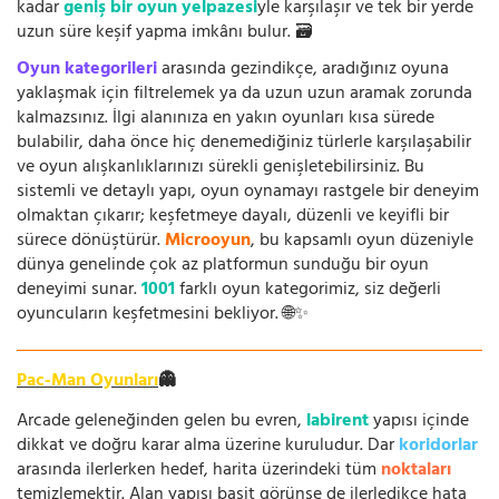
kadar
geniş bir oyun yelpazesi
yle karşılaşır ve tek bir yerde
uzun süre keşif yapma imkânı bulur. 🗃️
Oyun kategorileri
arasında gezindikçe, aradığınız oyuna
yaklaşmak için filtrelemek ya da uzun uzun aramak zorunda
kalmazsınız. İlgi alanınıza en yakın oyunları kısa sürede
bulabilir, daha önce hiç denemediğiniz türlerle karşılaşabilir
ve oyun alışkanlıklarınızı sürekli genişletebilirsiniz. Bu
sistemli ve detaylı yapı, oyun oynamayı rastgele bir deneyim
olmaktan çıkarır; keşfetmeye dayalı, düzenli ve keyifli bir
sürece dönüştürür.
Microoyun
, bu kapsamlı oyun düzeniyle
dünya genelinde çok az platformun sunduğu bir oyun
deneyimi sunar.
1001
farklı oyun kategorimiz, siz değerli
oyuncuların keşfetmesini bekliyor. 🌐✨
Pac-Man Oyunları
👻
Arcade geleneğinden gelen bu evren,
labirent
yapısı içinde
dikkat ve doğru karar alma üzerine kuruludur. Dar
koridorlar
arasında ilerlerken hedef, harita üzerindeki tüm
noktaları
temizlemektir. Alan yapısı basit görünse de ilerledikçe hata