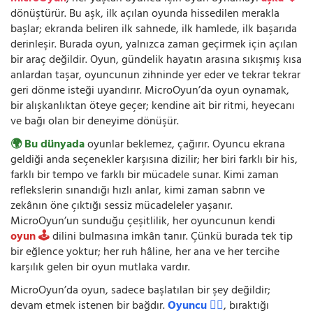
dönüştürür. Bu aşk, ilk açılan oyunda hissedilen merakla
başlar; ekranda beliren ilk sahnede, ilk hamlede, ilk başarıda
derinleşir. Burada oyun, yalnızca zaman geçirmek için açılan
bir araç değildir. Oyun, gündelik hayatın arasına sıkışmış kısa
anlardan taşar, oyuncunun zihninde yer eder ve tekrar tekrar
geri dönme isteği uyandırır. MicroOyun’da oyun oynamak,
bir alışkanlıktan öteye geçer; kendine ait bir ritmi, heyecanı
ve bağı olan bir deneyime dönüşür.
🌍 Bu dünyada
oyunlar beklemez, çağırır. Oyuncu ekrana
geldiği anda seçenekler karşısına dizilir; her biri farklı bir his,
farklı bir tempo ve farklı bir mücadele sunar. Kimi zaman
reflekslerin sınandığı hızlı anlar, kimi zaman sabrın ve
zekânın öne çıktığı sessiz mücadeleler yaşanır.
MicroOyun’un sunduğu çeşitlilik, her oyuncunun kendi
oyun 🕹️
dilini bulmasına imkân tanır. Çünkü burada tek tip
bir eğlence yoktur; her ruh hâline, her ana ve her tercihe
karşılık gelen bir oyun mutlaka vardır.
MicroOyun’da oyun, sadece başlatılan bir şey değildir;
devam etmek istenen bir bağdır.
Oyuncu 🧍‍♂️
, bıraktığı