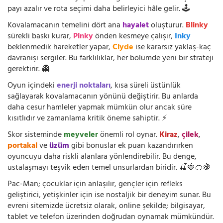
payı azalır ve rota seçimi daha belirleyici hâle gelir. 🕹️
Kovalamacanın temelini dört ana
hayalet
oluşturur.
Blinky
sürekli baskı kurar,
Pinky
önden kesmeye çalışır,
Inky
beklenmedik hareketler yapar,
Clyde
ise kararsız yaklaş-kaç
davranışı sergiler. Bu farklılıklar, her bölümde yeni bir strateji
gerektirir. 👻
Oyun içindeki
enerji noktaları
, kısa süreli üstünlük
sağlayarak kovalamacanın yönünü değiştirir. Bu anlarda
daha cesur hamleler yapmak mümkün olur ancak süre
kısıtlıdır ve zamanlama kritik öneme sahiptir. ⚡
Skor sisteminde
meyveler
önemli rol oynar.
Kiraz
,
çilek
,
portakal
ve
üzüm
gibi bonuslar ek puan kazandırırken
oyuncuyu daha riskli alanlara yönlendirebilir. Bu denge,
ustalaşmayı teşvik eden temel unsurlardan biridir. 🍒🍓🍊🍇
Pac-Man; çocuklar için anlaşılır, gençler için refleks
geliştirici, yetişkinler için ise nostaljik bir deneyim sunar. Bu
evreni sitemizde ücretsiz olarak, online şekilde; bilgisayar,
tablet ve telefon üzerinden doğrudan oynamak mümkündür.