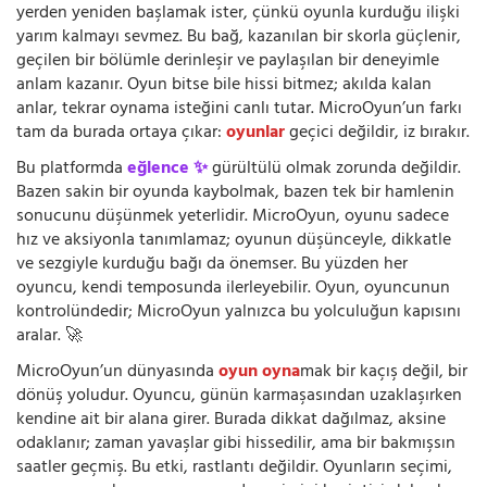
yerden yeniden başlamak ister, çünkü oyunla kurduğu ilişki
yarım kalmayı sevmez. Bu bağ, kazanılan bir skorla güçlenir,
geçilen bir bölümle derinleşir ve paylaşılan bir deneyimle
anlam kazanır. Oyun bitse bile hissi bitmez; akılda kalan
anlar, tekrar oynama isteğini canlı tutar. MicroOyun’un farkı
tam da burada ortaya çıkar:
oyunlar
geçici değildir, iz bırakır.
Bu platformda
eğlence ✨
gürültülü olmak zorunda değildir.
Bazen sakin bir oyunda kaybolmak, bazen tek bir hamlenin
sonucunu düşünmek yeterlidir. MicroOyun, oyunu sadece
hız ve aksiyonla tanımlamaz; oyunun düşünceyle, dikkatle
ve sezgiyle kurduğu bağı da önemser. Bu yüzden her
oyuncu, kendi temposunda ilerleyebilir. Oyun, oyuncunun
kontrolündedir; MicroOyun yalnızca bu yolculuğun kapısını
aralar. 🚀
MicroOyun’un dünyasında
oyun oyna
mak bir kaçış değil, bir
dönüş yoludur. Oyuncu, günün karmaşasından uzaklaşırken
kendine ait bir alana girer. Burada dikkat dağılmaz, aksine
odaklanır; zaman yavaşlar gibi hissedilir, ama bir bakmışsın
saatler geçmiş. Bu etki, rastlantı değildir. Oyunların seçimi,