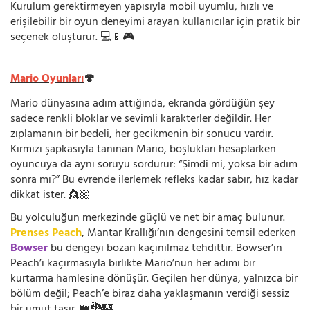
Kurulum gerektirmeyen yapısıyla mobil uyumlu, hızlı ve
erişilebilir bir oyun deneyimi arayan kullanıcılar için pratik bir
seçenek oluşturur. 💻📱🎮
Mario Oyunları
🍄
Mario dünyasına adım attığında, ekranda gördüğün şey
sadece renkli bloklar ve sevimli karakterler değildir. Her
zıplamanın bir bedeli, her gecikmenin bir sonucu vardır.
Kırmızı şapkasıyla tanınan Mario, boşlukları hesaplarken
oyuncuya da aynı soruyu sordurur: “Şimdi mi, yoksa bir adım
sonra mı?” Bu evrende ilerlemek refleks kadar sabır, hız kadar
dikkat ister. 👸🏼
Bu yolculuğun merkezinde güçlü ve net bir amaç bulunur.
Prenses Peach
, Mantar Krallığı’nın dengesini temsil ederken
Bowser
bu dengeyi bozan kaçınılmaz tehdittir. Bowser’ın
Peach’i kaçırmasıyla birlikte Mario’nun her adımı bir
kurtarma hamlesine dönüşür. Geçilen her dünya, yalnızca bir
bölüm değil; Peach’e biraz daha yaklaşmanın verdiği sessiz
bir umut taşır. 👑🐉🏰