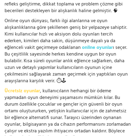
refleks geliştirme, dikkat toplama ve problem çözme gibi
becerileri destekleyen bir alışkanlık haline gelmiştir. 🧠
Online oyun dünyası, farklı ilgi alanlarına ve oyun
alışkanlıklarına göre şekillenen geniş bir yelpazeye sahiptir.
Kimi kullanıcılar hızlı ve aksiyon dolu oyunları tercih
ederken, kimileri daha sakin, düşünmeye dayalı ya da
eğlenceli vakit geçirmeye odaklanan
online oyunlar
ı seçer.
Bu çeşitlilik sayesinde herkes kendine uygun bir oyun
bulabilir. Kısa süreli oyunlar anlık eğlence sağlarken, daha
uzun ve detaylı yapımlar kullanıcıların oyunun içine
çekilmesini sağlayarak zaman geçirmek için yaptıkları oyun
arayışlarına karşılık verir. ⏱️🕹️
Ücretsiz oyunlar
, kullanıcıların herhangi bir ödeme
yapmadan oyun deneyimi yaşamasını mümkün kılar. Bu
durum özellikle çocuklar ve gençler için güvenli bir oyun
ortamı oluştururken, yetişkin kullanıcılar için de zahmetsiz
bir eğlence alternatifi sunar. Tarayıcı üzerinden oynanan
oyunlar, bilgisayarın ya da cihazın performansını zorlamadan
çalışır ve ekstra yazılım ihtiyacını ortadan kaldırır. Böylece