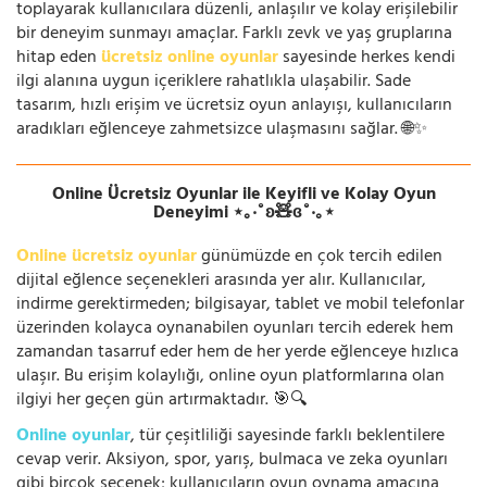
toplayarak kullanıcılara düzenli, anlaşılır ve kolay erişilebilir
bir deneyim sunmayı amaçlar. Farklı zevk ve yaş gruplarına
hitap eden
ücretsiz online oyunlar
sayesinde herkes kendi
ilgi alanına uygun içeriklere rahatlıkla ulaşabilir. Sade
tasarım, hızlı erişim ve ücretsiz oyun anlayışı, kullanıcıların
aradıkları eğlenceye zahmetsizce ulaşmasını sağlar. 🌐✨
Online Ücretsiz Oyunlar ile Keyifli ve Kolay Oyun
Deneyimi ⋆｡‧˚ʚ🧸ɞ˚‧｡⋆
Online ücretsiz oyunlar
günümüzde en çok tercih edilen
dijital eğlence seçenekleri arasında yer alır. Kullanıcılar,
indirme gerektirmeden; bilgisayar, tablet ve mobil telefonlar
üzerinden kolayca oynanabilen oyunları tercih ederek hem
zamandan tasarruf eder hem de her yerde eğlenceye hızlıca
ulaşır. Bu erişim kolaylığı, online oyun platformlarına olan
ilgiyi her geçen gün artırmaktadır. 🎯🔍
Online oyunlar
, tür çeşitliliği sayesinde farklı beklentilere
cevap verir. Aksiyon, spor, yarış, bulmaca ve zeka oyunları
gibi birçok seçenek; kullanıcıların oyun oynama amacına