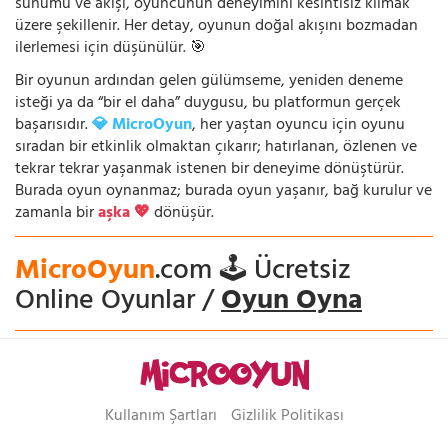
sunumu ve akışı, oyuncunun deneyimini kesintisiz kılmak
üzere şekillenir. Her detay, oyunun doğal akışını bozmadan
ilerlemesi için düşünülür. 🎯
Bir oyunun ardından gelen gülümseme, yeniden deneme
isteği ya da “bir el daha” duygusu, bu platformun gerçek
başarısıdır.
💎 MicroOyun
, her yaştan oyuncu için oyunu
sıradan bir etkinlik olmaktan çıkarır; hatırlanan, özlenen ve
tekrar tekrar yaşanmak istenen bir deneyime dönüştürür.
Burada oyun oynanmaz; burada oyun yaşanır, bağ kurulur ve
zamanla bir
aşka 💖
dönüşür.
MicroOyun
.com 🕹️ Ücretsiz
Online Oyunlar /
Oyun Oyna
Kullanım Şartları
Gizlilik Politikası