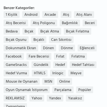
Benzer Kategoriler:
1 Kişilik
Android
Arcade
Atış
Atış Alanı
Atış Becerisi
Atış Poligonu
Bağımlılık
Beceri
Bedava
Bıçak
Bıçak Atma
Bıçak Fırlatma
Bıçak Oyunu
Bıçaklı
Can Sıkıntısı
Dokunmatik Ekran
Dönen
Dönme
Eğlenceli
Facebook
Fare Becerisi
Fırlat
Fırlatma
GameSnacks
Gündelik
Hedef
Hedef Tahtası
Hedef Vurma
HTML5
Inlogic
Meyve
Mouse ile Oynanan
MSN
Online
Oyun Oynamak İstiyorum
Parçalama
Popüler
REKLAMSIZ
Yahoo
Yandex
Yasaksız