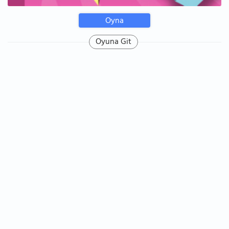
Oyna
Oyuna Git