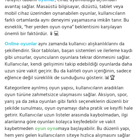
Tarayıcı tabanlı
oyunlar
, cihaz uyumluluğu açısından
avantaj sağlar. Masaüstü bilgisayar, dizüstü, tablet veya
mobil cihaz üzerinden oynanabilen oyunlar, kullanıcıların
farklı ortamlarda aynı deneyimi yaşamasına imkân tanır. Bu
esneklik, “her yerden oyun oyna” beklentisini karşılayan
önemli bir faktördür. 📱💻
Online oyunlar
aynı zamanda kullanıcı alışkanlıklarını da
şekillendirir. Skor tabloları, başarı sistemleri ve ilerleme kaydı
gibi unsurlar, oyuncuların oyunlara tekrar dönmesini sağlar.
Kullanıcılar, kendi gelişimini takip edebildiği oyunlarda daha
uzun süre vakit geçirir. Bu da kaliteli oyun içeriğinin, sadece
eğlence değil süreklilik de sunduğunu gösterir. 📊🏆
Kategorilere ayrılmış oyun yapısı, kullanıcıların aradıkları
oyun türüne zahmetsizce ulaşmasını sağlar. Aksiyon, spor,
yarış ya da zeka oyunları gibi farklı seçeneklerin düzenli bir
şekilde sunulması, oyun oynamayı daha pratik ve keyifli hale
getirir. Kullanıcılar uzun listeler arasında kaybolmadan, ilgi
alanlarına göre oyunları kolayca keşfedebilir ve vakit
kaybetmeden
oyun oyna
maya başlayabilir. Bu düzenli yapı,
hem yeni gelen kullanıcıların siteye hızlıca alışmasını sağlar