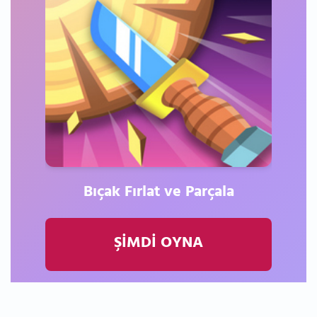
Bıçak Fırlat ve Parçala
ŞİMDİ OYNA