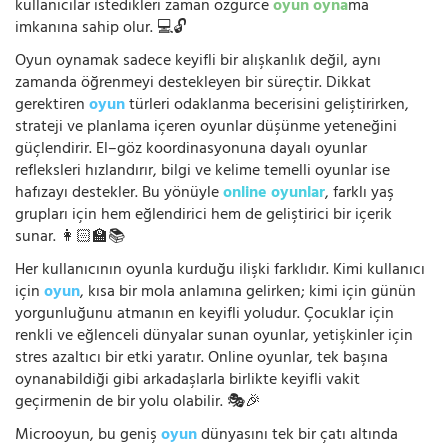
kullanıcılar istedikleri zaman özgürce
oyun oyna
ma
imkanına sahip olur. 💻🔓
Oyun oynamak sadece keyifli bir alışkanlık değil, aynı
zamanda öğrenmeyi destekleyen bir süreçtir. Dikkat
gerektiren
oyun
türleri odaklanma becerisini geliştirirken,
strateji ve planlama içeren oyunlar düşünme yeteneğini
güçlendirir. El–göz koordinasyonuna dayalı oyunlar
refleksleri hızlandırır, bilgi ve kelime temelli oyunlar ise
hafızayı destekler. Bu yönüyle
online oyunlar
, farklı yaş
grupları için hem eğlendirici hem de geliştirici bir içerik
sunar. 👩🏻‍🏫📚
Her kullanıcının oyunla kurduğu ilişki farklıdır. Kimi kullanıcı
için
oyun
, kısa bir mola anlamına gelirken; kimi için günün
yorgunluğunu atmanın en keyifli yoludur. Çocuklar için
renkli ve eğlenceli dünyalar sunan oyunlar, yetişkinler için
stres azaltıcı bir etki yaratır. Online oyunlar, tek başına
oynanabildiği gibi arkadaşlarla birlikte keyifli vakit
geçirmenin de bir yolu olabilir. 🎭🎉
Microoyun, bu geniş
oyun
dünyasını tek bir çatı altında