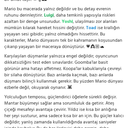
Mario bu macerada yalnız değildir ve bu detay evrenin
ruhunu derinleştirir.
Luigi
, daha temkinli yapısıyla riskleri
azaltan bir denge unsurudur.
Yoshi
, ulaşılması zor alanları
mümkün kılarak hareket hissini değiştirir.
Toad
ise krallığın
yaşayan sesi gibidir; yalnız olmadığını hissettirir. Bu
karakterler, Mario dünyasını tek bir kahramanın koşusundan
çıkarıp yaşayan bir maceraya dönüştürür. 💗👸🏼🐢
Karşılaşılan düşmanlar yalnızca engel değildir; oyuncunun
dikkatsizliğini test eden sınavlardır. Goomba’lar basit
görünür ama hatayı affetmez. Koopa’lar kabuklarıyla çevreyi
bir silaha dönüştürür. Bazı anlarda kaçmak, bazı anlarda
düşmanı bilinçli kullanmak gerekir. Bu yüzden Mario dünyası
ezberle değil, okuyarak oynanır. 👾
Yolculuğun temposu, güçlendirici öğelerle sürekli değişir.
Mantar büyümeyi sağlar ama sorumluluk da getirir. Ateş
çiçeği mesafeyi avantaja çevirir. Yıldız ise kısa bir anlığına
her şeyi susturur, ama sadece kısa bir an için. Bu güçler kalıcı
değildir; yanlış zamanda kullanıldığında avantaj saniyeler