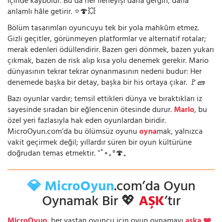
içinde kaybolur. Bu da her ilerleyişi daha gergin, daha
anlamlı hâle getirir. ⭐🍄💥
Bölüm tasarımları oyuncuyu tek bir yola mahkûm etmez.
Gizli geçitler, görünmeyen platformlar ve alternatif rotalar;
merak edenleri ödüllendirir. Bazen geri dönmek, bazen yukarı
çıkmak, bazen de risk alıp kısa yolu denemek gerekir. Mario
dünyasının tekrar tekrar oynanmasının nedeni budur: Her
denemede başka bir detay, başka bir his ortaya çıkar. 🚩🧱
Bazı oyunlar vardır; temsil ettikleri dünya ve bıraktıkları iz
sayesinde sıradan bir eğlencenin ötesinde durur.
Mario
, bu
özel yeri fazlasıyla hak eden oyunlardan biridir.
MicroOyun.com’da bu ölümsüz oyunu
oyna
mak, yalnızca
vakit geçirmek değil; yıllardır süren bir oyun kültürüne
doğrudan temas etmektir. ⁺˚⋆｡°🍄₊
💎 MicroOyun
.com’da Oyun
Oynamak Bir 💖
AŞK
’tır
MicroOyun
, her yaştan oyuncu için oyun oynamayı
aşka ❤️