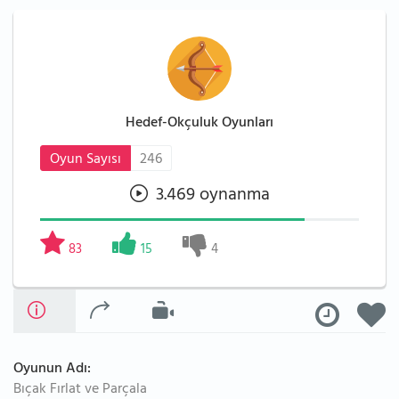
Hedef-Okçuluk Oyunları
Oyun Sayısı
246
3.469 oynanma
83
15
4
Oyunun Adı:
Bıçak Fırlat ve Parçala