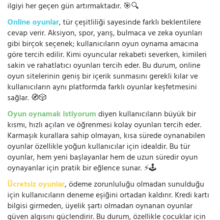
ilgiyi her geçen gün artırmaktadır. 🎯🔍
Online oyunlar
, tür çeşitliliği sayesinde farklı beklentilere
cevap verir. Aksiyon, spor, yarış, bulmaca ve zeka oyunları
gibi birçok seçenek; kullanıcıların oyun oynama amacına
göre tercih edilir. Kimi oyuncular rekabeti severken, kimileri
sakin ve rahatlatıcı oyunları tercih eder. Bu durum, online
oyun sitelerinin geniş bir içerik sunmasını gerekli kılar ve
kullanıcıların aynı platformda farklı oyunlar keşfetmesini
sağlar. 🧭🎲
Oyun oynamak istiyorum
diyen kullanıcıların büyük bir
kısmı, hızlı açılan ve öğrenmesi kolay oyunları tercih eder.
Karmaşık kurallara sahip olmayan, kısa sürede oynanabilen
oyunlar özellikle yoğun kullanıcılar için idealdir. Bu tür
oyunlar, hem yeni başlayanlar hem de uzun süredir oyun
oynayanlar için pratik bir eğlence sunar. ⚡🕹️
Ücretsiz oyunlar
, ödeme zorunluluğu olmadan sunulduğu
için kullanıcıların deneme eşiğini ortadan kaldırır. Kredi kartı
bilgisi girmeden, üyelik şartı olmadan oynanan oyunlar
güven algısını güçlendirir. Bu durum, özellikle çocuklar için