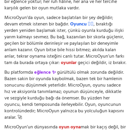
bir eğlence yoktur; her ruh hâline, her ana ve her tercihe
karşılık gelen bir oyun mutlaka vardır.
MicroOyun’da oyun, sadece başlatılan bir şey değildir;
devam etmek istenen bir bağdır.
Oyuncu 🧍‍♂️
, bıraktığı
yerden yeniden başlamak ister, çünkü oyunla kurduğu ilişki
yarım kalmayı sevmez. Bu bağ, kazanılan bir skorla güçlenir,
geçilen bir bölümle derinleşir ve paylaşılan bir deneyimle
anlam kazanır. Oyun bitse bile hissi bitmez; akılda kalan
anlar, tekrar oynama isteğini canlı tutar. MicroOyun’un farkı
tam da burada ortaya çıkar:
oyunlar
geçici değildir, iz bırakır.
Bu platformda
eğlence ✨
gürültülü olmak zorunda değildir.
Bazen sakin bir oyunda kaybolmak, bazen tek bir hamlenin
sonucunu düşünmek yeterlidir. MicroOyun, oyunu sadece
hız ve aksiyonla tanımlamaz; oyunun düşünceyle, dikkatle
ve sezgiyle kurduğu bağı da önemser. Bu yüzden her
oyuncu, kendi temposunda ilerleyebilir. Oyun, oyuncunun
kontrolündedir; MicroOyun yalnızca bu yolculuğun kapısını
aralar. 🚀
MicroOyun’un dünyasında
oyun oyna
mak bir kaçış değil, bir