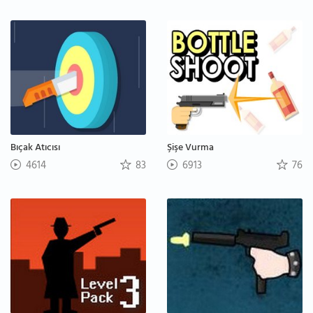
Bıçak Atıcısı
Şişe Vurma
4614
83
6913
76