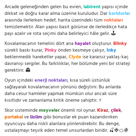
Arcade geleneğinden gelen bu evren,
labirent
yapısı içinde
dikkat ve doğru karar alma üzerine kuruludur. Dar
koridorlar
arasında ilerlerken hedef, harita üzerindeki tüm
noktaları
temizlemektir. Alan yapısı basit görünse de ilerledikçe hata
payı azalır ve rota seçimi daha belirleyici hâle gelir. 🕹️
Kovalamacanın temelini dört ana
hayalet
oluşturur.
Blinky
sürekli baskı kurar,
Pinky
önden kesmeye çalışır,
Inky
beklenmedik hareketler yapar,
Clyde
ise kararsız yaklaş-kaç
davranışı sergiler. Bu farklılıklar, her bölümde yeni bir strateji
gerektirir. 👻
Oyun içindeki
enerji noktaları
, kısa süreli üstünlük
sağlayarak kovalamacanın yönünü değiştirir. Bu anlarda
daha cesur hamleler yapmak mümkün olur ancak süre
kısıtlıdır ve zamanlama kritik öneme sahiptir. ⚡
Skor sisteminde
meyveler
önemli rol oynar.
Kiraz
,
çilek
,
portakal
ve
üzüm
gibi bonuslar ek puan kazandırırken
oyuncuyu daha riskli alanlara yönlendirebilir. Bu denge,
ustalaşmayı teşvik eden temel unsurlardan biridir. 🍒🍓🍊🍇