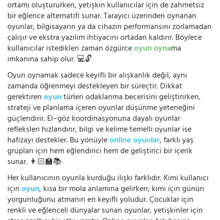
ortamı oluştururken, yetişkin kullanıcılar için de zahmetsiz
bir eğlence alternatifi sunar. Tarayıcı üzerinden oynanan
oyunlar, bilgisayarın ya da cihazın performansını zorlamadan
çalışır ve ekstra yazılım ihtiyacını ortadan kaldırır. Böylece
kullanıcılar istedikleri zaman özgürce
oyun oyna
ma
imkanına sahip olur. 💻🔓
Oyun oynamak sadece keyifli bir alışkanlık değil, aynı
zamanda öğrenmeyi destekleyen bir süreçtir. Dikkat
gerektiren
oyun
türleri odaklanma becerisini geliştirirken,
strateji ve planlama içeren oyunlar düşünme yeteneğini
güçlendirir. El–göz koordinasyonuna dayalı oyunlar
refleksleri hızlandırır, bilgi ve kelime temelli oyunlar ise
hafızayı destekler. Bu yönüyle
online oyunlar
, farklı yaş
grupları için hem eğlendirici hem de geliştirici bir içerik
sunar. 👩🏻‍🏫📚
Her kullanıcının oyunla kurduğu ilişki farklıdır. Kimi kullanıcı
için
oyun
, kısa bir mola anlamına gelirken; kimi için günün
yorgunluğunu atmanın en keyifli yoludur. Çocuklar için
renkli ve eğlenceli dünyalar sunan oyunlar, yetişkinler için