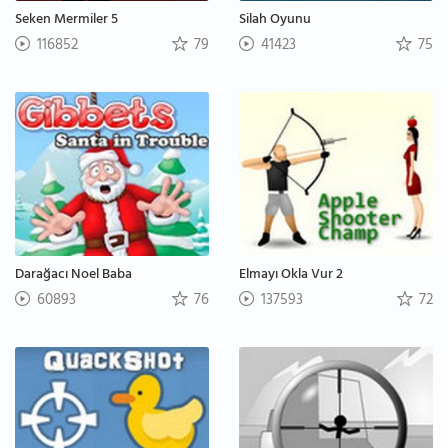
Seken Mermiler 5
Silah Oyunu
116852
79
41423
75
Darağacı Noel Baba
Elmayı Okla Vur 2
60893
76
137593
72