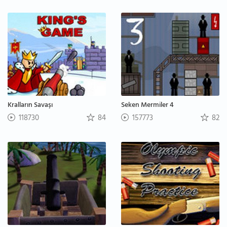
Kralların Savaşı
Seken Mermiler 4
118730
84
157773
82