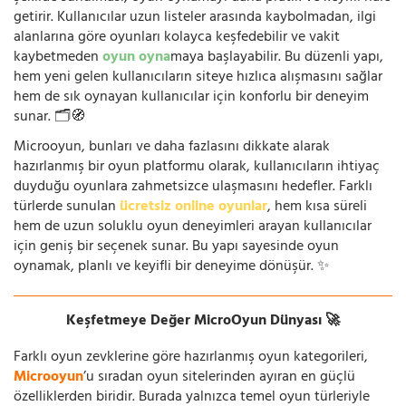
getirir. Kullanıcılar uzun listeler arasında kaybolmadan, ilgi
alanlarına göre oyunları kolayca keşfedebilir ve vakit
kaybetmeden
oyun oyna
maya başlayabilir. Bu düzenli yapı,
hem yeni gelen kullanıcıların siteye hızlıca alışmasını sağlar
hem de sık oynayan kullanıcılar için konforlu bir deneyim
sunar. 🗂️🧭
Microoyun, bunları ve daha fazlasını dikkate alarak
hazırlanmış bir oyun platformu olarak, kullanıcıların ihtiyaç
duyduğu oyunlara zahmetsizce ulaşmasını hedefler. Farklı
türlerde sunulan
ücretsiz online oyunlar
, hem kısa süreli
hem de uzun soluklu oyun deneyimleri arayan kullanıcılar
için geniş bir seçenek sunar. Bu yapı sayesinde oyun
oynamak, planlı ve keyifli bir deneyime dönüşür. ✨
Keşfetmeye Değer MicroOyun Dünyası 🚀
Farklı oyun zevklerine göre hazırlanmış oyun kategorileri,
Microoyun
’u sıradan oyun sitelerinden ayıran en güçlü
özelliklerden biridir. Burada yalnızca temel oyun türleriyle