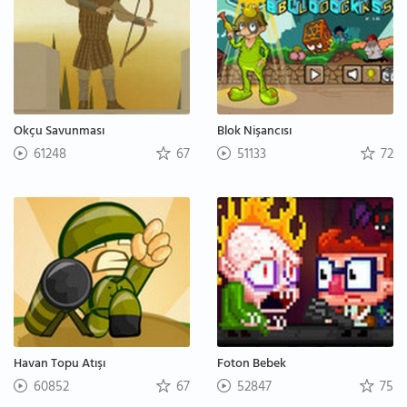
Okçu Savunması
Blok Nişancısı
61248
67
51133
72
Havan Topu Atışı
Foton Bebek
60852
67
52847
75