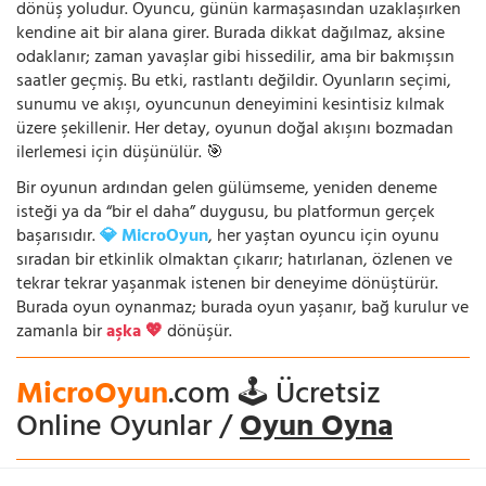
dönüş yoludur. Oyuncu, günün karmaşasından uzaklaşırken
kendine ait bir alana girer. Burada dikkat dağılmaz, aksine
odaklanır; zaman yavaşlar gibi hissedilir, ama bir bakmışsın
saatler geçmiş. Bu etki, rastlantı değildir. Oyunların seçimi,
sunumu ve akışı, oyuncunun deneyimini kesintisiz kılmak
üzere şekillenir. Her detay, oyunun doğal akışını bozmadan
ilerlemesi için düşünülür. 🎯
Bir oyunun ardından gelen gülümseme, yeniden deneme
isteği ya da “bir el daha” duygusu, bu platformun gerçek
başarısıdır.
💎 MicroOyun
, her yaştan oyuncu için oyunu
sıradan bir etkinlik olmaktan çıkarır; hatırlanan, özlenen ve
tekrar tekrar yaşanmak istenen bir deneyime dönüştürür.
Burada oyun oynanmaz; burada oyun yaşanır, bağ kurulur ve
zamanla bir
aşka 💖
dönüşür.
MicroOyun
.com 🕹️ Ücretsiz
Online Oyunlar /
Oyun Oyna