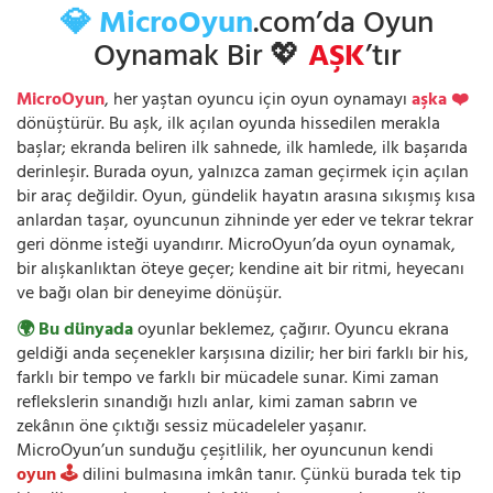
💎 MicroOyun
.com’da Oyun
Oynamak Bir 💖
AŞK
’tır
MicroOyun
, her yaştan oyuncu için oyun oynamayı
aşka ❤️
dönüştürür. Bu aşk, ilk açılan oyunda hissedilen merakla
başlar; ekranda beliren ilk sahnede, ilk hamlede, ilk başarıda
derinleşir. Burada oyun, yalnızca zaman geçirmek için açılan
bir araç değildir. Oyun, gündelik hayatın arasına sıkışmış kısa
anlardan taşar, oyuncunun zihninde yer eder ve tekrar tekrar
geri dönme isteği uyandırır. MicroOyun’da oyun oynamak,
bir alışkanlıktan öteye geçer; kendine ait bir ritmi, heyecanı
ve bağı olan bir deneyime dönüşür.
🌍 Bu dünyada
oyunlar beklemez, çağırır. Oyuncu ekrana
geldiği anda seçenekler karşısına dizilir; her biri farklı bir his,
farklı bir tempo ve farklı bir mücadele sunar. Kimi zaman
reflekslerin sınandığı hızlı anlar, kimi zaman sabrın ve
zekânın öne çıktığı sessiz mücadeleler yaşanır.
MicroOyun’un sunduğu çeşitlilik, her oyuncunun kendi
oyun 🕹️
dilini bulmasına imkân tanır. Çünkü burada tek tip