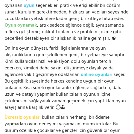
oynanan
oyun
seçenekleri pratik ve erişilebilir bir çözüm
sunar. Kurulum gerektirmeden, hızlı açılan yapıları sayesinde
çocuklardan yetişkinlere kadar geniş bir kitleye hitap eder.
Oyun oynamak
, artık sadece eğlence değil; aynı zamanda
refleks geliştirme, dikkat toplama ve problem çözme gibi
becerileri destekleyen bir alışkanlık haline gelmiştir. 🧠
Online oyun dünyası, farklı ilgi alanlarına ve oyun
alışkanlıklarına göre şekillenen geniş bir yelpazeye sahiptir.
Kimi kullanıcılar hızlı ve aksiyon dolu oyunları tercih
ederken, kimileri daha sakin, düşünmeye dayalı ya da
eğlenceli vakit geçirmeye odaklanan
online oyunlar
ı seçer.
Bu çeşitlilik sayesinde herkes kendine uygun bir oyun
bulabilir. Kısa süreli oyunlar anlık eğlence sağlarken, daha
uzun ve detaylı yapımlar kullanıcıların oyunun içine
çekilmesini sağlayarak zaman geçirmek için yaptıkları oyun
arayışlarına karşılık verir. ⏱️🕹️
Ücretsiz oyunlar
, kullanıcıların herhangi bir ödeme
yapmadan oyun deneyimi yaşamasını mümkün kılar. Bu
durum özellikle çocuklar ve gençler için güvenli bir oyun