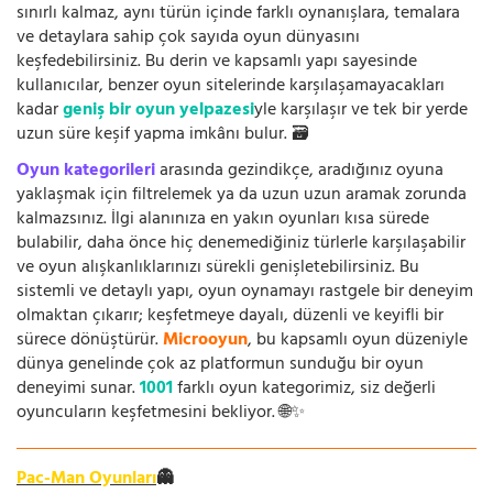
sınırlı kalmaz, aynı türün içinde farklı oynanışlara, temalara
ve detaylara sahip çok sayıda oyun dünyasını
keşfedebilirsiniz. Bu derin ve kapsamlı yapı sayesinde
kullanıcılar, benzer oyun sitelerinde karşılaşamayacakları
kadar
geniş bir oyun yelpazesi
yle karşılaşır ve tek bir yerde
uzun süre keşif yapma imkânı bulur. 🗃️
Oyun kategorileri
arasında gezindikçe, aradığınız oyuna
yaklaşmak için filtrelemek ya da uzun uzun aramak zorunda
kalmazsınız. İlgi alanınıza en yakın oyunları kısa sürede
bulabilir, daha önce hiç denemediğiniz türlerle karşılaşabilir
ve oyun alışkanlıklarınızı sürekli genişletebilirsiniz. Bu
sistemli ve detaylı yapı, oyun oynamayı rastgele bir deneyim
olmaktan çıkarır; keşfetmeye dayalı, düzenli ve keyifli bir
sürece dönüştürür.
Microoyun
, bu kapsamlı oyun düzeniyle
dünya genelinde çok az platformun sunduğu bir oyun
deneyimi sunar.
1001
farklı oyun kategorimiz, siz değerli
oyuncuların keşfetmesini bekliyor. 🌐✨
Pac-Man Oyunları
👻