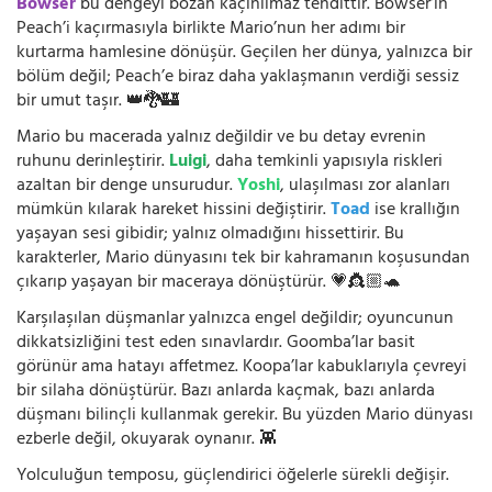
Bowser
bu dengeyi bozan kaçınılmaz tehdittir. Bowser’ın
Peach’i kaçırmasıyla birlikte Mario’nun her adımı bir
kurtarma hamlesine dönüşür. Geçilen her dünya, yalnızca bir
bölüm değil; Peach’e biraz daha yaklaşmanın verdiği sessiz
bir umut taşır. 👑🐉🏰
Mario bu macerada yalnız değildir ve bu detay evrenin
ruhunu derinleştirir.
Luigi
, daha temkinli yapısıyla riskleri
azaltan bir denge unsurudur.
Yoshi
, ulaşılması zor alanları
mümkün kılarak hareket hissini değiştirir.
Toad
ise krallığın
yaşayan sesi gibidir; yalnız olmadığını hissettirir. Bu
karakterler, Mario dünyasını tek bir kahramanın koşusundan
çıkarıp yaşayan bir maceraya dönüştürür. 💗👸🏼🐢
Karşılaşılan düşmanlar yalnızca engel değildir; oyuncunun
dikkatsizliğini test eden sınavlardır. Goomba’lar basit
görünür ama hatayı affetmez. Koopa’lar kabuklarıyla çevreyi
bir silaha dönüştürür. Bazı anlarda kaçmak, bazı anlarda
düşmanı bilinçli kullanmak gerekir. Bu yüzden Mario dünyası
ezberle değil, okuyarak oynanır. 👾
Yolculuğun temposu, güçlendirici öğelerle sürekli değişir.