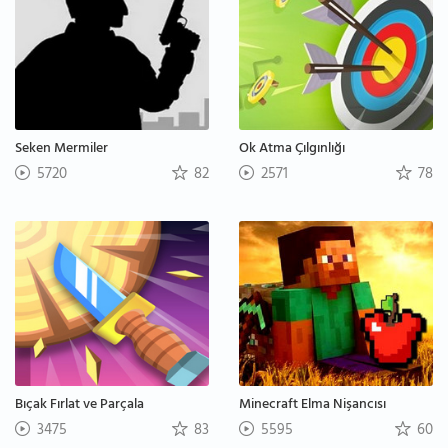
Seken Mermiler
Ok Atma Çılgınlığı
5720
82
2571
78
Bıçak Fırlat ve Parçala
Minecraft Elma Nişancısı
3475
83
5595
60