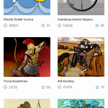
Plastik Ördek Vurma
İnanılmaz Keskin Nişancı
48603
55
59668
69
Truva Kuşatması
Atlı Kovboy
51535
68
47474
74