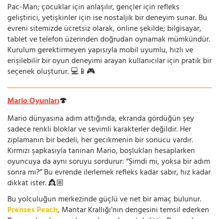
Pac-Man; çocuklar için anlaşılır, gençler için refleks
geliştirici, yetişkinler için ise nostaljik bir deneyim sunar. Bu
evreni sitemizde ücretsiz olarak, online şekilde; bilgisayar,
tablet ve telefon üzerinden doğrudan oynamak mümkündür.
Kurulum gerektirmeyen yapısıyla mobil uyumlu, hızlı ve
erişilebilir bir oyun deneyimi arayan kullanıcılar için pratik bir
seçenek oluşturur. 💻📱🎮
Mario Oyunları
🍄
Mario dünyasına adım attığında, ekranda gördüğün şey
sadece renkli bloklar ve sevimli karakterler değildir. Her
zıplamanın bir bedeli, her gecikmenin bir sonucu vardır.
Kırmızı şapkasıyla tanınan Mario, boşlukları hesaplarken
oyuncuya da aynı soruyu sordurur: “Şimdi mi, yoksa bir adım
sonra mı?” Bu evrende ilerlemek refleks kadar sabır, hız kadar
dikkat ister. 👸🏼
Bu yolculuğun merkezinde güçlü ve net bir amaç bulunur.
Prenses Peach
, Mantar Krallığı’nın dengesini temsil ederken