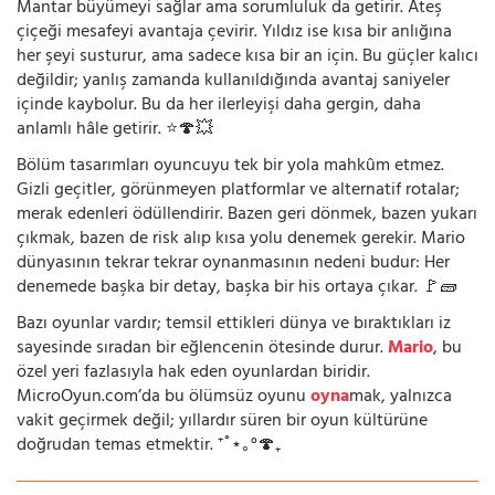
Mantar büyümeyi sağlar ama sorumluluk da getirir. Ateş
çiçeği mesafeyi avantaja çevirir. Yıldız ise kısa bir anlığına
her şeyi susturur, ama sadece kısa bir an için. Bu güçler kalıcı
değildir; yanlış zamanda kullanıldığında avantaj saniyeler
içinde kaybolur. Bu da her ilerleyişi daha gergin, daha
anlamlı hâle getirir. ⭐🍄💥
Bölüm tasarımları oyuncuyu tek bir yola mahkûm etmez.
Gizli geçitler, görünmeyen platformlar ve alternatif rotalar;
merak edenleri ödüllendirir. Bazen geri dönmek, bazen yukarı
çıkmak, bazen de risk alıp kısa yolu denemek gerekir. Mario
dünyasının tekrar tekrar oynanmasının nedeni budur: Her
denemede başka bir detay, başka bir his ortaya çıkar. 🚩🧱
Bazı oyunlar vardır; temsil ettikleri dünya ve bıraktıkları iz
sayesinde sıradan bir eğlencenin ötesinde durur.
Mario
, bu
özel yeri fazlasıyla hak eden oyunlardan biridir.
MicroOyun.com’da bu ölümsüz oyunu
oyna
mak, yalnızca
vakit geçirmek değil; yıllardır süren bir oyun kültürüne
doğrudan temas etmektir. ⁺˚⋆｡°🍄₊