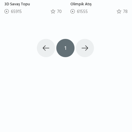
3D Savaş Topu
Olimpik Atış
65915
70
61555
78
1