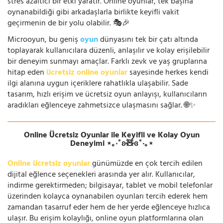
stres azaltıcı bir etki yaratır. Online oyunlar, tek başına
oynanabildiği gibi arkadaşlarla birlikte keyifli vakit
geçirmenin de bir yolu olabilir. 🎭🎉
Microoyun, bu geniş
oyun
dünyasını tek bir çatı altında
toplayarak kullanıcılara düzenli, anlaşılır ve kolay erişilebilir
bir deneyim sunmayı amaçlar. Farklı zevk ve yaş gruplarına
hitap eden
ücretsiz online oyunlar
sayesinde herkes kendi
ilgi alanına uygun içeriklere rahatlıkla ulaşabilir. Sade
tasarım, hızlı erişim ve ücretsiz oyun anlayışı, kullanıcıların
aradıkları eğlenceye zahmetsizce ulaşmasını sağlar. 🌐✨
Online Ücretsiz Oyunlar ile Keyifli ve Kolay Oyun
Deneyimi ⋆｡‧˚ʚ🧸ɞ˚‧｡⋆
Online ücretsiz oyunlar
günümüzde en çok tercih edilen
dijital eğlence seçenekleri arasında yer alır. Kullanıcılar,
indirme gerektirmeden; bilgisayar, tablet ve mobil telefonlar
üzerinden kolayca oynanabilen oyunları tercih ederek hem
zamandan tasarruf eder hem de her yerde eğlenceye hızlıca
ulaşır. Bu erişim kolaylığı, online oyun platformlarına olan