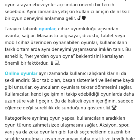
oyun arayan ebeveynler açısından önemli bir tercih
sebebidir. Aynı zamanda yetişkin kullanıcılar için de risksiz
bir oyun deneyimi anlamına gelir. 🔓🛡️
Tarayıcı tabanlı
oyunlar
, cihaz uyumluluğu açısından
avantaj sağlar. Masaüstü bilgisayar, dizüstü, tablet veya
mobil cihaz üzerinden oynanabilen oyunlar, kullanıcıların
farklı ortamlarda aynı deneyimi yaşamasına imkân tanır. Bu
esneklik, “her yerden oyun oyna” beklentisini karşılayan
önemli bir faktördür. 📱💻
Online oyunlar
aynı zamanda kullanıcı alışkanlıklarını da
şekillendirir. Skor tabloları, başarı sistemleri ve ilerleme kaydı
gibi unsurlar, oyuncuların oyunlara tekrar dönmesini sağlar.
Kullanıcılar, kendi gelişimini takip edebildiği oyunlarda daha
uzun süre vakit geçirir. Bu da kaliteli oyun içeriğinin, sadece
eğlence değil süreklilik de sunduğunu gösterir. 📊🏆
Kategorilere ayrılmış oyun yapısı, kullanıcıların aradıkları
oyun türüne zahmetsizce ulaşmasını sağlar. Aksiyon, spor,
yarış ya da zeka oyunları gibi farklı seçeneklerin düzenli bir
şekilde sunulması, oyun oynamayı daha pratik ve keyifli hale