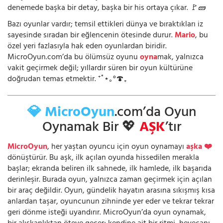
denemede başka bir detay, başka bir his ortaya çıkar. 🚩🧱
Bazı oyunlar vardır; temsil ettikleri dünya ve bıraktıkları iz
sayesinde sıradan bir eğlencenin ötesinde durur.
Mario
, bu
özel yeri fazlasıyla hak eden oyunlardan biridir.
MicroOyun.com’da bu ölümsüz oyunu
oyna
mak, yalnızca
vakit geçirmek değil; yıllardır süren bir oyun kültürüne
doğrudan temas etmektir. ⁺˚⋆｡°🍄₊
💎 MicroOyun
.com’da Oyun
Oynamak Bir 💖
AŞK
’tır
MicroOyun
, her yaştan oyuncu için oyun oynamayı
aşka ❤️
dönüştürür. Bu aşk, ilk açılan oyunda hissedilen merakla
başlar; ekranda beliren ilk sahnede, ilk hamlede, ilk başarıda
derinleşir. Burada oyun, yalnızca zaman geçirmek için açılan
bir araç değildir. Oyun, gündelik hayatın arasına sıkışmış kısa
anlardan taşar, oyuncunun zihninde yer eder ve tekrar tekrar
geri dönme isteği uyandırır. MicroOyun’da oyun oynamak,