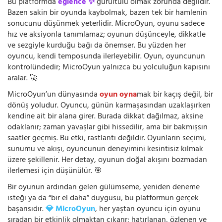
Bu platformda
eğlence ✨
gürültülü olmak zorunda değildir.
Bazen sakin bir oyunda kaybolmak, bazen tek bir hamlenin
sonucunu düşünmek yeterlidir. MicroOyun, oyunu sadece
hız ve aksiyonla tanımlamaz; oyunun düşünceyle, dikkatle
ve sezgiyle kurduğu bağı da önemser. Bu yüzden her
oyuncu, kendi temposunda ilerleyebilir. Oyun, oyuncunun
kontrolündedir; MicroOyun yalnızca bu yolculuğun kapısını
aralar. 🚀
MicroOyun’un dünyasında
oyun oyna
mak bir kaçış değil, bir
dönüş yoludur. Oyuncu, günün karmaşasından uzaklaşırken
kendine ait bir alana girer. Burada dikkat dağılmaz, aksine
odaklanır; zaman yavaşlar gibi hissedilir, ama bir bakmışsın
saatler geçmiş. Bu etki, rastlantı değildir. Oyunların seçimi,
sunumu ve akışı, oyuncunun deneyimini kesintisiz kılmak
üzere şekillenir. Her detay, oyunun doğal akışını bozmadan
ilerlemesi için düşünülür. 🎯
Bir oyunun ardından gelen gülümseme, yeniden deneme
isteği ya da “bir el daha” duygusu, bu platformun gerçek
başarısıdır.
💎 MicroOyun
, her yaştan oyuncu için oyunu
sıradan bir etkinlik olmaktan çıkarır; hatırlanan, özlenen ve