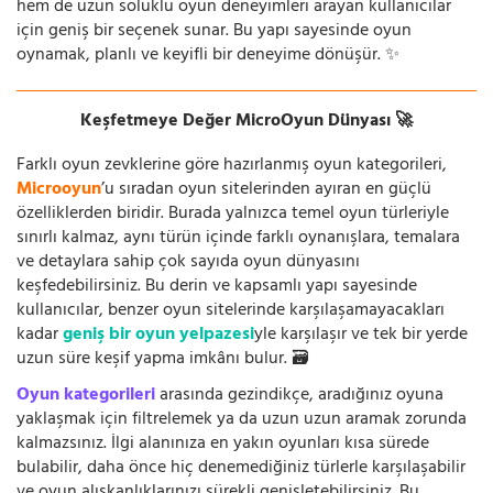
hem de uzun soluklu oyun deneyimleri arayan kullanıcılar
için geniş bir seçenek sunar. Bu yapı sayesinde oyun
oynamak, planlı ve keyifli bir deneyime dönüşür. ✨
Keşfetmeye Değer MicroOyun Dünyası 🚀
Farklı oyun zevklerine göre hazırlanmış oyun kategorileri,
Microoyun
’u sıradan oyun sitelerinden ayıran en güçlü
özelliklerden biridir. Burada yalnızca temel oyun türleriyle
sınırlı kalmaz, aynı türün içinde farklı oynanışlara, temalara
ve detaylara sahip çok sayıda oyun dünyasını
keşfedebilirsiniz. Bu derin ve kapsamlı yapı sayesinde
kullanıcılar, benzer oyun sitelerinde karşılaşamayacakları
kadar
geniş bir oyun yelpazesi
yle karşılaşır ve tek bir yerde
uzun süre keşif yapma imkânı bulur. 🗃️
Oyun kategorileri
arasında gezindikçe, aradığınız oyuna
yaklaşmak için filtrelemek ya da uzun uzun aramak zorunda
kalmazsınız. İlgi alanınıza en yakın oyunları kısa sürede
bulabilir, daha önce hiç denemediğiniz türlerle karşılaşabilir
ve oyun alışkanlıklarınızı sürekli genişletebilirsiniz. Bu