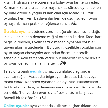
kısmı, hızlı açılan ve öğrenmesi kolay oyunları tercih eder.
Karmaşık kurallara sahip olmayan, kısa sürede oynanabilen
oyunlar özellikle yoğun kullanıcılar için idealdir. Bu tür
oyunlar, hem yeni başlayanlar hem de uzun süredir oyun
oynayanlar için pratik bir eğlence sunar. ⚡🕹️
Ücretsiz oyunlar
, ödeme zorunluluğu olmadan sunulduğu
için kullanıcıların deneme eşiğini ortadan kaldırır. Kredi kartı
bilgisi girmeden, üyelik şartı olmadan oynanan oyunlar
güven algısını güçlendirir. Bu durum, özellikle çocuklar için
oyun arayan ebeveynler açısından önemli bir tercih
sebebidir. Aynı zamanda yetişkin kullanıcılar için de risksiz
bir oyun deneyimi anlamına gelir. 🔓🛡️
Tarayıcı tabanlı
oyunlar
, cihaz uyumluluğu açısından
avantaj sağlar. Masaüstü bilgisayar, dizüstü, tablet veya
mobil cihaz üzerinden oynanabilen oyunlar, kullanıcıların
farklı ortamlarda aynı deneyimi yaşamasına imkân tanır. Bu
esneklik, “her yerden oyun oyna” beklentisini karşılayan
önemli bir faktördür. 📱💻
Online oyunlar
aynı zamanda kullanıcı alışkanlıklarını da