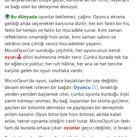
bir alışkanlıktan öteye geçer; kendine ait bir ritmi, heyecanı
ve bağı olan bir deneyime dönüşür.
🌍 Bu dünyada
oyunlar beklemez, çağırır. Oyuncu ekrana
geldiği anda seçenekler karşısına dizilir; her biri farklı bir his,
farklı bir tempo ve farklı bir mücadele sunar. Kimi zaman
reflekslerin sınandığı hızlı anlar, kimi zaman sabrın ve
zekânın öne çıktığı sessiz mücadeleler yaşanır.
MicroOyun’un sunduğu çeşitlilik, her oyuncunun kendi
oyun 🕹️
dilini bulmasına imkân tanır. Çünkü burada tek tip
bir eğlence yoktur; her ruh hâline, her ana ve her tercihe
karşılık gelen bir oyun mutlaka vardır.
MicroOyun’da oyun, sadece başlatılan bir şey değildir;
devam etmek istenen bir bağdır.
Oyuncu 🧍‍♂️
, bıraktığı
yerden yeniden başlamak ister, çünkü oyunla kurduğu ilişki
yarım kalmayı sevmez. Bu bağ, kazanılan bir skorla güçlenir,
geçilen bir bölümle derinleşir ve paylaşılan bir deneyimle
anlam kazanır. Oyun bitse bile hissi bitmez; akılda kalan
anlar, tekrar oynama isteğini canlı tutar. MicroOyun’un farkı
tam da burada ortaya çıkar:
oyunlar
geçici değildir, iz bırakır.