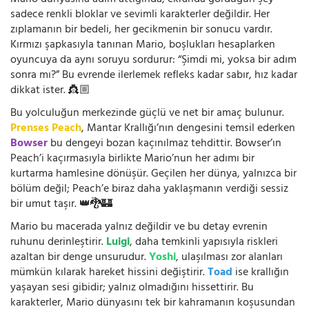
sadece renkli bloklar ve sevimli karakterler değildir. Her
zıplamanın bir bedeli, her gecikmenin bir sonucu vardır.
Kırmızı şapkasıyla tanınan Mario, boşlukları hesaplarken
oyuncuya da aynı soruyu sordurur: “Şimdi mi, yoksa bir adım
sonra mı?” Bu evrende ilerlemek refleks kadar sabır, hız kadar
dikkat ister. 👸🏼
Bu yolculuğun merkezinde güçlü ve net bir amaç bulunur.
Prenses Peach
, Mantar Krallığı’nın dengesini temsil ederken
Bowser
bu dengeyi bozan kaçınılmaz tehdittir. Bowser’ın
Peach’i kaçırmasıyla birlikte Mario’nun her adımı bir
kurtarma hamlesine dönüşür. Geçilen her dünya, yalnızca bir
bölüm değil; Peach’e biraz daha yaklaşmanın verdiği sessiz
bir umut taşır. 👑🐉🏰
Mario bu macerada yalnız değildir ve bu detay evrenin
ruhunu derinleştirir.
Luigi
, daha temkinli yapısıyla riskleri
azaltan bir denge unsurudur.
Yoshi
, ulaşılması zor alanları
mümkün kılarak hareket hissini değiştirir.
Toad
ise krallığın
yaşayan sesi gibidir; yalnız olmadığını hissettirir. Bu
karakterler, Mario dünyasını tek bir kahramanın koşusundan