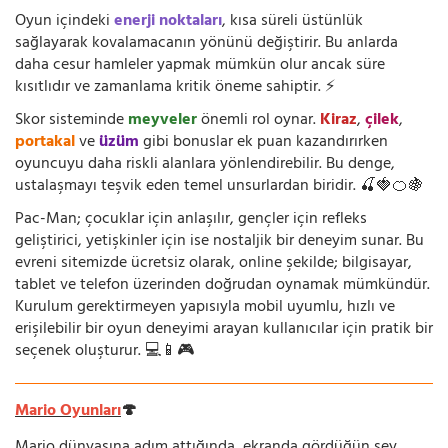
Oyun içindeki
enerji noktaları
, kısa süreli üstünlük
sağlayarak kovalamacanın yönünü değiştirir. Bu anlarda
daha cesur hamleler yapmak mümkün olur ancak süre
kısıtlıdır ve zamanlama kritik öneme sahiptir. ⚡
Skor sisteminde
meyveler
önemli rol oynar.
Kiraz
,
çilek
,
portakal
ve
üzüm
gibi bonuslar ek puan kazandırırken
oyuncuyu daha riskli alanlara yönlendirebilir. Bu denge,
ustalaşmayı teşvik eden temel unsurlardan biridir. 🍒🍓🍊🍇
Pac-Man; çocuklar için anlaşılır, gençler için refleks
geliştirici, yetişkinler için ise nostaljik bir deneyim sunar. Bu
evreni sitemizde ücretsiz olarak, online şekilde; bilgisayar,
tablet ve telefon üzerinden doğrudan oynamak mümkündür.
Kurulum gerektirmeyen yapısıyla mobil uyumlu, hızlı ve
erişilebilir bir oyun deneyimi arayan kullanıcılar için pratik bir
seçenek oluşturur. 💻📱🎮
Mario Oyunları
🍄
Mario dünyasına adım attığında, ekranda gördüğün şey