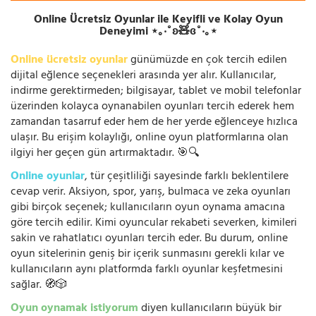
Online Ücretsiz Oyunlar ile Keyifli ve Kolay Oyun
Deneyimi ⋆｡‧˚ʚ🧸ɞ˚‧｡⋆
Online ücretsiz oyunlar
günümüzde en çok tercih edilen
dijital eğlence seçenekleri arasında yer alır. Kullanıcılar,
indirme gerektirmeden; bilgisayar, tablet ve mobil telefonlar
üzerinden kolayca oynanabilen oyunları tercih ederek hem
zamandan tasarruf eder hem de her yerde eğlenceye hızlıca
ulaşır. Bu erişim kolaylığı, online oyun platformlarına olan
ilgiyi her geçen gün artırmaktadır. 🎯🔍
Online oyunlar
, tür çeşitliliği sayesinde farklı beklentilere
cevap verir. Aksiyon, spor, yarış, bulmaca ve zeka oyunları
gibi birçok seçenek; kullanıcıların oyun oynama amacına
göre tercih edilir. Kimi oyuncular rekabeti severken, kimileri
sakin ve rahatlatıcı oyunları tercih eder. Bu durum, online
oyun sitelerinin geniş bir içerik sunmasını gerekli kılar ve
kullanıcıların aynı platformda farklı oyunlar keşfetmesini
sağlar. 🧭🎲
Oyun oynamak istiyorum
diyen kullanıcıların büyük bir