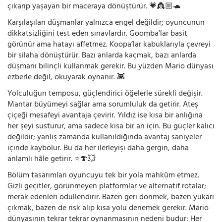
çıkarıp yaşayan bir maceraya dönüştürür. 💗👸🏼🐢
Karşılaşılan düşmanlar yalnızca engel değildir; oyuncunun
dikkatsizliğini test eden sınavlardır. Goomba’lar basit
görünür ama hatayı affetmez. Koopa’lar kabuklarıyla çevreyi
bir silaha dönüştürür. Bazı anlarda kaçmak, bazı anlarda
düşmanı bilinçli kullanmak gerekir. Bu yüzden Mario dünyası
ezberle değil, okuyarak oynanır. 👾
Yolculuğun temposu, güçlendirici öğelerle sürekli değişir.
Mantar büyümeyi sağlar ama sorumluluk da getirir. Ateş
çiçeği mesafeyi avantaja çevirir. Yıldız ise kısa bir anlığına
her şeyi susturur, ama sadece kısa bir an için. Bu güçler kalıcı
değildir; yanlış zamanda kullanıldığında avantaj saniyeler
içinde kaybolur. Bu da her ilerleyişi daha gergin, daha
anlamlı hâle getirir. ⭐🍄💥
Bölüm tasarımları oyuncuyu tek bir yola mahkûm etmez.
Gizli geçitler, görünmeyen platformlar ve alternatif rotalar;
merak edenleri ödüllendirir. Bazen geri dönmek, bazen yukarı
çıkmak, bazen de risk alıp kısa yolu denemek gerekir. Mario
dünyasının tekrar tekrar oynanmasının nedeni budur: Her