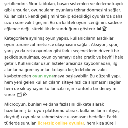
şekillendirir. Skor tabloları, başarı sistemleri ve ilerleme kaydı
gibi unsurlar, oyuncuların oyunlara tekrar dönmesini sağlar.
Kullanıcılar, kendi gelişimini takip edebildiği oyunlarda daha
uzun süre vakit geçirir. Bu da kaliteli oyun içeriğinin, sadece
eğlence değil süreklilik de sunduğunu gösterir. 📊🏆
Kategorilere ayrılmış oyun yapısı, kullanıcıların aradıkları
oyun türüne zahmetsizce ulaşmasını sağlar. Aksiyon, spor,
yarış ya da zeka oyunları gibi farklı seçeneklerin düzenli bir
şekilde sunulması, oyun oynamayı daha pratik ve keyifli hale
getirir. Kullanıcılar uzun listeler arasında kaybolmadan, ilgi
alanlarına göre oyunları kolayca keşfedebilir ve vakit
kaybetmeden
oyun oyna
maya başlayabilir. Bu düzenli yapı,
hem yeni gelen kullanıcıların siteye hızlıca alışmasını sağlar
hem de sık oynayan kullanıcılar için konforlu bir deneyim
sunar. 🗂️🧭
Microoyun, bunları ve daha fazlasını dikkate alarak
hazırlanmış bir oyun platformu olarak, kullanıcıların ihtiyaç
duyduğu oyunlara zahmetsizce ulaşmasını hedefler. Farklı
türlerde sunulan
ücretsiz online oyunlar
, hem kısa süreli