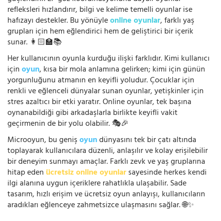
refleksleri hızlandırır, bilgi ve kelime temelli oyunlar ise
hafızayı destekler. Bu yönüyle
online oyunlar
, farklı yaş
grupları için hem eğlendirici hem de geliştirici bir içerik
sunar. 👩🏻‍🏫📚
Her kullanıcının oyunla kurduğu ilişki farklıdır. Kimi kullanıcı
için
oyun
, kısa bir mola anlamına gelirken; kimi için günün
yorgunluğunu atmanın en keyifli yoludur. Çocuklar için
renkli ve eğlenceli dünyalar sunan oyunlar, yetişkinler için
stres azaltıcı bir etki yaratır. Online oyunlar, tek başına
oynanabildiği gibi arkadaşlarla birlikte keyifli vakit
geçirmenin de bir yolu olabilir. 🎭🎉
Microoyun, bu geniş
oyun
dünyasını tek bir çatı altında
toplayarak kullanıcılara düzenli, anlaşılır ve kolay erişilebilir
bir deneyim sunmayı amaçlar. Farklı zevk ve yaş gruplarına
hitap eden
ücretsiz online oyunlar
sayesinde herkes kendi
ilgi alanına uygun içeriklere rahatlıkla ulaşabilir. Sade
tasarım, hızlı erişim ve ücretsiz oyun anlayışı, kullanıcıların
aradıkları eğlenceye zahmetsizce ulaşmasını sağlar. 🌐✨