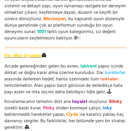
sistemli ve detaylı yapı, oyun oynamayı rastgele bir deneyim
olmaktan çıkarır; keşfetmeye dayalı, düzenli ve keyifli bir
sürece dönüştürür.
Microoyun
, bu kapsamlı oyun düzeniyle
dünya genelinde çok az platformun sunduğu bir oyun
deneyimi sunar.
1001
farklı oyun kategorimiz, siz değerli
oyuncuların keşfetmesini bekliyor. 🌐✨
Pac-Man Oyunları
👻
Arcade geleneğinden gelen bu evren,
labirent
yapısı içinde
dikkat ve doğru karar alma üzerine kuruludur. Dar
koridorlar
arasında ilerlerken hedef, harita üzerindeki tüm
noktaları
temizlemektir. Alan yapısı basit görünse de ilerledikçe hata
payı azalır ve rota seçimi daha belirleyici hâle gelir. 🕹️
Kovalamacanın temelini dört ana
hayalet
oluşturur.
Blinky
sürekli baskı kurar,
Pinky
önden kesmeye çalışır,
Inky
beklenmedik hareketler yapar,
Clyde
ise kararsız yaklaş-kaç
davranışı sergiler. Bu farklılıklar, her bölümde yeni bir strateji
gerektirir. 👻