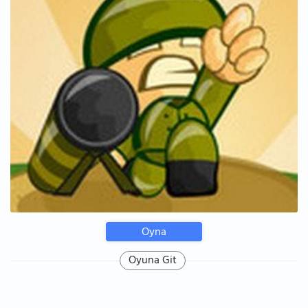
Oyna
Oyuna Git