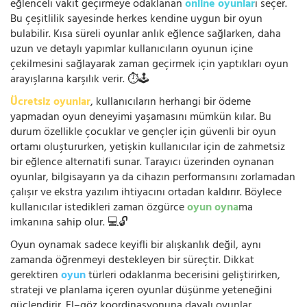
eğlenceli vakit geçirmeye odaklanan
online oyunlar
ı seçer.
Bu çeşitlilik sayesinde herkes kendine uygun bir oyun
bulabilir. Kısa süreli oyunlar anlık eğlence sağlarken, daha
uzun ve detaylı yapımlar kullanıcıların oyunun içine
çekilmesini sağlayarak zaman geçirmek için yaptıkları oyun
arayışlarına karşılık verir. ⏱️🕹️
Ücretsiz oyunlar
, kullanıcıların herhangi bir ödeme
yapmadan oyun deneyimi yaşamasını mümkün kılar. Bu
durum özellikle çocuklar ve gençler için güvenli bir oyun
ortamı oluştururken, yetişkin kullanıcılar için de zahmetsiz
bir eğlence alternatifi sunar. Tarayıcı üzerinden oynanan
oyunlar, bilgisayarın ya da cihazın performansını zorlamadan
çalışır ve ekstra yazılım ihtiyacını ortadan kaldırır. Böylece
kullanıcılar istedikleri zaman özgürce
oyun oyna
ma
imkanına sahip olur. 💻🔓
Oyun oynamak sadece keyifli bir alışkanlık değil, aynı
zamanda öğrenmeyi destekleyen bir süreçtir. Dikkat
gerektiren
oyun
türleri odaklanma becerisini geliştirirken,
strateji ve planlama içeren oyunlar düşünme yeteneğini
güçlendirir. El–göz koordinasyonuna dayalı oyunlar