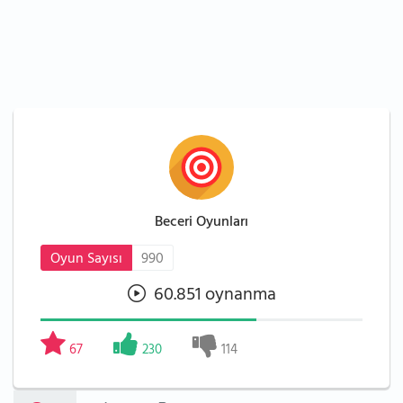
Beceri Oyunları
Oyun Sayısı
990
60.851 oynanma
67
230
114