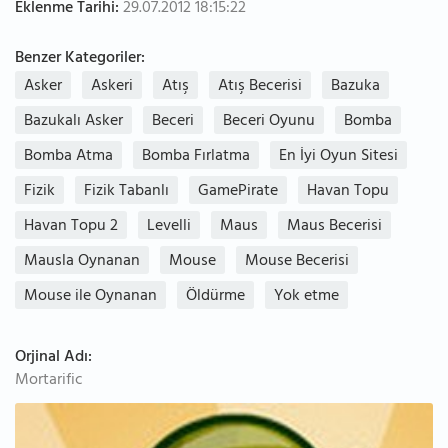
Eklenme Tarihi:
29.07.2012 18:15:22
Benzer Kategoriler:
Asker
Askeri
Atış
Atış Becerisi
Bazuka
Bazukalı Asker
Beceri
Beceri Oyunu
Bomba
Bomba Atma
Bomba Fırlatma
En İyi Oyun Sitesi
Fizik
Fizik Tabanlı
GamePirate
Havan Topu
Havan Topu 2
Levelli
Maus
Maus Becerisi
Mausla Oynanan
Mouse
Mouse Becerisi
Mouse ile Oynanan
Öldürme
Yok etme
Orjinal Adı:
Mortarific